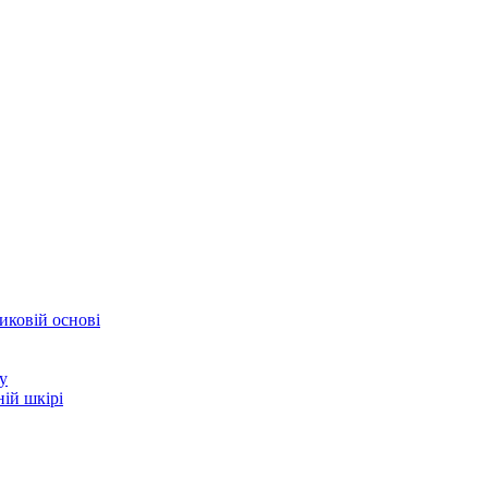
иковій основі
у
ій шкірі