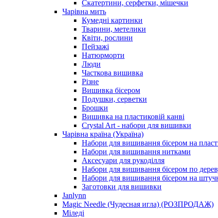
Скатертини, серфетки, мішечки
Чарiвна мить
Кумедні картинки
Тварини, метелики
Квіти, рослини
Пейзажі
Натюрморти
Люди
Часткова вишивка
Різне
Вишивка бісером
Подушки, серветки
Брошки
Вишивка на пластиковій канві
Crystal Art - набори для вишивки
Чарівна країна (Україна)
Набори для вишивання бісером на пласт
Набори для вишивання нитками
Аксесуари для рукоділля
Набори для вишивання бісером по дерев
Набори для вишивання бісером на штучн
Заготовки для вишивки
Janlynn
Magic Needle (Чудесная игла) (РОЗПРОДАЖ)
Міледі