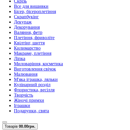
Скрізь
Все для вишивки
Бісер, бісероплетіння
Скрапбукінг
Декупаж
Декорування
Валяння, фетр
Плетіння, фриволіте
Квілтінг, шиття
Килимарство
Макраме, плетіння
Ліпка
Миловаріння, косметика
Виготовлення свічок
Малювання
М'яка іграшка, ляльки
Кулінарний розділ
Флористика, весілля
Творчість
Жіночі примхи
Іграшки
Подарунки, свята
Товарів
0
0.00грн.