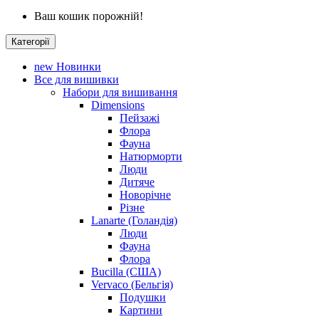
Ваш кошик порожній!
Категорії
new
Новинки
Все для вишивки
Набори для вишивання
Dimensions
Пейзажі
Флора
Фауна
Натюрморти
Люди
Дитяче
Новорічне
Різне
Lanarte (Голандія)
Люди
Фауна
Флора
Bucilla (США)
Vervaco (Бельгія)
Подушки
Картини