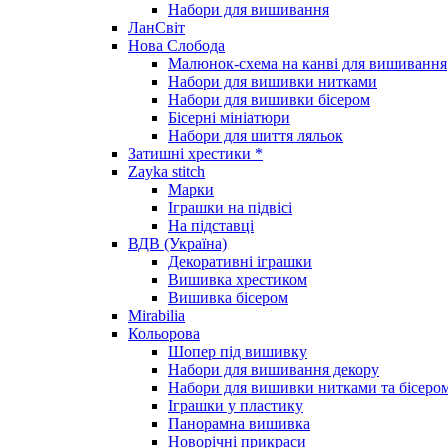
Набори для вишивання
ЛанСвіт
Нова Слобода
Малюнок-схема на канві для вишивання
Набори для вишивки нитками
Набори для вишивки бісером
Бісерні мініатюри
Набори для шиття ляльок
Затишні хрестики *
Zayka stitch
Марки
Іграшки на підвісі
На підставці
ВДВ (Україна)
Декоративні іграшки
Вишивка хрестиком
Вишивка бісером
Mirabilia
Кольорова
Шопер під вишивку
Набори для вишивання декору
Набори для вишивки нитками та бісеро
Іграшки у пластику
Панорамна вишивка
Новорічні прикраси