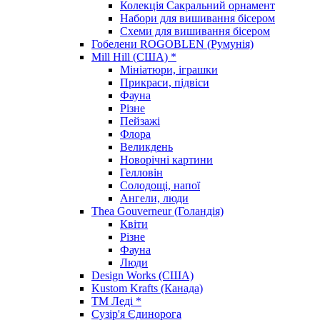
Колекція Сакральний орнамент
Набори для вишивання бісером
Схеми для вишивання бісером
Гобелени ROGOBLEN (Румунія)
Mill Hill (США) *
Мініатюри, іграшки
Прикраси, підвіси
Фауна
Різне
Пейзажі
Флора
Великдень
Новорічні картини
Гелловін
Солодощі, напої
Ангели, люди
Thea Gouverneur (Голандія)
Квіти
Різне
Фауна
Люди
Design Works (США)
Kustom Krafts (Канада)
ТМ Леді *
Сузір'я Єдинорога