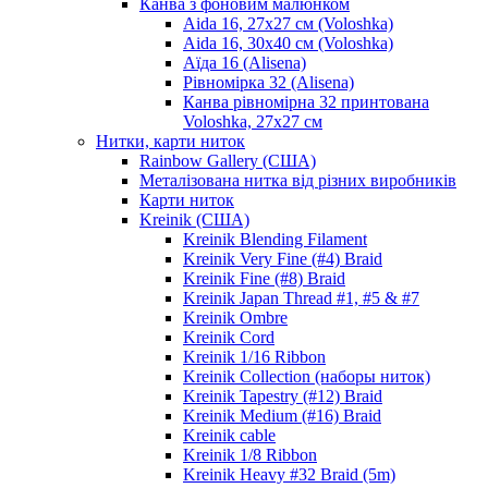
Канва з фоновим малюнком
Aida 16, 27х27 см (Voloshka)
Aida 16, 30х40 см (Voloshka)
Аїда 16 (Alisena)
Рівномірка 32 (Alisena)
Канва рівномірна 32 принтована
Voloshka, 27х27 см
Нитки, карти ниток
Rainbow Gallery (США)
Металізована нитка від різних виробників
Карти ниток
Kreinik (США)
Kreinik Blending Filament
Kreinik Very Fine (#4) Braid
Kreinik Fine (#8) Braid
Kreinik Japan Thread #1, #5 & #7
Kreinik Ombre
Kreinik Cord
Kreinik 1/16 Ribbon
Kreinik Collection (наборы ниток)
Kreinik Tapestry (#12) Braid
Kreinik Medium (#16) Braid
Kreinik cable
Kreinik 1/8 Ribbon
Kreinik Heavy #32 Braid (5m)