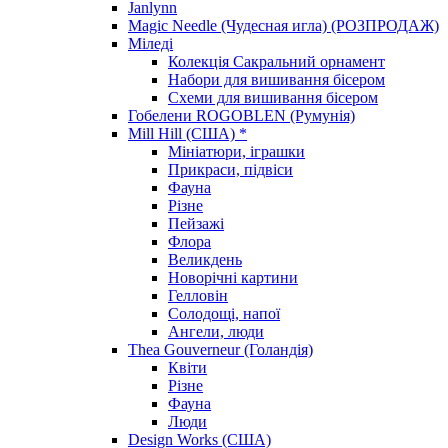
Janlynn
Magic Needle (Чудесная игла) (РОЗПРОДАЖ)
Міледі
Колекція Сакральний орнамент
Набори для вишивання бісером
Схеми для вишивання бісером
Гобелени ROGOBLEN (Румунія)
Mill Hill (США) *
Мініатюри, іграшки
Прикраси, підвіси
Фауна
Різне
Пейзажі
Флора
Великдень
Новорічні картини
Гелловін
Солодощі, напої
Ангели, люди
Thea Gouverneur (Голандія)
Квіти
Різне
Фауна
Люди
Design Works (США)