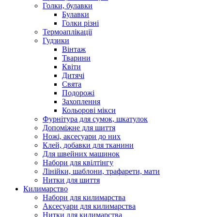
Голки, булавки
Булавки
Голки різні
Термоаплікації
Гудзики
Вінтаж
Тварини
Квіти
Дитячі
Свята
Подорожі
Захоплення
Кольорові мікси
Фурнітура для сумок, шкатулок
Допоміжне для шиття
Ножі, аксесуари до них
Клей, добавки для тканини
Для швейних машинок
Набори для квілтінгу
Лінійки, шаблони, трафарети, мати
Нитки для шиття
Килимарство
Набори для килимарства
Аксесуари для килимарства
Нитки для килимарства