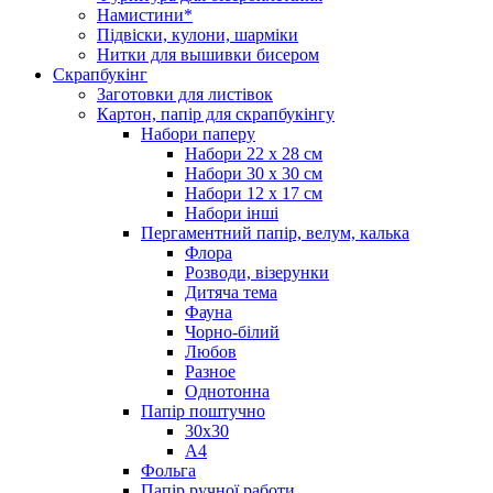
Намистини*
Підвіски, кулони, шарміки
Нитки для вышивки бисером
Скрапбукінг
Заготовки для листівок
Картон, папір для скрапбукінгу
Набори паперу
Набори 22 х 28 см
Набори 30 х 30 см
Набори 12 х 17 см
Набори інші
Пергаментний папір, велум, калька
Флора
Розводи, візерунки
Дитяча тема
Фауна
Чорно-білий
Любов
Разное
Однотонна
Папір поштучно
30х30
А4
Фольга
Папір ручної работи