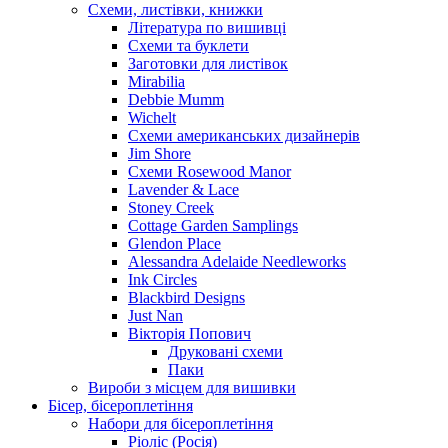
Схеми, листівки, книжки
Література по вишивці
Схеми та буклети
Заготовки для листівок
Mirabilia
Debbie Mumm
Wichelt
Схеми американських дизайнерів
Jim Shore
Cхеми Rosewood Manor
Lavender & Lace
Stoney Creek
Cottage Garden Samplings
Glendon Place
Alessandra Adelaide Needleworks
Ink Circles
Blackbird Designs
Just Nan
Вікторія Попович
Друковані схеми
Паки
Вироби з місцем для вишивки
Бісер, бісероплетіння
Набори для бісероплетіння
Ріоліс (Росія)