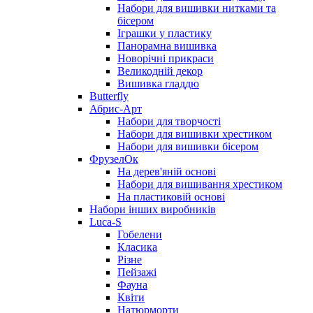
Набори для вишивки нитками та
бісером
Іграшки у пластику
Панорамна вишивка
Новорічні прикраси
Великодній декор
Вишивка гладдю
Butterfly
Абрис-Арт
Набори для творчості
Набори для вишивки хрестиком
Набори для вишивки бісером
ФрузелОк
На дерев'яній основі
Набори для вишивання хрестиком
На пластиковій основі
Набори інших виробників
Luca-S
Гобелени
Класика
Різне
Пейзажі
Фауна
Квіти
Натюрморти