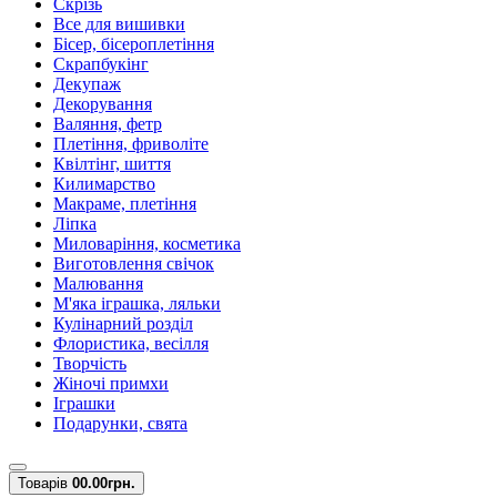
Скрізь
Все для вишивки
Бісер, бісероплетіння
Скрапбукінг
Декупаж
Декорування
Валяння, фетр
Плетіння, фриволіте
Квілтінг, шиття
Килимарство
Макраме, плетіння
Ліпка
Миловаріння, косметика
Виготовлення свічок
Малювання
М'яка іграшка, ляльки
Кулінарний розділ
Флористика, весілля
Творчість
Жіночі примхи
Іграшки
Подарунки, свята
Товарів
0
0.00грн.