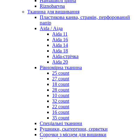
Наніашвілі Ірина
Riznobarvna
Тканина для вишивання
Пластикова канва, страмін, перфорований
папір
Aida / Аіда
Aida 11
Aida 16
Aida 14
Aida 18
Aida-стрічка
Aida 20
Рівномірна тканина
25 count
27 count
18 count
28 count
10 count
32 count
22 count
16 count
35 count
Спеціальні тканини
Рушники, скатертини, серветки
Сорочки з місцем для вишивки