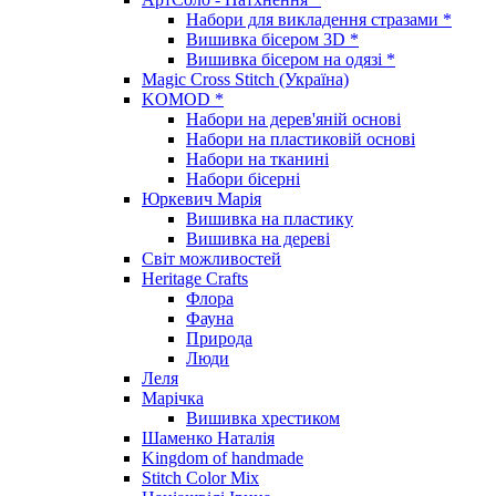
Набори для викладення стразами *
Вишивка бісером 3D *
Вишивка бісером на одязі *
Magic Cross Stitch (Україна)
KOMOD *
Набори на дерев'яній основі
Набори на пластиковій основі
Набори на тканині
Набори бісерні
Юркевич Марія
Вишивка на пластику
Вишивка на дереві
Світ можливостей
Heritage Crafts
Флора
Фауна
Природа
Люди
Леля
Марічка
Вишивка хрестиком
Шаменко Наталія
Kingdom of handmade
Stitch Color Mix