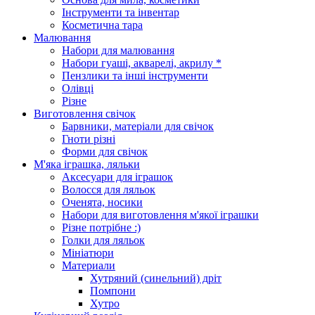
Інструменти та інвентар
Косметична тара
Малювання
Набори для малювання
Набори гуаші, акварелі, акрилу *
Пензлики та інші інструменти
Олівці
Різне
Виготовлення свічок
Барвники, матеріали для свічок
Гноти різні
Форми для свічок
М'яка іграшка, ляльки
Аксесуари для іграшок
Волосся для ляльок
Оченята, носики
Набори для виготовлення м'якої іграшки
Різне потрібне :)
Голки для ляльок
Мініатюри
Материали
Хутряний (синельний) дріт
Помпони
Хутро