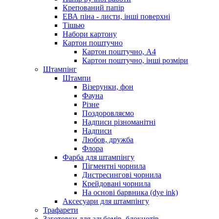
Крепований папір
ЕВА піна - листи, інші поверхні
Тішью
Набори картону
Картон поштучно
Картон поштучно, А4
Картон поштучно, інші розміри
Штампінг
Штампи
Візерунки, фон
Фауна
Різне
Поздоровляємо
Надписи різноманітні
Надписи
Любов, дружба
Флора
Фарба для штампінгу
Пігментні чорнила
Дистресингові чорнила
Крейдовані чорнила
На основі барвника (dye ink)
Аксесуари для штампінгу
Трафарети
Заготовки для альбомів, блокнотів