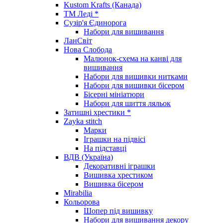
Kustom Krafts (Канада)
ТМ Леді *
Сузір'я Єдинорога
Набори для вишивання
ЛанСвіт
Нова Слобода
Малюнок-схема на канві для
вишивання
Набори для вишивки нитками
Набори для вишивки бісером
Бісерні мініатюри
Набори для шиття ляльок
Затишні хрестики *
Zayka stitch
Марки
Іграшки на підвісі
На підставці
ВДВ (Україна)
Декоративні іграшки
Вишивка хрестиком
Вишивка бісером
Mirabilia
Кольорова
Шопер під вишивку
Набори для вишивання декору