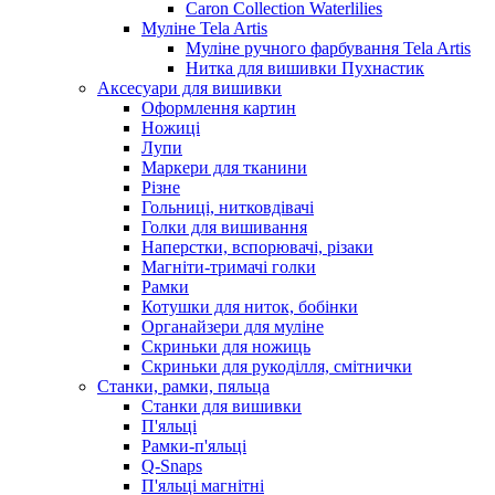
Caron Collection Waterlilies
Муліне Tela Artis
Муліне ручного фарбування Tela Artis
Нитка для вишивки Пухнастик
Аксесуари для вишивки
Оформлення картин
Ножиці
Лупи
Маркери для тканини
Різне
Гольниці, нитковдівачі
Голки для вишивання
Наперстки, вспорювачі, різаки
Магніти-тримачі голки
Рамки
Котушки для ниток, бобінки
Органайзери для муліне
Скриньки для ножиць
Скриньки для рукоділля, смітнички
Станки, рамки, пяльца
Станки для вишивки
П'яльці
Рамки-п'яльці
Q-Snaps
П'яльці магнітні