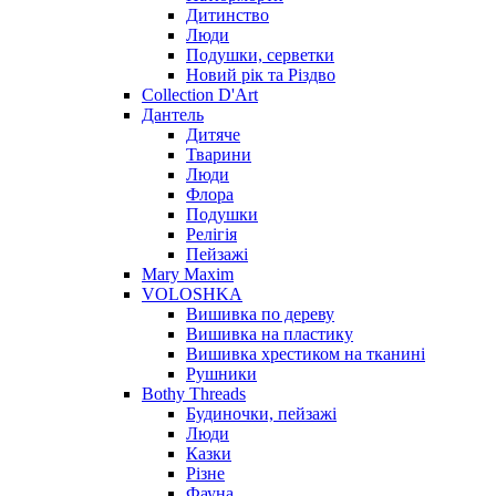
Дитинство
Люди
Подушки, серветки
Новий рік та Різдво
Collection D'Art
Дантель
Дитяче
Тварини
Люди
Флора
Подушки
Релігія
Пейзажі
Mary Maxim
VOLOSHKA
Вишивка по дереву
Вишивка на пластику
Вишивка хрестиком на тканині
Рушники
Bothy Threads
Будиночки, пейзажі
Люди
Казки
Різне
Фауна