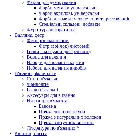
Фарби для декорування
Фарби металік універсальні
Фарби акрилові, універсальні
Фарби для металу, золочення та реставрації
Спеціальні складові, добавки
Фурнітура декоративна
Валяння, фетр
Фетр різноманітний
Фетр (войлок) листовий
Голки, аксесуари для фелтингу
Вовна для валяння
Набори для валяння картин
Набори для валяння виробів
В'язання, фриволіте
Спиці в'язальні
Фриволіте
Гачки в'язальні
Аксесуари для в'язання
Нитки для в'язання
Бавовна
Пряжа чистошерстяна
Пряжа з натуральних волокон
Пряжа з штучних волокон
Література по в'язанню *
Квілтінг, шиття