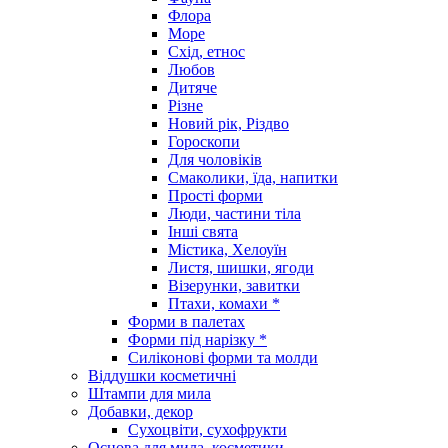
Флора
Море
Схід, етнос
Любов
Дитяче
Різне
Новий рік, Різдво
Гороскопи
Для чоловіків
Смаколики, їда, напитки
Прості форми
Люди, частини тіла
Інші свята
Містика, Хелоуїн
Листя, шишки, ягоди
Візерунки, завитки
Птахи, комахи *
Форми в палетах
Форми під нарізку *
Силіконові форми та молди
Віддушки косметичні
Штампи для мила
Добавки, декор
Сухоцвіти, сухофрукти
Основа для мила, косметики