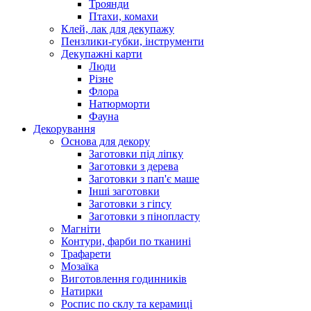
Троянди
Птахи, комахи
Клей, лак для декупажу
Пензлики-губки, інструменти
Декупажні карти
Люди
Різне
Флора
Натюрморти
Фауна
Декорування
Основа для декору
Заготовки під ліпку
Заготовки з дерева
Заготовки з пап'є маше
Інші заготовки
Заготовки з гіпсу
Заготовки з пінопласту
Магніти
Контури, фарби по тканині
Трафарети
Мозаїка
Виготовлення годинників
Натирки
Роспис по склу та керамиці