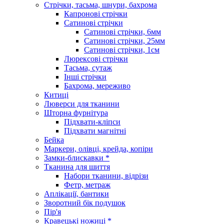
Стрічки, тасьма, шнури, бахрома
Капронові стрічки
Сатинові стрічки
Сатинові стрічки, 6мм
Сатинові стрічки, 25мм
Сатинові стрічки, 1см
Люрексові стрічки
Тасьма, сутаж
Інші стрічки
Бахрома, мереживо
Китиці
Люверси для тканини
Шторна фурнітура
Підхвати-кліпси
Підхвати магнітні
Бейка
Маркери, олівці, крейда, копіри
Замки-блискавки *
Тканина для шиття
Набори тканини, відрізи
Фетр, метраж
Аплікації, бантики
Зворотний бік подушок
Пір'я
Кравецькі ножиці *