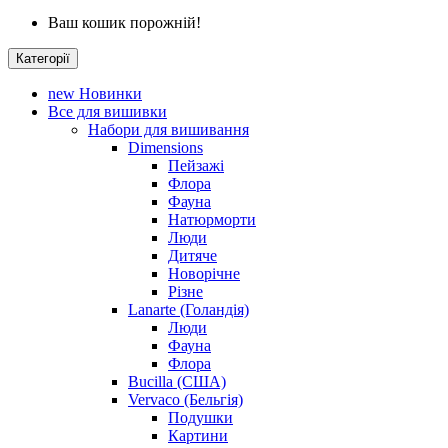
Ваш кошик порожній!
Категорії
new
Новинки
Все для вишивки
Набори для вишивання
Dimensions
Пейзажі
Флора
Фауна
Натюрморти
Люди
Дитяче
Новорічне
Різне
Lanarte (Голандія)
Люди
Фауна
Флора
Bucilla (США)
Vervaco (Бельгія)
Подушки
Картини