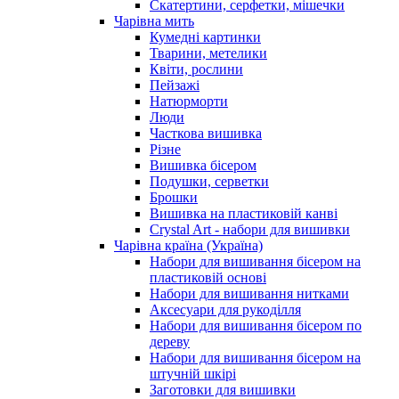
Скатертини, серфетки, мішечки
Чарiвна мить
Кумедні картинки
Тварини, метелики
Квіти, рослини
Пейзажі
Натюрморти
Люди
Часткова вишивка
Різне
Вишивка бісером
Подушки, серветки
Брошки
Вишивка на пластиковій канві
Crystal Art - набори для вишивки
Чарівна країна (Україна)
Набори для вишивання бісером на
пластиковій основі
Набори для вишивання нитками
Аксесуари для рукоділля
Набори для вишивання бісером по
дереву
Набори для вишивання бісером на
штучній шкірі
Заготовки для вишивки