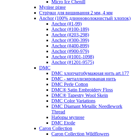
Micro Ice Chenill
Муліне різне
Стрічки для вишивання 2 мм, 4 мм
Anchor (100% длинноволокнистый хлопок)
Anchor (#1-99)
Anchor (#100-189)
Anchor (#203-298)
Anchor (#300-399)
Anchor (#400-899)
Anchor (#900-979)
Anchor (#1001-1098)
Anchor (#1201-9575)
DMC
DMC хлопчатобумажная нить art.177
DMC - металлизированая нить
DMC Perle Cotton
DMC® Satin Embroidery Floss
DMC® Tapestry Wool Skein
DMC Color Variations
DMC Diamant Metallic Needlework
Thread
Наборы мулине
DMC Etoile
Caron Collection
Caron Collection Wildflowers