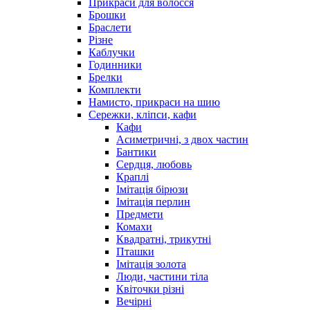
Прикраси для волосся
Брошки
Браслети
Різне
Каблучки
Годинники
Брелки
Комплекти
Намисто, прикраси на шию
Сережки, кліпси, кафи
Кафи
Асиметричні, з двох частин
Бантики
Сердця, любовь
Краплі
Імітація бірюзи
Імітація перлин
Предмети
Комахи
Квадратні, трикутні
Пташки
Імітація золота
Люди, частини тіла
Квіточки різні
Вечірні