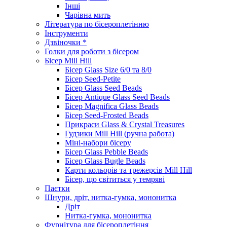
Інші
Чарівна мить
Література по бісероплетінню
Інструменти
Дзвіночки *
Голки для роботи з бісером
Бісер Mill Hill
Бісер Glass Size 6/0 та 8/0
Бісер Seed-Petite
Бісер Glass Seed Beads
Бісер Antique Glass Seed Beads
Бісер Magnifica Glass Beads
Бісер Seed-Frosted Beads
Прикраси Glass & Crystal Treasures
Гудзики Mill Hill (ручна работа)
Міні-набори бісеру
Бісер Glass Pebble Beads
Бісер Glass Bugle Beads
Карти кольорів та трежерсів Mill Hill
Бісер, що світиться у темряві
Паєтки
Шнури, дріт, нитка-гумка, мононитка
Дріт
Нитка-гумка, мононитка
Фурнітура для бісероплетіння