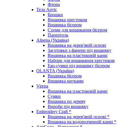
Флора
Тела Артіс
Брошки
Вишивка хрестиком
Вишивка бісером
Схеми для вишивання бісером
Папертоль
Alisena (Україна)
Вишивка на дерев'яній основі
Заготовки з фанери під вишивку
Вишивка на пластиковій канві
Набори для вишивання хрестиком
Еко-сумки під вишивку бісером
OLANTA (Україна)
Вишивка бісером
Вишивка нитками
Virena
Вишивка на пластиковій канві
Сумки
Вишивка по дереву
Вироби під вишивку
Embroidery Craft *
Вишивка на дерев'яній основі *
Вишивка на водорозчинній канві *
АртСоло - Натхнення *