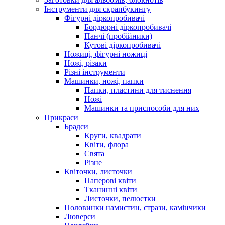
Інструменти для скрапбукингу
Фігурні діркопробивачі
Бордюрні діркопробивачі
Панчі (пробійники)
Кутові діркопробивачі
Ножиці, фігурні ножиці
Ножі, різаки
Різні інструменти
Машинки, ножі, папки
Папки, пластини для тиснення
Ножі
Машинки та приспособи для них
Прикраси
Брадси
Круги, квадрати
Квіти, флора
Свята
Різне
Квіточки, листочки
Паперові квіти
Тканинні квіти
Листочки, пелюстки
Половинки намистин, стрази, камінчики
Люверси