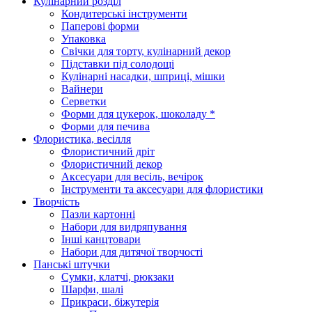
Кулінарний розділ
Кондитерські інструменти
Паперові форми
Упаковка
Свічки для торту, кулінарний декор
Підставки під солодощі
Кулінарні насадки, шприці, мішки
Вайнери
Серветки
Форми для цукерок, шоколаду *
Форми для печива
Флористика, весілля
Флористичний дріт
Флористичний декор
Аксесуари для весіль, вечірок
Інструменти та аксесуари для флористики
Творчість
Пазли картонні
Набори для видряпування
Інші канцтовари
Набори для дитячої творчості
Панські штучки
Сумки, клатчі, рюкзаки
Шарфи, шалі
Прикраси, біжутерія