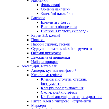
Наклейки
Фольговані
Об'ємні наклейки
Звичайні наклейки
Висічки
Елементи з фетру
Висічки з пінорезини
Висічки з картону (чіпборд)
Карти 3D, колажі
Пряжки
Набори стрічок, тасьми
Сургучні печатки, віск, інструменти
Об'ємні прикраси
Декоративні прищепки
Набори прикрас
Аксесуари, матеріали
Анкери, кутики для фото *
Клейові матеріали
Клейові пістолети, стержні,
інструменти
Клеї різного призначення
Скотч, клейкі стрічки
Клейові аркуші, крапки, квадратики
Глітер, клей з глітером, інструменти
Маркери