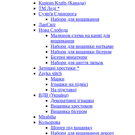
Kustom Krafts (Канада)
ТМ Леді *
Сузір'я Єдинорога
Набори для вишивання
ЛанСвіт
Нова Слобода
Малюнок-схема на канві для
вишивання
Набори для вишивки нитками
Набори для вишивки бісером
Бісерні мініатюри
Набори для шиття ляльок
Затишні хрестики *
Zayka stitch
Марки
Іграшки на підвісі
На підставці
ВДВ (Україна)
Декоративні іграшки
Вишивка хрестиком
Вишивка бісером
Mirabilia
Кольорова
Шопер під вишивку
Набори для вишивання декору