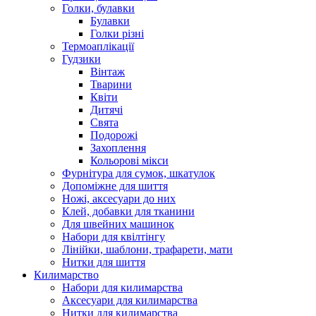
Голки, булавки
Булавки
Голки різні
Термоаплікації
Гудзики
Вінтаж
Тварини
Квіти
Дитячі
Свята
Подорожі
Захоплення
Кольорові мікси
Фурнітура для сумок, шкатулок
Допоміжне для шиття
Ножі, аксесуари до них
Клей, добавки для тканини
Для швейних машинок
Набори для квілтінгу
Лінійки, шаблони, трафарети, мати
Нитки для шиття
Килимарство
Набори для килимарства
Аксесуари для килимарства
Нитки для килимарства