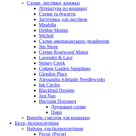
Схеми, листівки, книжки
Література по вишивці
Схеми та буклети
Заготовки для листівок
Mirabilia
Debbie Mumm
Wichelt
Схеми американських дизайнерів
Jim Shore
Cхеми Rosewood Manor
Lavender & Lace
Stoney Creek
Cottage Garden Samplings
Glendon Place
Alessandra Adelaide Needleworks
Ink Circles
Blackbird Designs
Just Nan
Вікторія Попович
Друковані схеми
Паки
Вироби з місцем для вишивки
Бісер, бісероплетіння
Набори для бісероплетіння
Ріоліс (Росія)