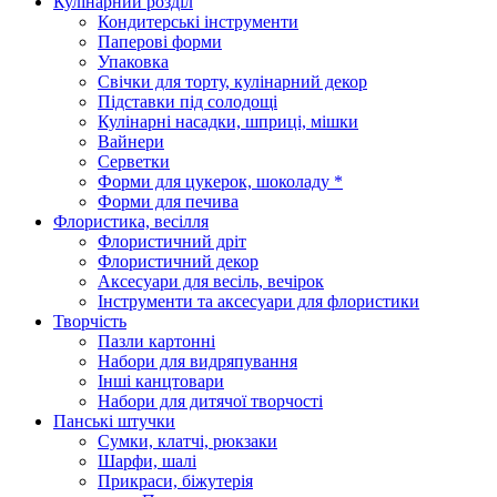
Кулінарний розділ
Кондитерські інструменти
Паперові форми
Упаковка
Свічки для торту, кулінарний декор
Підставки під солодощі
Кулінарні насадки, шприці, мішки
Вайнери
Серветки
Форми для цукерок, шоколаду *
Форми для печива
Флористика, весілля
Флористичний дріт
Флористичний декор
Аксесуари для весіль, вечірок
Інструменти та аксесуари для флористики
Творчість
Пазли картонні
Набори для видряпування
Інші канцтовари
Набори для дитячої творчості
Панські штучки
Сумки, клатчі, рюкзаки
Шарфи, шалі
Прикраси, біжутерія