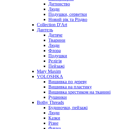
Дитинство
Люди
Подушки, серветки
Новий рік та Різдво
Collection D'Art
Дантель
Дитяче
Тварини
Люди
Флора
Подушки
Релігія
Пейзажі
Mary Maxim
VOLOSHKA
Вишивка по дереву
Вишивка на пластику
Вишивка хрестиком на тканині
Рушники
Bothy Threads
Будиночки, пейзажі
Люди
Казки
Різне
Фауна