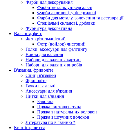
Фарби для декорування
Фарби металік універсальні
Фарби акрилові, універсальні
Фарби для металу, золочення та реставрації
Спеціальні складові, добавки
Фурнітура декоративна
Валяння, фетр
Фетр різноманітний
Фетр (войлок) листовий
Голки, аксесуари для фелтингу
Вовна для валяння
Набори для валяння картин
Набори для валяння виробів
В'язання, фриволіте
Спиці в'язальні
Фриволіте
Гачки в'язальні
Аксесуари для в'язання
Нитки для в'язання
Бавовна
Пряжа чистошерстяна
Пряжа з натуральних волокон
Пряжа з штучних волокон
Література по в'язанню *
Квілтінг, шиття