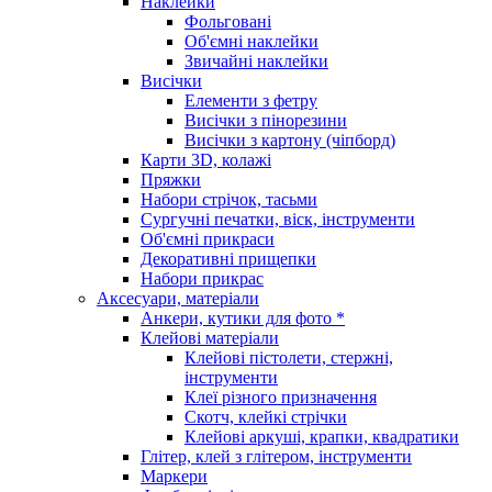
Наклейки
Фольговані
Об'ємні наклейки
Звичайні наклейки
Висічки
Елементи з фетру
Висічки з пінорезини
Висічки з картону (чіпборд)
Карти 3D, колажі
Пряжки
Набори стрічок, тасьми
Сургучні печатки, віск, інструменти
Об'ємні прикраси
Декоративні прищепки
Набори прикрас
Аксесуари, матеріали
Анкери, кутики для фото *
Клейові матеріали
Клейові пістолети, стержні,
інструменти
Клеї різного призначення
Скотч, клейкі стрічки
Клейові аркуші, крапки, квадратики
Глітер, клей з глітером, інструменти
Маркери