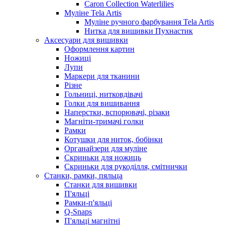
Caron Collection Waterlilies
Муліне Tela Artis
Муліне ручного фарбування Tela Artis
Нитка для вишивки Пухнастик
Аксесуари для вишивки
Оформлення картин
Ножиці
Лупи
Маркери для тканини
Різне
Гольниці, нитковдівачі
Голки для вишивання
Наперстки, вспорювачі, різаки
Магніти-тримачі голки
Рамки
Котушки для ниток, бобінки
Органайзери для муліне
Скриньки для ножиць
Скриньки для рукоділля, смітнички
Станки, рамки, пяльца
Станки для вишивки
П'яльці
Рамки-п'яльці
Q-Snaps
П'яльці магнітні