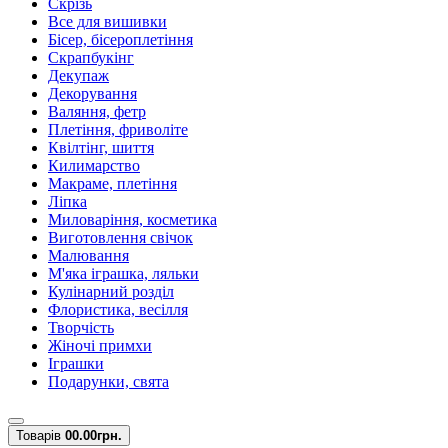
Скрізь
Все для вишивки
Бісер, бісероплетіння
Скрапбукінг
Декупаж
Декорування
Валяння, фетр
Плетіння, фриволіте
Квілтінг, шиття
Килимарство
Макраме, плетіння
Ліпка
Миловаріння, косметика
Виготовлення свічок
Малювання
М'яка іграшка, ляльки
Кулінарний розділ
Флористика, весілля
Творчість
Жіночі примхи
Іграшки
Подарунки, свята
Товарів
0
0.00грн.