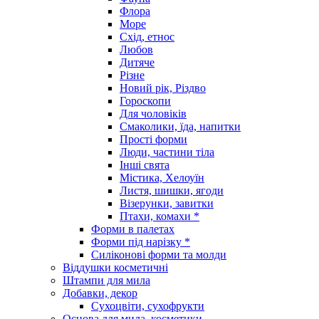
Флора
Море
Схід, етнос
Любов
Дитяче
Різне
Новий рік, Різдво
Гороскопи
Для чоловіків
Смаколики, їда, напитки
Прості форми
Люди, частини тіла
Інші свята
Містика, Хелоуїн
Листя, шишки, ягоди
Візерунки, завитки
Птахи, комахи *
Форми в палетах
Форми під нарізку *
Силіконові форми та молди
Віддушки косметичні
Штампи для мила
Добавки, декор
Сухоцвіти, сухофрукти
Основа для мила, косметики