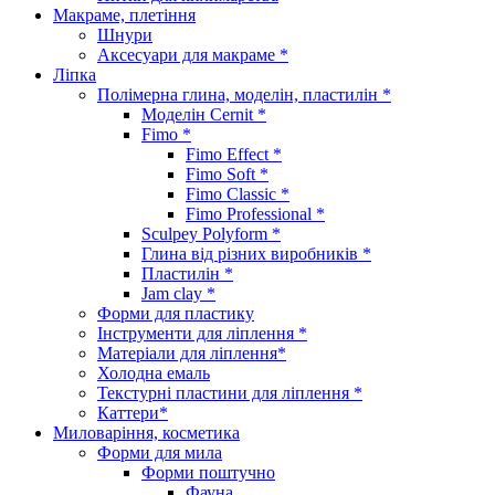
Макраме, плетіння
Шнури
Аксесуари для макраме *
Ліпка
Полімерна глина, моделін, пластилін *
Моделін Cernit *
Fimo *
Fimo Effect *
Fimo Soft *
Fimo Classic *
Fimo Professional *
Sculpey Polyform *
Глина від різних виробників *
Пластилін *
Jam clay *
Форми для пластику
Інструменти для ліплення *
Матеріали для ліплення*
Холодна емаль
Текстурні пластини для ліплення *
Каттери*
Миловаріння, косметика
Форми для мила
Форми поштучно
Фауна