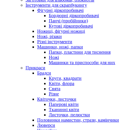
Інструменти для скрапбукингу
Фігурні діркопробивачі
Бордюрні діркопробивачі
Панчі (пробійники)
Кутові діркопробивачі
Ножиці, фігурні ножиці
Ножі, різаки
Різні інструменти
Машинки, ножі, папки
Папки, пластини для тиснення
Ножі
Машинки та приспособи для них
Прикраси
Брадси
Круги, квадрати
Квіти, флора
Свята
Різне
Квіточки, листочки
Паперові квіти
Тканинні квіти
Листочки, пелюстки
Половинки намистин, стрази, камінчики
Люверси