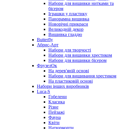
Набори для вишивки нитками та
бісером
Іграшки у пластику
Панорамна вишивка
Новорічні прикраси
Великодній декор
Вишивка гладдю
Butterfly
Абрис-Арт
Набори для творчості
Набори для вишивки хрестиком
Набори для вишивки бісером
ФрузелОк
На дерев'яній основі
Набори для вишивання хрестиком
На пластиковій основі
Набори інших виробників
Luca-S
Гобелени
Класика
Різне
Пейзажі
Фауна
Квіти
Натюрморти