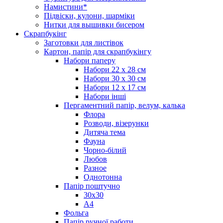
Намистини*
Підвіски, кулони, шарміки
Нитки для вышивки бисером
Скрапбукінг
Заготовки для листівок
Картон, папір для скрапбукінгу
Набори паперу
Набори 22 х 28 см
Набори 30 х 30 см
Набори 12 х 17 см
Набори інші
Пергаментний папір, велум, калька
Флора
Розводи, візерунки
Дитяча тема
Фауна
Чорно-білий
Любов
Разное
Однотонна
Папір поштучно
30х30
А4
Фольга
Папір ручної работи