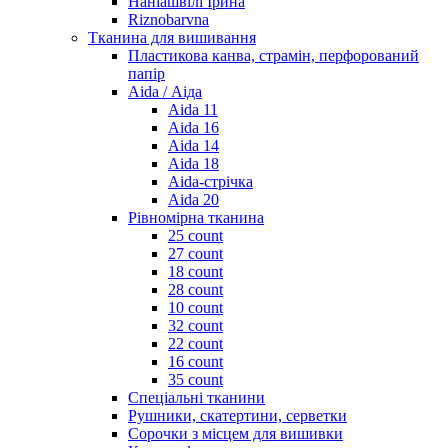
Наніашвілі Ірина
Riznobarvna
Тканина для вишивання
Пластикова канва, страмін, перфорований
папір
Aida / Аіда
Aida 11
Aida 16
Aida 14
Aida 18
Aida-стрічка
Aida 20
Рівномірна тканина
25 count
27 count
18 count
28 count
10 count
32 count
22 count
16 count
35 count
Спеціальні тканини
Рушники, скатертини, серветки
Сорочки з місцем для вишивки