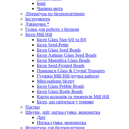
Інші
Чарівна мить
Література по бісероплетінню
Інструменти
Дзвіночки *
Голки для роботи з бісером
Бісер Mill Hill
Бісер Glass Size 6/0 та 8/0
Бісер Seed-Petite
Бісер Glass Seed Beads
Бісер Antique Glass Seed Beads
Бісер Magnifica Glass Beads
Бісер Seed-Frosted Beads
Прикраси Glass & Crystal Treasures
Гудзики Mill Hill (ручна работа)
Міні-набори бісеру
Бісер Glass Pebble Beads
Бісер Glass Bugle Beads
Карти кольорів та трежерсів Mill Hill
Бісер, що світиться у темряві
Паєтки
Шнури, дріт, нитка-гумка, мононитка
Дріт
Нитка-гумка, мононитка
Фурнітура для бісероплетіння