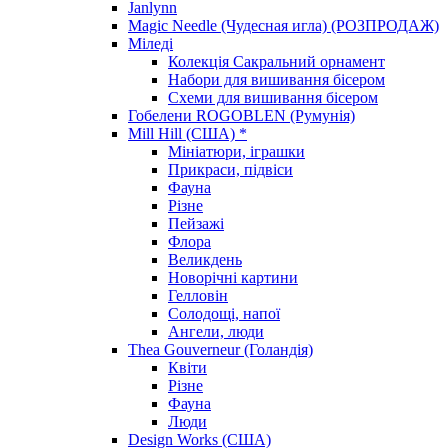
Janlynn
Magic Needle (Чудесная игла) (РОЗПРОДАЖ)
Міледі
Колекція Сакральний орнамент
Набори для вишивання бісером
Схеми для вишивання бісером
Гобелени ROGOBLEN (Румунія)
Mill Hill (США) *
Мініатюри, іграшки
Прикраси, підвіси
Фауна
Різне
Пейзажі
Флора
Великдень
Новорічні картини
Гелловін
Солодощі, напої
Ангели, люди
Thea Gouverneur (Голандія)
Квіти
Різне
Фауна
Люди
Design Works (США)