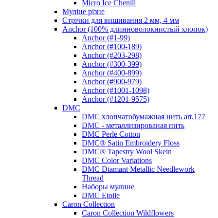
Micro Ice Chenill
Муліне різне
Стрічки для вишивання 2 мм, 4 мм
Anchor (100% длинноволокнистый хлопок)
Anchor (#1-99)
Anchor (#100-189)
Anchor (#203-298)
Anchor (#300-399)
Anchor (#400-899)
Anchor (#900-979)
Anchor (#1001-1098)
Anchor (#1201-9575)
DMC
DMC хлопчатобумажная нить art.177
DMC - металлизированая нить
DMC Perle Cotton
DMC® Satin Embroidery Floss
DMC® Tapestry Wool Skein
DMC Color Variations
DMC Diamant Metallic Needlework
Thread
Наборы мулине
DMC Etoile
Caron Collection
Caron Collection Wildflowers