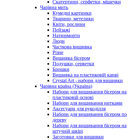
Скатертини, серфетки, мішечки
Чарiвна мить
Кумедні картинки
Тварини, метелики
Квіти, рослини
Пейзажі
Натюрморти
Люди
Часткова вишивка
Різне
Вишивка бісером
Подушки, серветки
Брошки
Вишивка на пластиковій канві
Crystal Art - набори для вишивки
Чарівна країна (Україна)
Набори для вишивання бісером на
пластиковій основі
Набори для вишивання нитками
Аксесуари для рукоділля
Набори для вишивання бісером по
дереву
Набори для вишивання бісером на
штучній шкірі
Заготовки для вишивки