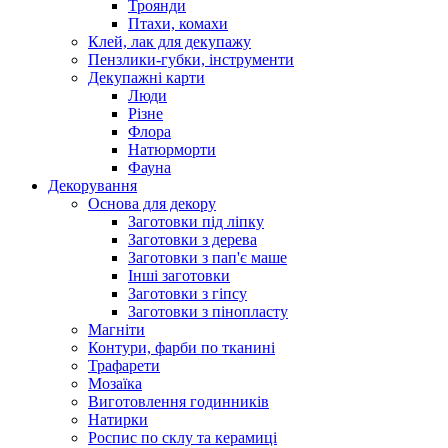
Троянди
Птахи, комахи
Клей, лак для декупажу
Пензлики-губки, інструменти
Декупажні карти
Люди
Різне
Флора
Натюрморти
Фауна
Декорування
Основа для декору
Заготовки під ліпку
Заготовки з дерева
Заготовки з пап'є маше
Інші заготовки
Заготовки з гіпсу
Заготовки з пінопласту
Магніти
Контури, фарби по тканині
Трафарети
Мозаїка
Виготовлення годинників
Натирки
Роспис по склу та керамиці