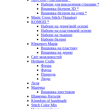
Набори для викладення стразами *
Вишивка бісером 3D *
Вишивка бісером на одязі *
Magic Cross Stitch (Україна)
KOMOD *
Набори на дерев'яній основі
Набори на пластиковій основі
Набори на тканині
Набори бісерні
Юркевич Марія
Вишивка на пластику
Вишивка на дереві
Світ можливостей
Heritage Crafts
Флора
Фауна
Природа
Люди
Леля
Марічка
Вишивка хрестиком
Шаменко Наталія
Kingdom of handmade
Stitch Color Mix