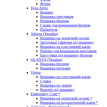
Флора
Тела Артіс
Брошки
Вишивка хрестиком
Вишивка бісером
Схеми для вишивання бісером
Папертоль
Alisena (Україна)
Вишивка на дерев'яній основі
Заготовки з фанери під вишивку
Вишивка на пластиковій канві
Набори для вишивання хрестиком
Еко-сумки під вишивку бісером
OLANTA (Україна)
Вишивка бісером
Вишивка нитками
Virena
Вишивка на пластиковій канві
Сумки
Вишивка по дереву
Вироби під вишивку
Embroidery Craft *
Вишивка на дерев'яній основі *
Вишивка на водорозчинній канві *
АртСоло - Натхнення *