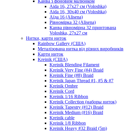
Канва з фоновим малюнком
Aida 16, 27х27 см (Voloshka)
Aida 16, 30х40 см (Voloshka)
Аїда 16 (Alisena)
Рівномірка 32 (Alisena)
Канва рівномірна 32 принтована
Voloshka, 27х27 см
Нитки, карти ниток
Rainbow Gallery (США)
Металізована нитка від різних виробників
Карти ниток
Kreinik (США)
Kreinik Blending Filament
Kreinik Very Fine (#4) Braid
Kreinik Fine (#8) Braid
Kreinik Japan Thread #1, #5 & #7
Kreinik Ombre
Kreinik Cord
Kreinik 1/16 Ribbon
Kreinik Collection (наборы ниток)
Kreinik Tapestry (#12) Braid
Kreinik Medium (#16) Braid
Kreinik cable
Kreinik 1/8 Ribbon
Kreinik Heavy #32 Braid (5m)