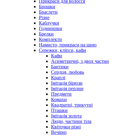
Прикраси для волосся
Брошки
Браслети
Різне
Каблучки
Годинники
Брелки
Комплекти
Намисто, прикраси на шию
Сережки, кліпси, кафи
Кафи
Асиметричні, з двох частин
Бантики
Сердця, любовь
Краплі
Імітація бірюзи
Імітація перлин
Предмети
Комахи
Квадратні, трикутні
Пташки
Імітація золота
Люди, частини тіла
Квіточки різні
Вечірні