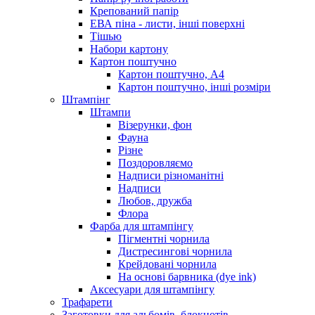
Крепований папір
ЕВА піна - листи, інші поверхні
Тішью
Набори картону
Картон поштучно
Картон поштучно, А4
Картон поштучно, інші розміри
Штампінг
Штампи
Візерунки, фон
Фауна
Різне
Поздоровляємо
Надписи різноманітні
Надписи
Любов, дружба
Флора
Фарба для штампінгу
Пігментні чорнила
Дистресингові чорнила
Крейдовані чорнила
На основі барвника (dye ink)
Аксесуари для штампінгу
Трафарети
Заготовки для альбомів, блокнотів