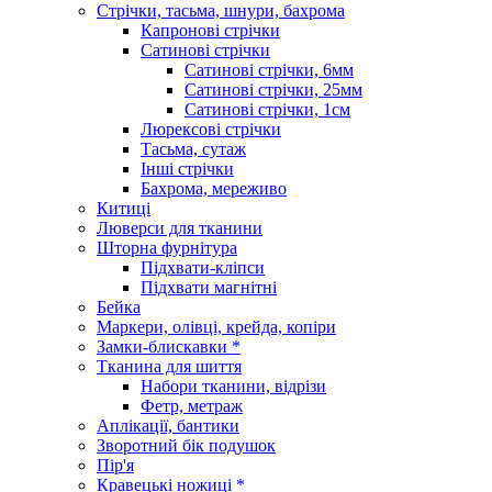
Стрічки, тасьма, шнури, бахрома
Капронові стрічки
Сатинові стрічки
Сатинові стрічки, 6мм
Сатинові стрічки, 25мм
Сатинові стрічки, 1см
Люрексові стрічки
Тасьма, сутаж
Інші стрічки
Бахрома, мереживо
Китиці
Люверси для тканини
Шторна фурнітура
Підхвати-кліпси
Підхвати магнітні
Бейка
Маркери, олівці, крейда, копіри
Замки-блискавки *
Тканина для шиття
Набори тканини, відрізи
Фетр, метраж
Аплікації, бантики
Зворотний бік подушок
Пір'я
Кравецькі ножиці *