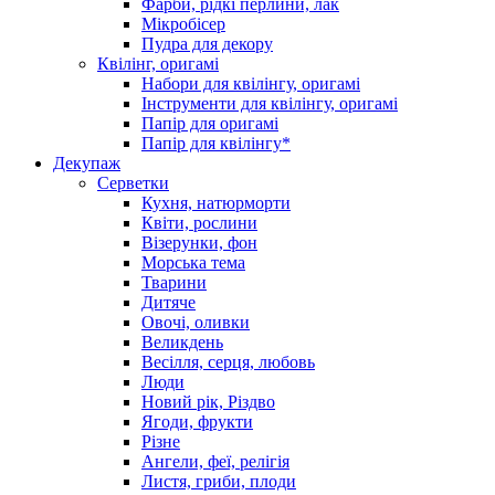
Фарби, рідкі перлини, лак
Мікробісер
Пудра для декору
Квілінг, оригамі
Набори для квілінгу, оригамі
Інструменти для квілінгу, оригамі
Папір для оригамі
Папір для квілінгу*
Декупаж
Серветки
Кухня, натюрморти
Квіти, рослини
Візерунки, фон
Морська тема
Тварини
Дитяче
Овочі, оливки
Великдень
Весілля, серця, любовь
Люди
Новий рік, Різдво
Ягоди, фрукти
Різне
Ангели, феї, релігія
Листя, гриби, плоди