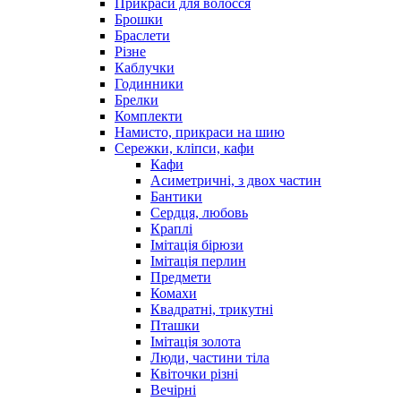
Прикраси для волосся
Брошки
Браслети
Різне
Каблучки
Годинники
Брелки
Комплекти
Намисто, прикраси на шию
Сережки, кліпси, кафи
Кафи
Асиметричні, з двох частин
Бантики
Сердця, любовь
Краплі
Імітація бірюзи
Імітація перлин
Предмети
Комахи
Квадратні, трикутні
Пташки
Імітація золота
Люди, частини тіла
Квіточки різні
Вечірні