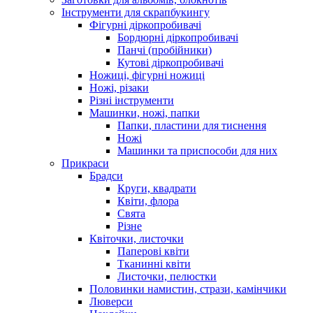
Інструменти для скрапбукингу
Фігурні діркопробивачі
Бордюрні діркопробивачі
Панчі (пробійники)
Кутові діркопробивачі
Ножиці, фігурні ножиці
Ножі, різаки
Різні інструменти
Машинки, ножі, папки
Папки, пластини для тиснення
Ножі
Машинки та приспособи для них
Прикраси
Брадси
Круги, квадрати
Квіти, флора
Свята
Різне
Квіточки, листочки
Паперові квіти
Тканинні квіти
Листочки, пелюстки
Половинки намистин, стрази, камінчики
Люверси