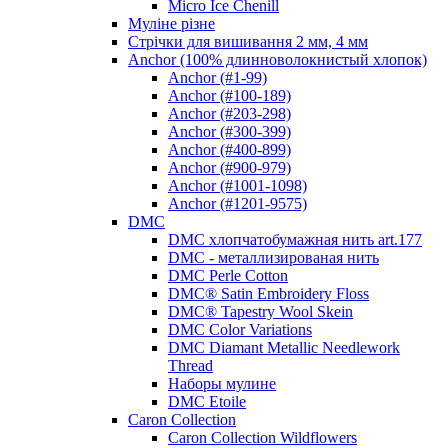
Micro Ice Chenill
Муліне різне
Стрічки для вишивання 2 мм, 4 мм
Anchor (100% длинноволокнистый хлопок)
Anchor (#1-99)
Anchor (#100-189)
Anchor (#203-298)
Anchor (#300-399)
Anchor (#400-899)
Anchor (#900-979)
Anchor (#1001-1098)
Anchor (#1201-9575)
DMC
DMC хлопчатобумажная нить art.177
DMC - металлизированая нить
DMC Perle Cotton
DMC® Satin Embroidery Floss
DMC® Tapestry Wool Skein
DMC Color Variations
DMC Diamant Metallic Needlework
Thread
Наборы мулине
DMC Etoile
Caron Collection
Caron Collection Wildflowers