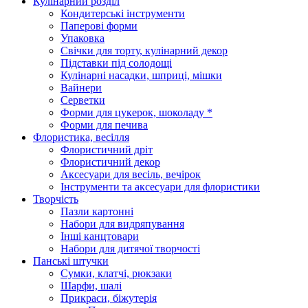
Кулінарний розділ
Кондитерські інструменти
Паперові форми
Упаковка
Свічки для торту, кулінарний декор
Підставки під солодощі
Кулінарні насадки, шприці, мішки
Вайнери
Серветки
Форми для цукерок, шоколаду *
Форми для печива
Флористика, весілля
Флористичний дріт
Флористичний декор
Аксесуари для весіль, вечірок
Інструменти та аксесуари для флористики
Творчість
Пазли картонні
Набори для видряпування
Інші канцтовари
Набори для дитячої творчості
Панські штучки
Сумки, клатчі, рюкзаки
Шарфи, шалі
Прикраси, біжутерія