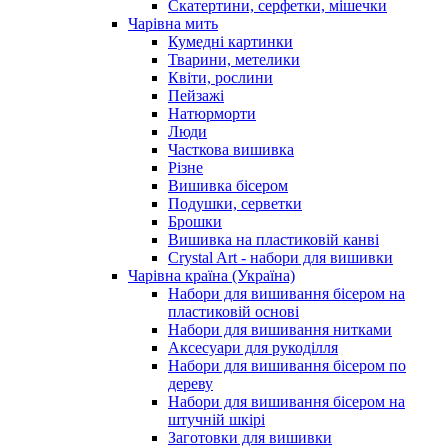
Скатертини, серфетки, мішечки
Чарiвна мить
Кумедні картинки
Тварини, метелики
Квіти, рослини
Пейзажі
Натюрморти
Люди
Часткова вишивка
Різне
Вишивка бісером
Подушки, серветки
Брошки
Вишивка на пластиковій канві
Crystal Art - набори для вишивки
Чарівна країна (Україна)
Набори для вишивання бісером на
пластиковій основі
Набори для вишивання нитками
Аксесуари для рукоділля
Набори для вишивання бісером по
дереву
Набори для вишивання бісером на
штучній шкірі
Заготовки для вишивки