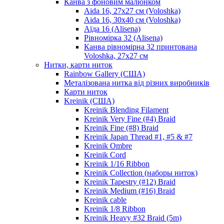
Канва з фоновим малюнком
Aida 16, 27х27 см (Voloshka)
Aida 16, 30х40 см (Voloshka)
Аїда 16 (Alisena)
Рівномірка 32 (Alisena)
Канва рівномірна 32 принтована
Voloshka, 27х27 см
Нитки, карти ниток
Rainbow Gallery (США)
Металізована нитка від різних виробників
Карти ниток
Kreinik (США)
Kreinik Blending Filament
Kreinik Very Fine (#4) Braid
Kreinik Fine (#8) Braid
Kreinik Japan Thread #1, #5 & #7
Kreinik Ombre
Kreinik Cord
Kreinik 1/16 Ribbon
Kreinik Collection (наборы ниток)
Kreinik Tapestry (#12) Braid
Kreinik Medium (#16) Braid
Kreinik cable
Kreinik 1/8 Ribbon
Kreinik Heavy #32 Braid (5m)