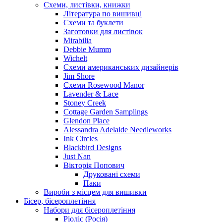
Схеми, листівки, книжки
Література по вишивці
Схеми та буклети
Заготовки для листівок
Mirabilia
Debbie Mumm
Wichelt
Схеми американських дизайнерів
Jim Shore
Cхеми Rosewood Manor
Lavender & Lace
Stoney Creek
Cottage Garden Samplings
Glendon Place
Alessandra Adelaide Needleworks
Ink Circles
Blackbird Designs
Just Nan
Вікторія Попович
Друковані схеми
Паки
Вироби з місцем для вишивки
Бісер, бісероплетіння
Набори для бісероплетіння
Ріоліс (Росія)