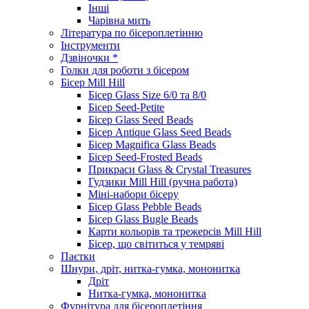
Інші
Чарівна мить
Література по бісероплетінню
Інструменти
Дзвіночки *
Голки для роботи з бісером
Бісер Mill Hill
Бісер Glass Size 6/0 та 8/0
Бісер Seed-Petite
Бісер Glass Seed Beads
Бісер Antique Glass Seed Beads
Бісер Magnifica Glass Beads
Бісер Seed-Frosted Beads
Прикраси Glass & Crystal Treasures
Гудзики Mill Hill (ручна работа)
Міні-набори бісеру
Бісер Glass Pebble Beads
Бісер Glass Bugle Beads
Карти кольорів та трежерсів Mill Hill
Бісер, що світиться у темряві
Паєтки
Шнури, дріт, нитка-гумка, мононитка
Дріт
Нитка-гумка, мононитка
Фурнітура для бісероплетіння