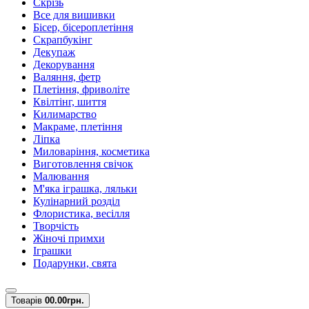
Скрізь
Все для вишивки
Бісер, бісероплетіння
Скрапбукінг
Декупаж
Декорування
Валяння, фетр
Плетіння, фриволіте
Квілтінг, шиття
Килимарство
Макраме, плетіння
Ліпка
Миловаріння, косметика
Виготовлення свічок
Малювання
М'яка іграшка, ляльки
Кулінарний розділ
Флористика, весілля
Творчість
Жіночі примхи
Іграшки
Подарунки, свята
Товарів
0
0.00грн.