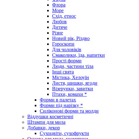
Флора
Море
Схід, етнос
Любов
Дитяче
Різне
Новий рік, Різдво
Гороскопи
Для чоловіків
Смаколики, їда, напитки
Прості форми
Люди, частини тіла
Інші свята
Містика, Хелоуїн
Листя, шишки, ягоди
Візерунки, завитки
Птахи, комахи *
Форми в палетах
Форми під нарізку *
Силіконові форми та молди
Віддушки косметичні
Штампи для мила
Добавки, декор
Сухоцвіти, сухофрукти
Основа для мила, косметики