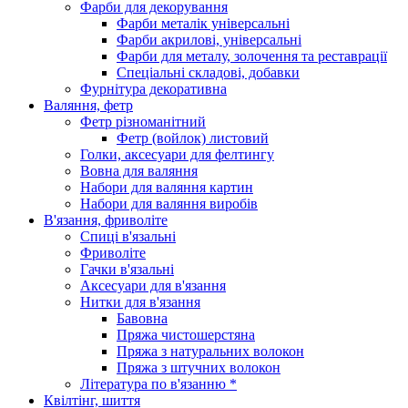
Фарби для декорування
Фарби металік універсальні
Фарби акрилові, універсальні
Фарби для металу, золочення та реставрації
Спеціальні складові, добавки
Фурнітура декоративна
Валяння, фетр
Фетр різноманітний
Фетр (войлок) листовий
Голки, аксесуари для фелтингу
Вовна для валяння
Набори для валяння картин
Набори для валяння виробів
В'язання, фриволіте
Спиці в'язальні
Фриволіте
Гачки в'язальні
Аксесуари для в'язання
Нитки для в'язання
Бавовна
Пряжа чистошерстяна
Пряжа з натуральних волокон
Пряжа з штучних волокон
Література по в'язанню *
Квілтінг, шиття