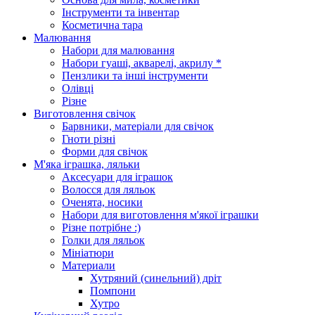
Інструменти та інвентар
Косметична тара
Малювання
Набори для малювання
Набори гуаші, акварелі, акрилу *
Пензлики та інші інструменти
Олівці
Різне
Виготовлення свічок
Барвники, матеріали для свічок
Гноти різні
Форми для свічок
М'яка іграшка, ляльки
Аксесуари для іграшок
Волосся для ляльок
Оченята, носики
Набори для виготовлення м'якої іграшки
Різне потрібне :)
Голки для ляльок
Мініатюри
Материали
Хутряний (синельний) дріт
Помпони
Хутро