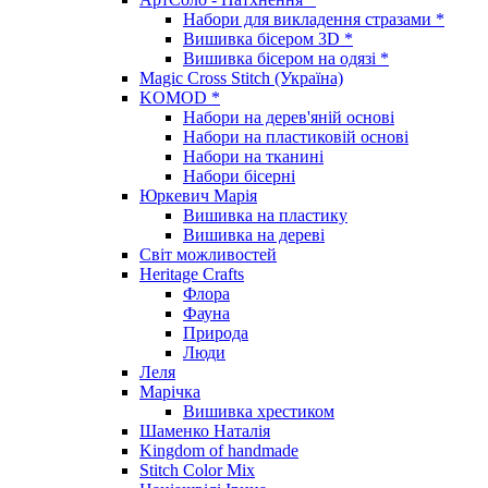
Набори для викладення стразами *
Вишивка бісером 3D *
Вишивка бісером на одязі *
Magic Cross Stitch (Україна)
KOMOD *
Набори на дерев'яній основі
Набори на пластиковій основі
Набори на тканині
Набори бісерні
Юркевич Марія
Вишивка на пластику
Вишивка на дереві
Світ можливостей
Heritage Crafts
Флора
Фауна
Природа
Люди
Леля
Марічка
Вишивка хрестиком
Шаменко Наталія
Kingdom of handmade
Stitch Color Mix