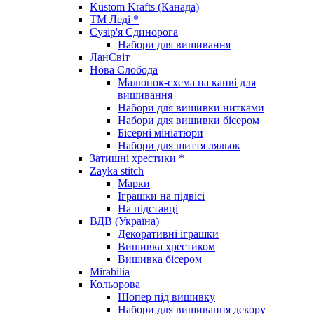
Kustom Krafts (Канада)
ТМ Леді *
Сузір'я Єдинорога
Набори для вишивання
ЛанСвіт
Нова Слобода
Малюнок-схема на канві для
вишивання
Набори для вишивки нитками
Набори для вишивки бісером
Бісерні мініатюри
Набори для шиття ляльок
Затишні хрестики *
Zayka stitch
Марки
Іграшки на підвісі
На підставці
ВДВ (Україна)
Декоративні іграшки
Вишивка хрестиком
Вишивка бісером
Mirabilia
Кольорова
Шопер під вишивку
Набори для вишивання декору