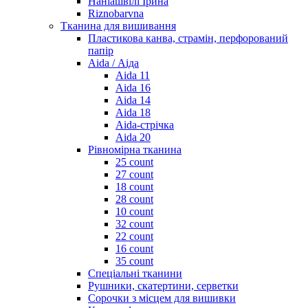
Наніашвілі Ірина
Riznobarvna
Тканина для вишивання
Пластикова канва, страмін, перфорований
папір
Aida / Аіда
Aida 11
Aida 16
Aida 14
Aida 18
Aida-стрічка
Aida 20
Рівномірна тканина
25 count
27 count
18 count
28 count
10 count
32 count
22 count
16 count
35 count
Спеціальні тканини
Рушники, скатертини, серветки
Сорочки з місцем для вишивки