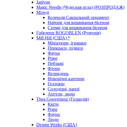
Janlynn
Magic Needle (Чудесная игла) (РОЗПРОДАЖ)
Міледі
Колекція Сакральний орнамент
Набори для вишивання бісером
Схеми для вишивання бісером
Гобелени ROGOBLEN (Румунія)
Mill Hill (США) *
Мініатюри, іграшки
Прикраси, підвіси
Фауна
Різне
Пейзажі
Флора
Великдень
Новорічні картини
Гелловін
Солодощі, напої
Ангели, люди
Thea Gouverneur (Голандія)
Квіти
Різне
Фауна
Люди
Design Works (США)