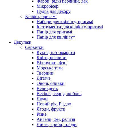
Фарби, рідкі перлини, лак
Мікробісер
Пудра для декору
Квілінг, оригамі
Набори для квілінгу, оригамі
Інструменти для квілінгу, оригамі
Папір для оригамі
Папір для квілінгу*
Декупаж
Серветки
Кухня, натюрморти
Квіти, рослини
Візерунки, фон
Морська тема
Тварини
Дитяче
Овочі, оливки
Великдень
Весілля, серця, любовь
Люди
Новий рік, Різдво
Ягоди, фрукти
Різне
Ангели, феї, релігія
Листя, гриби, плоди