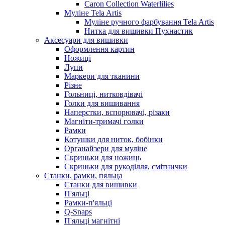
Caron Collection Waterlilies
Муліне Tela Artis
Муліне ручного фарбування Tela Artis
Нитка для вишивки Пухнастик
Аксесуари для вишивки
Оформлення картин
Ножиці
Лупи
Маркери для тканини
Різне
Гольниці, нитковдівачі
Голки для вишивання
Наперстки, вспорювачі, різаки
Магніти-тримачі голки
Рамки
Котушки для ниток, бобінки
Органайзери для муліне
Скриньки для ножиць
Скриньки для рукоділля, смітнички
Станки, рамки, пяльца
Станки для вишивки
П'яльці
Рамки-п'яльці
Q-Snaps
П'яльці магнітні