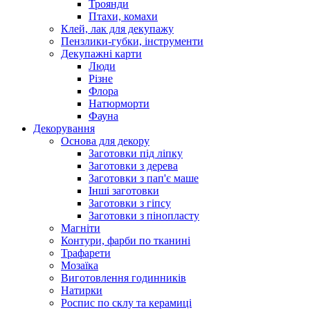
Троянди
Птахи, комахи
Клей, лак для декупажу
Пензлики-губки, інструменти
Декупажні карти
Люди
Різне
Флора
Натюрморти
Фауна
Декорування
Основа для декору
Заготовки під ліпку
Заготовки з дерева
Заготовки з пап'є маше
Інші заготовки
Заготовки з гіпсу
Заготовки з пінопласту
Магніти
Контури, фарби по тканині
Трафарети
Мозаїка
Виготовлення годинників
Натирки
Роспис по склу та керамиці