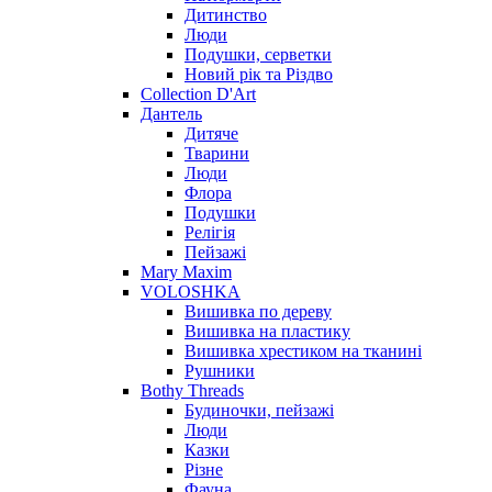
Дитинство
Люди
Подушки, серветки
Новий рік та Різдво
Collection D'Art
Дантель
Дитяче
Тварини
Люди
Флора
Подушки
Релігія
Пейзажі
Mary Maxim
VOLOSHKA
Вишивка по дереву
Вишивка на пластику
Вишивка хрестиком на тканині
Рушники
Bothy Threads
Будиночки, пейзажі
Люди
Казки
Різне
Фауна