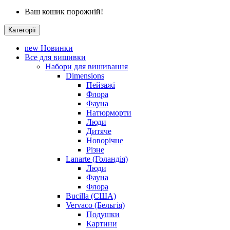
Ваш кошик порожній!
Категорії
new
Новинки
Все для вишивки
Набори для вишивання
Dimensions
Пейзажі
Флора
Фауна
Натюрморти
Люди
Дитяче
Новорічне
Різне
Lanarte (Голандія)
Люди
Фауна
Флора
Bucilla (США)
Vervaco (Бельгія)
Подушки
Картини