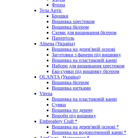
Флора
Тела Артіс
Брошки
Вишивка хрестиком
Вишивка бісером
Схеми для вишивання бісером
Папертоль
Alisena (Україна)
Вишивка на дерев'яній основі
Заготовки з фанери під вишивку
Вишивка на пластиковій канві
Набори для вишивання хрестиком
Еко-сумки під вишивку бісером
OLANTA (Україна)
Вишивка бісером
Вишивка нитками
Virena
Вишивка на пластиковій канві
Сумки
Вишивка по дереву
Вироби під вишивку
Embroidery Craft *
Вишивка на дерев'яній основі *
Вишивка на водорозчинній канві *
АртСоло - Натхнення *