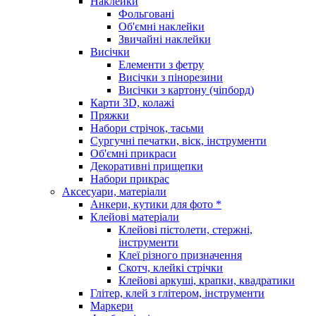
Наклейки
Фольговані
Об'ємні наклейки
Звичайні наклейки
Висічки
Елементи з фетру
Висічки з пінорезини
Висічки з картону (чіпборд)
Карти 3D, колажі
Пряжки
Набори стрічок, тасьми
Сургучні печатки, віск, інструменти
Об'ємні прикраси
Декоративні прищепки
Набори прикрас
Аксесуари, матеріали
Анкери, кутики для фото *
Клейові матеріали
Клейові пістолети, стержні,
інструменти
Клеї різного призначення
Скотч, клейкі стрічки
Клейові аркуші, крапки, квадратики
Глітер, клей з глітером, інструменти
Маркери