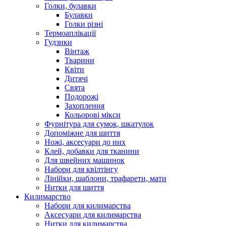
Голки, булавки
Булавки
Голки різні
Термоаплікації
Гудзики
Вінтаж
Тварини
Квіти
Дитячі
Свята
Подорожі
Захоплення
Кольорові мікси
Фурнітура для сумок, шкатулок
Допоміжне для шиття
Ножі, аксесуари до них
Клей, добавки для тканини
Для швейних машинок
Набори для квілтінгу
Лінійки, шаблони, трафарети, мати
Нитки для шиття
Килимарство
Набори для килимарства
Аксесуари для килимарства
Нитки для килимарства