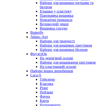
Набори для вишивки нитками та
бісером
Іграшки у пластику
Панорамна вишивка
Новорічні прикраси
Великодній декор
Вишивка гладдю
Butterfly
Абрис-Арт
Набори для творчості
Набори для вишивки хрестиком
Набори для вишивки бісером
ФрузелОк
На дерев'яній основі
Набори для вишивання хрестиком
На пластиковій основі
Набори інших виробників
Luca-S
Гобелени
Класика
Різне
Пейзажі
Фауна
Квіти
Натюрморти