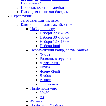
Намистини*
Підвіски, кулони, шарміки
Нитки для вышивки бисером
Скрапбукінг
Заготовки для листівок
Картон, папір для скрапбукінгу
Набори паперу
Набори 22 х 28 см
Набори 30 х 30 см
Набори 12 х 17 см
Набори інші
Пергаментний папір, велум, калька
Флора
Розводи, візерунки
Дитяча тема
Фауна
Чорно-білий
Любов
Разное
Однотонна
Папір поштучно
30х30
А4
Фольга
Папір ручної работи