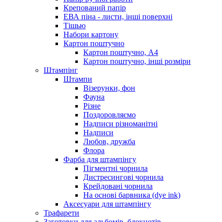
Крепований папір
ЕВА піна - листи, інші поверхні
Тішью
Набори картону
Картон поштучно
Картон поштучно, А4
Картон поштучно, інші розміри
Штампінг
Штампи
Візерунки, фон
Фауна
Різне
Поздоровляємо
Надписи різноманітні
Надписи
Любов, дружба
Флора
Фарба для штампінгу
Пігментні чорнила
Дистресингові чорнила
Крейдовані чорнила
На основі барвника (dye ink)
Аксесуари для штампінгу
Трафарети
Заготовки для альбомів, блокнотів