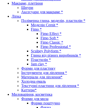
Макраме, плетіння
Шнури
Аксесуари для макраме *
Ліпка
Полімерна глина, моделін, пластилін *
Моделін Cernit *
Fimo *
Fimo Effect *
Fimo Soft *
Fimo Classic *
Fimo Professional *
Sculpey Polyform *
Глина від різних виробників *
Пластилін *
Jam clay *
Форми для пластику
Інструменти для ліплення *
Матеріали для ліплення*
Холодна емаль
Текстурні пластини для ліплення *
Каттери*
Миловаріння, косметика
Форми для мила
Форми поштучно
Фауна