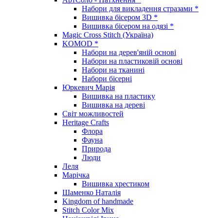
Набори для викладення стразами *
Вишивка бісером 3D *
Вишивка бісером на одязі *
Magic Cross Stitch (Україна)
KOMOD *
Набори на дерев'яній основі
Набори на пластиковій основі
Набори на тканині
Набори бісерні
Юркевич Марія
Вишивка на пластику
Вишивка на дереві
Світ можливостей
Heritage Crafts
Флора
Фауна
Природа
Люди
Леля
Марічка
Вишивка хрестиком
Шаменко Наталія
Kingdom of handmade
Stitch Color Mix