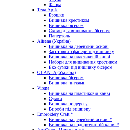
Флора
Тела Артіс
Брошки
Вишивка хрестиком
Вишивка бісером
Схеми для вишивання бісером
Папертоль
Alisena (Україна)
Вишивка на дерев'яній основі
Заготовки з фанери під вишивку
Вишивка на пластиковій канві
Набори для вишивання хрестиком
Еко-сумки під вишивку бісером
OLANTA (Україна)
Вишивка бісером
Вишивка нитками
Virena
Вишивка на пластиковій канві
Сумки
Вишивка по дереву
Вироби під вишивку
Embroidery Craft *
Вишивка на дерев'яній основі *
Вишивка на водорозчинній канві *
АртСоло - Натхнення *