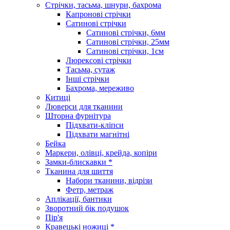
Стрічки, тасьма, шнури, бахрома
Капронові стрічки
Сатинові стрічки
Сатинові стрічки, 6мм
Сатинові стрічки, 25мм
Сатинові стрічки, 1см
Люрексові стрічки
Тасьма, сутаж
Інші стрічки
Бахрома, мереживо
Китиці
Люверси для тканини
Шторна фурнітура
Підхвати-кліпси
Підхвати магнітні
Бейка
Маркери, олівці, крейда, копіри
Замки-блискавки *
Тканина для шиття
Набори тканини, відрізи
Фетр, метраж
Аплікації, бантики
Зворотний бік подушок
Пір'я
Кравецькі ножиці *