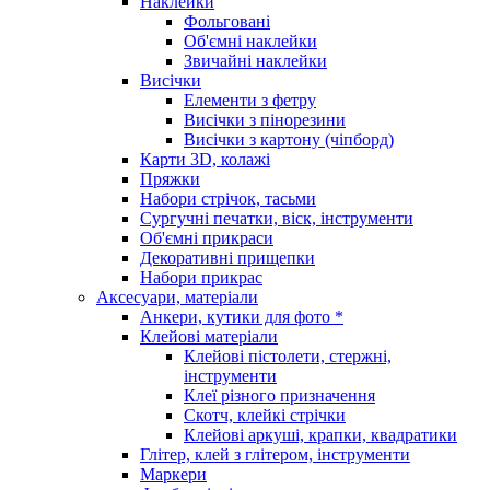
Наклейки
Фольговані
Об'ємні наклейки
Звичайні наклейки
Висічки
Елементи з фетру
Висічки з пінорезини
Висічки з картону (чіпборд)
Карти 3D, колажі
Пряжки
Набори стрічок, тасьми
Сургучні печатки, віск, інструменти
Об'ємні прикраси
Декоративні прищепки
Набори прикрас
Аксесуари, матеріали
Анкери, кутики для фото *
Клейові матеріали
Клейові пістолети, стержні,
інструменти
Клеї різного призначення
Скотч, клейкі стрічки
Клейові аркуші, крапки, квадратики
Глітер, клей з глітером, інструменти
Маркери