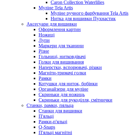
Caron Collection Waterlilies
Муліне Tela Artis
Муліне ручного фарбування Tela Artis
Нитка для вишивки Пухнастик
Аксесуари для вишивки
Оформлення картин
Ножиці
Лупи
Маркери для тканини
Різне
Гольниці, нитковдівачі
Голки для вишивання
Наперстки, вспорювачі, різаки
Магніти-тримачі голки
Рамки
Котушки для ниток, бобінки
Органайзери для муліне
Скриньки для ножиць
Скриньки для рукоділля, смітнички
Станки, рамки, пяльца
Станки для вишивки
П'яльці
Рамки-п'яльці
Q-Snaps
П'яльці магнітні