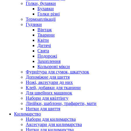
Голки, булавки
Булавки
Голки різні
Термоаплікації
Гудзики
Вінтаж
Тварини
Квіти
Дитячі
Свята
Подорожі
Захоплення
Кольорові мікси
Фурнітура для сумок, шкатулок
Допоміжне для шиття
Ножі, аксесуари до них
Клей, добавки для тканини
Для швейних машинок
Набори для квілтінгу
Лінійки, шаблони, трафарети, мати
Нитки для шиття
Килимарство
Набори для килимарства
Аксесуари для килимарства
Нитки для килимарства