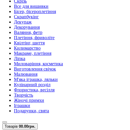
Скрізь
Все для вишивки
Бісер, бісероплетіння
Скрапбукінг
Декупаж
Декорування
Валяння, фетр
Плетіння, фриволіте
Квілтінг, шиття
Килимарство
Макраме, плетіння
Ліпка
Миловаріння, косметика
Виготовлення свічок
Малювання
М'яка іграшка, ляльки
Кулінарний розділ
Флористика, весілля
Творчість
Жіночі примхи
Іграшки
Подарунки, свята
Товарів
0
0.00грн.