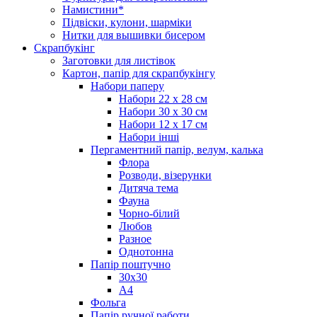
Намистини*
Підвіски, кулони, шарміки
Нитки для вышивки бисером
Скрапбукінг
Заготовки для листівок
Картон, папір для скрапбукінгу
Набори паперу
Набори 22 х 28 см
Набори 30 х 30 см
Набори 12 х 17 см
Набори інші
Пергаментний папір, велум, калька
Флора
Розводи, візерунки
Дитяча тема
Фауна
Чорно-білий
Любов
Разное
Однотонна
Папір поштучно
30х30
А4
Фольга
Папір ручної работи