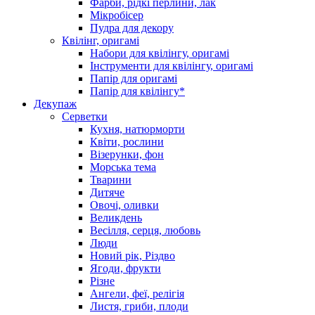
Фарби, рідкі перлини, лак
Мікробісер
Пудра для декору
Квілінг, оригамі
Набори для квілінгу, оригамі
Інструменти для квілінгу, оригамі
Папір для оригамі
Папір для квілінгу*
Декупаж
Серветки
Кухня, натюрморти
Квіти, рослини
Візерунки, фон
Морська тема
Тварини
Дитяче
Овочі, оливки
Великдень
Весілля, серця, любовь
Люди
Новий рік, Різдво
Ягоди, фрукти
Різне
Ангели, феї, релігія
Листя, гриби, плоди