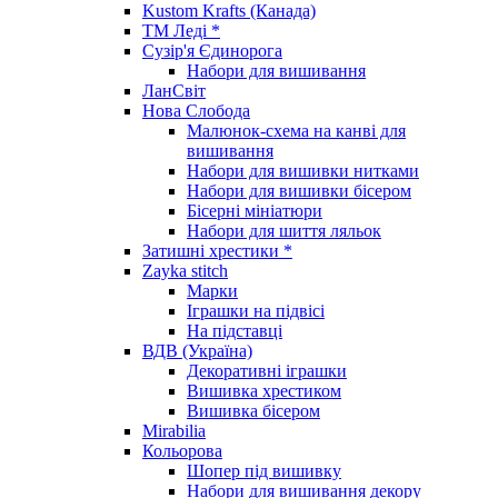
Kustom Krafts (Канада)
ТМ Леді *
Сузір'я Єдинорога
Набори для вишивання
ЛанСвіт
Нова Слобода
Малюнок-схема на канві для
вишивання
Набори для вишивки нитками
Набори для вишивки бісером
Бісерні мініатюри
Набори для шиття ляльок
Затишні хрестики *
Zayka stitch
Марки
Іграшки на підвісі
На підставці
ВДВ (Україна)
Декоративні іграшки
Вишивка хрестиком
Вишивка бісером
Mirabilia
Кольорова
Шопер під вишивку
Набори для вишивання декору