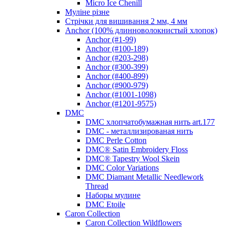
Micro Ice Chenill
Муліне різне
Стрічки для вишивання 2 мм, 4 мм
Anchor (100% длинноволокнистый хлопок)
Anchor (#1-99)
Anchor (#100-189)
Anchor (#203-298)
Anchor (#300-399)
Anchor (#400-899)
Anchor (#900-979)
Anchor (#1001-1098)
Anchor (#1201-9575)
DMC
DMC хлопчатобумажная нить art.177
DMC - металлизированая нить
DMC Perle Cotton
DMC® Satin Embroidery Floss
DMC® Tapestry Wool Skein
DMC Color Variations
DMC Diamant Metallic Needlework
Thread
Наборы мулине
DMC Etoile
Caron Collection
Caron Collection Wildflowers