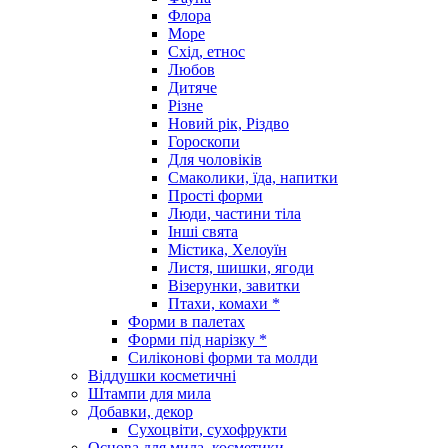
Флора
Море
Схід, етнос
Любов
Дитяче
Різне
Новий рік, Різдво
Гороскопи
Для чоловіків
Смаколики, їда, напитки
Прості форми
Люди, частини тіла
Інші свята
Містика, Хелоуїн
Листя, шишки, ягоди
Візерунки, завитки
Птахи, комахи *
Форми в палетах
Форми під нарізку *
Силіконові форми та молди
Віддушки косметичні
Штампи для мила
Добавки, декор
Сухоцвіти, сухофрукти
Основа для мила, косметики