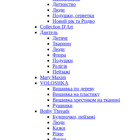
Дитинство
Люди
Подушки, серветки
Новий рік та Різдво
Collection D'Art
Дантель
Дитяче
Тварини
Люди
Флора
Подушки
Релігія
Пейзажі
Mary Maxim
VOLOSHKA
Вишивка по дереву
Вишивка на пластику
Вишивка хрестиком на тканині
Рушники
Bothy Threads
Будиночки, пейзажі
Люди
Казки
Різне
Фауна