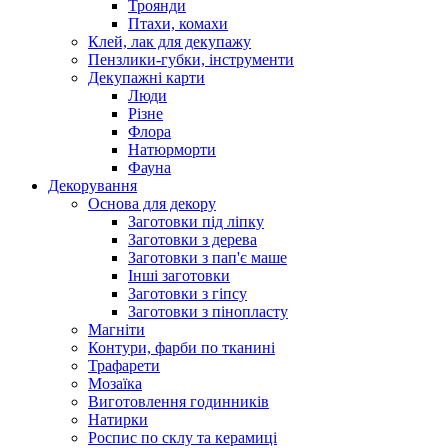
Троянди
Птахи, комахи
Клей, лак для декупажу
Пензлики-губки, інструменти
Декупажні карти
Люди
Різне
Флора
Натюрморти
Фауна
Декорування
Основа для декору
Заготовки під ліпку
Заготовки з дерева
Заготовки з пап'є маше
Інші заготовки
Заготовки з гіпсу
Заготовки з пінопласту
Магніти
Контури, фарби по тканині
Трафарети
Мозаїка
Виготовлення годинників
Натирки
Роспис по склу та керамиці