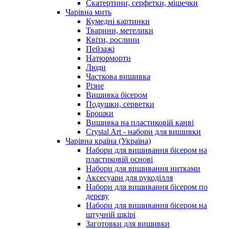
Скатертини, серфетки, мішечки
Чарiвна мить
Кумедні картинки
Тварини, метелики
Квіти, рослини
Пейзажі
Натюрморти
Люди
Часткова вишивка
Різне
Вишивка бісером
Подушки, серветки
Брошки
Вишивка на пластиковій канві
Crystal Art - набори для вишивки
Чарівна країна (Україна)
Набори для вишивання бісером на
пластиковій основі
Набори для вишивання нитками
Аксесуари для рукоділля
Набори для вишивання бісером по
дереву
Набори для вишивання бісером на
штучній шкірі
Заготовки для вишивки