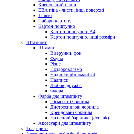
Крепований папір
ЕВА піна - листи, інші поверхні
Тішью
Набори картону
Картон поштучно
Картон поштучно, А4
Картон поштучно, інші розміри
Штампінг
Штампи
Візерунки, фон
Фауна
Різне
Поздоровляємо
Надписи різноманітні
Надписи
Любов, дружба
Флора
Фарба для штампінгу
Пігментні чорнила
Дистресингові чорнила
Крейдовані чорнила
На основі барвника (dye ink)
Аксесуари для штампінгу
Трафарети
Заготовки для альбомів, блокнотів