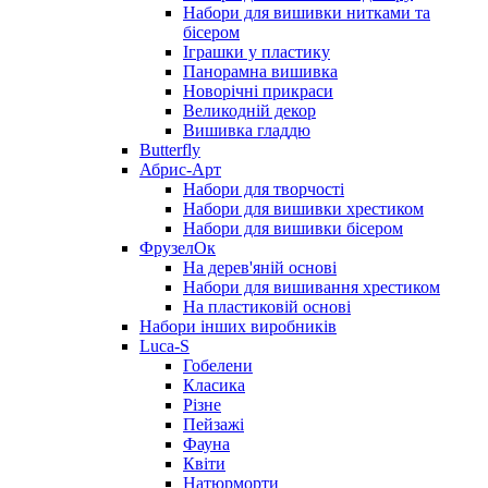
Набори для вишивки нитками та
бісером
Іграшки у пластику
Панорамна вишивка
Новорічні прикраси
Великодній декор
Вишивка гладдю
Butterfly
Абрис-Арт
Набори для творчості
Набори для вишивки хрестиком
Набори для вишивки бісером
ФрузелОк
На дерев'яній основі
Набори для вишивання хрестиком
На пластиковій основі
Набори інших виробників
Luca-S
Гобелени
Класика
Різне
Пейзажі
Фауна
Квіти
Натюрморти