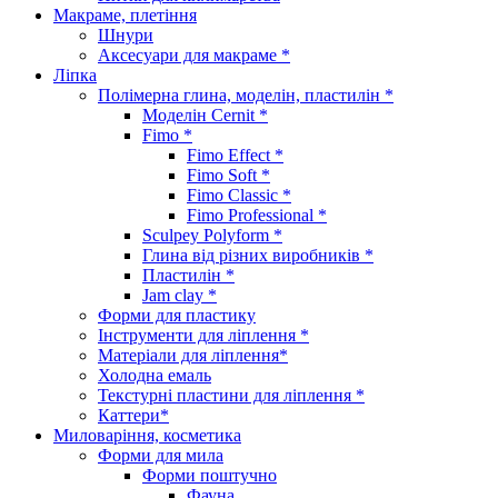
Макраме, плетіння
Шнури
Аксесуари для макраме *
Ліпка
Полімерна глина, моделін, пластилін *
Моделін Cernit *
Fimo *
Fimo Effect *
Fimo Soft *
Fimo Classic *
Fimo Professional *
Sculpey Polyform *
Глина від різних виробників *
Пластилін *
Jam clay *
Форми для пластику
Інструменти для ліплення *
Матеріали для ліплення*
Холодна емаль
Текстурні пластини для ліплення *
Каттери*
Миловаріння, косметика
Форми для мила
Форми поштучно
Фауна