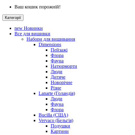
Ваш кошик порожній!
Категорії
new
Новинки
Все для вишивки
Набори для вишивання
Dimensions
Пейзажі
Флора
Фауна
Натюрморти
Люди
Дитяче
Новорічне
Різне
Lanarte (Голандія)
Люди
Фауна
Флора
Bucilla (США)
Vervaco (Бельгія)
Подушки
Картини