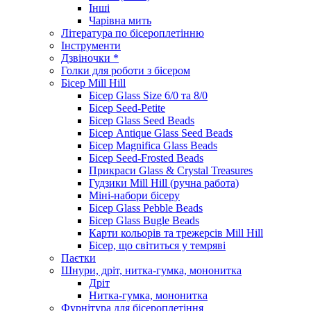
Інші
Чарівна мить
Література по бісероплетінню
Інструменти
Дзвіночки *
Голки для роботи з бісером
Бісер Mill Hill
Бісер Glass Size 6/0 та 8/0
Бісер Seed-Petite
Бісер Glass Seed Beads
Бісер Antique Glass Seed Beads
Бісер Magnifica Glass Beads
Бісер Seed-Frosted Beads
Прикраси Glass & Crystal Treasures
Гудзики Mill Hill (ручна работа)
Міні-набори бісеру
Бісер Glass Pebble Beads
Бісер Glass Bugle Beads
Карти кольорів та трежерсів Mill Hill
Бісер, що світиться у темряві
Паєтки
Шнури, дріт, нитка-гумка, мононитка
Дріт
Нитка-гумка, мононитка
Фурнітура для бісероплетіння