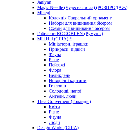
Janlynn
Magic Needle (Чудесная игла) (РОЗПРОДАЖ)
Міледі
Колекція Сакральний орнамент
Набори для вишивання бісером
Схеми для вишивання бісером
Гобелени ROGOBLEN (Румунія)
Mill Hill (США) *
Мініатюри, іграшки
Прикраси, підвіси
Фауна
Різне
Пейзажі
Флора
Великдень
Новорічні картини
Гелловін
Солодощі, напої
Ангели, люди
Thea Gouverneur (Голандія)
Квіти
Різне
Фауна
Люди
Design Works (США)