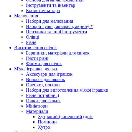
Інструменти та інвентар
Косметична тара
Малювання
Набори для малювання
Набори гуаші, акварелі, акрилу *
Пензлики та інші інструменти
Олівці
Різне
Виготовлення свічок
Барвники, матеріали для свічок
Гноти різні
Форми для свічок
М'яка іграшка, ляльки
Аксесуари для іграшок
Волосся для ляльок
Оченята, носики
Набори для виготовлення м'якої іграшки
Різне потрібне :)
Голки для ляльок
Мініатюри
Материали
Хутряний (синельний) дріт
Помпони
Хутро