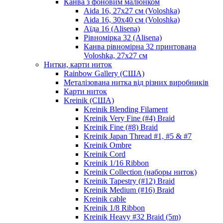
Канва з фоновим малюнком
Aida 16, 27х27 см (Voloshka)
Aida 16, 30х40 см (Voloshka)
Аїда 16 (Alisena)
Рівномірка 32 (Alisena)
Канва рівномірна 32 принтована
Voloshka, 27х27 см
Нитки, карти ниток
Rainbow Gallery (США)
Металізована нитка від різних виробників
Карти ниток
Kreinik (США)
Kreinik Blending Filament
Kreinik Very Fine (#4) Braid
Kreinik Fine (#8) Braid
Kreinik Japan Thread #1, #5 & #7
Kreinik Ombre
Kreinik Cord
Kreinik 1/16 Ribbon
Kreinik Collection (наборы ниток)
Kreinik Tapestry (#12) Braid
Kreinik Medium (#16) Braid
Kreinik cable
Kreinik 1/8 Ribbon
Kreinik Heavy #32 Braid (5m)