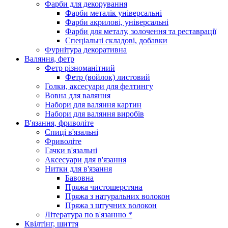
Фарби для декорування
Фарби металік універсальні
Фарби акрилові, універсальні
Фарби для металу, золочення та реставрації
Спеціальні складові, добавки
Фурнітура декоративна
Валяння, фетр
Фетр різноманітний
Фетр (войлок) листовий
Голки, аксесуари для фелтингу
Вовна для валяння
Набори для валяння картин
Набори для валяння виробів
В'язання, фриволіте
Спиці в'язальні
Фриволіте
Гачки в'язальні
Аксесуари для в'язання
Нитки для в'язання
Бавовна
Пряжа чистошерстяна
Пряжа з натуральних волокон
Пряжа з штучних волокон
Література по в'язанню *
Квілтінг, шиття