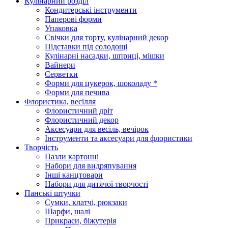
Кулінарний розділ
Кондитерські інструменти
Паперові форми
Упаковка
Свічки для торту, кулінарний декор
Підставки під солодощі
Кулінарні насадки, шприці, мішки
Вайнери
Серветки
Форми для цукерок, шоколаду *
Форми для печива
Флористика, весілля
Флористичний дріт
Флористичний декор
Аксесуари для весіль, вечірок
Інструменти та аксесуари для флористики
Творчість
Пазли картонні
Набори для видряпування
Інші канцтовари
Набори для дитячої творчості
Панські штучки
Сумки, клатчі, рюкзаки
Шарфи, шалі
Прикраси, біжутерія