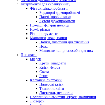
Інструменти для скрапбукингу
Фігурні діркопробивачі
Бордюрні діркопробивачі
Панчі (пробійники)
Кутові діркопробивачі
Ножиці, фігурні ножиці
Ножі, різаки
Різні інструменти
Машинки, ножі, папки
Папки, пластини для тиснення
Ножі
Машинки та приспособи для них
Прикраси
Брадси
Круги, квадрати
Квіти, флора
Свята
Різне
Квіточки, листочки
Паперові квіти
Тканинні квіти
Листочки, пелюстки
Половинки намистин, стрази, камінчики
Люверси