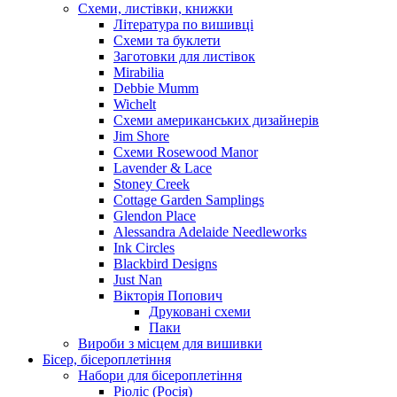
Схеми, листівки, книжки
Література по вишивці
Схеми та буклети
Заготовки для листівок
Mirabilia
Debbie Mumm
Wichelt
Схеми американських дизайнерів
Jim Shore
Cхеми Rosewood Manor
Lavender & Lace
Stoney Creek
Cottage Garden Samplings
Glendon Place
Alessandra Adelaide Needleworks
Ink Circles
Blackbird Designs
Just Nan
Вікторія Попович
Друковані схеми
Паки
Вироби з місцем для вишивки
Бісер, бісероплетіння
Набори для бісероплетіння
Ріоліс (Росія)