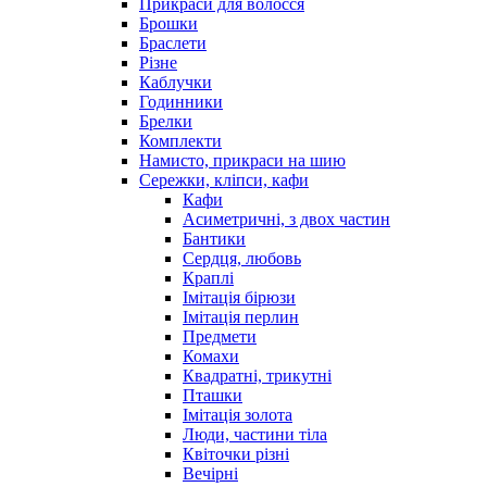
Прикраси для волосся
Брошки
Браслети
Різне
Каблучки
Годинники
Брелки
Комплекти
Намисто, прикраси на шию
Сережки, кліпси, кафи
Кафи
Асиметричні, з двох частин
Бантики
Сердця, любовь
Краплі
Імітація бірюзи
Імітація перлин
Предмети
Комахи
Квадратні, трикутні
Пташки
Імітація золота
Люди, частини тіла
Квіточки різні
Вечірні