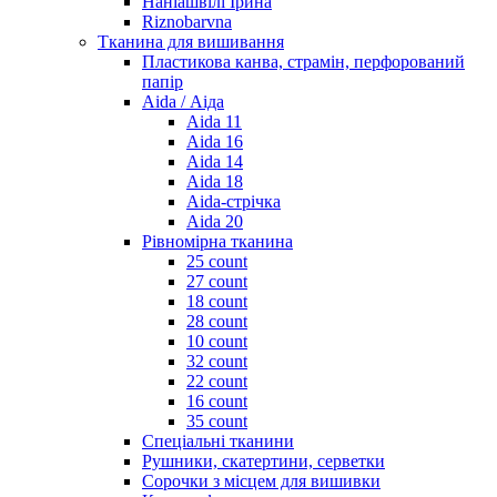
Наніашвілі Ірина
Riznobarvna
Тканина для вишивання
Пластикова канва, страмін, перфорований
папір
Aida / Аіда
Aida 11
Aida 16
Aida 14
Aida 18
Aida-стрічка
Aida 20
Рівномірна тканина
25 count
27 count
18 count
28 count
10 count
32 count
22 count
16 count
35 count
Спеціальні тканини
Рушники, скатертини, серветки
Сорочки з місцем для вишивки