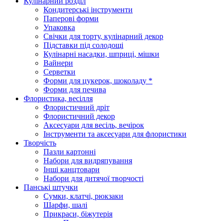
Кулінарний розділ
Кондитерські інструменти
Паперові форми
Упаковка
Свічки для торту, кулінарний декор
Підставки під солодощі
Кулінарні насадки, шприці, мішки
Вайнери
Серветки
Форми для цукерок, шоколаду *
Форми для печива
Флористика, весілля
Флористичний дріт
Флористичний декор
Аксесуари для весіль, вечірок
Інструменти та аксесуари для флористики
Творчість
Пазли картонні
Набори для видряпування
Інші канцтовари
Набори для дитячої творчості
Панські штучки
Сумки, клатчі, рюкзаки
Шарфи, шалі
Прикраси, біжутерія