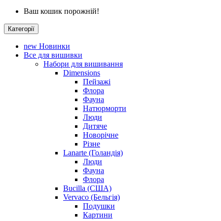
Ваш кошик порожній!
Категорії
new
Новинки
Все для вишивки
Набори для вишивання
Dimensions
Пейзажі
Флора
Фауна
Натюрморти
Люди
Дитяче
Новорічне
Різне
Lanarte (Голандія)
Люди
Фауна
Флора
Bucilla (США)
Vervaco (Бельгія)
Подушки
Картини