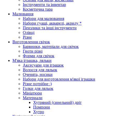
Інструменти та інвентар
Косметична тара
Малювання
Набори для малювання
Набори гуаші, акварелі, акрилу *
Пензлики та інші інструменти
Олівці
Різне
Виготовлення свічок
Барвники, матеріали для свічок
Гноти різні
Форми для свічок
М'яка іграшка, ляльки
Аксесуари для іграшок
Волосся для ляльок
Оченята, носики
Набори для виготовлення м'якої іграшки
Різне потрібне :)
Голки для ляльок
Мініатюри
Материали
Хутряний (синельний) дріт
Помпони
Хутро