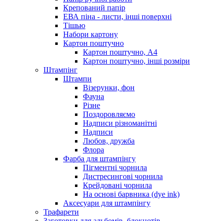
Крепований папір
ЕВА піна - листи, інші поверхні
Тішью
Набори картону
Картон поштучно
Картон поштучно, А4
Картон поштучно, інші розміри
Штампінг
Штампи
Візерунки, фон
Фауна
Різне
Поздоровляємо
Надписи різноманітні
Надписи
Любов, дружба
Флора
Фарба для штампінгу
Пігментні чорнила
Дистресингові чорнила
Крейдовані чорнила
На основі барвника (dye ink)
Аксесуари для штампінгу
Трафарети
Заготовки для альбомів, блокнотів