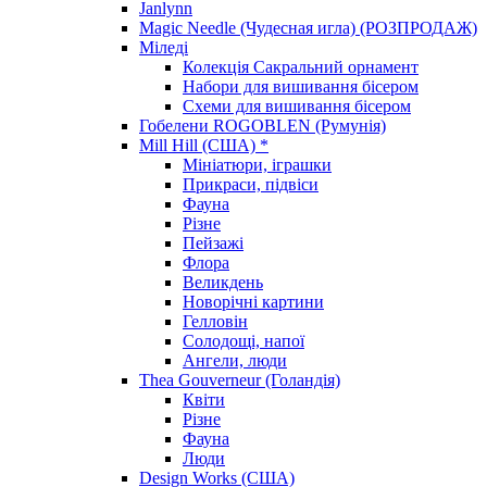
Janlynn
Magic Needle (Чудесная игла) (РОЗПРОДАЖ)
Міледі
Колекція Сакральний орнамент
Набори для вишивання бісером
Схеми для вишивання бісером
Гобелени ROGOBLEN (Румунія)
Mill Hill (США) *
Мініатюри, іграшки
Прикраси, підвіси
Фауна
Різне
Пейзажі
Флора
Великдень
Новорічні картини
Гелловін
Солодощі, напої
Ангели, люди
Thea Gouverneur (Голандія)
Квіти
Різне
Фауна
Люди
Design Works (США)