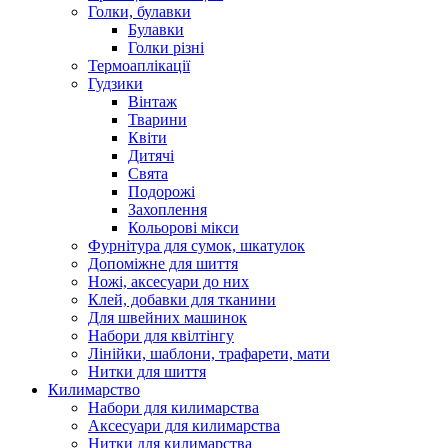
Голки, булавки
Булавки
Голки різні
Термоаплікації
Гудзики
Вінтаж
Тварини
Квіти
Дитячі
Свята
Подорожі
Захоплення
Кольорові мікси
Фурнітура для сумок, шкатулок
Допоміжне для шиття
Ножі, аксесуари до них
Клей, добавки для тканини
Для швейних машинок
Набори для квілтінгу
Лінійки, шаблони, трафарети, мати
Нитки для шиття
Килимарство
Набори для килимарства
Аксесуари для килимарства
Нитки для килимарства