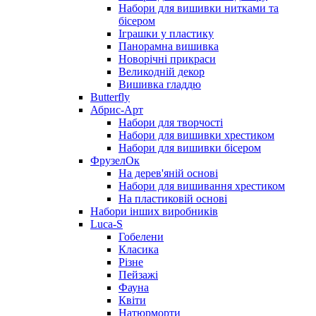
Набори для вишивки нитками та
бісером
Іграшки у пластику
Панорамна вишивка
Новорічні прикраси
Великодній декор
Вишивка гладдю
Butterfly
Абрис-Арт
Набори для творчості
Набори для вишивки хрестиком
Набори для вишивки бісером
ФрузелОк
На дерев'яній основі
Набори для вишивання хрестиком
На пластиковій основі
Набори інших виробників
Luca-S
Гобелени
Класика
Різне
Пейзажі
Фауна
Квіти
Натюрморти