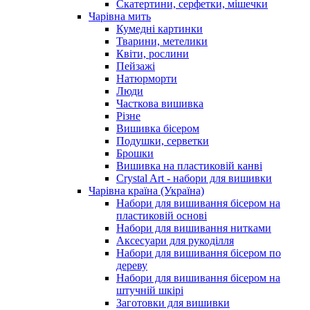
Скатертини, серфетки, мішечки
Чарiвна мить
Кумедні картинки
Тварини, метелики
Квіти, рослини
Пейзажі
Натюрморти
Люди
Часткова вишивка
Різне
Вишивка бісером
Подушки, серветки
Брошки
Вишивка на пластиковій канві
Crystal Art - набори для вишивки
Чарівна країна (Україна)
Набори для вишивання бісером на
пластиковій основі
Набори для вишивання нитками
Аксесуари для рукоділля
Набори для вишивання бісером по
дереву
Набори для вишивання бісером на
штучній шкірі
Заготовки для вишивки