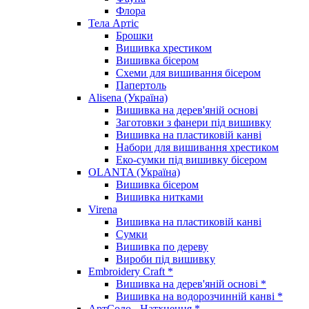
Флора
Тела Артіс
Брошки
Вишивка хрестиком
Вишивка бісером
Схеми для вишивання бісером
Папертоль
Alisena (Україна)
Вишивка на дерев'яній основі
Заготовки з фанери під вишивку
Вишивка на пластиковій канві
Набори для вишивання хрестиком
Еко-сумки під вишивку бісером
OLANTA (Україна)
Вишивка бісером
Вишивка нитками
Virena
Вишивка на пластиковій канві
Сумки
Вишивка по дереву
Вироби під вишивку
Embroidery Craft *
Вишивка на дерев'яній основі *
Вишивка на водорозчинній канві *
АртСоло - Натхнення *