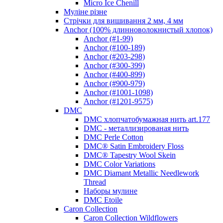
Micro Ice Chenill
Муліне різне
Стрічки для вишивання 2 мм, 4 мм
Anchor (100% длинноволокнистый хлопок)
Anchor (#1-99)
Anchor (#100-189)
Anchor (#203-298)
Anchor (#300-399)
Anchor (#400-899)
Anchor (#900-979)
Anchor (#1001-1098)
Anchor (#1201-9575)
DMC
DMC хлопчатобумажная нить art.177
DMC - металлизированая нить
DMC Perle Cotton
DMC® Satin Embroidery Floss
DMC® Tapestry Wool Skein
DMC Color Variations
DMC Diamant Metallic Needlework
Thread
Наборы мулине
DMC Etoile
Caron Collection
Caron Collection Wildflowers