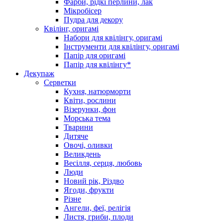
Фарби, рідкі перлини, лак
Мікробісер
Пудра для декору
Квілінг, оригамі
Набори для квілінгу, оригамі
Інструменти для квілінгу, оригамі
Папір для оригамі
Папір для квілінгу*
Декупаж
Серветки
Кухня, натюрморти
Квіти, рослини
Візерунки, фон
Морська тема
Тварини
Дитяче
Овочі, оливки
Великдень
Весілля, серця, любовь
Люди
Новий рік, Різдво
Ягоди, фрукти
Різне
Ангели, феї, релігія
Листя, гриби, плоди