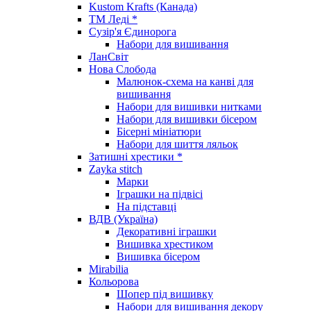
Kustom Krafts (Канада)
ТМ Леді *
Сузір'я Єдинорога
Набори для вишивання
ЛанСвіт
Нова Слобода
Малюнок-схема на канві для
вишивання
Набори для вишивки нитками
Набори для вишивки бісером
Бісерні мініатюри
Набори для шиття ляльок
Затишні хрестики *
Zayka stitch
Марки
Іграшки на підвісі
На підставці
ВДВ (Україна)
Декоративні іграшки
Вишивка хрестиком
Вишивка бісером
Mirabilia
Кольорова
Шопер під вишивку
Набори для вишивання декору