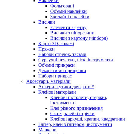
Наклейки
Фольговані
Об'ємні наклейки
Звичайні наклейки
Висічки
Елементи з фетру
Висічки з пінорезини
Висічки з картону (чіпборд)
Карти 3D, колажі
Пряжки
Набори стрічок, тасьми
Сургучні печатки, віск, інструменти
Об'ємні прикраси
Декоративні прищепки
Набори прикрас
Аксесуари, матеріали
Анкери, кутики для фото *
Клейові матеріали
Клейові пістолети, стержні,
інструменти
Клеї різного призначення
Скотч, клейкі стрічки
Клейові аркуші, крапки, квадратики
Глітер, клей з глітером, інструменти
Маркери