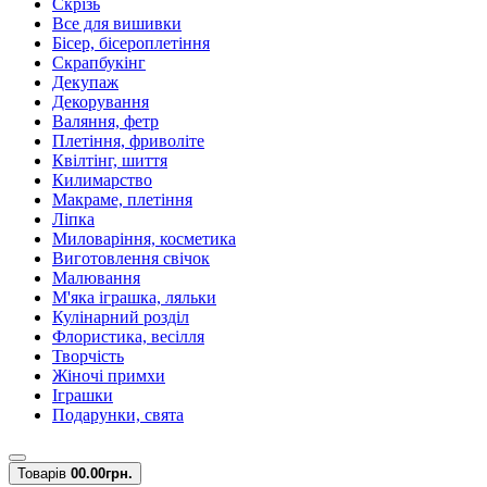
Скрізь
Все для вишивки
Бісер, бісероплетіння
Скрапбукінг
Декупаж
Декорування
Валяння, фетр
Плетіння, фриволіте
Квілтінг, шиття
Килимарство
Макраме, плетіння
Ліпка
Миловаріння, косметика
Виготовлення свічок
Малювання
М'яка іграшка, ляльки
Кулінарний розділ
Флористика, весілля
Творчість
Жіночі примхи
Іграшки
Подарунки, свята
Товарів
0
0.00грн.