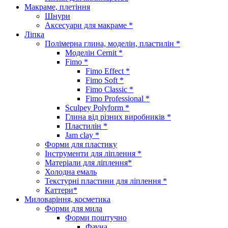
Макраме, плетіння
Шнури
Аксесуари для макраме *
Ліпка
Полімерна глина, моделін, пластилін *
Моделін Cernit *
Fimo *
Fimo Effect *
Fimo Soft *
Fimo Classic *
Fimo Professional *
Sculpey Polyform *
Глина від різних виробників *
Пластилін *
Jam clay *
Форми для пластику
Інструменти для ліплення *
Матеріали для ліплення*
Холодна емаль
Текстурні пластини для ліплення *
Каттери*
Миловаріння, косметика
Форми для мила
Форми поштучно
Фауна