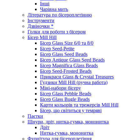
Інші
Чарівна мить
Література по бісероплетінню
Інструменти
Дзвіночки *
Голки для роботи з бісером
Бісер Mill Hill
Бісер Glass Size 6/0 та 8/0
Бісер Seed-Petite
Бісер Glass Seed Beads
Бісер Antique Glass Seed Beads
Бісер Magnifica Glass Beads
Бісер Seed-Frosted Beads
Прикраси Glass & Crystal Treasures
Гудзики Mill Hill (ручна работа)
Міні-набори бісеру
Бісер Glass Pebble Beads
Бісер Glass Bugle Beads
Карти кольорів та трежерсів Mill Hill
Бісер, що світиться у темряві
Паєтки
Шнури, дріт, нитка-гумка, мононитка
Дріт
Нитка-гумка, мононитка
Фурнітура для бісероплетіння