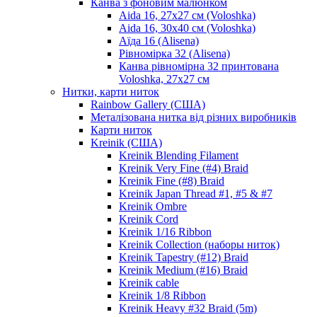
Канва з фоновим малюнком
Aida 16, 27х27 см (Voloshka)
Aida 16, 30х40 см (Voloshka)
Аїда 16 (Alisena)
Рівномірка 32 (Alisena)
Канва рівномірна 32 принтована
Voloshka, 27х27 см
Нитки, карти ниток
Rainbow Gallery (США)
Металізована нитка від різних виробників
Карти ниток
Kreinik (США)
Kreinik Blending Filament
Kreinik Very Fine (#4) Braid
Kreinik Fine (#8) Braid
Kreinik Japan Thread #1, #5 & #7
Kreinik Ombre
Kreinik Cord
Kreinik 1/16 Ribbon
Kreinik Collection (наборы ниток)
Kreinik Tapestry (#12) Braid
Kreinik Medium (#16) Braid
Kreinik cable
Kreinik 1/8 Ribbon
Kreinik Heavy #32 Braid (5m)