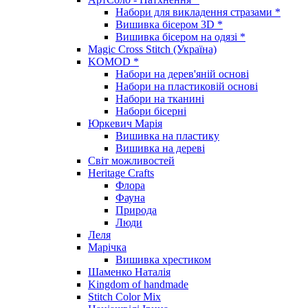
Набори для викладення стразами *
Вишивка бісером 3D *
Вишивка бісером на одязі *
Magic Cross Stitch (Україна)
KOMOD *
Набори на дерев'яній основі
Набори на пластиковій основі
Набори на тканині
Набори бісерні
Юркевич Марія
Вишивка на пластику
Вишивка на дереві
Світ можливостей
Heritage Crafts
Флора
Фауна
Природа
Люди
Леля
Марічка
Вишивка хрестиком
Шаменко Наталія
Kingdom of handmade
Stitch Color Mix