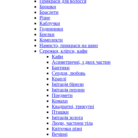
Прикраси для волосся
Брошки
Браслети
Різне
Каблучки
Годинники
Брелки
Комплекти
Намисто, прикраси на шию
Сережки, кліпси, кафи
Кафи
Асиметричні, з двох частин
Бантики
Сердця, любовь
Краплі
Імітація бірюзи
Імітація перлин
Предмети
Комахи
Квадратні, трикутні
Пташки
Імітація золота
Люди, частини тіла
Квіточки різні
Вечірні