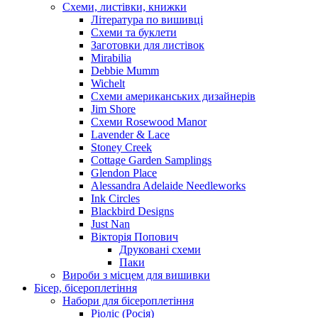
Схеми, листівки, книжки
Література по вишивці
Схеми та буклети
Заготовки для листівок
Mirabilia
Debbie Mumm
Wichelt
Схеми американських дизайнерів
Jim Shore
Cхеми Rosewood Manor
Lavender & Lace
Stoney Creek
Cottage Garden Samplings
Glendon Place
Alessandra Adelaide Needleworks
Ink Circles
Blackbird Designs
Just Nan
Вікторія Попович
Друковані схеми
Паки
Вироби з місцем для вишивки
Бісер, бісероплетіння
Набори для бісероплетіння
Ріоліс (Росія)