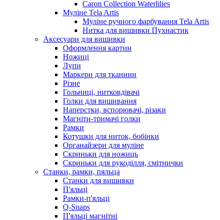
Caron Collection Waterlilies
Муліне Tela Artis
Муліне ручного фарбування Tela Artis
Нитка для вишивки Пухнастик
Аксесуари для вишивки
Оформлення картин
Ножиці
Лупи
Маркери для тканини
Різне
Гольниці, нитковдівачі
Голки для вишивання
Наперстки, вспорювачі, різаки
Магніти-тримачі голки
Рамки
Котушки для ниток, бобінки
Органайзери для муліне
Скриньки для ножиць
Скриньки для рукоділля, смітнички
Станки, рамки, пяльца
Станки для вишивки
П'яльці
Рамки-п'яльці
Q-Snaps
П'яльці магнітні