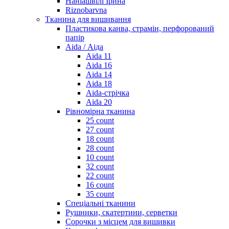
Наніашвілі Ірина
Riznobarvna
Тканина для вишивання
Пластикова канва, страмін, перфорований
папір
Aida / Аіда
Aida 11
Aida 16
Aida 14
Aida 18
Aida-стрічка
Aida 20
Рівномірна тканина
25 count
27 count
18 count
28 count
10 count
32 count
22 count
16 count
35 count
Спеціальні тканини
Рушники, скатертини, серветки
Сорочки з місцем для вишивки