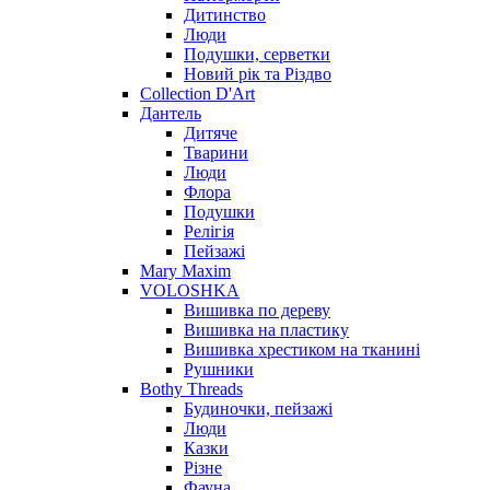
Дитинство
Люди
Подушки, серветки
Новий рік та Різдво
Collection D'Art
Дантель
Дитяче
Тварини
Люди
Флора
Подушки
Релігія
Пейзажі
Mary Maxim
VOLOSHKA
Вишивка по дереву
Вишивка на пластику
Вишивка хрестиком на тканині
Рушники
Bothy Threads
Будиночки, пейзажі
Люди
Казки
Різне
Фауна