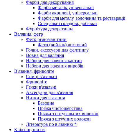
Фарби для декорування
Фарби металік універсальні
Фарби акрилові, універсальні
Фарби для металу, золочення та реставрації
Спеціальні складові, добавки
Фурнітура декоративна
Валяння, фетр
Фетр різноманітний
Фетр (войлок) листовий
Голки, аксесуари для фелтингу
Вовна для валяння
Набори для валяння картин
Набори для валяння виробів
В'язання, фриволіте
Спиці в'язальні
Фриволіте
Гачки в'язальні
Аксесуари для в'язання
Нитки для в'язання
Бавовна
Пряжа чистошерстяна
Пряжа з натуральних волокон
Пряжа з штучних волокон
Література по в'язанню *
Квілтінг, шиття