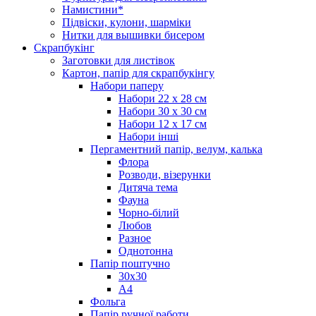
Намистини*
Підвіски, кулони, шарміки
Нитки для вышивки бисером
Скрапбукінг
Заготовки для листівок
Картон, папір для скрапбукінгу
Набори паперу
Набори 22 х 28 см
Набори 30 х 30 см
Набори 12 х 17 см
Набори інші
Пергаментний папір, велум, калька
Флора
Розводи, візерунки
Дитяча тема
Фауна
Чорно-білий
Любов
Разное
Однотонна
Папір поштучно
30х30
А4
Фольга
Папір ручної работи