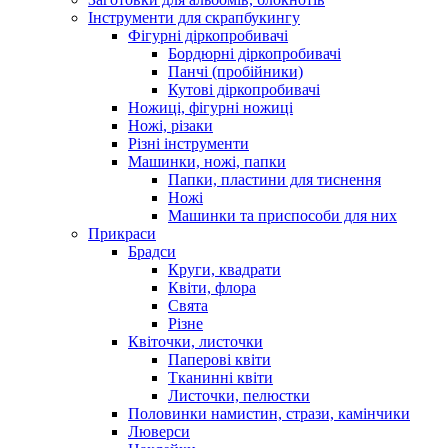
Інструменти для скрапбукингу
Фігурні діркопробивачі
Бордюрні діркопробивачі
Панчі (пробійники)
Кутові діркопробивачі
Ножиці, фігурні ножиці
Ножі, різаки
Різні інструменти
Машинки, ножі, папки
Папки, пластини для тиснення
Ножі
Машинки та приспособи для них
Прикраси
Брадси
Круги, квадрати
Квіти, флора
Свята
Різне
Квіточки, листочки
Паперові квіти
Тканинні квіти
Листочки, пелюстки
Половинки намистин, стрази, камінчики
Люверси