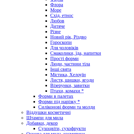
Флора
Море
Схід, етнос
Любов
Дитяче
Різне
Новий рік, Різдво
Гороскопи
Для чоловіків
Смаколики, їда, напитки
Прості форми
Люди, частини тіла
Інші свята
Містика, Хелоуїн
Листя, шишки, ягоди
Візерунки, завитки
Птахи, комахи *
Форми в палетах
Форми під нарізку *
Силіконові форми та молди
Віддушки косметичні
Штампи для мила
Добавки, декор
Сухоцвіти, сухофрукти
Основа для мила, косметики