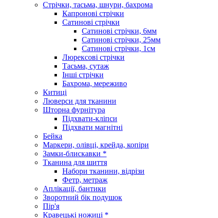
Стрічки, тасьма, шнури, бахрома
Капронові стрічки
Сатинові стрічки
Сатинові стрічки, 6мм
Сатинові стрічки, 25мм
Сатинові стрічки, 1см
Люрексові стрічки
Тасьма, сутаж
Інші стрічки
Бахрома, мереживо
Китиці
Люверси для тканини
Шторна фурнітура
Підхвати-кліпси
Підхвати магнітні
Бейка
Маркери, олівці, крейда, копіри
Замки-блискавки *
Тканина для шиття
Набори тканини, відрізи
Фетр, метраж
Аплікації, бантики
Зворотний бік подушок
Пір'я
Кравецькі ножиці *