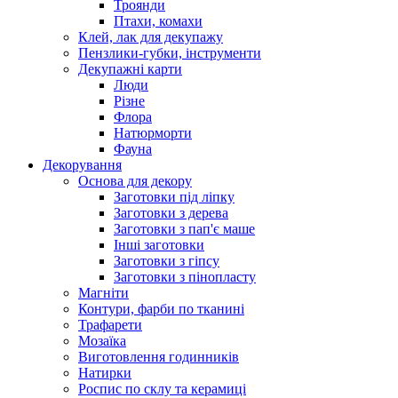
Троянди
Птахи, комахи
Клей, лак для декупажу
Пензлики-губки, інструменти
Декупажні карти
Люди
Різне
Флора
Натюрморти
Фауна
Декорування
Основа для декору
Заготовки під ліпку
Заготовки з дерева
Заготовки з пап'є маше
Інші заготовки
Заготовки з гіпсу
Заготовки з пінопласту
Магніти
Контури, фарби по тканині
Трафарети
Мозаїка
Виготовлення годинників
Натирки
Роспис по склу та керамиці