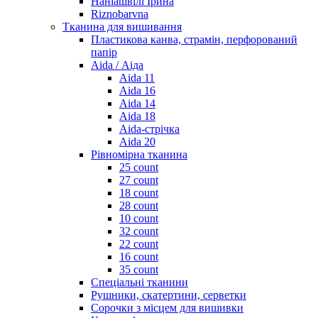
Наніашвілі Ірина
Riznobarvna
Тканина для вишивання
Пластикова канва, страмін, перфорований
папір
Aida / Аіда
Aida 11
Aida 16
Aida 14
Aida 18
Aida-стрічка
Aida 20
Рівномірна тканина
25 count
27 count
18 count
28 count
10 count
32 count
22 count
16 count
35 count
Спеціальні тканини
Рушники, скатертини, серветки
Сорочки з місцем для вишивки