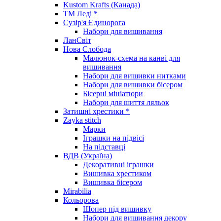
Kustom Krafts (Канада)
ТМ Леді *
Сузір'я Єдинорога
Набори для вишивання
ЛанСвіт
Нова Слобода
Малюнок-схема на канві для
вишивання
Набори для вишивки нитками
Набори для вишивки бісером
Бісерні мініатюри
Набори для шиття ляльок
Затишні хрестики *
Zayka stitch
Марки
Іграшки на підвісі
На підставці
ВДВ (Україна)
Декоративні іграшки
Вишивка хрестиком
Вишивка бісером
Mirabilia
Кольорова
Шопер під вишивку
Набори для вишивання декору