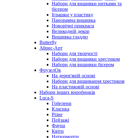
Набори для вишивки нитками та
бісером
Іграшки у пластику
Панорамна вишивка
Новорічні прикраси
Великодній декор
Вишивка гладдю
Butterfly
Абрис-Арт
Набори для творчості
Набори для вишивки хрестиком
Набори для вишивки бісером
ФрузелОк
На дерев'яній основі
Набори для вишивання хрестиком
На пластиковій основі
Набори інших виробників
Luca-S
Гобелени
Класика
Різне
Пейзажі
Фауна
Квіти
Натюрморти