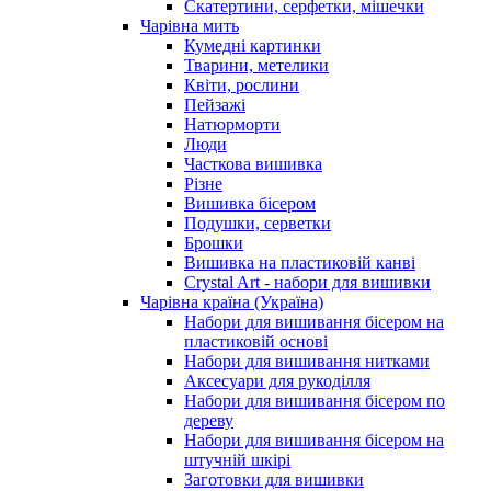
Скатертини, серфетки, мішечки
Чарiвна мить
Кумедні картинки
Тварини, метелики
Квіти, рослини
Пейзажі
Натюрморти
Люди
Часткова вишивка
Різне
Вишивка бісером
Подушки, серветки
Брошки
Вишивка на пластиковій канві
Crystal Art - набори для вишивки
Чарівна країна (Україна)
Набори для вишивання бісером на
пластиковій основі
Набори для вишивання нитками
Аксесуари для рукоділля
Набори для вишивання бісером по
дереву
Набори для вишивання бісером на
штучній шкірі
Заготовки для вишивки