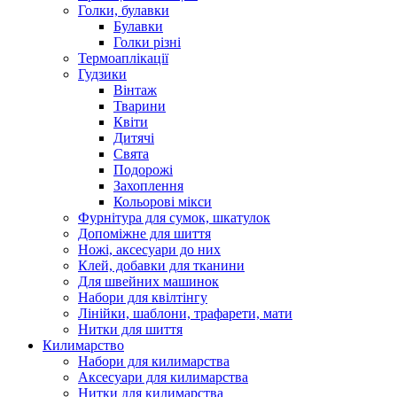
Голки, булавки
Булавки
Голки різні
Термоаплікації
Гудзики
Вінтаж
Тварини
Квіти
Дитячі
Свята
Подорожі
Захоплення
Кольорові мікси
Фурнітура для сумок, шкатулок
Допоміжне для шиття
Ножі, аксесуари до них
Клей, добавки для тканини
Для швейних машинок
Набори для квілтінгу
Лінійки, шаблони, трафарети, мати
Нитки для шиття
Килимарство
Набори для килимарства
Аксесуари для килимарства
Нитки для килимарства