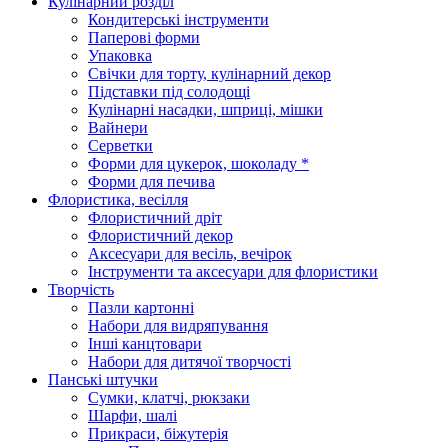
Кулінарний розділ
Кондитерські інструменти
Паперові форми
Упаковка
Свічки для торту, кулінарний декор
Підставки під солодощі
Кулінарні насадки, шприці, мішки
Вайнери
Серветки
Форми для цукерок, шоколаду *
Форми для печива
Флористика, весілля
Флористичний дріт
Флористичний декор
Аксесуари для весіль, вечірок
Інструменти та аксесуари для флористики
Творчість
Пазли картонні
Набори для видряпування
Інші канцтовари
Набори для дитячої творчості
Панські штучки
Сумки, клатчі, рюкзаки
Шарфи, шалі
Прикраси, біжутерія