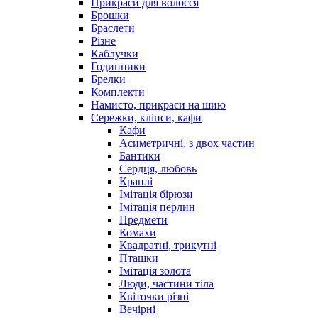
Прикраси для волосся
Брошки
Браслети
Різне
Каблучки
Годинники
Брелки
Комплекти
Намисто, прикраси на шию
Сережки, кліпси, кафи
Кафи
Асиметричні, з двох частин
Бантики
Сердця, любовь
Краплі
Імітація бірюзи
Імітація перлин
Предмети
Комахи
Квадратні, трикутні
Пташки
Імітація золота
Люди, частини тіла
Квіточки різні
Вечірні