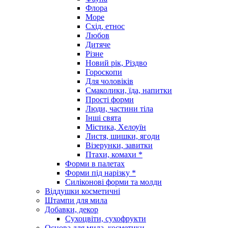
Флора
Море
Схід, етнос
Любов
Дитяче
Різне
Новий рік, Різдво
Гороскопи
Для чоловіків
Смаколики, їда, напитки
Прості форми
Люди, частини тіла
Інші свята
Містика, Хелоуїн
Листя, шишки, ягоди
Візерунки, завитки
Птахи, комахи *
Форми в палетах
Форми під нарізку *
Силіконові форми та молди
Віддушки косметичні
Штампи для мила
Добавки, декор
Сухоцвіти, сухофрукти
Основа для мила, косметики