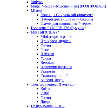
Janlynn
Magic Needle (Чудесная игла) (РОЗПРОДАЖ)
Міледі
Колекція Сакральний орнамент
Набори для вишивання бісером
Схеми для вишивання бісером
Гобелени ROGOBLEN (Румунія)
Mill Hill (США) *
Мініатюри, іграшки
Прикраси, підвіси
Фауна
Різне
Пейзажі
Флора
Великдень
Новорічні картини
Гелловін
Солодощі, напої
Ангели, люди
Thea Gouverneur (Голандія)
Квіти
Різне
Фауна
Люди
Design Works (США)