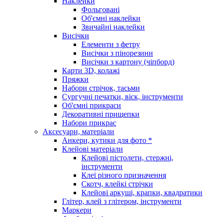
Наклейки
Фольговані
Об'ємні наклейки
Звичайні наклейки
Висічки
Елементи з фетру
Висічки з пінорезини
Висічки з картону (чіпборд)
Карти 3D, колажі
Пряжки
Набори стрічок, тасьми
Сургучні печатки, віск, інструменти
Об'ємні прикраси
Декоративні прищепки
Набори прикрас
Аксесуари, матеріали
Анкери, кутики для фото *
Клейові матеріали
Клейові пістолети, стержні,
інструменти
Клеї різного призначення
Скотч, клейкі стрічки
Клейові аркуші, крапки, квадратики
Глітер, клей з глітером, інструменти
Маркери