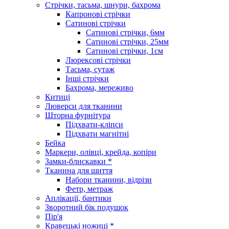
Стрічки, тасьма, шнури, бахрома
Капронові стрічки
Сатинові стрічки
Сатинові стрічки, 6мм
Сатинові стрічки, 25мм
Сатинові стрічки, 1см
Люрексові стрічки
Тасьма, сутаж
Інші стрічки
Бахрома, мереживо
Китиці
Люверси для тканини
Шторна фурнітура
Підхвати-кліпси
Підхвати магнітні
Бейка
Маркери, олівці, крейда, копіри
Замки-блискавки *
Тканина для шиття
Набори тканини, відрізи
Фетр, метраж
Аплікації, бантики
Зворотний бік подушок
Пір'я
Кравецькі ножиці *