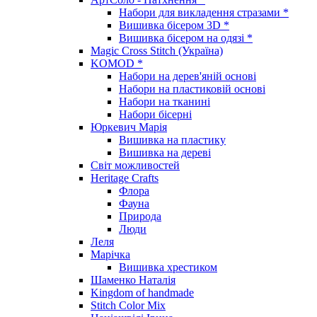
Набори для викладення стразами *
Вишивка бісером 3D *
Вишивка бісером на одязі *
Magic Cross Stitch (Україна)
KOMOD *
Набори на дерев'яній основі
Набори на пластиковій основі
Набори на тканині
Набори бісерні
Юркевич Марія
Вишивка на пластику
Вишивка на дереві
Світ можливостей
Heritage Crafts
Флора
Фауна
Природа
Люди
Леля
Марічка
Вишивка хрестиком
Шаменко Наталія
Kingdom of handmade
Stitch Color Mix