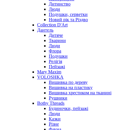
Дитинство
Люди
Подушки, серветки
Новий рік та Різдво
Collection D'Art
Дантель
Дитяче
Тварини
Люди
Флора
Подушки
Релігія
Пейзажі
Mary Maxim
VOLOSHKA
Вишивка по дереву
Вишивка на пластику
Вишивка хрестиком на тканині
Рушники
Bothy Threads
Будиночки, пейзажі
Люди
Казки
Різне
Фауна