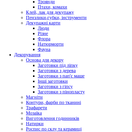
Троянди
Птахи, комахи
Клей, лак для декупажу
Пензлики-губки, інструменти
Декупажні карти
Люди
Різне
Флора
Натюрморти
Фауна
Декорування
Основа для декору
Заготовки під ліпку
Заготовки з дерева
Заготовки з пап'є маше
Інші заготовки
Заготовки з гіпсу
Заготовки з пінопласту
Магніти
Контури, фарби по тканині
Трафарети
Мозаїка
Виготовлення годинників
Натирки
Роспис по склу та керамиці