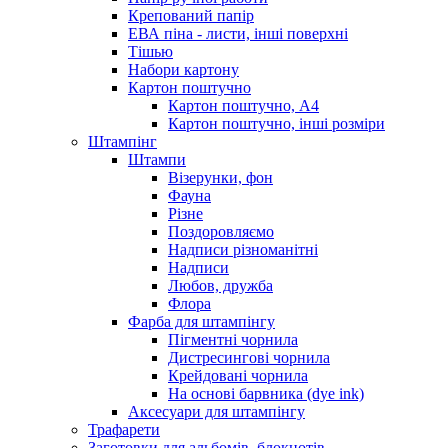
Крепований папір
ЕВА піна - листи, інші поверхні
Тішью
Набори картону
Картон поштучно
Картон поштучно, А4
Картон поштучно, інші розміри
Штампінг
Штампи
Візерунки, фон
Фауна
Різне
Поздоровляємо
Надписи різноманітні
Надписи
Любов, дружба
Флора
Фарба для штампінгу
Пігментні чорнила
Дистресингові чорнила
Крейдовані чорнила
На основі барвника (dye ink)
Аксесуари для штампінгу
Трафарети
Заготовки для альбомів, блокнотів