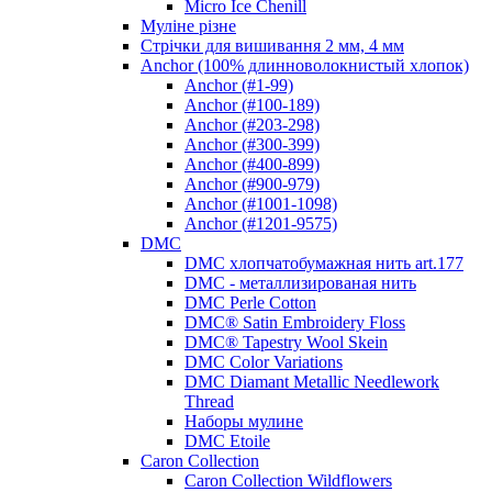
Micro Ice Chenill
Муліне різне
Стрічки для вишивання 2 мм, 4 мм
Anchor (100% длинноволокнистый хлопок)
Anchor (#1-99)
Anchor (#100-189)
Anchor (#203-298)
Anchor (#300-399)
Anchor (#400-899)
Anchor (#900-979)
Anchor (#1001-1098)
Anchor (#1201-9575)
DMC
DMC хлопчатобумажная нить art.177
DMC - металлизированая нить
DMC Perle Cotton
DMC® Satin Embroidery Floss
DMC® Tapestry Wool Skein
DMC Color Variations
DMC Diamant Metallic Needlework
Thread
Наборы мулине
DMC Etoile
Caron Collection
Caron Collection Wildflowers