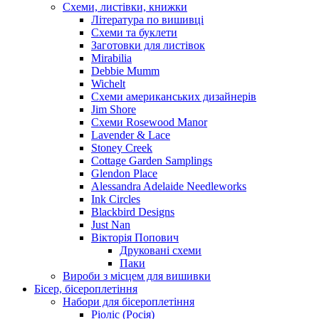
Схеми, листівки, книжки
Література по вишивці
Схеми та буклети
Заготовки для листівок
Mirabilia
Debbie Mumm
Wichelt
Схеми американських дизайнерів
Jim Shore
Cхеми Rosewood Manor
Lavender & Lace
Stoney Creek
Cottage Garden Samplings
Glendon Place
Alessandra Adelaide Needleworks
Ink Circles
Blackbird Designs
Just Nan
Вікторія Попович
Друковані схеми
Паки
Вироби з місцем для вишивки
Бісер, бісероплетіння
Набори для бісероплетіння
Ріоліс (Росія)