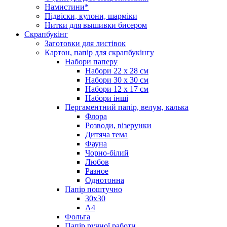
Намистини*
Підвіски, кулони, шарміки
Нитки для вышивки бисером
Скрапбукінг
Заготовки для листівок
Картон, папір для скрапбукінгу
Набори паперу
Набори 22 х 28 см
Набори 30 х 30 см
Набори 12 х 17 см
Набори інші
Пергаментний папір, велум, калька
Флора
Розводи, візерунки
Дитяча тема
Фауна
Чорно-білий
Любов
Разное
Однотонна
Папір поштучно
30х30
А4
Фольга
Папір ручної работи