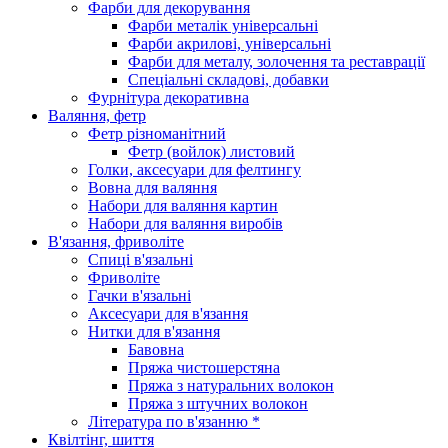
Фарби для декорування
Фарби металік універсальні
Фарби акрилові, універсальні
Фарби для металу, золочення та реставрації
Спеціальні складові, добавки
Фурнітура декоративна
Валяння, фетр
Фетр різноманітний
Фетр (войлок) листовий
Голки, аксесуари для фелтингу
Вовна для валяння
Набори для валяння картин
Набори для валяння виробів
В'язання, фриволіте
Спиці в'язальні
Фриволіте
Гачки в'язальні
Аксесуари для в'язання
Нитки для в'язання
Бавовна
Пряжа чистошерстяна
Пряжа з натуральних волокон
Пряжа з штучних волокон
Література по в'язанню *
Квілтінг, шиття