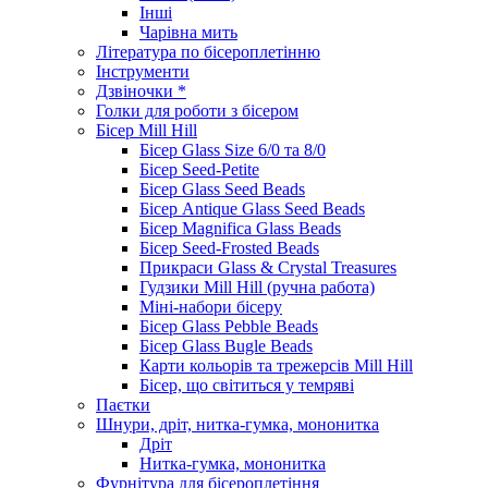
Інші
Чарівна мить
Література по бісероплетінню
Інструменти
Дзвіночки *
Голки для роботи з бісером
Бісер Mill Hill
Бісер Glass Size 6/0 та 8/0
Бісер Seed-Petite
Бісер Glass Seed Beads
Бісер Antique Glass Seed Beads
Бісер Magnifica Glass Beads
Бісер Seed-Frosted Beads
Прикраси Glass & Crystal Treasures
Гудзики Mill Hill (ручна работа)
Міні-набори бісеру
Бісер Glass Pebble Beads
Бісер Glass Bugle Beads
Карти кольорів та трежерсів Mill Hill
Бісер, що світиться у темряві
Паєтки
Шнури, дріт, нитка-гумка, мононитка
Дріт
Нитка-гумка, мононитка
Фурнітура для бісероплетіння