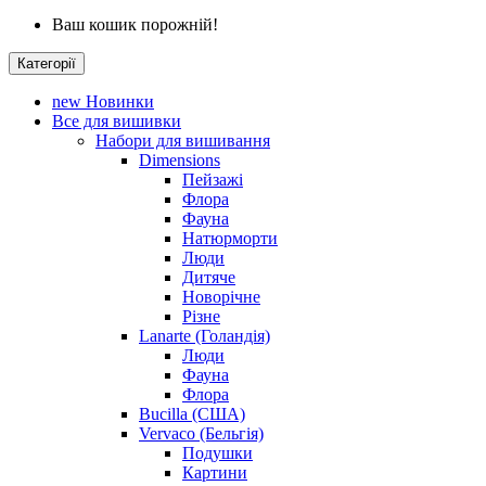
Ваш кошик порожній!
Категорії
new
Новинки
Все для вишивки
Набори для вишивання
Dimensions
Пейзажі
Флора
Фауна
Натюрморти
Люди
Дитяче
Новорічне
Різне
Lanarte (Голандія)
Люди
Фауна
Флора
Bucilla (США)
Vervaco (Бельгія)
Подушки
Картини