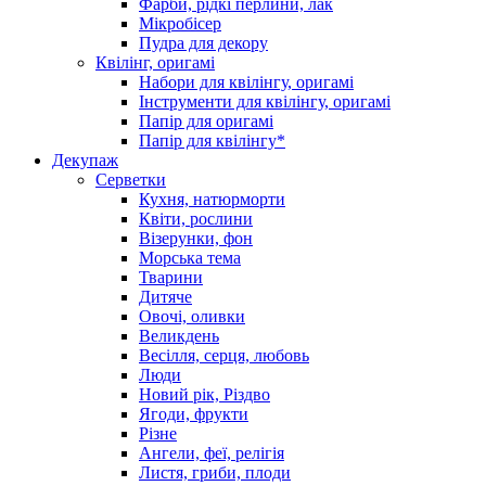
Фарби, рідкі перлини, лак
Мікробісер
Пудра для декору
Квілінг, оригамі
Набори для квілінгу, оригамі
Інструменти для квілінгу, оригамі
Папір для оригамі
Папір для квілінгу*
Декупаж
Серветки
Кухня, натюрморти
Квіти, рослини
Візерунки, фон
Морська тема
Тварини
Дитяче
Овочі, оливки
Великдень
Весілля, серця, любовь
Люди
Новий рік, Різдво
Ягоди, фрукти
Різне
Ангели, феї, релігія
Листя, гриби, плоди