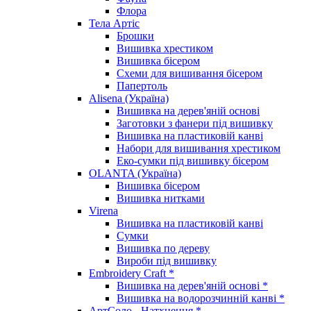
Флора
Тела Артіс
Брошки
Вишивка хрестиком
Вишивка бісером
Схеми для вишивання бісером
Папертоль
Alisena (Україна)
Вишивка на дерев'яній основі
Заготовки з фанери під вишивку
Вишивка на пластиковій канві
Набори для вишивання хрестиком
Еко-сумки під вишивку бісером
OLANTA (Україна)
Вишивка бісером
Вишивка нитками
Virena
Вишивка на пластиковій канві
Сумки
Вишивка по дереву
Вироби під вишивку
Embroidery Craft *
Вишивка на дерев'яній основі *
Вишивка на водорозчинній канві *
АртСоло - Натхнення *