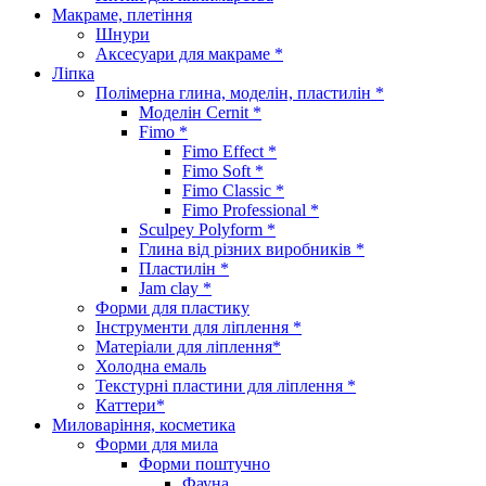
Макраме, плетіння
Шнури
Аксесуари для макраме *
Ліпка
Полімерна глина, моделін, пластилін *
Моделін Cernit *
Fimo *
Fimo Effect *
Fimo Soft *
Fimo Classic *
Fimo Professional *
Sculpey Polyform *
Глина від різних виробників *
Пластилін *
Jam clay *
Форми для пластику
Інструменти для ліплення *
Матеріали для ліплення*
Холодна емаль
Текстурні пластини для ліплення *
Каттери*
Миловаріння, косметика
Форми для мила
Форми поштучно
Фауна