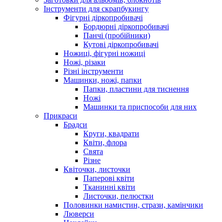
Інструменти для скрапбукингу
Фігурні діркопробивачі
Бордюрні діркопробивачі
Панчі (пробійники)
Кутові діркопробивачі
Ножиці, фігурні ножиці
Ножі, різаки
Різні інструменти
Машинки, ножі, папки
Папки, пластини для тиснення
Ножі
Машинки та приспособи для них
Прикраси
Брадси
Круги, квадрати
Квіти, флора
Свята
Різне
Квіточки, листочки
Паперові квіти
Тканинні квіти
Листочки, пелюстки
Половинки намистин, стрази, камінчики
Люверси