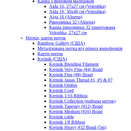
Канва з фоновим малюнком
Aida 16, 27х27 см (Voloshka)
Aida 16, 30х40 см (Voloshka)
Аїда 16 (Alisena)
Рівномірка 32 (Alisena)
Канва рівномірна 32 принтована
Voloshka, 27х27 см
Нитки, карти ниток
Rainbow Gallery (США)
Металізована нитка від різних виробників
Карти ниток
Kreinik (США)
Kreinik Blending Filament
Kreinik Very Fine (#4) Braid
Kreinik Fine (#8) Braid
Kreinik Japan Thread #1, #5 & #7
Kreinik Ombre
Kreinik Cord
Kreinik 1/16 Ribbon
Kreinik Collection (наборы ниток)
Kreinik Tapestry (#12) Braid
Kreinik Medium (#16) Braid
Kreinik cable
Kreinik 1/8 Ribbon
Kreinik Heavy #32 Braid (5m)