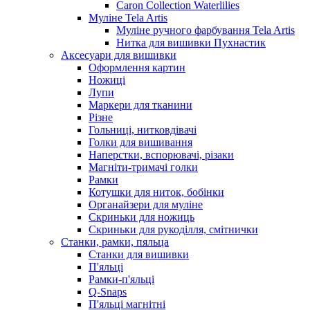
Caron Collection Waterlilies
Муліне Tela Artis
Муліне ручного фарбування Tela Artis
Нитка для вишивки Пухнастик
Аксесуари для вишивки
Оформлення картин
Ножиці
Лупи
Маркери для тканини
Різне
Гольниці, нитковдівачі
Голки для вишивання
Наперстки, вспорювачі, різаки
Магніти-тримачі голки
Рамки
Котушки для ниток, бобінки
Органайзери для муліне
Скриньки для ножиць
Скриньки для рукоділля, смітнички
Станки, рамки, пяльца
Станки для вишивки
П'яльці
Рамки-п'яльці
Q-Snaps
П'яльці магнітні