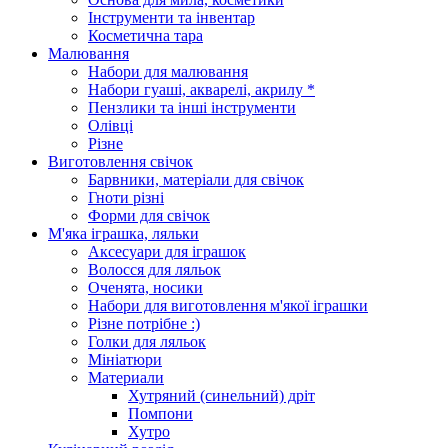
Інструменти та інвентар
Косметична тара
Малювання
Набори для малювання
Набори гуаші, акварелі, акрилу *
Пензлики та інші інструменти
Олівці
Різне
Виготовлення свічок
Барвники, матеріали для свічок
Гноти різні
Форми для свічок
М'яка іграшка, ляльки
Аксесуари для іграшок
Волосся для ляльок
Оченята, носики
Набори для виготовлення м'якої іграшки
Різне потрібне :)
Голки для ляльок
Мініатюри
Материали
Хутряний (синельний) дріт
Помпони
Хутро