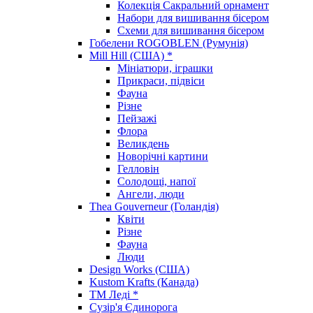
Колекція Сакральний орнамент
Набори для вишивання бісером
Схеми для вишивання бісером
Гобелени ROGOBLEN (Румунія)
Mill Hill (США) *
Мініатюри, іграшки
Прикраси, підвіси
Фауна
Різне
Пейзажі
Флора
Великдень
Новорічні картини
Гелловін
Солодощі, напої
Ангели, люди
Thea Gouverneur (Голандія)
Квіти
Різне
Фауна
Люди
Design Works (США)
Kustom Krafts (Канада)
ТМ Леді *
Сузір'я Єдинорога