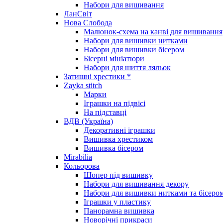
Набори для вишивання
ЛанСвіт
Нова Слобода
Малюнок-схема на канві для вишивання
Набори для вишивки нитками
Набори для вишивки бісером
Бісерні мініатюри
Набори для шиття ляльок
Затишні хрестики *
Zayka stitch
Марки
Іграшки на підвісі
На підставці
ВДВ (Україна)
Декоративні іграшки
Вишивка хрестиком
Вишивка бісером
Mirabilia
Кольорова
Шопер під вишивку
Набори для вишивання декору
Набори для вишивки нитками та бісеро
Іграшки у пластику
Панорамна вишивка
Новорічні прикраси