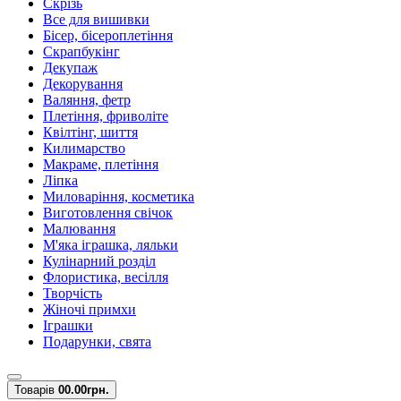
Скрізь
Все для вишивки
Бісер, бісероплетіння
Скрапбукінг
Декупаж
Декорування
Валяння, фетр
Плетіння, фриволіте
Квілтінг, шиття
Килимарство
Макраме, плетіння
Ліпка
Миловаріння, косметика
Виготовлення свічок
Малювання
М'яка іграшка, ляльки
Кулінарний розділ
Флористика, весілля
Творчість
Жіночі примхи
Іграшки
Подарунки, свята
Товарів
0
0.00грн.