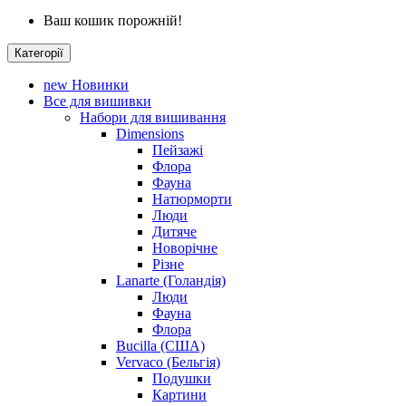
Ваш кошик порожній!
Категорії
new
Новинки
Все для вишивки
Набори для вишивання
Dimensions
Пейзажі
Флора
Фауна
Натюрморти
Люди
Дитяче
Новорічне
Різне
Lanarte (Голандія)
Люди
Фауна
Флора
Bucilla (США)
Vervaco (Бельгія)
Подушки
Картини