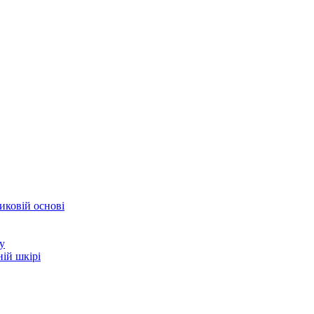
иковій основі
у
ій шкірі