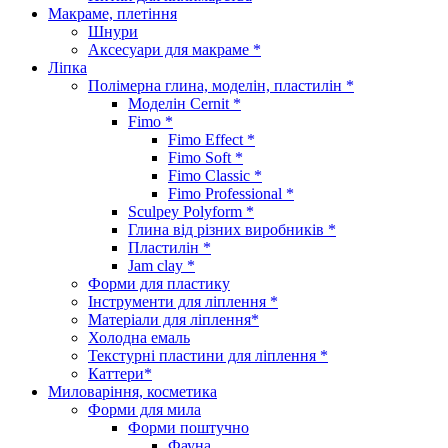
Макраме, плетіння
Шнури
Аксесуари для макраме *
Ліпка
Полімерна глина, моделін, пластилін *
Моделін Cernit *
Fimo *
Fimo Effect *
Fimo Soft *
Fimo Classic *
Fimo Professional *
Sculpey Polyform *
Глина від різних виробників *
Пластилін *
Jam clay *
Форми для пластику
Інструменти для ліплення *
Матеріали для ліплення*
Холодна емаль
Текстурні пластини для ліплення *
Каттери*
Миловаріння, косметика
Форми для мила
Форми поштучно
Фауна