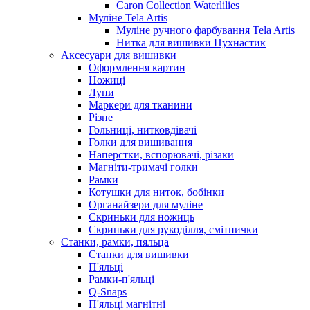
Caron Collection Waterlilies
Муліне Tela Artis
Муліне ручного фарбування Tela Artis
Нитка для вишивки Пухнастик
Аксесуари для вишивки
Оформлення картин
Ножиці
Лупи
Маркери для тканини
Різне
Гольниці, нитковдівачі
Голки для вишивання
Наперстки, вспорювачі, різаки
Магніти-тримачі голки
Рамки
Котушки для ниток, бобінки
Органайзери для муліне
Скриньки для ножиць
Скриньки для рукоділля, смітнички
Станки, рамки, пяльца
Станки для вишивки
П'яльці
Рамки-п'яльці
Q-Snaps
П'яльці магнітні