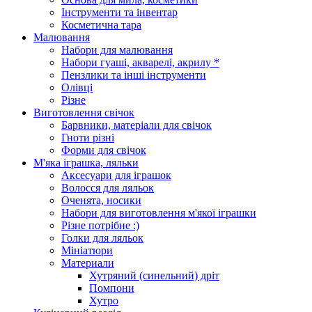
Інструменти та інвентар
Косметична тара
Малювання
Набори для малювання
Набори гуаші, акварелі, акрилу *
Пензлики та інші інструменти
Олівці
Різне
Виготовлення свічок
Барвники, матеріали для свічок
Гноти різні
Форми для свічок
М'яка іграшка, ляльки
Аксесуари для іграшок
Волосся для ляльок
Оченята, носики
Набори для виготовлення м'якої іграшки
Різне потрібне :)
Голки для ляльок
Мініатюри
Материали
Хутряний (синельний) дріт
Помпони
Хутро