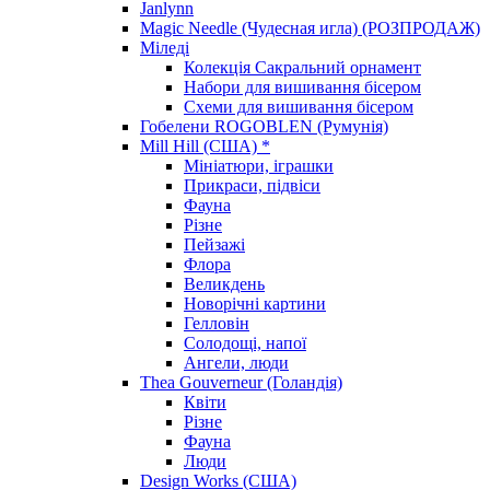
Janlynn
Magic Needle (Чудесная игла) (РОЗПРОДАЖ)
Міледі
Колекція Сакральний орнамент
Набори для вишивання бісером
Схеми для вишивання бісером
Гобелени ROGOBLEN (Румунія)
Mill Hill (США) *
Мініатюри, іграшки
Прикраси, підвіси
Фауна
Різне
Пейзажі
Флора
Великдень
Новорічні картини
Гелловін
Солодощі, напої
Ангели, люди
Thea Gouverneur (Голандія)
Квіти
Різне
Фауна
Люди
Design Works (США)