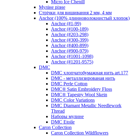
Micro Ice Chenill
Муліне різне
Стрічки для вишивання 2 мм, 4 мм
Anchor (100% длинноволокнистый хлопок)
Anchor (#1-99)
Anchor (#100-189)
Anchor (#203-298)
Anchor (#300-399)
Anchor (#400-899)
Anchor (#900-979)
Anchor (#1001-1098)
Anchor (#1201-9575)
DMC
DMC хлопчатобумажная нить art.177
DMC - металлизированая нить
DMC Perle Cotton
DMC® Satin Embroidery Floss
DMC® Tapestry Wool Skein
DMC Color Variations
DMC Diamant Metallic Needlework
Thread
Наборы мулине
DMC Etoile
Caron Collection
Caron Collection Wildflowers