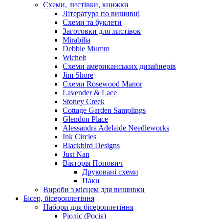
Схеми, листівки, книжки
Література по вишивці
Схеми та буклети
Заготовки для листівок
Mirabilia
Debbie Mumm
Wichelt
Схеми американських дизайнерів
Jim Shore
Cхеми Rosewood Manor
Lavender & Lace
Stoney Creek
Cottage Garden Samplings
Glendon Place
Alessandra Adelaide Needleworks
Ink Circles
Blackbird Designs
Just Nan
Вікторія Попович
Друковані схеми
Паки
Вироби з місцем для вишивки
Бісер, бісероплетіння
Набори для бісероплетіння
Ріоліс (Росія)