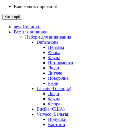
Ваш кошик порожній!
Категорії
new
Новинки
Все для вишивки
Набори для вишивання
Dimensions
Пейзажі
Флора
Фауна
Натюрморти
Люди
Дитяче
Новорічне
Різне
Lanarte (Голандія)
Люди
Фауна
Флора
Bucilla (США)
Vervaco (Бельгія)
Подушки
Картини