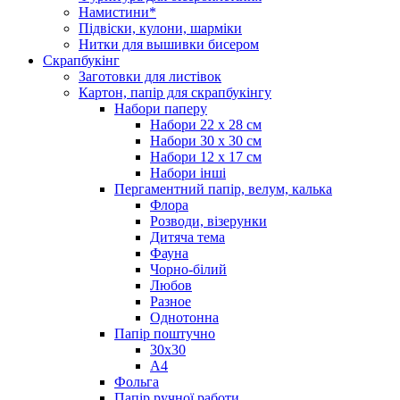
Намистини*
Підвіски, кулони, шарміки
Нитки для вышивки бисером
Скрапбукінг
Заготовки для листівок
Картон, папір для скрапбукінгу
Набори паперу
Набори 22 х 28 см
Набори 30 х 30 см
Набори 12 х 17 см
Набори інші
Пергаментний папір, велум, калька
Флора
Розводи, візерунки
Дитяча тема
Фауна
Чорно-білий
Любов
Разное
Однотонна
Папір поштучно
30х30
А4
Фольга
Папір ручної работи