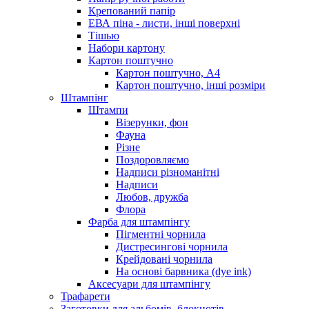
Крепований папір
ЕВА піна - листи, інші поверхні
Тішью
Набори картону
Картон поштучно
Картон поштучно, А4
Картон поштучно, інші розміри
Штампінг
Штампи
Візерунки, фон
Фауна
Різне
Поздоровляємо
Надписи різноманітні
Надписи
Любов, дружба
Флора
Фарба для штампінгу
Пігментні чорнила
Дистресингові чорнила
Крейдовані чорнила
На основі барвника (dye ink)
Аксесуари для штампінгу
Трафарети
Заготовки для альбомів, блокнотів