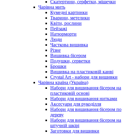
Скатертини, серфетки, мішечки
Чарiвна мить
Кумедні картинки
Тварини, метелики
Квіти, рослини
Пейзажі
Натюрморти
Люди
Часткова вишивка
Різне
Вишивка бісером
Подушки, серветки
Брошки
Вишивка на пластиковій канві
Crystal Art - набори для вишивки
Чарівна країна (Україна)
Набори для вишивання бісером на
пластиковій основі
Набори для вишивання нитками
Аксесуари для рукоділля
Набори для вишивання бісером по
дереву
Набори для вишивання бісером на
штучній шкірі
Заготовки для вишивки