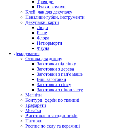
Троянди
Птахи, комахи
Клей, лак для декупажу
Пензлики-губки, інструменти
Декупажні карти
Люди
Різне
Флора
Натюрморти
Фауна
Декорування
Основа для декору
Заготовки під ліпку
Заготовки з дерева
Заготовки з пап'є маше
Інші заготовки
Заготовки з гіпсу
Заготовки з пінопласту
Магніти
Контури, фарби по тканині
Трафарети
Мозаїка
Виготовлення годинників
Натирки
Роспис по склу та керамиці