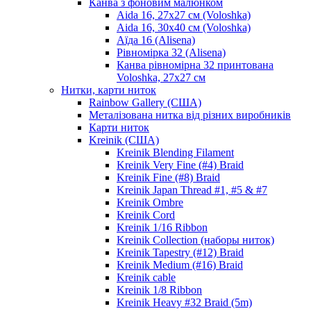
Канва з фоновим малюнком
Aida 16, 27х27 см (Voloshka)
Aida 16, 30х40 см (Voloshka)
Аїда 16 (Alisena)
Рівномірка 32 (Alisena)
Канва рівномірна 32 принтована
Voloshka, 27х27 см
Нитки, карти ниток
Rainbow Gallery (США)
Металізована нитка від різних виробників
Карти ниток
Kreinik (США)
Kreinik Blending Filament
Kreinik Very Fine (#4) Braid
Kreinik Fine (#8) Braid
Kreinik Japan Thread #1, #5 & #7
Kreinik Ombre
Kreinik Cord
Kreinik 1/16 Ribbon
Kreinik Collection (наборы ниток)
Kreinik Tapestry (#12) Braid
Kreinik Medium (#16) Braid
Kreinik cable
Kreinik 1/8 Ribbon
Kreinik Heavy #32 Braid (5m)