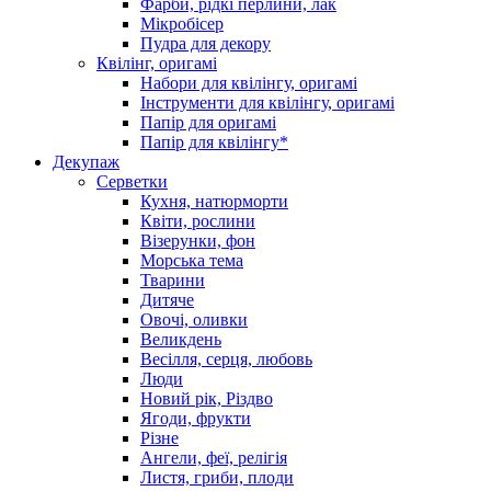
Фарби, рідкі перлини, лак
Мікробісер
Пудра для декору
Квілінг, оригамі
Набори для квілінгу, оригамі
Інструменти для квілінгу, оригамі
Папір для оригамі
Папір для квілінгу*
Декупаж
Серветки
Кухня, натюрморти
Квіти, рослини
Візерунки, фон
Морська тема
Тварини
Дитяче
Овочі, оливки
Великдень
Весілля, серця, любовь
Люди
Новий рік, Різдво
Ягоди, фрукти
Різне
Ангели, феї, релігія
Листя, гриби, плоди