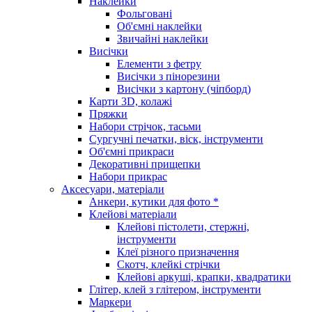
Наклейки
Фольговані
Об'ємні наклейки
Звичайні наклейки
Висічки
Елементи з фетру
Висічки з пінорезини
Висічки з картону (чіпборд)
Карти 3D, колажі
Пряжки
Набори стрічок, тасьми
Сургучні печатки, віск, інструменти
Об'ємні прикраси
Декоративні прищепки
Набори прикрас
Аксесуари, матеріали
Анкери, кутики для фото *
Клейові матеріали
Клейові пістолети, стержні,
інструменти
Клеї різного призначення
Скотч, клейкі стрічки
Клейові аркуші, крапки, квадратики
Глітер, клей з глітером, інструменти
Маркери