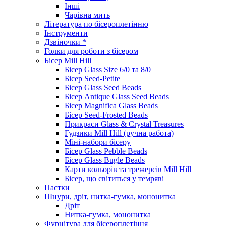
Інші
Чарівна мить
Література по бісероплетінню
Інструменти
Дзвіночки *
Голки для роботи з бісером
Бісер Mill Hill
Бісер Glass Size 6/0 та 8/0
Бісер Seed-Petite
Бісер Glass Seed Beads
Бісер Antique Glass Seed Beads
Бісер Magnifica Glass Beads
Бісер Seed-Frosted Beads
Прикраси Glass & Crystal Treasures
Гудзики Mill Hill (ручна работа)
Міні-набори бісеру
Бісер Glass Pebble Beads
Бісер Glass Bugle Beads
Карти кольорів та трежерсів Mill Hill
Бісер, що світиться у темряві
Паєтки
Шнури, дріт, нитка-гумка, мононитка
Дріт
Нитка-гумка, мононитка
Фурнітура для бісероплетіння