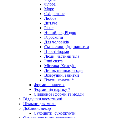
Флора
Море
Схід, етнос
Любов
Дитяче
Різне
Новий рік, Різдво
Гороскопи
Для чоловіків
Смаколики, їда, напитки
Прості форми
Люди, частини тіла
Інші свята
Містика, Хелоуїн
Листя, шишки, ягоди
Візерунки, завитки
Птахи, комахи *
Форми в палетах
Форми під нарізку *
Силіконові форми та молди
Віддушки косметичні
Штампи для мила
Добавки, декор
Сухоцвіти, сухофрукти
Основа для мила, косметики