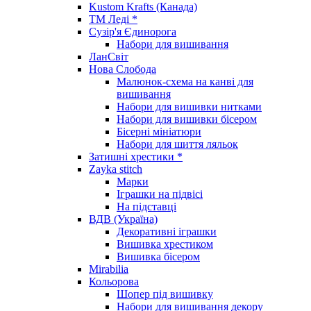
Kustom Krafts (Канада)
ТМ Леді *
Сузір'я Єдинорога
Набори для вишивання
ЛанСвіт
Нова Слобода
Малюнок-схема на канві для
вишивання
Набори для вишивки нитками
Набори для вишивки бісером
Бісерні мініатюри
Набори для шиття ляльок
Затишні хрестики *
Zayka stitch
Марки
Іграшки на підвісі
На підставці
ВДВ (Україна)
Декоративні іграшки
Вишивка хрестиком
Вишивка бісером
Mirabilia
Кольорова
Шопер під вишивку
Набори для вишивання декору