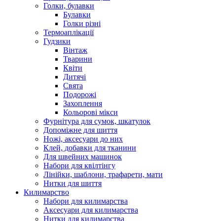
Голки, булавки
Булавки
Голки різні
Термоаплікації
Гудзики
Вінтаж
Тварини
Квіти
Дитячі
Свята
Подорожі
Захоплення
Кольорові мікси
Фурнітура для сумок, шкатулок
Допоміжне для шиття
Ножі, аксесуари до них
Клей, добавки для тканини
Для швейних машинок
Набори для квілтінгу
Лінійки, шаблони, трафарети, мати
Нитки для шиття
Килимарство
Набори для килимарства
Аксесуари для килимарства
Нитки для килимарства