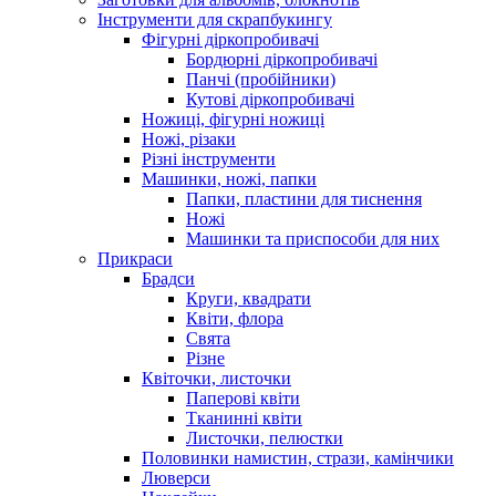
Інструменти для скрапбукингу
Фігурні діркопробивачі
Бордюрні діркопробивачі
Панчі (пробійники)
Кутові діркопробивачі
Ножиці, фігурні ножиці
Ножі, різаки
Різні інструменти
Машинки, ножі, папки
Папки, пластини для тиснення
Ножі
Машинки та приспособи для них
Прикраси
Брадси
Круги, квадрати
Квіти, флора
Свята
Різне
Квіточки, листочки
Паперові квіти
Тканинні квіти
Листочки, пелюстки
Половинки намистин, стрази, камінчики
Люверси