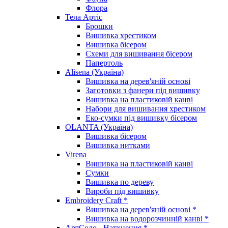
Флора
Тела Артіс
Брошки
Вишивка хрестиком
Вишивка бісером
Схеми для вишивання бісером
Папертоль
Alisena (Україна)
Вишивка на дерев'яній основі
Заготовки з фанери під вишивку
Вишивка на пластиковій канві
Набори для вишивання хрестиком
Еко-сумки під вишивку бісером
OLANTA (Україна)
Вишивка бісером
Вишивка нитками
Virena
Вишивка на пластиковій канві
Сумки
Вишивка по дереву
Вироби під вишивку
Embroidery Craft *
Вишивка на дерев'яній основі *
Вишивка на водорозчинній канві *
АртСоло - Натхнення *