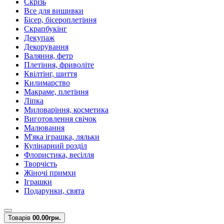
Скрізь
Все для вишивки
Бісер, бісероплетіння
Скрапбукінг
Декупаж
Декорування
Валяння, фетр
Плетіння, фриволіте
Квілтінг, шиття
Килимарство
Макраме, плетіння
Ліпка
Миловаріння, косметика
Виготовлення свічок
Малювання
М'яка іграшка, ляльки
Кулінарний розділ
Флористика, весілля
Творчість
Жіночі примхи
Іграшки
Подарунки, свята
Товарів
0
0.00грн.