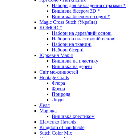
Набори для викладення стразами *
Вишивка бісером 3D *
Вишивка бісером на одязі *
Magic Cross Stitch (Україна)
KOMOD *
Набори на дерев'яній основі
Набори на пластиковій основі
Набори на тканині
Набори бісерні
Юркевич Марія
Вишивка на пластику
Вишивка на дереві
Світ можливостей
Heritage Crafts
Флора
Фауна
Природа
Люди
Леля
Марічка
Вишивка хрестиком
Шаменко Наталія
Kingdom of handmade
Stitch Color Mix