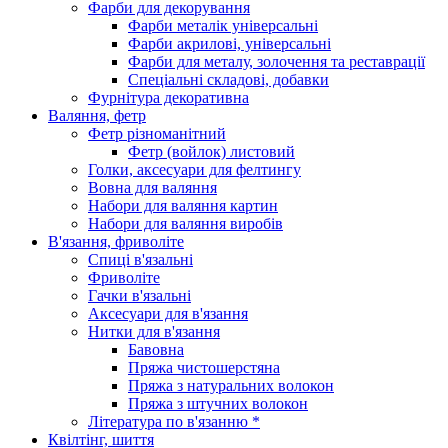
Фарби для декорування
Фарби металік універсальні
Фарби акрилові, універсальні
Фарби для металу, золочення та реставрації
Спеціальні складові, добавки
Фурнітура декоративна
Валяння, фетр
Фетр різноманітний
Фетр (войлок) листовий
Голки, аксесуари для фелтингу
Вовна для валяння
Набори для валяння картин
Набори для валяння виробів
В'язання, фриволіте
Спиці в'язальні
Фриволіте
Гачки в'язальні
Аксесуари для в'язання
Нитки для в'язання
Бавовна
Пряжа чистошерстяна
Пряжа з натуральних волокон
Пряжа з штучних волокон
Література по в'язанню *
Квілтінг, шиття