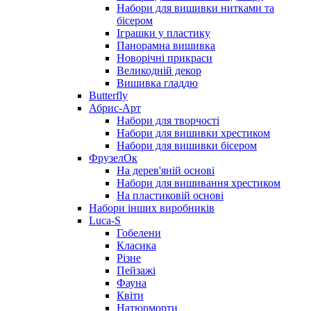
Набори для вишивки нитками та
бісером
Іграшки у пластику
Панорамна вишивка
Новорічні прикраси
Великодній декор
Вишивка гладдю
Butterfly
Абрис-Арт
Набори для творчості
Набори для вишивки хрестиком
Набори для вишивки бісером
ФрузелОк
На дерев'яній основі
Набори для вишивання хрестиком
На пластиковій основі
Набори інших виробників
Luca-S
Гобелени
Класика
Різне
Пейзажі
Фауна
Квіти
Натюрморти