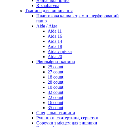
Наніашвілі Ірина
Riznobarvna
Тканина для вишивання
Пластикова канва, страмін, перфорований
папір
Aida / Аіда
Aida 11
Aida 16
Aida 14
Aida 18
Aida-стрічка
Aida 20
Рівномірна тканина
25 count
27 count
18 count
28 count
10 count
32 count
22 count
16 count
35 count
Спеціальні тканини
Рушники, скатертини, серветки
Сорочки з місцем для вишивки