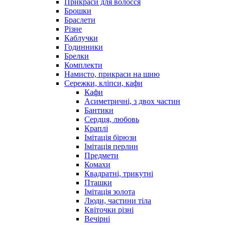
Прикраси для волосся
Брошки
Браслети
Різне
Каблучки
Годинники
Брелки
Комплекти
Намисто, прикраси на шию
Сережки, кліпси, кафи
Кафи
Асиметричні, з двох частин
Бантики
Сердця, любовь
Краплі
Імітація бірюзи
Імітація перлин
Предмети
Комахи
Квадратні, трикутні
Пташки
Імітація золота
Люди, частини тіла
Квіточки різні
Вечірні