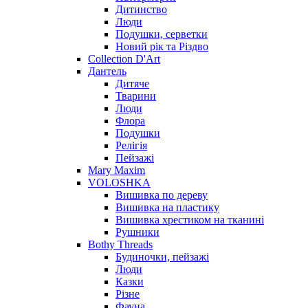
Дитинство
Люди
Подушки, серветки
Новий рік та Різдво
Collection D'Art
Дантель
Дитяче
Тварини
Люди
Флора
Подушки
Релігія
Пейзажі
Mary Maxim
VOLOSHKA
Вишивка по дереву
Вишивка на пластику
Вишивка хрестиком на тканині
Рушники
Bothy Threads
Будиночки, пейзажі
Люди
Казки
Різне
Фауна