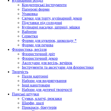
Кулінарний розділ
Кондитерські інструменти
Паперові форми
Упаковка
Свічки для торту, кулінарний декор
Підставки під солодощі
Кулінарні насадки, шприці, мішки
Вайнери
Серветки
Форми для цукерок, шоколаду *
Форми для печива
Флористика, весілля
Флористичний дріт
Флористичний декор
Аксесуари для весіль, вечірок
Інструменти та аксесуари для флористики
Творчість
Пазли картонні
Набори для видряпування
Інші канцтовари
Набори для дитячої творчості
Панські штучки
Сумки, клатчі, рюкзаки
Шарфи, шалі
Прикраси, біжутерія