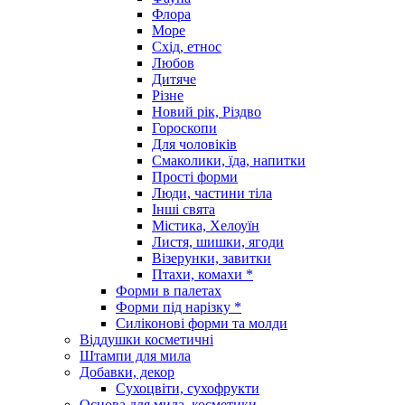
Флора
Море
Схід, етнос
Любов
Дитяче
Різне
Новий рік, Різдво
Гороскопи
Для чоловіків
Смаколики, їда, напитки
Прості форми
Люди, частини тіла
Інші свята
Містика, Хелоуїн
Листя, шишки, ягоди
Візерунки, завитки
Птахи, комахи *
Форми в палетах
Форми під нарізку *
Силіконові форми та молди
Віддушки косметичні
Штампи для мила
Добавки, декор
Сухоцвіти, сухофрукти
Основа для мила, косметики