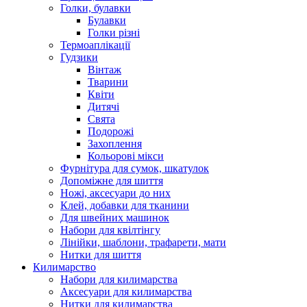
Голки, булавки
Булавки
Голки різні
Термоаплікації
Гудзики
Вінтаж
Тварини
Квіти
Дитячі
Свята
Подорожі
Захоплення
Кольорові мікси
Фурнітура для сумок, шкатулок
Допоміжне для шиття
Ножі, аксесуари до них
Клей, добавки для тканини
Для швейних машинок
Набори для квілтінгу
Лінійки, шаблони, трафарети, мати
Нитки для шиття
Килимарство
Набори для килимарства
Аксесуари для килимарства
Нитки для килимарства