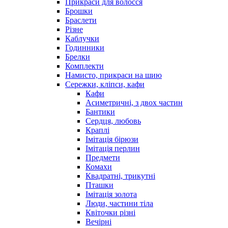
Прикраси для волосся
Брошки
Браслети
Різне
Каблучки
Годинники
Брелки
Комплекти
Намисто, прикраси на шию
Сережки, кліпси, кафи
Кафи
Асиметричні, з двох частин
Бантики
Сердця, любовь
Краплі
Імітація бірюзи
Імітація перлин
Предмети
Комахи
Квадратні, трикутні
Пташки
Імітація золота
Люди, частини тіла
Квіточки різні
Вечірні