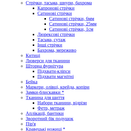
Стрічки, тасьма, шнури, бахрома
Капронові стрічки
Сатинові стрічки
Сатинові стрічки, 6мм
Сатинові стрічки, 25мм
Сатинові стрічки, 1см
Люрексові стрічки
Тасьма, сутаж
Інші стрічки
Бахрома, мереживо
Китиці
Люверси для тканини
Шторна фурнітура
Підхвати-кліпси
Підхвати магнітні
Бейка
Маркери, олівці, крейда, копіри
Замки-блискавки *
Тканина для шиття
Набори тканини, відрізи
Фетр, метраж
Аплікації, бантики
Зворотний бік подушок
Пір'я
Кравецькі ножиці *