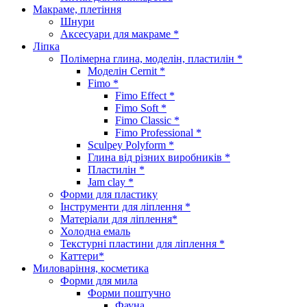
Макраме, плетіння
Шнури
Аксесуари для макраме *
Ліпка
Полімерна глина, моделін, пластилін *
Моделін Cernit *
Fimo *
Fimo Effect *
Fimo Soft *
Fimo Classic *
Fimo Professional *
Sculpey Polyform *
Глина від різних виробників *
Пластилін *
Jam clay *
Форми для пластику
Інструменти для ліплення *
Матеріали для ліплення*
Холодна емаль
Текстурні пластини для ліплення *
Каттери*
Миловаріння, косметика
Форми для мила
Форми поштучно
Фауна