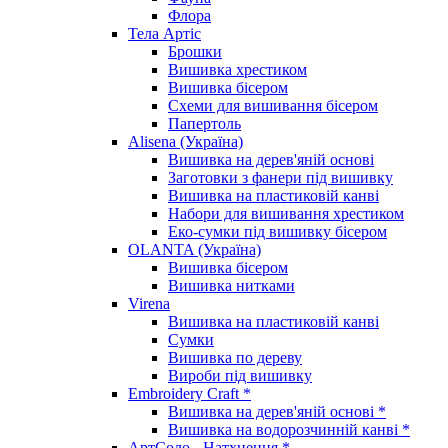
Флора
Тела Артіс
Брошки
Вишивка хрестиком
Вишивка бісером
Схеми для вишивання бісером
Папертоль
Alisena (Україна)
Вишивка на дерев'яній основі
Заготовки з фанери під вишивку
Вишивка на пластиковій канві
Набори для вишивання хрестиком
Еко-сумки під вишивку бісером
OLANTA (Україна)
Вишивка бісером
Вишивка нитками
Virena
Вишивка на пластиковій канві
Сумки
Вишивка по дереву
Вироби під вишивку
Embroidery Craft *
Вишивка на дерев'яній основі *
Вишивка на водорозчинній канві *
АртСоло - Натхнення *