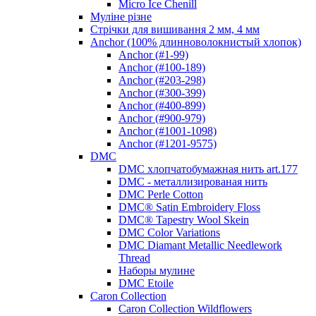
Micro Ice Chenill
Муліне різне
Стрічки для вишивання 2 мм, 4 мм
Anchor (100% длинноволокнистый хлопок)
Anchor (#1-99)
Anchor (#100-189)
Anchor (#203-298)
Anchor (#300-399)
Anchor (#400-899)
Anchor (#900-979)
Anchor (#1001-1098)
Anchor (#1201-9575)
DMC
DMC хлопчатобумажная нить art.177
DMC - металлизированая нить
DMC Perle Cotton
DMC® Satin Embroidery Floss
DMC® Tapestry Wool Skein
DMC Color Variations
DMC Diamant Metallic Needlework
Thread
Наборы мулине
DMC Etoile
Caron Collection
Caron Collection Wildflowers