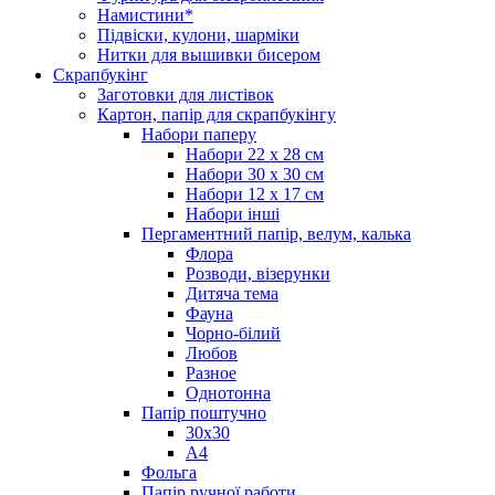
Намистини*
Підвіски, кулони, шарміки
Нитки для вышивки бисером
Скрапбукінг
Заготовки для листівок
Картон, папір для скрапбукінгу
Набори паперу
Набори 22 х 28 см
Набори 30 х 30 см
Набори 12 х 17 см
Набори інші
Пергаментний папір, велум, калька
Флора
Розводи, візерунки
Дитяча тема
Фауна
Чорно-білий
Любов
Разное
Однотонна
Папір поштучно
30х30
А4
Фольга
Папір ручної работи