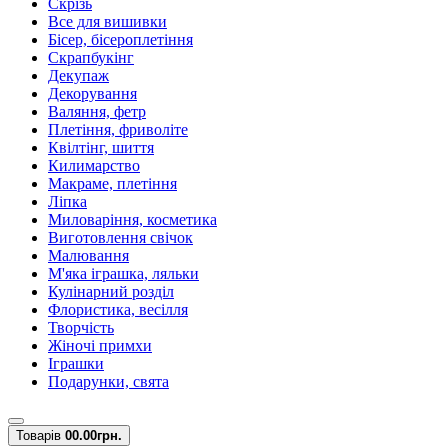
Скрізь
Все для вишивки
Бісер, бісероплетіння
Скрапбукінг
Декупаж
Декорування
Валяння, фетр
Плетіння, фриволіте
Квілтінг, шиття
Килимарство
Макраме, плетіння
Ліпка
Миловаріння, косметика
Виготовлення свічок
Малювання
М'яка іграшка, ляльки
Кулінарний розділ
Флористика, весілля
Творчість
Жіночі примхи
Іграшки
Подарунки, свята
Товарів
0
0.00грн.