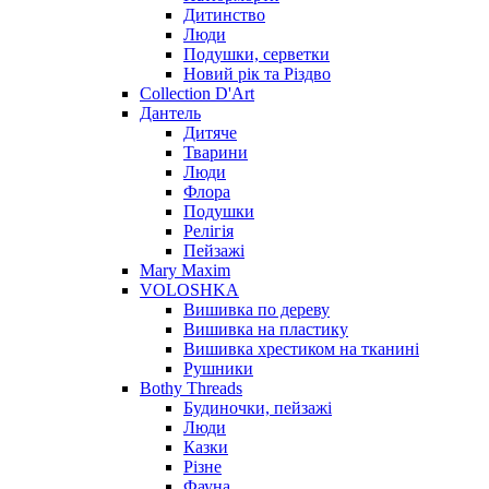
Дитинство
Люди
Подушки, серветки
Новий рік та Різдво
Collection D'Art
Дантель
Дитяче
Тварини
Люди
Флора
Подушки
Релігія
Пейзажі
Mary Maxim
VOLOSHKA
Вишивка по дереву
Вишивка на пластику
Вишивка хрестиком на тканині
Рушники
Bothy Threads
Будиночки, пейзажі
Люди
Казки
Різне
Фауна