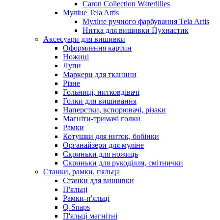
Caron Collection Waterlilies
Муліне Tela Artis
Муліне ручного фарбування Tela Artis
Нитка для вишивки Пухнастик
Аксесуари для вишивки
Оформлення картин
Ножиці
Лупи
Маркери для тканини
Різне
Гольниці, нитковдівачі
Голки для вишивання
Наперстки, вспорювачі, різаки
Магніти-тримачі голки
Рамки
Котушки для ниток, бобінки
Органайзери для муліне
Скриньки для ножиць
Скриньки для рукоділля, смітнички
Станки, рамки, пяльца
Станки для вишивки
П'яльці
Рамки-п'яльці
Q-Snaps
П'яльці магнітні