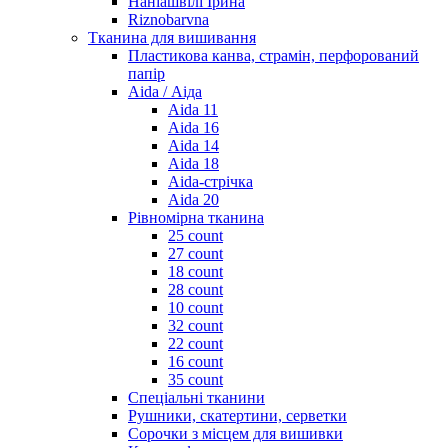
Наніашвілі Ірина
Riznobarvna
Тканина для вишивання
Пластикова канва, страмін, перфорований
папір
Aida / Аіда
Aida 11
Aida 16
Aida 14
Aida 18
Aida-стрічка
Aida 20
Рівномірна тканина
25 count
27 count
18 count
28 count
10 count
32 count
22 count
16 count
35 count
Спеціальні тканини
Рушники, скатертини, серветки
Сорочки з місцем для вишивки