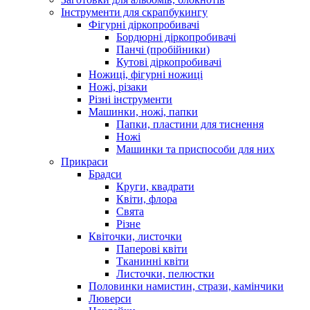
Інструменти для скрапбукингу
Фігурні діркопробивачі
Бордюрні діркопробивачі
Панчі (пробійники)
Кутові діркопробивачі
Ножиці, фігурні ножиці
Ножі, різаки
Різні інструменти
Машинки, ножі, папки
Папки, пластини для тиснення
Ножі
Машинки та приспособи для них
Прикраси
Брадси
Круги, квадрати
Квіти, флора
Свята
Різне
Квіточки, листочки
Паперові квіти
Тканинні квіти
Листочки, пелюстки
Половинки намистин, стрази, камінчики
Люверси