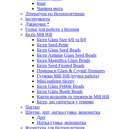
Інші
Чарівна мить
Література по бісероплетінню
Інструменти
Дзвіночки *
Голки для роботи з бісером
Бісер Mill Hill
Бісер Glass Size 6/0 та 8/0
Бісер Seed-Petite
Бісер Glass Seed Beads
Бісер Antique Glass Seed Beads
Бісер Magnifica Glass Beads
Бісер Seed-Frosted Beads
Прикраси Glass & Crystal Treasures
Гудзики Mill Hill (ручна работа)
Міні-набори бісеру
Бісер Glass Pebble Beads
Бісер Glass Bugle Beads
Карти кольорів та трежерсів Mill Hill
Бісер, що світиться у темряві
Паєтки
Шнури, дріт, нитка-гумка, мононитка
Дріт
Нитка-гумка, мононитка
Фурнітура для бісероплетіння