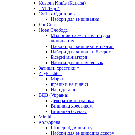
Kustom Krafts (Канада)
ТМ Леді *
Сузір'я Єдинорога
Набори для вишивання
ЛанСвіт
Нова Слобода
Малюнок-схема на канві для
вишивання
Набори для вишивки нитками
Набори для вишивки бісером
Бісерні мініатюри
Набори для шиття ляльок
Затишні хрестики *
Zayka stitch
Марки
Іграшки на підвісі
На підставці
ВДВ (Україна)
Декоративні іграшки
Вишивка хрестиком
Вишивка бісером
Mirabilia
Кольорова
Шопер під вишивку
Набори для вишивання декору