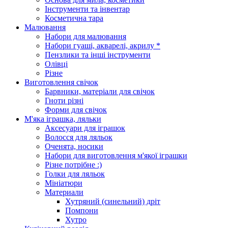
Інструменти та інвентар
Косметична тара
Малювання
Набори для малювання
Набори гуаші, акварелі, акрилу *
Пензлики та інші інструменти
Олівці
Різне
Виготовлення свічок
Барвники, матеріали для свічок
Гноти різні
Форми для свічок
М'яка іграшка, ляльки
Аксесуари для іграшок
Волосся для ляльок
Оченята, носики
Набори для виготовлення м'якої іграшки
Різне потрібне :)
Голки для ляльок
Мініатюри
Материали
Хутряний (синельний) дріт
Помпони
Хутро