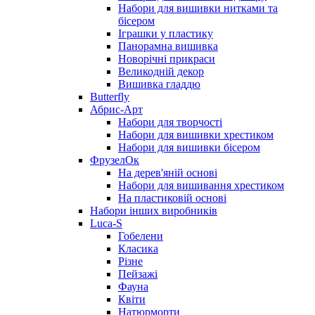
Набори для вишивки нитками та
бісером
Іграшки у пластику
Панорамна вишивка
Новорічні прикраси
Великодній декор
Вишивка гладдю
Butterfly
Абрис-Арт
Набори для творчості
Набори для вишивки хрестиком
Набори для вишивки бісером
ФрузелОк
На дерев'яній основі
Набори для вишивання хрестиком
На пластиковій основі
Набори інших виробників
Luca-S
Гобелени
Класика
Різне
Пейзажі
Фауна
Квіти
Натюрморти