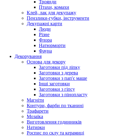
Троянди
Птахи, комахи
Клей, лак для декупажу
Пензлики-губки, інструменти
Декупажні карти
Люди
Різне
Флора
Натюрморти
Фауна
Декорування
Основа для декору
Заготовки під ліпку
Заготовки з дерева
Заготовки з пап'є маше
Інші заготовки
Заготовки з гіпсу
Заготовки з пінопласту
Магніти
Контури, фарби по тканині
Трафарети
Мозаїка
Виготовлення годинників
Натирки
Роспис по склу та керамиці