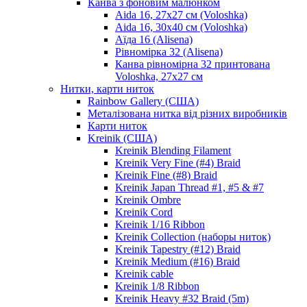
Канва з фоновим малюнком
Aida 16, 27х27 см (Voloshka)
Aida 16, 30х40 см (Voloshka)
Аїда 16 (Alisena)
Рівномірка 32 (Alisena)
Канва рівномірна 32 принтована
Voloshka, 27х27 см
Нитки, карти ниток
Rainbow Gallery (США)
Металізована нитка від різних виробників
Карти ниток
Kreinik (США)
Kreinik Blending Filament
Kreinik Very Fine (#4) Braid
Kreinik Fine (#8) Braid
Kreinik Japan Thread #1, #5 & #7
Kreinik Ombre
Kreinik Cord
Kreinik 1/16 Ribbon
Kreinik Collection (наборы ниток)
Kreinik Tapestry (#12) Braid
Kreinik Medium (#16) Braid
Kreinik cable
Kreinik 1/8 Ribbon
Kreinik Heavy #32 Braid (5m)