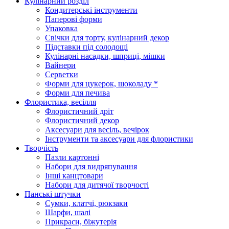
Кулінарний розділ
Кондитерські інструменти
Паперові форми
Упаковка
Свічки для торту, кулінарний декор
Підставки під солодощі
Кулінарні насадки, шприці, мішки
Вайнери
Серветки
Форми для цукерок, шоколаду *
Форми для печива
Флористика, весілля
Флористичний дріт
Флористичний декор
Аксесуари для весіль, вечірок
Інструменти та аксесуари для флористики
Творчість
Пазли картонні
Набори для видряпування
Інші канцтовари
Набори для дитячої творчості
Панські штучки
Сумки, клатчі, рюкзаки
Шарфи, шалі
Прикраси, біжутерія