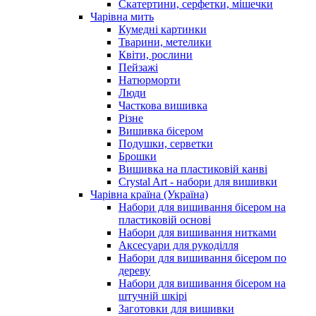
Скатертини, серфетки, мішечки
Чарiвна мить
Кумедні картинки
Тварини, метелики
Квіти, рослини
Пейзажі
Натюрморти
Люди
Часткова вишивка
Різне
Вишивка бісером
Подушки, серветки
Брошки
Вишивка на пластиковій канві
Crystal Art - набори для вишивки
Чарівна країна (Україна)
Набори для вишивання бісером на
пластиковій основі
Набори для вишивання нитками
Аксесуари для рукоділля
Набори для вишивання бісером по
дереву
Набори для вишивання бісером на
штучній шкірі
Заготовки для вишивки