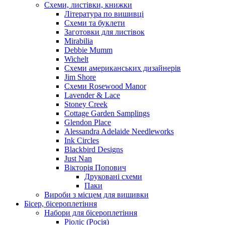
Схеми, листівки, книжки
Література по вишивці
Схеми та буклети
Заготовки для листівок
Mirabilia
Debbie Mumm
Wichelt
Схеми американських дизайнерів
Jim Shore
Cхеми Rosewood Manor
Lavender & Lace
Stoney Creek
Cottage Garden Samplings
Glendon Place
Alessandra Adelaide Needleworks
Ink Circles
Blackbird Designs
Just Nan
Вікторія Попович
Друковані схеми
Паки
Вироби з місцем для вишивки
Бісер, бісероплетіння
Набори для бісероплетіння
Ріоліс (Росія)