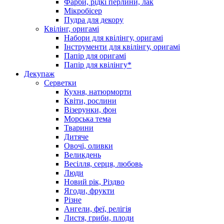
Фарби, рідкі перлини, лак
Мікробісер
Пудра для декору
Квілінг, оригамі
Набори для квілінгу, оригамі
Інструменти для квілінгу, оригамі
Папір для оригамі
Папір для квілінгу*
Декупаж
Серветки
Кухня, натюрморти
Квіти, рослини
Візерунки, фон
Морська тема
Тварини
Дитяче
Овочі, оливки
Великдень
Весілля, серця, любовь
Люди
Новий рік, Різдво
Ягоди, фрукти
Різне
Ангели, феї, релігія
Листя, гриби, плоди