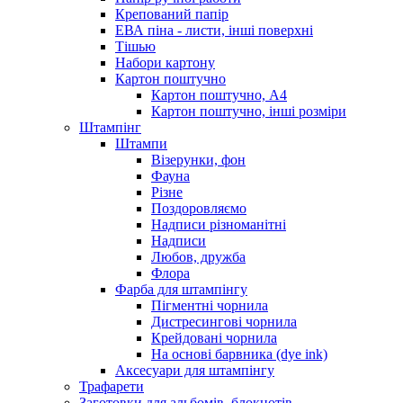
Крепований папір
ЕВА піна - листи, інші поверхні
Тішью
Набори картону
Картон поштучно
Картон поштучно, А4
Картон поштучно, інші розміри
Штампінг
Штампи
Візерунки, фон
Фауна
Різне
Поздоровляємо
Надписи різноманітні
Надписи
Любов, дружба
Флора
Фарба для штампінгу
Пігментні чорнила
Дистресингові чорнила
Крейдовані чорнила
На основі барвника (dye ink)
Аксесуари для штампінгу
Трафарети
Заготовки для альбомів, блокнотів