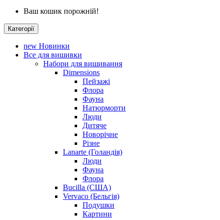
Ваш кошик порожній!
Категорії
new
Новинки
Все для вишивки
Набори для вишивання
Dimensions
Пейзажі
Флора
Фауна
Натюрморти
Люди
Дитяче
Новорічне
Різне
Lanarte (Голандія)
Люди
Фауна
Флора
Bucilla (США)
Vervaco (Бельгія)
Подушки
Картини