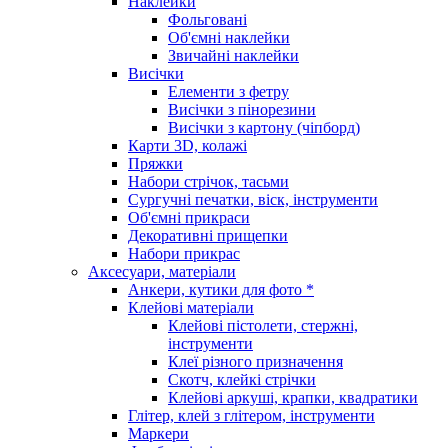
Наклейки
Фольговані
Об'ємні наклейки
Звичайні наклейки
Висічки
Елементи з фетру
Висічки з пінорезини
Висічки з картону (чіпборд)
Карти 3D, колажі
Пряжки
Набори стрічок, тасьми
Сургучні печатки, віск, інструменти
Об'ємні прикраси
Декоративні прищепки
Набори прикрас
Аксесуари, матеріали
Анкери, кутики для фото *
Клейові матеріали
Клейові пістолети, стержні,
інструменти
Клеї різного призначення
Скотч, клейкі стрічки
Клейові аркуші, крапки, квадратики
Глітер, клей з глітером, інструменти
Маркери