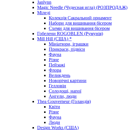
Janlynn
Magic Needle (Чудесная игла) (РОЗПРОДАЖ)
Міледі
Колекція Сакральний орнамент
Набори для вишивання бісером
Схеми для вишивання бісером
Гобелени ROGOBLEN (Румунія)
Mill Hill (США) *
Мініатюри, іграшки
Прикраси, підвіси
Фауна
Різне
Пейзажі
Флора
Великдень
Новорічні картини
Гелловін
Солодощі, напої
Ангели, люди
Thea Gouverneur (Голандія)
Квіти
Різне
Фауна
Люди
Design Works (США)