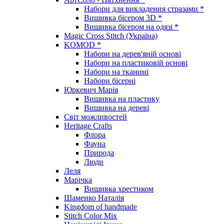
Набори для викладення стразами *
Вишивка бісером 3D *
Вишивка бісером на одязі *
Magic Cross Stitch (Україна)
KOMOD *
Набори на дерев'яній основі
Набори на пластиковій основі
Набори на тканині
Набори бісерні
Юркевич Марія
Вишивка на пластику
Вишивка на дереві
Світ можливостей
Heritage Crafts
Флора
Фауна
Природа
Люди
Леля
Марічка
Вишивка хрестиком
Шаменко Наталія
Kingdom of handmade
Stitch Color Mix