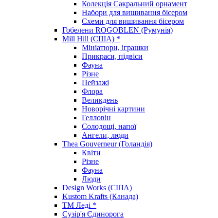
Колекція Сакральний орнамент
Набори для вишивання бісером
Схеми для вишивання бісером
Гобелени ROGOBLEN (Румунія)
Mill Hill (США) *
Мініатюри, іграшки
Прикраси, підвіси
Фауна
Різне
Пейзажі
Флора
Великдень
Новорічні картини
Гелловін
Солодощі, напої
Ангели, люди
Thea Gouverneur (Голандія)
Квіти
Різне
Фауна
Люди
Design Works (США)
Kustom Krafts (Канада)
ТМ Леді *
Сузір'я Єдинорога