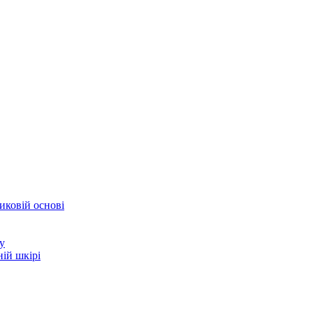
иковій основі
у
ій шкірі