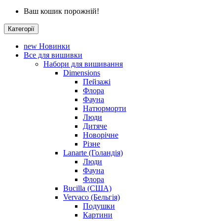
Ваш кошик порожній!
Категорії
new
Новинки
Все для вишивки
Набори для вишивання
Dimensions
Пейзажі
Флора
Фауна
Натюрморти
Люди
Дитяче
Новорічне
Різне
Lanarte (Голандія)
Люди
Фауна
Флора
Bucilla (США)
Vervaco (Бельгія)
Подушки
Картини