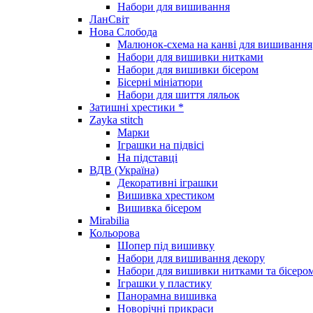
Набори для вишивання
ЛанСвіт
Нова Слобода
Малюнок-схема на канві для вишивання
Набори для вишивки нитками
Набори для вишивки бісером
Бісерні мініатюри
Набори для шиття ляльок
Затишні хрестики *
Zayka stitch
Марки
Іграшки на підвісі
На підставці
ВДВ (Україна)
Декоративні іграшки
Вишивка хрестиком
Вишивка бісером
Mirabilia
Кольорова
Шопер під вишивку
Набори для вишивання декору
Набори для вишивки нитками та бісеро
Іграшки у пластику
Панорамна вишивка
Новорічні прикраси