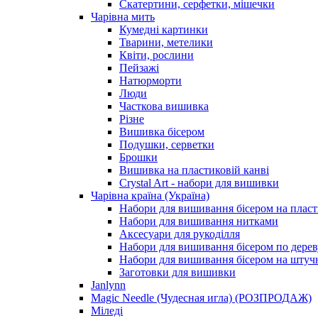
Скатертини, серфетки, мішечки
Чарiвна мить
Кумедні картинки
Тварини, метелики
Квіти, рослини
Пейзажі
Натюрморти
Люди
Часткова вишивка
Різне
Вишивка бісером
Подушки, серветки
Брошки
Вишивка на пластиковій канві
Crystal Art - набори для вишивки
Чарівна країна (Україна)
Набори для вишивання бісером на пласт
Набори для вишивання нитками
Аксесуари для рукоділля
Набори для вишивання бісером по дерев
Набори для вишивання бісером на штучн
Заготовки для вишивки
Janlynn
Magic Needle (Чудесная игла) (РОЗПРОДАЖ)
Міледі