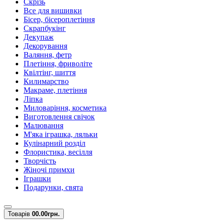
Скрізь
Все для вишивки
Бісер, бісероплетіння
Скрапбукінг
Декупаж
Декорування
Валяння, фетр
Плетіння, фриволіте
Квілтінг, шиття
Килимарство
Макраме, плетіння
Ліпка
Миловаріння, косметика
Виготовлення свічок
Малювання
М'яка іграшка, ляльки
Кулінарний розділ
Флористика, весілля
Творчість
Жіночі примхи
Іграшки
Подарунки, свята
Товарів
0
0.00грн.