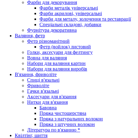
Фарби для декорування
Фарби металік універсальні
Фарби акрилові, універсальні
Фарби для металу, золочення та реставрації
Спеціальні складові, добавки
Фурнітура декоративна
Валяння, фетр
Фетр різноманітний
Фетр (войлок) листовий
Голки, аксесуари для фелтингу
Вовна для валяння
Набори для валяння картин
Набори для валяння виробів
В'язання, фриволіте
Спиці в'язальні
Фриволіте
Гачки в'язальні
Аксесуари для в'язання
Нитки для в'язання
Бавовна
Пряжа чистошерстяна
Пряжа з натуральних волокон
Пряжа з штучних волокон
Література по в'язанню *
Квілтінг, шиття