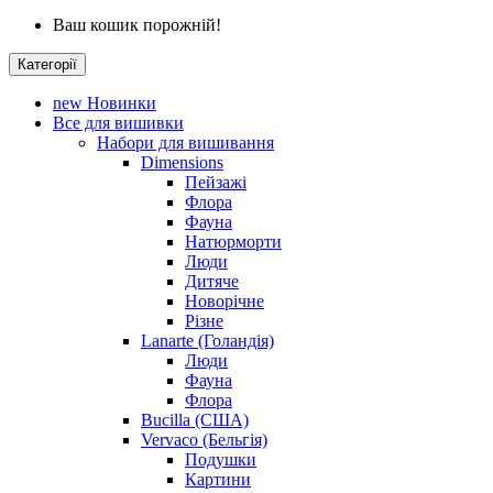
Ваш кошик порожній!
Категорії
new
Новинки
Все для вишивки
Набори для вишивання
Dimensions
Пейзажі
Флора
Фауна
Натюрморти
Люди
Дитяче
Новорічне
Різне
Lanarte (Голандія)
Люди
Фауна
Флора
Bucilla (США)
Vervaco (Бельгія)
Подушки
Картини