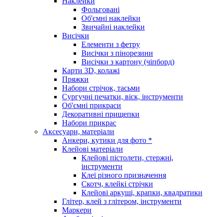
Наклейки
Фольговані
Об'ємні наклейки
Звичайні наклейки
Висічки
Елементи з фетру
Висічки з пінорезини
Висічки з картону (чіпборд)
Карти 3D, колажі
Пряжки
Набори стрічок, тасьми
Сургучні печатки, віск, інструменти
Об'ємні прикраси
Декоративні прищепки
Набори прикрас
Аксесуари, матеріали
Анкери, кутики для фото *
Клейові матеріали
Клейові пістолети, стержні,
інструменти
Клеї різного призначення
Скотч, клейкі стрічки
Клейові аркуші, крапки, квадратики
Глітер, клей з глітером, інструменти
Маркери