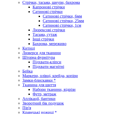
Стрічки, тасьма, шнури, бахрома
Капронові стрічки
Сатинові стрічки
Сатинові стрічки, 6мм
Сатинові стрічки, 25мм
Сатинові стрічки, 1см
Люрексові стрічки
Тасьма, сутаж
Інші стрічки
Бахрома, мереживо
Китиці
Люверси для тканини
Шторна фурнітура
Підхвати-кліпси
Підхвати магнітні
Бейка
Маркери, олівці, крейда, копіри
Замки-блискавки *
Тканина для шиття
Набори тканини, відрізи
Фетр, метраж
Аплікації, бантики
Зворотний бік подушок
Пір'я
Кравецькі ножиці *