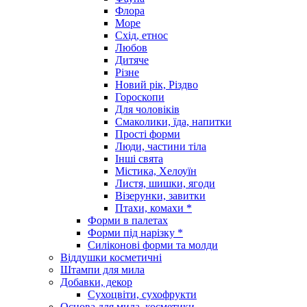
Флора
Море
Схід, етнос
Любов
Дитяче
Різне
Новий рік, Різдво
Гороскопи
Для чоловіків
Смаколики, їда, напитки
Прості форми
Люди, частини тіла
Інші свята
Містика, Хелоуїн
Листя, шишки, ягоди
Візерунки, завитки
Птахи, комахи *
Форми в палетах
Форми під нарізку *
Силіконові форми та молди
Віддушки косметичні
Штампи для мила
Добавки, декор
Сухоцвіти, сухофрукти
Основа для мила, косметики