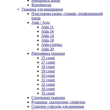
Наніашвілі Ірина
Riznobarvna
Тканина для вишивання
Пластикова канва, страмін, перфорований
папір
Aida / Аіда
Aida 11
Aida 16
Aida 14
Aida 18
Aida-стрічка
Aida 20
Рівномірна тканина
25 count
27 count
18 count
28 count
10 count
32 count
22 count
16 count
35 count
Спеціальні тканини
Рушники, скатертини, серветки
Сорочки з місцем для вишивки