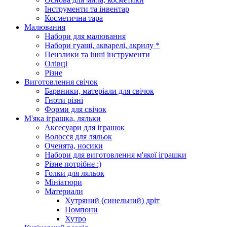
Інструменти та інвентар
Косметична тара
Малювання
Набори для малювання
Набори гуаші, акварелі, акрилу *
Пензлики та інші інструменти
Олівці
Різне
Виготовлення свічок
Барвники, матеріали для свічок
Гноти різні
Форми для свічок
М'яка іграшка, ляльки
Аксесуари для іграшок
Волосся для ляльок
Оченята, носики
Набори для виготовлення м'якої іграшки
Різне потрібне :)
Голки для ляльок
Мініатюри
Материали
Хутряний (синельний) дріт
Помпони
Хутро