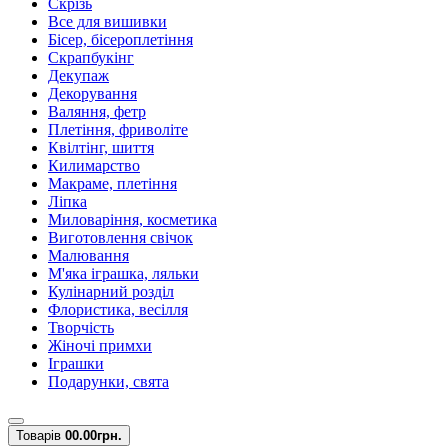
Скрізь
Все для вишивки
Бісер, бісероплетіння
Скрапбукінг
Декупаж
Декорування
Валяння, фетр
Плетіння, фриволіте
Квілтінг, шиття
Килимарство
Макраме, плетіння
Ліпка
Миловаріння, косметика
Виготовлення свічок
Малювання
М'яка іграшка, ляльки
Кулінарний розділ
Флористика, весілля
Творчість
Жіночі примхи
Іграшки
Подарунки, свята
Товарів
0
0.00грн.