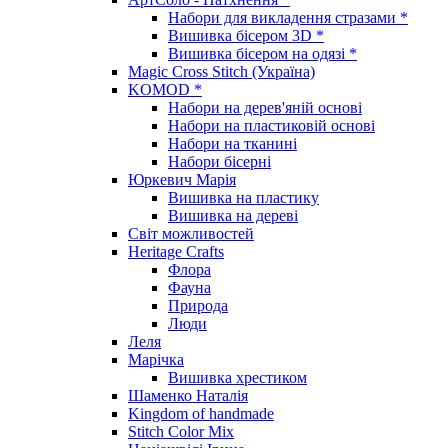
Набори для викладення стразами *
Вишивка бісером 3D *
Вишивка бісером на одязі *
Magic Cross Stitch (Україна)
KOMOD *
Набори на дерев'яній основі
Набори на пластиковій основі
Набори на тканині
Набори бісерні
Юркевич Марія
Вишивка на пластику
Вишивка на дереві
Світ можливостей
Heritage Crafts
Флора
Фауна
Природа
Люди
Леля
Марічка
Вишивка хрестиком
Шаменко Наталія
Kingdom of handmade
Stitch Color Mix