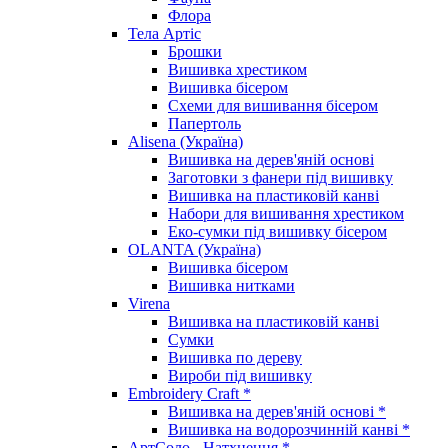
Флора
Тела Артіс
Брошки
Вишивка хрестиком
Вишивка бісером
Схеми для вишивання бісером
Папертоль
Alisena (Україна)
Вишивка на дерев'яній основі
Заготовки з фанери під вишивку
Вишивка на пластиковій канві
Набори для вишивання хрестиком
Еко-сумки під вишивку бісером
OLANTA (Україна)
Вишивка бісером
Вишивка нитками
Virena
Вишивка на пластиковій канві
Сумки
Вишивка по дереву
Вироби під вишивку
Embroidery Craft *
Вишивка на дерев'яній основі *
Вишивка на водорозчинній канві *
АртСоло - Натхнення *