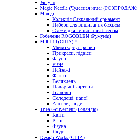
Janlynn
Magic Needle (Чудесная игла) (РОЗПРОДАЖ)
Міледі
Колекція Сакральний орнамент
Набори для вишивання бісером
Схеми для вишивання бісером
Гобелени ROGOBLEN (Румунія)
Mill Hill (США) *
Мініатюри, іграшки
Прикраси, підвіси
Фауна
Різне
Пейзажі
Флора
Великдень
Новорічні картини
Гелловін
Солодощі, напої
Ангели, люди
Thea Gouverneur (Голандія)
Квіти
Різне
Фауна
Люди
Design Works (США)