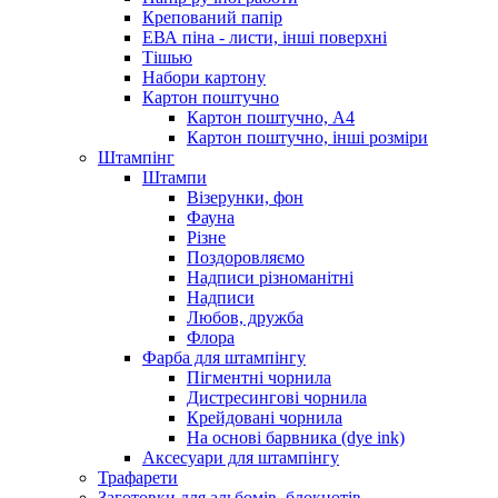
Крепований папір
ЕВА піна - листи, інші поверхні
Тішью
Набори картону
Картон поштучно
Картон поштучно, А4
Картон поштучно, інші розміри
Штампінг
Штампи
Візерунки, фон
Фауна
Різне
Поздоровляємо
Надписи різноманітні
Надписи
Любов, дружба
Флора
Фарба для штампінгу
Пігментні чорнила
Дистресингові чорнила
Крейдовані чорнила
На основі барвника (dye ink)
Аксесуари для штампінгу
Трафарети
Заготовки для альбомів, блокнотів