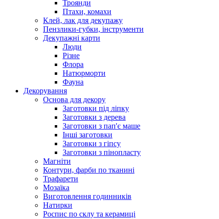
Троянди
Птахи, комахи
Клей, лак для декупажу
Пензлики-губки, інструменти
Декупажні карти
Люди
Різне
Флора
Натюрморти
Фауна
Декорування
Основа для декору
Заготовки під ліпку
Заготовки з дерева
Заготовки з пап'є маше
Інші заготовки
Заготовки з гіпсу
Заготовки з пінопласту
Магніти
Контури, фарби по тканині
Трафарети
Мозаїка
Виготовлення годинників
Натирки
Роспис по склу та керамиці