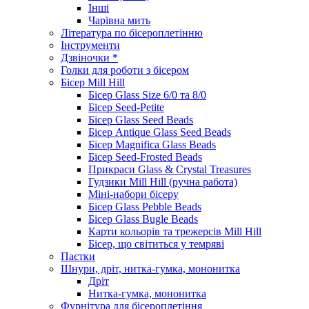
Інші
Чарівна мить
Література по бісероплетінню
Інструменти
Дзвіночки *
Голки для роботи з бісером
Бісер Mill Hill
Бісер Glass Size 6/0 та 8/0
Бісер Seed-Petite
Бісер Glass Seed Beads
Бісер Antique Glass Seed Beads
Бісер Magnifica Glass Beads
Бісер Seed-Frosted Beads
Прикраси Glass & Crystal Treasures
Гудзики Mill Hill (ручна работа)
Міні-набори бісеру
Бісер Glass Pebble Beads
Бісер Glass Bugle Beads
Карти кольорів та трежерсів Mill Hill
Бісер, що світиться у темряві
Паєтки
Шнури, дріт, нитка-гумка, мононитка
Дріт
Нитка-гумка, мононитка
Фурнітура для бісероплетіння