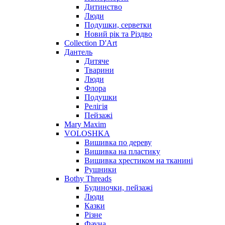
Дитинство
Люди
Подушки, серветки
Новий рік та Різдво
Collection D'Art
Дантель
Дитяче
Тварини
Люди
Флора
Подушки
Релігія
Пейзажі
Mary Maxim
VOLOSHKA
Вишивка по дереву
Вишивка на пластику
Вишивка хрестиком на тканині
Рушники
Bothy Threads
Будиночки, пейзажі
Люди
Казки
Різне
Фауна