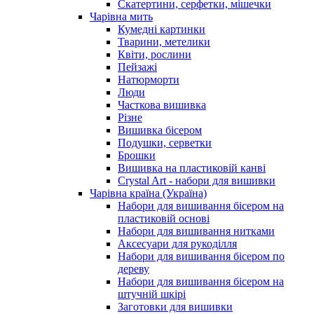
Скатертини, серфетки, мішечки
Чарiвна мить
Кумедні картинки
Тварини, метелики
Квіти, рослини
Пейзажі
Натюрморти
Люди
Часткова вишивка
Різне
Вишивка бісером
Подушки, серветки
Брошки
Вишивка на пластиковій канві
Crystal Art - набори для вишивки
Чарівна країна (Україна)
Набори для вишивання бісером на
пластиковій основі
Набори для вишивання нитками
Аксесуари для рукоділля
Набори для вишивання бісером по
дереву
Набори для вишивання бісером на
штучній шкірі
Заготовки для вишивки