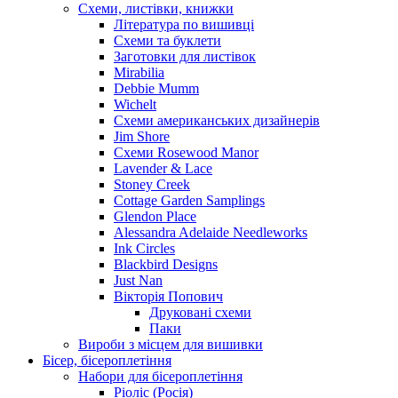
Схеми, листівки, книжки
Література по вишивці
Схеми та буклети
Заготовки для листівок
Mirabilia
Debbie Mumm
Wichelt
Схеми американських дизайнерів
Jim Shore
Cхеми Rosewood Manor
Lavender & Lace
Stoney Creek
Cottage Garden Samplings
Glendon Place
Alessandra Adelaide Needleworks
Ink Circles
Blackbird Designs
Just Nan
Вікторія Попович
Друковані схеми
Паки
Вироби з місцем для вишивки
Бісер, бісероплетіння
Набори для бісероплетіння
Ріоліс (Росія)