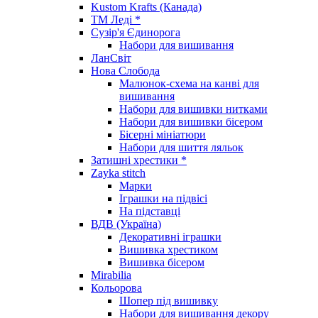
Kustom Krafts (Канада)
ТМ Леді *
Сузір'я Єдинорога
Набори для вишивання
ЛанСвіт
Нова Слобода
Малюнок-схема на канві для
вишивання
Набори для вишивки нитками
Набори для вишивки бісером
Бісерні мініатюри
Набори для шиття ляльок
Затишні хрестики *
Zayka stitch
Марки
Іграшки на підвісі
На підставці
ВДВ (Україна)
Декоративні іграшки
Вишивка хрестиком
Вишивка бісером
Mirabilia
Кольорова
Шопер під вишивку
Набори для вишивання декору