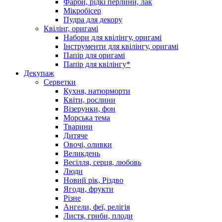
Фарби, рідкі перлини, лак
Мікробісер
Пудра для декору
Квілінг, оригамі
Набори для квілінгу, оригамі
Інструменти для квілінгу, оригамі
Папір для оригамі
Папір для квілінгу*
Декупаж
Серветки
Кухня, натюрморти
Квіти, рослини
Візерунки, фон
Морська тема
Тварини
Дитяче
Овочі, оливки
Великдень
Весілля, серця, любовь
Люди
Новий рік, Різдво
Ягоди, фрукти
Різне
Ангели, феї, релігія
Листя, гриби, плоди