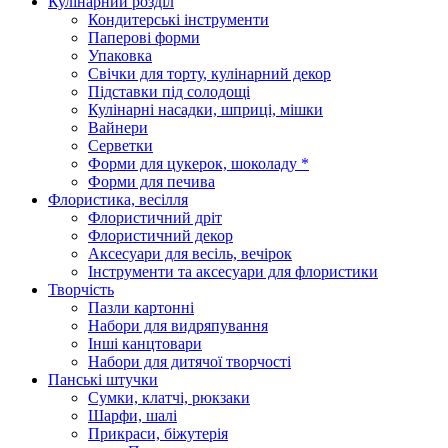
Кулінарний розділ
Кондитерські інструменти
Паперові форми
Упаковка
Свічки для торту, кулінарний декор
Підставки під солодощі
Кулінарні насадки, шприці, мішки
Вайнери
Серветки
Форми для цукерок, шоколаду *
Форми для печива
Флористика, весілля
Флористичний дріт
Флористичний декор
Аксесуари для весіль, вечірок
Інструменти та аксесуари для флористики
Творчість
Пазли картонні
Набори для видряпування
Інші канцтовари
Набори для дитячої творчості
Панські штучки
Сумки, клатчі, рюкзаки
Шарфи, шалі
Прикраси, біжутерія