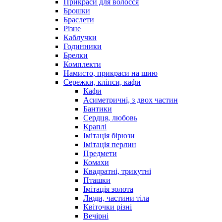
Прикраси для волосся
Брошки
Браслети
Різне
Каблучки
Годинники
Брелки
Комплекти
Намисто, прикраси на шию
Сережки, кліпси, кафи
Кафи
Асиметричні, з двох частин
Бантики
Сердця, любовь
Краплі
Імітація бірюзи
Імітація перлин
Предмети
Комахи
Квадратні, трикутні
Пташки
Імітація золота
Люди, частини тіла
Квіточки різні
Вечірні