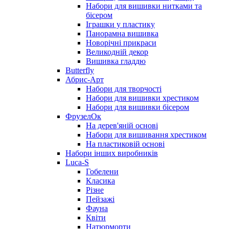
Набори для вишивки нитками та
бісером
Іграшки у пластику
Панорамна вишивка
Новорічні прикраси
Великодній декор
Вишивка гладдю
Butterfly
Абрис-Арт
Набори для творчості
Набори для вишивки хрестиком
Набори для вишивки бісером
ФрузелОк
На дерев'яній основі
Набори для вишивання хрестиком
На пластиковій основі
Набори інших виробників
Luca-S
Гобелени
Класика
Різне
Пейзажі
Фауна
Квіти
Натюрморти