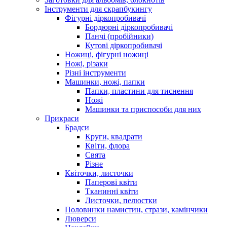
Інструменти для скрапбукингу
Фігурні діркопробивачі
Бордюрні діркопробивачі
Панчі (пробійники)
Кутові діркопробивачі
Ножиці, фігурні ножиці
Ножі, різаки
Різні інструменти
Машинки, ножі, папки
Папки, пластини для тиснення
Ножі
Машинки та приспособи для них
Прикраси
Брадси
Круги, квадрати
Квіти, флора
Свята
Різне
Квіточки, листочки
Паперові квіти
Тканинні квіти
Листочки, пелюстки
Половинки намистин, стрази, камінчики
Люверси