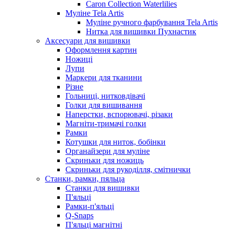
Caron Collection Waterlilies
Муліне Tela Artis
Муліне ручного фарбування Tela Artis
Нитка для вишивки Пухнастик
Аксесуари для вишивки
Оформлення картин
Ножиці
Лупи
Маркери для тканини
Різне
Гольниці, нитковдівачі
Голки для вишивання
Наперстки, вспорювачі, різаки
Магніти-тримачі голки
Рамки
Котушки для ниток, бобінки
Органайзери для муліне
Скриньки для ножиць
Скриньки для рукоділля, смітнички
Станки, рамки, пяльца
Станки для вишивки
П'яльці
Рамки-п'яльці
Q-Snaps
П'яльці магнітні