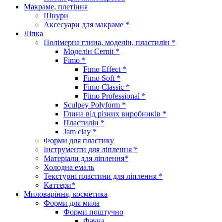
Макраме, плетіння
Шнури
Аксесуари для макраме *
Ліпка
Полімерна глина, моделін, пластилін *
Моделін Cernit *
Fimo *
Fimo Effect *
Fimo Soft *
Fimo Classic *
Fimo Professional *
Sculpey Polyform *
Глина від різних виробників *
Пластилін *
Jam clay *
Форми для пластику
Інструменти для ліплення *
Матеріали для ліплення*
Холодна емаль
Текстурні пластини для ліплення *
Каттери*
Миловаріння, косметика
Форми для мила
Форми поштучно
Фауна