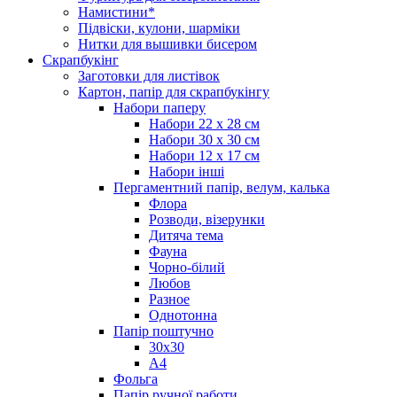
Намистини*
Підвіски, кулони, шарміки
Нитки для вышивки бисером
Скрапбукінг
Заготовки для листівок
Картон, папір для скрапбукінгу
Набори паперу
Набори 22 х 28 см
Набори 30 х 30 см
Набори 12 х 17 см
Набори інші
Пергаментний папір, велум, калька
Флора
Розводи, візерунки
Дитяча тема
Фауна
Чорно-білий
Любов
Разное
Однотонна
Папір поштучно
30х30
А4
Фольга
Папір ручної работи