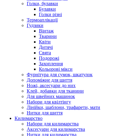
Голки, булавки
Булавки
Голки різні
Термоаплікації
Гудзики
Вінтаж
Тварини
Квіти
Дитячі
Свята
Подорожі
Захоплення
Кольорові мікси
Фурнітура для сумок, шкатулок
Допоміжне для шиття
Ножі, аксесуари до них
Клей, добавки для тканини
Для швейних машинок
Набори для квілтінгу
Лінійки, шаблони, трафарети, мати
Нитки для шиття
Килимарство
Набори для килимарства
Аксесуари для килимарства
Нитки для килимарства