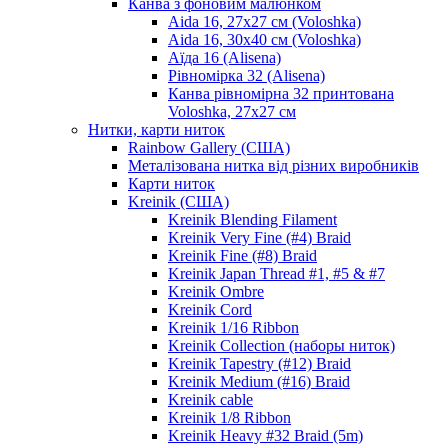
Канва з фоновим малюнком
Aida 16, 27х27 см (Voloshka)
Aida 16, 30х40 см (Voloshka)
Аїда 16 (Alisena)
Рівномірка 32 (Alisena)
Канва рівномірна 32 принтована
Voloshka, 27х27 см
Нитки, карти ниток
Rainbow Gallery (США)
Металізована нитка від різних виробників
Карти ниток
Kreinik (США)
Kreinik Blending Filament
Kreinik Very Fine (#4) Braid
Kreinik Fine (#8) Braid
Kreinik Japan Thread #1, #5 & #7
Kreinik Ombre
Kreinik Cord
Kreinik 1/16 Ribbon
Kreinik Collection (наборы ниток)
Kreinik Tapestry (#12) Braid
Kreinik Medium (#16) Braid
Kreinik cable
Kreinik 1/8 Ribbon
Kreinik Heavy #32 Braid (5m)