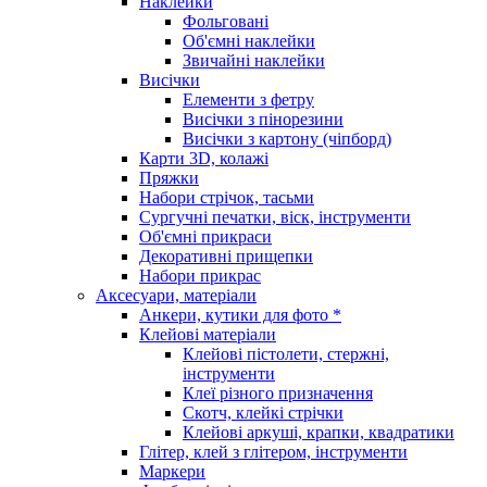
Наклейки
Фольговані
Об'ємні наклейки
Звичайні наклейки
Висічки
Елементи з фетру
Висічки з пінорезини
Висічки з картону (чіпборд)
Карти 3D, колажі
Пряжки
Набори стрічок, тасьми
Сургучні печатки, віск, інструменти
Об'ємні прикраси
Декоративні прищепки
Набори прикрас
Аксесуари, матеріали
Анкери, кутики для фото *
Клейові матеріали
Клейові пістолети, стержні,
інструменти
Клеї різного призначення
Скотч, клейкі стрічки
Клейові аркуші, крапки, квадратики
Глітер, клей з глітером, інструменти
Маркери