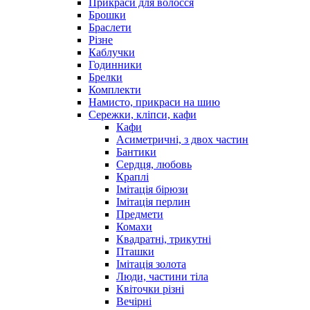
Прикраси для волосся
Брошки
Браслети
Різне
Каблучки
Годинники
Брелки
Комплекти
Намисто, прикраси на шию
Сережки, кліпси, кафи
Кафи
Асиметричні, з двох частин
Бантики
Сердця, любовь
Краплі
Імітація бірюзи
Імітація перлин
Предмети
Комахи
Квадратні, трикутні
Пташки
Імітація золота
Люди, частини тіла
Квіточки різні
Вечірні