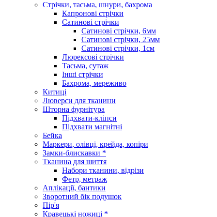
Стрічки, тасьма, шнури, бахрома
Капронові стрічки
Сатинові стрічки
Сатинові стрічки, 6мм
Сатинові стрічки, 25мм
Сатинові стрічки, 1см
Люрексові стрічки
Тасьма, сутаж
Інші стрічки
Бахрома, мереживо
Китиці
Люверси для тканини
Шторна фурнітура
Підхвати-кліпси
Підхвати магнітні
Бейка
Маркери, олівці, крейда, копіри
Замки-блискавки *
Тканина для шиття
Набори тканини, відрізи
Фетр, метраж
Аплікації, бантики
Зворотний бік подушок
Пір'я
Кравецькі ножиці *