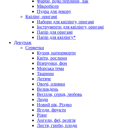
Фарби, рідкі перлини, лак
Мікробісер
Пудра для декору
Квілінг, оригамі
Набори для квілінгу, оригамі
Інструменти для квілінгу, оригамі
Папір для оригамі
Папір для квілінгу*
Декупаж
Серветки
Кухня, натюрморти
Квіти, рослини
Візерунки, фон
Морська тема
Тварини
Дитяче
Овочі, оливки
Великдень
Весілля, серця, любовь
Люди
Новий рік, Різдво
Ягоди, фрукти
Різне
Ангели, феї, релігія
Листя, гриби, плоди