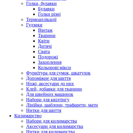
Голки, булавки
Булавки
Голки різні
Термоаплікації
Гудзики
Вінтаж
Тварини
Квіти
Дитячі
Свята
Подорожі
Захоплення
Кольорові мікси
Фурнітура для сумок, шкатулок
Допоміжне для шиття
Ножі, аксесуари до них
Клей, добавки для тканини
Для швейних машинок
Набори для квілтінгу
Лінійки, шаблони, трафарети, мати
Нитки для шиття
Килимарство
Набори для килимарства
Аксесуари для килимарства
Нитки для килимарства