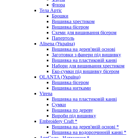
Флора
Тела Артіс
Брошки
Вишивка хрестиком
Вишивка бісером
Схеми для вишивання бісером
Папертоль
Alisena (Україна)
Вишивка на дерев'яній основі
Заготовки з фанери під вишивку
Вишивка на пластиковій канві
Набори для вишивання хрестиком
Еко-сумки під вишивку бісером
OLANTA (Україна)
Вишивка бісером
Вишивка нитками
Virena
Вишивка на пластиковій канві
Сумки
Вишивка по дереву
Вироби під вишивку
Embroidery Craft *
Вишивка на дерев'яній основі *
Вишивка на водорозчинній канві *
АртСоло - Натхнення *