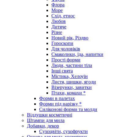
Флора
Море
Схід, етнос
Любов
Дитяче
Різне
Новий рік, Різдво
Гороскопи
Для чоловіків
Смаколики, їда, напитки
Прості форми
Люди, частини тіла
Інші свята
Містика, Хелоуїн
Листя, шишки, ягоди
Візерунки, завитки
Птахи, комахи *
Форми в палетах
Форми під нарізку *
Силіконові форми та молди
Віддушки косметичні
Штампи для мила
Добавки, декор
Сухоцвіти, сухофрукти
Основа для мила, косметики