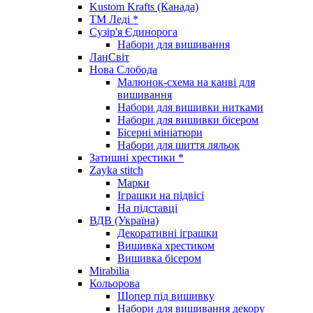
Kustom Krafts (Канада)
ТМ Леді *
Сузір'я Єдинорога
Набори для вишивання
ЛанСвіт
Нова Слобода
Малюнок-схема на канві для
вишивання
Набори для вишивки нитками
Набори для вишивки бісером
Бісерні мініатюри
Набори для шиття ляльок
Затишні хрестики *
Zayka stitch
Марки
Іграшки на підвісі
На підставці
ВДВ (Україна)
Декоративні іграшки
Вишивка хрестиком
Вишивка бісером
Mirabilia
Кольорова
Шопер під вишивку
Набори для вишивання декору