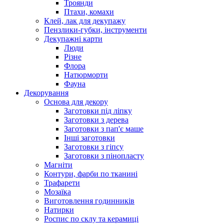
Троянди
Птахи, комахи
Клей, лак для декупажу
Пензлики-губки, інструменти
Декупажні карти
Люди
Різне
Флора
Натюрморти
Фауна
Декорування
Основа для декору
Заготовки під ліпку
Заготовки з дерева
Заготовки з пап'є маше
Інші заготовки
Заготовки з гіпсу
Заготовки з пінопласту
Магніти
Контури, фарби по тканині
Трафарети
Мозаїка
Виготовлення годинників
Натирки
Роспис по склу та керамиці