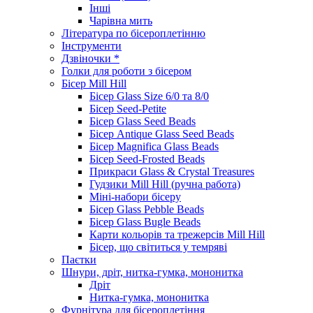
Інші
Чарівна мить
Література по бісероплетінню
Інструменти
Дзвіночки *
Голки для роботи з бісером
Бісер Mill Hill
Бісер Glass Size 6/0 та 8/0
Бісер Seed-Petite
Бісер Glass Seed Beads
Бісер Antique Glass Seed Beads
Бісер Magnifica Glass Beads
Бісер Seed-Frosted Beads
Прикраси Glass & Crystal Treasures
Гудзики Mill Hill (ручна работа)
Міні-набори бісеру
Бісер Glass Pebble Beads
Бісер Glass Bugle Beads
Карти кольорів та трежерсів Mill Hill
Бісер, що світиться у темряві
Паєтки
Шнури, дріт, нитка-гумка, мононитка
Дріт
Нитка-гумка, мононитка
Фурнітура для бісероплетіння