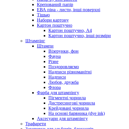
Крепований папір
ЕВА піна - листи, інші поверхні
Тішью
Набори картону
Картон поштучно
Картон поштучно, А4
Картон поштучно, інші розміри
Штампінг
Штампи
Візерунки, фон
Фауна
Різне
Поздоровляємо
Надписи різноманітні
Надписи
Любов, дружба
Флора
Фарба для штампінгу
Пігментні чорнила
Дистресингові чорнила
Крейдовані чорнила
На основі барвника (dye ink)
Аксесуари для штампінгу
Трафарети
Заготовки для альбомів, блокнотів