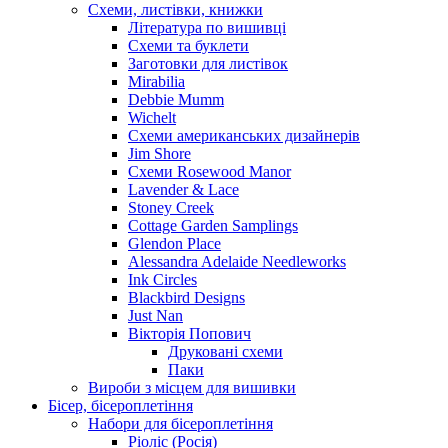
Схеми, листівки, книжки
Література по вишивці
Схеми та буклети
Заготовки для листівок
Mirabilia
Debbie Mumm
Wichelt
Схеми американських дизайнерів
Jim Shore
Cхеми Rosewood Manor
Lavender & Lace
Stoney Creek
Cottage Garden Samplings
Glendon Place
Alessandra Adelaide Needleworks
Ink Circles
Blackbird Designs
Just Nan
Вікторія Попович
Друковані схеми
Паки
Вироби з місцем для вишивки
Бісер, бісероплетіння
Набори для бісероплетіння
Ріоліс (Росія)