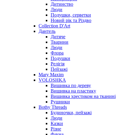
Дитинство
Люди
Подушки, серветки
Новий рік та Різдво
Collection D'Art
Дантель
Дитяче
Тварини
Люди
Флора
Подушки
Релігія
Пейзажі
Mary Maxim
VOLOSHKA
Вишивка по дереву
Вишивка на пластику
Вишивка хрестиком на тканині
Рушники
Bothy Threads
Будиночки, пейзажі
Люди
Казки
Різне
Фауна