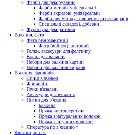
Фарби для декорування
Фарби металік універсальні
Фарби акрилові, універсальні
Фарби для металу, золочення та реставрації
Спеціальні складові, добавки
Фурнітура декоративна
Валяння, фетр
Фетр різноманітний
Фетр (войлок) листовий
Голки, аксесуари для фелтингу
Вовна для валяння
Набори для валяння картин
Набори для валяння виробів
В'язання, фриволіте
Спиці в'язальні
Фриволіте
Гачки в'язальні
Аксесуари для в'язання
Нитки для в'язання
Бавовна
Пряжа чистошерстяна
Пряжа з натуральних волокон
Пряжа з штучних волокон
Література по в'язанню *
Квілтінг, шиття