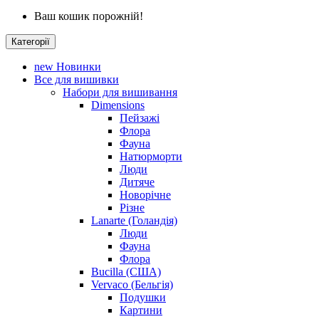
Ваш кошик порожній!
Категорії
new
Новинки
Все для вишивки
Набори для вишивання
Dimensions
Пейзажі
Флора
Фауна
Натюрморти
Люди
Дитяче
Новорічне
Різне
Lanarte (Голандія)
Люди
Фауна
Флора
Bucilla (США)
Vervaco (Бельгія)
Подушки
Картини