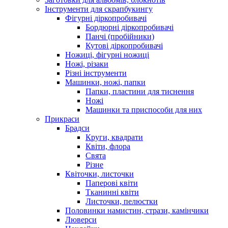
Інструменти для скрапбукингу
Фігурні діркопробивачі
Бордюрні діркопробивачі
Панчі (пробійники)
Кутові діркопробивачі
Ножиці, фігурні ножиці
Ножі, різаки
Різні інструменти
Машинки, ножі, папки
Папки, пластини для тиснення
Ножі
Машинки та приспособи для них
Прикраси
Брадси
Круги, квадрати
Квіти, флора
Свята
Різне
Квіточки, листочки
Паперові квіти
Тканинні квіти
Листочки, пелюстки
Половинки намистин, стрази, камінчики
Люверси