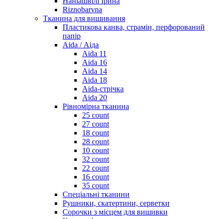
Наніашвілі Ірина
Riznobarvna
Тканина для вишивання
Пластикова канва, страмін, перфорований
папір
Aida / Аіда
Aida 11
Aida 16
Aida 14
Aida 18
Aida-стрічка
Aida 20
Рівномірна тканина
25 count
27 count
18 count
28 count
10 count
32 count
22 count
16 count
35 count
Спеціальні тканини
Рушники, скатертини, серветки
Сорочки з місцем для вишивки