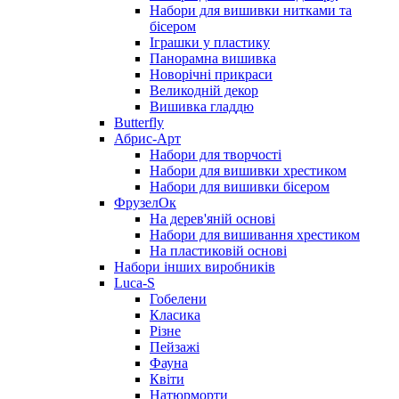
Набори для вишивки нитками та
бісером
Іграшки у пластику
Панорамна вишивка
Новорічні прикраси
Великодній декор
Вишивка гладдю
Butterfly
Абрис-Арт
Набори для творчості
Набори для вишивки хрестиком
Набори для вишивки бісером
ФрузелОк
На дерев'яній основі
Набори для вишивання хрестиком
На пластиковій основі
Набори інших виробників
Luca-S
Гобелени
Класика
Різне
Пейзажі
Фауна
Квіти
Натюрморти