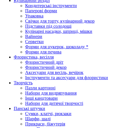
Кулінарний розділ
Кондитерські інструменти
Паперові форми
Упаковка
Свічки для торту, кулінарний декор
Підставки під солодощі
Кулінарні насадки, шприці, мішки
Вайнери
Серветки
Форми для цукерок, шоколаду *
Форми для печива
Флористика, весілля
Флористичний дріт
Флористичний декор
Аксесуари для весіль, вечірок
Інструменти та аксесуари для флористики
Творчість
Пазли картонні
Набори для видряпування
Інші канцтовари
Набори для дитячої творчості
Панські штучки
Сумки, клатчі, рюкзаки
Шарфи, шалі
Прикраси, біжутерія