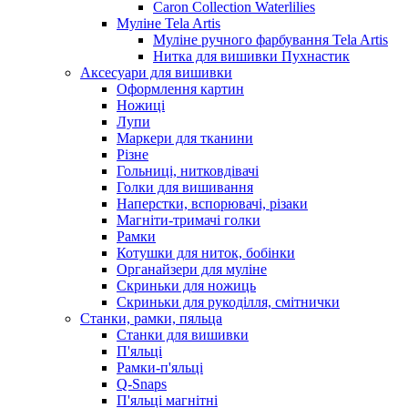
Caron Collection Waterlilies
Муліне Tela Artis
Муліне ручного фарбування Tela Artis
Нитка для вишивки Пухнастик
Аксесуари для вишивки
Оформлення картин
Ножиці
Лупи
Маркери для тканини
Різне
Гольниці, нитковдівачі
Голки для вишивання
Наперстки, вспорювачі, різаки
Магніти-тримачі голки
Рамки
Котушки для ниток, бобінки
Органайзери для муліне
Скриньки для ножиць
Скриньки для рукоділля, смітнички
Станки, рамки, пяльца
Станки для вишивки
П'яльці
Рамки-п'яльці
Q-Snaps
П'яльці магнітні