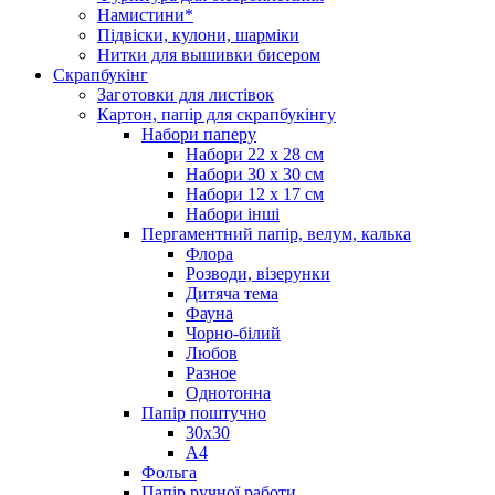
Намистини*
Підвіски, кулони, шарміки
Нитки для вышивки бисером
Скрапбукінг
Заготовки для листівок
Картон, папір для скрапбукінгу
Набори паперу
Набори 22 х 28 см
Набори 30 х 30 см
Набори 12 х 17 см
Набори інші
Пергаментний папір, велум, калька
Флора
Розводи, візерунки
Дитяча тема
Фауна
Чорно-білий
Любов
Разное
Однотонна
Папір поштучно
30х30
А4
Фольга
Папір ручної работи