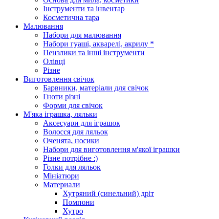
Інструменти та інвентар
Косметична тара
Малювання
Набори для малювання
Набори гуаші, акварелі, акрилу *
Пензлики та інші інструменти
Олівці
Різне
Виготовлення свічок
Барвники, матеріали для свічок
Гноти різні
Форми для свічок
М'яка іграшка, ляльки
Аксесуари для іграшок
Волосся для ляльок
Оченята, носики
Набори для виготовлення м'якої іграшки
Різне потрібне :)
Голки для ляльок
Мініатюри
Материали
Хутряний (синельний) дріт
Помпони
Хутро