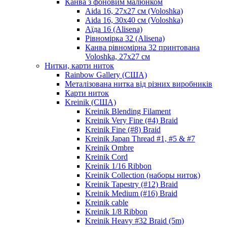
Канва з фоновим малюнком
Aida 16, 27х27 см (Voloshka)
Aida 16, 30х40 см (Voloshka)
Аїда 16 (Alisena)
Рівномірка 32 (Alisena)
Канва рівномірна 32 принтована
Voloshka, 27х27 см
Нитки, карти ниток
Rainbow Gallery (США)
Металізована нитка від різних виробників
Карти ниток
Kreinik (США)
Kreinik Blending Filament
Kreinik Very Fine (#4) Braid
Kreinik Fine (#8) Braid
Kreinik Japan Thread #1, #5 & #7
Kreinik Ombre
Kreinik Cord
Kreinik 1/16 Ribbon
Kreinik Collection (наборы ниток)
Kreinik Tapestry (#12) Braid
Kreinik Medium (#16) Braid
Kreinik cable
Kreinik 1/8 Ribbon
Kreinik Heavy #32 Braid (5m)