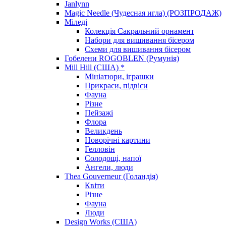
Janlynn
Magic Needle (Чудесная игла) (РОЗПРОДАЖ)
Міледі
Колекція Сакральний орнамент
Набори для вишивання бісером
Схеми для вишивання бісером
Гобелени ROGOBLEN (Румунія)
Mill Hill (США) *
Мініатюри, іграшки
Прикраси, підвіси
Фауна
Різне
Пейзажі
Флора
Великдень
Новорічні картини
Гелловін
Солодощі, напої
Ангели, люди
Thea Gouverneur (Голандія)
Квіти
Різне
Фауна
Люди
Design Works (США)