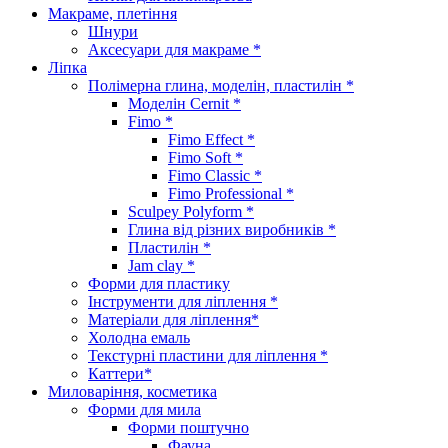
Макраме, плетіння
Шнури
Аксесуари для макраме *
Ліпка
Полімерна глина, моделін, пластилін *
Моделін Cernit *
Fimo *
Fimo Effect *
Fimo Soft *
Fimo Classic *
Fimo Professional *
Sculpey Polyform *
Глина від різних виробників *
Пластилін *
Jam clay *
Форми для пластику
Інструменти для ліплення *
Матеріали для ліплення*
Холодна емаль
Текстурні пластини для ліплення *
Каттери*
Миловаріння, косметика
Форми для мила
Форми поштучно
Фауна