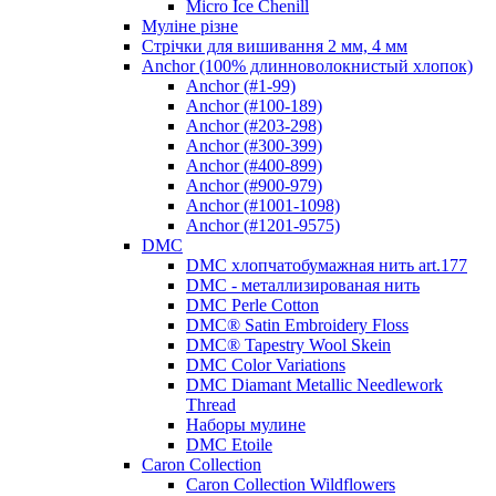
Micro Ice Chenill
Муліне різне
Стрічки для вишивання 2 мм, 4 мм
Anchor (100% длинноволокнистый хлопок)
Anchor (#1-99)
Anchor (#100-189)
Anchor (#203-298)
Anchor (#300-399)
Anchor (#400-899)
Anchor (#900-979)
Anchor (#1001-1098)
Anchor (#1201-9575)
DMC
DMC хлопчатобумажная нить art.177
DMC - металлизированая нить
DMC Perle Cotton
DMC® Satin Embroidery Floss
DMC® Tapestry Wool Skein
DMC Color Variations
DMC Diamant Metallic Needlework
Thread
Наборы мулине
DMC Etoile
Caron Collection
Caron Collection Wildflowers