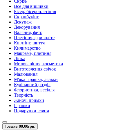
Скрізь
Все для вишивки
Бісер, бісероплетіння
Скрапбукінг
Декупаж
Декорування
Валяння, фетр
Плетіння, фриволіте
Квілтінг, шиття
Килимарство
Макраме, плетіння
Ліпка
Миловаріння, косметика
Виготовлення свічок
Малювання
М'яка іграшка, ляльки
Кулінарний розділ
Флористика, весілля
Творчість
Жіночі примхи
Іграшки
Подарунки, свята
Товарів
0
0.00грн.