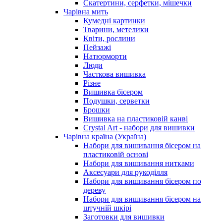
Скатертини, серфетки, мішечки
Чарiвна мить
Кумедні картинки
Тварини, метелики
Квіти, рослини
Пейзажі
Натюрморти
Люди
Часткова вишивка
Різне
Вишивка бісером
Подушки, серветки
Брошки
Вишивка на пластиковій канві
Crystal Art - набори для вишивки
Чарівна країна (Україна)
Набори для вишивання бісером на
пластиковій основі
Набори для вишивання нитками
Аксесуари для рукоділля
Набори для вишивання бісером по
дереву
Набори для вишивання бісером на
штучній шкірі
Заготовки для вишивки