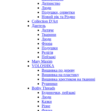
Дитинство
Люди
Подушки, серветки
Новий рік та Різдво
Collection D'Art
Дантель
Дитяче
Тварини
Люди
Флора
Подушки
Релігія
Пейзажі
Mary Maxim
VOLOSHKA
Вишивка по дереву
Вишивка на пластику
Вишивка хрестиком на тканині
Рушники
Bothy Threads
Будиночки, пейзажі
Люди
Казки
Різне
Фауна