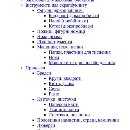
Інструменти для скрапбукингу
Фігурні діркопробивачі
Бордюрні діркопробивачі
Панчі (пробійники)
Кутові діркопробивачі
Ножиці, фігурні ножиці
Ножі, різаки
Різні інструменти
Машинки, ножі, папки
Папки, пластини для тиснення
Ножі
Машинки та приспособи для них
Прикраси
Брадси
Круги, квадрати
Квіти, флора
Свята
Різне
Квіточки, листочки
Паперові квіти
Тканинні квіти
Листочки, пелюстки
Половинки намистин, стрази, камінчики
Люверси