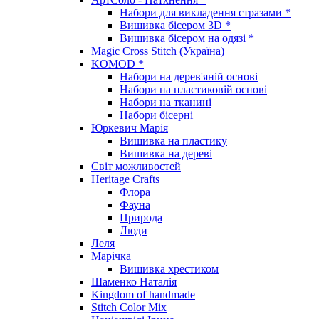
Набори для викладення стразами *
Вишивка бісером 3D *
Вишивка бісером на одязі *
Magic Cross Stitch (Україна)
KOMOD *
Набори на дерев'яній основі
Набори на пластиковій основі
Набори на тканині
Набори бісерні
Юркевич Марія
Вишивка на пластику
Вишивка на дереві
Світ можливостей
Heritage Crafts
Флора
Фауна
Природа
Люди
Леля
Марічка
Вишивка хрестиком
Шаменко Наталія
Kingdom of handmade
Stitch Color Mix