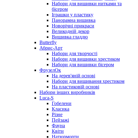
Набори для вишивки нитками та
бісером
Іграшки у пластику
Панорамна вишивка
Новорічні прикраси
Великодній декор
Вишивка гладдю
Butterfly
Абрис-Арт
Набори для творчості
Набори для вишивки хрестиком
Набори для вишивки бісером
ФрузелОк
На дерев'яній основі
Набори для вишивання хрестиком
На пластиковій основі
Набори інших виробників
Luca-S
Гобелени
Класика
Різне
Пейзажі
Фауна
Квіти
Натюрморти