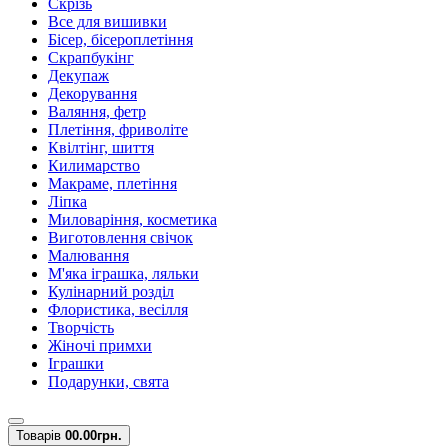
Скрізь
Все для вишивки
Бісер, бісероплетіння
Скрапбукінг
Декупаж
Декорування
Валяння, фетр
Плетіння, фриволіте
Квілтінг, шиття
Килимарство
Макраме, плетіння
Ліпка
Миловаріння, косметика
Виготовлення свічок
Малювання
М'яка іграшка, ляльки
Кулінарний розділ
Флористика, весілля
Творчість
Жіночі примхи
Іграшки
Подарунки, свята
Товарів
0
0.00грн.