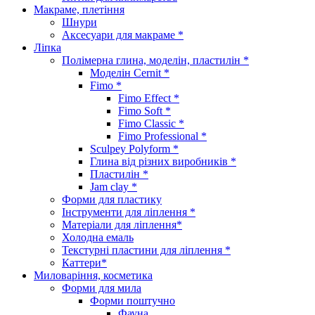
Макраме, плетіння
Шнури
Аксесуари для макраме *
Ліпка
Полімерна глина, моделін, пластилін *
Моделін Cernit *
Fimo *
Fimo Effect *
Fimo Soft *
Fimo Classic *
Fimo Professional *
Sculpey Polyform *
Глина від різних виробників *
Пластилін *
Jam clay *
Форми для пластику
Інструменти для ліплення *
Матеріали для ліплення*
Холодна емаль
Текстурні пластини для ліплення *
Каттери*
Миловаріння, косметика
Форми для мила
Форми поштучно
Фауна