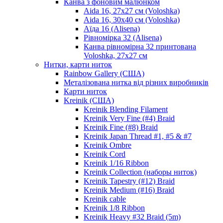
Канва з фоновим малюнком
Aida 16, 27х27 см (Voloshka)
Aida 16, 30х40 см (Voloshka)
Аїда 16 (Alisena)
Рівномірка 32 (Alisena)
Канва рівномірна 32 принтована
Voloshka, 27х27 см
Нитки, карти ниток
Rainbow Gallery (США)
Металізована нитка від різних виробників
Карти ниток
Kreinik (США)
Kreinik Blending Filament
Kreinik Very Fine (#4) Braid
Kreinik Fine (#8) Braid
Kreinik Japan Thread #1, #5 & #7
Kreinik Ombre
Kreinik Cord
Kreinik 1/16 Ribbon
Kreinik Collection (наборы ниток)
Kreinik Tapestry (#12) Braid
Kreinik Medium (#16) Braid
Kreinik cable
Kreinik 1/8 Ribbon
Kreinik Heavy #32 Braid (5m)