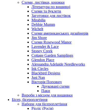
Схеми, листівки, книжки
Література по вишивці
Схеми та буклети
Заготовки для листівок
Mirabilia
Debbie Mumm
Wichelt
Схеми американських дизайнерів
Jim Shore
Cхеми Rosewood Manor
Lavender & Lace
Stoney Creek
Cottage Garden Samplings
Glendon Place
Alessandra Adelaide Needleworks
Ink Circles
Blackbird Designs
Just Nan
Вікторія Попович
Друковані схеми
Паки
Вироби з місцем для вишивки
Бісер, бісероплетіння
Набори для бісероплетіння
Ріоліс (Росія)