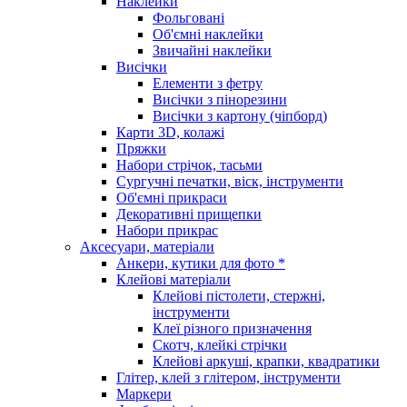
Наклейки
Фольговані
Об'ємні наклейки
Звичайні наклейки
Висічки
Елементи з фетру
Висічки з пінорезини
Висічки з картону (чіпборд)
Карти 3D, колажі
Пряжки
Набори стрічок, тасьми
Сургучні печатки, віск, інструменти
Об'ємні прикраси
Декоративні прищепки
Набори прикрас
Аксесуари, матеріали
Анкери, кутики для фото *
Клейові матеріали
Клейові пістолети, стержні,
інструменти
Клеї різного призначення
Скотч, клейкі стрічки
Клейові аркуші, крапки, квадратики
Глітер, клей з глітером, інструменти
Маркери