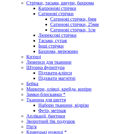
Стрічки, тасьма, шнури, бахрома
Капронові стрічки
Сатинові стрічки
Сатинові стрічки, 6мм
Сатинові стрічки, 25мм
Сатинові стрічки, 1см
Люрексові стрічки
Тасьма, сутаж
Інші стрічки
Бахрома, мереживо
Китиці
Люверси для тканини
Шторна фурнітура
Підхвати-кліпси
Підхвати магнітні
Бейка
Маркери, олівці, крейда, копіри
Замки-блискавки *
Тканина для шиття
Набори тканини, відрізи
Фетр, метраж
Аплікації, бантики
Зворотний бік подушок
Пір'я
Кравецькі ножиці *