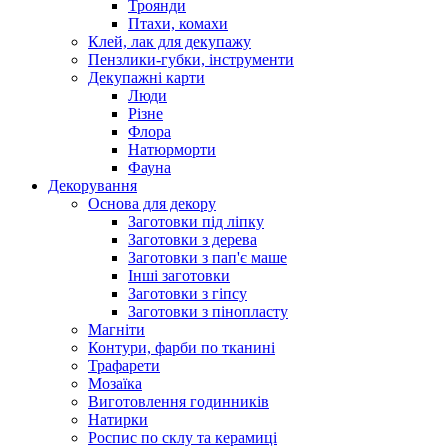
Троянди
Птахи, комахи
Клей, лак для декупажу
Пензлики-губки, інструменти
Декупажні карти
Люди
Різне
Флора
Натюрморти
Фауна
Декорування
Основа для декору
Заготовки під ліпку
Заготовки з дерева
Заготовки з пап'є маше
Інші заготовки
Заготовки з гіпсу
Заготовки з пінопласту
Магніти
Контури, фарби по тканині
Трафарети
Мозаїка
Виготовлення годинників
Натирки
Роспис по склу та керамиці