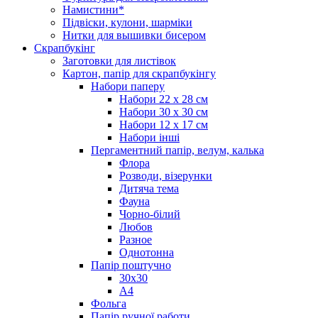
Намистини*
Підвіски, кулони, шарміки
Нитки для вышивки бисером
Скрапбукінг
Заготовки для листівок
Картон, папір для скрапбукінгу
Набори паперу
Набори 22 х 28 см
Набори 30 х 30 см
Набори 12 х 17 см
Набори інші
Пергаментний папір, велум, калька
Флора
Розводи, візерунки
Дитяча тема
Фауна
Чорно-білий
Любов
Разное
Однотонна
Папір поштучно
30х30
А4
Фольга
Папір ручної работи