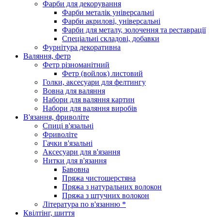
Фарби для декорування
Фарби металік універсальні
Фарби акрилові, універсальні
Фарби для металу, золочення та реставрації
Спеціальні складові, добавки
Фурнітура декоративна
Валяння, фетр
Фетр різноманітний
Фетр (войлок) листовий
Голки, аксесуари для фелтингу
Вовна для валяння
Набори для валяння картин
Набори для валяння виробів
В'язання, фриволіте
Спиці в'язальні
Фриволіте
Гачки в'язальні
Аксесуари для в'язання
Нитки для в'язання
Бавовна
Пряжа чистошерстяна
Пряжа з натуральних волокон
Пряжа з штучних волокон
Література по в'язанню *
Квілтінг, шиття