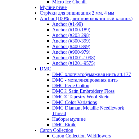
Micro Ice Chenill
Муліне різне
Стрічки для вишивання 2 мм, 4 мм
Anchor (100% длинноволокнистый хлопок)
Anchor (#1-99)
Anchor (#100-189)
Anchor (#203-298)
Anchor (#300-399)
Anchor (#400-899)
Anchor (#900-979)
Anchor (#1001-1098)
Anchor (#1201-9575)
DMC
DMC хлопчатобумажная нить art.177
DMC - металлизированая нить
DMC Perle Cotton
DMC® Satin Embroidery Floss
DMC® Tapestry Wool Skein
DMC Color Variations
DMC Diamant Metallic Needlework
Thread
Наборы мулине
DMC Etoile
Caron Collection
Caron Collection Wildflowers