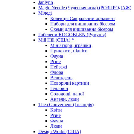
Janlynn
Magic Needle (Чудесная игла) (РОЗПРОДАЖ)
Міледі
Колекція Сакральний орнамент
Набори для вишивання бісером
Схеми для вишивання бісером
Гобелени ROGOBLEN (Румунія)
Mill Hill (США) *
Мініатюри, іграшки
Прикраси, підвіси
Фауна
Різне
Пейзажі
Флора
Великдень
Новорічні картини
Гелловін
Солодощі, напої
Ангели, люди
Thea Gouverneur (Голандія)
Квіти
Різне
Фауна
Люди
Design Works (США)