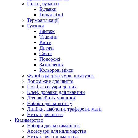
Голки, булавки
Булавки
Голки різні
Термоаплікації
Гудзики
Вінтаж
Тварини
Квіти
Дитячі
Свята
Подорожі
Захоплення
Кольорові мікси
Фурнітура для сумок, шкатулок
Допоміжне для шиття
Ножі, аксесуари до них
Клей, добавки для тканини
Для швейних машинок
Набори для квілтінгу
Лінійки, шаблони, трафарети, мати
Нитки для шиття
Килимарство
Набори для килимарства
Аксесуари для килимарства
Нитки для килимарства