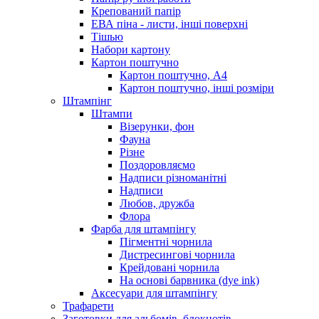
Крепований папір
ЕВА піна - листи, інші поверхні
Тішью
Набори картону
Картон поштучно
Картон поштучно, А4
Картон поштучно, інші розміри
Штампінг
Штампи
Візерунки, фон
Фауна
Різне
Поздоровляємо
Надписи різноманітні
Надписи
Любов, дружба
Флора
Фарба для штампінгу
Пігментні чорнила
Дистресингові чорнила
Крейдовані чорнила
На основі барвника (dye ink)
Аксесуари для штампінгу
Трафарети
Заготовки для альбомів, блокнотів