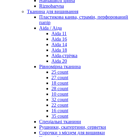
Наніашвілі Ірина
Riznobarvna
Тканина для вишивання
Пластикова канва, страмін, перфорований
папір
Aida / Аіда
Aida 11
Aida 16
Aida 14
Aida 18
Aida-стрічка
Aida 20
Рівномірна тканина
25 count
27 count
18 count
28 count
10 count
32 count
22 count
16 count
35 count
Спеціальні тканини
Рушники, скатертини, серветки
Сорочки з місцем для вишивки