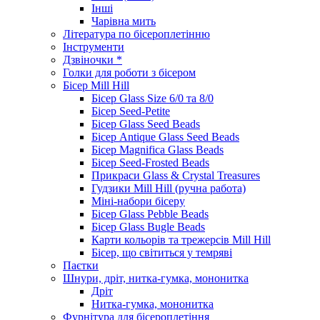
Інші
Чарівна мить
Література по бісероплетінню
Інструменти
Дзвіночки *
Голки для роботи з бісером
Бісер Mill Hill
Бісер Glass Size 6/0 та 8/0
Бісер Seed-Petite
Бісер Glass Seed Beads
Бісер Antique Glass Seed Beads
Бісер Magnifica Glass Beads
Бісер Seed-Frosted Beads
Прикраси Glass & Crystal Treasures
Гудзики Mill Hill (ручна работа)
Міні-набори бісеру
Бісер Glass Pebble Beads
Бісер Glass Bugle Beads
Карти кольорів та трежерсів Mill Hill
Бісер, що світиться у темряві
Паєтки
Шнури, дріт, нитка-гумка, мононитка
Дріт
Нитка-гумка, мононитка
Фурнітура для бісероплетіння