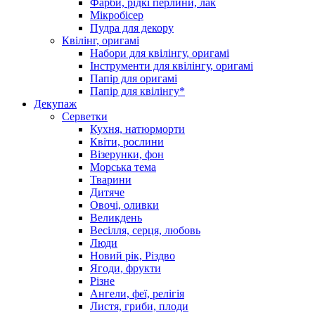
Фарби, рідкі перлини, лак
Мікробісер
Пудра для декору
Квілінг, оригамі
Набори для квілінгу, оригамі
Інструменти для квілінгу, оригамі
Папір для оригамі
Папір для квілінгу*
Декупаж
Серветки
Кухня, натюрморти
Квіти, рослини
Візерунки, фон
Морська тема
Тварини
Дитяче
Овочі, оливки
Великдень
Весілля, серця, любовь
Люди
Новий рік, Різдво
Ягоди, фрукти
Різне
Ангели, феї, релігія
Листя, гриби, плоди