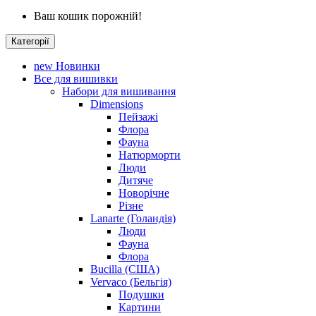
Ваш кошик порожній!
Категорії
new
Новинки
Все для вишивки
Набори для вишивання
Dimensions
Пейзажі
Флора
Фауна
Натюрморти
Люди
Дитяче
Новорічне
Різне
Lanarte (Голандія)
Люди
Фауна
Флора
Bucilla (США)
Vervaco (Бельгія)
Подушки
Картини