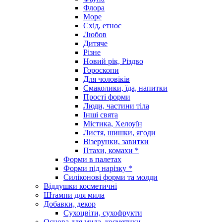
Флора
Море
Схід, етнос
Любов
Дитяче
Різне
Новий рік, Різдво
Гороскопи
Для чоловіків
Смаколики, їда, напитки
Прості форми
Люди, частини тіла
Інші свята
Містика, Хелоуїн
Листя, шишки, ягоди
Візерунки, завитки
Птахи, комахи *
Форми в палетах
Форми під нарізку *
Силіконові форми та молди
Віддушки косметичні
Штампи для мила
Добавки, декор
Сухоцвіти, сухофрукти
Основа для мила, косметики