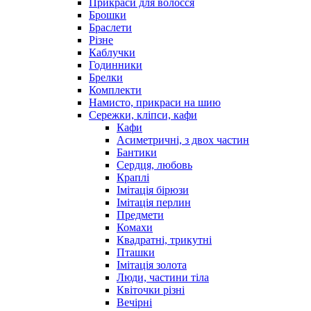
Прикраси для волосся
Брошки
Браслети
Різне
Каблучки
Годинники
Брелки
Комплекти
Намисто, прикраси на шию
Сережки, кліпси, кафи
Кафи
Асиметричні, з двох частин
Бантики
Сердця, любовь
Краплі
Імітація бірюзи
Імітація перлин
Предмети
Комахи
Квадратні, трикутні
Пташки
Імітація золота
Люди, частини тіла
Квіточки різні
Вечірні