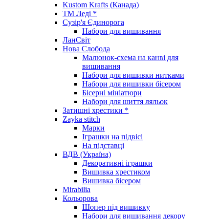
Kustom Krafts (Канада)
ТМ Леді *
Сузір'я Єдинорога
Набори для вишивання
ЛанСвіт
Нова Слобода
Малюнок-схема на канві для
вишивання
Набори для вишивки нитками
Набори для вишивки бісером
Бісерні мініатюри
Набори для шиття ляльок
Затишні хрестики *
Zayka stitch
Марки
Іграшки на підвісі
На підставці
ВДВ (Україна)
Декоративні іграшки
Вишивка хрестиком
Вишивка бісером
Mirabilia
Кольорова
Шопер під вишивку
Набори для вишивання декору