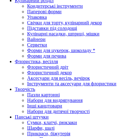
Кулінарний розділ
Кондитерські інструменти
Паперові форми
Упаковка
Свічки для торту, кулінарний декор
Підставки під солодощі
Кулінарні насадки, шприці, мішки
Вайнери
Серветки
Форми для цукерок, шоколаду *
Форми для печива
Флористика, весілля
Флористичний дріт
Флористичний декор
Аксесуари для весіль, вечірок
Інструменти та аксесуари для флористики
Творчість
Пазли картонні
Набори для видряпування
Інші канцтовари
Набори для дитячої творчості
Панські штучки
Сумки, клатчі, рюкзаки
Шарфи, шалі
Прикраси, біжутерія