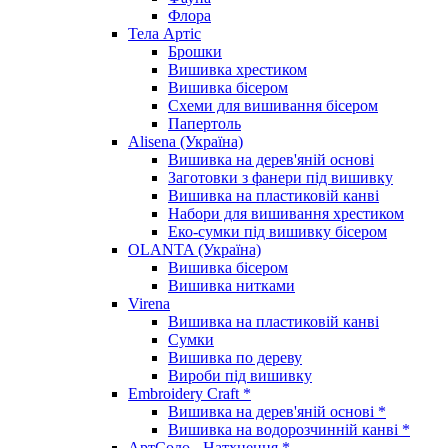
Флора
Тела Артіс
Брошки
Вишивка хрестиком
Вишивка бісером
Схеми для вишивання бісером
Папертоль
Alisena (Україна)
Вишивка на дерев'яній основі
Заготовки з фанери під вишивку
Вишивка на пластиковій канві
Набори для вишивання хрестиком
Еко-сумки під вишивку бісером
OLANTA (Україна)
Вишивка бісером
Вишивка нитками
Virena
Вишивка на пластиковій канві
Сумки
Вишивка по дереву
Вироби під вишивку
Embroidery Craft *
Вишивка на дерев'яній основі *
Вишивка на водорозчинній канві *
АртСоло - Натхнення *