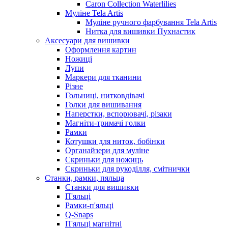
Caron Collection Waterlilies
Муліне Tela Artis
Муліне ручного фарбування Tela Artis
Нитка для вишивки Пухнастик
Аксесуари для вишивки
Оформлення картин
Ножиці
Лупи
Маркери для тканини
Різне
Гольниці, нитковдівачі
Голки для вишивання
Наперстки, вспорювачі, різаки
Магніти-тримачі голки
Рамки
Котушки для ниток, бобінки
Органайзери для муліне
Скриньки для ножиць
Скриньки для рукоділля, смітнички
Станки, рамки, пяльца
Станки для вишивки
П'яльці
Рамки-п'яльці
Q-Snaps
П'яльці магнітні