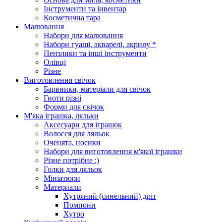
Інструменти та інвентар
Косметична тара
Малювання
Набори для малювання
Набори гуаші, акварелі, акрилу *
Пензлики та інші інструменти
Олівці
Різне
Виготовлення свічок
Барвники, матеріали для свічок
Гноти різні
Форми для свічок
М'яка іграшка, ляльки
Аксесуари для іграшок
Волосся для ляльок
Оченята, носики
Набори для виготовлення м'якої іграшки
Різне потрібне :)
Голки для ляльок
Мініатюри
Материали
Хутряний (синельний) дріт
Помпони
Хутро