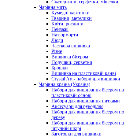
Скатертини, серфетки, мішечки
Чарiвна мить
Кумедні картинки
Тварини, метелики
Квіти, рослини
Пейзажі
Натюрморти
Люди
Часткова вишивка
Різне
Вишивка бісером
Подушки, серветки
Брошки
Вишивка на пластиковій канві
Crystal Art - набори для вишивки
Чарівна країна (Україна)
Набори для вишивання бісером на
пластиковій основі
Набори для вишивання нитками
Аксесуари для рукоділля
Набори для вишивання бісером по
дереву
Набори для вишивання бісером на
штучній шкірі
Заготовки для вишивки