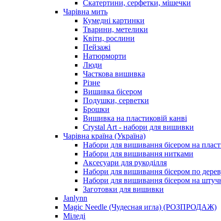
Скатертини, серфетки, мішечки
Чарiвна мить
Кумедні картинки
Тварини, метелики
Квіти, рослини
Пейзажі
Натюрморти
Люди
Часткова вишивка
Різне
Вишивка бісером
Подушки, серветки
Брошки
Вишивка на пластиковій канві
Crystal Art - набори для вишивки
Чарівна країна (Україна)
Набори для вишивання бісером на пласт
Набори для вишивання нитками
Аксесуари для рукоділля
Набори для вишивання бісером по дерев
Набори для вишивання бісером на штучн
Заготовки для вишивки
Janlynn
Magic Needle (Чудесная игла) (РОЗПРОДАЖ)
Міледі