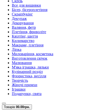
Скрізь
Все для вишивки
Бісер, бісероплетіння
Скрапбукінг
Декупаж
Декорування
Валяння, фетр
Плетіння, фриволіте
Квілтінг, шиття
Килимарство
Макраме, плетіння
Ліпка
Миловаріння, косметика
Виготовлення свічок
Малювання
М'яка іграшка, ляльки
Кулінарний розділ
Флористика, весілля
Творчість
Жіночі примхи
Іграшки
Подарунки, свята
Товарів
0
0.00грн.