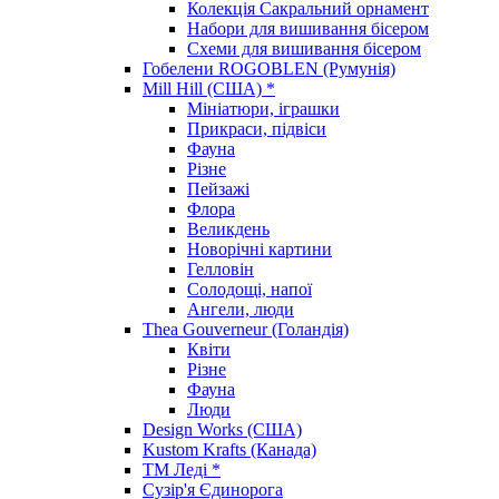
Колекція Сакральний орнамент
Набори для вишивання бісером
Схеми для вишивання бісером
Гобелени ROGOBLEN (Румунія)
Mill Hill (США) *
Мініатюри, іграшки
Прикраси, підвіси
Фауна
Різне
Пейзажі
Флора
Великдень
Новорічні картини
Гелловін
Солодощі, напої
Ангели, люди
Thea Gouverneur (Голандія)
Квіти
Різне
Фауна
Люди
Design Works (США)
Kustom Krafts (Канада)
ТМ Леді *
Сузір'я Єдинорога