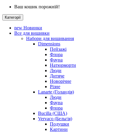
Ваш кошик порожній!
Категорії
new
Новинки
Все для вишивки
Набори для вишивання
Dimensions
Пейзажі
Флора
Фауна
Натюрморти
Люди
Дитяче
Новорічне
Різне
Lanarte (Голандія)
Люди
Фауна
Флора
Bucilla (США)
Vervaco (Бельгія)
Подушки
Картини