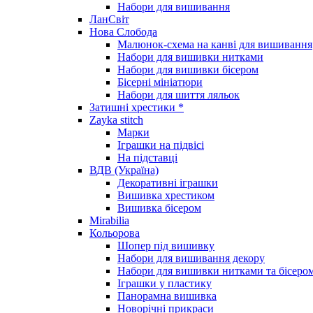
Набори для вишивання
ЛанСвіт
Нова Слобода
Малюнок-схема на канві для вишивання
Набори для вишивки нитками
Набори для вишивки бісером
Бісерні мініатюри
Набори для шиття ляльок
Затишні хрестики *
Zayka stitch
Марки
Іграшки на підвісі
На підставці
ВДВ (Україна)
Декоративні іграшки
Вишивка хрестиком
Вишивка бісером
Mirabilia
Кольорова
Шопер під вишивку
Набори для вишивання декору
Набори для вишивки нитками та бісеро
Іграшки у пластику
Панорамна вишивка
Новорічні прикраси