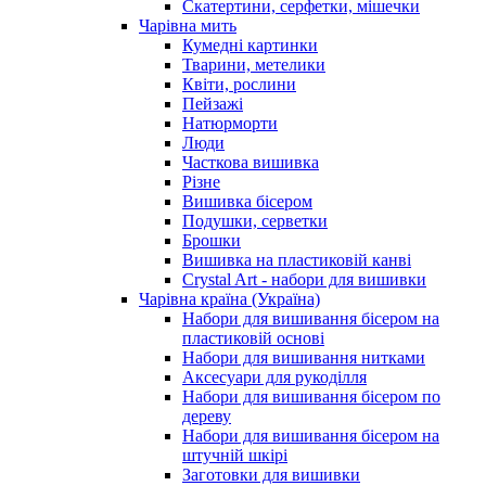
Скатертини, серфетки, мішечки
Чарiвна мить
Кумедні картинки
Тварини, метелики
Квіти, рослини
Пейзажі
Натюрморти
Люди
Часткова вишивка
Різне
Вишивка бісером
Подушки, серветки
Брошки
Вишивка на пластиковій канві
Crystal Art - набори для вишивки
Чарівна країна (Україна)
Набори для вишивання бісером на
пластиковій основі
Набори для вишивання нитками
Аксесуари для рукоділля
Набори для вишивання бісером по
дереву
Набори для вишивання бісером на
штучній шкірі
Заготовки для вишивки