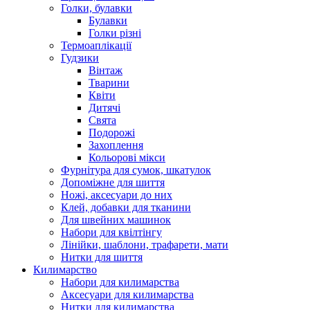
Голки, булавки
Булавки
Голки різні
Термоаплікації
Гудзики
Вінтаж
Тварини
Квіти
Дитячі
Свята
Подорожі
Захоплення
Кольорові мікси
Фурнітура для сумок, шкатулок
Допоміжне для шиття
Ножі, аксесуари до них
Клей, добавки для тканини
Для швейних машинок
Набори для квілтінгу
Лінійки, шаблони, трафарети, мати
Нитки для шиття
Килимарство
Набори для килимарства
Аксесуари для килимарства
Нитки для килимарства