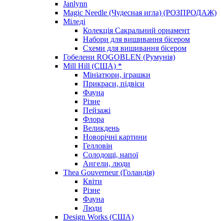
Janlynn
Magic Needle (Чудесная игла) (РОЗПРОДАЖ)
Міледі
Колекція Сакральний орнамент
Набори для вишивання бісером
Схеми для вишивання бісером
Гобелени ROGOBLEN (Румунія)
Mill Hill (США) *
Мініатюри, іграшки
Прикраси, підвіси
Фауна
Різне
Пейзажі
Флора
Великдень
Новорічні картини
Гелловін
Солодощі, напої
Ангели, люди
Thea Gouverneur (Голандія)
Квіти
Різне
Фауна
Люди
Design Works (США)