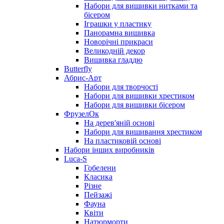
Набори для вишивки нитками та
бісером
Іграшки у пластику
Панорамна вишивка
Новорічні прикраси
Великодній декор
Вишивка гладдю
Butterfly
Абрис-Арт
Набори для творчості
Набори для вишивки хрестиком
Набори для вишивки бісером
ФрузелОк
На дерев'яній основі
Набори для вишивання хрестиком
На пластиковій основі
Набори інших виробників
Luca-S
Гобелени
Класика
Різне
Пейзажі
Фауна
Квіти
Натюрморти