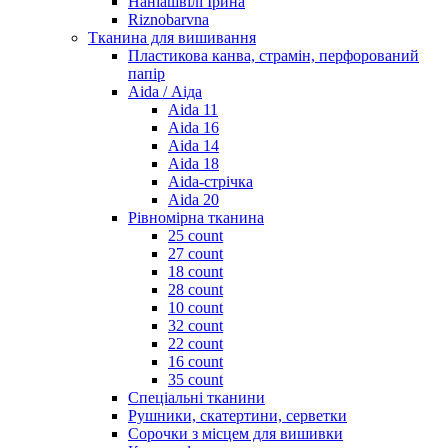
Наніашвілі Ірина
Riznobarvna
Тканина для вишивання
Пластикова канва, страмін, перфорований
папір
Aida / Аіда
Aida 11
Aida 16
Aida 14
Aida 18
Aida-стрічка
Aida 20
Рівномірна тканина
25 count
27 count
18 count
28 count
10 count
32 count
22 count
16 count
35 count
Спеціальні тканини
Рушники, скатертини, серветки
Сорочки з місцем для вишивки