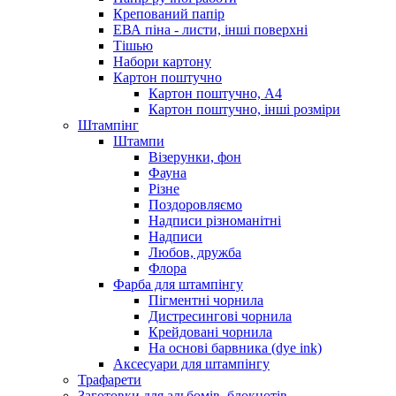
Крепований папір
ЕВА піна - листи, інші поверхні
Тішью
Набори картону
Картон поштучно
Картон поштучно, А4
Картон поштучно, інші розміри
Штампінг
Штампи
Візерунки, фон
Фауна
Різне
Поздоровляємо
Надписи різноманітні
Надписи
Любов, дружба
Флора
Фарба для штампінгу
Пігментні чорнила
Дистресингові чорнила
Крейдовані чорнила
На основі барвника (dye ink)
Аксесуари для штампінгу
Трафарети
Заготовки для альбомів, блокнотів