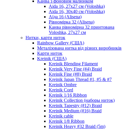
Канва з фоновим малюнком
Aida 16, 27х27 см (Voloshka)
Aida 16, 30х40 см (Voloshka)
Аїда 16 (Alisena)
Рівномірка 32 (Alisena)
Канва рівномірна 32 принтована
Voloshka, 27х27 см
Нитки, карти ниток
Rainbow Gallery (США)
Металізована нитка від різних виробників
Карти ниток
Kreinik (США)
Kreinik Blending Filament
Kreinik Very Fine (#4) Braid
Kreinik Fine (#8) Braid
Kreinik Japan Thread #1, #5 & #7
Kreinik Ombre
Kreinik Cord
Kreinik 1/16 Ribbon
Kreinik Collection (наборы ниток)
Kreinik Tapestry (#12) Braid
Kreinik Medium (#16) Braid
Kreinik cable
Kreinik 1/8 Ribbon
Kreinik Heavy #32 Braid (5m)