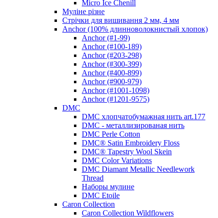
Micro Ice Chenill
Муліне різне
Стрічки для вишивання 2 мм, 4 мм
Anchor (100% длинноволокнистый хлопок)
Anchor (#1-99)
Anchor (#100-189)
Anchor (#203-298)
Anchor (#300-399)
Anchor (#400-899)
Anchor (#900-979)
Anchor (#1001-1098)
Anchor (#1201-9575)
DMC
DMC хлопчатобумажная нить art.177
DMC - металлизированая нить
DMC Perle Cotton
DMC® Satin Embroidery Floss
DMC® Tapestry Wool Skein
DMC Color Variations
DMC Diamant Metallic Needlework
Thread
Наборы мулине
DMC Etoile
Caron Collection
Caron Collection Wildflowers