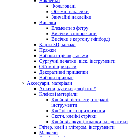
Наклейки
Фольговані
Об'ємні наклейки
Звичайні наклейки
Висічки
Елементи з фетру
Висічки з пінорезини
Висічки з картону (чіпборд)
Карти 3D, колажі
Пряжки
Набори стрічок, тасьми
Сургучні печатки, віск, інструменти
Об'ємні прикраси
Декоративні прищепки
Набори прикрас
Аксесуари, матеріали
Анкери, кутики для фото *
Клейові матеріали
Клейові пістолети, стержні,
інструменти
Клеї різного призначення
Скотч, клейкі стрічки
Клейові аркуші, крапки, квадратики
Глітер, клей з глітером, інструменти
Маркери