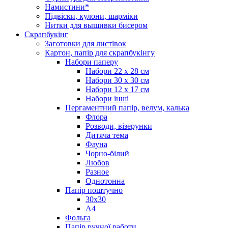
Намистини*
Підвіски, кулони, шарміки
Нитки для вышивки бисером
Скрапбукінг
Заготовки для листівок
Картон, папір для скрапбукінгу
Набори паперу
Набори 22 х 28 см
Набори 30 х 30 см
Набори 12 х 17 см
Набори інші
Пергаментний папір, велум, калька
Флора
Розводи, візерунки
Дитяча тема
Фауна
Чорно-білий
Любов
Разное
Однотонна
Папір поштучно
30х30
А4
Фольга
Папір ручної работи