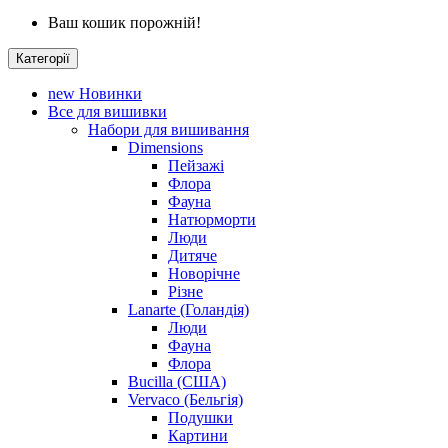
Ваш кошик порожній!
Категорії
new
Новинки
Все для вишивки
Набори для вишивання
Dimensions
Пейзажі
Флора
Фауна
Натюрморти
Люди
Дитяче
Новорічне
Різне
Lanarte (Голандія)
Люди
Фауна
Флора
Bucilla (США)
Vervaco (Бельгія)
Подушки
Картини