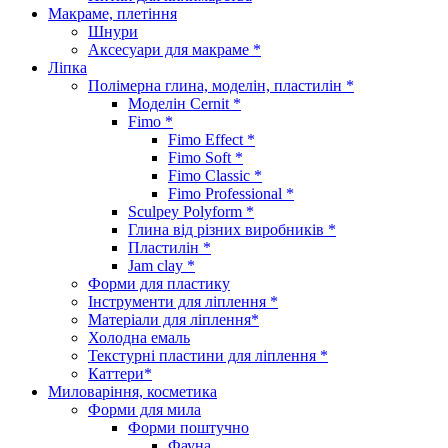
Макраме, плетіння
Шнури
Аксесуари для макраме *
Ліпка
Полімерна глина, моделін, пластилін *
Моделін Cernit *
Fimo *
Fimo Effect *
Fimo Soft *
Fimo Classic *
Fimo Professional *
Sculpey Polyform *
Глина від різних виробників *
Пластилін *
Jam clay *
Форми для пластику
Інструменти для ліплення *
Матеріали для ліплення*
Холодна емаль
Текстурні пластини для ліплення *
Каттери*
Миловаріння, косметика
Форми для мила
Форми поштучно
Фауна