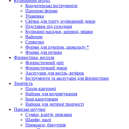
Кулінарний розділ
Кондитерські інструменти
Паперові форми
Упаковка
Свічки для торту, кулінарний декор
Підставки під солодощі
Кулінарні насадки, шприці, мішки
Вайнери
Серветки
Форми для цукерок, шоколаду *
Форми для печива
Флористика, весілля
Флористичний дріт
Флористичний декор
Аксесуари для весіль, вечірок
Інструменти та аксесуари для флористики
Творчість
Пазли картонні
Набори для видряпування
Інші канцтовари
Набори для дитячої творчості
Панські штучки
Сумки, клатчі, рюкзаки
Шарфи, шалі
Прикраси, біжутерія