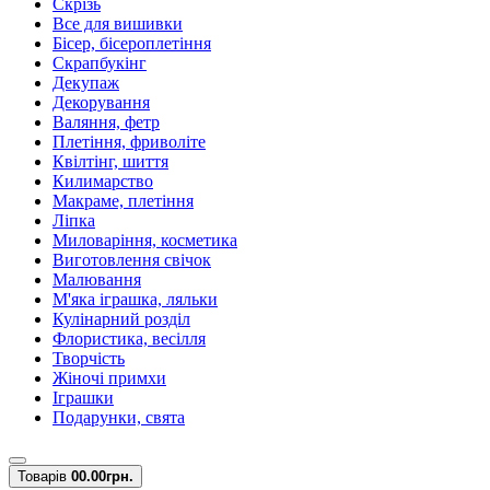
Скрізь
Все для вишивки
Бісер, бісероплетіння
Скрапбукінг
Декупаж
Декорування
Валяння, фетр
Плетіння, фриволіте
Квілтінг, шиття
Килимарство
Макраме, плетіння
Ліпка
Миловаріння, косметика
Виготовлення свічок
Малювання
М'яка іграшка, ляльки
Кулінарний розділ
Флористика, весілля
Творчість
Жіночі примхи
Іграшки
Подарунки, свята
Товарів
0
0.00грн.