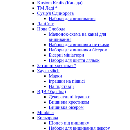
Kustom Krafts (Канада)
ТМ Леді *
Сузір'я Єдинорога
Набори для вишивання
ЛанСвіт
Нова Слобода
Малюнок-схема на канві для
вишивання
Набори для вишивки нитками
Набори для вишивки бісером
Бісерні мініатюри
Набори для шиття ляльок
Затишні хрестики *
Zayka stitch
Марки
Іграшки на підвісі
На підставці
ВДВ (Україна)
Декоративні іграшки
Вишивка хрестиком
Вишивка бісером
Mirabilia
Кольорова
Шопер під вишивку
Набори для вишивання декору