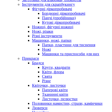
Інструменти для скрапбукингу
Фігурні діркопробивачі
Бордюрні діркопробивачі
Панчі (пробійники)
Кутові діркопробивачі
Ножиці, фігурні ножиці
Ножі, різаки
Різні інструменти
Машинки, ножі, папки
Папки, пластини для тиснення
Ножі
Машинки та приспособи для них
Прикраси
Брадси
Круги, квадрати
Квіти, флора
Свята
Різне
Квіточки, листочки
Паперові квіти
Тканинні квіти
Листочки, пелюстки
Половинки намистин, стрази, камінчики
Люверси