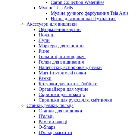
Caron Collection Waterlilies
Муліне Tela Artis
Муліне ручного фарбування Tela Artis
Нитка для вишивки Пухнастик
Аксесуари для вишивки
Оформлення картин
Ножиці
Лупи
Маркери для тканини
Різне
Гольниці, нитковдівачі
Голки для вишивання
Наперстки, вспорювачі, різаки
Магніти-тримачі голки
Рамки
Котушки для ниток, бобінки
Органайзери для муліне
Скриньки для ножиць
Скриньки для рукоділля, смітнички
Станки, рамки, пяльца
Станки для вишивки
П'яльці
Рамки-п'яльці
Q-Snaps
П'яльці магнітні