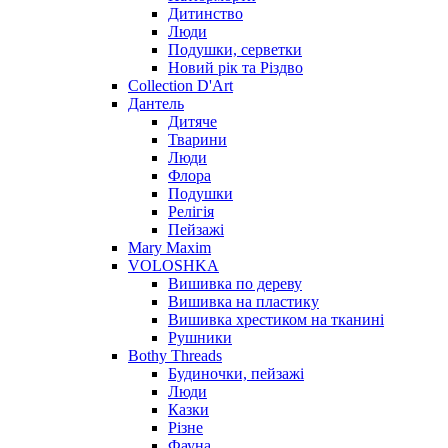
Дитинство
Люди
Подушки, серветки
Новий рік та Різдво
Collection D'Art
Дантель
Дитяче
Тварини
Люди
Флора
Подушки
Релігія
Пейзажі
Mary Maxim
VOLOSHKA
Вишивка по дереву
Вишивка на пластику
Вишивка хрестиком на тканині
Рушники
Bothy Threads
Будиночки, пейзажі
Люди
Казки
Різне
Фауна