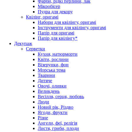
Фарби, рідкі перлини, лак
Мікробісер
Пудра для декору
Квілінг, оригамі
Набори для квілінгу, оригамі
Інструменти для квілінгу, оригамі
Папір для оригамі
Папір для квілінгу*
Декупаж
Серветки
Кухня, натюрморти
Квіти, рослини
Візерунки, фон
Морська тема
Тварини
Дитяче
Овочі, оливки
Великдень
Весілля, серця, любовь
Люди
Новий рік, Різдво
Ягоди, фрукти
Різне
Ангели, феї, релігія
Листя, гриби, плоди