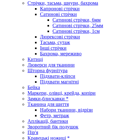
Стрічки, тасьма, шнури, бахрома
Капронові стрічки
Сатинові стрічки
Сатинові стрічки, 6мм
Сатинові стрічки, 25мм
Сатинові стрічки, 1см
Люрексові стрічки
Тасьма, сутаж
Інші стрічки
Бахрома, мереживо
Китиці
Люверси для тканини
Шторна фурнітура
Підхвати-кліпси
Підхвати магнітні
Бейка
Маркери, олівці, крейда, копіри
Замки-блискавки *
Тканина для шиття
Набори тканини, відрізи
Фетр, метраж
Аплікації, бантики
Зворотний бік подушок
Пір'я
Кравецькі ножиці *