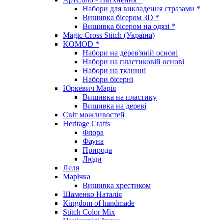
Набори для викладення стразами *
Вишивка бісером 3D *
Вишивка бісером на одязі *
Magic Cross Stitch (Україна)
KOMOD *
Набори на дерев'яній основі
Набори на пластиковій основі
Набори на тканині
Набори бісерні
Юркевич Марія
Вишивка на пластику
Вишивка на дереві
Світ можливостей
Heritage Crafts
Флора
Фауна
Природа
Люди
Леля
Марічка
Вишивка хрестиком
Шаменко Наталія
Kingdom of handmade
Stitch Color Mix