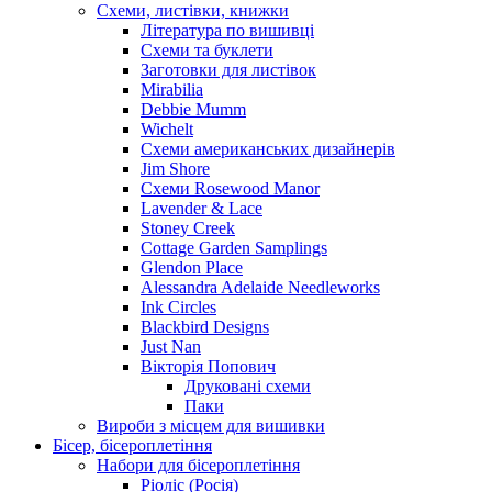
Схеми, листівки, книжки
Література по вишивці
Схеми та буклети
Заготовки для листівок
Mirabilia
Debbie Mumm
Wichelt
Схеми американських дизайнерів
Jim Shore
Cхеми Rosewood Manor
Lavender & Lace
Stoney Creek
Cottage Garden Samplings
Glendon Place
Alessandra Adelaide Needleworks
Ink Circles
Blackbird Designs
Just Nan
Вікторія Попович
Друковані схеми
Паки
Вироби з місцем для вишивки
Бісер, бісероплетіння
Набори для бісероплетіння
Ріоліс (Росія)