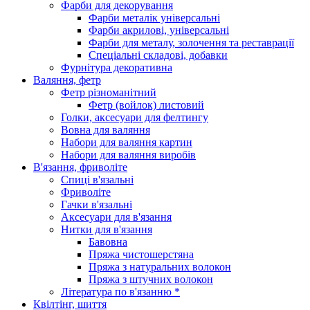
Фарби для декорування
Фарби металік універсальні
Фарби акрилові, універсальні
Фарби для металу, золочення та реставрації
Спеціальні складові, добавки
Фурнітура декоративна
Валяння, фетр
Фетр різноманітний
Фетр (войлок) листовий
Голки, аксесуари для фелтингу
Вовна для валяння
Набори для валяння картин
Набори для валяння виробів
В'язання, фриволіте
Спиці в'язальні
Фриволіте
Гачки в'язальні
Аксесуари для в'язання
Нитки для в'язання
Бавовна
Пряжа чистошерстяна
Пряжа з натуральних волокон
Пряжа з штучних волокон
Література по в'язанню *
Квілтінг, шиття