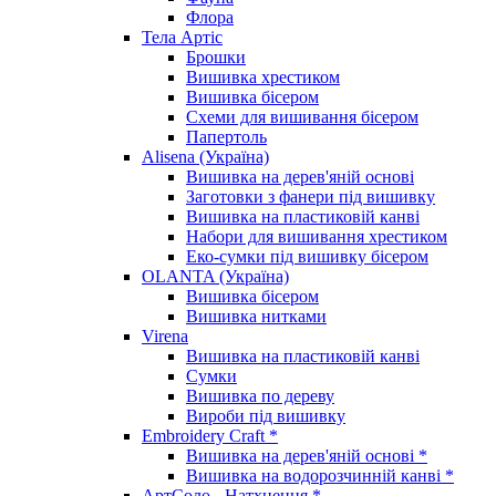
Флора
Тела Артіс
Брошки
Вишивка хрестиком
Вишивка бісером
Схеми для вишивання бісером
Папертоль
Alisena (Україна)
Вишивка на дерев'яній основі
Заготовки з фанери під вишивку
Вишивка на пластиковій канві
Набори для вишивання хрестиком
Еко-сумки під вишивку бісером
OLANTA (Україна)
Вишивка бісером
Вишивка нитками
Virena
Вишивка на пластиковій канві
Сумки
Вишивка по дереву
Вироби під вишивку
Embroidery Craft *
Вишивка на дерев'яній основі *
Вишивка на водорозчинній канві *
АртСоло - Натхнення *