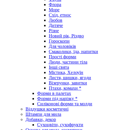
Флора
Море
Схід, етнос
Любов
Дитяче
Різне
Новий рік, Різдво
Гороскопи
Для чоловіків
Смаколики, їда, напитки
Прості форми
Люди, частини тіла
Інші свята
Містика, Хелоуїн
Листя, шишки, ягоди
Візерунки, завитки
Птахи, комахи *
Форми в палетах
Форми під нарізку *
Силіконові форми та молди
Віддушки косметичні
Штампи для мила
Добавки, декор
Сухоцвіти, сухофрукти
Основа для мила, косметики