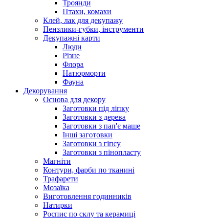
Троянди
Птахи, комахи
Клей, лак для декупажу
Пензлики-губки, інструменти
Декупажні карти
Люди
Різне
Флора
Натюрморти
Фауна
Декорування
Основа для декору
Заготовки під ліпку
Заготовки з дерева
Заготовки з пап'є маше
Інші заготовки
Заготовки з гіпсу
Заготовки з пінопласту
Магніти
Контури, фарби по тканині
Трафарети
Мозаїка
Виготовлення годинників
Натирки
Роспис по склу та керамиці