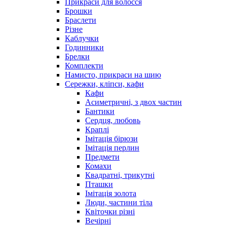
Прикраси для волосся
Брошки
Браслети
Різне
Каблучки
Годинники
Брелки
Комплекти
Намисто, прикраси на шию
Сережки, кліпси, кафи
Кафи
Асиметричні, з двох частин
Бантики
Сердця, любовь
Краплі
Імітація бірюзи
Імітація перлин
Предмети
Комахи
Квадратні, трикутні
Пташки
Імітація золота
Люди, частини тіла
Квіточки різні
Вечірні