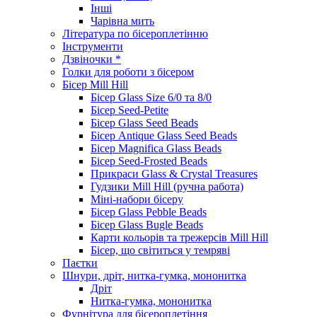
Інші
Чарівна мить
Література по бісероплетінню
Інструменти
Дзвіночки *
Голки для роботи з бісером
Бісер Mill Hill
Бісер Glass Size 6/0 та 8/0
Бісер Seed-Petite
Бісер Glass Seed Beads
Бісер Antique Glass Seed Beads
Бісер Magnifica Glass Beads
Бісер Seed-Frosted Beads
Прикраси Glass & Crystal Treasures
Гудзики Mill Hill (ручна работа)
Міні-набори бісеру
Бісер Glass Pebble Beads
Бісер Glass Bugle Beads
Карти кольорів та трежерсів Mill Hill
Бісер, що світиться у темряві
Паєтки
Шнури, дріт, нитка-гумка, мононитка
Дріт
Нитка-гумка, мононитка
Фурнітура для бісероплетіння