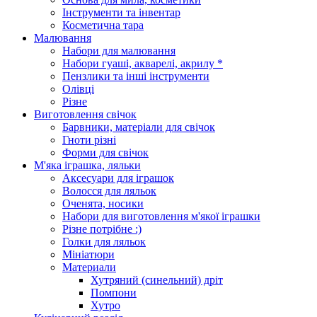
Інструменти та інвентар
Косметична тара
Малювання
Набори для малювання
Набори гуаші, акварелі, акрилу *
Пензлики та інші інструменти
Олівці
Різне
Виготовлення свічок
Барвники, матеріали для свічок
Гноти різні
Форми для свічок
М'яка іграшка, ляльки
Аксесуари для іграшок
Волосся для ляльок
Оченята, носики
Набори для виготовлення м'якої іграшки
Різне потрібне :)
Голки для ляльок
Мініатюри
Материали
Хутряний (синельний) дріт
Помпони
Хутро