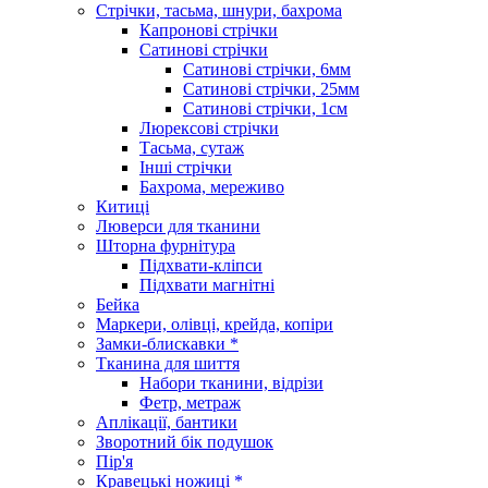
Стрічки, тасьма, шнури, бахрома
Капронові стрічки
Сатинові стрічки
Сатинові стрічки, 6мм
Сатинові стрічки, 25мм
Сатинові стрічки, 1см
Люрексові стрічки
Тасьма, сутаж
Інші стрічки
Бахрома, мереживо
Китиці
Люверси для тканини
Шторна фурнітура
Підхвати-кліпси
Підхвати магнітні
Бейка
Маркери, олівці, крейда, копіри
Замки-блискавки *
Тканина для шиття
Набори тканини, відрізи
Фетр, метраж
Аплікації, бантики
Зворотний бік подушок
Пір'я
Кравецькі ножиці *