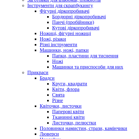
Інструменти для скрапбукингу
Фігурні діркопробивачі
Бордюрні діркопробивачі
Панчі (пробійники)
Кутові діркопробивачі
Ножиці, фігурні ножиці
Ножі, різаки
Різні інструменти
Машинки, ножі, папки
Папки, пластини для тиснення
Ножі
Машинки та приспособи для них
Прикраси
Брадси
Круги, квадрати
Квіти, флора
Свята
Різне
Квіточки, листочки
Паперові квіти
Тканинні квіти
Листочки, пелюстки
Половинки намистин, стрази, камінчики
Люверси