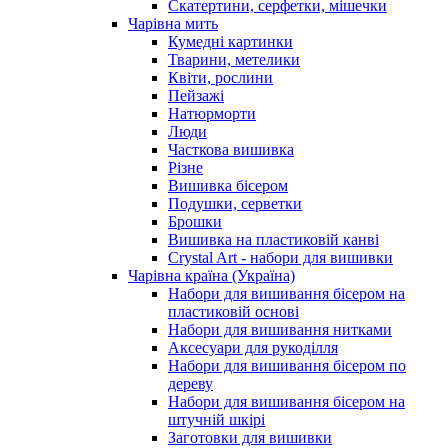
Скатертини, серфетки, мішечки
Чарiвна мить
Кумедні картинки
Тварини, метелики
Квіти, рослини
Пейзажі
Натюрморти
Люди
Часткова вишивка
Різне
Вишивка бісером
Подушки, серветки
Брошки
Вишивка на пластиковій канві
Crystal Art - набори для вишивки
Чарівна країна (Україна)
Набори для вишивання бісером на
пластиковій основі
Набори для вишивання нитками
Аксесуари для рукоділля
Набори для вишивання бісером по
дереву
Набори для вишивання бісером на
штучній шкірі
Заготовки для вишивки