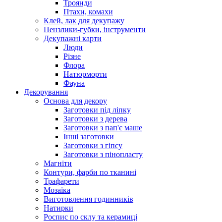
Троянди
Птахи, комахи
Клей, лак для декупажу
Пензлики-губки, інструменти
Декупажні карти
Люди
Різне
Флора
Натюрморти
Фауна
Декорування
Основа для декору
Заготовки під ліпку
Заготовки з дерева
Заготовки з пап'є маше
Інші заготовки
Заготовки з гіпсу
Заготовки з пінопласту
Магніти
Контури, фарби по тканині
Трафарети
Мозаїка
Виготовлення годинників
Натирки
Роспис по склу та керамиці