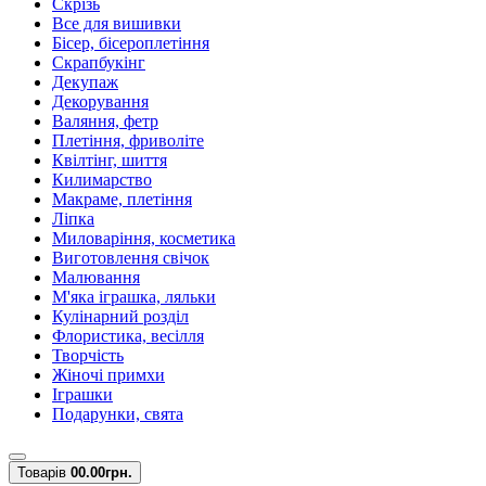
Скрізь
Все для вишивки
Бісер, бісероплетіння
Скрапбукінг
Декупаж
Декорування
Валяння, фетр
Плетіння, фриволіте
Квілтінг, шиття
Килимарство
Макраме, плетіння
Ліпка
Миловаріння, косметика
Виготовлення свічок
Малювання
М'яка іграшка, ляльки
Кулінарний розділ
Флористика, весілля
Творчість
Жіночі примхи
Іграшки
Подарунки, свята
Товарів
0
0.00грн.