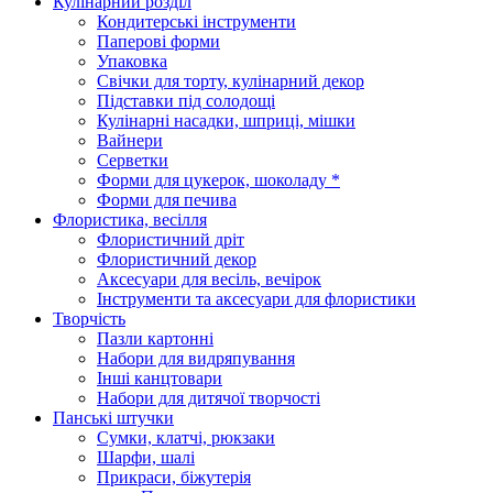
Кулінарний розділ
Кондитерські інструменти
Паперові форми
Упаковка
Свічки для торту, кулінарний декор
Підставки під солодощі
Кулінарні насадки, шприці, мішки
Вайнери
Серветки
Форми для цукерок, шоколаду *
Форми для печива
Флористика, весілля
Флористичний дріт
Флористичний декор
Аксесуари для весіль, вечірок
Інструменти та аксесуари для флористики
Творчість
Пазли картонні
Набори для видряпування
Інші канцтовари
Набори для дитячої творчості
Панські штучки
Сумки, клатчі, рюкзаки
Шарфи, шалі
Прикраси, біжутерія