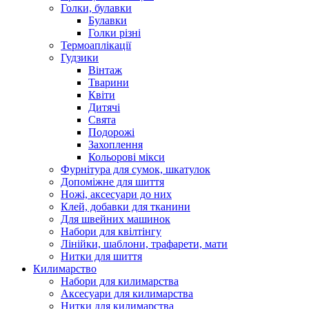
Голки, булавки
Булавки
Голки різні
Термоаплікації
Гудзики
Вінтаж
Тварини
Квіти
Дитячі
Свята
Подорожі
Захоплення
Кольорові мікси
Фурнітура для сумок, шкатулок
Допоміжне для шиття
Ножі, аксесуари до них
Клей, добавки для тканини
Для швейних машинок
Набори для квілтінгу
Лінійки, шаблони, трафарети, мати
Нитки для шиття
Килимарство
Набори для килимарства
Аксесуари для килимарства
Нитки для килимарства