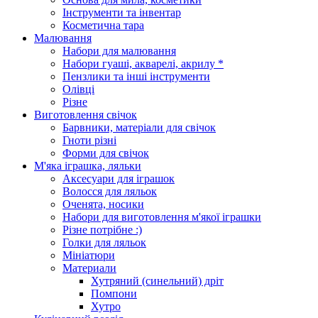
Інструменти та інвентар
Косметична тара
Малювання
Набори для малювання
Набори гуаші, акварелі, акрилу *
Пензлики та інші інструменти
Олівці
Різне
Виготовлення свічок
Барвники, матеріали для свічок
Гноти різні
Форми для свічок
М'яка іграшка, ляльки
Аксесуари для іграшок
Волосся для ляльок
Оченята, носики
Набори для виготовлення м'якої іграшки
Різне потрібне :)
Голки для ляльок
Мініатюри
Материали
Хутряний (синельний) дріт
Помпони
Хутро