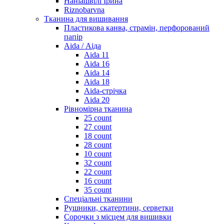
Наніашвілі Ірина
Riznobarvna
Тканина для вишивання
Пластикова канва, страмін, перфорований
папір
Aida / Аіда
Aida 11
Aida 16
Aida 14
Aida 18
Aida-стрічка
Aida 20
Рівномірна тканина
25 count
27 count
18 count
28 count
10 count
32 count
22 count
16 count
35 count
Спеціальні тканини
Рушники, скатертини, серветки
Сорочки з місцем для вишивки