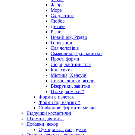
Флора
Море
Схід, етнос
Любов
Дитяче
Різне
Новий рік, Різдво
Гороскопи
Для чоловіків
Смаколики, їда, напитки
Прості форми
Люди, частини тіла
Інші свята
Містика, Хелоуїн
Листя, шишки, ягоди
Візерунки, завитки
Птахи, комахи *
Форми в палетах
Форми під нарізку *
Силіконові форми та молди
Віддушки косметичні
Штампи для мила
Добавки, декор
Сухоцвіти, сухофрукти
Основа для мила, косметики