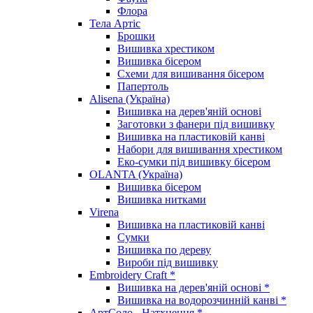
Флора
Тела Артіс
Брошки
Вишивка хрестиком
Вишивка бісером
Схеми для вишивання бісером
Папертоль
Alisena (Україна)
Вишивка на дерев'яній основі
Заготовки з фанери під вишивку
Вишивка на пластиковій канві
Набори для вишивання хрестиком
Еко-сумки під вишивку бісером
OLANTA (Україна)
Вишивка бісером
Вишивка нитками
Virena
Вишивка на пластиковій канві
Сумки
Вишивка по дереву
Вироби під вишивку
Embroidery Craft *
Вишивка на дерев'яній основі *
Вишивка на водорозчинній канві *
АртСоло - Натхнення *