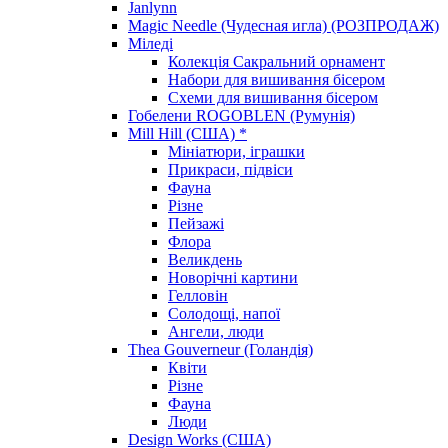
Janlynn
Magic Needle (Чудесная игла) (РОЗПРОДАЖ)
Міледі
Колекція Сакральний орнамент
Набори для вишивання бісером
Схеми для вишивання бісером
Гобелени ROGOBLEN (Румунія)
Mill Hill (США) *
Мініатюри, іграшки
Прикраси, підвіси
Фауна
Різне
Пейзажі
Флора
Великдень
Новорічні картини
Гелловін
Солодощі, напої
Ангели, люди
Thea Gouverneur (Голандія)
Квіти
Різне
Фауна
Люди
Design Works (США)