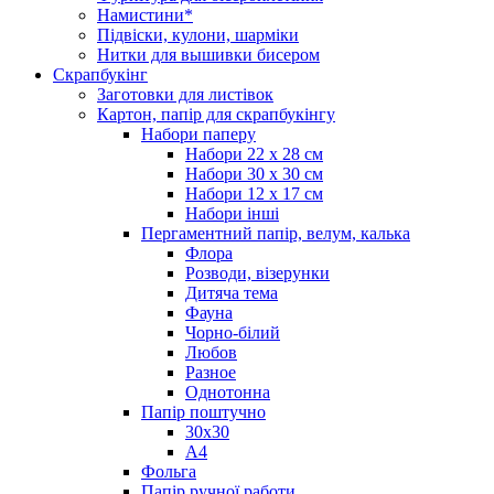
Намистини*
Підвіски, кулони, шарміки
Нитки для вышивки бисером
Скрапбукінг
Заготовки для листівок
Картон, папір для скрапбукінгу
Набори паперу
Набори 22 х 28 см
Набори 30 х 30 см
Набори 12 х 17 см
Набори інші
Пергаментний папір, велум, калька
Флора
Розводи, візерунки
Дитяча тема
Фауна
Чорно-білий
Любов
Разное
Однотонна
Папір поштучно
30х30
А4
Фольга
Папір ручної работи