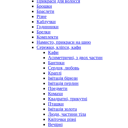
Прикраси для волосся
Брошки
Браслети
Різне
Каблучки
Годинники
Брелки
Комплекти
Намисто, прикраси на шию
Сережки, кліпси, кафи
Кафи
Асиметричні, з двох частин
Бантики
Сердця, любовь
Краплі
Імітація бірюзи
Імітація перлин
Предмети
Комахи
Квадратні, трикутні
Пташки
Імітація золота
Люди, частини тіла
Квіточки різні
Вечірні