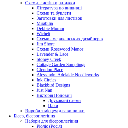
Схеми, листівки, книжки
Література по вишивці
Схеми та буклети
Заготовки для листівок
Mirabilia
Debbie Mumm
Wichelt
Схеми американських дизайнерів
Jim Shore
Cхеми Rosewood Manor
Lavender & Lace
Stoney Creek
Cottage Garden Samplings
Glendon Place
Alessandra Adelaide Needleworks
Ink Circles
Blackbird Designs
Just Nan
Вікторія Попович
Друковані схеми
Паки
Вироби з місцем для вишивки
Бісер, бісероплетіння
Набори для бісероплетіння
Ріоліс (Росія)