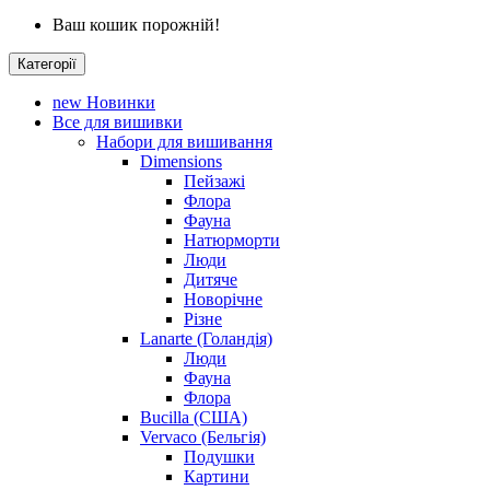
Ваш кошик порожній!
Категорії
new
Новинки
Все для вишивки
Набори для вишивання
Dimensions
Пейзажі
Флора
Фауна
Натюрморти
Люди
Дитяче
Новорічне
Різне
Lanarte (Голандія)
Люди
Фауна
Флора
Bucilla (США)
Vervaco (Бельгія)
Подушки
Картини