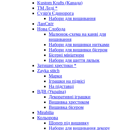
Kustom Krafts (Канада)
ТМ Леді *
Сузір'я Єдинорога
Набори для вишивання
ЛанСвіт
Нова Слобода
Малюнок-схема на канві для
вишивання
Набори для вишивки нитками
Набори для вишивки бісером
Бісерні мініатюри
Набори для шиття ляльок
Затишні хрестики *
Zayka stitch
Марки
Іграшки на підвісі
На підставці
ВДВ (Україна)
Декоративні іграшки
Вишивка хрестиком
Вишивка бісером
Mirabilia
Кольорова
Шопер під вишивку
Набори для вишивання декору