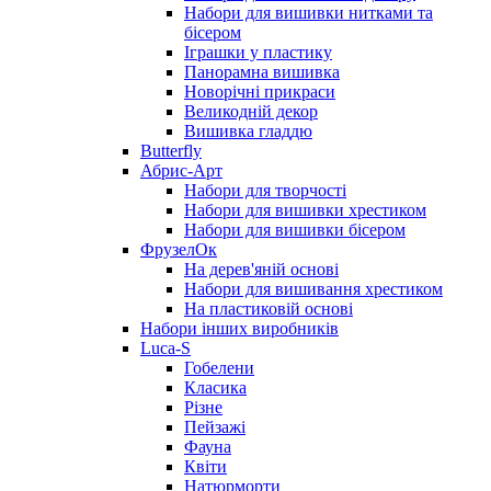
Набори для вишивки нитками та
бісером
Іграшки у пластику
Панорамна вишивка
Новорічні прикраси
Великодній декор
Вишивка гладдю
Butterfly
Абрис-Арт
Набори для творчості
Набори для вишивки хрестиком
Набори для вишивки бісером
ФрузелОк
На дерев'яній основі
Набори для вишивання хрестиком
На пластиковій основі
Набори інших виробників
Luca-S
Гобелени
Класика
Різне
Пейзажі
Фауна
Квіти
Натюрморти