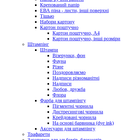
Крепований папір
ЕВА піна - листи, інші поверхні
Тішью
Набори картону
Картон поштучно
Картон поштучно, А4
Картон поштучно, інші розміри
Штампінг
Штампи
Візерунки, фон
Фауна
Різне
Поздоровляємо
Надписи різноманітні
Надписи
Любов, дружба
Флора
Фарба для штампінгу
Пігментні чорнила
Дистресингові чорнила
Крейдовані чорнила
На основі барвника (dye ink)
Аксесуари для штампінгу
Трафарети
Заготовки для альбомів, блокнотів