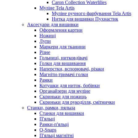
Caron Collection Waterlilies
Муліне Tela Artis
Муліне ручного фарбування Tela Artis
Нитка для вишивки Пухнастик
Аксесуари для вишивки
Оформлення картин
Ножиці
Лупи
Маркери для тканини
Різне
Гольниці, нитковдівачі
Голки для вишивання
Наперстки, вспорювачі, різаки
Магніти-тримачі голки
Рамки
Котушки для ниток, бобінки
Органайзери для муліне
Скриньки для ножиць
Скриньки для рукоділля, смітнички
Станки, рамки, пяльца
Станки для вишивки
П'яльці
Рамки-п'яльці
Q-Snaps
П'яльці магнітні