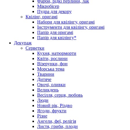
Фарби, рідкі перлини, лак
Мікробісер
Пудра для декору
Квілінг, оригамі
Набори для квілінгу, оригамі
Інструменти для квілінгу, оригамі
Папір для оригамі
Папір для квілінгу*
Декупаж
Серветки
Кухня, натюрморти
Квіти, рослини
Візерунки, фон
Морська тема
Тварини
Дитяче
Овочі, оливки
Великдень
Весілля, серця, любовь
Люди
Новий рік, Різдво
Ягоди, фрукти
Різне
Ангели, феї, релігія
Листя, гриби, плоди