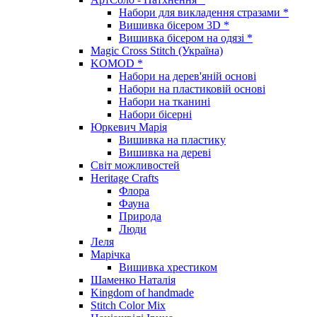
Набори для викладення стразами *
Вишивка бісером 3D *
Вишивка бісером на одязі *
Magic Cross Stitch (Україна)
KOMOD *
Набори на дерев'яній основі
Набори на пластиковій основі
Набори на тканині
Набори бісерні
Юркевич Марія
Вишивка на пластику
Вишивка на дереві
Світ можливостей
Heritage Crafts
Флора
Фауна
Природа
Люди
Леля
Марічка
Вишивка хрестиком
Шаменко Наталія
Kingdom of handmade
Stitch Color Mix