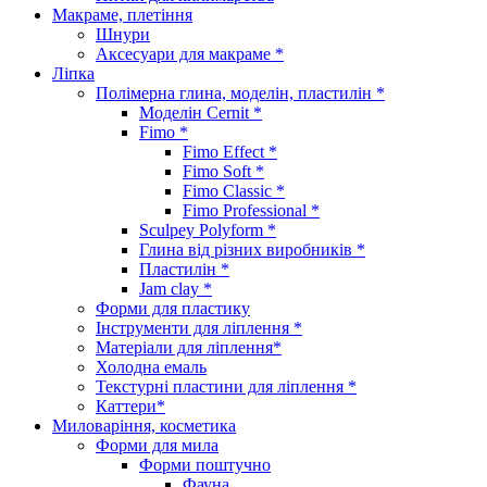
Макраме, плетіння
Шнури
Аксесуари для макраме *
Ліпка
Полімерна глина, моделін, пластилін *
Моделін Cernit *
Fimo *
Fimo Effect *
Fimo Soft *
Fimo Classic *
Fimo Professional *
Sculpey Polyform *
Глина від різних виробників *
Пластилін *
Jam clay *
Форми для пластику
Інструменти для ліплення *
Матеріали для ліплення*
Холодна емаль
Текстурні пластини для ліплення *
Каттери*
Миловаріння, косметика
Форми для мила
Форми поштучно
Фауна