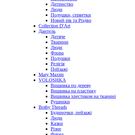
Дитинство
Люди
Подушки, серветки
Новий рік та Різдво
Collection D'Art
Дантель
Дитяче
Тварини
Люди
Флора
Подушки
Релігія
Пейзажі
Mary Maxim
VOLOSHKA
Вишивка по дереву
Вишивка на пластику
Вишивка хрестиком на тканині
Рушники
Bothy Threads
Будиночки, пейзажі
Люди
Казки
Різне
Фауна