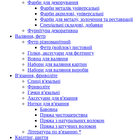
Фарби для декорування
Фарби металік універсальні
Фарби акрилові, універсальні
Фарби для металу, золочення та реставрації
Спеціальні складові, добавки
Фурнітура декоративна
Валяння, фетр
Фетр різноманітний
Фетр (войлок) листовий
Голки, аксесуари для фелтингу
Вовна для валяння
Набори для валяння картин
Набори для валяння виробів
В'язання, фриволіте
Спиці в'язальні
Фриволіте
Гачки в'язальні
Аксесуари для в'язання
Нитки для в'язання
Бавовна
Пряжа чистошерстяна
Пряжа з натуральних волокон
Пряжа з штучних волокон
Література по в'язанню *
Квілтінг, шиття