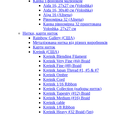
Канва з фоновим малюнком
Aida 16, 27х27 см (Voloshka)
Aida 16, 30х40 см (Voloshka)
Аїда 16 (Alisena)
Рівномірка 32 (Alisena)
Канва рівномірна 32 принтована
Voloshka, 27х27 см
Нитки, карти ниток
Rainbow Gallery (США)
Металізована нитка від різних виробників
Карти ниток
Kreinik (США)
Kreinik Blending Filament
Kreinik Very Fine (#4) Braid
Kreinik Fine (#8) Braid
Kreinik Japan Thread #1, #5 & #7
Kreinik Ombre
Kreinik Cord
Kreinik 1/16 Ribbon
Kreinik Collection (наборы ниток)
Kreinik Tapestry (#12) Braid
Kreinik Medium (#16) Braid
Kreinik cable
Kreinik 1/8 Ribbon
Kreinik Heavy #32 Braid (5m)