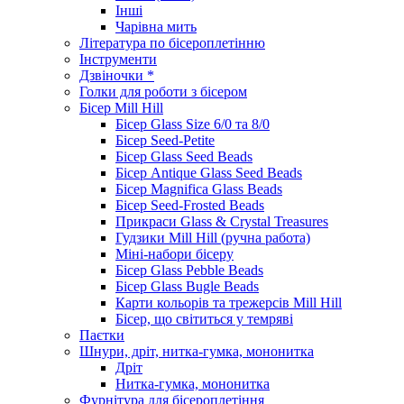
Інші
Чарівна мить
Література по бісероплетінню
Інструменти
Дзвіночки *
Голки для роботи з бісером
Бісер Mill Hill
Бісер Glass Size 6/0 та 8/0
Бісер Seed-Petite
Бісер Glass Seed Beads
Бісер Antique Glass Seed Beads
Бісер Magnifica Glass Beads
Бісер Seed-Frosted Beads
Прикраси Glass & Crystal Treasures
Гудзики Mill Hill (ручна работа)
Міні-набори бісеру
Бісер Glass Pebble Beads
Бісер Glass Bugle Beads
Карти кольорів та трежерсів Mill Hill
Бісер, що світиться у темряві
Паєтки
Шнури, дріт, нитка-гумка, мононитка
Дріт
Нитка-гумка, мононитка
Фурнітура для бісероплетіння