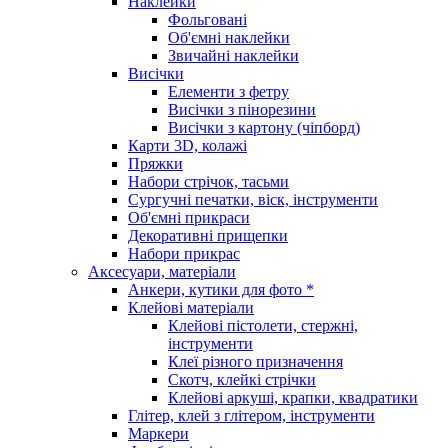
Наклейки
Фольговані
Об'ємні наклейки
Звичайні наклейки
Висічки
Елементи з фетру
Висічки з пінорезини
Висічки з картону (чіпборд)
Карти 3D, колажі
Пряжки
Набори стрічок, тасьми
Сургучні печатки, віск, інструменти
Об'ємні прикраси
Декоративні прищепки
Набори прикрас
Аксесуари, матеріали
Анкери, кутики для фото *
Клейові матеріали
Клейові пістолети, стержні,
інструменти
Клеї різного призначення
Скотч, клейкі стрічки
Клейові аркуші, крапки, квадратики
Глітер, клей з глітером, інструменти
Маркери