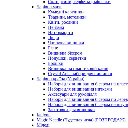
Скатертини, серфетки, мішечки
Чарiвна мить
Кумедні картинки
Тварини, метелики
Квіти, рослини
Пейзажі
Натюрморти
Люди
Часткова вишивка
Різне
Вишивка бісером
Подушки, серветки
Брошки
Вишивка на пластиковій канві
Crystal Art - набори для вишивки
Чарівна країна (Україна)
Набори для вишивання бісером на пласт
Набори для вишивання нитками
Аксесуари для рукоділля
Набори для вишивання бісером по дерев
Набори для вишивання бісером на штучн
Заготовки для вишивки
Janlynn
Magic Needle (Чудесная игла) (РОЗПРОДАЖ)
Міледі