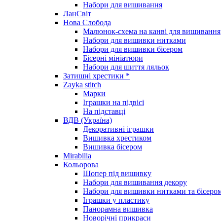
Набори для вишивання
ЛанСвіт
Нова Слобода
Малюнок-схема на канві для вишивання
Набори для вишивки нитками
Набори для вишивки бісером
Бісерні мініатюри
Набори для шиття ляльок
Затишні хрестики *
Zayka stitch
Марки
Іграшки на підвісі
На підставці
ВДВ (Україна)
Декоративні іграшки
Вишивка хрестиком
Вишивка бісером
Mirabilia
Кольорова
Шопер під вишивку
Набори для вишивання декору
Набори для вишивки нитками та бісеро
Іграшки у пластику
Панорамна вишивка
Новорічні прикраси