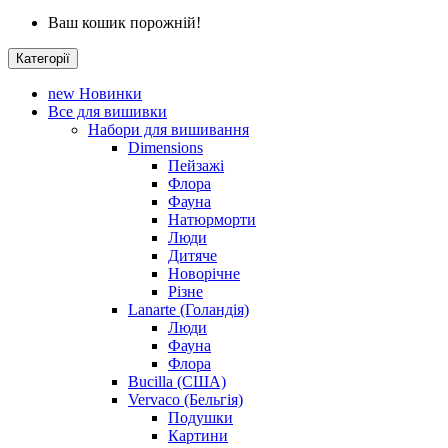
Ваш кошик порожній!
Категорії
new
Новинки
Все для вишивки
Набори для вишивання
Dimensions
Пейзажі
Флора
Фауна
Натюрморти
Люди
Дитяче
Новорічне
Різне
Lanarte (Голандія)
Люди
Фауна
Флора
Bucilla (США)
Vervaco (Бельгія)
Подушки
Картини