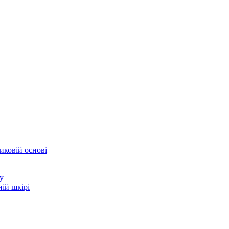
иковій основі
у
ій шкірі