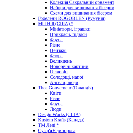
Колекція Сакральний орнамент
Набори для вишивання бісером
Схеми для вишивання бісером
Гобелени ROGOBLEN (Румунія)
Mill Hill (США) *
Мініатюри, іграшки
Прикраси, підвіси
Фауна
Різне
Пейзажі
Флора
Великдень
Новорічні картини
Гелловін
Солодощі, напої
Ангели, люди
Thea Gouverneur (Голандія)
Квіти
Різне
Фауна
Люди
Design Works (США)
Kustom Krafts (Канада)
ТМ Леді *
Сузір'я Єдинорога