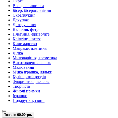
Скрізь
Все для вишивки
Бісер, бісероплетіння
Скрапбукінг
Декупаж
Декорування
Валяння, фетр
Плетіння, фриволіте
Квілтінг, шиття
Килимарство
Макраме, плетіння
Ліпка
Миловаріння, косметика
Виготовлення свічок
Малювання
М'яка іграшка, ляльки
Кулінарний розділ
Флористика, весілля
Творчість
Жіночі примхи
Іграшки
Подарунки, свята
Товарів
0
0.00грн.