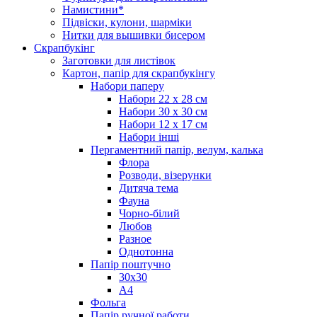
Намистини*
Підвіски, кулони, шарміки
Нитки для вышивки бисером
Скрапбукінг
Заготовки для листівок
Картон, папір для скрапбукінгу
Набори паперу
Набори 22 х 28 см
Набори 30 х 30 см
Набори 12 х 17 см
Набори інші
Пергаментний папір, велум, калька
Флора
Розводи, візерунки
Дитяча тема
Фауна
Чорно-білий
Любов
Разное
Однотонна
Папір поштучно
30х30
А4
Фольга
Папір ручної работи