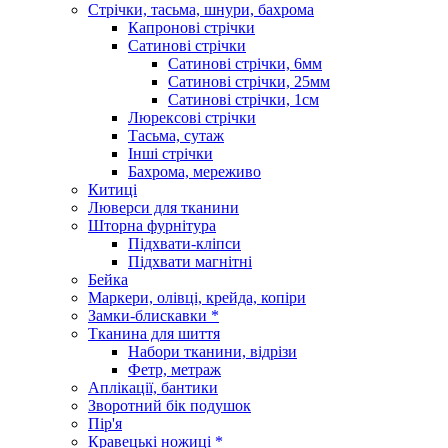
Стрічки, тасьма, шнури, бахрома
Капронові стрічки
Сатинові стрічки
Сатинові стрічки, 6мм
Сатинові стрічки, 25мм
Сатинові стрічки, 1см
Люрексові стрічки
Тасьма, сутаж
Інші стрічки
Бахрома, мереживо
Китиці
Люверси для тканини
Шторна фурнітура
Підхвати-кліпси
Підхвати магнітні
Бейка
Маркери, олівці, крейда, копіри
Замки-блискавки *
Тканина для шиття
Набори тканини, відрізи
Фетр, метраж
Аплікації, бантики
Зворотний бік подушок
Пір'я
Кравецькі ножиці *