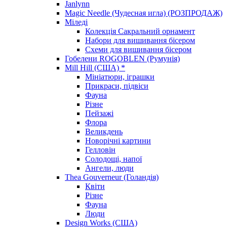
Janlynn
Magic Needle (Чудесная игла) (РОЗПРОДАЖ)
Міледі
Колекція Сакральний орнамент
Набори для вишивання бісером
Схеми для вишивання бісером
Гобелени ROGOBLEN (Румунія)
Mill Hill (США) *
Мініатюри, іграшки
Прикраси, підвіси
Фауна
Різне
Пейзажі
Флора
Великдень
Новорічні картини
Гелловін
Солодощі, напої
Ангели, люди
Thea Gouverneur (Голандія)
Квіти
Різне
Фауна
Люди
Design Works (США)