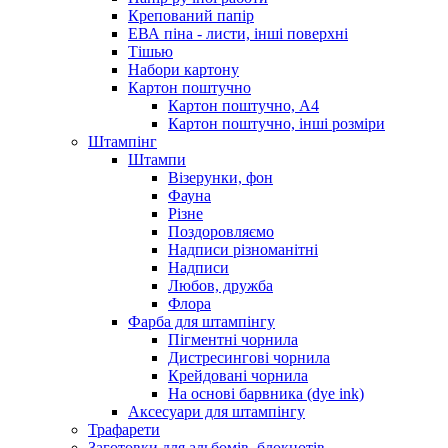
Крепований папір
ЕВА піна - листи, інші поверхні
Тішью
Набори картону
Картон поштучно
Картон поштучно, А4
Картон поштучно, інші розміри
Штампінг
Штампи
Візерунки, фон
Фауна
Різне
Поздоровляємо
Надписи різноманітні
Надписи
Любов, дружба
Флора
Фарба для штампінгу
Пігментні чорнила
Дистресингові чорнила
Крейдовані чорнила
На основі барвника (dye ink)
Аксесуари для штампінгу
Трафарети
Заготовки для альбомів, блокнотів