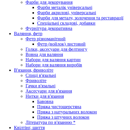
Фарби для декорування
Фарби металік універсальні
Фарби акрилові, універсальні
Фарби для металу, золочення та реставрації
Спеціальні складові, добавки
Фурнітура декоративна
Валяння, фетр
Фетр різноманітний
Фетр (войлок) листовий
Голки, аксесуари для фелтингу
Вовна для валяння
Набори для валяння картин
Набори для валяння виробів
В'язання, фриволіте
Спиці в'язальні
Фриволіте
Гачки в'язальні
Аксесуари для в'язання
Нитки для в'язання
Бавовна
Пряжа чистошерстяна
Пряжа з натуральних волокон
Пряжа з штучних волокон
Література по в'язанню *
Квілтінг, шиття