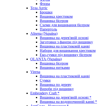
Флора
Тела Артіс
Брошки
Вишивка хрестиком
Вишивка бісером
Схеми для вишивання бісером
Папертоль
Alisena (Україна)
Вишивка на дерев'яній основі
Заготовки з фанери під вишивку
Вишивка на пластиковій канві
Набори для вишивання хрестиком
Еко-сумки під вишивку бісером
OLANTA (Україна)
Вишивка бісером
Вишивка нитками
Virena
Вишивка на пластиковій канві
Сумки
Вишивка по дереву
Вироби під вишивку
Embroidery Craft *
Вишивка на дерев'яній основі *
Вишивка на водорозчинній канві *
АртСоло - Натхнення *