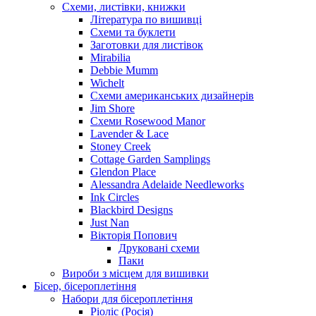
Схеми, листівки, книжки
Література по вишивці
Схеми та буклети
Заготовки для листівок
Mirabilia
Debbie Mumm
Wichelt
Схеми американських дизайнерів
Jim Shore
Cхеми Rosewood Manor
Lavender & Lace
Stoney Creek
Cottage Garden Samplings
Glendon Place
Alessandra Adelaide Needleworks
Ink Circles
Blackbird Designs
Just Nan
Вікторія Попович
Друковані схеми
Паки
Вироби з місцем для вишивки
Бісер, бісероплетіння
Набори для бісероплетіння
Ріоліс (Росія)