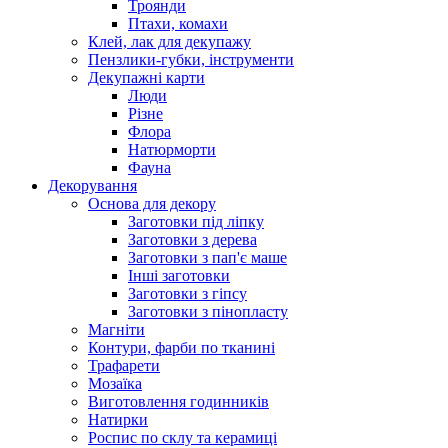
Троянди
Птахи, комахи
Клей, лак для декупажу
Пензлики-губки, інструменти
Декупажні карти
Люди
Різне
Флора
Натюрморти
Фауна
Декорування
Основа для декору
Заготовки під ліпку
Заготовки з дерева
Заготовки з пап'є маше
Інші заготовки
Заготовки з гіпсу
Заготовки з пінопласту
Магніти
Контури, фарби по тканині
Трафарети
Мозаїка
Виготовлення годинників
Натирки
Роспис по склу та керамиці