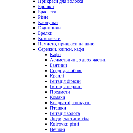
Прикраси для волосся
Брошки
Браслети
Різне
Каблучки
Годинники
Брелки
Комплекти
Намисто, прикраси на шию
Сережки, кліпси, кафи
Кафи
Асиметричні, з двох частин
Бантики
Сердця, любовь
Краплі
Імітація бірюзи
Імітація перлин
Предмети
Комахи
Квадратні, трикутні
Пташки
Імітація золота
Люди, частини тіла
Квіточки різні
Вечірні