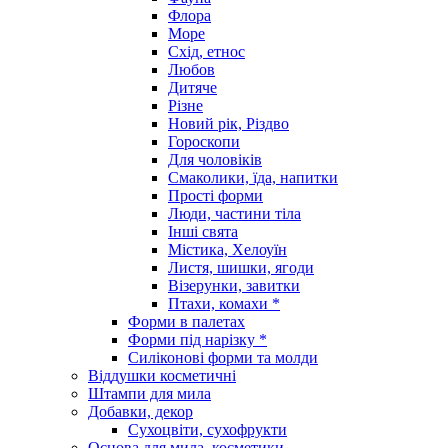
Флора
Море
Схід, етнос
Любов
Дитяче
Різне
Новий рік, Різдво
Гороскопи
Для чоловіків
Смаколики, їда, напитки
Прості форми
Люди, частини тіла
Інші свята
Містика, Хелоуїн
Листя, шишки, ягоди
Візерунки, завитки
Птахи, комахи *
Форми в палетах
Форми під нарізку *
Силіконові форми та молди
Віддушки косметичні
Штампи для мила
Добавки, декор
Сухоцвіти, сухофрукти
Основа для мила, косметики