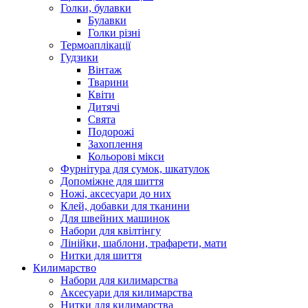
Голки, булавки
Булавки
Голки різні
Термоаплікації
Гудзики
Вінтаж
Тварини
Квіти
Дитячі
Свята
Подорожі
Захоплення
Кольорові мікси
Фурнітура для сумок, шкатулок
Допоміжне для шиття
Ножі, аксесуари до них
Клей, добавки для тканини
Для швейних машинок
Набори для квілтінгу
Лінійки, шаблони, трафарети, мати
Нитки для шиття
Килимарство
Набори для килимарства
Аксесуари для килимарства
Нитки для килимарства