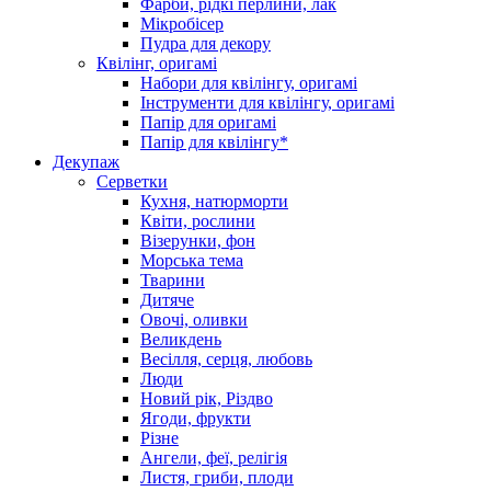
Фарби, рідкі перлини, лак
Мікробісер
Пудра для декору
Квілінг, оригамі
Набори для квілінгу, оригамі
Інструменти для квілінгу, оригамі
Папір для оригамі
Папір для квілінгу*
Декупаж
Серветки
Кухня, натюрморти
Квіти, рослини
Візерунки, фон
Морська тема
Тварини
Дитяче
Овочі, оливки
Великдень
Весілля, серця, любовь
Люди
Новий рік, Різдво
Ягоди, фрукти
Різне
Ангели, феї, релігія
Листя, гриби, плоди