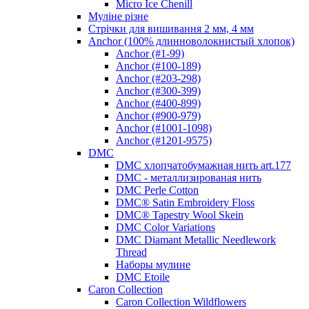
Micro Ice Chenill
Муліне різне
Стрічки для вишивання 2 мм, 4 мм
Anchor (100% длинноволокнистый хлопок)
Anchor (#1-99)
Anchor (#100-189)
Anchor (#203-298)
Anchor (#300-399)
Anchor (#400-899)
Anchor (#900-979)
Anchor (#1001-1098)
Anchor (#1201-9575)
DMC
DMC хлопчатобумажная нить art.177
DMC - металлизированая нить
DMC Perle Cotton
DMC® Satin Embroidery Floss
DMC® Tapestry Wool Skein
DMC Color Variations
DMC Diamant Metallic Needlework
Thread
Наборы мулине
DMC Etoile
Caron Collection
Caron Collection Wildflowers