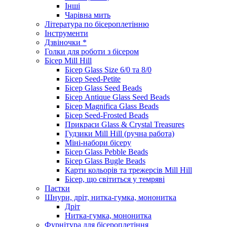
Інші
Чарівна мить
Література по бісероплетінню
Інструменти
Дзвіночки *
Голки для роботи з бісером
Бісер Mill Hill
Бісер Glass Size 6/0 та 8/0
Бісер Seed-Petite
Бісер Glass Seed Beads
Бісер Antique Glass Seed Beads
Бісер Magnifica Glass Beads
Бісер Seed-Frosted Beads
Прикраси Glass & Crystal Treasures
Гудзики Mill Hill (ручна работа)
Міні-набори бісеру
Бісер Glass Pebble Beads
Бісер Glass Bugle Beads
Карти кольорів та трежерсів Mill Hill
Бісер, що світиться у темряві
Паєтки
Шнури, дріт, нитка-гумка, мононитка
Дріт
Нитка-гумка, мононитка
Фурнітура для бісероплетіння