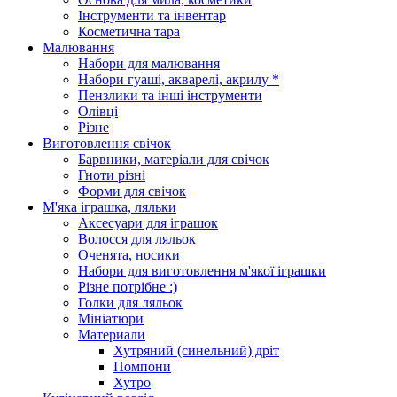
Інструменти та інвентар
Косметична тара
Малювання
Набори для малювання
Набори гуаші, акварелі, акрилу *
Пензлики та інші інструменти
Олівці
Різне
Виготовлення свічок
Барвники, матеріали для свічок
Гноти різні
Форми для свічок
М'яка іграшка, ляльки
Аксесуари для іграшок
Волосся для ляльок
Оченята, носики
Набори для виготовлення м'якої іграшки
Різне потрібне :)
Голки для ляльок
Мініатюри
Материали
Хутряний (синельний) дріт
Помпони
Хутро