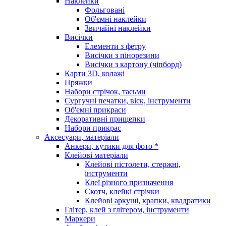
Наклейки
Фольговані
Об'ємні наклейки
Звичайні наклейки
Висічки
Елементи з фетру
Висічки з пінорезини
Висічки з картону (чіпборд)
Карти 3D, колажі
Пряжки
Набори стрічок, тасьми
Сургучні печатки, віск, інструменти
Об'ємні прикраси
Декоративні прищепки
Набори прикрас
Аксесуари, матеріали
Анкери, кутики для фото *
Клейові матеріали
Клейові пістолети, стержні,
інструменти
Клеї різного призначення
Скотч, клейкі стрічки
Клейові аркуші, крапки, квадратики
Глітер, клей з глітером, інструменти
Маркери