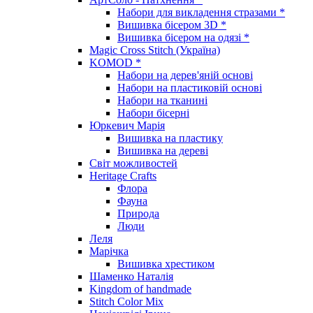
Набори для викладення стразами *
Вишивка бісером 3D *
Вишивка бісером на одязі *
Magic Cross Stitch (Україна)
KOMOD *
Набори на дерев'яній основі
Набори на пластиковій основі
Набори на тканині
Набори бісерні
Юркевич Марія
Вишивка на пластику
Вишивка на дереві
Світ можливостей
Heritage Crafts
Флора
Фауна
Природа
Люди
Леля
Марічка
Вишивка хрестиком
Шаменко Наталія
Kingdom of handmade
Stitch Color Mix