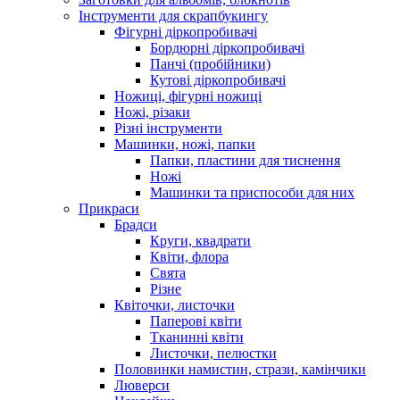
Інструменти для скрапбукингу
Фігурні діркопробивачі
Бордюрні діркопробивачі
Панчі (пробійники)
Кутові діркопробивачі
Ножиці, фігурні ножиці
Ножі, різаки
Різні інструменти
Машинки, ножі, папки
Папки, пластини для тиснення
Ножі
Машинки та приспособи для них
Прикраси
Брадси
Круги, квадрати
Квіти, флора
Свята
Різне
Квіточки, листочки
Паперові квіти
Тканинні квіти
Листочки, пелюстки
Половинки намистин, стрази, камінчики
Люверси