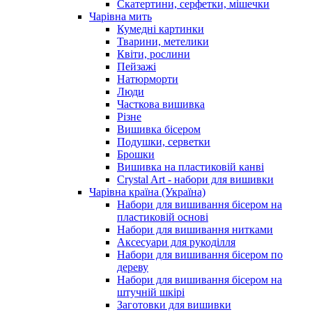
Скатертини, серфетки, мішечки
Чарiвна мить
Кумедні картинки
Тварини, метелики
Квіти, рослини
Пейзажі
Натюрморти
Люди
Часткова вишивка
Різне
Вишивка бісером
Подушки, серветки
Брошки
Вишивка на пластиковій канві
Crystal Art - набори для вишивки
Чарівна країна (Україна)
Набори для вишивання бісером на
пластиковій основі
Набори для вишивання нитками
Аксесуари для рукоділля
Набори для вишивання бісером по
дереву
Набори для вишивання бісером на
штучній шкірі
Заготовки для вишивки