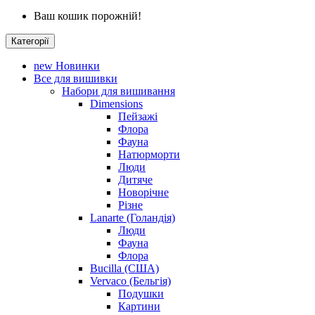
Ваш кошик порожній!
Категорії
new
Новинки
Все для вишивки
Набори для вишивання
Dimensions
Пейзажі
Флора
Фауна
Натюрморти
Люди
Дитяче
Новорічне
Різне
Lanarte (Голандія)
Люди
Фауна
Флора
Bucilla (США)
Vervaco (Бельгія)
Подушки
Картини