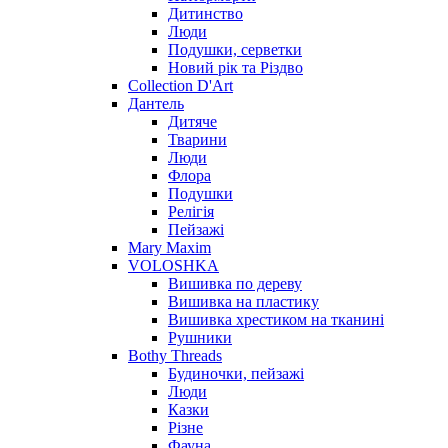
Дитинство
Люди
Подушки, серветки
Новий рік та Різдво
Collection D'Art
Дантель
Дитяче
Тварини
Люди
Флора
Подушки
Релігія
Пейзажі
Mary Maxim
VOLOSHKA
Вишивка по дереву
Вишивка на пластику
Вишивка хрестиком на тканині
Рушники
Bothy Threads
Будиночки, пейзажі
Люди
Казки
Різне
Фауна