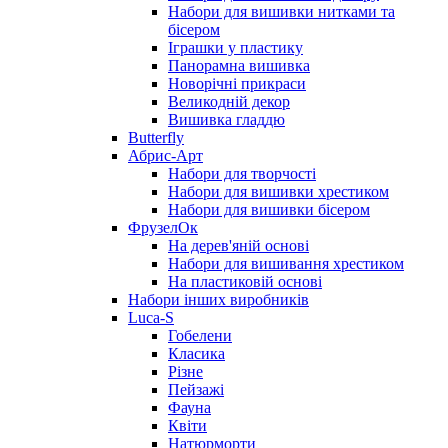
Набори для вишивки нитками та
бісером
Іграшки у пластику
Панорамна вишивка
Новорічні прикраси
Великодній декор
Вишивка гладдю
Butterfly
Абрис-Арт
Набори для творчості
Набори для вишивки хрестиком
Набори для вишивки бісером
ФрузелОк
На дерев'яній основі
Набори для вишивання хрестиком
На пластиковій основі
Набори інших виробників
Luca-S
Гобелени
Класика
Різне
Пейзажі
Фауна
Квіти
Натюрморти