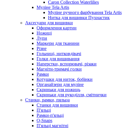
Caron Collection Waterlilies
Муліне Tela Artis
Муліне ручного фарбування Tela Artis
Нитка для вишивки Пухнастик
Аксесуари для вишивки
Оформлення картин
Ножиці
Лупи
Маркери для тканини
Різне
Гольниці, нитковдівачі
Голки для вишивання
Наперстки, вспорювачі, різаки
Магніти-тримачі голки
Рамки
Котушки для ниток, бобінки
Органайзери для муліне
Скриньки для ножиць
Скриньки для рукоділля, смітнички
Станки, рамки, пяльца
Станки для вишивки
П'яльці
Рамки-п'яльці
Q-Snaps
П'яльці магнітні