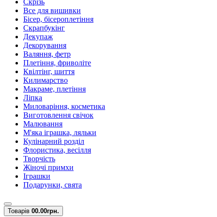
Скрізь
Все для вишивки
Бісер, бісероплетіння
Скрапбукінг
Декупаж
Декорування
Валяння, фетр
Плетіння, фриволіте
Квілтінг, шиття
Килимарство
Макраме, плетіння
Ліпка
Миловаріння, косметика
Виготовлення свічок
Малювання
М'яка іграшка, ляльки
Кулінарний розділ
Флористика, весілля
Творчість
Жіночі примхи
Іграшки
Подарунки, свята
Товарів
0
0.00грн.