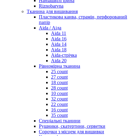
Наніашвілі Ірина
Riznobarvna
Тканина для вишивання
Пластикова канва, страмін, перфорований
папір
Aida / Аіда
Aida 11
Aida 16
Aida 14
Aida 18
Aida-стрічка
Aida 20
Рівномірна тканина
25 count
27 count
18 count
28 count
10 count
32 count
22 count
16 count
35 count
Спеціальні тканини
Рушники, скатертини, серветки
Сорочки з місцем для вишивки