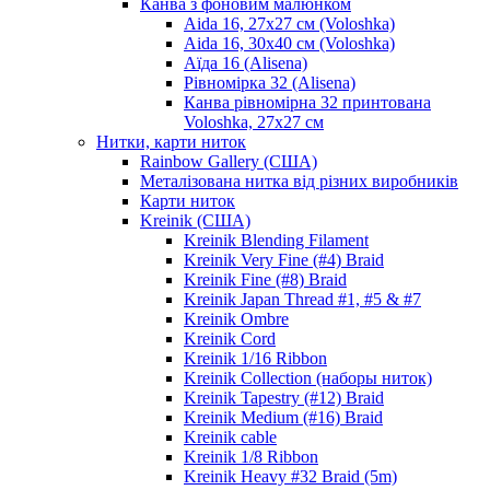
Канва з фоновим малюнком
Aida 16, 27х27 см (Voloshka)
Aida 16, 30х40 см (Voloshka)
Аїда 16 (Alisena)
Рівномірка 32 (Alisena)
Канва рівномірна 32 принтована
Voloshka, 27х27 см
Нитки, карти ниток
Rainbow Gallery (США)
Металізована нитка від різних виробників
Карти ниток
Kreinik (США)
Kreinik Blending Filament
Kreinik Very Fine (#4) Braid
Kreinik Fine (#8) Braid
Kreinik Japan Thread #1, #5 & #7
Kreinik Ombre
Kreinik Cord
Kreinik 1/16 Ribbon
Kreinik Collection (наборы ниток)
Kreinik Tapestry (#12) Braid
Kreinik Medium (#16) Braid
Kreinik cable
Kreinik 1/8 Ribbon
Kreinik Heavy #32 Braid (5m)