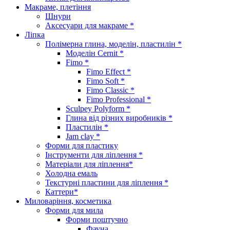
Макраме, плетіння
Шнури
Аксесуари для макраме *
Ліпка
Полімерна глина, моделін, пластилін *
Моделін Cernit *
Fimo *
Fimo Effect *
Fimo Soft *
Fimo Classic *
Fimo Professional *
Sculpey Polyform *
Глина від різних виробників *
Пластилін *
Jam clay *
Форми для пластику
Інструменти для ліплення *
Матеріали для ліплення*
Холодна емаль
Текстурні пластини для ліплення *
Каттери*
Миловаріння, косметика
Форми для мила
Форми поштучно
Фауна