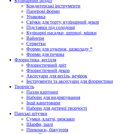
Кулінарний розділ
Кондитерські інструменти
Паперові форми
Упаковка
Свічки для торту, кулінарний декор
Підставки під солодощі
Кулінарні насадки, шприці, мішки
Вайнери
Серветки
Форми для цукерок, шоколаду *
Форми для печива
Флористика, весілля
Флористичний дріт
Флористичний декор
Аксесуари для весіль, вечірок
Інструменти та аксесуари для флористики
Творчість
Пазли картонні
Набори для видряпування
Інші канцтовари
Набори для дитячої творчості
Панські штучки
Сумки, клатчі, рюкзаки
Шарфи, шалі
Прикраси, біжутерія