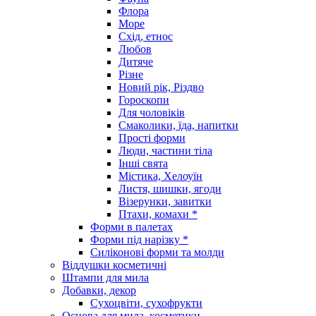
Флора
Море
Схід, етнос
Любов
Дитяче
Різне
Новий рік, Різдво
Гороскопи
Для чоловіків
Смаколики, їда, напитки
Прості форми
Люди, частини тіла
Інші свята
Містика, Хелоуїн
Листя, шишки, ягоди
Візерунки, завитки
Птахи, комахи *
Форми в палетах
Форми під нарізку *
Силіконові форми та молди
Віддушки косметичні
Штампи для мила
Добавки, декор
Сухоцвіти, сухофрукти
Основа для мила, косметики