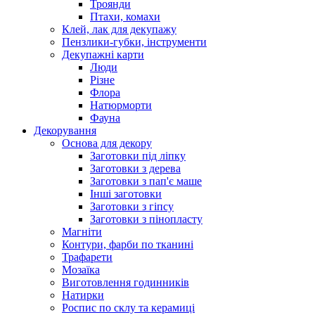
Троянди
Птахи, комахи
Клей, лак для декупажу
Пензлики-губки, інструменти
Декупажні карти
Люди
Різне
Флора
Натюрморти
Фауна
Декорування
Основа для декору
Заготовки під ліпку
Заготовки з дерева
Заготовки з пап'є маше
Інші заготовки
Заготовки з гіпсу
Заготовки з пінопласту
Магніти
Контури, фарби по тканині
Трафарети
Мозаїка
Виготовлення годинників
Натирки
Роспис по склу та керамиці