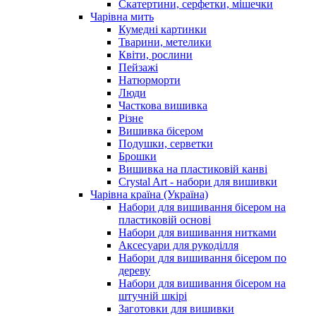
Скатертини, серфетки, мішечки
Чарiвна мить
Кумедні картинки
Тварини, метелики
Квіти, рослини
Пейзажі
Натюрморти
Люди
Часткова вишивка
Різне
Вишивка бісером
Подушки, серветки
Брошки
Вишивка на пластиковій канві
Crystal Art - набори для вишивки
Чарівна країна (Україна)
Набори для вишивання бісером на
пластиковій основі
Набори для вишивання нитками
Аксесуари для рукоділля
Набори для вишивання бісером по
дереву
Набори для вишивання бісером на
штучній шкірі
Заготовки для вишивки