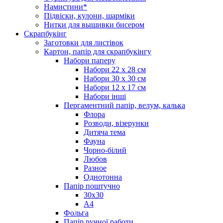
Намистини*
Підвіски, кулони, шарміки
Нитки для вышивки бисером
Скрапбукінг
Заготовки для листівок
Картон, папір для скрапбукінгу
Набори паперу
Набори 22 х 28 см
Набори 30 х 30 см
Набори 12 х 17 см
Набори інші
Пергаментний папір, велум, калька
Флора
Розводи, візерунки
Дитяча тема
Фауна
Чорно-білий
Любов
Разное
Однотонна
Папір поштучно
30х30
А4
Фольга
Папір ручної работи