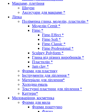
Макраме, плетіння
Шнури
Аксесуари для макраме *
Ліпка
Полімерна глина, моделін, пластилін *
Моделін Cernit *
Fimo *
Fimo Effect *
Fimo Soft *
Fimo Classic *
Fimo Professional *
Sculpey Polyform *
Глина від різних виробників *
Пластилін *
Jam clay *
Форми для пластику
Інструменти для ліплення *
Матеріали для ліплення*
Холодна емаль
Текстурні пластини для ліплення *
Каттери*
Миловаріння, косметика
Форми для мила
Форми поштучно
Фауна