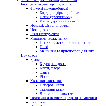
Інструменти для скрапбукингу
Фігурні діркопробивачі
Бордюрні діркопробивачі
Панчі (пробійники)
Кутові діркопробивачі
Ножиці, фігурні ножиці
Ножі, різаки
Різні інструменти
Машинки, ножі, папки
Папки, пластини для тиснення
Ножі
Машинки та приспособи для них
Прикраси
Брадси
Круги, квадрати
Квіти, флора
Свята
Різне
Квіточки, листочки
Паперові квіти
Тканинні квіти
Листочки, пелюстки
Половинки намистин, стрази, камінчики
Люверси