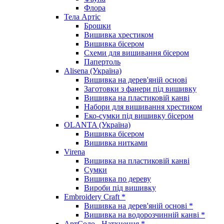
Флора
Тела Артіс
Брошки
Вишивка хрестиком
Вишивка бісером
Схеми для вишивання бісером
Папертоль
Alisena (Україна)
Вишивка на дерев'яній основі
Заготовки з фанери під вишивку
Вишивка на пластиковій канві
Набори для вишивання хрестиком
Еко-сумки під вишивку бісером
OLANTA (Україна)
Вишивка бісером
Вишивка нитками
Virena
Вишивка на пластиковій канві
Сумки
Вишивка по дереву
Вироби під вишивку
Embroidery Craft *
Вишивка на дерев'яній основі *
Вишивка на водорозчинній канві *
АртСоло - Натхнення *