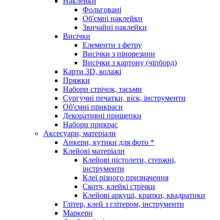
Наклейки
Фольговані
Об'ємні наклейки
Звичайні наклейки
Висічки
Елементи з фетру
Висічки з пінорезини
Висічки з картону (чіпборд)
Карти 3D, колажі
Пряжки
Набори стрічок, тасьми
Сургучні печатки, віск, інструменти
Об'ємні прикраси
Декоративні прищепки
Набори прикрас
Аксесуари, матеріали
Анкери, кутики для фото *
Клейові матеріали
Клейові пістолети, стержні,
інструменти
Клеї різного призначення
Скотч, клейкі стрічки
Клейові аркуші, крапки, квадратики
Глітер, клей з глітером, інструменти
Маркери