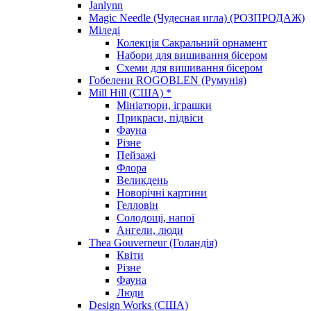
Janlynn
Magic Needle (Чудесная игла) (РОЗПРОДАЖ)
Міледі
Колекція Сакральний орнамент
Набори для вишивання бісером
Схеми для вишивання бісером
Гобелени ROGOBLEN (Румунія)
Mill Hill (США) *
Мініатюри, іграшки
Прикраси, підвіси
Фауна
Різне
Пейзажі
Флора
Великдень
Новорічні картини
Гелловін
Солодощі, напої
Ангели, люди
Thea Gouverneur (Голандія)
Квіти
Різне
Фауна
Люди
Design Works (США)