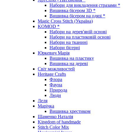
Набори для викладення стразами *
Вишивка бісером 3D *
Вишивка бісером на одязі *
Magic Cross Stitch (Україна)
KOMOD *
Набори на дерев'яній основі
Набори на пластиковій основі
Набори на тканині
Набори бісерні
Юркевич Марія
Вишивка на пластику
Вишивка на дереві
Світ можливостей
Heritage Crafts
Флора
Фауна
Природа
Люди
Леля
Марічка
Вишивка хрестиком
Шаменко Наталія
Kingdom of handmade
Stitch Color Mix