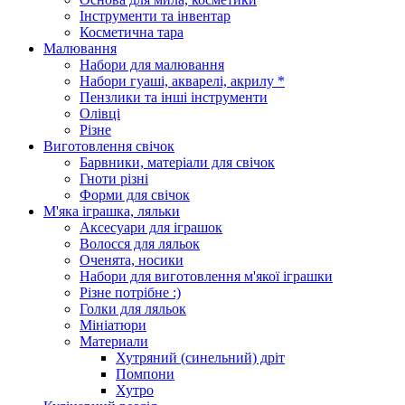
Інструменти та інвентар
Косметична тара
Малювання
Набори для малювання
Набори гуаші, акварелі, акрилу *
Пензлики та інші інструменти
Олівці
Різне
Виготовлення свічок
Барвники, матеріали для свічок
Гноти різні
Форми для свічок
М'яка іграшка, ляльки
Аксесуари для іграшок
Волосся для ляльок
Оченята, носики
Набори для виготовлення м'якої іграшки
Різне потрібне :)
Голки для ляльок
Мініатюри
Материали
Хутряний (синельний) дріт
Помпони
Хутро