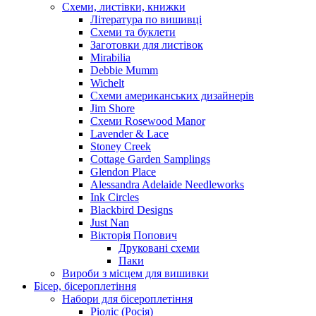
Схеми, листівки, книжки
Література по вишивці
Схеми та буклети
Заготовки для листівок
Mirabilia
Debbie Mumm
Wichelt
Схеми американських дизайнерів
Jim Shore
Cхеми Rosewood Manor
Lavender & Lace
Stoney Creek
Cottage Garden Samplings
Glendon Place
Alessandra Adelaide Needleworks
Ink Circles
Blackbird Designs
Just Nan
Вікторія Попович
Друковані схеми
Паки
Вироби з місцем для вишивки
Бісер, бісероплетіння
Набори для бісероплетіння
Ріоліс (Росія)