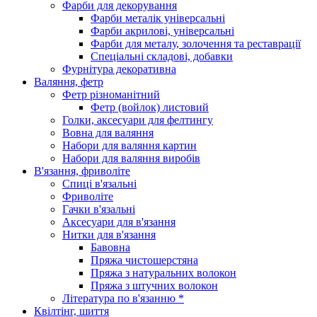
Фарби для декорування
Фарби металік універсальні
Фарби акрилові, універсальні
Фарби для металу, золочення та реставрації
Спеціальні складові, добавки
Фурнітура декоративна
Валяння, фетр
Фетр різноманітний
Фетр (войлок) листовий
Голки, аксесуари для фелтингу
Вовна для валяння
Набори для валяння картин
Набори для валяння виробів
В'язання, фриволіте
Спиці в'язальні
Фриволіте
Гачки в'язальні
Аксесуари для в'язання
Нитки для в'язання
Бавовна
Пряжа чистошерстяна
Пряжа з натуральних волокон
Пряжа з штучних волокон
Література по в'язанню *
Квілтінг, шиття