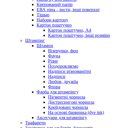
Крепований папір
ЕВА піна - листи, інші поверхні
Тішью
Набори картону
Картон поштучно
Картон поштучно, А4
Картон поштучно, інші розміри
Штампінг
Штампи
Візерунки, фон
Фауна
Різне
Поздоровляємо
Надписи різноманітні
Надписи
Любов, дружба
Флора
Фарба для штампінгу
Пігментні чорнила
Дистресингові чорнила
Крейдовані чорнила
На основі барвника (dye ink)
Аксесуари для штампінгу
Трафарети
Заготовки для альбомів, блокнотів