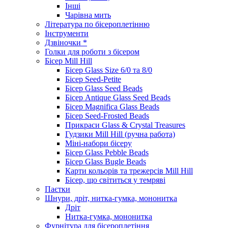
Інші
Чарівна мить
Література по бісероплетінню
Інструменти
Дзвіночки *
Голки для роботи з бісером
Бісер Mill Hill
Бісер Glass Size 6/0 та 8/0
Бісер Seed-Petite
Бісер Glass Seed Beads
Бісер Antique Glass Seed Beads
Бісер Magnifica Glass Beads
Бісер Seed-Frosted Beads
Прикраси Glass & Crystal Treasures
Гудзики Mill Hill (ручна работа)
Міні-набори бісеру
Бісер Glass Pebble Beads
Бісер Glass Bugle Beads
Карти кольорів та трежерсів Mill Hill
Бісер, що світиться у темряві
Паєтки
Шнури, дріт, нитка-гумка, мононитка
Дріт
Нитка-гумка, мононитка
Фурнітура для бісероплетіння