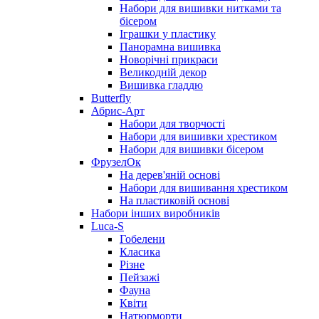
Набори для вишивки нитками та
бісером
Іграшки у пластику
Панорамна вишивка
Новорічні прикраси
Великодній декор
Вишивка гладдю
Butterfly
Абрис-Арт
Набори для творчості
Набори для вишивки хрестиком
Набори для вишивки бісером
ФрузелОк
На дерев'яній основі
Набори для вишивання хрестиком
На пластиковій основі
Набори інших виробників
Luca-S
Гобелени
Класика
Різне
Пейзажі
Фауна
Квіти
Натюрморти