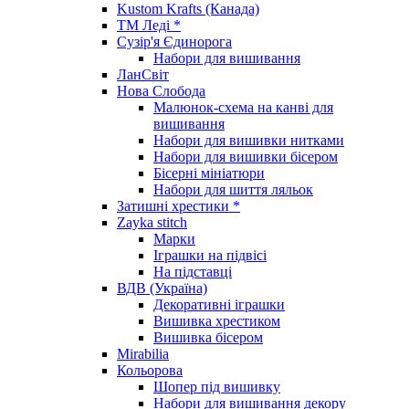
Kustom Krafts (Канада)
ТМ Леді *
Сузір'я Єдинорога
Набори для вишивання
ЛанСвіт
Нова Слобода
Малюнок-схема на канві для
вишивання
Набори для вишивки нитками
Набори для вишивки бісером
Бісерні мініатюри
Набори для шиття ляльок
Затишні хрестики *
Zayka stitch
Марки
Іграшки на підвісі
На підставці
ВДВ (Україна)
Декоративні іграшки
Вишивка хрестиком
Вишивка бісером
Mirabilia
Кольорова
Шопер під вишивку
Набори для вишивання декору