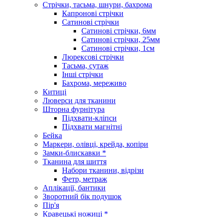
Стрічки, тасьма, шнури, бахрома
Капронові стрічки
Сатинові стрічки
Сатинові стрічки, 6мм
Сатинові стрічки, 25мм
Сатинові стрічки, 1см
Люрексові стрічки
Тасьма, сутаж
Інші стрічки
Бахрома, мереживо
Китиці
Люверси для тканини
Шторна фурнітура
Підхвати-кліпси
Підхвати магнітні
Бейка
Маркери, олівці, крейда, копіри
Замки-блискавки *
Тканина для шиття
Набори тканини, відрізи
Фетр, метраж
Аплікації, бантики
Зворотний бік подушок
Пір'я
Кравецькі ножиці *