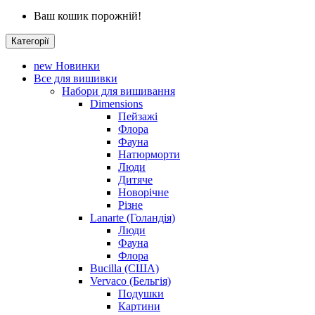
Ваш кошик порожній!
Категорії
new
Новинки
Все для вишивки
Набори для вишивання
Dimensions
Пейзажі
Флора
Фауна
Натюрморти
Люди
Дитяче
Новорічне
Різне
Lanarte (Голандія)
Люди
Фауна
Флора
Bucilla (США)
Vervaco (Бельгія)
Подушки
Картини