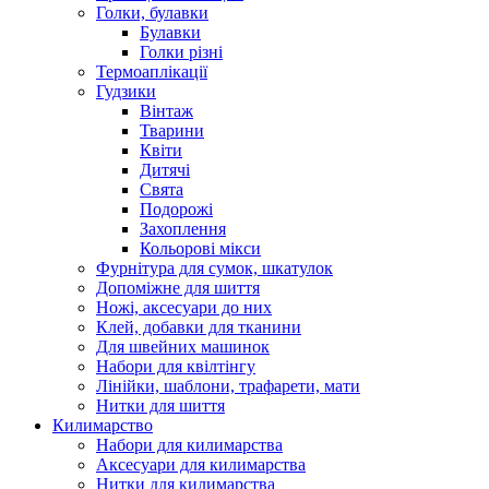
Голки, булавки
Булавки
Голки різні
Термоаплікації
Гудзики
Вінтаж
Тварини
Квіти
Дитячі
Свята
Подорожі
Захоплення
Кольорові мікси
Фурнітура для сумок, шкатулок
Допоміжне для шиття
Ножі, аксесуари до них
Клей, добавки для тканини
Для швейних машинок
Набори для квілтінгу
Лінійки, шаблони, трафарети, мати
Нитки для шиття
Килимарство
Набори для килимарства
Аксесуари для килимарства
Нитки для килимарства