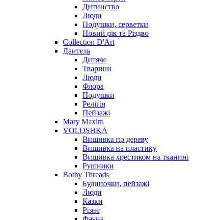
Дитинство
Люди
Подушки, серветки
Новий рік та Різдво
Collection D'Art
Дантель
Дитяче
Тварини
Люди
Флора
Подушки
Релігія
Пейзажі
Mary Maxim
VOLOSHKA
Вишивка по дереву
Вишивка на пластику
Вишивка хрестиком на тканині
Рушники
Bothy Threads
Будиночки, пейзажі
Люди
Казки
Різне
Фауна