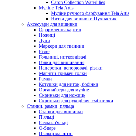
Caron Collection Waterlilies
Муліне Tela Artis
Муліне ручного фарбування Tela Artis
Нитка для вишивки Пухнастик
Аксесуари для вишивки
Оформлення картин
Ножиці
Лупи
Маркери для тканини
Різне
Гольниці, нитковдівачі
Голки для вишивання
Наперстки, вспорювачі, різаки
Магніти-тримачі голки
Рамки
Котушки для ниток, бобінки
Органайзери для муліне
Скриньки для ножиць
Скриньки для рукоділля, смітнички
Станки, рамки, пяльца
Станки для вишивки
П'яльці
Рамки-п'яльці
Q-Snaps
П'яльці магнітні