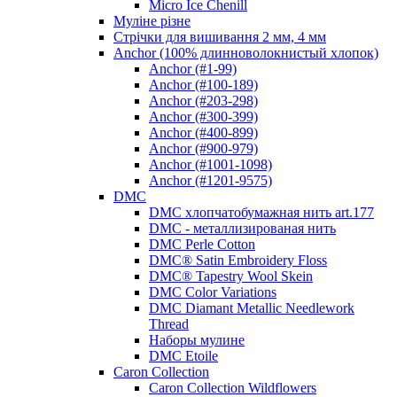
Micro Ice Chenill
Муліне різне
Стрічки для вишивання 2 мм, 4 мм
Anchor (100% длинноволокнистый хлопок)
Anchor (#1-99)
Anchor (#100-189)
Anchor (#203-298)
Anchor (#300-399)
Anchor (#400-899)
Anchor (#900-979)
Anchor (#1001-1098)
Anchor (#1201-9575)
DMC
DMC хлопчатобумажная нить art.177
DMC - металлизированая нить
DMC Perle Cotton
DMC® Satin Embroidery Floss
DMC® Tapestry Wool Skein
DMC Color Variations
DMC Diamant Metallic Needlework
Thread
Наборы мулине
DMC Etoile
Caron Collection
Caron Collection Wildflowers