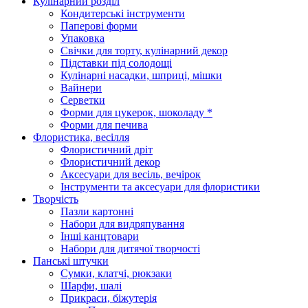
Кулінарний розділ
Кондитерські інструменти
Паперові форми
Упаковка
Свічки для торту, кулінарний декор
Підставки під солодощі
Кулінарні насадки, шприці, мішки
Вайнери
Серветки
Форми для цукерок, шоколаду *
Форми для печива
Флористика, весілля
Флористичний дріт
Флористичний декор
Аксесуари для весіль, вечірок
Інструменти та аксесуари для флористики
Творчість
Пазли картонні
Набори для видряпування
Інші канцтовари
Набори для дитячої творчості
Панські штучки
Сумки, клатчі, рюкзаки
Шарфи, шалі
Прикраси, біжутерія