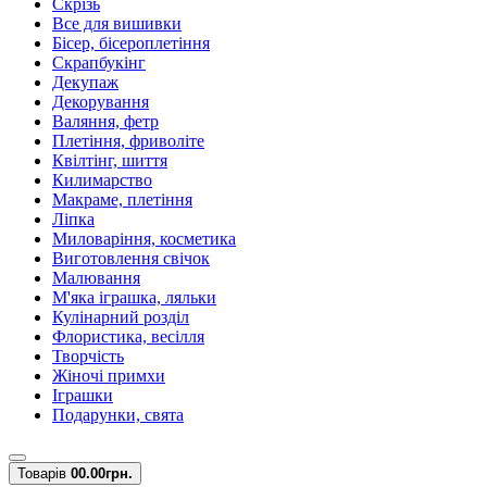
Скрізь
Все для вишивки
Бісер, бісероплетіння
Скрапбукінг
Декупаж
Декорування
Валяння, фетр
Плетіння, фриволіте
Квілтінг, шиття
Килимарство
Макраме, плетіння
Ліпка
Миловаріння, косметика
Виготовлення свічок
Малювання
М'яка іграшка, ляльки
Кулінарний розділ
Флористика, весілля
Творчість
Жіночі примхи
Іграшки
Подарунки, свята
Товарів
0
0.00грн.