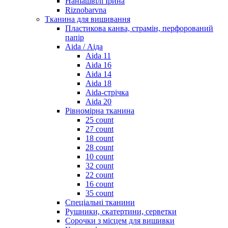
Наніашвілі Ірина
Riznobarvna
Тканина для вишивання
Пластикова канва, страмін, перфорований
папір
Aida / Аіда
Aida 11
Aida 16
Aida 14
Aida 18
Aida-стрічка
Aida 20
Рівномірна тканина
25 count
27 count
18 count
28 count
10 count
32 count
22 count
16 count
35 count
Спеціальні тканини
Рушники, скатертини, серветки
Сорочки з місцем для вишивки