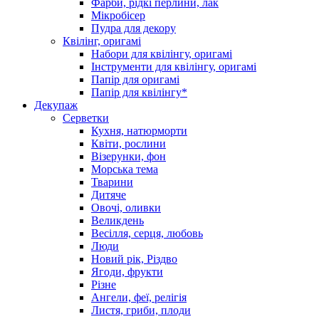
Фарби, рідкі перлини, лак
Мікробісер
Пудра для декору
Квілінг, оригамі
Набори для квілінгу, оригамі
Інструменти для квілінгу, оригамі
Папір для оригамі
Папір для квілінгу*
Декупаж
Серветки
Кухня, натюрморти
Квіти, рослини
Візерунки, фон
Морська тема
Тварини
Дитяче
Овочі, оливки
Великдень
Весілля, серця, любовь
Люди
Новий рік, Різдво
Ягоди, фрукти
Різне
Ангели, феї, релігія
Листя, гриби, плоди