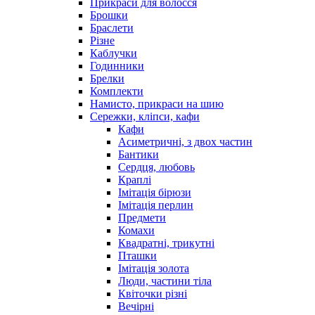
Прикраси для волосся
Брошки
Браслети
Різне
Каблучки
Годинники
Брелки
Комплекти
Намисто, прикраси на шию
Сережки, кліпси, кафи
Кафи
Асиметричні, з двох частин
Бантики
Сердця, любовь
Краплі
Імітація бірюзи
Імітація перлин
Предмети
Комахи
Квадратні, трикутні
Пташки
Імітація золота
Люди, частини тіла
Квіточки різні
Вечірні