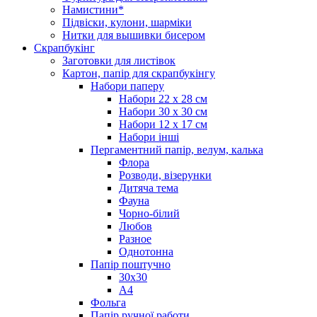
Намистини*
Підвіски, кулони, шарміки
Нитки для вышивки бисером
Скрапбукінг
Заготовки для листівок
Картон, папір для скрапбукінгу
Набори паперу
Набори 22 х 28 см
Набори 30 х 30 см
Набори 12 х 17 см
Набори інші
Пергаментний папір, велум, калька
Флора
Розводи, візерунки
Дитяча тема
Фауна
Чорно-білий
Любов
Разное
Однотонна
Папір поштучно
30х30
А4
Фольга
Папір ручної работи