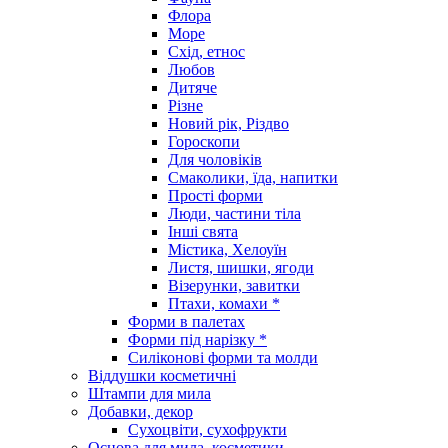
Флора
Море
Схід, етнос
Любов
Дитяче
Різне
Новий рік, Різдво
Гороскопи
Для чоловіків
Смаколики, їда, напитки
Прості форми
Люди, частини тіла
Інші свята
Містика, Хелоуїн
Листя, шишки, ягоди
Візерунки, завитки
Птахи, комахи *
Форми в палетах
Форми під нарізку *
Силіконові форми та молди
Віддушки косметичні
Штампи для мила
Добавки, декор
Сухоцвіти, сухофрукти
Основа для мила, косметики