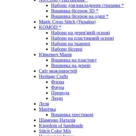
Набори для викладення стразами *
Вишивка бісером 3D *
Вишивка бісером на одязі *
Magic Cross Stitch (Україна)
KOMOD *
Набори на дерев'яній основі
Набори на пластиковій основі
Набори на тканині
Набори бісерні
Юркевич Марія
Вишивка на пластику
Вишивка на дереві
Світ можливостей
Heritage Crafts
Флора
Фауна
Природа
Люди
Леля
Марічка
Вишивка хрестиком
Шаменко Наталія
Kingdom of handmade
Stitch Color Mix