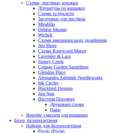
Схеми, листівки, книжки
Література по вишивці
Схеми та буклети
Заготовки для листівок
Mirabilia
Debbie Mumm
Wichelt
Схеми американських дизайнерів
Jim Shore
Cхеми Rosewood Manor
Lavender & Lace
Stoney Creek
Cottage Garden Samplings
Glendon Place
Alessandra Adelaide Needleworks
Ink Circles
Blackbird Designs
Just Nan
Вікторія Попович
Друковані схеми
Паки
Вироби з місцем для вишивки
Бісер, бісероплетіння
Набори для бісероплетіння
Ріоліс (Росія)