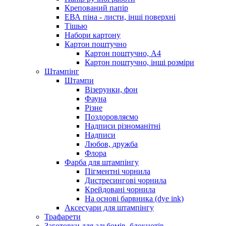
Крепований папір
ЕВА піна - листи, інші поверхні
Тішью
Набори картону
Картон поштучно
Картон поштучно, А4
Картон поштучно, інші розміри
Штампінг
Штампи
Візерунки, фон
Фауна
Різне
Поздоровляємо
Надписи різноманітні
Надписи
Любов, дружба
Флора
Фарба для штампінгу
Пігментні чорнила
Дистресингові чорнила
Крейдовані чорнила
На основі барвника (dye ink)
Аксесуари для штампінгу
Трафарети
Заготовки для альбомів, блокнотів