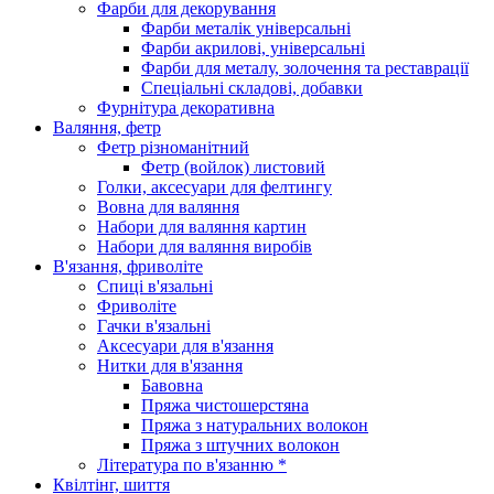
Фарби для декорування
Фарби металік універсальні
Фарби акрилові, універсальні
Фарби для металу, золочення та реставрації
Спеціальні складові, добавки
Фурнітура декоративна
Валяння, фетр
Фетр різноманітний
Фетр (войлок) листовий
Голки, аксесуари для фелтингу
Вовна для валяння
Набори для валяння картин
Набори для валяння виробів
В'язання, фриволіте
Спиці в'язальні
Фриволіте
Гачки в'язальні
Аксесуари для в'язання
Нитки для в'язання
Бавовна
Пряжа чистошерстяна
Пряжа з натуральних волокон
Пряжа з штучних волокон
Література по в'язанню *
Квілтінг, шиття