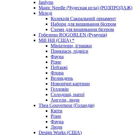
Janlynn
Magic Needle (Чудесная игла) (РОЗПРОДАЖ)
Міледі
Колекція Сакральний орнамент
Набори для вишивання бісером
Схеми для вишивання бісером
Гобелени ROGOBLEN (Румунія)
Mill Hill (США) *
Мініатюри, іграшки
Прикраси, підвіси
Фауна
Різне
Пейзажі
Флора
Великдень
Новорічні картини
Гелловін
Солодощі, напої
Ангели, люди
Thea Gouverneur (Голандія)
Квіти
Різне
Фауна
Люди
Design Works (США)