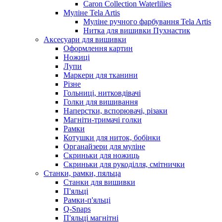
Caron Collection Waterlilies
Муліне Tela Artis
Муліне ручного фарбування Tela Artis
Нитка для вишивки Пухнастик
Аксесуари для вишивки
Оформлення картин
Ножиці
Лупи
Маркери для тканини
Різне
Гольниці, нитковдівачі
Голки для вишивання
Наперстки, вспорювачі, різаки
Магніти-тримачі голки
Рамки
Котушки для ниток, бобінки
Органайзери для муліне
Скриньки для ножиць
Скриньки для рукоділля, смітнички
Станки, рамки, пяльца
Станки для вишивки
П'яльці
Рамки-п'яльці
Q-Snaps
П'яльці магнітні