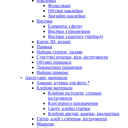
Наклейки
Фольговані
Об'ємні наклейки
Звичайні наклейки
Висічки
Елементи з фетру
Висічки з пінорезини
Висічки з картону (чіпборд)
Карти 3D, колажі
Пряжки
Набори стрічок, тасьми
Сургучні печатки, віск, інструменти
Об'ємні прикраси
Декоративні прищепки
Набори прикрас
Аксесуари, матеріали
Анкери, кутики для фото *
Клейові матеріали
Клейові пістолети, стержні,
інструменти
Клеї різного призначення
Скотч, клейкі стрічки
Клейові аркуші, крапки, квадратики
Глітер, клей з глітером, інструменти
Маркери