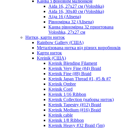
Канва з фоновим малюнком
Aida 16, 27х27 см (Voloshka)
Aida 16, 30х40 см (Voloshka)
Аїда 16 (Alisena)
Рівномірка 32 (Alisena)
Канва рівномірна 32 принтована
Voloshka, 27х27 см
Нитки, карти ниток
Rainbow Gallery (США)
Металізована нитка від різних виробників
Карти ниток
Kreinik (США)
Kreinik Blending Filament
Kreinik Very Fine (#4) Braid
Kreinik Fine (#8) Braid
Kreinik Japan Thread #1, #5 & #7
Kreinik Ombre
Kreinik Cord
Kreinik 1/16 Ribbon
Kreinik Collection (наборы ниток)
Kreinik Tapestry (#12) Braid
Kreinik Medium (#16) Braid
Kreinik cable
Kreinik 1/8 Ribbon
Kreinik Heavy #32 Braid (5m)