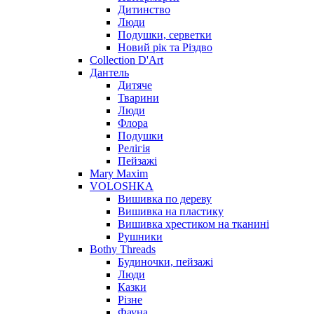
Дитинство
Люди
Подушки, серветки
Новий рік та Різдво
Collection D'Art
Дантель
Дитяче
Тварини
Люди
Флора
Подушки
Релігія
Пейзажі
Mary Maxim
VOLOSHKA
Вишивка по дереву
Вишивка на пластику
Вишивка хрестиком на тканині
Рушники
Bothy Threads
Будиночки, пейзажі
Люди
Казки
Різне
Фауна