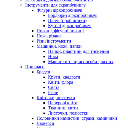
Інструменти для скрапбукингу
Фігурні діркопробивачі
Бордюрні діркопробивачі
Панчі (пробійники)
Кутові діркопробивачі
Ножиці, фігурні ножиці
Ножі, різаки
Різні інструменти
Машинки, ножі, папки
Папки, пластини для тиснення
Ножі
Машинки та приспособи для них
Прикраси
Брадси
Круги, квадрати
Квіти, флора
Свята
Різне
Квіточки, листочки
Паперові квіти
Тканинні квіти
Листочки, пелюстки
Половинки намистин, стрази, камінчики
Люверси