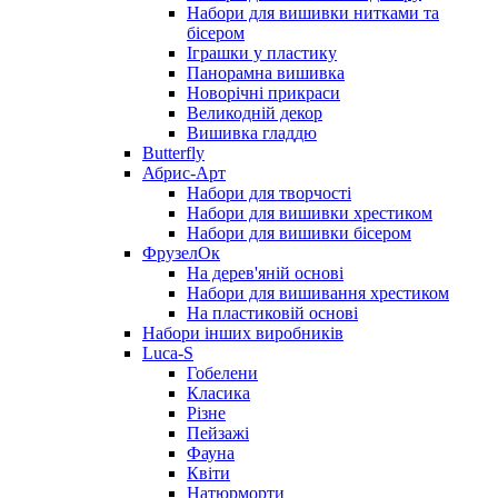
Набори для вишивки нитками та
бісером
Іграшки у пластику
Панорамна вишивка
Новорічні прикраси
Великодній декор
Вишивка гладдю
Butterfly
Абрис-Арт
Набори для творчості
Набори для вишивки хрестиком
Набори для вишивки бісером
ФрузелОк
На дерев'яній основі
Набори для вишивання хрестиком
На пластиковій основі
Набори інших виробників
Luca-S
Гобелени
Класика
Різне
Пейзажі
Фауна
Квіти
Натюрморти