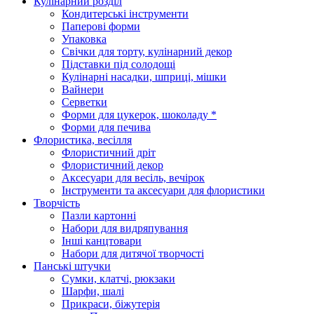
Кулінарний розділ
Кондитерські інструменти
Паперові форми
Упаковка
Свічки для торту, кулінарний декор
Підставки під солодощі
Кулінарні насадки, шприці, мішки
Вайнери
Серветки
Форми для цукерок, шоколаду *
Форми для печива
Флористика, весілля
Флористичний дріт
Флористичний декор
Аксесуари для весіль, вечірок
Інструменти та аксесуари для флористики
Творчість
Пазли картонні
Набори для видряпування
Інші канцтовари
Набори для дитячої творчості
Панські штучки
Сумки, клатчі, рюкзаки
Шарфи, шалі
Прикраси, біжутерія