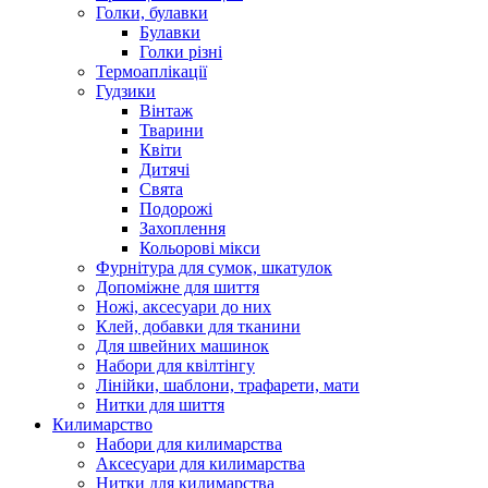
Голки, булавки
Булавки
Голки різні
Термоаплікації
Гудзики
Вінтаж
Тварини
Квіти
Дитячі
Свята
Подорожі
Захоплення
Кольорові мікси
Фурнітура для сумок, шкатулок
Допоміжне для шиття
Ножі, аксесуари до них
Клей, добавки для тканини
Для швейних машинок
Набори для квілтінгу
Лінійки, шаблони, трафарети, мати
Нитки для шиття
Килимарство
Набори для килимарства
Аксесуари для килимарства
Нитки для килимарства