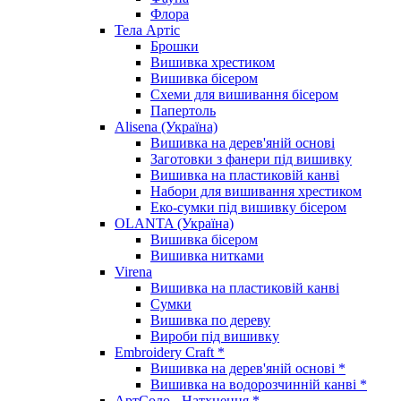
Флора
Тела Артіс
Брошки
Вишивка хрестиком
Вишивка бісером
Схеми для вишивання бісером
Папертоль
Alisena (Україна)
Вишивка на дерев'яній основі
Заготовки з фанери під вишивку
Вишивка на пластиковій канві
Набори для вишивання хрестиком
Еко-сумки під вишивку бісером
OLANTA (Україна)
Вишивка бісером
Вишивка нитками
Virena
Вишивка на пластиковій канві
Сумки
Вишивка по дереву
Вироби під вишивку
Embroidery Craft *
Вишивка на дерев'яній основі *
Вишивка на водорозчинній канві *
АртСоло - Натхнення *