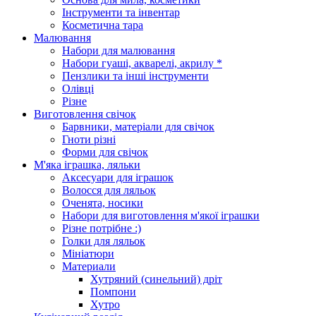
Інструменти та інвентар
Косметична тара
Малювання
Набори для малювання
Набори гуаші, акварелі, акрилу *
Пензлики та інші інструменти
Олівці
Різне
Виготовлення свічок
Барвники, матеріали для свічок
Гноти різні
Форми для свічок
М'яка іграшка, ляльки
Аксесуари для іграшок
Волосся для ляльок
Оченята, носики
Набори для виготовлення м'якої іграшки
Різне потрібне :)
Голки для ляльок
Мініатюри
Материали
Хутряний (синельний) дріт
Помпони
Хутро