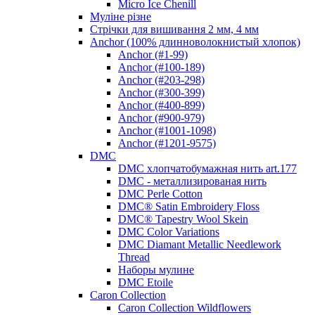
Micro Ice Chenill
Муліне різне
Стрічки для вишивання 2 мм, 4 мм
Anchor (100% длинноволокнистый хлопок)
Anchor (#1-99)
Anchor (#100-189)
Anchor (#203-298)
Anchor (#300-399)
Anchor (#400-899)
Anchor (#900-979)
Anchor (#1001-1098)
Anchor (#1201-9575)
DMC
DMC хлопчатобумажная нить art.177
DMC - металлизированая нить
DMC Perle Cotton
DMC® Satin Embroidery Floss
DMC® Tapestry Wool Skein
DMC Color Variations
DMC Diamant Metallic Needlework
Thread
Наборы мулине
DMC Etoile
Caron Collection
Caron Collection Wildflowers