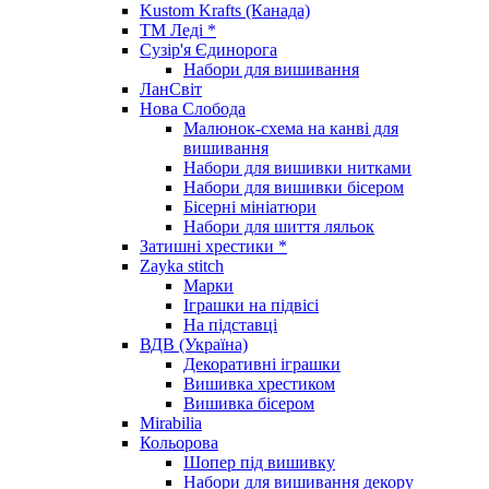
Kustom Krafts (Канада)
ТМ Леді *
Сузір'я Єдинорога
Набори для вишивання
ЛанСвіт
Нова Слобода
Малюнок-схема на канві для
вишивання
Набори для вишивки нитками
Набори для вишивки бісером
Бісерні мініатюри
Набори для шиття ляльок
Затишні хрестики *
Zayka stitch
Марки
Іграшки на підвісі
На підставці
ВДВ (Україна)
Декоративні іграшки
Вишивка хрестиком
Вишивка бісером
Mirabilia
Кольорова
Шопер під вишивку
Набори для вишивання декору