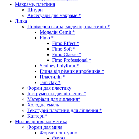
Макраме, плетіння
Шнури
Аксесуари для макраме *
Ліпка
Полімерна глина, моделін, пластилін *
Моделін Cernit *
Fimo *
Fimo Effect *
Fimo Soft *
Fimo Classic *
Fimo Professional *
Sculpey Polyform *
Глина від різних виробників *
Пластилін *
Jam clay *
Форми для пластику
Інструменти для ліплення *
Матеріали для ліплення*
Холодна емаль
Текстурні пластини для ліплення *
Каттери*
Миловаріння, косметика
Форми для мила
Форми поштучно
Фауна