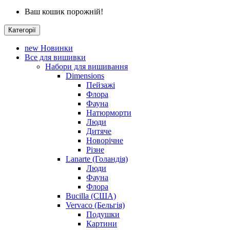
Ваш кошик порожній!
Категорії
new
Новинки
Все для вишивки
Набори для вишивання
Dimensions
Пейзажі
Флора
Фауна
Натюрморти
Люди
Дитяче
Новорічне
Різне
Lanarte (Голандія)
Люди
Фауна
Флора
Bucilla (США)
Vervaco (Бельгія)
Подушки
Картини