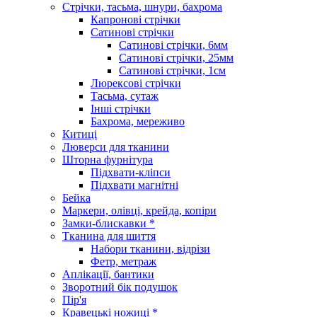
Стрічки, тасьма, шнури, бахрома
Капронові стрічки
Сатинові стрічки
Сатинові стрічки, 6мм
Сатинові стрічки, 25мм
Сатинові стрічки, 1см
Люрексові стрічки
Тасьма, сутаж
Інші стрічки
Бахрома, мереживо
Китиці
Люверси для тканини
Шторна фурнітура
Підхвати-кліпси
Підхвати магнітні
Бейка
Маркери, олівці, крейда, копіри
Замки-блискавки *
Тканина для шиття
Набори тканини, відрізи
Фетр, метраж
Аплікації, бантики
Зворотний бік подушок
Пір'я
Кравецькі ножиці *