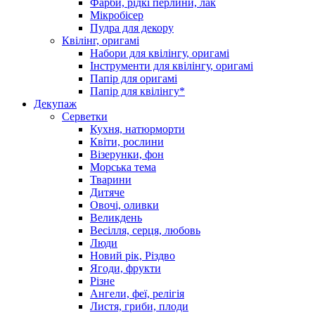
Фарби, рідкі перлини, лак
Мікробісер
Пудра для декору
Квілінг, оригамі
Набори для квілінгу, оригамі
Інструменти для квілінгу, оригамі
Папір для оригамі
Папір для квілінгу*
Декупаж
Серветки
Кухня, натюрморти
Квіти, рослини
Візерунки, фон
Морська тема
Тварини
Дитяче
Овочі, оливки
Великдень
Весілля, серця, любовь
Люди
Новий рік, Різдво
Ягоди, фрукти
Різне
Ангели, феї, релігія
Листя, гриби, плоди