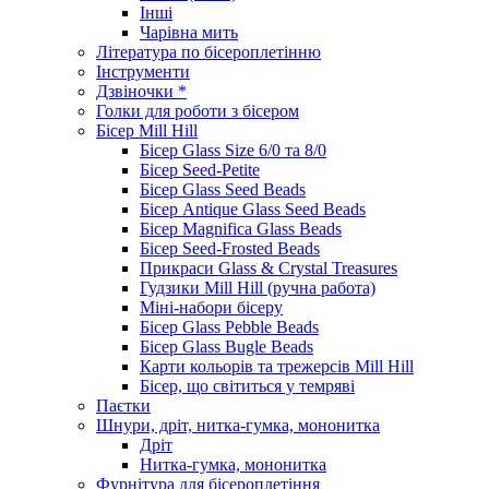
Інші
Чарівна мить
Література по бісероплетінню
Інструменти
Дзвіночки *
Голки для роботи з бісером
Бісер Mill Hill
Бісер Glass Size 6/0 та 8/0
Бісер Seed-Petite
Бісер Glass Seed Beads
Бісер Antique Glass Seed Beads
Бісер Magnifica Glass Beads
Бісер Seed-Frosted Beads
Прикраси Glass & Crystal Treasures
Гудзики Mill Hill (ручна работа)
Міні-набори бісеру
Бісер Glass Pebble Beads
Бісер Glass Bugle Beads
Карти кольорів та трежерсів Mill Hill
Бісер, що світиться у темряві
Паєтки
Шнури, дріт, нитка-гумка, мононитка
Дріт
Нитка-гумка, мононитка
Фурнітура для бісероплетіння