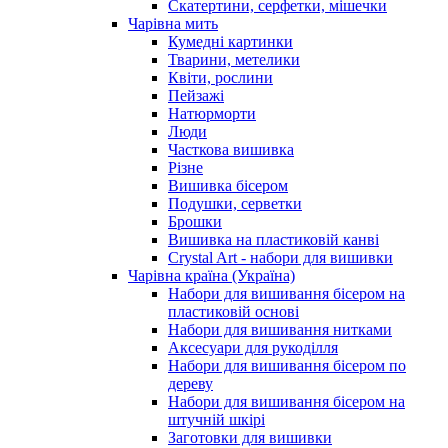
Скатертини, серфетки, мішечки
Чарiвна мить
Кумедні картинки
Тварини, метелики
Квіти, рослини
Пейзажі
Натюрморти
Люди
Часткова вишивка
Різне
Вишивка бісером
Подушки, серветки
Брошки
Вишивка на пластиковій канві
Crystal Art - набори для вишивки
Чарівна країна (Україна)
Набори для вишивання бісером на
пластиковій основі
Набори для вишивання нитками
Аксесуари для рукоділля
Набори для вишивання бісером по
дереву
Набори для вишивання бісером на
штучній шкірі
Заготовки для вишивки