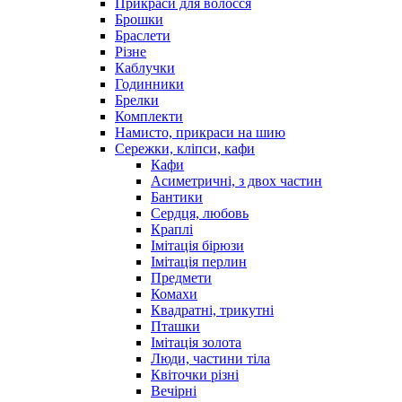
Прикраси для волосся
Брошки
Браслети
Різне
Каблучки
Годинники
Брелки
Комплекти
Намисто, прикраси на шию
Сережки, кліпси, кафи
Кафи
Асиметричні, з двох частин
Бантики
Сердця, любовь
Краплі
Імітація бірюзи
Імітація перлин
Предмети
Комахи
Квадратні, трикутні
Пташки
Імітація золота
Люди, частини тіла
Квіточки різні
Вечірні