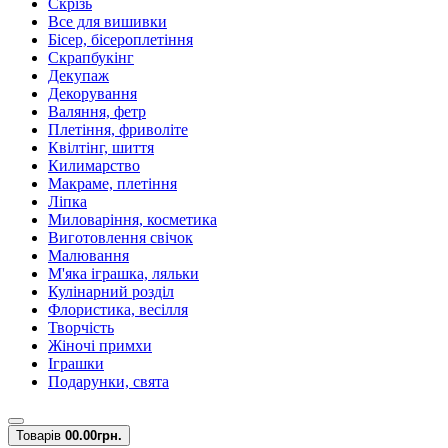
Скрізь
Все для вишивки
Бісер, бісероплетіння
Скрапбукінг
Декупаж
Декорування
Валяння, фетр
Плетіння, фриволіте
Квілтінг, шиття
Килимарство
Макраме, плетіння
Ліпка
Миловаріння, косметика
Виготовлення свічок
Малювання
М'яка іграшка, ляльки
Кулінарний розділ
Флористика, весілля
Творчість
Жіночі примхи
Іграшки
Подарунки, свята
Товарів
0
0.00грн.