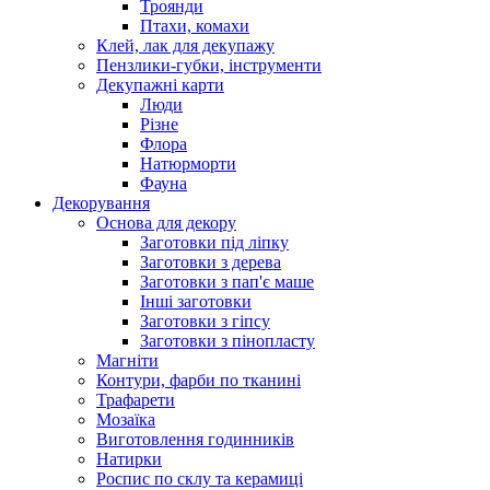
Троянди
Птахи, комахи
Клей, лак для декупажу
Пензлики-губки, інструменти
Декупажні карти
Люди
Різне
Флора
Натюрморти
Фауна
Декорування
Основа для декору
Заготовки під ліпку
Заготовки з дерева
Заготовки з пап'є маше
Інші заготовки
Заготовки з гіпсу
Заготовки з пінопласту
Магніти
Контури, фарби по тканині
Трафарети
Мозаїка
Виготовлення годинників
Натирки
Роспис по склу та керамиці