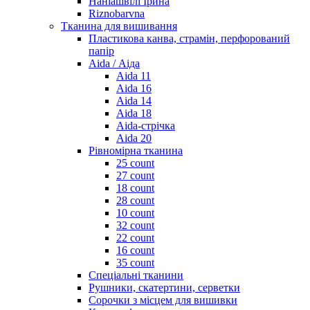
Наніашвілі Ірина
Riznobarvna
Тканина для вишивання
Пластикова канва, страмін, перфорований
папір
Aida / Аіда
Aida 11
Aida 16
Aida 14
Aida 18
Aida-стрічка
Aida 20
Рівномірна тканина
25 count
27 count
18 count
28 count
10 count
32 count
22 count
16 count
35 count
Спеціальні тканини
Рушники, скатертини, серветки
Сорочки з місцем для вишивки