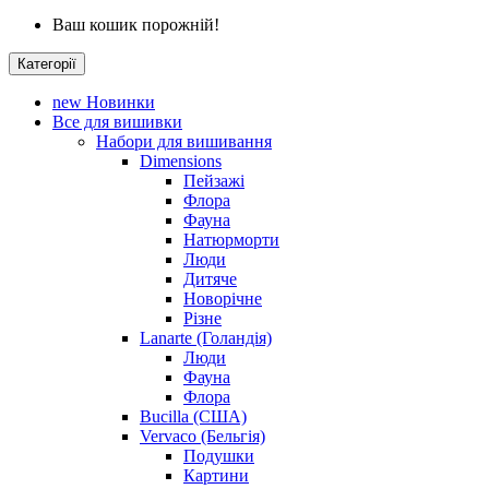
Ваш кошик порожній!
Категорії
new
Новинки
Все для вишивки
Набори для вишивання
Dimensions
Пейзажі
Флора
Фауна
Натюрморти
Люди
Дитяче
Новорічне
Різне
Lanarte (Голандія)
Люди
Фауна
Флора
Bucilla (США)
Vervaco (Бельгія)
Подушки
Картини