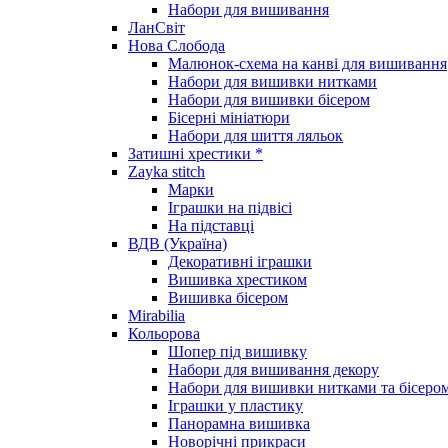
Набори для вишивання
ЛанСвіт
Нова Слобода
Малюнок-схема на канві для вишивання
Набори для вишивки нитками
Набори для вишивки бісером
Бісерні мініатюри
Набори для шиття ляльок
Затишні хрестики *
Zayka stitch
Марки
Іграшки на підвісі
На підставці
ВДВ (Україна)
Декоративні іграшки
Вишивка хрестиком
Вишивка бісером
Mirabilia
Кольорова
Шопер під вишивку
Набори для вишивання декору
Набори для вишивки нитками та бісеро
Іграшки у пластику
Панорамна вишивка
Новорічні прикраси