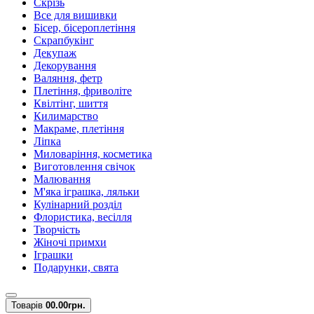
Скрізь
Все для вишивки
Бісер, бісероплетіння
Скрапбукінг
Декупаж
Декорування
Валяння, фетр
Плетіння, фриволіте
Квілтінг, шиття
Килимарство
Макраме, плетіння
Ліпка
Миловаріння, косметика
Виготовлення свічок
Малювання
М'яка іграшка, ляльки
Кулінарний розділ
Флористика, весілля
Творчість
Жіночі примхи
Іграшки
Подарунки, свята
Товарів
0
0.00грн.