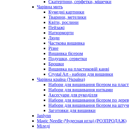
Скатертини, серфетки, мішечки
Чарiвна мить
Кумедні картинки
Тварини, метелики
Квіти, рослини
Пейзажі
Натюрморти
Люди
Часткова вишивка
Різне
Вишивка бісером
Подушки, серветки
Брошки
Вишивка на пластиковій канві
Crystal Art - набори для вишивки
Чарівна країна (Україна)
Набори для вишивання бісером на пласт
Набори для вишивання нитками
Аксесуари для рукоділля
Набори для вишивання бісером по дерев
Набори для вишивання бісером на штучн
Заготовки для вишивки
Janlynn
Magic Needle (Чудесная игла) (РОЗПРОДАЖ)
Міледі