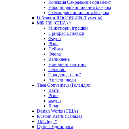
Колекція Сакральний орнамент
Набори для вишивання бісером
Схеми для вишивання бісером
Гобелени ROGOBLEN (Румунія)
Mill Hill (США) *
Мініатюри, іграшки
Прикраси, підвіси
Фауна
Різне
Пейзажі
Флора
Великдень
Новорічні картини
Гелловін
Солодощі, напої
Ангели, люди
Thea Gouverneur (Голандія)
Квіти
Різне
Фауна
Люди
Design Works (США)
Kustom Krafts (Канада)
ТМ Леді *
Сузір'я Єдинорога