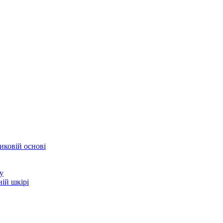
иковій основі
у
ій шкірі