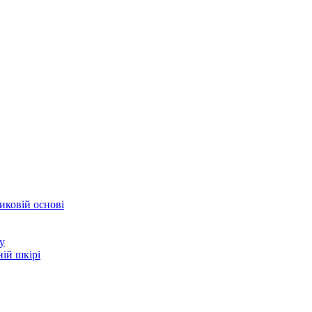
иковій основі
у
ій шкірі