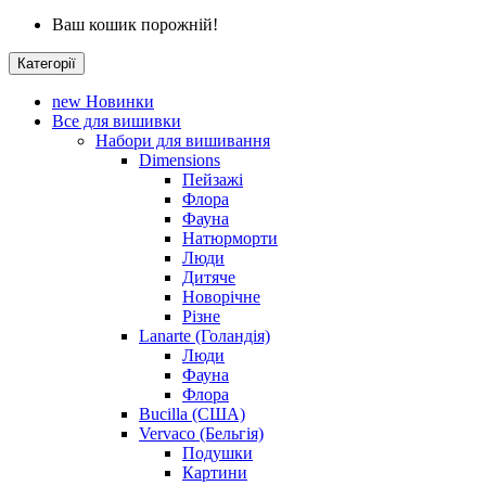
Ваш кошик порожній!
Категорії
new
Новинки
Все для вишивки
Набори для вишивання
Dimensions
Пейзажі
Флора
Фауна
Натюрморти
Люди
Дитяче
Новорічне
Різне
Lanarte (Голандія)
Люди
Фауна
Флора
Bucilla (США)
Vervaco (Бельгія)
Подушки
Картини