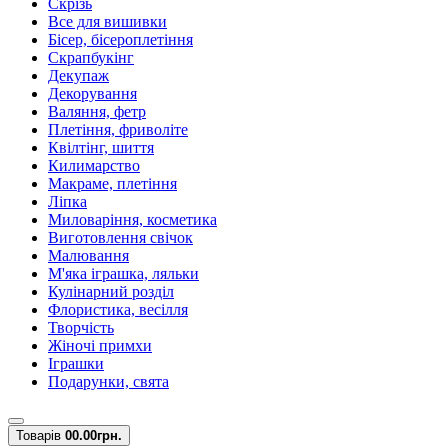
Скрізь
Все для вишивки
Бісер, бісероплетіння
Скрапбукінг
Декупаж
Декорування
Валяння, фетр
Плетіння, фриволіте
Квілтінг, шиття
Килимарство
Макраме, плетіння
Ліпка
Миловаріння, косметика
Виготовлення свічок
Малювання
М'яка іграшка, ляльки
Кулінарний розділ
Флористика, весілля
Творчість
Жіночі примхи
Іграшки
Подарунки, свята
Товарів
0
0.00грн.