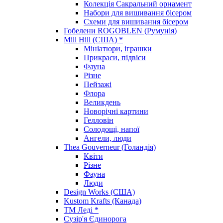
Колекція Сакральний орнамент
Набори для вишивання бісером
Схеми для вишивання бісером
Гобелени ROGOBLEN (Румунія)
Mill Hill (США) *
Мініатюри, іграшки
Прикраси, підвіси
Фауна
Різне
Пейзажі
Флора
Великдень
Новорічні картини
Гелловін
Солодощі, напої
Ангели, люди
Thea Gouverneur (Голандія)
Квіти
Різне
Фауна
Люди
Design Works (США)
Kustom Krafts (Канада)
ТМ Леді *
Сузір'я Єдинорога