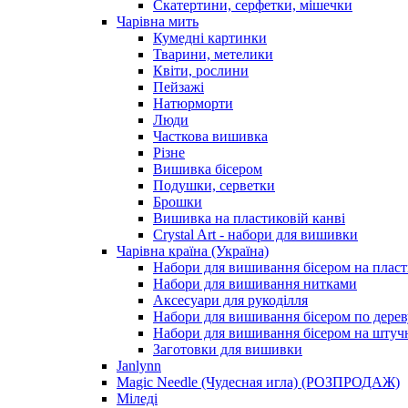
Скатертини, серфетки, мішечки
Чарiвна мить
Кумедні картинки
Тварини, метелики
Квіти, рослини
Пейзажі
Натюрморти
Люди
Часткова вишивка
Різне
Вишивка бісером
Подушки, серветки
Брошки
Вишивка на пластиковій канві
Crystal Art - набори для вишивки
Чарівна країна (Україна)
Набори для вишивання бісером на пласт
Набори для вишивання нитками
Аксесуари для рукоділля
Набори для вишивання бісером по дерев
Набори для вишивання бісером на штучн
Заготовки для вишивки
Janlynn
Magic Needle (Чудесная игла) (РОЗПРОДАЖ)
Міледі