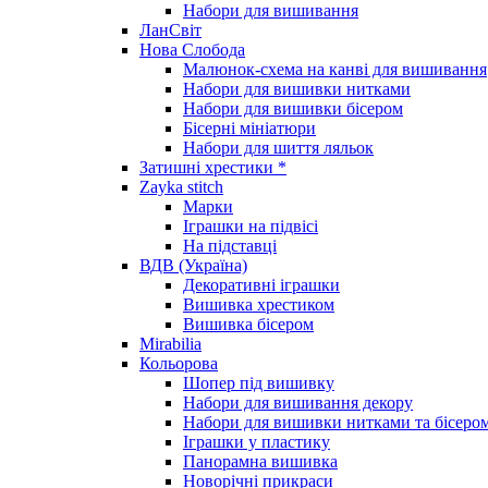
Набори для вишивання
ЛанСвіт
Нова Слобода
Малюнок-схема на канві для вишивання
Набори для вишивки нитками
Набори для вишивки бісером
Бісерні мініатюри
Набори для шиття ляльок
Затишні хрестики *
Zayka stitch
Марки
Іграшки на підвісі
На підставці
ВДВ (Україна)
Декоративні іграшки
Вишивка хрестиком
Вишивка бісером
Mirabilia
Кольорова
Шопер під вишивку
Набори для вишивання декору
Набори для вишивки нитками та бісеро
Іграшки у пластику
Панорамна вишивка
Новорічні прикраси