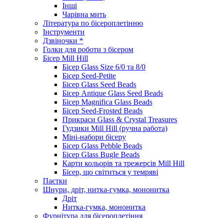
Інші
Чарівна мить
Література по бісероплетінню
Інструменти
Дзвіночки *
Голки для роботи з бісером
Бісер Mill Hill
Бісер Glass Size 6/0 та 8/0
Бісер Seed-Petite
Бісер Glass Seed Beads
Бісер Antique Glass Seed Beads
Бісер Magnifica Glass Beads
Бісер Seed-Frosted Beads
Прикраси Glass & Crystal Treasures
Гудзики Mill Hill (ручна работа)
Міні-набори бісеру
Бісер Glass Pebble Beads
Бісер Glass Bugle Beads
Карти кольорів та трежерсів Mill Hill
Бісер, що світиться у темряві
Паєтки
Шнури, дріт, нитка-гумка, мононитка
Дріт
Нитка-гумка, мононитка
Фурнітура для бісероплетіння