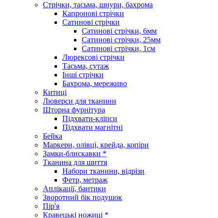
Стрічки, тасьма, шнури, бахрома
Капронові стрічки
Сатинові стрічки
Сатинові стрічки, 6мм
Сатинові стрічки, 25мм
Сатинові стрічки, 1см
Люрексові стрічки
Тасьма, сутаж
Інші стрічки
Бахрома, мереживо
Китиці
Люверси для тканини
Шторна фурнітура
Підхвати-кліпси
Підхвати магнітні
Бейка
Маркери, олівці, крейда, копіри
Замки-блискавки *
Тканина для шиття
Набори тканини, відрізи
Фетр, метраж
Аплікації, бантики
Зворотний бік подушок
Пір'я
Кравецькі ножиці *