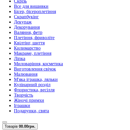
Скрізь
Все для вишивки
Бісер, бісероплетіння
Скрапбукінг
Декупаж
Декорування
Валяння, фетр
Плетіння, фриволіте
Квілтінг, шиття
Килимарство
Макраме, плетіння
Ліпка
Миловаріння, косметика
Виготовлення свічок
Малювання
М'яка іграшка, ляльки
Кулінарний розділ
Флористика, весілля
Творчість
Жіночі примхи
Іграшки
Подарунки, свята
Товарів
0
0.00грн.