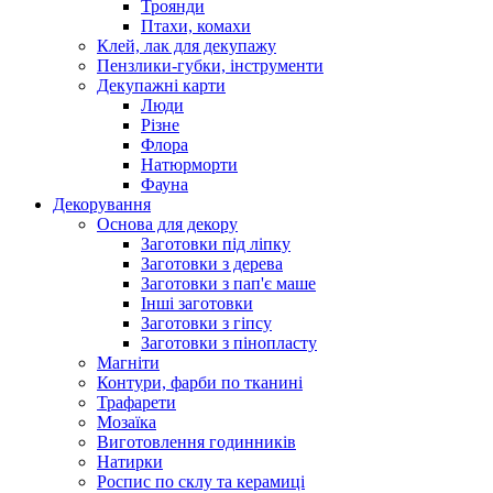
Троянди
Птахи, комахи
Клей, лак для декупажу
Пензлики-губки, інструменти
Декупажні карти
Люди
Різне
Флора
Натюрморти
Фауна
Декорування
Основа для декору
Заготовки під ліпку
Заготовки з дерева
Заготовки з пап'є маше
Інші заготовки
Заготовки з гіпсу
Заготовки з пінопласту
Магніти
Контури, фарби по тканині
Трафарети
Мозаїка
Виготовлення годинників
Натирки
Роспис по склу та керамиці