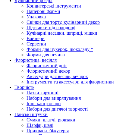
Кулінарний розділ
Кондитерські інструменти
Паперові форми
Упаковка
Свічки для торту, кулінарний декор
Підставки під солодощі
Кулінарні насадки, шприці, мішки
Вайнери
Серветки
Форми для цукерок, шоколаду *
Форми для печива
Флористика, весілля
Флористичний дріт
Флористичний декор
Аксесуари для весіль, вечірок
Інструменти та аксесуари для флористики
Творчість
Пазли картонні
Набори для видряпування
Інші канцтовари
Набори для дитячої творчості
Панські штучки
Сумки, клатчі, рюкзаки
Шарфи, шалі
Прикраси, біжутерія