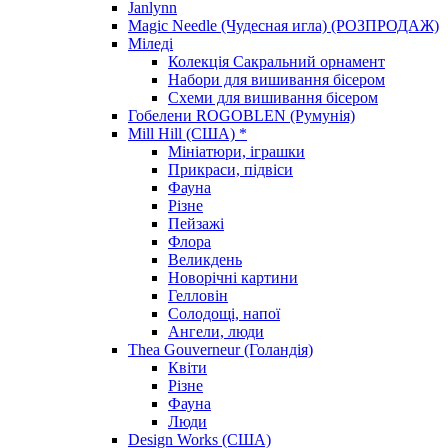
Janlynn
Magic Needle (Чудесная игла) (РОЗПРОДАЖ)
Міледі
Колекція Сакральний орнамент
Набори для вишивання бісером
Схеми для вишивання бісером
Гобелени ROGOBLEN (Румунія)
Mill Hill (США) *
Мініатюри, іграшки
Прикраси, підвіси
Фауна
Різне
Пейзажі
Флора
Великдень
Новорічні картини
Гелловін
Солодощі, напої
Ангели, люди
Thea Gouverneur (Голандія)
Квіти
Різне
Фауна
Люди
Design Works (США)