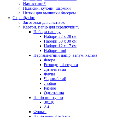
Намистини*
Підвіски, кулони, шарміки
Нитки для вышивки бисером
Скрапбукінг
Заготовки для листівок
Картон, папір для скрапбукінгу
Набори паперу
Набори 22 х 28 см
Набори 30 х 30 см
Набори 12 х 17 см
Набори інші
Пергаментний папір, велум, калька
Флора
Розводи, візерунки
Дитяча тема
Фауна
Чорно-білий
Любов
Разное
Однотонна
Папір поштучно
30х30
А4
Фольга
Папір ручної работи