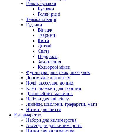
Голки, булавки
Булавки
Голки різні
Термоаплікації
Гудзики
Вінтаж
Тварини
Квіти
Дитячі
Свята
Подорожі
Захоплення
Кольорові мікси
Фурнітура для сумок, шкатулок
Допоміжне для шиття
Ножі, аксесуари до них
Клей, добавки для тканини
Для швейних машинок
Набори для квілтінгу
Лінійки, шаблони, трафарети, мати
Нитки для шиття
Килимарство
Набори для килимарства
Аксесуари для килимарства
Нитки для килимарства