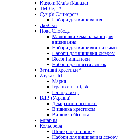
Kustom Krafts (Канада)
ТМ Леді *
Сузір'я Єдинорога
Набори для вишивання
ЛанСвіт
Нова Слобода
Малюнок-схема на канві для
вишивання
Набори для вишивки нитками
Набори для вишивки бісером
Бісерні мініатюри
Набори для шиття ляльок
Затишні хрестики *
Zayka stitch
Марки
Іграшки на підвісі
На підставці
ВДВ (Україна)
Декоративні іграшки
Вишивка хрестиком
Вишивка бісером
Mirabilia
Кольорова
Шопер під вишивку
Набори для вишивання декору