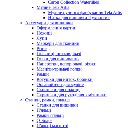
Caron Collection Waterlilies
Муліне Tela Artis
Муліне ручного фарбування Tela Artis
Нитка для вишивки Пухнастик
Аксесуари для вишивки
Оформлення картин
Ножиці
Лупи
Маркери для тканини
Різне
Гольниці, нитковдівачі
Голки для вишивання
Наперстки, вспорювачі, різаки
Магніти-тримачі голки
Рамки
Котушки для ниток, бобінки
Органайзери для муліне
Скриньки для ножиць
Скриньки для рукоділля, смітнички
Станки, рамки, пяльца
Станки для вишивки
П'яльці
Рамки-п'яльці
Q-Snaps
П'яльці магнітні