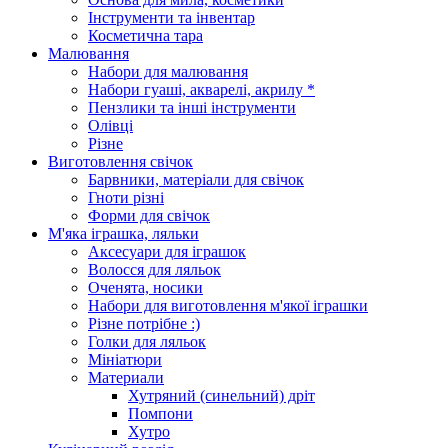
Інструменти та інвентар
Косметична тара
Малювання
Набори для малювання
Набори гуаші, акварелі, акрилу *
Пензлики та інші інструменти
Олівці
Різне
Виготовлення свічок
Барвники, матеріали для свічок
Гноти різні
Форми для свічок
М'яка іграшка, ляльки
Аксесуари для іграшок
Волосся для ляльок
Оченята, носики
Набори для виготовлення м'якої іграшки
Різне потрібне :)
Голки для ляльок
Мініатюри
Материали
Хутряний (синельний) дріт
Помпони
Хутро