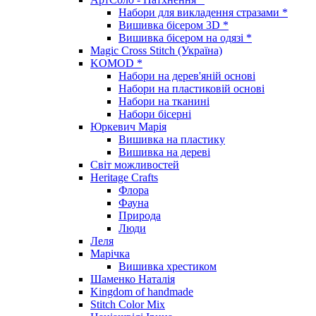
Набори для викладення стразами *
Вишивка бісером 3D *
Вишивка бісером на одязі *
Magic Cross Stitch (Україна)
KOMOD *
Набори на дерев'яній основі
Набори на пластиковій основі
Набори на тканині
Набори бісерні
Юркевич Марія
Вишивка на пластику
Вишивка на дереві
Світ можливостей
Heritage Crafts
Флора
Фауна
Природа
Люди
Леля
Марічка
Вишивка хрестиком
Шаменко Наталія
Kingdom of handmade
Stitch Color Mix