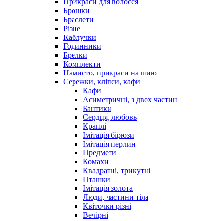
Прикраси для волосся
Брошки
Браслети
Різне
Каблучки
Годинники
Брелки
Комплекти
Намисто, прикраси на шию
Сережки, кліпси, кафи
Кафи
Асиметричні, з двох частин
Бантики
Сердця, любовь
Краплі
Імітація бірюзи
Імітація перлин
Предмети
Комахи
Квадратні, трикутні
Пташки
Імітація золота
Люди, частини тіла
Квіточки різні
Вечірні