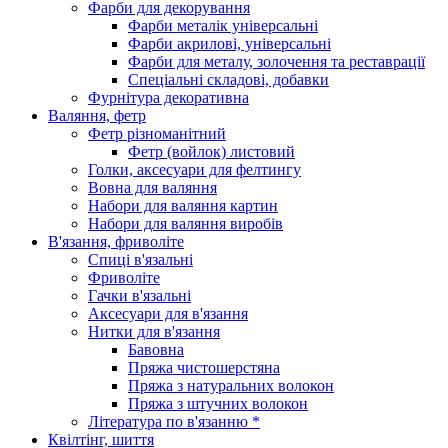
Фарби для декорування
Фарби металік універсальні
Фарби акрилові, універсальні
Фарби для металу, золочення та реставрації
Спеціальні складові, добавки
Фурнітура декоративна
Валяння, фетр
Фетр різноманітний
Фетр (войлок) листовий
Голки, аксесуари для фелтингу
Вовна для валяння
Набори для валяння картин
Набори для валяння виробів
В'язання, фриволіте
Спиці в'язальні
Фриволіте
Гачки в'язальні
Аксесуари для в'язання
Нитки для в'язання
Бавовна
Пряжа чистошерстяна
Пряжа з натуральних волокон
Пряжа з штучних волокон
Література по в'язанню *
Квілтінг, шиття