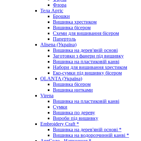
Флора
Тела Артіс
Брошки
Вишивка хрестиком
Вишивка бісером
Схеми для вишивання бісером
Папертоль
Alisena (Україна)
Вишивка на дерев'яній основі
Заготовки з фанери під вишивку
Вишивка на пластиковій канві
Набори для вишивання хрестиком
Еко-сумки під вишивку бісером
OLANTA (Україна)
Вишивка бісером
Вишивка нитками
Virena
Вишивка на пластиковій канві
Сумки
Вишивка по дереву
Вироби під вишивку
Embroidery Craft *
Вишивка на дерев'яній основі *
Вишивка на водорозчинній канві *
АртСоло - Натхнення *