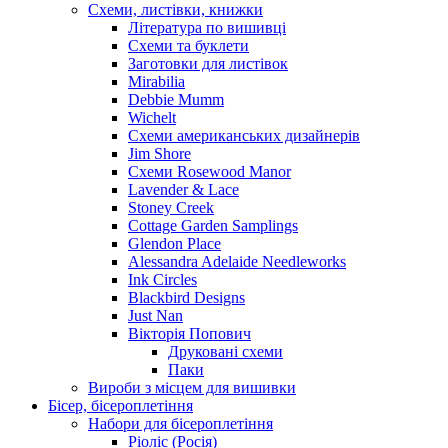
Схеми, листівки, книжки
Література по вишивці
Схеми та буклети
Заготовки для листівок
Mirabilia
Debbie Mumm
Wichelt
Схеми американських дизайнерів
Jim Shore
Cхеми Rosewood Manor
Lavender & Lace
Stoney Creek
Cottage Garden Samplings
Glendon Place
Alessandra Adelaide Needleworks
Ink Circles
Blackbird Designs
Just Nan
Вікторія Попович
Друковані схеми
Паки
Вироби з місцем для вишивки
Бісер, бісероплетіння
Набори для бісероплетіння
Ріоліс (Росія)