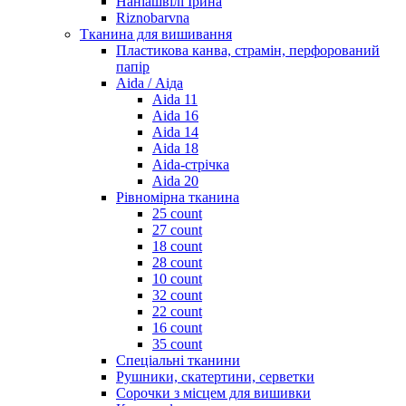
Наніашвілі Ірина
Riznobarvna
Тканина для вишивання
Пластикова канва, страмін, перфорований
папір
Aida / Аіда
Aida 11
Aida 16
Aida 14
Aida 18
Aida-стрічка
Aida 20
Рівномірна тканина
25 count
27 count
18 count
28 count
10 count
32 count
22 count
16 count
35 count
Спеціальні тканини
Рушники, скатертини, серветки
Сорочки з місцем для вишивки