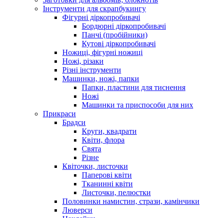
Інструменти для скрапбукингу
Фігурні діркопробивачі
Бордюрні діркопробивачі
Панчі (пробійники)
Кутові діркопробивачі
Ножиці, фігурні ножиці
Ножі, різаки
Різні інструменти
Машинки, ножі, папки
Папки, пластини для тиснення
Ножі
Машинки та приспособи для них
Прикраси
Брадси
Круги, квадрати
Квіти, флора
Свята
Різне
Квіточки, листочки
Паперові квіти
Тканинні квіти
Листочки, пелюстки
Половинки намистин, стрази, камінчики
Люверси