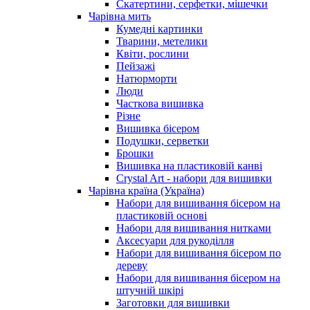
Скатертини, серфетки, мішечки
Чарiвна мить
Кумедні картинки
Тварини, метелики
Квіти, рослини
Пейзажі
Натюрморти
Люди
Часткова вишивка
Різне
Вишивка бісером
Подушки, серветки
Брошки
Вишивка на пластиковій канві
Crystal Art - набори для вишивки
Чарівна країна (Україна)
Набори для вишивання бісером на
пластиковій основі
Набори для вишивання нитками
Аксесуари для рукоділля
Набори для вишивання бісером по
дереву
Набори для вишивання бісером на
штучній шкірі
Заготовки для вишивки