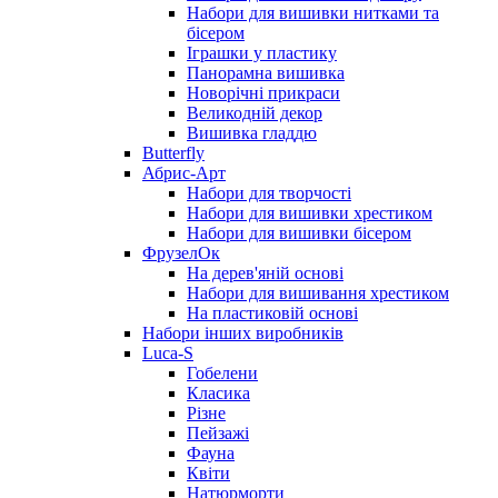
Набори для вишивки нитками та
бісером
Іграшки у пластику
Панорамна вишивка
Новорічні прикраси
Великодній декор
Вишивка гладдю
Butterfly
Абрис-Арт
Набори для творчості
Набори для вишивки хрестиком
Набори для вишивки бісером
ФрузелОк
На дерев'яній основі
Набори для вишивання хрестиком
На пластиковій основі
Набори інших виробників
Luca-S
Гобелени
Класика
Різне
Пейзажі
Фауна
Квіти
Натюрморти