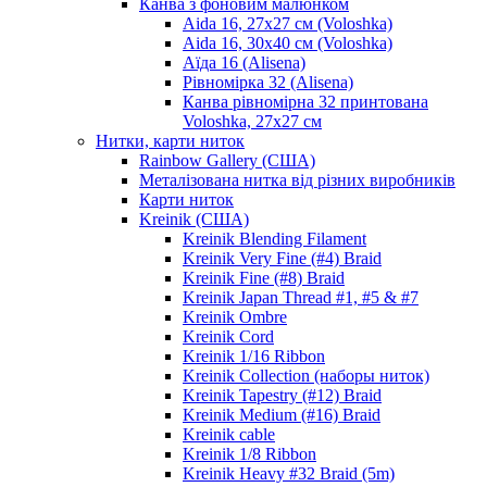
Канва з фоновим малюнком
Aida 16, 27х27 см (Voloshka)
Aida 16, 30х40 см (Voloshka)
Аїда 16 (Alisena)
Рівномірка 32 (Alisena)
Канва рівномірна 32 принтована
Voloshka, 27х27 см
Нитки, карти ниток
Rainbow Gallery (США)
Металізована нитка від різних виробників
Карти ниток
Kreinik (США)
Kreinik Blending Filament
Kreinik Very Fine (#4) Braid
Kreinik Fine (#8) Braid
Kreinik Japan Thread #1, #5 & #7
Kreinik Ombre
Kreinik Cord
Kreinik 1/16 Ribbon
Kreinik Collection (наборы ниток)
Kreinik Tapestry (#12) Braid
Kreinik Medium (#16) Braid
Kreinik cable
Kreinik 1/8 Ribbon
Kreinik Heavy #32 Braid (5m)