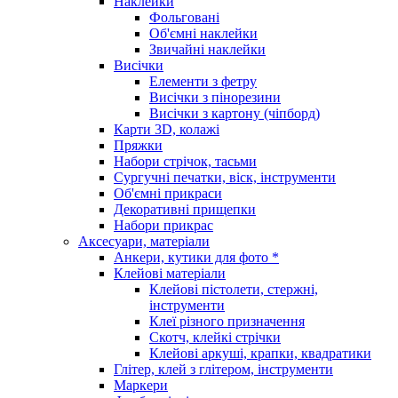
Наклейки
Фольговані
Об'ємні наклейки
Звичайні наклейки
Висічки
Елементи з фетру
Висічки з пінорезини
Висічки з картону (чіпборд)
Карти 3D, колажі
Пряжки
Набори стрічок, тасьми
Сургучні печатки, віск, інструменти
Об'ємні прикраси
Декоративні прищепки
Набори прикрас
Аксесуари, матеріали
Анкери, кутики для фото *
Клейові матеріали
Клейові пістолети, стержні,
інструменти
Клеї різного призначення
Скотч, клейкі стрічки
Клейові аркуші, крапки, квадратики
Глітер, клей з глітером, інструменти
Маркери