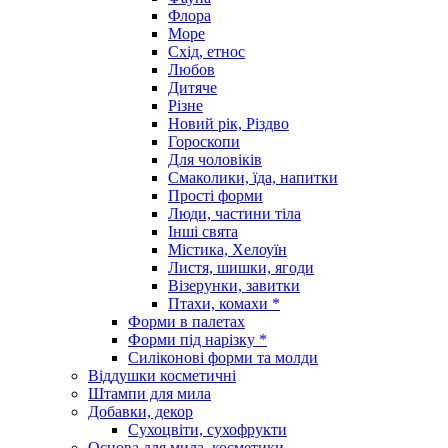
Флора
Море
Схід, етнос
Любов
Дитяче
Різне
Новий рік, Різдво
Гороскопи
Для чоловіків
Смаколики, їда, напитки
Прості форми
Люди, частини тіла
Інші свята
Містика, Хелоуїн
Листя, шишки, ягоди
Візерунки, завитки
Птахи, комахи *
Форми в палетах
Форми під нарізку *
Силіконові форми та молди
Віддушки косметичні
Штампи для мила
Добавки, декор
Сухоцвіти, сухофрукти
Основа для мила, косметики