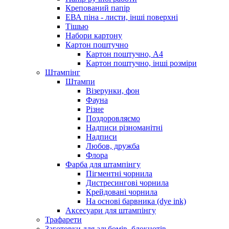
Крепований папір
ЕВА піна - листи, інші поверхні
Тішью
Набори картону
Картон поштучно
Картон поштучно, А4
Картон поштучно, інші розміри
Штампінг
Штампи
Візерунки, фон
Фауна
Різне
Поздоровляємо
Надписи різноманітні
Надписи
Любов, дружба
Флора
Фарба для штампінгу
Пігментні чорнила
Дистресингові чорнила
Крейдовані чорнила
На основі барвника (dye ink)
Аксесуари для штампінгу
Трафарети
Заготовки для альбомів, блокнотів