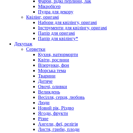
Фарби, рідкі перлини, лак
Мікробісер
Пудра для декору
Квілінг, оригамі
Набори для квілінгу, оригамі
Інструменти для квілінгу, оригамі
Папір для оригамі
Папір для квілінгу*
Декупаж
Серветки
Кухня, натюрморти
Квіти, рослини
Візерунки, фон
Морська тема
Тварини
Дитяче
Овочі, оливки
Великдень
Весілля, серця, любовь
Люди
Новий рік, Різдво
Ягоди, фрукти
Різне
Ангели, феї, релігія
Листя, гриби, плоди