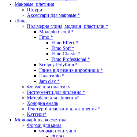
Макраме, плетіння
Шнури
Аксесуари для макраме *
Ліпка
Полімерна глина, моделін, пластилін *
Моделін Cernit *
Fimo *
Fimo Effect *
Fimo Soft *
Fimo Classic *
Fimo Professional *
Sculpey Polyform *
Глина від різних виробників *
Пластилін *
Jam clay *
Форми для пластику
Інструменти для ліплення *
Матеріали для ліплення*
Холодна емаль
Текстурні пластини для ліплення *
Каттери*
Миловаріння, косметика
Форми для мила
Форми поштучно
Фауна