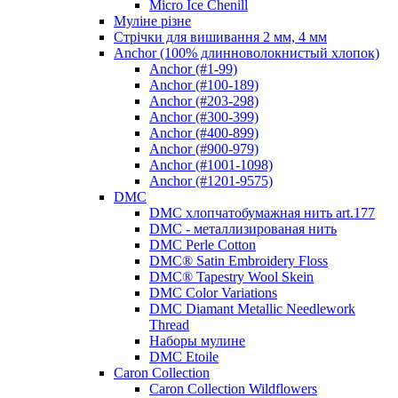
Micro Ice Chenill
Муліне різне
Стрічки для вишивання 2 мм, 4 мм
Anchor (100% длинноволокнистый хлопок)
Anchor (#1-99)
Anchor (#100-189)
Anchor (#203-298)
Anchor (#300-399)
Anchor (#400-899)
Anchor (#900-979)
Anchor (#1001-1098)
Anchor (#1201-9575)
DMC
DMC хлопчатобумажная нить art.177
DMC - металлизированая нить
DMC Perle Cotton
DMC® Satin Embroidery Floss
DMC® Tapestry Wool Skein
DMC Color Variations
DMC Diamant Metallic Needlework
Thread
Наборы мулине
DMC Etoile
Caron Collection
Caron Collection Wildflowers