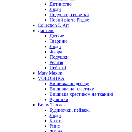
Дитинство
Люди
Подушки, серветки
Новий рік та Різдво
Collection D'Art
Дантель
Дитяче
Тварини
Люди
Флора
Подушки
Релігія
Пейзажі
Mary Maxim
VOLOSHKA
Вишивка по дереву
Вишивка на пластику
Вишивка хрестиком на тканині
Рушники
Bothy Threads
Будиночки, пейзажі
Люди
Казки
Різне
Фауна