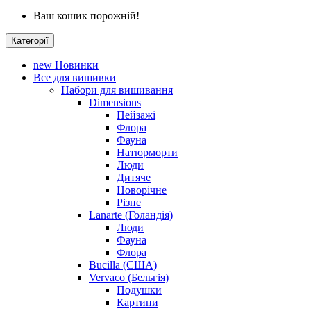
Ваш кошик порожній!
Категорії
new
Новинки
Все для вишивки
Набори для вишивання
Dimensions
Пейзажі
Флора
Фауна
Натюрморти
Люди
Дитяче
Новорічне
Різне
Lanarte (Голандія)
Люди
Фауна
Флора
Bucilla (США)
Vervaco (Бельгія)
Подушки
Картини