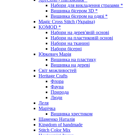
Набори для викладення стразами *
Вишивка бісером 3D *
Вишивка бісером на одязі *
Magic Cross Stitch (Україна)
KOMOD *
Набори на дерев'яній основі
Набори на пластиковій основі
Набори на тканині
Набори бісерні
Юркевич Марія
Вишивка на пластику
Вишивка на дереві
Світ можливостей
Heritage Crafts
Флора
Фауна
Природа
Люди
Леля
Марічка
Вишивка хрестиком
Шаменко Наталія
Kingdom of handmade
Stitch Color Mix