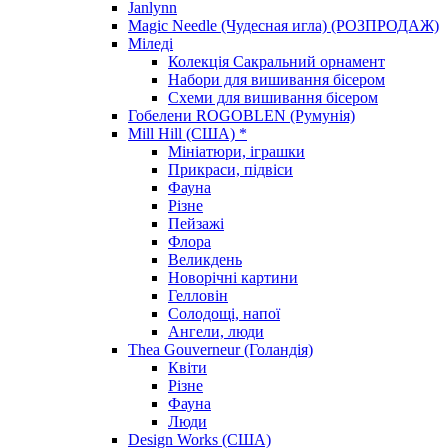
Janlynn
Magic Needle (Чудесная игла) (РОЗПРОДАЖ)
Міледі
Колекція Сакральний орнамент
Набори для вишивання бісером
Схеми для вишивання бісером
Гобелени ROGOBLEN (Румунія)
Mill Hill (США) *
Мініатюри, іграшки
Прикраси, підвіси
Фауна
Різне
Пейзажі
Флора
Великдень
Новорічні картини
Гелловін
Солодощі, напої
Ангели, люди
Thea Gouverneur (Голандія)
Квіти
Різне
Фауна
Люди
Design Works (США)