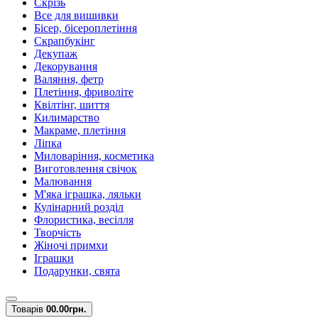
Скрізь
Все для вишивки
Бісер, бісероплетіння
Скрапбукінг
Декупаж
Декорування
Валяння, фетр
Плетіння, фриволіте
Квілтінг, шиття
Килимарство
Макраме, плетіння
Ліпка
Миловаріння, косметика
Виготовлення свічок
Малювання
М'яка іграшка, ляльки
Кулінарний розділ
Флористика, весілля
Творчість
Жіночі примхи
Іграшки
Подарунки, свята
Товарів
0
0.00грн.