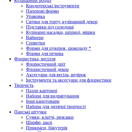
Кулінарний розділ
Кондитерські інструменти
Паперові форми
Упаковка
Свічки для торту, кулінарний декор
Підставки під солодощі
Кулінарні насадки, шприці, мішки
Вайнери
Серветки
Форми для цукерок, шоколаду *
Форми для печива
Флористика, весілля
Флористичний дріт
Флористичний декор
Аксесуари для весіль, вечірок
Інструменти та аксесуари для флористики
Творчість
Пазли картонні
Набори для видряпування
Інші канцтовари
Набори для дитячої творчості
Панські штучки
Сумки, клатчі, рюкзаки
Шарфи, шалі
Прикраси, біжутерія