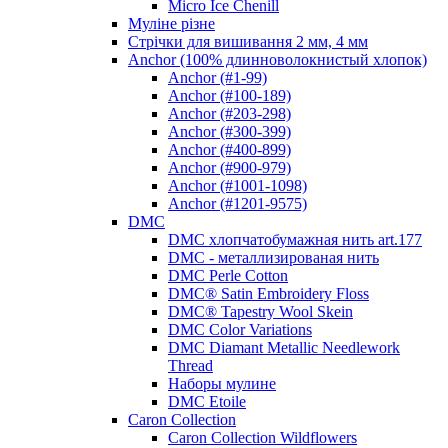
Micro Ice Chenill
Муліне різне
Стрічки для вишивання 2 мм, 4 мм
Anchor (100% длинноволокнистый хлопок)
Anchor (#1-99)
Anchor (#100-189)
Anchor (#203-298)
Anchor (#300-399)
Anchor (#400-899)
Anchor (#900-979)
Anchor (#1001-1098)
Anchor (#1201-9575)
DMC
DMC хлопчатобумажная нить art.177
DMC - металлизированая нить
DMC Perle Cotton
DMC® Satin Embroidery Floss
DMC® Tapestry Wool Skein
DMC Color Variations
DMC Diamant Metallic Needlework
Thread
Наборы мулине
DMC Etoile
Caron Collection
Caron Collection Wildflowers