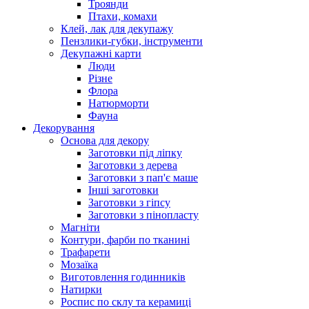
Троянди
Птахи, комахи
Клей, лак для декупажу
Пензлики-губки, інструменти
Декупажні карти
Люди
Різне
Флора
Натюрморти
Фауна
Декорування
Основа для декору
Заготовки під ліпку
Заготовки з дерева
Заготовки з пап'є маше
Інші заготовки
Заготовки з гіпсу
Заготовки з пінопласту
Магніти
Контури, фарби по тканині
Трафарети
Мозаїка
Виготовлення годинників
Натирки
Роспис по склу та керамиці