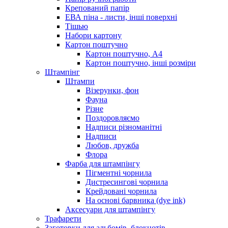
Крепований папір
ЕВА піна - листи, інші поверхні
Тішью
Набори картону
Картон поштучно
Картон поштучно, А4
Картон поштучно, інші розміри
Штампінг
Штампи
Візерунки, фон
Фауна
Різне
Поздоровляємо
Надписи різноманітні
Надписи
Любов, дружба
Флора
Фарба для штампінгу
Пігментні чорнила
Дистресингові чорнила
Крейдовані чорнила
На основі барвника (dye ink)
Аксесуари для штампінгу
Трафарети
Заготовки для альбомів, блокнотів