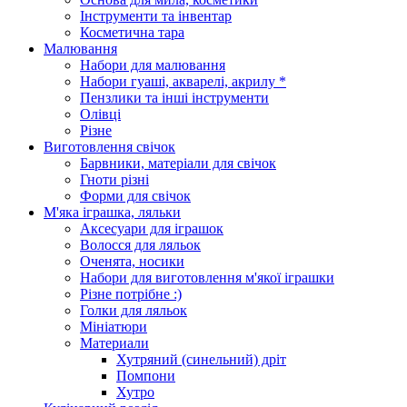
Інструменти та інвентар
Косметична тара
Малювання
Набори для малювання
Набори гуаші, акварелі, акрилу *
Пензлики та інші інструменти
Олівці
Різне
Виготовлення свічок
Барвники, матеріали для свічок
Гноти різні
Форми для свічок
М'яка іграшка, ляльки
Аксесуари для іграшок
Волосся для ляльок
Оченята, носики
Набори для виготовлення м'якої іграшки
Різне потрібне :)
Голки для ляльок
Мініатюри
Материали
Хутряний (синельний) дріт
Помпони
Хутро