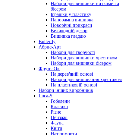
Набори для вишивки нитками та
бісером
Іграшки у пластику
Панорамна вишивка
Новорічні прикраси
Великодній декор
Вишивка гладдю
Butterfly
Абрис-Арт
Набори для творчості
Набори для вишивки хрестиком
Набори для вишивки бісером
ФрузелОк
На дерев'яній основі
Набори для вишивання хрестиком
На пластиковій основі
Набори інших виробників
Luca-S
Гобелени
Класика
Різне
Пейзажі
Фауна
Квіти
Натюрморти