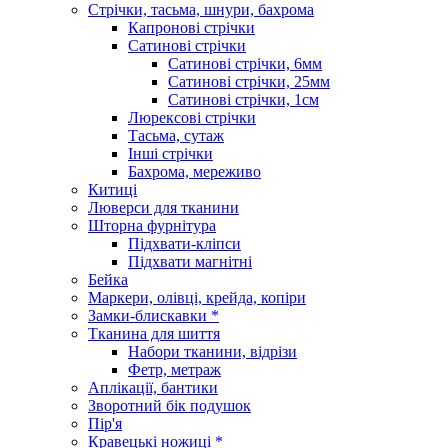
Стрічки, тасьма, шнури, бахрома
Капронові стрічки
Сатинові стрічки
Сатинові стрічки, 6мм
Сатинові стрічки, 25мм
Сатинові стрічки, 1см
Люрексові стрічки
Тасьма, сутаж
Інші стрічки
Бахрома, мереживо
Китиці
Люверси для тканини
Шторна фурнітура
Підхвати-кліпси
Підхвати магнітні
Бейка
Маркери, олівці, крейда, копіри
Замки-блискавки *
Тканина для шиття
Набори тканини, відрізи
Фетр, метраж
Аплікації, бантики
Зворотний бік подушок
Пір'я
Кравецькі ножиці *