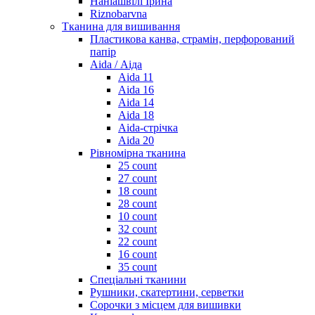
Наніашвілі Ірина
Riznobarvna
Тканина для вишивання
Пластикова канва, страмін, перфорований
папір
Aida / Аіда
Aida 11
Aida 16
Aida 14
Aida 18
Aida-стрічка
Aida 20
Рівномірна тканина
25 count
27 count
18 count
28 count
10 count
32 count
22 count
16 count
35 count
Спеціальні тканини
Рушники, скатертини, серветки
Сорочки з місцем для вишивки