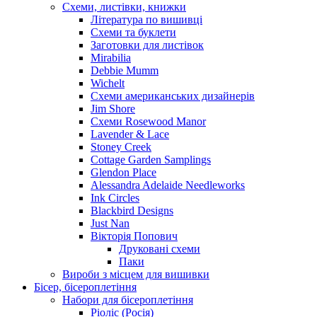
Схеми, листівки, книжки
Література по вишивці
Схеми та буклети
Заготовки для листівок
Mirabilia
Debbie Mumm
Wichelt
Схеми американських дизайнерів
Jim Shore
Cхеми Rosewood Manor
Lavender & Lace
Stoney Creek
Cottage Garden Samplings
Glendon Place
Alessandra Adelaide Needleworks
Ink Circles
Blackbird Designs
Just Nan
Вікторія Попович
Друковані схеми
Паки
Вироби з місцем для вишивки
Бісер, бісероплетіння
Набори для бісероплетіння
Ріоліс (Росія)