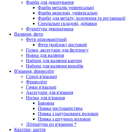
Фарби для декорування
Фарби металік універсальні
Фарби акрилові, універсальні
Фарби для металу, золочення та реставрації
Спеціальні складові, добавки
Фурнітура декоративна
Валяння, фетр
Фетр різноманітний
Фетр (войлок) листовий
Голки, аксесуари для фелтингу
Вовна для валяння
Набори для валяння картин
Набори для валяння виробів
В'язання, фриволіте
Спиці в'язальні
Фриволіте
Гачки в'язальні
Аксесуари для в'язання
Нитки для в'язання
Бавовна
Пряжа чистошерстяна
Пряжа з натуральних волокон
Пряжа з штучних волокон
Література по в'язанню *
Квілтінг, шиття