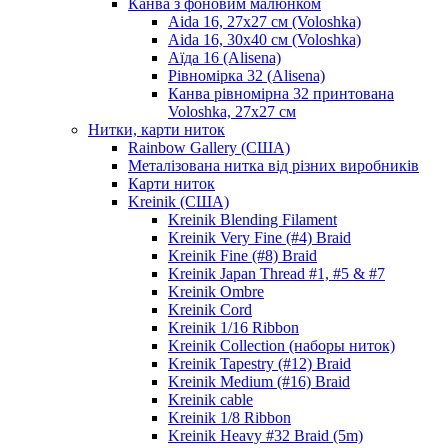
Канва з фоновим малюнком
Aida 16, 27х27 см (Voloshka)
Aida 16, 30х40 см (Voloshka)
Аїда 16 (Alisena)
Рівномірка 32 (Alisena)
Канва рівномірна 32 принтована
Voloshka, 27х27 см
Нитки, карти ниток
Rainbow Gallery (США)
Металізована нитка від різних виробників
Карти ниток
Kreinik (США)
Kreinik Blending Filament
Kreinik Very Fine (#4) Braid
Kreinik Fine (#8) Braid
Kreinik Japan Thread #1, #5 & #7
Kreinik Ombre
Kreinik Cord
Kreinik 1/16 Ribbon
Kreinik Collection (наборы ниток)
Kreinik Tapestry (#12) Braid
Kreinik Medium (#16) Braid
Kreinik cable
Kreinik 1/8 Ribbon
Kreinik Heavy #32 Braid (5m)