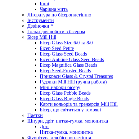
Інші
Чарівна мить
Література по бісероплетінню
Інструменти
Дзвіночки *
Голки для роботи з бісером
Бісер Mill Hill
Бісер Glass Size 6/0 та 8/0
Бісер Seed-Petite
Бісер Glass Seed Beads
Бісер Antique Glass Seed Beads
Бісер Magnifica Glass Beads
Бісер Seed-Frosted Beads
Прикраси Glass & Crystal Treasures
Гудзики Mill Hill (ручна работа)
Міні-набори бісеру
Бісер Glass Pebble Beads
Бісер Glass Bugle Beads
Карти кольорів та трежерсів Mill Hill
Бісер, що світиться у темряві
Паєтки
Шнури, дріт, нитка-гумка, мононитка
Дріт
Нитка-гумка, мононитка
Фурнітура для бісероплетіння