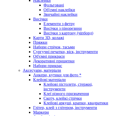
Наклейки
Фольговані
Об'ємні наклейки
Звичайні наклейки
Висічки
Елементи з фетру
Висічки з пінорезини
Висічки з картону (чіпборд)
Карти 3D, колажі
Пряжки
Набори стрічок, тасьми
Сургучні печатки, віск, інструменти
Об'ємні прикраси
Декоративні прищепки
Набори прикрас
Аксесуари, матеріали
Анкери, кутики для фото *
Клейові матеріали
Клейові пістолети, стержні,
інструменти
Клеї різного призначення
Скотч, клейкі стрічки
Клейові аркуші, крапки, квадратики
Глітер, клей з глітером, інструменти
Маркери