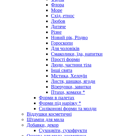
Флора
Море
Схід, етнос
Любов
Дитяче
Різне
Новий рік, Різдво
Гороскопи
Для чоловіків
Смаколики, їда, напитки
Прості форми
Люди, частини тіла
Інші свята
Містика, Хелоуїн
Листя, шишки, ягоди
Візерунки, завитки
Птахи, комахи *
Форми в палетах
Форми під нарізку *
Силіконові форми та молди
Віддушки косметичні
Штампи для мила
Добавки, декор
Сухоцвіти, сухофрукти
Основа для мила, косметики