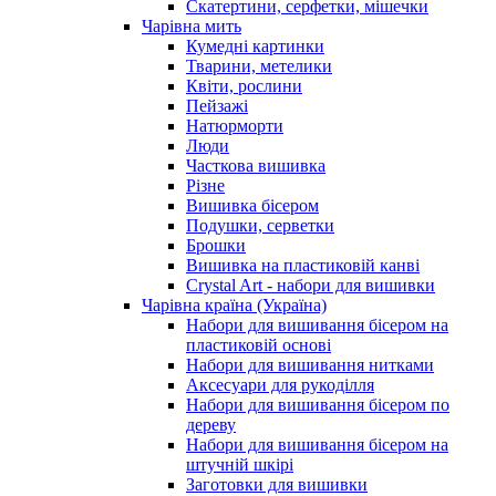
Скатертини, серфетки, мішечки
Чарiвна мить
Кумедні картинки
Тварини, метелики
Квіти, рослини
Пейзажі
Натюрморти
Люди
Часткова вишивка
Різне
Вишивка бісером
Подушки, серветки
Брошки
Вишивка на пластиковій канві
Crystal Art - набори для вишивки
Чарівна країна (Україна)
Набори для вишивання бісером на
пластиковій основі
Набори для вишивання нитками
Аксесуари для рукоділля
Набори для вишивання бісером по
дереву
Набори для вишивання бісером на
штучній шкірі
Заготовки для вишивки