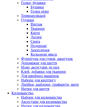
Голки, булавки
Булавки
Голки різні
Термоаплікації
Гудзики
Вінтаж
Тварини
Квіти
Дитячі
Свята
Подорожі
Захоплення
Кольорові мікси
Фурнітура для сумок, шкатулок
Допоміжне для шиття
Ножі, аксесуари до них
Клей, добавки для тканини
Для швейних машинок
Набори для квілтінгу
Лінійки, шаблони, трафарети, мати
Нитки для шиття
Килимарство
Набори для килимарства
Аксесуари для килимарства
Нитки для килимарства