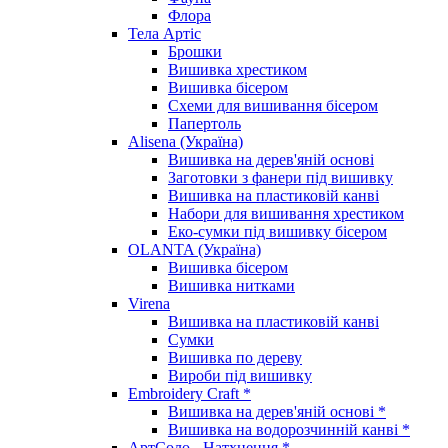
Флора
Тела Артіс
Брошки
Вишивка хрестиком
Вишивка бісером
Схеми для вишивання бісером
Папертоль
Alisena (Україна)
Вишивка на дерев'яній основі
Заготовки з фанери під вишивку
Вишивка на пластиковій канві
Набори для вишивання хрестиком
Еко-сумки під вишивку бісером
OLANTA (Україна)
Вишивка бісером
Вишивка нитками
Virena
Вишивка на пластиковій канві
Сумки
Вишивка по дереву
Вироби під вишивку
Embroidery Craft *
Вишивка на дерев'яній основі *
Вишивка на водорозчинній канві *
АртСоло - Натхнення *