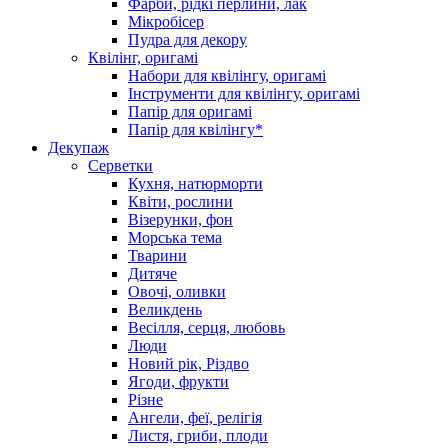
Фарби, рідкі перлини, лак
Мікробісер
Пудра для декору
Квілінг, оригамі
Набори для квілінгу, оригамі
Інструменти для квілінгу, оригамі
Папір для оригамі
Папір для квілінгу*
Декупаж
Серветки
Кухня, натюрморти
Квіти, рослини
Візерунки, фон
Морська тема
Тварини
Дитяче
Овочі, оливки
Великдень
Весілля, серця, любовь
Люди
Новий рік, Різдво
Ягоди, фрукти
Різне
Ангели, феї, релігія
Листя, гриби, плоди