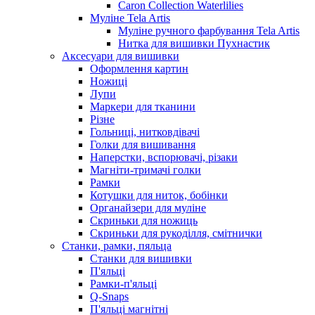
Caron Collection Waterlilies
Муліне Tela Artis
Муліне ручного фарбування Tela Artis
Нитка для вишивки Пухнастик
Аксесуари для вишивки
Оформлення картин
Ножиці
Лупи
Маркери для тканини
Різне
Гольниці, нитковдівачі
Голки для вишивання
Наперстки, вспорювачі, різаки
Магніти-тримачі голки
Рамки
Котушки для ниток, бобінки
Органайзери для муліне
Скриньки для ножиць
Скриньки для рукоділля, смітнички
Станки, рамки, пяльца
Станки для вишивки
П'яльці
Рамки-п'яльці
Q-Snaps
П'яльці магнітні