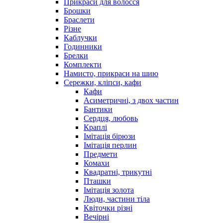
Прикраси для волосся
Брошки
Браслети
Різне
Каблучки
Годинники
Брелки
Комплекти
Намисто, прикраси на шию
Сережки, кліпси, кафи
Кафи
Асиметричні, з двох частин
Бантики
Сердця, любовь
Краплі
Імітація бірюзи
Імітація перлин
Предмети
Комахи
Квадратні, трикутні
Пташки
Імітація золота
Люди, частини тіла
Квіточки різні
Вечірні