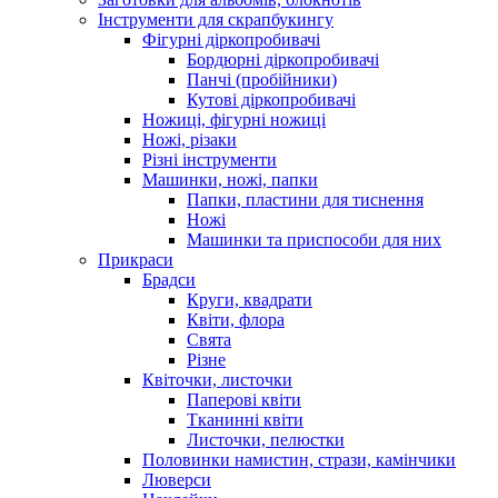
Інструменти для скрапбукингу
Фігурні діркопробивачі
Бордюрні діркопробивачі
Панчі (пробійники)
Кутові діркопробивачі
Ножиці, фігурні ножиці
Ножі, різаки
Різні інструменти
Машинки, ножі, папки
Папки, пластини для тиснення
Ножі
Машинки та приспособи для них
Прикраси
Брадси
Круги, квадрати
Квіти, флора
Свята
Різне
Квіточки, листочки
Паперові квіти
Тканинні квіти
Листочки, пелюстки
Половинки намистин, стрази, камінчики
Люверси