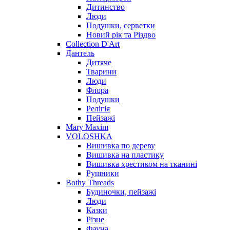
Дитинство
Люди
Подушки, серветки
Новий рік та Різдво
Collection D'Art
Дантель
Дитяче
Тварини
Люди
Флора
Подушки
Релігія
Пейзажі
Mary Maxim
VOLOSHKA
Вишивка по дереву
Вишивка на пластику
Вишивка хрестиком на тканині
Рушники
Bothy Threads
Будиночки, пейзажі
Люди
Казки
Різне
Фауна