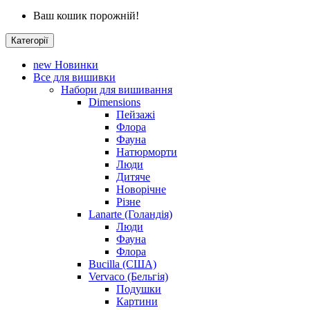
Ваш кошик порожній!
Категорії
new
Новинки
Все для вишивки
Набори для вишивання
Dimensions
Пейзажі
Флора
Фауна
Натюрморти
Люди
Дитяче
Новорічне
Різне
Lanarte (Голандія)
Люди
Фауна
Флора
Bucilla (США)
Vervaco (Бельгія)
Подушки
Картини