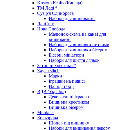
Kustom Krafts (Канада)
ТМ Леді *
Сузір'я Єдинорога
Набори для вишивання
ЛанСвіт
Нова Слобода
Малюнок-схема на канві для
вишивання
Набори для вишивки нитками
Набори для вишивки бісером
Бісерні мініатюри
Набори для шиття ляльок
Затишні хрестики *
Zayka stitch
Марки
Іграшки на підвісі
На підставці
ВДВ (Україна)
Декоративні іграшки
Вишивка хрестиком
Вишивка бісером
Mirabilia
Кольорова
Шопер під вишивку
Набори для вишивання декору