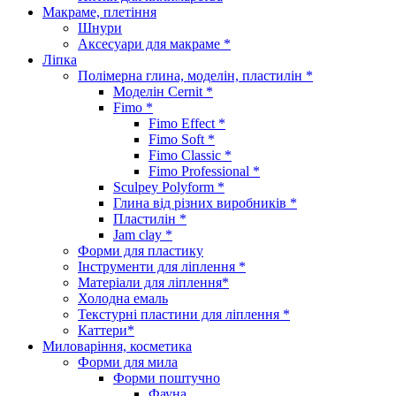
Макраме, плетіння
Шнури
Аксесуари для макраме *
Ліпка
Полімерна глина, моделін, пластилін *
Моделін Cernit *
Fimo *
Fimo Effect *
Fimo Soft *
Fimo Classic *
Fimo Professional *
Sculpey Polyform *
Глина від різних виробників *
Пластилін *
Jam clay *
Форми для пластику
Інструменти для ліплення *
Матеріали для ліплення*
Холодна емаль
Текстурні пластини для ліплення *
Каттери*
Миловаріння, косметика
Форми для мила
Форми поштучно
Фауна