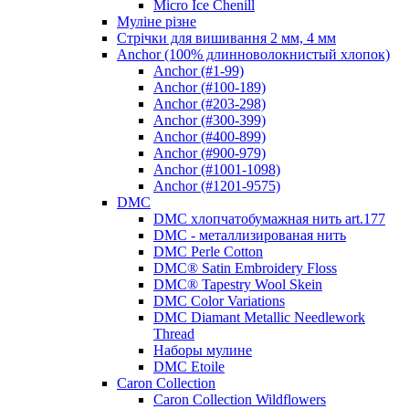
Micro Ice Chenill
Муліне різне
Стрічки для вишивання 2 мм, 4 мм
Anchor (100% длинноволокнистый хлопок)
Anchor (#1-99)
Anchor (#100-189)
Anchor (#203-298)
Anchor (#300-399)
Anchor (#400-899)
Anchor (#900-979)
Anchor (#1001-1098)
Anchor (#1201-9575)
DMC
DMC хлопчатобумажная нить art.177
DMC - металлизированая нить
DMC Perle Cotton
DMC® Satin Embroidery Floss
DMC® Tapestry Wool Skein
DMC Color Variations
DMC Diamant Metallic Needlework
Thread
Наборы мулине
DMC Etoile
Caron Collection
Caron Collection Wildflowers