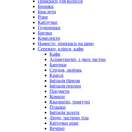
Прикраси для волосся
Брошки
Браслети
Різне
Каблучки
Годинники
Брелки
Комплекти
Намисто, прикраси на шию
Сережки, кліпси, кафи
Кафи
Асиметричні, з двох частин
Бантики
Сердця, любовь
Краплі
Імітація бірюзи
Імітація перлин
Предмети
Комахи
Квадратні, трикутні
Пташки
Імітація золота
Люди, частини тіла
Квіточки різні
Вечірні