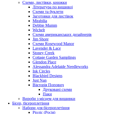
Схеми, листівки, книжки
Література по вишивці
Схеми та буклети
Заготовки для листівок
Mirabilia
Debbie Mumm
Wichelt
Схеми американських дизайнерів
Jim Shore
Cхеми Rosewood Manor
Lavender & Lace
Stoney Creek
Cottage Garden Samplings
Glendon Place
Alessandra Adelaide Needleworks
Ink Circles
Blackbird Designs
Just Nan
Вікторія Попович
Друковані схеми
Паки
Вироби з місцем для вишивки
Бісер, бісероплетіння
Набори для бісероплетіння
Ріоліс (Росія)