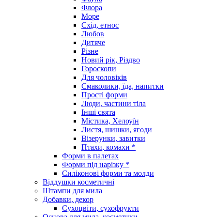
Флора
Море
Схід, етнос
Любов
Дитяче
Різне
Новий рік, Різдво
Гороскопи
Для чоловіків
Смаколики, їда, напитки
Прості форми
Люди, частини тіла
Інші свята
Містика, Хелоуїн
Листя, шишки, ягоди
Візерунки, завитки
Птахи, комахи *
Форми в палетах
Форми під нарізку *
Силіконові форми та молди
Віддушки косметичні
Штампи для мила
Добавки, декор
Сухоцвіти, сухофрукти
Основа для мила, косметики