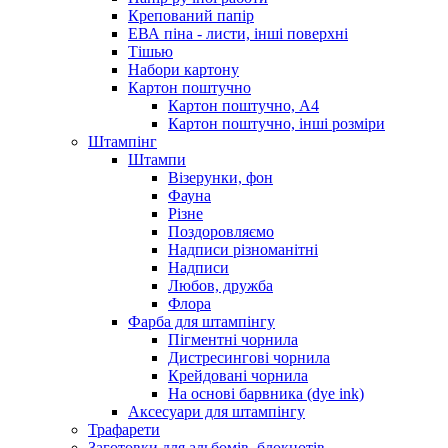
Крепований папір
ЕВА піна - листи, інші поверхні
Тішью
Набори картону
Картон поштучно
Картон поштучно, А4
Картон поштучно, інші розміри
Штампінг
Штампи
Візерунки, фон
Фауна
Різне
Поздоровляємо
Надписи різноманітні
Надписи
Любов, дружба
Флора
Фарба для штампінгу
Пігментні чорнила
Дистресингові чорнила
Крейдовані чорнила
На основі барвника (dye ink)
Аксесуари для штампінгу
Трафарети
Заготовки для альбомів, блокнотів