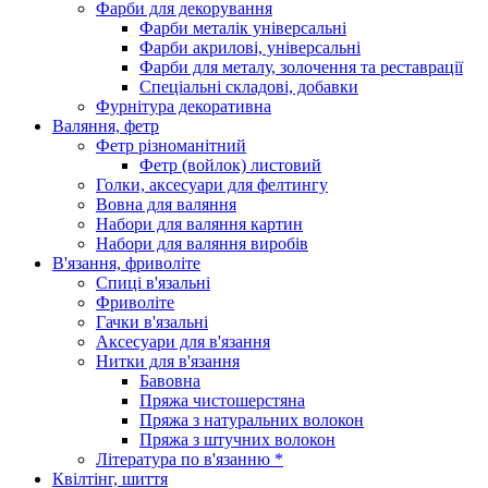
Фарби для декорування
Фарби металік універсальні
Фарби акрилові, універсальні
Фарби для металу, золочення та реставрації
Спеціальні складові, добавки
Фурнітура декоративна
Валяння, фетр
Фетр різноманітний
Фетр (войлок) листовий
Голки, аксесуари для фелтингу
Вовна для валяння
Набори для валяння картин
Набори для валяння виробів
В'язання, фриволіте
Спиці в'язальні
Фриволіте
Гачки в'язальні
Аксесуари для в'язання
Нитки для в'язання
Бавовна
Пряжа чистошерстяна
Пряжа з натуральних волокон
Пряжа з штучних волокон
Література по в'язанню *
Квілтінг, шиття