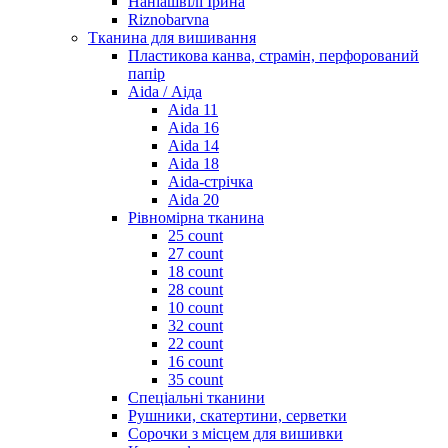
Наніашвілі Ірина
Riznobarvna
Тканина для вишивання
Пластикова канва, страмін, перфорований
папір
Aida / Аіда
Aida 11
Aida 16
Aida 14
Aida 18
Aida-стрічка
Aida 20
Рівномірна тканина
25 count
27 count
18 count
28 count
10 count
32 count
22 count
16 count
35 count
Спеціальні тканини
Рушники, скатертини, серветки
Сорочки з місцем для вишивки