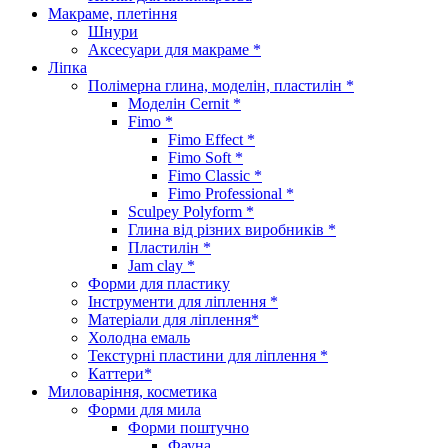
Макраме, плетіння
Шнури
Аксесуари для макраме *
Ліпка
Полімерна глина, моделін, пластилін *
Моделін Cernit *
Fimo *
Fimo Effect *
Fimo Soft *
Fimo Classic *
Fimo Professional *
Sculpey Polyform *
Глина від різних виробників *
Пластилін *
Jam clay *
Форми для пластику
Інструменти для ліплення *
Матеріали для ліплення*
Холодна емаль
Текстурні пластини для ліплення *
Каттери*
Миловаріння, косметика
Форми для мила
Форми поштучно
Фауна