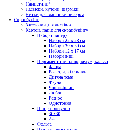
Намистини*
Підвіски, кулони, шарміки
Нитки для вышивки бисером
Скрапбукінг
Заготовки для листівок
Картон, папір для скрапбукінгу
Набори паперу
Набори 22 х 28 см
Набори 30 х 30 см
Набори 12 х 17 см
Набори інші
Пергаментний папір, велум, калька
Флора
Розводи, візерунки
Дитяча тема
Фауна
Чорно-білий
Любов
Разное
Однотонна
Папір поштучно
30х30
А4
Фольга
Папір ручної работи