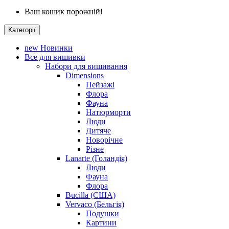
Ваш кошик порожній!
Категорії
new
Новинки
Все для вишивки
Набори для вишивання
Dimensions
Пейзажі
Флора
Фауна
Натюрморти
Люди
Дитяче
Новорічне
Різне
Lanarte (Голандія)
Люди
Фауна
Флора
Bucilla (США)
Vervaco (Бельгія)
Подушки
Картини