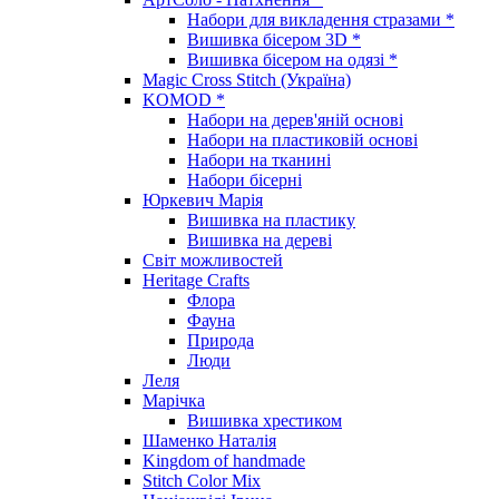
Набори для викладення стразами *
Вишивка бісером 3D *
Вишивка бісером на одязі *
Magic Cross Stitch (Україна)
KOMOD *
Набори на дерев'яній основі
Набори на пластиковій основі
Набори на тканині
Набори бісерні
Юркевич Марія
Вишивка на пластику
Вишивка на дереві
Світ можливостей
Heritage Crafts
Флора
Фауна
Природа
Люди
Леля
Марічка
Вишивка хрестиком
Шаменко Наталія
Kingdom of handmade
Stitch Color Mix