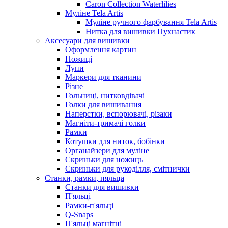
Caron Collection Waterlilies
Муліне Tela Artis
Муліне ручного фарбування Tela Artis
Нитка для вишивки Пухнастик
Аксесуари для вишивки
Оформлення картин
Ножиці
Лупи
Маркери для тканини
Різне
Гольниці, нитковдівачі
Голки для вишивання
Наперстки, вспорювачі, різаки
Магніти-тримачі голки
Рамки
Котушки для ниток, бобінки
Органайзери для муліне
Скриньки для ножиць
Скриньки для рукоділля, смітнички
Станки, рамки, пяльца
Станки для вишивки
П'яльці
Рамки-п'яльці
Q-Snaps
П'яльці магнітні