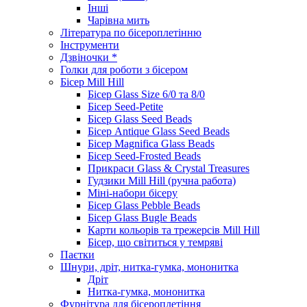
Інші
Чарівна мить
Література по бісероплетінню
Інструменти
Дзвіночки *
Голки для роботи з бісером
Бісер Mill Hill
Бісер Glass Size 6/0 та 8/0
Бісер Seed-Petite
Бісер Glass Seed Beads
Бісер Antique Glass Seed Beads
Бісер Magnifica Glass Beads
Бісер Seed-Frosted Beads
Прикраси Glass & Crystal Treasures
Гудзики Mill Hill (ручна работа)
Міні-набори бісеру
Бісер Glass Pebble Beads
Бісер Glass Bugle Beads
Карти кольорів та трежерсів Mill Hill
Бісер, що світиться у темряві
Паєтки
Шнури, дріт, нитка-гумка, мононитка
Дріт
Нитка-гумка, мононитка
Фурнітура для бісероплетіння