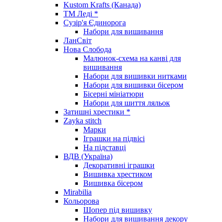
Kustom Krafts (Канада)
ТМ Леді *
Сузір'я Єдинорога
Набори для вишивання
ЛанСвіт
Нова Слобода
Малюнок-схема на канві для
вишивання
Набори для вишивки нитками
Набори для вишивки бісером
Бісерні мініатюри
Набори для шиття ляльок
Затишні хрестики *
Zayka stitch
Марки
Іграшки на підвісі
На підставці
ВДВ (Україна)
Декоративні іграшки
Вишивка хрестиком
Вишивка бісером
Mirabilia
Кольорова
Шопер під вишивку
Набори для вишивання декору