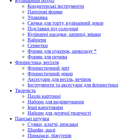
Кулінарний розділ
Кондитерські інструменти
Паперові форми
Упаковка
Свічки для торту, кулінарний декор
Підставки під солодощі
Кулінарні насадки, шприці, мішки
Вайнери
Серветки
Форми для цукерок, шоколаду *
Форми для печива
Флористика, весілля
Флористичний дріт
Флористичний декор
Аксесуари для весіль, вечірок
Інструменти та аксесуари для флористики
Творчість
Пазли картонні
Набори для видряпування
Інші канцтовари
Набори для дитячої творчості
Панські штучки
Сумки, клатчі, рюкзаки
Шарфи, шалі
Прикраси, біжутерія