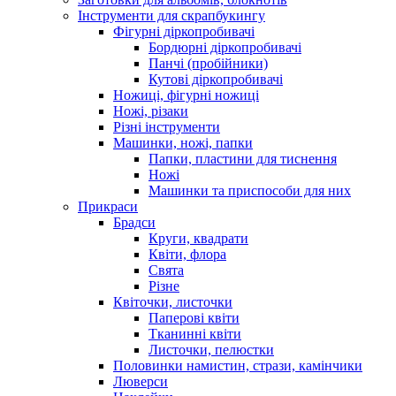
Інструменти для скрапбукингу
Фігурні діркопробивачі
Бордюрні діркопробивачі
Панчі (пробійники)
Кутові діркопробивачі
Ножиці, фігурні ножиці
Ножі, різаки
Різні інструменти
Машинки, ножі, папки
Папки, пластини для тиснення
Ножі
Машинки та приспособи для них
Прикраси
Брадси
Круги, квадрати
Квіти, флора
Свята
Різне
Квіточки, листочки
Паперові квіти
Тканинні квіти
Листочки, пелюстки
Половинки намистин, стрази, камінчики
Люверси