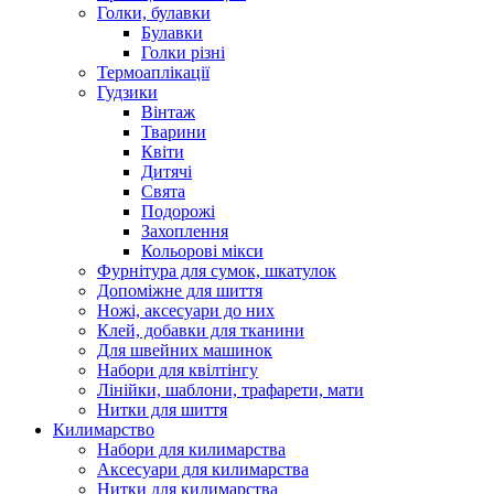
Голки, булавки
Булавки
Голки різні
Термоаплікації
Гудзики
Вінтаж
Тварини
Квіти
Дитячі
Свята
Подорожі
Захоплення
Кольорові мікси
Фурнітура для сумок, шкатулок
Допоміжне для шиття
Ножі, аксесуари до них
Клей, добавки для тканини
Для швейних машинок
Набори для квілтінгу
Лінійки, шаблони, трафарети, мати
Нитки для шиття
Килимарство
Набори для килимарства
Аксесуари для килимарства
Нитки для килимарства