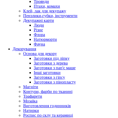
Троянди
Птахи, комахи
Клей, лак для декупажу
Пензлики-губки, інструменти
Декупажні карти
Люди
Різне
Флора
Натюрморти
Фауна
Декорування
Основа для декору
Заготовки під ліпку
Заготовки з дерева
Заготовки з пап'є маше
Інші заготовки
Заготовки з гіпсу
Заготовки з пінопласту
Магніти
Контури, фарби по тканині
Трафарети
Мозаїка
Виготовлення годинників
Натирки
Роспис по склу та керамиці