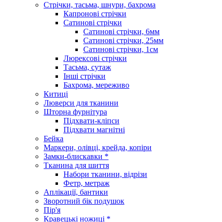
Стрічки, тасьма, шнури, бахрома
Капронові стрічки
Сатинові стрічки
Сатинові стрічки, 6мм
Сатинові стрічки, 25мм
Сатинові стрічки, 1см
Люрексові стрічки
Тасьма, сутаж
Інші стрічки
Бахрома, мереживо
Китиці
Люверси для тканини
Шторна фурнітура
Підхвати-кліпси
Підхвати магнітні
Бейка
Маркери, олівці, крейда, копіри
Замки-блискавки *
Тканина для шиття
Набори тканини, відрізи
Фетр, метраж
Аплікації, бантики
Зворотний бік подушок
Пір'я
Кравецькі ножиці *