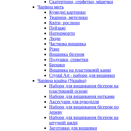
Скатертини, серфетки, мішечки
Чарiвна мить
Кумедні картинки
Тварини, метелики
Квіти, рослини
Пейзажі
Натюрморти
Люди
Часткова вишивка
Різне
Вишивка бісером
Подушки, серветки
Брошки
Вишивка на пластиковій канві
Crystal Art - набори для вишивки
Чарівна країна (Україна)
Набори для вишивання бісером на
пластиковій основі
Набори для вишивання нитками
Аксесуари для рукоділля
Набори для вишивання бісером по
дереву
Набори для вишивання бісером на
штучній шкірі
Заготовки для вишивки