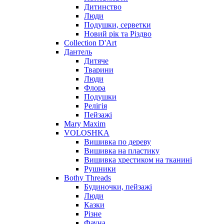
Дитинство
Люди
Подушки, серветки
Новий рік та Різдво
Collection D'Art
Дантель
Дитяче
Тварини
Люди
Флора
Подушки
Релігія
Пейзажі
Mary Maxim
VOLOSHKA
Вишивка по дереву
Вишивка на пластику
Вишивка хрестиком на тканині
Рушники
Bothy Threads
Будиночки, пейзажі
Люди
Казки
Різне
Фауна