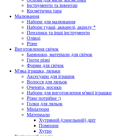
Інструменти та інвентар
Косметична тара
Малювання
Набори для малювання
Набори гуаші, акварелі, акрилу *
Пензлики та інші інструменти
Олівці
Різне
Виготовлення свічок
Барвники, матеріали для свічок
Гноти різні
Форми для свічок
М'яка іграшка, ляльки
Аксесуари для іграшок
Волосся для ляльок
Оченята, носики
Набори для виготовлення м'якої іграшки
Різне потрібне :)
Голки для ляльок
Мініатюри
Материали
Хутряний (синельний) дріт
Помпони
Хутро