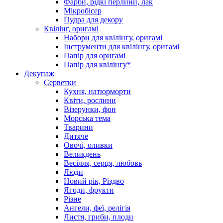
Фарби, рідкі перлини, лак
Мікробісер
Пудра для декору
Квілінг, оригамі
Набори для квілінгу, оригамі
Інструменти для квілінгу, оригамі
Папір для оригамі
Папір для квілінгу*
Декупаж
Серветки
Кухня, натюрморти
Квіти, рослини
Візерунки, фон
Морська тема
Тварини
Дитяче
Овочі, оливки
Великдень
Весілля, серця, любовь
Люди
Новий рік, Різдво
Ягоди, фрукти
Різне
Ангели, феї, релігія
Листя, гриби, плоди