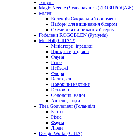
Janlynn
Magic Needle (Чудесная игла) (РОЗПРОДАЖ)
Міледі
Колекція Сакральний орнамент
Набори для вишивання бісером
Схеми для вишивання бісером
Гобелени ROGOBLEN (Румунія)
Mill Hill (США) *
Мініатюри, іграшки
Прикраси, підвіси
Фауна
Різне
Пейзажі
Флора
Великдень
Новорічні картини
Гелловін
Солодощі, напої
Ангели, люди
Thea Gouverneur (Голандія)
Квіти
Різне
Фауна
Люди
Design Works (США)