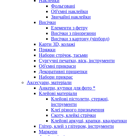
Наклейки
Фольговані
Об'ємні наклейки
Звичайні наклейки
Висічки
Елементи з фетру
Висічки з пінорезини
Висічки з картону (чіпборд)
Карти 3D, колажі
Пряжки
Набори стрічок, тасьми
Сургучні печатки, віск, інструменти
Об'ємні прикраси
Декоративні прищепки
Набори прикрас
Аксесуари, матеріали
Анкери, кутики для фото *
Клейові матеріали
Клейові пістолети, стержні,
інструменти
Клеї різного призначення
Скотч, клейкі стрічки
Клейові аркуші, крапки, квадратики
Глітер, клей з глітером, інструменти
Маркери