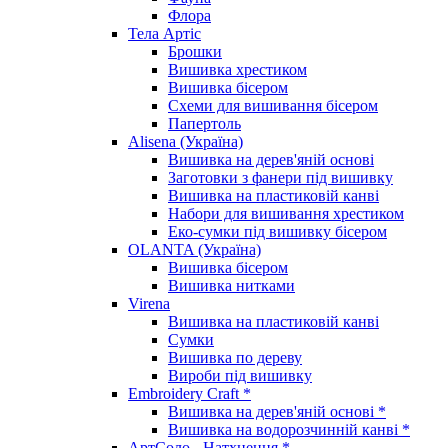
Флора
Тела Артіс
Брошки
Вишивка хрестиком
Вишивка бісером
Схеми для вишивання бісером
Папертоль
Alisena (Україна)
Вишивка на дерев'яній основі
Заготовки з фанери під вишивку
Вишивка на пластиковій канві
Набори для вишивання хрестиком
Еко-сумки під вишивку бісером
OLANTA (Україна)
Вишивка бісером
Вишивка нитками
Virena
Вишивка на пластиковій канві
Сумки
Вишивка по дереву
Вироби під вишивку
Embroidery Craft *
Вишивка на дерев'яній основі *
Вишивка на водорозчинній канві *
АртСоло - Натхнення *