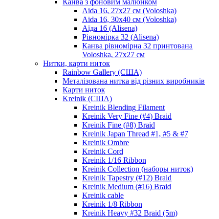
Канва з фоновим малюнком
Aida 16, 27х27 см (Voloshka)
Aida 16, 30х40 см (Voloshka)
Аїда 16 (Alisena)
Рівномірка 32 (Alisena)
Канва рівномірна 32 принтована
Voloshka, 27х27 см
Нитки, карти ниток
Rainbow Gallery (США)
Металізована нитка від різних виробників
Карти ниток
Kreinik (США)
Kreinik Blending Filament
Kreinik Very Fine (#4) Braid
Kreinik Fine (#8) Braid
Kreinik Japan Thread #1, #5 & #7
Kreinik Ombre
Kreinik Cord
Kreinik 1/16 Ribbon
Kreinik Collection (наборы ниток)
Kreinik Tapestry (#12) Braid
Kreinik Medium (#16) Braid
Kreinik cable
Kreinik 1/8 Ribbon
Kreinik Heavy #32 Braid (5m)