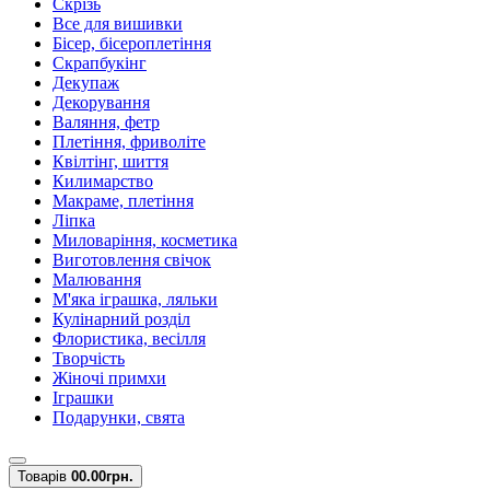
Скрізь
Все для вишивки
Бісер, бісероплетіння
Скрапбукінг
Декупаж
Декорування
Валяння, фетр
Плетіння, фриволіте
Квілтінг, шиття
Килимарство
Макраме, плетіння
Ліпка
Миловаріння, косметика
Виготовлення свічок
Малювання
М'яка іграшка, ляльки
Кулінарний розділ
Флористика, весілля
Творчість
Жіночі примхи
Іграшки
Подарунки, свята
Товарів
0
0.00грн.