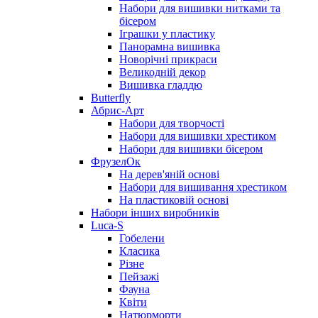
Набори для вишивки нитками та
бісером
Іграшки у пластику
Панорамна вишивка
Новорічні прикраси
Великодній декор
Вишивка гладдю
Butterfly
Абрис-Арт
Набори для творчості
Набори для вишивки хрестиком
Набори для вишивки бісером
ФрузелОк
На дерев'яній основі
Набори для вишивання хрестиком
На пластиковій основі
Набори інших виробників
Luca-S
Гобелени
Класика
Різне
Пейзажі
Фауна
Квіти
Натюрморти