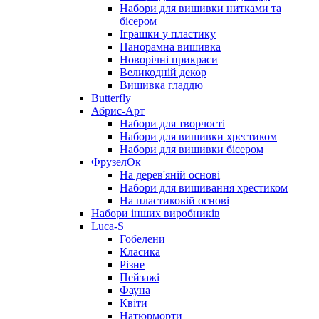
Набори для вишивки нитками та
бісером
Іграшки у пластику
Панорамна вишивка
Новорічні прикраси
Великодній декор
Вишивка гладдю
Butterfly
Абрис-Арт
Набори для творчості
Набори для вишивки хрестиком
Набори для вишивки бісером
ФрузелОк
На дерев'яній основі
Набори для вишивання хрестиком
На пластиковій основі
Набори інших виробників
Luca-S
Гобелени
Класика
Різне
Пейзажі
Фауна
Квіти
Натюрморти