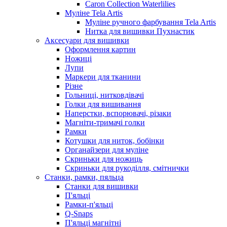
Caron Collection Waterlilies
Муліне Tela Artis
Муліне ручного фарбування Tela Artis
Нитка для вишивки Пухнастик
Аксесуари для вишивки
Оформлення картин
Ножиці
Лупи
Маркери для тканини
Різне
Гольниці, нитковдівачі
Голки для вишивання
Наперстки, вспорювачі, різаки
Магніти-тримачі голки
Рамки
Котушки для ниток, бобінки
Органайзери для муліне
Скриньки для ножиць
Скриньки для рукоділля, смітнички
Станки, рамки, пяльца
Станки для вишивки
П'яльці
Рамки-п'яльці
Q-Snaps
П'яльці магнітні