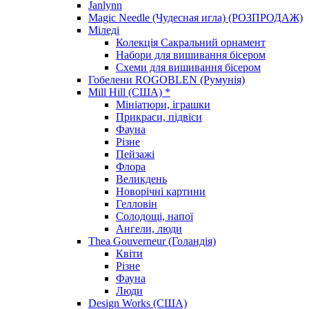
Janlynn
Magic Needle (Чудесная игла) (РОЗПРОДАЖ)
Міледі
Колекція Сакральний орнамент
Набори для вишивання бісером
Схеми для вишивання бісером
Гобелени ROGOBLEN (Румунія)
Mill Hill (США) *
Мініатюри, іграшки
Прикраси, підвіси
Фауна
Різне
Пейзажі
Флора
Великдень
Новорічні картини
Гелловін
Солодощі, напої
Ангели, люди
Thea Gouverneur (Голандія)
Квіти
Різне
Фауна
Люди
Design Works (США)