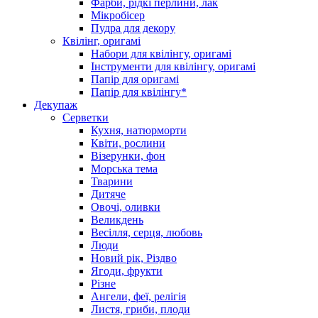
Фарби, рідкі перлини, лак
Мікробісер
Пудра для декору
Квілінг, оригамі
Набори для квілінгу, оригамі
Інструменти для квілінгу, оригамі
Папір для оригамі
Папір для квілінгу*
Декупаж
Серветки
Кухня, натюрморти
Квіти, рослини
Візерунки, фон
Морська тема
Тварини
Дитяче
Овочі, оливки
Великдень
Весілля, серця, любовь
Люди
Новий рік, Різдво
Ягоди, фрукти
Різне
Ангели, феї, релігія
Листя, гриби, плоди