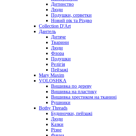
Дитинство
Люди
Подушки, серветки
Новий рік та Різдво
Collection D'Art
Дантель
Дитяче
Тварини
Люди
Флора
Подушки
Релігія
Пейзажі
Mary Maxim
VOLOSHKA
Вишивка по дереву
Вишивка на пластику
Вишивка хрестиком на тканині
Рушники
Bothy Threads
Будиночки, пейзажі
Люди
Казки
Різне
Фауна