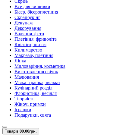
Скрізь
Все для вишивки
Бісер, бісероплетіння
Скрапбукінг
Декупаж
Декорування
Валяння, фетр
Плетіння, фриволіте
Квілтінг, шиття
Килимарство
Макраме, плетіння
Ліпка
Миловаріння, косметика
Виготовлення свічок
Малювання
М'яка іграшка, ляльки
Кулінарний розділ
Флористика, весілля
Творчість
Жіночі примхи
Іграшки
Подарунки, свята
Товарів
0
0.00грн.