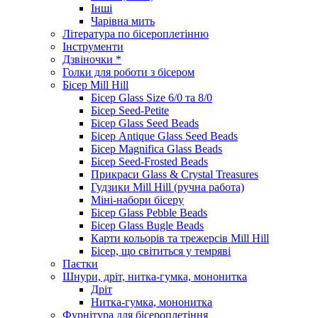
Інші
Чарівна мить
Література по бісероплетінню
Інструменти
Дзвіночки *
Голки для роботи з бісером
Бісер Mill Hill
Бісер Glass Size 6/0 та 8/0
Бісер Seed-Petite
Бісер Glass Seed Beads
Бісер Antique Glass Seed Beads
Бісер Magnifica Glass Beads
Бісер Seed-Frosted Beads
Прикраси Glass & Crystal Treasures
Гудзики Mill Hill (ручна работа)
Міні-набори бісеру
Бісер Glass Pebble Beads
Бісер Glass Bugle Beads
Карти кольорів та трежерсів Mill Hill
Бісер, що світиться у темряві
Паєтки
Шнури, дріт, нитка-гумка, мононитка
Дріт
Нитка-гумка, мононитка
Фурнітура для бісероплетіння