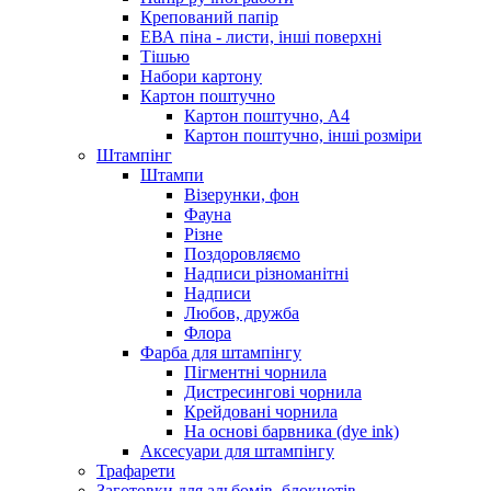
Крепований папір
ЕВА піна - листи, інші поверхні
Тішью
Набори картону
Картон поштучно
Картон поштучно, А4
Картон поштучно, інші розміри
Штампінг
Штампи
Візерунки, фон
Фауна
Різне
Поздоровляємо
Надписи різноманітні
Надписи
Любов, дружба
Флора
Фарба для штампінгу
Пігментні чорнила
Дистресингові чорнила
Крейдовані чорнила
На основі барвника (dye ink)
Аксесуари для штампінгу
Трафарети
Заготовки для альбомів, блокнотів