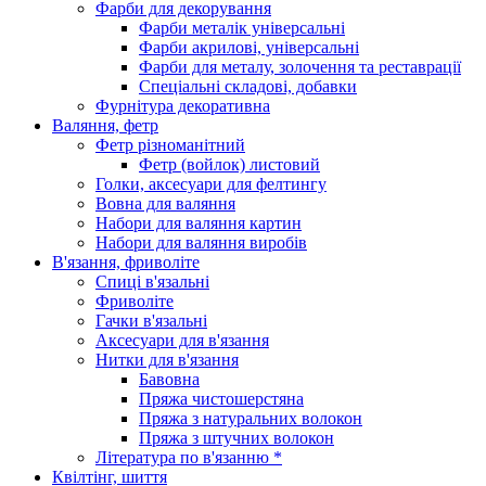
Фарби для декорування
Фарби металік універсальні
Фарби акрилові, універсальні
Фарби для металу, золочення та реставрації
Спеціальні складові, добавки
Фурнітура декоративна
Валяння, фетр
Фетр різноманітний
Фетр (войлок) листовий
Голки, аксесуари для фелтингу
Вовна для валяння
Набори для валяння картин
Набори для валяння виробів
В'язання, фриволіте
Спиці в'язальні
Фриволіте
Гачки в'язальні
Аксесуари для в'язання
Нитки для в'язання
Бавовна
Пряжа чистошерстяна
Пряжа з натуральних волокон
Пряжа з штучних волокон
Література по в'язанню *
Квілтінг, шиття