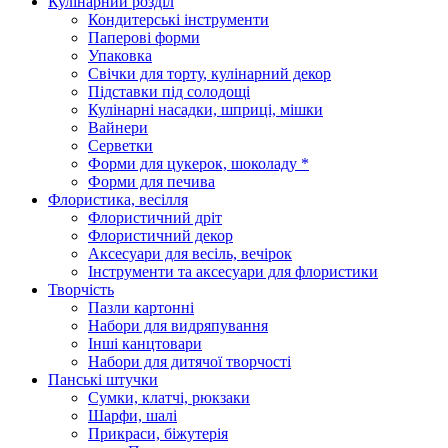
Кулінарний розділ
Кондитерські інструменти
Паперові форми
Упаковка
Свічки для торту, кулінарний декор
Підставки під солодощі
Кулінарні насадки, шприці, мішки
Вайнери
Серветки
Форми для цукерок, шоколаду *
Форми для печива
Флористика, весілля
Флористичний дріт
Флористичний декор
Аксесуари для весіль, вечірок
Інструменти та аксесуари для флористики
Творчість
Пазли картонні
Набори для видряпування
Інші канцтовари
Набори для дитячої творчості
Панські штучки
Сумки, клатчі, рюкзаки
Шарфи, шалі
Прикраси, біжутерія