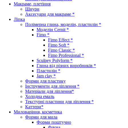
Макраме, плетіння
Шнури
Аксесуари для макраме *
Ліпка
Полімерна глина, моделін, пластилін *
Моделін Cernit *
Fimo *
Fimo Effect *
Fimo Soft *
Fimo Classic *
Fimo Professional *
Sculpey Polyform *
Глина від різних виробників *
Пластилін *
Jam clay *
Форми для пластику
Інструменти для ліплення *
Матеріали для ліплення*
Холодна емаль
Текстурні пластини для ліплення *
Каттери*
Миловаріння, косметика
Форми для мила
Форми поштучно
Фауна