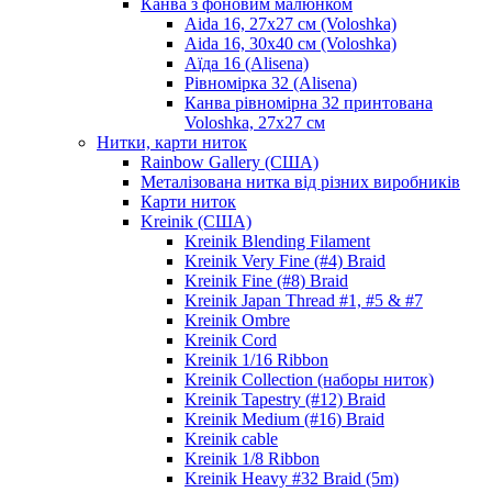
Канва з фоновим малюнком
Aida 16, 27х27 см (Voloshka)
Aida 16, 30х40 см (Voloshka)
Аїда 16 (Alisena)
Рівномірка 32 (Alisena)
Канва рівномірна 32 принтована
Voloshka, 27х27 см
Нитки, карти ниток
Rainbow Gallery (США)
Металізована нитка від різних виробників
Карти ниток
Kreinik (США)
Kreinik Blending Filament
Kreinik Very Fine (#4) Braid
Kreinik Fine (#8) Braid
Kreinik Japan Thread #1, #5 & #7
Kreinik Ombre
Kreinik Cord
Kreinik 1/16 Ribbon
Kreinik Collection (наборы ниток)
Kreinik Tapestry (#12) Braid
Kreinik Medium (#16) Braid
Kreinik cable
Kreinik 1/8 Ribbon
Kreinik Heavy #32 Braid (5m)