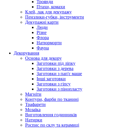
Троянди
Птахи, комахи
Клей, лак для декупажу
Пензлики-губки, інструменти
Декупажні карти
Люди
Різне
Флора
Натюрморти
Фауна
Декорування
Основа для декору
Заготовки під ліпку
Заготовки з дерева
Заготовки з пап'є маше
Інші заготовки
Заготовки з гіпсу
Заготовки з пінопласту
Магніти
Контури, фарби по тканині
Трафарети
Мозаїка
Виготовлення годинників
Натирки
Роспис по склу та керамиці