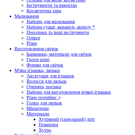
Інструменти та інвентар
Косметична тара
Малювання
Набори для малювання
Набори гуаші, акварелі, акрилу *
Пензлики та інші інструменти
Олівці
Різне
Виготовлення свічок
Барвники, матеріали для свічок
Гноти різні
Форми для свічок
М'яка іграшка, ляльки
Аксесуари для іграшок
Волосся для ляльок
Оченята, носики
Набори для виготовлення м'якої іграшки
Різне потрібне :)
Голки для ляльок
Мініатюри
Материали
Хутряний (синельний) дріт
Помпони
Хутро