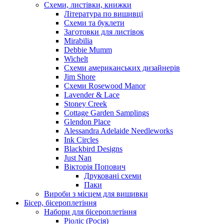
Схеми, листівки, книжки
Література по вишивці
Схеми та буклети
Заготовки для листівок
Mirabilia
Debbie Mumm
Wichelt
Схеми американських дизайнерів
Jim Shore
Cхеми Rosewood Manor
Lavender & Lace
Stoney Creek
Cottage Garden Samplings
Glendon Place
Alessandra Adelaide Needleworks
Ink Circles
Blackbird Designs
Just Nan
Вікторія Попович
Друковані схеми
Паки
Вироби з місцем для вишивки
Бісер, бісероплетіння
Набори для бісероплетіння
Ріоліс (Росія)