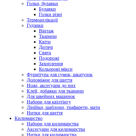
Голки, булавки
Булавки
Голки різні
Термоаплікації
Гудзики
Вінтаж
Тварини
Квіти
Дитячі
Свята
Подорожі
Захоплення
Кольорові мікси
Фурнітура для сумок, шкатулок
Допоміжне для шиття
Ножі, аксесуари до них
Клей, добавки для тканини
Для швейних машинок
Набори для квілтінгу
Лінійки, шаблони, трафарети, мати
Нитки для шиття
Килимарство
Набори для килимарства
Аксесуари для килимарства
Нитки для килимарства