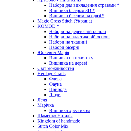
Набори для викладення стразами *
Вишивка бісером 3D *
Вишивка бісером на одязі *
Magic Cross Stitch (Україна)
KOMOD *
Набори на дерев'яній основі
Набори на пластиковій основі
Набори на тканині
Набори бісерні
Юркевич Марія
Вишивка на пластику
Вишивка на дереві
Світ можливостей
Heritage Crafts
Флора
Фауна
Природа
Люди
Леля
Марічка
Вишивка хрестиком
Шаменко Наталія
Kingdom of handmade
Stitch Color Mix