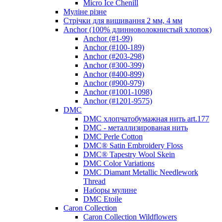
Micro Ice Chenill
Муліне різне
Стрічки для вишивання 2 мм, 4 мм
Anchor (100% длинноволокнистый хлопок)
Anchor (#1-99)
Anchor (#100-189)
Anchor (#203-298)
Anchor (#300-399)
Anchor (#400-899)
Anchor (#900-979)
Anchor (#1001-1098)
Anchor (#1201-9575)
DMC
DMC хлопчатобумажная нить art.177
DMC - металлизированая нить
DMC Perle Cotton
DMC® Satin Embroidery Floss
DMC® Tapestry Wool Skein
DMC Color Variations
DMC Diamant Metallic Needlework
Thread
Наборы мулине
DMC Etoile
Caron Collection
Caron Collection Wildflowers