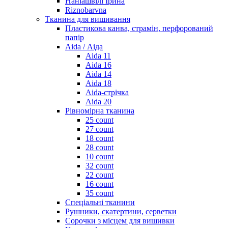
Наніашвілі Ірина
Riznobarvna
Тканина для вишивання
Пластикова канва, страмін, перфорований
папір
Aida / Аіда
Aida 11
Aida 16
Aida 14
Aida 18
Aida-стрічка
Aida 20
Рівномірна тканина
25 count
27 count
18 count
28 count
10 count
32 count
22 count
16 count
35 count
Спеціальні тканини
Рушники, скатертини, серветки
Сорочки з місцем для вишивки