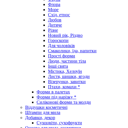
Флора
Море
Схід, етнос
Любов
Дитяче
Різне
Новий рік, Різдво
Гороскопи
Для чоловіків
Смаколики, їда, напитки
Прості форми
Люди, частини тіла
Інші свята
Містика, Хелоуїн
Листя, шишки, ягоди
Візерунки, завитки
Птахи, комахи *
Форми в палетах
Форми під нарізку *
Силіконові форми та молди
Віддушки косметичні
Штампи для мила
Добавки, декор
Сухоцвіти, сухофрукти
Основа для мила, косметики