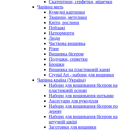
Скатертини, серфетки, мішечки
Чарiвна мить
Кумедні картинки
Тварини, метелики
Квіти, рослини
Пейзажі
Натюрморти
Люди
Часткова вишивка
Різне
Вишивка бісером
Подушки, серветки
Брошки
Вишивка на пластиковій канві
Crystal Art - набори для вишивки
Чарівна країна (Україна)
Набори для вишивання бісером на
пластиковій основі
Набори для вишивання нитками
Аксесуари для рукоділля
Набори для вишивання бісером по
дереву
Набори для вишивання бісером на
штучній шкірі
Заготовки для вишивки