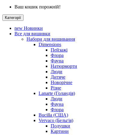
Ваш кошик порожній!
Категорії
new
Новинки
Все для вишивки
Набори для вишивання
Dimensions
Пейзажі
Флора
Фауна
Натюрморти
Люди
Дитяче
Новорічне
Різне
Lanarte (Голандія)
Люди
Фауна
Флора
Bucilla (США)
Vervaco (Бельгія)
Подушки
Картини