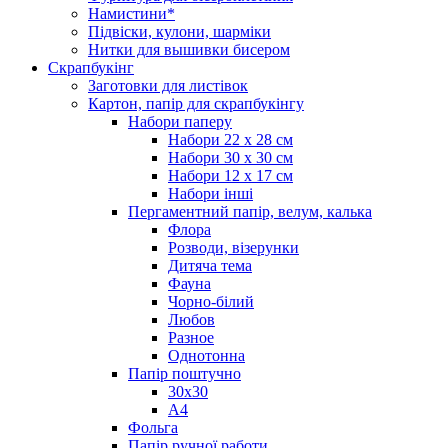
Намистини*
Підвіски, кулони, шарміки
Нитки для вышивки бисером
Скрапбукінг
Заготовки для листівок
Картон, папір для скрапбукінгу
Набори паперу
Набори 22 х 28 см
Набори 30 х 30 см
Набори 12 х 17 см
Набори інші
Пергаментний папір, велум, калька
Флора
Розводи, візерунки
Дитяча тема
Фауна
Чорно-білий
Любов
Разное
Однотонна
Папір поштучно
30х30
А4
Фольга
Папір ручної работи