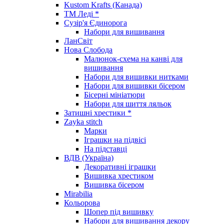
Kustom Krafts (Канада)
ТМ Леді *
Сузір'я Єдинорога
Набори для вишивання
ЛанСвіт
Нова Слобода
Малюнок-схема на канві для
вишивання
Набори для вишивки нитками
Набори для вишивки бісером
Бісерні мініатюри
Набори для шиття ляльок
Затишні хрестики *
Zayka stitch
Марки
Іграшки на підвісі
На підставці
ВДВ (Україна)
Декоративні іграшки
Вишивка хрестиком
Вишивка бісером
Mirabilia
Кольорова
Шопер під вишивку
Набори для вишивання декору