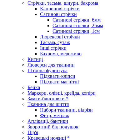
Стрічки, тасьма, шнури, бахрома
Капронові стрічки
Сатинові стрічки
Сатинові стрічки, 6мм
Сатинові стрічки, 25мм
Сатинові стрічки, 1см
Люрексові стрічки
Тасьма, сутаж
Інші стрічки
Бахрома, мереживо
Китиці
Люверси для тканини
Шторна фурнітура
Підхвати-кліпси
Підхвати магнітні
Бейка
Маркери, олівці, крейда, копіри
Замки-блискавки *
Тканина для шиття
Набори тканини, відрізи
Фетр, метраж
Аплікації, бантики
Зворотний бік подушок
Пір'я
Кравецькі ножиці *