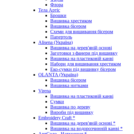
Флора
Тела Артіс
Брошки
Вишивка хрестиком
Вишивка бісером
Схеми для вишивання бісером
Папертоль
Alisena (Україна)
Вишивка на дерев'яній основі
Заготовки з фанери під вишивку
Вишивка на пластиковій канві
Набори для вишивання хрестиком
Еко-сумки під вишивку бісером
OLANTA (Україна)
Вишивка бісером
Вишивка нитками
Virena
Вишивка на пластиковій канві
Сумки
Вишивка по дереву
Вироби під вишивку
Embroidery Craft *
Вишивка на дерев'яній основі *
Вишивка на водорозчинній канві *
АртСоло - Натхнення *