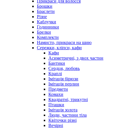
Прикраси для волосся
Брошки
Браслети
Різне
Каблучки
Годинники
Брелки
Комплекти
Намисто, прикраси на шию
Сережки, кліпси, кафи
Кафи
Асиметричні, з двох частин
Бантики
Сердця, любовь
Краплі
Імітація бірюзи
Імітація перлин
Предмети
Комахи
Квадратні, трикутні
Пташки
Імітація золота
Люди, частини тіла
Квіточки різні
Вечірні