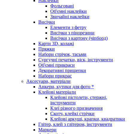
Наклейки
Фольговані
Об'ємні наклейки
Звичайні наклейки
Висічки
Елементи з фетру
Висічки з пінорезини
Висічки з картону (чіпборд)
Карти 3D, колажі
Пряжки
Набори стрічок, тасьми
Сургучні печатки, віск, інструменти
Об'ємні прикраси
Декоративні прищепки
Набори прикрас
Аксесуари, матеріали
Анкери, кутики для фото *
Клейові матеріали
Клейові пістолети, стержні,
інструменти
Клеї різного призначення
Скотч, клейкі стрічки
Клейові аркуші, крапки, квадратики
Глітер, клей з глітером, інструменти
Маркери