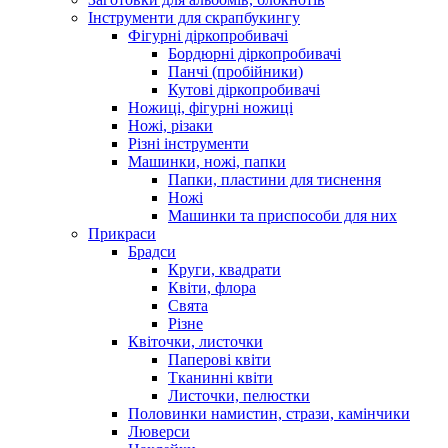
Інструменти для скрапбукингу
Фігурні діркопробивачі
Бордюрні діркопробивачі
Панчі (пробійники)
Кутові діркопробивачі
Ножиці, фігурні ножиці
Ножі, різаки
Різні інструменти
Машинки, ножі, папки
Папки, пластини для тиснення
Ножі
Машинки та приспособи для них
Прикраси
Брадси
Круги, квадрати
Квіти, флора
Свята
Різне
Квіточки, листочки
Паперові квіти
Тканинні квіти
Листочки, пелюстки
Половинки намистин, стрази, камінчики
Люверси