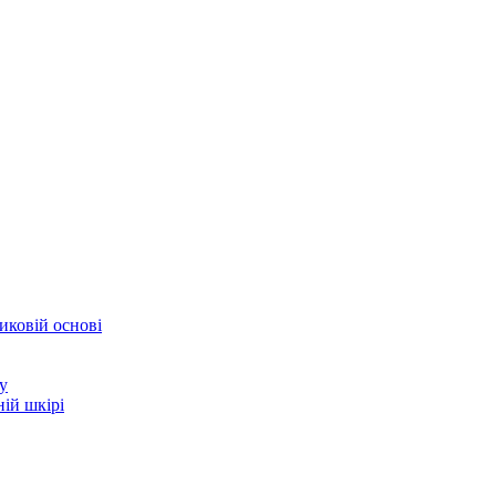
иковій основі
у
ій шкірі