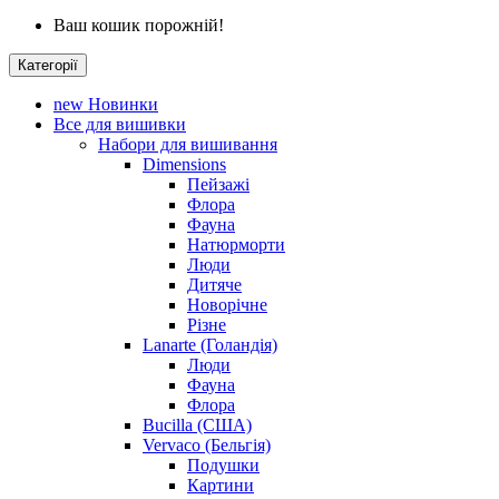
Ваш кошик порожній!
Категорії
new
Новинки
Все для вишивки
Набори для вишивання
Dimensions
Пейзажі
Флора
Фауна
Натюрморти
Люди
Дитяче
Новорічне
Різне
Lanarte (Голандія)
Люди
Фауна
Флора
Bucilla (США)
Vervaco (Бельгія)
Подушки
Картини