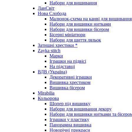
Набори для вишивання
ЛанСвіт
Нова Слобода
Малюнок-схема на канві для вишивання
Набори для вишивки нитками
Набори для вишивки бісером
Бісерні мініатюри
Набори для шиття ляльок
Затишні хрестики *
Zayka stitch
Марки
Іграшки на підвісі
На підставці
ВДВ (Україна)
Декоративні іграшки
Вишивка хрестиком
Вишивка бісером
Mirabilia
Кольорова
Шопер під вишивку
Набори для вишивання декору
Набори для вишивки нитками та бісеро
Іграшки у пластику
Панорамна вишивка
Новорічні прикраси