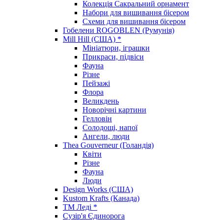
Колекція Сакральний орнамент
Набори для вишивання бісером
Схеми для вишивання бісером
Гобелени ROGOBLEN (Румунія)
Mill Hill (США) *
Мініатюри, іграшки
Прикраси, підвіси
Фауна
Різне
Пейзажі
Флора
Великдень
Новорічні картини
Гелловін
Солодощі, напої
Ангели, люди
Thea Gouverneur (Голандія)
Квіти
Різне
Фауна
Люди
Design Works (США)
Kustom Krafts (Канада)
ТМ Леді *
Сузір'я Єдинорога