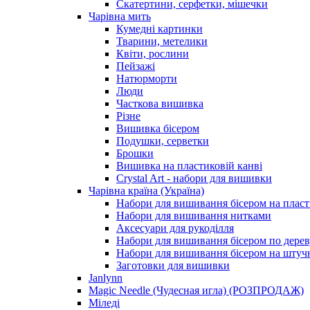
Скатертини, серфетки, мішечки
Чарiвна мить
Кумедні картинки
Тварини, метелики
Квіти, рослини
Пейзажі
Натюрморти
Люди
Часткова вишивка
Різне
Вишивка бісером
Подушки, серветки
Брошки
Вишивка на пластиковій канві
Crystal Art - набори для вишивки
Чарівна країна (Україна)
Набори для вишивання бісером на пласт
Набори для вишивання нитками
Аксесуари для рукоділля
Набори для вишивання бісером по дерев
Набори для вишивання бісером на штучн
Заготовки для вишивки
Janlynn
Magic Needle (Чудесная игла) (РОЗПРОДАЖ)
Міледі