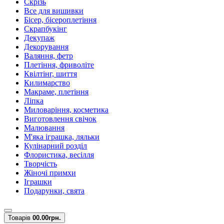
Скрізь
Все для вишивки
Бісер, бісероплетіння
Скрапбукінг
Декупаж
Декорування
Валяння, фетр
Плетіння, фриволіте
Квілтінг, шиття
Килимарство
Макраме, плетіння
Ліпка
Миловаріння, косметика
Виготовлення свічок
Малювання
М'яка іграшка, ляльки
Кулінарний розділ
Флористика, весілля
Творчість
Жіночі примхи
Іграшки
Подарунки, свята
Товарів
0
0.00грн.