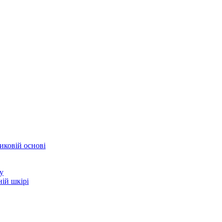
иковій основі
у
ій шкірі