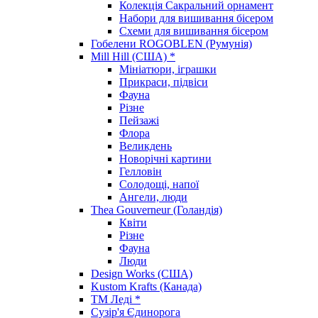
Колекція Сакральний орнамент
Набори для вишивання бісером
Схеми для вишивання бісером
Гобелени ROGOBLEN (Румунія)
Mill Hill (США) *
Мініатюри, іграшки
Прикраси, підвіси
Фауна
Різне
Пейзажі
Флора
Великдень
Новорічні картини
Гелловін
Солодощі, напої
Ангели, люди
Thea Gouverneur (Голандія)
Квіти
Різне
Фауна
Люди
Design Works (США)
Kustom Krafts (Канада)
ТМ Леді *
Сузір'я Єдинорога