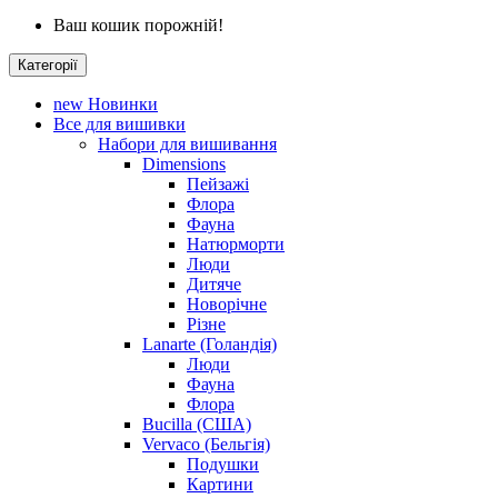
Ваш кошик порожній!
Категорії
new
Новинки
Все для вишивки
Набори для вишивання
Dimensions
Пейзажі
Флора
Фауна
Натюрморти
Люди
Дитяче
Новорічне
Різне
Lanarte (Голандія)
Люди
Фауна
Флора
Bucilla (США)
Vervaco (Бельгія)
Подушки
Картини