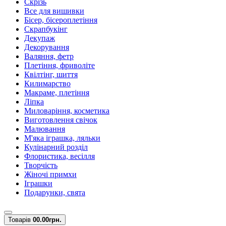
Скрізь
Все для вишивки
Бісер, бісероплетіння
Скрапбукінг
Декупаж
Декорування
Валяння, фетр
Плетіння, фриволіте
Квілтінг, шиття
Килимарство
Макраме, плетіння
Ліпка
Миловаріння, косметика
Виготовлення свічок
Малювання
М'яка іграшка, ляльки
Кулінарний розділ
Флористика, весілля
Творчість
Жіночі примхи
Іграшки
Подарунки, свята
Товарів
0
0.00грн.