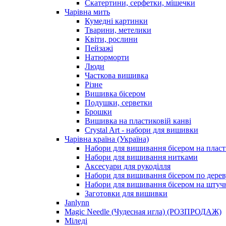
Скатертини, серфетки, мішечки
Чарiвна мить
Кумедні картинки
Тварини, метелики
Квіти, рослини
Пейзажі
Натюрморти
Люди
Часткова вишивка
Різне
Вишивка бісером
Подушки, серветки
Брошки
Вишивка на пластиковій канві
Crystal Art - набори для вишивки
Чарівна країна (Україна)
Набори для вишивання бісером на пласт
Набори для вишивання нитками
Аксесуари для рукоділля
Набори для вишивання бісером по дерев
Набори для вишивання бісером на штучн
Заготовки для вишивки
Janlynn
Magic Needle (Чудесная игла) (РОЗПРОДАЖ)
Міледі