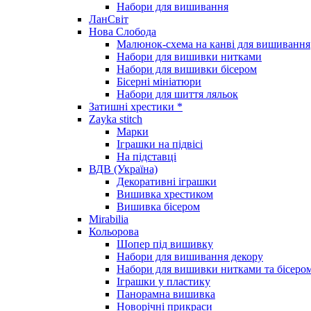
Набори для вишивання
ЛанСвіт
Нова Слобода
Малюнок-схема на канві для вишивання
Набори для вишивки нитками
Набори для вишивки бісером
Бісерні мініатюри
Набори для шиття ляльок
Затишні хрестики *
Zayka stitch
Марки
Іграшки на підвісі
На підставці
ВДВ (Україна)
Декоративні іграшки
Вишивка хрестиком
Вишивка бісером
Mirabilia
Кольорова
Шопер під вишивку
Набори для вишивання декору
Набори для вишивки нитками та бісеро
Іграшки у пластику
Панорамна вишивка
Новорічні прикраси