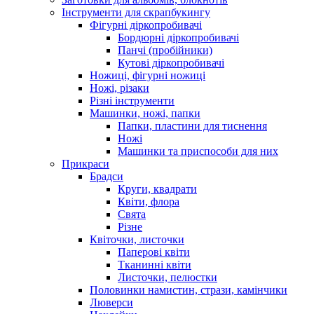
Інструменти для скрапбукингу
Фігурні діркопробивачі
Бордюрні діркопробивачі
Панчі (пробійники)
Кутові діркопробивачі
Ножиці, фігурні ножиці
Ножі, різаки
Різні інструменти
Машинки, ножі, папки
Папки, пластини для тиснення
Ножі
Машинки та приспособи для них
Прикраси
Брадси
Круги, квадрати
Квіти, флора
Свята
Різне
Квіточки, листочки
Паперові квіти
Тканинні квіти
Листочки, пелюстки
Половинки намистин, стрази, камінчики
Люверси