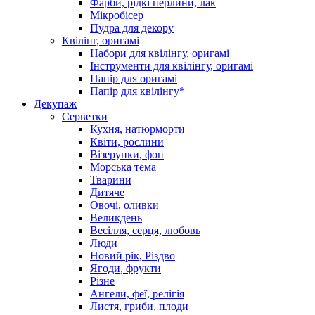
Фарби, рідкі перлини, лак
Мікробісер
Пудра для декору
Квілінг, оригамі
Набори для квілінгу, оригамі
Інструменти для квілінгу, оригамі
Папір для оригамі
Папір для квілінгу*
Декупаж
Серветки
Кухня, натюрморти
Квіти, рослини
Візерунки, фон
Морська тема
Тварини
Дитяче
Овочі, оливки
Великдень
Весілля, серця, любовь
Люди
Новий рік, Різдво
Ягоди, фрукти
Різне
Ангели, феї, релігія
Листя, гриби, плоди