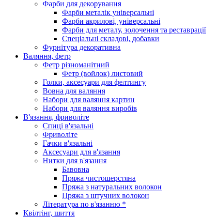
Фарби для декорування
Фарби металік універсальні
Фарби акрилові, універсальні
Фарби для металу, золочення та реставрації
Спеціальні складові, добавки
Фурнітура декоративна
Валяння, фетр
Фетр різноманітний
Фетр (войлок) листовий
Голки, аксесуари для фелтингу
Вовна для валяння
Набори для валяння картин
Набори для валяння виробів
В'язання, фриволіте
Спиці в'язальні
Фриволіте
Гачки в'язальні
Аксесуари для в'язання
Нитки для в'язання
Бавовна
Пряжа чистошерстяна
Пряжа з натуральних волокон
Пряжа з штучних волокон
Література по в'язанню *
Квілтінг, шиття