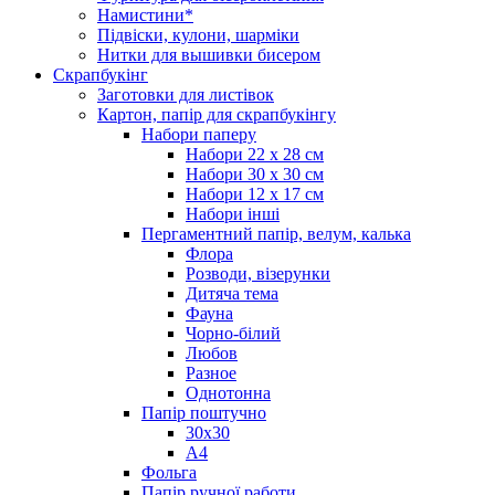
Намистини*
Підвіски, кулони, шарміки
Нитки для вышивки бисером
Скрапбукінг
Заготовки для листівок
Картон, папір для скрапбукінгу
Набори паперу
Набори 22 х 28 см
Набори 30 х 30 см
Набори 12 х 17 см
Набори інші
Пергаментний папір, велум, калька
Флора
Розводи, візерунки
Дитяча тема
Фауна
Чорно-білий
Любов
Разное
Однотонна
Папір поштучно
30х30
А4
Фольга
Папір ручної работи