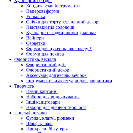
Кулінарний розділ
Кондитерські інструменти
Паперові форми
Упаковка
Свічки для торту, кулінарний декор
Підставки під солодощі
Кулінарні насадки, шприці, мішки
Вайнери
Серветки
Форми для цукерок, шоколаду *
Форми для печива
Флористика, весілля
Флористичний дріт
Флористичний декор
Аксесуари для весіль, вечірок
Інструменти та аксесуари для флористики
Творчість
Пазли картонні
Набори для видряпування
Інші канцтовари
Набори для дитячої творчості
Панські штучки
Сумки, клатчі, рюкзаки
Шарфи, шалі
Прикраси, біжутерія