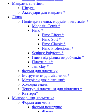
Макраме, плетіння
Шнури
Аксесуари для макраме *
Ліпка
Полімерна глина, моделін, пластилін *
Моделін Cernit *
Fimo *
Fimo Effect *
Fimo Soft *
Fimo Classic *
Fimo Professional *
Sculpey Polyform *
Глина від різних виробників *
Пластилін *
Jam clay *
Форми для пластику
Інструменти для ліплення *
Матеріали для ліплення*
Холодна емаль
Текстурні пластини для ліплення *
Каттери*
Миловаріння, косметика
Форми для мила
Форми поштучно
Фауна