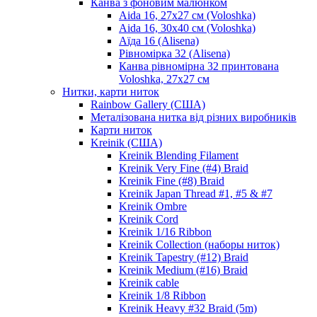
Канва з фоновим малюнком
Aida 16, 27х27 см (Voloshka)
Aida 16, 30х40 см (Voloshka)
Аїда 16 (Alisena)
Рівномірка 32 (Alisena)
Канва рівномірна 32 принтована
Voloshka, 27х27 см
Нитки, карти ниток
Rainbow Gallery (США)
Металізована нитка від різних виробників
Карти ниток
Kreinik (США)
Kreinik Blending Filament
Kreinik Very Fine (#4) Braid
Kreinik Fine (#8) Braid
Kreinik Japan Thread #1, #5 & #7
Kreinik Ombre
Kreinik Cord
Kreinik 1/16 Ribbon
Kreinik Collection (наборы ниток)
Kreinik Tapestry (#12) Braid
Kreinik Medium (#16) Braid
Kreinik cable
Kreinik 1/8 Ribbon
Kreinik Heavy #32 Braid (5m)