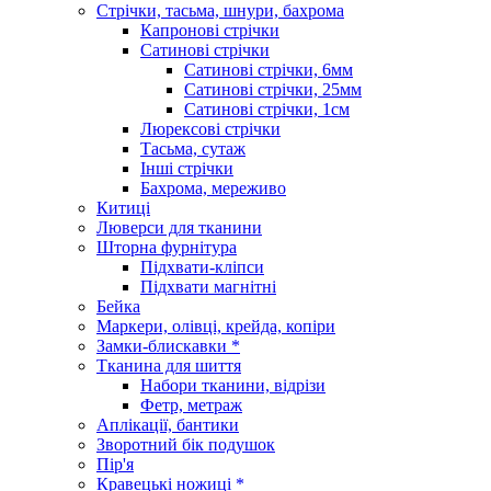
Стрічки, тасьма, шнури, бахрома
Капронові стрічки
Сатинові стрічки
Сатинові стрічки, 6мм
Сатинові стрічки, 25мм
Сатинові стрічки, 1см
Люрексові стрічки
Тасьма, сутаж
Інші стрічки
Бахрома, мереживо
Китиці
Люверси для тканини
Шторна фурнітура
Підхвати-кліпси
Підхвати магнітні
Бейка
Маркери, олівці, крейда, копіри
Замки-блискавки *
Тканина для шиття
Набори тканини, відрізи
Фетр, метраж
Аплікації, бантики
Зворотний бік подушок
Пір'я
Кравецькі ножиці *