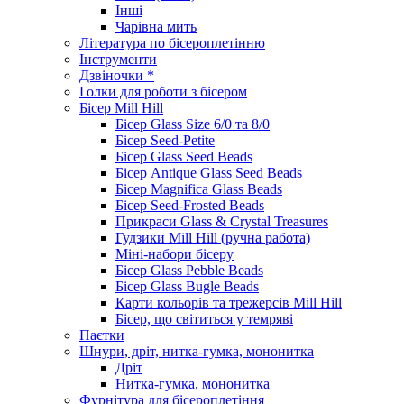
Інші
Чарівна мить
Література по бісероплетінню
Інструменти
Дзвіночки *
Голки для роботи з бісером
Бісер Mill Hill
Бісер Glass Size 6/0 та 8/0
Бісер Seed-Petite
Бісер Glass Seed Beads
Бісер Antique Glass Seed Beads
Бісер Magnifica Glass Beads
Бісер Seed-Frosted Beads
Прикраси Glass & Crystal Treasures
Гудзики Mill Hill (ручна работа)
Міні-набори бісеру
Бісер Glass Pebble Beads
Бісер Glass Bugle Beads
Карти кольорів та трежерсів Mill Hill
Бісер, що світиться у темряві
Паєтки
Шнури, дріт, нитка-гумка, мононитка
Дріт
Нитка-гумка, мононитка
Фурнітура для бісероплетіння