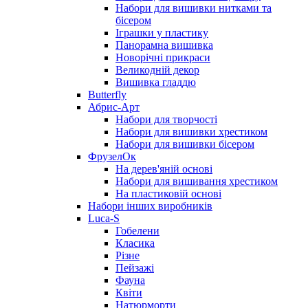
Набори для вишивки нитками та
бісером
Іграшки у пластику
Панорамна вишивка
Новорічні прикраси
Великодній декор
Вишивка гладдю
Butterfly
Абрис-Арт
Набори для творчості
Набори для вишивки хрестиком
Набори для вишивки бісером
ФрузелОк
На дерев'яній основі
Набори для вишивання хрестиком
На пластиковій основі
Набори інших виробників
Luca-S
Гобелени
Класика
Різне
Пейзажі
Фауна
Квіти
Натюрморти