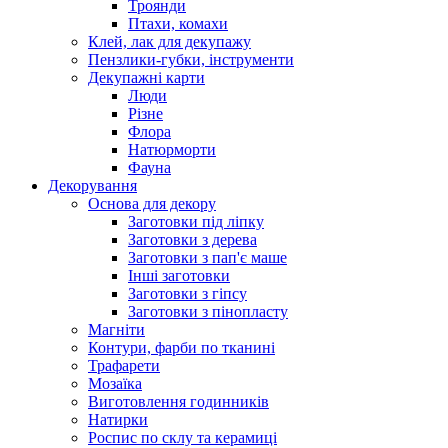
Троянди
Птахи, комахи
Клей, лак для декупажу
Пензлики-губки, інструменти
Декупажні карти
Люди
Різне
Флора
Натюрморти
Фауна
Декорування
Основа для декору
Заготовки під ліпку
Заготовки з дерева
Заготовки з пап'є маше
Інші заготовки
Заготовки з гіпсу
Заготовки з пінопласту
Магніти
Контури, фарби по тканині
Трафарети
Мозаїка
Виготовлення годинників
Натирки
Роспис по склу та керамиці