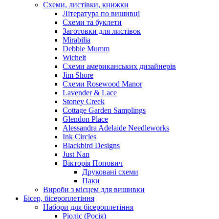
Схеми, листівки, книжки
Література по вишивці
Схеми та буклети
Заготовки для листівок
Mirabilia
Debbie Mumm
Wichelt
Схеми американських дизайнерів
Jim Shore
Cхеми Rosewood Manor
Lavender & Lace
Stoney Creek
Cottage Garden Samplings
Glendon Place
Alessandra Adelaide Needleworks
Ink Circles
Blackbird Designs
Just Nan
Вікторія Попович
Друковані схеми
Паки
Вироби з місцем для вишивки
Бісер, бісероплетіння
Набори для бісероплетіння
Ріоліс (Росія)