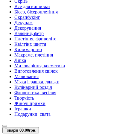
Скрізь
Все для вишивки
Бісер, бісероплетіння
Скрапбукінг
Декупаж
Декорування
Валяння, фетр
Плетіння, фриволіте
Квілтінг, шиття
Килимарство
Макраме, плетіння
Ліпка
Миловаріння, косметика
Виготовлення свічок
Малювання
М'яка іграшка, ляльки
Кулінарний розділ
Флористика, весілля
Творчість
Жіночі примхи
Іграшки
Подарунки, свята
Товарів
0
0.00грн.