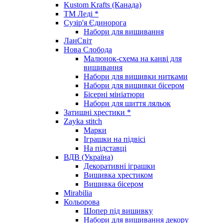
Kustom Krafts (Канада)
ТМ Леді *
Сузір'я Єдинорога
Набори для вишивання
ЛанСвіт
Нова Слобода
Малюнок-схема на канві для
вишивання
Набори для вишивки нитками
Набори для вишивки бісером
Бісерні мініатюри
Набори для шиття ляльок
Затишні хрестики *
Zayka stitch
Марки
Іграшки на підвісі
На підставці
ВДВ (Україна)
Декоративні іграшки
Вишивка хрестиком
Вишивка бісером
Mirabilia
Кольорова
Шопер під вишивку
Набори для вишивання декору