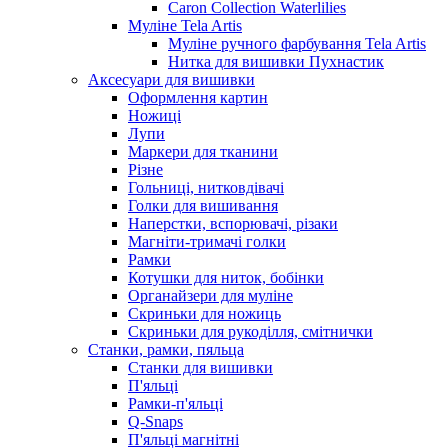
Caron Collection Waterlilies
Муліне Tela Artis
Муліне ручного фарбування Tela Artis
Нитка для вишивки Пухнастик
Аксесуари для вишивки
Оформлення картин
Ножиці
Лупи
Маркери для тканини
Різне
Гольниці, нитковдівачі
Голки для вишивання
Наперстки, вспорювачі, різаки
Магніти-тримачі голки
Рамки
Котушки для ниток, бобінки
Органайзери для муліне
Скриньки для ножиць
Скриньки для рукоділля, смітнички
Станки, рамки, пяльца
Станки для вишивки
П'яльці
Рамки-п'яльці
Q-Snaps
П'яльці магнітні