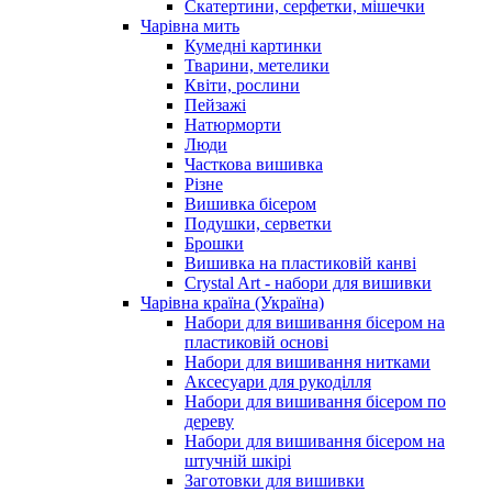
Скатертини, серфетки, мішечки
Чарiвна мить
Кумедні картинки
Тварини, метелики
Квіти, рослини
Пейзажі
Натюрморти
Люди
Часткова вишивка
Різне
Вишивка бісером
Подушки, серветки
Брошки
Вишивка на пластиковій канві
Crystal Art - набори для вишивки
Чарівна країна (Україна)
Набори для вишивання бісером на
пластиковій основі
Набори для вишивання нитками
Аксесуари для рукоділля
Набори для вишивання бісером по
дереву
Набори для вишивання бісером на
штучній шкірі
Заготовки для вишивки