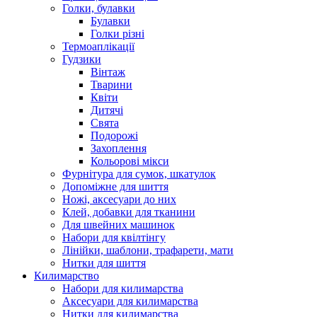
Голки, булавки
Булавки
Голки різні
Термоаплікації
Гудзики
Вінтаж
Тварини
Квіти
Дитячі
Свята
Подорожі
Захоплення
Кольорові мікси
Фурнітура для сумок, шкатулок
Допоміжне для шиття
Ножі, аксесуари до них
Клей, добавки для тканини
Для швейних машинок
Набори для квілтінгу
Лінійки, шаблони, трафарети, мати
Нитки для шиття
Килимарство
Набори для килимарства
Аксесуари для килимарства
Нитки для килимарства