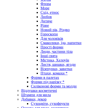
Флора
Море
Схід, етнос
Любов
Дитяче
Різне
Новий рік, Різдво
Гороскопи
Для чоловіків
Смаколики, їда, напитки
Прості форми
Люди, частини тіла
Інші свята
Містика, Хелоуїн
Листя, шишки, ягоди
Візерунки, завитки
Птахи, комахи *
Форми в палетах
Форми під нарізку *
Силіконові форми та молди
Віддушки косметичні
Штампи для мила
Добавки, декор
Сухоцвіти, сухофрукти
Основа для мила, косметики