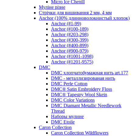
Micro Ice Chenill
Муліне різне
Стрічки для вишивання 2 мм, 4 мм
Anchor (100% длинноволокнистый хлопок)
Anchor (#1-99)
Anchor (#100-189)
Anchor (#203-298)
Anchor (#300-399)
Anchor (#400-899)
Anchor (#900-979)
Anchor (#1001-1098)
Anchor (#1201-9575)
DMC
DMC хлопчатобумажная нить art.177
DMC - металлизированая нить
DMC Perle Cotton
DMC® Satin Embroidery Floss
DMC® Tapestry Wool Skein
DMC Color Variations
DMC Diamant Metallic Needlework
Thread
Наборы мулине
DMC Etoile
Caron Collection
Caron Collection Wildflowers