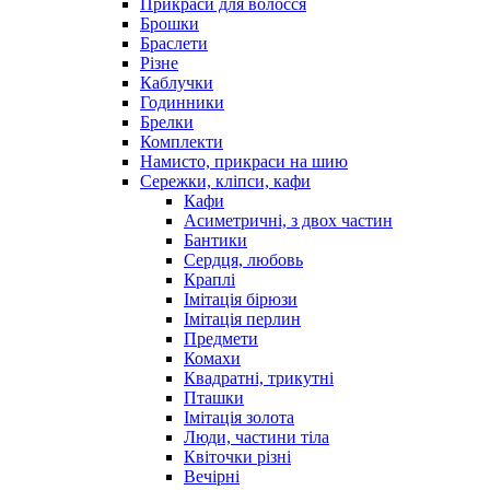
Прикраси для волосся
Брошки
Браслети
Різне
Каблучки
Годинники
Брелки
Комплекти
Намисто, прикраси на шию
Сережки, кліпси, кафи
Кафи
Асиметричні, з двох частин
Бантики
Сердця, любовь
Краплі
Імітація бірюзи
Імітація перлин
Предмети
Комахи
Квадратні, трикутні
Пташки
Імітація золота
Люди, частини тіла
Квіточки різні
Вечірні