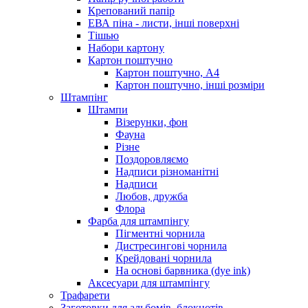
Крепований папір
ЕВА піна - листи, інші поверхні
Тішью
Набори картону
Картон поштучно
Картон поштучно, А4
Картон поштучно, інші розміри
Штампінг
Штампи
Візерунки, фон
Фауна
Різне
Поздоровляємо
Надписи різноманітні
Надписи
Любов, дружба
Флора
Фарба для штампінгу
Пігментні чорнила
Дистресингові чорнила
Крейдовані чорнила
На основі барвника (dye ink)
Аксесуари для штампінгу
Трафарети
Заготовки для альбомів, блокнотів