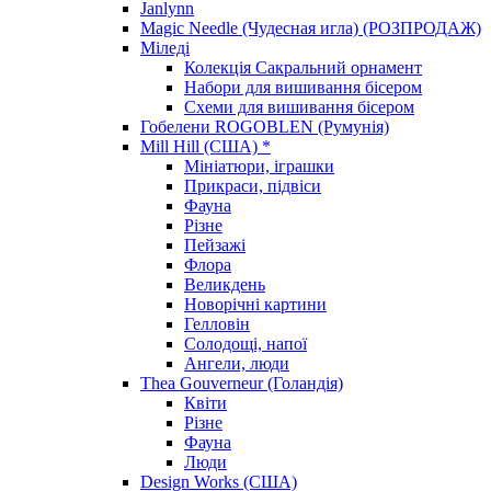
Janlynn
Magic Needle (Чудесная игла) (РОЗПРОДАЖ)
Міледі
Колекція Сакральний орнамент
Набори для вишивання бісером
Схеми для вишивання бісером
Гобелени ROGOBLEN (Румунія)
Mill Hill (США) *
Мініатюри, іграшки
Прикраси, підвіси
Фауна
Різне
Пейзажі
Флора
Великдень
Новорічні картини
Гелловін
Солодощі, напої
Ангели, люди
Thea Gouverneur (Голандія)
Квіти
Різне
Фауна
Люди
Design Works (США)