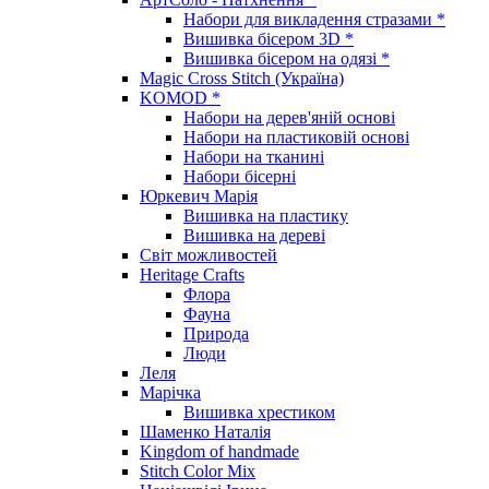
Набори для викладення стразами *
Вишивка бісером 3D *
Вишивка бісером на одязі *
Magic Cross Stitch (Україна)
KOMOD *
Набори на дерев'яній основі
Набори на пластиковій основі
Набори на тканині
Набори бісерні
Юркевич Марія
Вишивка на пластику
Вишивка на дереві
Світ можливостей
Heritage Crafts
Флора
Фауна
Природа
Люди
Леля
Марічка
Вишивка хрестиком
Шаменко Наталія
Kingdom of handmade
Stitch Color Mix