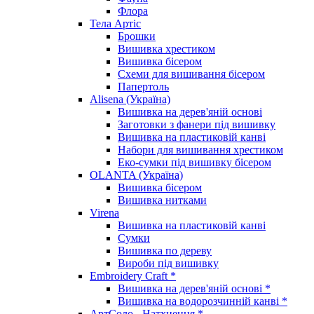
Флора
Тела Артіс
Брошки
Вишивка хрестиком
Вишивка бісером
Схеми для вишивання бісером
Папертоль
Alisena (Україна)
Вишивка на дерев'яній основі
Заготовки з фанери під вишивку
Вишивка на пластиковій канві
Набори для вишивання хрестиком
Еко-сумки під вишивку бісером
OLANTA (Україна)
Вишивка бісером
Вишивка нитками
Virena
Вишивка на пластиковій канві
Сумки
Вишивка по дереву
Вироби під вишивку
Embroidery Craft *
Вишивка на дерев'яній основі *
Вишивка на водорозчинній канві *
АртСоло - Натхнення *