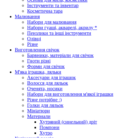
Інструменти та інвентар
Косметична тара
Малювання
Набори для малювання
Набори гуаші, акварелі, акрилу *
Пензлики та інші інструменти
Олівці
Різне
Виготовлення свічок
Барвники, матеріали для свічок
Гноти різні
Форми для свічок
М'яка іграшка, ляльки
Аксесуари для іграшок
Волосся для ляльок
Оченята, носики
Набори для виготовлення м'якої іграшки
Різне потрібне :)
Голки для ляльок
Мініатюри
Материали
Хутряний (синельний) дріт
Помпони
Хутро