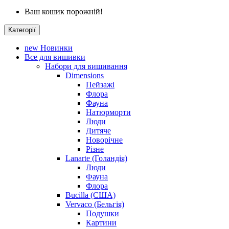
Ваш кошик порожній!
Категорії
new
Новинки
Все для вишивки
Набори для вишивання
Dimensions
Пейзажі
Флора
Фауна
Натюрморти
Люди
Дитяче
Новорічне
Різне
Lanarte (Голандія)
Люди
Фауна
Флора
Bucilla (США)
Vervaco (Бельгія)
Подушки
Картини