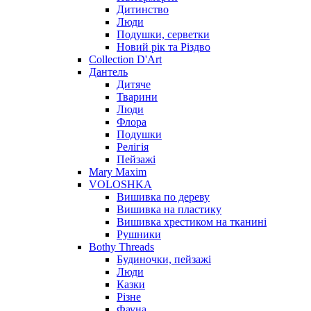
Дитинство
Люди
Подушки, серветки
Новий рік та Різдво
Collection D'Art
Дантель
Дитяче
Тварини
Люди
Флора
Подушки
Релігія
Пейзажі
Mary Maxim
VOLOSHKA
Вишивка по дереву
Вишивка на пластику
Вишивка хрестиком на тканині
Рушники
Bothy Threads
Будиночки, пейзажі
Люди
Казки
Різне
Фауна