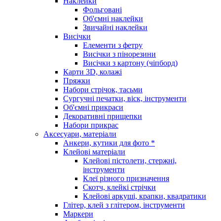
Наклейки
Фольговані
Об'ємні наклейки
Звичайні наклейки
Висічки
Елементи з фетру
Висічки з пінорезини
Висічки з картону (чіпборд)
Карти 3D, колажі
Пряжки
Набори стрічок, тасьми
Сургучні печатки, віск, інструменти
Об'ємні прикраси
Декоративні прищепки
Набори прикрас
Аксесуари, матеріали
Анкери, кутики для фото *
Клейові матеріали
Клейові пістолети, стержні,
інструменти
Клеї різного призначення
Скотч, клейкі стрічки
Клейові аркуші, крапки, квадратики
Глітер, клей з глітером, інструменти
Маркери