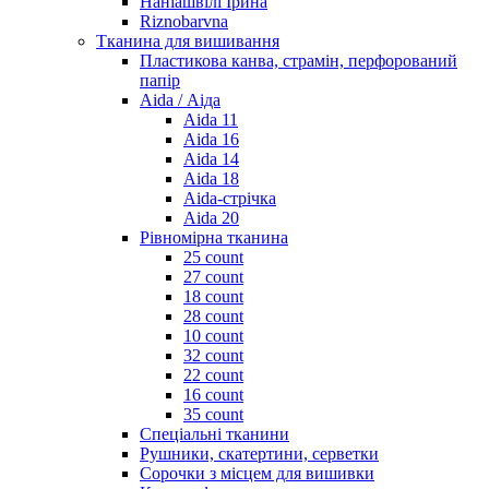
Наніашвілі Ірина
Riznobarvna
Тканина для вишивання
Пластикова канва, страмін, перфорований
папір
Aida / Аіда
Aida 11
Aida 16
Aida 14
Aida 18
Aida-стрічка
Aida 20
Рівномірна тканина
25 count
27 count
18 count
28 count
10 count
32 count
22 count
16 count
35 count
Спеціальні тканини
Рушники, скатертини, серветки
Сорочки з місцем для вишивки