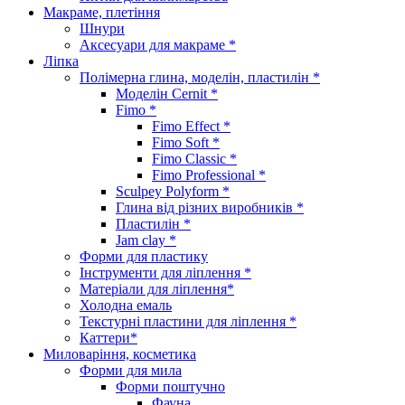
Макраме, плетіння
Шнури
Аксесуари для макраме *
Ліпка
Полімерна глина, моделін, пластилін *
Моделін Cernit *
Fimo *
Fimo Effect *
Fimo Soft *
Fimo Classic *
Fimo Professional *
Sculpey Polyform *
Глина від різних виробників *
Пластилін *
Jam clay *
Форми для пластику
Інструменти для ліплення *
Матеріали для ліплення*
Холодна емаль
Текстурні пластини для ліплення *
Каттери*
Миловаріння, косметика
Форми для мила
Форми поштучно
Фауна