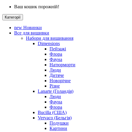
Ваш кошик порожній!
Категорії
new
Новинки
Все для вишивки
Набори для вишивання
Dimensions
Пейзажі
Флора
Фауна
Натюрморти
Люди
Дитяче
Новорічне
Різне
Lanarte (Голандія)
Люди
Фауна
Флора
Bucilla (США)
Vervaco (Бельгія)
Подушки
Картини