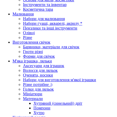
Інструменти та інвентар
Косметична тара
Малювання
Набори для малювання
Набори гуаші, акварелі, акрилу *
Пензлики та інші інструменти
Олівці
Різне
Виготовлення свічок
Барвники, матеріали для свічок
Гноти різні
Форми для свічок
М'яка іграшка, ляльки
Аксесуари для іграшок
Волосся для ляльок
Оченята, носики
Набори для виготовлення м'якої іграшки
Різне потрібне :)
Голки для ляльок
Мініатюри
Материали
Хутряний (синельний) дріт
Помпони
Хутро