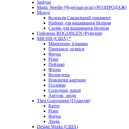
Janlynn
Magic Needle (Чудесная игла) (РОЗПРОДАЖ)
Міледі
Колекція Сакральний орнамент
Набори для вишивання бісером
Схеми для вишивання бісером
Гобелени ROGOBLEN (Румунія)
Mill Hill (США) *
Мініатюри, іграшки
Прикраси, підвіси
Фауна
Різне
Пейзажі
Флора
Великдень
Новорічні картини
Гелловін
Солодощі, напої
Ангели, люди
Thea Gouverneur (Голандія)
Квіти
Різне
Фауна
Люди
Design Works (США)