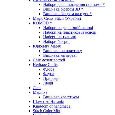
Набори для викладення стразами *
Вишивка бісером 3D *
Вишивка бісером на одязі *
Magic Cross Stitch (Україна)
KOMOD *
Набори на дерев'яній основі
Набори на пластиковій основі
Набори на тканині
Набори бісерні
Юркевич Марія
Вишивка на пластику
Вишивка на дереві
Світ можливостей
Heritage Crafts
Флора
Фауна
Природа
Люди
Леля
Марічка
Вишивка хрестиком
Шаменко Наталія
Kingdom of handmade
Stitch Color Mix