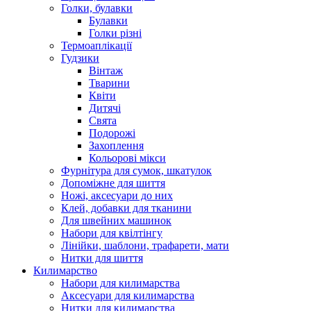
Голки, булавки
Булавки
Голки різні
Термоаплікації
Гудзики
Вінтаж
Тварини
Квіти
Дитячі
Свята
Подорожі
Захоплення
Кольорові мікси
Фурнітура для сумок, шкатулок
Допоміжне для шиття
Ножі, аксесуари до них
Клей, добавки для тканини
Для швейних машинок
Набори для квілтінгу
Лінійки, шаблони, трафарети, мати
Нитки для шиття
Килимарство
Набори для килимарства
Аксесуари для килимарства
Нитки для килимарства