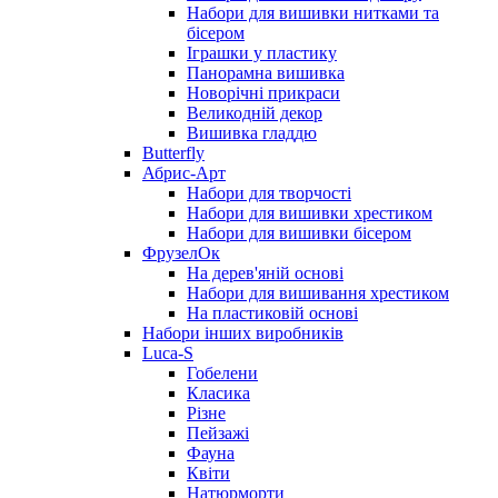
Набори для вишивки нитками та
бісером
Іграшки у пластику
Панорамна вишивка
Новорічні прикраси
Великодній декор
Вишивка гладдю
Butterfly
Абрис-Арт
Набори для творчості
Набори для вишивки хрестиком
Набори для вишивки бісером
ФрузелОк
На дерев'яній основі
Набори для вишивання хрестиком
На пластиковій основі
Набори інших виробників
Luca-S
Гобелени
Класика
Різне
Пейзажі
Фауна
Квіти
Натюрморти