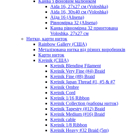
Канва з фоновим малюнком
Aida 16, 27х27 см (Voloshka)
Aida 16, 30х40 см (Voloshka)
Аїда 16 (Alisena)
Рівномірка 32 (Alisena)
Канва рівномірна 32 принтована
Voloshka, 27х27 см
Нитки, карти ниток
Rainbow Gallery (США)
Металізована нитка від різних виробників
Карти ниток
Kreinik (США)
Kreinik Blending Filament
Kreinik Very Fine (#4) Braid
Kreinik Fine (#8) Braid
Kreinik Japan Thread #1, #5 & #7
Kreinik Ombre
Kreinik Cord
Kreinik 1/16 Ribbon
Kreinik Collection (наборы ниток)
Kreinik Tapestry (#12) Braid
Kreinik Medium (#16) Braid
Kreinik cable
Kreinik 1/8 Ribbon
Kreinik Heavy #32 Braid (5m)