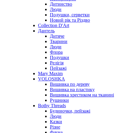
Дитинство
Люди
Подушки, серветки
Новий рік та Різдво
Collection D'Art
Дантель
Дитяче
Тварини
Люди
Флора
Подушки
Релігія
Пейзажі
Mary Maxim
VOLOSHKA
Вишивка по дереву
Вишивка на пластику
Вишивка хрестиком на тканині
Рушники
Bothy Threads
Будиночки, пейзажі
Люди
Казки
Різне
Фауна