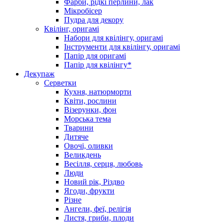
Фарби, рідкі перлини, лак
Мікробісер
Пудра для декору
Квілінг, оригамі
Набори для квілінгу, оригамі
Інструменти для квілінгу, оригамі
Папір для оригамі
Папір для квілінгу*
Декупаж
Серветки
Кухня, натюрморти
Квіти, рослини
Візерунки, фон
Морська тема
Тварини
Дитяче
Овочі, оливки
Великдень
Весілля, серця, любовь
Люди
Новий рік, Різдво
Ягоди, фрукти
Різне
Ангели, феї, релігія
Листя, гриби, плоди