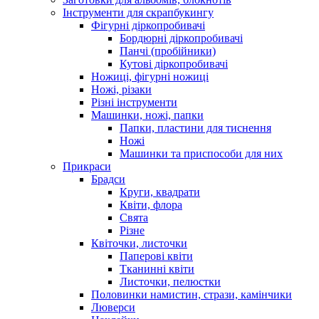
Інструменти для скрапбукингу
Фігурні діркопробивачі
Бордюрні діркопробивачі
Панчі (пробійники)
Кутові діркопробивачі
Ножиці, фігурні ножиці
Ножі, різаки
Різні інструменти
Машинки, ножі, папки
Папки, пластини для тиснення
Ножі
Машинки та приспособи для них
Прикраси
Брадси
Круги, квадрати
Квіти, флора
Свята
Різне
Квіточки, листочки
Паперові квіти
Тканинні квіти
Листочки, пелюстки
Половинки намистин, стрази, камінчики
Люверси