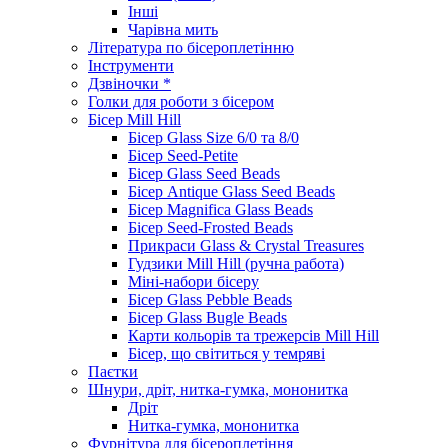
Інші
Чарівна мить
Література по бісероплетінню
Інструменти
Дзвіночки *
Голки для роботи з бісером
Бісер Mill Hill
Бісер Glass Size 6/0 та 8/0
Бісер Seed-Petite
Бісер Glass Seed Beads
Бісер Antique Glass Seed Beads
Бісер Magnifica Glass Beads
Бісер Seed-Frosted Beads
Прикраси Glass & Crystal Treasures
Гудзики Mill Hill (ручна работа)
Міні-набори бісеру
Бісер Glass Pebble Beads
Бісер Glass Bugle Beads
Карти кольорів та трежерсів Mill Hill
Бісер, що світиться у темряві
Паєтки
Шнури, дріт, нитка-гумка, мононитка
Дріт
Нитка-гумка, мононитка
Фурнітура для бісероплетіння