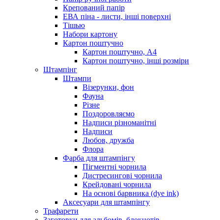
Крепований папір
ЕВА піна - листи, інші поверхні
Тішью
Набори картону
Картон поштучно
Картон поштучно, А4
Картон поштучно, інші розміри
Штампінг
Штампи
Візерунки, фон
Фауна
Різне
Поздоровляємо
Надписи різноманітні
Надписи
Любов, дружба
Флора
Фарба для штампінгу
Пігментні чорнила
Дистресингові чорнила
Крейдовані чорнила
На основі барвника (dye ink)
Аксесуари для штампінгу
Трафарети
Заготовки для альбомів, блокнотів