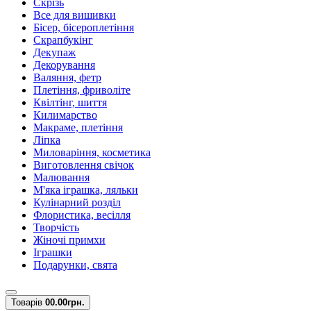
Скрізь
Все для вишивки
Бісер, бісероплетіння
Скрапбукінг
Декупаж
Декорування
Валяння, фетр
Плетіння, фриволіте
Квілтінг, шиття
Килимарство
Макраме, плетіння
Ліпка
Миловаріння, косметика
Виготовлення свічок
Малювання
М'яка іграшка, ляльки
Кулінарний розділ
Флористика, весілля
Творчість
Жіночі примхи
Іграшки
Подарунки, свята
Товарів
0
0.00грн.