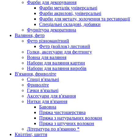
Фарби для декорування
Фарби металік універсальні
Фарби акрилові, універсальні
Фарби для металу, золочення та реставрації
Спеціальні складові, добавки
Фурнітура декоративна
Валяння, фетр
Фетр різноманітний
Фетр (войлок) листовий
Голки, аксесуари для фелтингу
Вовна для валяння
Набори для валяння картин
Набори для валяння виробів
В'язання, фриволіте
Спиці в'язальні
Фриволіте
Гачки в'язальні
Аксесуари для в'язання
Нитки для в'язання
Бавовна
Пряжа чистошерстяна
Пряжа з натуральних волокон
Пряжа з штучних волокон
Література по в'язанню *
Квілтінг, шиття