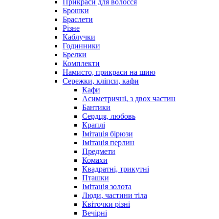
Прикраси для волосся
Брошки
Браслети
Різне
Каблучки
Годинники
Брелки
Комплекти
Намисто, прикраси на шию
Сережки, кліпси, кафи
Кафи
Асиметричні, з двох частин
Бантики
Сердця, любовь
Краплі
Імітація бірюзи
Імітація перлин
Предмети
Комахи
Квадратні, трикутні
Пташки
Імітація золота
Люди, частини тіла
Квіточки різні
Вечірні