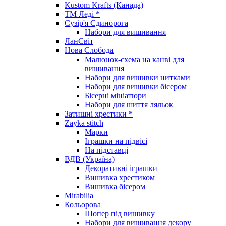
Kustom Krafts (Канада)
ТМ Леді *
Сузір'я Єдинорога
Набори для вишивання
ЛанСвіт
Нова Слобода
Малюнок-схема на канві для
вишивання
Набори для вишивки нитками
Набори для вишивки бісером
Бісерні мініатюри
Набори для шиття ляльок
Затишні хрестики *
Zayka stitch
Марки
Іграшки на підвісі
На підставці
ВДВ (Україна)
Декоративні іграшки
Вишивка хрестиком
Вишивка бісером
Mirabilia
Кольорова
Шопер під вишивку
Набори для вишивання декору