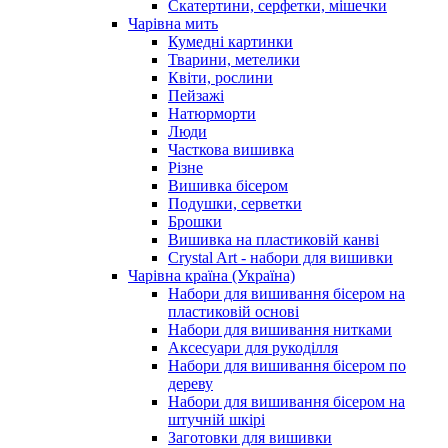
Скатертини, серфетки, мішечки
Чарiвна мить
Кумедні картинки
Тварини, метелики
Квіти, рослини
Пейзажі
Натюрморти
Люди
Часткова вишивка
Різне
Вишивка бісером
Подушки, серветки
Брошки
Вишивка на пластиковій канві
Crystal Art - набори для вишивки
Чарівна країна (Україна)
Набори для вишивання бісером на
пластиковій основі
Набори для вишивання нитками
Аксесуари для рукоділля
Набори для вишивання бісером по
дереву
Набори для вишивання бісером на
штучній шкірі
Заготовки для вишивки