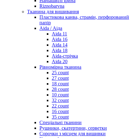
Наніашвілі Ірина
Riznobarvna
Тканина для вишивання
Пластикова канва, страмін, перфорований
папір
Aida / Аіда
Aida 11
Aida 16
Aida 14
Aida 18
Aida-стрічка
Aida 20
Рівномірна тканина
25 count
27 count
18 count
28 count
10 count
32 count
22 count
16 count
35 count
Спеціальні тканини
Рушники, скатертини, серветки
Сорочки з місцем для вишивки