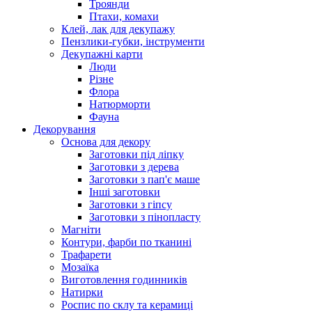
Троянди
Птахи, комахи
Клей, лак для декупажу
Пензлики-губки, інструменти
Декупажні карти
Люди
Різне
Флора
Натюрморти
Фауна
Декорування
Основа для декору
Заготовки під ліпку
Заготовки з дерева
Заготовки з пап'є маше
Інші заготовки
Заготовки з гіпсу
Заготовки з пінопласту
Магніти
Контури, фарби по тканині
Трафарети
Мозаїка
Виготовлення годинників
Натирки
Роспис по склу та керамиці