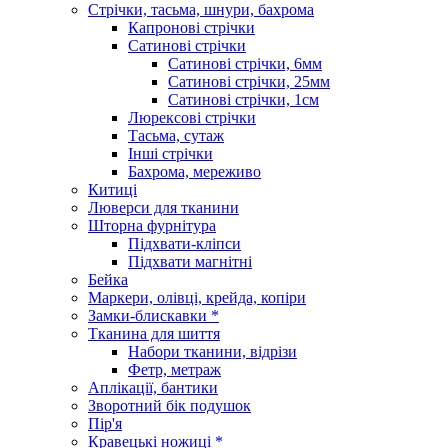
Стрічки, тасьма, шнури, бахрома
Капронові стрічки
Сатинові стрічки
Сатинові стрічки, 6мм
Сатинові стрічки, 25мм
Сатинові стрічки, 1см
Люрексові стрічки
Тасьма, сутаж
Інші стрічки
Бахрома, мереживо
Китиці
Люверси для тканини
Шторна фурнітура
Підхвати-кліпси
Підхвати магнітні
Бейка
Маркери, олівці, крейда, копіри
Замки-блискавки *
Тканина для шиття
Набори тканини, відрізи
Фетр, метраж
Аплікації, бантики
Зворотний бік подушок
Пір'я
Кравецькі ножиці *