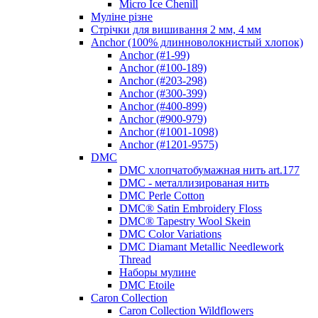
Micro Ice Chenill
Муліне різне
Стрічки для вишивання 2 мм, 4 мм
Anchor (100% длинноволокнистый хлопок)
Anchor (#1-99)
Anchor (#100-189)
Anchor (#203-298)
Anchor (#300-399)
Anchor (#400-899)
Anchor (#900-979)
Anchor (#1001-1098)
Anchor (#1201-9575)
DMC
DMC хлопчатобумажная нить art.177
DMC - металлизированая нить
DMC Perle Cotton
DMC® Satin Embroidery Floss
DMC® Tapestry Wool Skein
DMC Color Variations
DMC Diamant Metallic Needlework
Thread
Наборы мулине
DMC Etoile
Caron Collection
Caron Collection Wildflowers