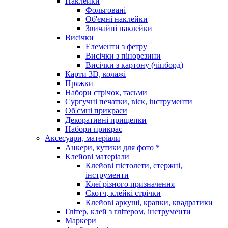
Наклейки
Фольговані
Об'ємні наклейки
Звичайні наклейки
Висічки
Елементи з фетру
Висічки з пінорезини
Висічки з картону (чіпборд)
Карти 3D, колажі
Пряжки
Набори стрічок, тасьми
Сургучні печатки, віск, інструменти
Об'ємні прикраси
Декоративні прищепки
Набори прикрас
Аксесуари, матеріали
Анкери, кутики для фото *
Клейові матеріали
Клейові пістолети, стержні,
інструменти
Клеї різного призначення
Скотч, клейкі стрічки
Клейові аркуші, крапки, квадратики
Глітер, клей з глітером, інструменти
Маркери