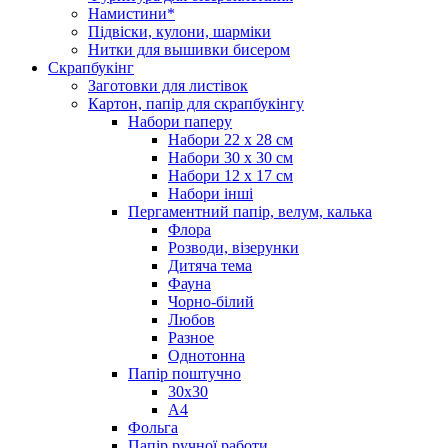
Намистини*
Підвіски, кулони, шарміки
Нитки для вышивки бисером
Скрапбукінг
Заготовки для листівок
Картон, папір для скрапбукінгу
Набори паперу
Набори 22 х 28 см
Набори 30 х 30 см
Набори 12 х 17 см
Набори інші
Пергаментний папір, велум, калька
Флора
Розводи, візерунки
Дитяча тема
Фауна
Чорно-білий
Любов
Разное
Однотонна
Папір поштучно
30х30
А4
Фольга
Папір ручної работи