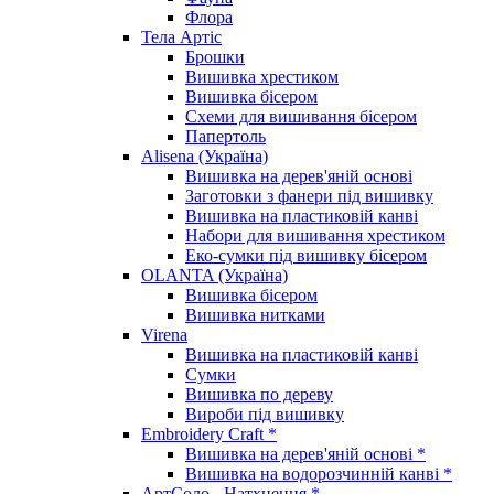
Флора
Тела Артіс
Брошки
Вишивка хрестиком
Вишивка бісером
Схеми для вишивання бісером
Папертоль
Alisena (Україна)
Вишивка на дерев'яній основі
Заготовки з фанери під вишивку
Вишивка на пластиковій канві
Набори для вишивання хрестиком
Еко-сумки під вишивку бісером
OLANTA (Україна)
Вишивка бісером
Вишивка нитками
Virena
Вишивка на пластиковій канві
Сумки
Вишивка по дереву
Вироби під вишивку
Embroidery Craft *
Вишивка на дерев'яній основі *
Вишивка на водорозчинній канві *
АртСоло - Натхнення *