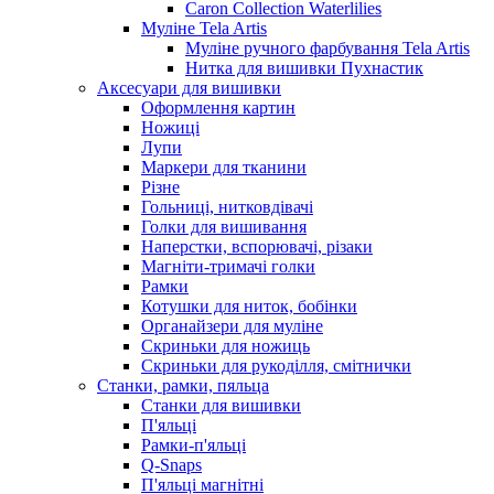
Caron Collection Waterlilies
Муліне Tela Artis
Муліне ручного фарбування Tela Artis
Нитка для вишивки Пухнастик
Аксесуари для вишивки
Оформлення картин
Ножиці
Лупи
Маркери для тканини
Різне
Гольниці, нитковдівачі
Голки для вишивання
Наперстки, вспорювачі, різаки
Магніти-тримачі голки
Рамки
Котушки для ниток, бобінки
Органайзери для муліне
Скриньки для ножиць
Скриньки для рукоділля, смітнички
Станки, рамки, пяльца
Станки для вишивки
П'яльці
Рамки-п'яльці
Q-Snaps
П'яльці магнітні