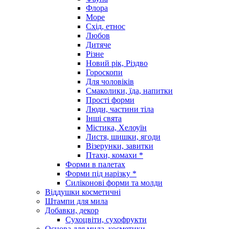
Флора
Море
Схід, етнос
Любов
Дитяче
Різне
Новий рік, Різдво
Гороскопи
Для чоловіків
Смаколики, їда, напитки
Прості форми
Люди, частини тіла
Інші свята
Містика, Хелоуїн
Листя, шишки, ягоди
Візерунки, завитки
Птахи, комахи *
Форми в палетах
Форми під нарізку *
Силіконові форми та молди
Віддушки косметичні
Штампи для мила
Добавки, декор
Сухоцвіти, сухофрукти
Основа для мила, косметики