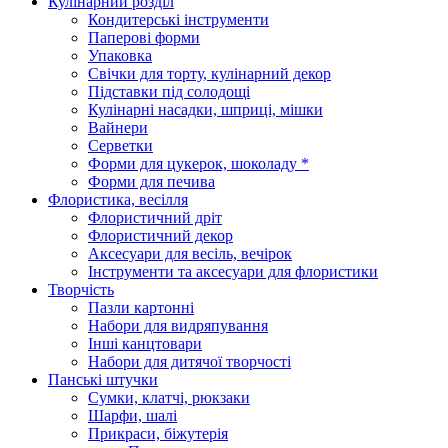
Кулінарний розділ
Кондитерські інструменти
Паперові форми
Упаковка
Свічки для торту, кулінарний декор
Підставки під солодощі
Кулінарні насадки, шприці, мішки
Вайнери
Серветки
Форми для цукерок, шоколаду *
Форми для печива
Флористика, весілля
Флористичний дріт
Флористичний декор
Аксесуари для весіль, вечірок
Інструменти та аксесуари для флористики
Творчість
Пазли картонні
Набори для видряпування
Інші канцтовари
Набори для дитячої творчості
Панські штучки
Сумки, клатчі, рюкзаки
Шарфи, шалі
Прикраси, біжутерія