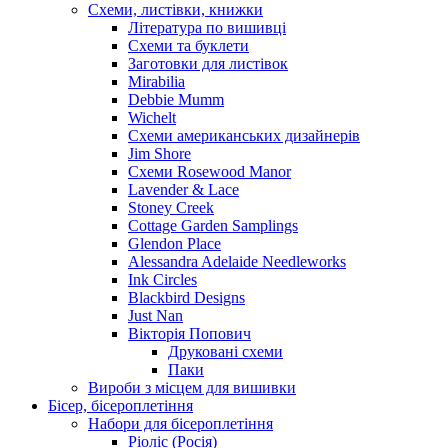
Схеми, листівки, книжки
Література по вишивці
Схеми та буклети
Заготовки для листівок
Mirabilia
Debbie Mumm
Wichelt
Схеми американських дизайнерів
Jim Shore
Cхеми Rosewood Manor
Lavender & Lace
Stoney Creek
Cottage Garden Samplings
Glendon Place
Alessandra Adelaide Needleworks
Ink Circles
Blackbird Designs
Just Nan
Вікторія Попович
Друковані схеми
Паки
Вироби з місцем для вишивки
Бісер, бісероплетіння
Набори для бісероплетіння
Ріоліс (Росія)