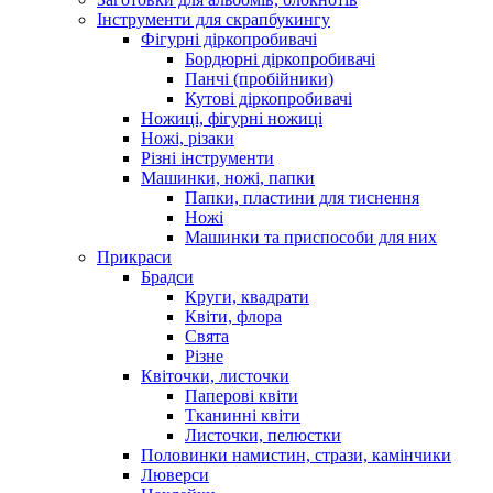
Інструменти для скрапбукингу
Фігурні діркопробивачі
Бордюрні діркопробивачі
Панчі (пробійники)
Кутові діркопробивачі
Ножиці, фігурні ножиці
Ножі, різаки
Різні інструменти
Машинки, ножі, папки
Папки, пластини для тиснення
Ножі
Машинки та приспособи для них
Прикраси
Брадси
Круги, квадрати
Квіти, флора
Свята
Різне
Квіточки, листочки
Паперові квіти
Тканинні квіти
Листочки, пелюстки
Половинки намистин, стрази, камінчики
Люверси