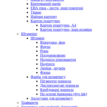
Крепований папір
ЕВА піна - листи, інші поверхні
Тішью
Набори картону
Картон поштучно
Картон поштучно, А4
Картон поштучно, інші розміри
Штампінг
Штампи
Візерунки, фон
Фауна
Різне
Поздоровляємо
Надписи різноманітні
Надписи
Любов, дружба
Флора
Фарба для штампінгу
Пігментні чорнила
Дистресингові чорнила
Крейдовані чорнила
На основі барвника (dye ink)
Аксесуари для штампінгу
Трафарети
Заготовки для альбомів, блокнотів