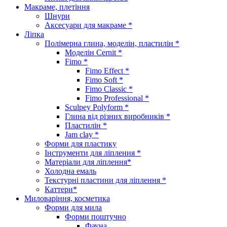
Макраме, плетіння
Шнури
Аксесуари для макраме *
Ліпка
Полімерна глина, моделін, пластилін *
Моделін Cernit *
Fimo *
Fimo Effect *
Fimo Soft *
Fimo Classic *
Fimo Professional *
Sculpey Polyform *
Глина від різних виробників *
Пластилін *
Jam clay *
Форми для пластику
Інструменти для ліплення *
Матеріали для ліплення*
Холодна емаль
Текстурні пластини для ліплення *
Каттери*
Миловаріння, косметика
Форми для мила
Форми поштучно
Фауна