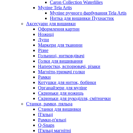
Caron Collection Waterlilies
Муліне Tela Artis
Муліне ручного фарбування Tela Artis
Нитка для вишивки Пухнастик
Аксесуари для вишивки
Оформлення картин
Ножиці
Лупи
Маркери для тканини
Різне
Гольниці, нитковдівачі
Голки для вишивання
Наперстки, вспорювачі, різаки
Магніти-тримачі голки
Рамки
Котушки для ниток, бобінки
Органайзери для муліне
Скриньки для ножиць
Скриньки для рукоділля, смітнички
Станки, рамки, пяльца
Станки для вишивки
П'яльці
Рамки-п'яльці
Q-Snaps
П'яльці магнітні