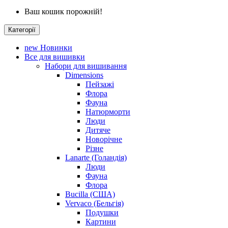
Ваш кошик порожній!
Категорії
new
Новинки
Все для вишивки
Набори для вишивання
Dimensions
Пейзажі
Флора
Фауна
Натюрморти
Люди
Дитяче
Новорічне
Різне
Lanarte (Голандія)
Люди
Фауна
Флора
Bucilla (США)
Vervaco (Бельгія)
Подушки
Картини