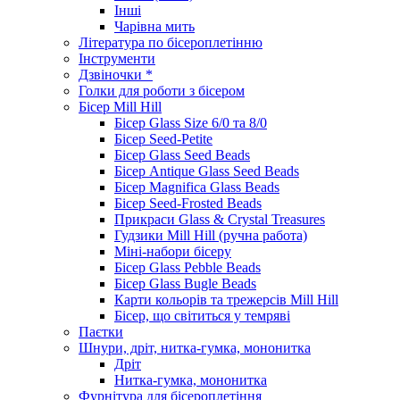
Інші
Чарівна мить
Література по бісероплетінню
Інструменти
Дзвіночки *
Голки для роботи з бісером
Бісер Mill Hill
Бісер Glass Size 6/0 та 8/0
Бісер Seed-Petite
Бісер Glass Seed Beads
Бісер Antique Glass Seed Beads
Бісер Magnifica Glass Beads
Бісер Seed-Frosted Beads
Прикраси Glass & Crystal Treasures
Гудзики Mill Hill (ручна работа)
Міні-набори бісеру
Бісер Glass Pebble Beads
Бісер Glass Bugle Beads
Карти кольорів та трежерсів Mill Hill
Бісер, що світиться у темряві
Паєтки
Шнури, дріт, нитка-гумка, мононитка
Дріт
Нитка-гумка, мононитка
Фурнітура для бісероплетіння