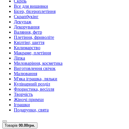
Скрізь
Все для вишивки
Бісер, бісероплетіння
Скрапбукінг
Декупаж
Декорування
Валяння, фетр
Плетіння, фриволіте
Квілтінг, шиття
Килимарство
Макраме, плетіння
Ліпка
Миловаріння, косметика
Виготовлення свічок
Малювання
М'яка іграшка, ляльки
Кулінарний розділ
Флористика, весілля
Творчість
Жіночі примхи
Іграшки
Подарунки, свята
Товарів
0
0.00грн.