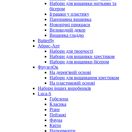
Набори для вишивки нитками та
бісером
Іграшки у пластику
Панорамна вишивка
Новорічні прикраси
Великодній декор
Вишивка гладдю
Butterfly
Абрис-Арт
Набори для творчості
Набори для вишивки хрестиком
Набори для вишивки бісером
ФрузелОк
На дерев'яній основі
Набори для вишивання хрестиком
На пластиковій основі
Набори інших виробників
Luca-S
Гобелени
Класика
Різне
Пейзажі
Фауна
Квіти
Натюрморти