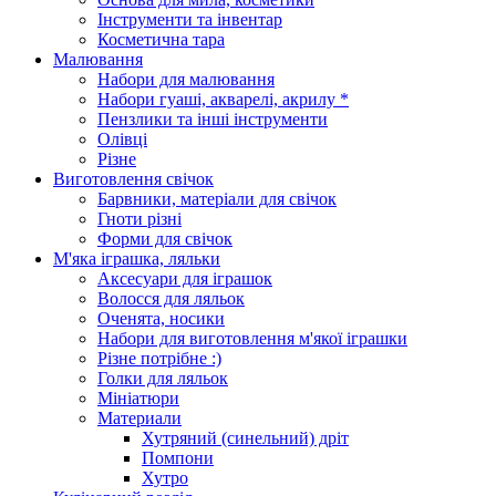
Інструменти та інвентар
Косметична тара
Малювання
Набори для малювання
Набори гуаші, акварелі, акрилу *
Пензлики та інші інструменти
Олівці
Різне
Виготовлення свічок
Барвники, матеріали для свічок
Гноти різні
Форми для свічок
М'яка іграшка, ляльки
Аксесуари для іграшок
Волосся для ляльок
Оченята, носики
Набори для виготовлення м'якої іграшки
Різне потрібне :)
Голки для ляльок
Мініатюри
Материали
Хутряний (синельний) дріт
Помпони
Хутро