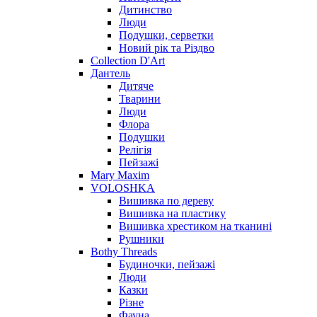
Дитинство
Люди
Подушки, серветки
Новий рік та Різдво
Collection D'Art
Дантель
Дитяче
Тварини
Люди
Флора
Подушки
Релігія
Пейзажі
Mary Maxim
VOLOSHKA
Вишивка по дереву
Вишивка на пластику
Вишивка хрестиком на тканині
Рушники
Bothy Threads
Будиночки, пейзажі
Люди
Казки
Різне
Фауна