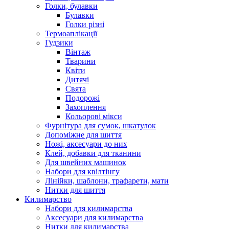
Голки, булавки
Булавки
Голки різні
Термоаплікації
Гудзики
Вінтаж
Тварини
Квіти
Дитячі
Свята
Подорожі
Захоплення
Кольорові мікси
Фурнітура для сумок, шкатулок
Допоміжне для шиття
Ножі, аксесуари до них
Клей, добавки для тканини
Для швейних машинок
Набори для квілтінгу
Лінійки, шаблони, трафарети, мати
Нитки для шиття
Килимарство
Набори для килимарства
Аксесуари для килимарства
Нитки для килимарства