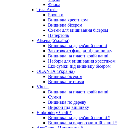
Флора
Тела Артіс
Брошки
Вишивка хрестиком
Вишивка бісером
Схеми для вишивання бісером
Папертоль
Alisena (Україна)
Вишивка на дерев'яній основі
Заготовки з фанери під вишивку
Вишивка на пластиковій канві
Набори для вишивання хрестиком
Еко-сумки під вишивку бісером
OLANTA (Україна)
Вишивка бісером
Вишивка нитками
Virena
Вишивка на пластиковій канві
Сумки
Вишивка по дереву
Вироби під вишивку
Embroidery Craft *
Вишивка на дерев'яній основі *
Вишивка на водорозчинній канві *
АртСоло - Натхнення *