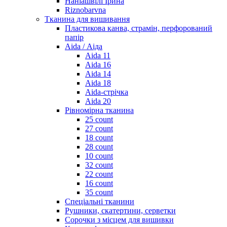
Наніашвілі Ірина
Riznobarvna
Тканина для вишивання
Пластикова канва, страмін, перфорований
папір
Aida / Аіда
Aida 11
Aida 16
Aida 14
Aida 18
Aida-стрічка
Aida 20
Рівномірна тканина
25 count
27 count
18 count
28 count
10 count
32 count
22 count
16 count
35 count
Спеціальні тканини
Рушники, скатертини, серветки
Сорочки з місцем для вишивки