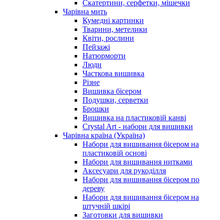
Скатертини, серфетки, мішечки
Чарiвна мить
Кумедні картинки
Тварини, метелики
Квіти, рослини
Пейзажі
Натюрморти
Люди
Часткова вишивка
Різне
Вишивка бісером
Подушки, серветки
Брошки
Вишивка на пластиковій канві
Crystal Art - набори для вишивки
Чарівна країна (Україна)
Набори для вишивання бісером на
пластиковій основі
Набори для вишивання нитками
Аксесуари для рукоділля
Набори для вишивання бісером по
дереву
Набори для вишивання бісером на
штучній шкірі
Заготовки для вишивки