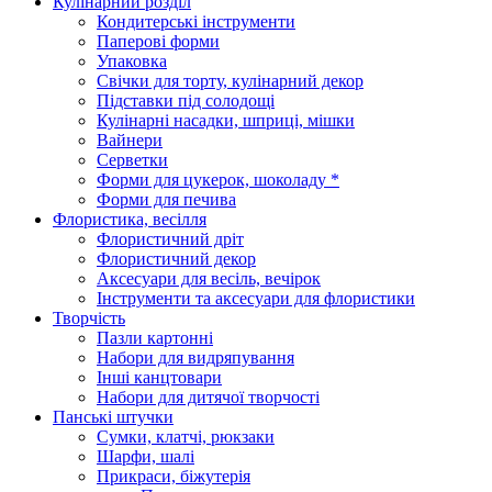
Кулінарний розділ
Кондитерські інструменти
Паперові форми
Упаковка
Свічки для торту, кулінарний декор
Підставки під солодощі
Кулінарні насадки, шприці, мішки
Вайнери
Серветки
Форми для цукерок, шоколаду *
Форми для печива
Флористика, весілля
Флористичний дріт
Флористичний декор
Аксесуари для весіль, вечірок
Інструменти та аксесуари для флористики
Творчість
Пазли картонні
Набори для видряпування
Інші канцтовари
Набори для дитячої творчості
Панські штучки
Сумки, клатчі, рюкзаки
Шарфи, шалі
Прикраси, біжутерія