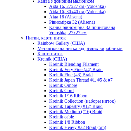
Канва з фоновим малюнком
Aida 16, 27х27 см (Voloshka)
Aida 16, 30х40 см (Voloshka)
Аїда 16 (Alisena)
Рівномірка 32 (Alisena)
Канва рівномірна 32 принтована
Voloshka, 27х27 см
Нитки, карти ниток
Rainbow Gallery (США)
Металізована нитка від різних виробників
Карти ниток
Kreinik (США)
Kreinik Blending Filament
Kreinik Very Fine (#4) Braid
Kreinik Fine (#8) Braid
Kreinik Japan Thread #1, #5 & #7
Kreinik Ombre
Kreinik Cord
Kreinik 1/16 Ribbon
Kreinik Collection (наборы ниток)
Kreinik Tapestry (#12) Braid
Kreinik Medium (#16) Braid
Kreinik cable
Kreinik 1/8 Ribbon
Kreinik Heavy #32 Braid (5m)