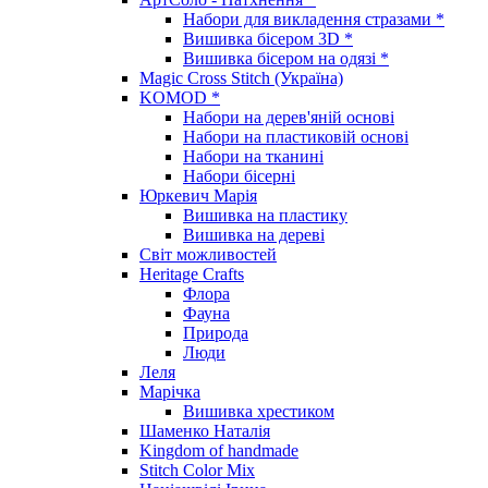
Набори для викладення стразами *
Вишивка бісером 3D *
Вишивка бісером на одязі *
Magic Cross Stitch (Україна)
KOMOD *
Набори на дерев'яній основі
Набори на пластиковій основі
Набори на тканині
Набори бісерні
Юркевич Марія
Вишивка на пластику
Вишивка на дереві
Світ можливостей
Heritage Crafts
Флора
Фауна
Природа
Люди
Леля
Марічка
Вишивка хрестиком
Шаменко Наталія
Kingdom of handmade
Stitch Color Mix