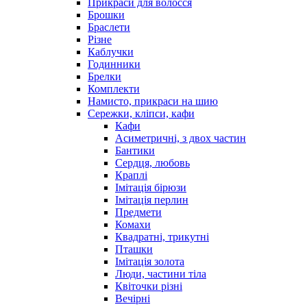
Прикраси для волосся
Брошки
Браслети
Різне
Каблучки
Годинники
Брелки
Комплекти
Намисто, прикраси на шию
Сережки, кліпси, кафи
Кафи
Асиметричні, з двох частин
Бантики
Сердця, любовь
Краплі
Імітація бірюзи
Імітація перлин
Предмети
Комахи
Квадратні, трикутні
Пташки
Імітація золота
Люди, частини тіла
Квіточки різні
Вечірні