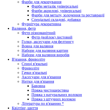
Фарби для декорування
Фарби металік універсальні
Фарби акрилові, універсальні
Фарби для металу, золочення та реставрації
Спеціальні складові, добавки
Фурнітура декоративна
Валяння, фетр
Фетр різноманітний
Фетр (войлок) листовий
Голки, аксесуари для фелтингу
Вовна для валяння
Набори для валяння картин
Набори для валяння виробів
В'язання, фриволіте
Спиці в'язальні
Фриволіте
Гачки в'язальні
Аксесуари для в'язання
Нитки для в'язання
Бавовна
Пряжа чистошерстяна
Пряжа з натуральних волокон
Пряжа з штучних волокон
Література по в'язанню *
Квілтінг, шиття