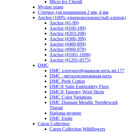
Micro Ice Chenill
Муліне різне
Стрічки для вишивання 2 мм, 4 мм
Anchor (100% длинноволокнистый хлопок)
Anchor (#1-99)
Anchor (#100-189)
Anchor (#203-298)
Anchor (#300-399)
Anchor (#400-899)
Anchor (#900-979)
Anchor (#1001-1098)
Anchor (#1201-9575)
DMC
DMC хлопчатобумажная нить art.177
DMC - металлизированая нить
DMC Perle Cotton
DMC® Satin Embroidery Floss
DMC® Tapestry Wool Skein
DMC Color Variations
DMC Diamant Metallic Needlework
Thread
Наборы мулине
DMC Etoile
Caron Collection
Caron Collection Wildflowers