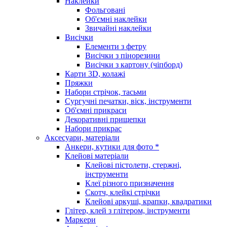
Наклейки
Фольговані
Об'ємні наклейки
Звичайні наклейки
Висічки
Елементи з фетру
Висічки з пінорезини
Висічки з картону (чіпборд)
Карти 3D, колажі
Пряжки
Набори стрічок, тасьми
Сургучні печатки, віск, інструменти
Об'ємні прикраси
Декоративні прищепки
Набори прикрас
Аксесуари, матеріали
Анкери, кутики для фото *
Клейові матеріали
Клейові пістолети, стержні,
інструменти
Клеї різного призначення
Скотч, клейкі стрічки
Клейові аркуші, крапки, квадратики
Глітер, клей з глітером, інструменти
Маркери