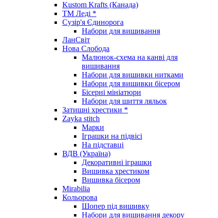
Kustom Krafts (Канада)
ТМ Леді *
Сузір'я Єдинорога
Набори для вишивання
ЛанСвіт
Нова Слобода
Малюнок-схема на канві для
вишивання
Набори для вишивки нитками
Набори для вишивки бісером
Бісерні мініатюри
Набори для шиття ляльок
Затишні хрестики *
Zayka stitch
Марки
Іграшки на підвісі
На підставці
ВДВ (Україна)
Декоративні іграшки
Вишивка хрестиком
Вишивка бісером
Mirabilia
Кольорова
Шопер під вишивку
Набори для вишивання декору