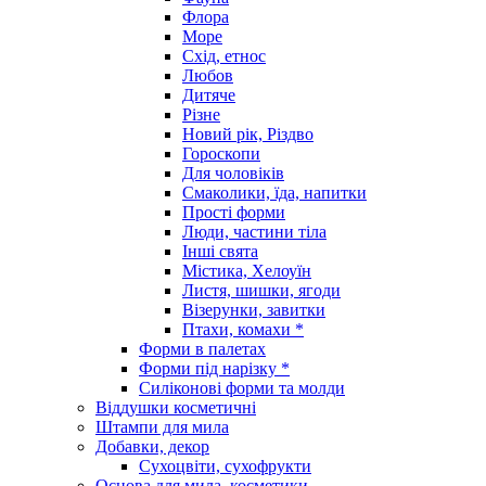
Флора
Море
Схід, етнос
Любов
Дитяче
Різне
Новий рік, Різдво
Гороскопи
Для чоловіків
Смаколики, їда, напитки
Прості форми
Люди, частини тіла
Інші свята
Містика, Хелоуїн
Листя, шишки, ягоди
Візерунки, завитки
Птахи, комахи *
Форми в палетах
Форми під нарізку *
Силіконові форми та молди
Віддушки косметичні
Штампи для мила
Добавки, декор
Сухоцвіти, сухофрукти
Основа для мила, косметики