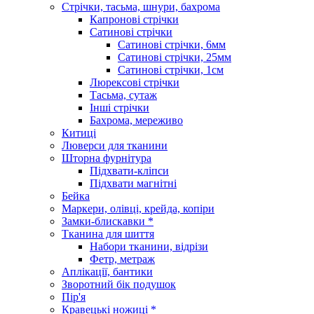
Стрічки, тасьма, шнури, бахрома
Капронові стрічки
Сатинові стрічки
Сатинові стрічки, 6мм
Сатинові стрічки, 25мм
Сатинові стрічки, 1см
Люрексові стрічки
Тасьма, сутаж
Інші стрічки
Бахрома, мереживо
Китиці
Люверси для тканини
Шторна фурнітура
Підхвати-кліпси
Підхвати магнітні
Бейка
Маркери, олівці, крейда, копіри
Замки-блискавки *
Тканина для шиття
Набори тканини, відрізи
Фетр, метраж
Аплікації, бантики
Зворотний бік подушок
Пір'я
Кравецькі ножиці *