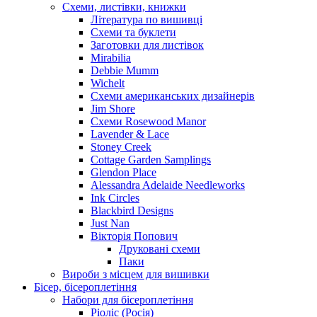
Схеми, листівки, книжки
Література по вишивці
Схеми та буклети
Заготовки для листівок
Mirabilia
Debbie Mumm
Wichelt
Схеми американських дизайнерів
Jim Shore
Cхеми Rosewood Manor
Lavender & Lace
Stoney Creek
Cottage Garden Samplings
Glendon Place
Alessandra Adelaide Needleworks
Ink Circles
Blackbird Designs
Just Nan
Вікторія Попович
Друковані схеми
Паки
Вироби з місцем для вишивки
Бісер, бісероплетіння
Набори для бісероплетіння
Ріоліс (Росія)