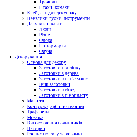
Троянди
Птахи, комахи
Клей, лак для декупажу
Пензлики-губки, інструменти
Декупажні карти
Люди
Різне
Флора
Натюрморти
Фауна
Декорування
Основа для декору
Заготовки під ліпку
Заготовки з дерева
Заготовки з пап'є маше
Інші заготовки
Заготовки з гіпсу
Заготовки з пінопласту
Магніти
Контури, фарби по тканині
Трафарети
Мозаїка
Виготовлення годинників
Натирки
Роспис по склу та керамиці