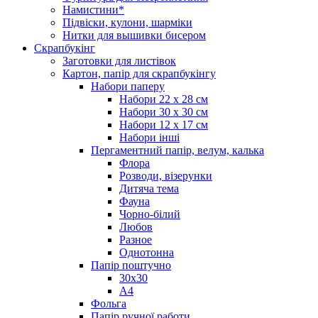
Намистини*
Підвіски, кулони, шарміки
Нитки для вышивки бисером
Скрапбукінг
Заготовки для листівок
Картон, папір для скрапбукінгу
Набори паперу
Набори 22 х 28 см
Набори 30 х 30 см
Набори 12 х 17 см
Набори інші
Пергаментний папір, велум, калька
Флора
Розводи, візерунки
Дитяча тема
Фауна
Чорно-білий
Любов
Разное
Однотонна
Папір поштучно
30х30
А4
Фольга
Папір ручної работи