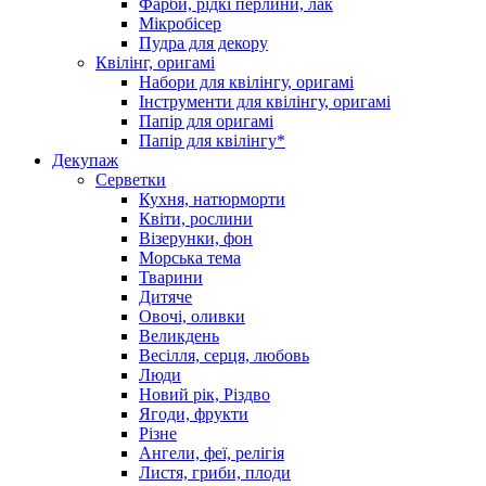
Фарби, рідкі перлини, лак
Мікробісер
Пудра для декору
Квілінг, оригамі
Набори для квілінгу, оригамі
Інструменти для квілінгу, оригамі
Папір для оригамі
Папір для квілінгу*
Декупаж
Серветки
Кухня, натюрморти
Квіти, рослини
Візерунки, фон
Морська тема
Тварини
Дитяче
Овочі, оливки
Великдень
Весілля, серця, любовь
Люди
Новий рік, Різдво
Ягоди, фрукти
Різне
Ангели, феї, релігія
Листя, гриби, плоди