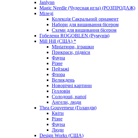
Janlynn
Magic Needle (Чудесная игла) (РОЗПРОДАЖ)
Міледі
Колекція Сакральний орнамент
Набори для вишивання бісером
Схеми для вишивання бісером
Гобелени ROGOBLEN (Румунія)
Mill Hill (США) *
Мініатюри, іграшки
Прикраси, підвіси
Фауна
Різне
Пейзажі
Флора
Великдень
Новорічні картини
Гелловін
Солодощі, напої
Ангели, люди
Thea Gouverneur (Голандія)
Квіти
Різне
Фауна
Люди
Design Works (США)