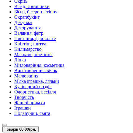
Скрізь
Все для вишивки
Бісер, бісероплетіння
Скрапбукінг
Декупаж
Декорування
Валяння, фетр
Плетіння, фриволіте
Квілтінг, шиття
Килимарство
Макраме, плетіння
Ліпка
Миловаріння, косметика
Виготовлення свічок
Малювання
М'яка іграшка, ляльки
Кулінарний розділ
Флористика, весілля
Творчість
Жіночі примхи
Іграшки
Подарунки, свята
Товарів
0
0.00грн.