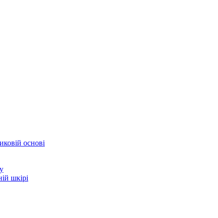
иковій основі
у
ій шкірі