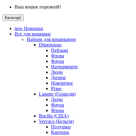
Ваш кошик порожній!
Категорії
new
Новинки
Все для вишивки
Набори для вишивання
Dimensions
Пейзажі
Флора
Фауна
Натюрморти
Люди
Дитяче
Новорічне
Різне
Lanarte (Голандія)
Люди
Фауна
Флора
Bucilla (США)
Vervaco (Бельгія)
Подушки
Картини