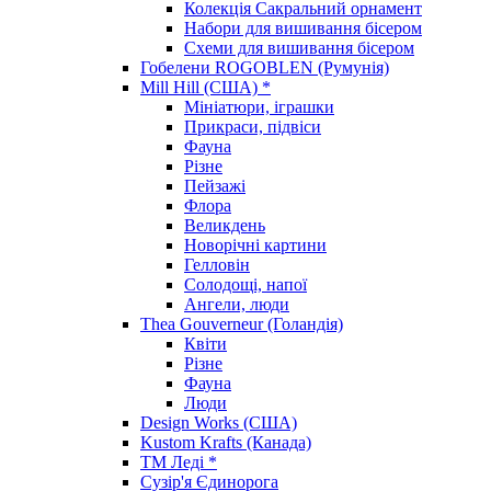
Колекція Сакральний орнамент
Набори для вишивання бісером
Схеми для вишивання бісером
Гобелени ROGOBLEN (Румунія)
Mill Hill (США) *
Мініатюри, іграшки
Прикраси, підвіси
Фауна
Різне
Пейзажі
Флора
Великдень
Новорічні картини
Гелловін
Солодощі, напої
Ангели, люди
Thea Gouverneur (Голандія)
Квіти
Різне
Фауна
Люди
Design Works (США)
Kustom Krafts (Канада)
ТМ Леді *
Сузір'я Єдинорога