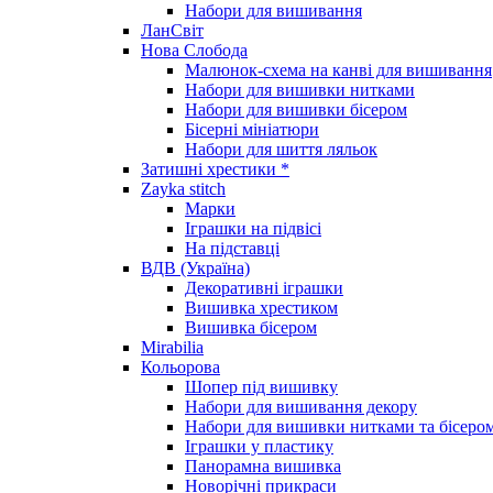
Набори для вишивання
ЛанСвіт
Нова Слобода
Малюнок-схема на канві для вишивання
Набори для вишивки нитками
Набори для вишивки бісером
Бісерні мініатюри
Набори для шиття ляльок
Затишні хрестики *
Zayka stitch
Марки
Іграшки на підвісі
На підставці
ВДВ (Україна)
Декоративні іграшки
Вишивка хрестиком
Вишивка бісером
Mirabilia
Кольорова
Шопер під вишивку
Набори для вишивання декору
Набори для вишивки нитками та бісеро
Іграшки у пластику
Панорамна вишивка
Новорічні прикраси