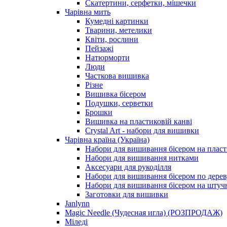
Скатертини, серфетки, мішечки
Чарiвна мить
Кумедні картинки
Тварини, метелики
Квіти, рослини
Пейзажі
Натюрморти
Люди
Часткова вишивка
Різне
Вишивка бісером
Подушки, серветки
Брошки
Вишивка на пластиковій канві
Crystal Art - набори для вишивки
Чарівна країна (Україна)
Набори для вишивання бісером на пласт
Набори для вишивання нитками
Аксесуари для рукоділля
Набори для вишивання бісером по дерев
Набори для вишивання бісером на штучн
Заготовки для вишивки
Janlynn
Magic Needle (Чудесная игла) (РОЗПРОДАЖ)
Міледі