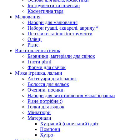
Інструменти та інвентар
Косметична тара
Малювання
Набори для малювання
Набори гуаші, акварелі, акрилу *
Пензлики та інші інструменти
Олівці
Різне
Виготовлення свічок
Барвники, матеріали для свічок
Гноти різні
Форми для свічок
М'яка іграшка, ляльки
Аксесуари для іграшок
Волосся для ляльок
Оченята, носики
Набори для виготовлення м'якої іграшки
Різне потрібне :)
Голки для ляльок
Мініатюри
Материали
Хутряний (синельний) дріт
Помпони
Хутро