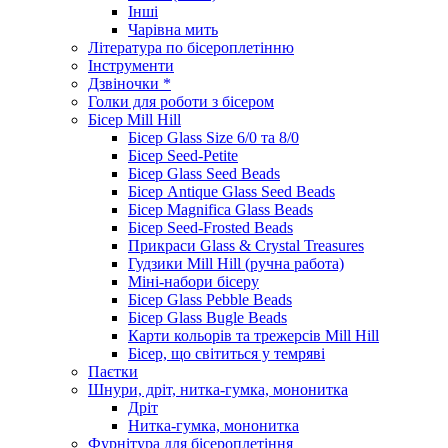
Інші
Чарівна мить
Література по бісероплетінню
Інструменти
Дзвіночки *
Голки для роботи з бісером
Бісер Mill Hill
Бісер Glass Size 6/0 та 8/0
Бісер Seed-Petite
Бісер Glass Seed Beads
Бісер Antique Glass Seed Beads
Бісер Magnifica Glass Beads
Бісер Seed-Frosted Beads
Прикраси Glass & Crystal Treasures
Гудзики Mill Hill (ручна работа)
Міні-набори бісеру
Бісер Glass Pebble Beads
Бісер Glass Bugle Beads
Карти кольорів та трежерсів Mill Hill
Бісер, що світиться у темряві
Паєтки
Шнури, дріт, нитка-гумка, мононитка
Дріт
Нитка-гумка, мононитка
Фурнітура для бісероплетіння