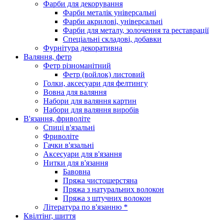
Фарби для декорування
Фарби металік універсальні
Фарби акрилові, універсальні
Фарби для металу, золочення та реставрації
Спеціальні складові, добавки
Фурнітура декоративна
Валяння, фетр
Фетр різноманітний
Фетр (войлок) листовий
Голки, аксесуари для фелтингу
Вовна для валяння
Набори для валяння картин
Набори для валяння виробів
В'язання, фриволіте
Спиці в'язальні
Фриволіте
Гачки в'язальні
Аксесуари для в'язання
Нитки для в'язання
Бавовна
Пряжа чистошерстяна
Пряжа з натуральних волокон
Пряжа з штучних волокон
Література по в'язанню *
Квілтінг, шиття