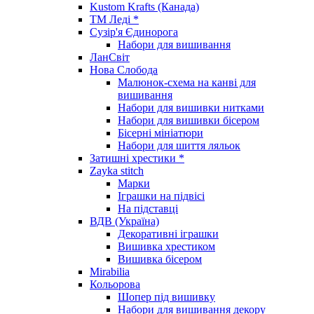
Kustom Krafts (Канада)
ТМ Леді *
Сузір'я Єдинорога
Набори для вишивання
ЛанСвіт
Нова Слобода
Малюнок-схема на канві для
вишивання
Набори для вишивки нитками
Набори для вишивки бісером
Бісерні мініатюри
Набори для шиття ляльок
Затишні хрестики *
Zayka stitch
Марки
Іграшки на підвісі
На підставці
ВДВ (Україна)
Декоративні іграшки
Вишивка хрестиком
Вишивка бісером
Mirabilia
Кольорова
Шопер під вишивку
Набори для вишивання декору