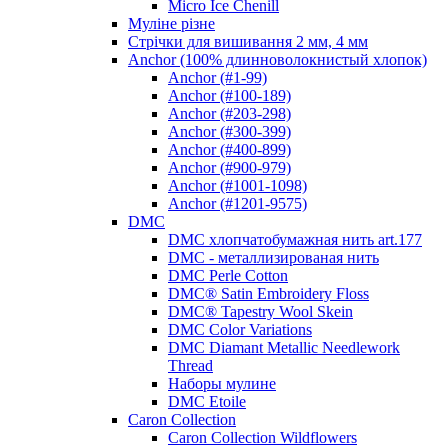
Micro Ice Chenill
Муліне різне
Стрічки для вишивання 2 мм, 4 мм
Anchor (100% длинноволокнистый хлопок)
Anchor (#1-99)
Anchor (#100-189)
Anchor (#203-298)
Anchor (#300-399)
Anchor (#400-899)
Anchor (#900-979)
Anchor (#1001-1098)
Anchor (#1201-9575)
DMC
DMC хлопчатобумажная нить art.177
DMC - металлизированая нить
DMC Perle Cotton
DMC® Satin Embroidery Floss
DMC® Tapestry Wool Skein
DMC Color Variations
DMC Diamant Metallic Needlework
Thread
Наборы мулине
DMC Etoile
Caron Collection
Caron Collection Wildflowers