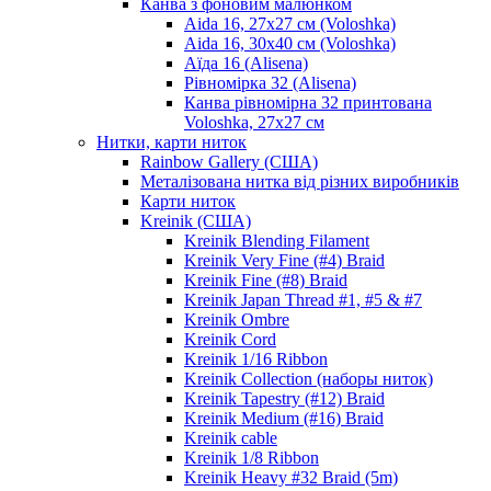
Канва з фоновим малюнком
Aida 16, 27х27 см (Voloshka)
Aida 16, 30х40 см (Voloshka)
Аїда 16 (Alisena)
Рівномірка 32 (Alisena)
Канва рівномірна 32 принтована
Voloshka, 27х27 см
Нитки, карти ниток
Rainbow Gallery (США)
Металізована нитка від різних виробників
Карти ниток
Kreinik (США)
Kreinik Blending Filament
Kreinik Very Fine (#4) Braid
Kreinik Fine (#8) Braid
Kreinik Japan Thread #1, #5 & #7
Kreinik Ombre
Kreinik Cord
Kreinik 1/16 Ribbon
Kreinik Collection (наборы ниток)
Kreinik Tapestry (#12) Braid
Kreinik Medium (#16) Braid
Kreinik cable
Kreinik 1/8 Ribbon
Kreinik Heavy #32 Braid (5m)