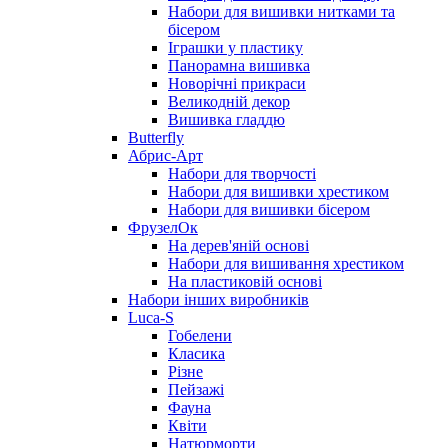
Набори для вишивки нитками та
бісером
Іграшки у пластику
Панорамна вишивка
Новорічні прикраси
Великодній декор
Вишивка гладдю
Butterfly
Абрис-Арт
Набори для творчості
Набори для вишивки хрестиком
Набори для вишивки бісером
ФрузелОк
На дерев'яній основі
Набори для вишивання хрестиком
На пластиковій основі
Набори інших виробників
Luca-S
Гобелени
Класика
Різне
Пейзажі
Фауна
Квіти
Натюрморти