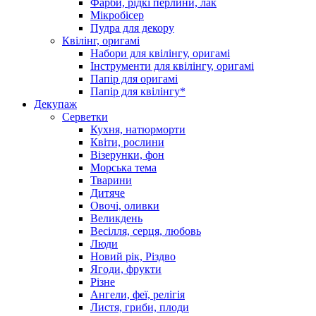
Фарби, рідкі перлини, лак
Мікробісер
Пудра для декору
Квілінг, оригамі
Набори для квілінгу, оригамі
Інструменти для квілінгу, оригамі
Папір для оригамі
Папір для квілінгу*
Декупаж
Серветки
Кухня, натюрморти
Квіти, рослини
Візерунки, фон
Морська тема
Тварини
Дитяче
Овочі, оливки
Великдень
Весілля, серця, любовь
Люди
Новий рік, Різдво
Ягоди, фрукти
Різне
Ангели, феї, релігія
Листя, гриби, плоди