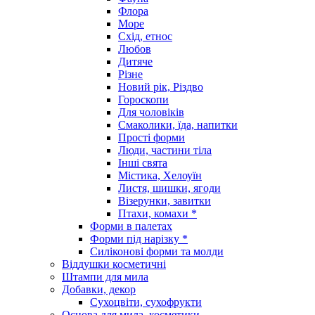
Флора
Море
Схід, етнос
Любов
Дитяче
Різне
Новий рік, Різдво
Гороскопи
Для чоловіків
Смаколики, їда, напитки
Прості форми
Люди, частини тіла
Інші свята
Містика, Хелоуїн
Листя, шишки, ягоди
Візерунки, завитки
Птахи, комахи *
Форми в палетах
Форми під нарізку *
Силіконові форми та молди
Віддушки косметичні
Штампи для мила
Добавки, декор
Сухоцвіти, сухофрукти
Основа для мила, косметики