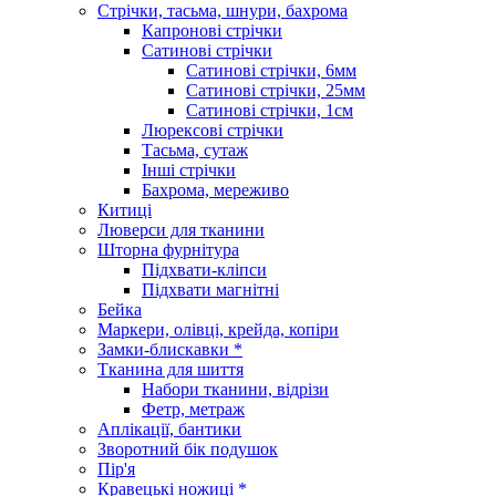
Стрічки, тасьма, шнури, бахрома
Капронові стрічки
Сатинові стрічки
Сатинові стрічки, 6мм
Сатинові стрічки, 25мм
Сатинові стрічки, 1см
Люрексові стрічки
Тасьма, сутаж
Інші стрічки
Бахрома, мереживо
Китиці
Люверси для тканини
Шторна фурнітура
Підхвати-кліпси
Підхвати магнітні
Бейка
Маркери, олівці, крейда, копіри
Замки-блискавки *
Тканина для шиття
Набори тканини, відрізи
Фетр, метраж
Аплікації, бантики
Зворотний бік подушок
Пір'я
Кравецькі ножиці *