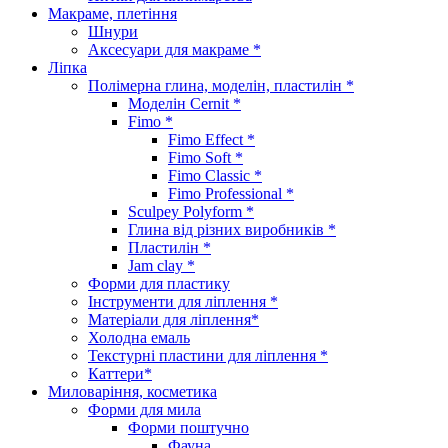
Макраме, плетіння
Шнури
Аксесуари для макраме *
Ліпка
Полімерна глина, моделін, пластилін *
Моделін Cernit *
Fimo *
Fimo Effect *
Fimo Soft *
Fimo Classic *
Fimo Professional *
Sculpey Polyform *
Глина від різних виробників *
Пластилін *
Jam clay *
Форми для пластику
Інструменти для ліплення *
Матеріали для ліплення*
Холодна емаль
Текстурні пластини для ліплення *
Каттери*
Миловаріння, косметика
Форми для мила
Форми поштучно
Фауна