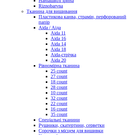
Наніашвілі Ірина
Riznobarvna
Тканина для вишивання
Пластикова канва, страмін, перфорований
папір
Aida / Аіда
Aida 11
Aida 16
Aida 14
Aida 18
Aida-стрічка
Aida 20
Рівномірна тканина
25 count
27 count
18 count
28 count
10 count
32 count
22 count
16 count
35 count
Спеціальні тканини
Рушники, скатертини, серветки
Сорочки з місцем для вишивки