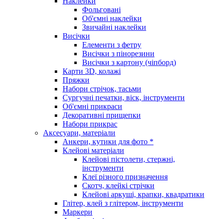
Наклейки
Фольговані
Об'ємні наклейки
Звичайні наклейки
Висічки
Елементи з фетру
Висічки з пінорезини
Висічки з картону (чіпборд)
Карти 3D, колажі
Пряжки
Набори стрічок, тасьми
Сургучні печатки, віск, інструменти
Об'ємні прикраси
Декоративні прищепки
Набори прикрас
Аксесуари, матеріали
Анкери, кутики для фото *
Клейові матеріали
Клейові пістолети, стержні,
інструменти
Клеї різного призначення
Скотч, клейкі стрічки
Клейові аркуші, крапки, квадратики
Глітер, клей з глітером, інструменти
Маркери