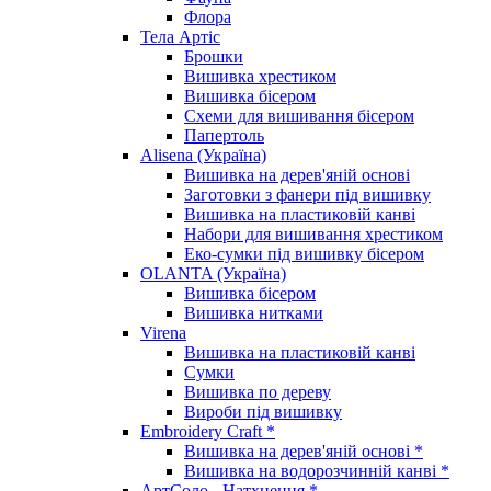
Флора
Тела Артіс
Брошки
Вишивка хрестиком
Вишивка бісером
Схеми для вишивання бісером
Папертоль
Alisena (Україна)
Вишивка на дерев'яній основі
Заготовки з фанери під вишивку
Вишивка на пластиковій канві
Набори для вишивання хрестиком
Еко-сумки під вишивку бісером
OLANTA (Україна)
Вишивка бісером
Вишивка нитками
Virena
Вишивка на пластиковій канві
Сумки
Вишивка по дереву
Вироби під вишивку
Embroidery Craft *
Вишивка на дерев'яній основі *
Вишивка на водорозчинній канві *
АртСоло - Натхнення *