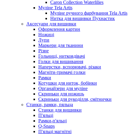
Caron Collection Waterlilies
Муліне Tela Artis
Муліне ручного фарбування Tela Artis
Нитка для вишивки Пухнастик
Аксесуари для вишивки
Оформлення картин
Ножиці
Лупи
Маркери для тканини
Різне
Гольниці, нитковдівачі
Голки для вишивання
Наперстки, вспорювачі, різаки
Магніти-тримачі голки
Рамки
Котушки для ниток, бобінки
Органайзери для муліне
Скриньки для ножиць
Скриньки для рукоділля, смітнички
Станки, рамки, пяльца
Станки для вишивки
П'яльці
Рамки-п'яльці
Q-Snaps
П'яльці магнітні