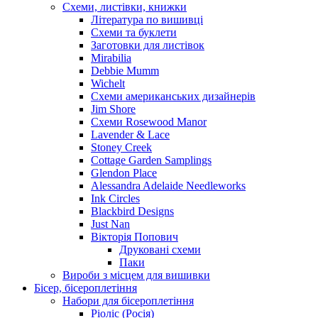
Схеми, листівки, книжки
Література по вишивці
Схеми та буклети
Заготовки для листівок
Mirabilia
Debbie Mumm
Wichelt
Схеми американських дизайнерів
Jim Shore
Cхеми Rosewood Manor
Lavender & Lace
Stoney Creek
Cottage Garden Samplings
Glendon Place
Alessandra Adelaide Needleworks
Ink Circles
Blackbird Designs
Just Nan
Вікторія Попович
Друковані схеми
Паки
Вироби з місцем для вишивки
Бісер, бісероплетіння
Набори для бісероплетіння
Ріоліс (Росія)