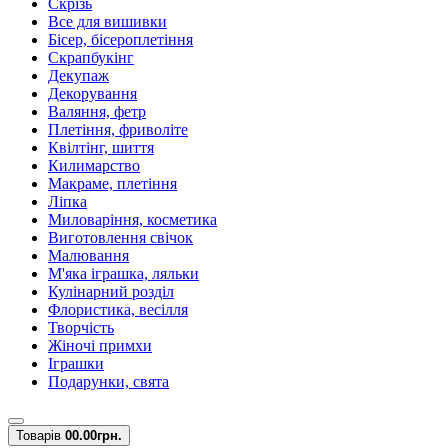
Скрізь
Все для вишивки
Бісер, бісероплетіння
Скрапбукінг
Декупаж
Декорування
Валяння, фетр
Плетіння, фриволіте
Квілтінг, шиття
Килимарство
Макраме, плетіння
Ліпка
Миловаріння, косметика
Виготовлення свічок
Малювання
М'яка іграшка, ляльки
Кулінарний розділ
Флористика, весілля
Творчість
Жіночі примхи
Іграшки
Подарунки, свята
Товарів
0
0.00грн.