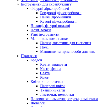
Інструменти для скрапбукингу
Фігурні діркопробивачі
Бордюрні діркопробивачі
Панчі (пробійники)
Кутові діркопробивачі
Ножиці, фігурні ножиці
Ножі, різаки
Різні інструменти
Машинки, ножі, папки
Папки, пластини для тиснення
Ножі
Машинки та приспособи для них
Прикраси
Брадси
Круги, квадрати
Квіти, флора
Свята
Різне
Квіточки, листочки
Паперові квіти
Тканинні квіти
Листочки, пелюстки
Половинки намистин, стрази, камінчики
Люверси