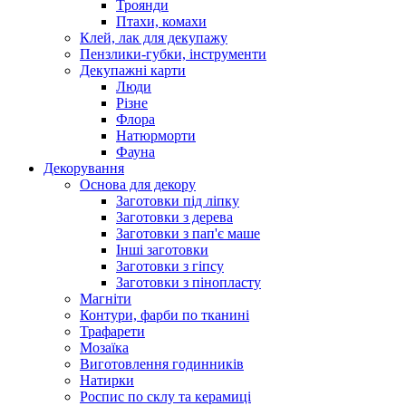
Троянди
Птахи, комахи
Клей, лак для декупажу
Пензлики-губки, інструменти
Декупажні карти
Люди
Різне
Флора
Натюрморти
Фауна
Декорування
Основа для декору
Заготовки під ліпку
Заготовки з дерева
Заготовки з пап'є маше
Інші заготовки
Заготовки з гіпсу
Заготовки з пінопласту
Магніти
Контури, фарби по тканині
Трафарети
Мозаїка
Виготовлення годинників
Натирки
Роспис по склу та керамиці