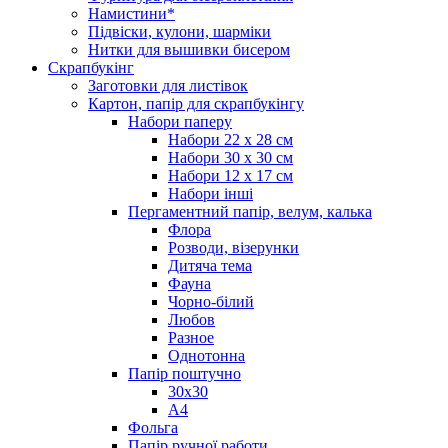
Намистини*
Підвіски, кулони, шарміки
Нитки для вышивки бисером
Скрапбукінг
Заготовки для листівок
Картон, папір для скрапбукінгу
Набори паперу
Набори 22 х 28 см
Набори 30 х 30 см
Набори 12 х 17 см
Набори інші
Пергаментний папір, велум, калька
Флора
Розводи, візерунки
Дитяча тема
Фауна
Чорно-білий
Любов
Разное
Однотонна
Папір поштучно
30х30
А4
Фольга
Папір ручної работи