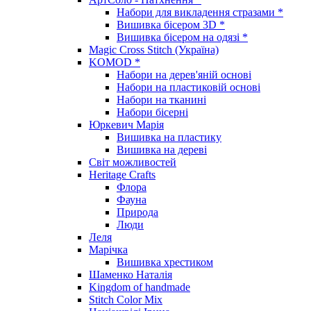
Набори для викладення стразами *
Вишивка бісером 3D *
Вишивка бісером на одязі *
Magic Cross Stitch (Україна)
KOMOD *
Набори на дерев'яній основі
Набори на пластиковій основі
Набори на тканині
Набори бісерні
Юркевич Марія
Вишивка на пластику
Вишивка на дереві
Світ можливостей
Heritage Crafts
Флора
Фауна
Природа
Люди
Леля
Марічка
Вишивка хрестиком
Шаменко Наталія
Kingdom of handmade
Stitch Color Mix