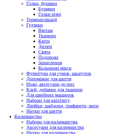
Голки, булавки
Булавки
Голки різні
Термоаплікації
Гудзики
Вінтаж
Тварини
Квіти
Дитячі
Свята
Подорожі
Захоплення
Кольорові мікси
Фурнітура для сумок, шкатулок
Допоміжне для шиття
Ножі, аксесуари до них
Клей, добавки для тканини
Для швейних машинок
Набори для квілтінгу
Лінійки, шаблони, трафарети, мати
Нитки для шиття
Килимарство
Набори для килимарства
Аксесуари для килимарства
Нитки для килимарства