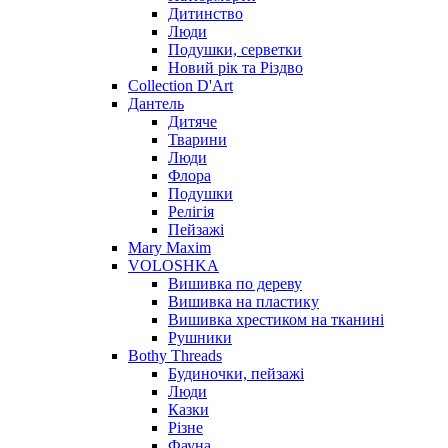
Дитинство
Люди
Подушки, серветки
Новий рік та Різдво
Collection D'Art
Дантель
Дитяче
Тварини
Люди
Флора
Подушки
Релігія
Пейзажі
Mary Maxim
VOLOSHKA
Вишивка по дереву
Вишивка на пластику
Вишивка хрестиком на тканині
Рушники
Bothy Threads
Будиночки, пейзажі
Люди
Казки
Різне
Фауна