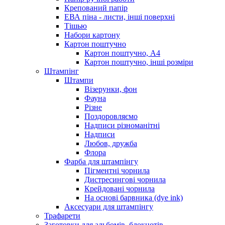
Крепований папір
ЕВА піна - листи, інші поверхні
Тішью
Набори картону
Картон поштучно
Картон поштучно, А4
Картон поштучно, інші розміри
Штампінг
Штампи
Візерунки, фон
Фауна
Різне
Поздоровляємо
Надписи різноманітні
Надписи
Любов, дружба
Флора
Фарба для штампінгу
Пігментні чорнила
Дистресингові чорнила
Крейдовані чорнила
На основі барвника (dye ink)
Аксесуари для штампінгу
Трафарети
Заготовки для альбомів, блокнотів