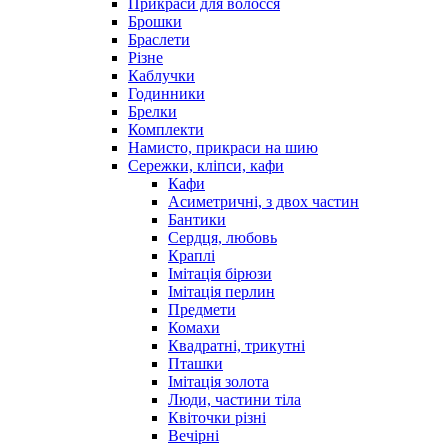
Прикраси для волосся
Брошки
Браслети
Різне
Каблучки
Годинники
Брелки
Комплекти
Намисто, прикраси на шию
Сережки, кліпси, кафи
Кафи
Асиметричні, з двох частин
Бантики
Сердця, любовь
Краплі
Імітація бірюзи
Імітація перлин
Предмети
Комахи
Квадратні, трикутні
Пташки
Імітація золота
Люди, частини тіла
Квіточки різні
Вечірні