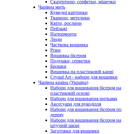
Скатертини, серфетки, мішечки
Чарiвна мить
Кумедні картинки
Тварини, метелики
Квіти, рослини
Пейзажі
Натюрморти
Люди
Часткова вишивка
Різне
Вишивка бісером
Подушки, серветки
Брошки
Вишивка на пластиковій канві
Crystal Art - набори для вишивки
Чарівна країна (Україна)
Набори для вишивання бісером на
пластиковій основі
Набори для вишивання нитками
Аксесуари для рукоділля
Набори для вишивання бісером по
дереву
Набори для вишивання бісером на
штучній шкірі
Заготовки для вишивки