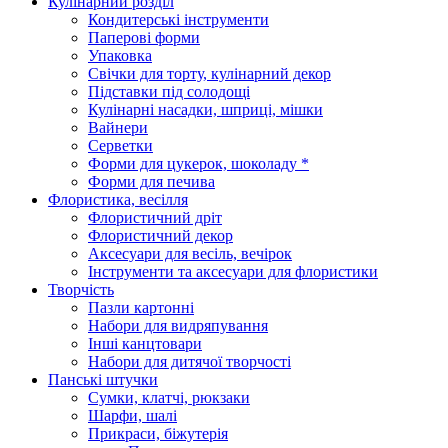
Кулінарний розділ
Кондитерські інструменти
Паперові форми
Упаковка
Свічки для торту, кулінарний декор
Підставки під солодощі
Кулінарні насадки, шприці, мішки
Вайнери
Серветки
Форми для цукерок, шоколаду *
Форми для печива
Флористика, весілля
Флористичний дріт
Флористичний декор
Аксесуари для весіль, вечірок
Інструменти та аксесуари для флористики
Творчість
Пазли картонні
Набори для видряпування
Інші канцтовари
Набори для дитячої творчості
Панські штучки
Сумки, клатчі, рюкзаки
Шарфи, шалі
Прикраси, біжутерія