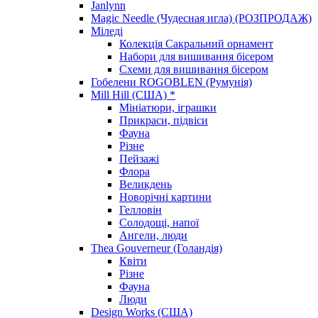
Janlynn
Magic Needle (Чудесная игла) (РОЗПРОДАЖ)
Міледі
Колекція Сакральний орнамент
Набори для вишивання бісером
Схеми для вишивання бісером
Гобелени ROGOBLEN (Румунія)
Mill Hill (США) *
Мініатюри, іграшки
Прикраси, підвіси
Фауна
Різне
Пейзажі
Флора
Великдень
Новорічні картини
Гелловін
Солодощі, напої
Ангели, люди
Thea Gouverneur (Голандія)
Квіти
Різне
Фауна
Люди
Design Works (США)