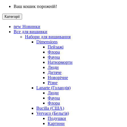
Ваш кошик порожній!
Категорії
new
Новинки
Все для вишивки
Набори для вишивання
Dimensions
Пейзажі
Флора
Фауна
Натюрморти
Люди
Дитяче
Новорічне
Різне
Lanarte (Голандія)
Люди
Фауна
Флора
Bucilla (США)
Vervaco (Бельгія)
Подушки
Картини