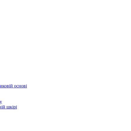
иковій основі
у
ій шкірі