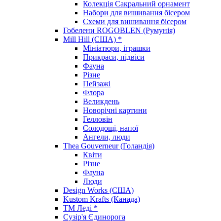
Колекція Сакральний орнамент
Набори для вишивання бісером
Схеми для вишивання бісером
Гобелени ROGOBLEN (Румунія)
Mill Hill (США) *
Мініатюри, іграшки
Прикраси, підвіси
Фауна
Різне
Пейзажі
Флора
Великдень
Новорічні картини
Гелловін
Солодощі, напої
Ангели, люди
Thea Gouverneur (Голандія)
Квіти
Різне
Фауна
Люди
Design Works (США)
Kustom Krafts (Канада)
ТМ Леді *
Сузір'я Єдинорога