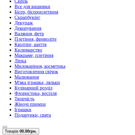
Скрізь
Все для вишивки
Бісер, бісероплетіння
Скрапбукінг
Декупаж
Декорування
Валяння, фетр
Плетіння, фриволіте
Квілтінг, шиття
Килимарство
Макраме, плетіння
Ліпка
Миловаріння, косметика
Виготовлення свічок
Малювання
М'яка іграшка, ляльки
Кулінарний розділ
Флористика, весілля
Творчість
Жіночі примхи
Іграшки
Подарунки, свята
Товарів
0
0.00грн.