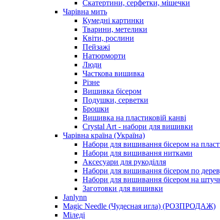
Скатертини, серфетки, мішечки
Чарiвна мить
Кумедні картинки
Тварини, метелики
Квіти, рослини
Пейзажі
Натюрморти
Люди
Часткова вишивка
Різне
Вишивка бісером
Подушки, серветки
Брошки
Вишивка на пластиковій канві
Crystal Art - набори для вишивки
Чарівна країна (Україна)
Набори для вишивання бісером на пласт
Набори для вишивання нитками
Аксесуари для рукоділля
Набори для вишивання бісером по дерев
Набори для вишивання бісером на штучн
Заготовки для вишивки
Janlynn
Magic Needle (Чудесная игла) (РОЗПРОДАЖ)
Міледі