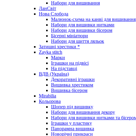
Набори для вишивання
ЛанСвіт
Нова Слобода
Малюнок-схема на канві для вишивання
Набори для вишивки нитками
Набори для вишивки бісером
Бісерні мініатюри
Набори для шиття ляльок
Затишні хрестики *
Zayka stitch
Марки
Іграшки на підвісі
На підставці
ВДВ (Україна)
Декоративні іграшки
Вишивка хрестиком
Вишивка бісером
Mirabilia
Кольорова
Шопер під вишивку
Набори для вишивання декору
Набори для вишивки нитками та бісеро
Іграшки у пластику
Панорамна вишивка
Новорічні прикраси