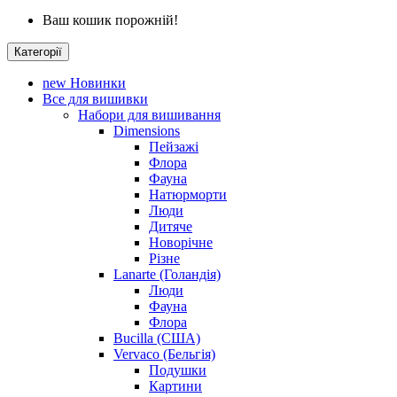
Ваш кошик порожній!
Категорії
new
Новинки
Все для вишивки
Набори для вишивання
Dimensions
Пейзажі
Флора
Фауна
Натюрморти
Люди
Дитяче
Новорічне
Різне
Lanarte (Голандія)
Люди
Фауна
Флора
Bucilla (США)
Vervaco (Бельгія)
Подушки
Картини