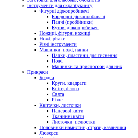
Інструменти для скрапбукингу
Фігурні діркопробивачі
Бордюрні діркопробивачі
Панчі (пробійники)
Кутові діркопробивачі
Ножиці, фігурні ножиці
Ножі, різаки
Різні інструменти
Машинки, ножі, папки
Папки, пластини для тиснення
Ножі
Машинки та приспособи для них
Прикраси
Брадси
Круги, квадрати
Квіти, флора
Свята
Різне
Квіточки, листочки
Паперові квіти
Тканинні квіти
Листочки, пелюстки
Половинки намистин, стрази, камінчики
Люверси