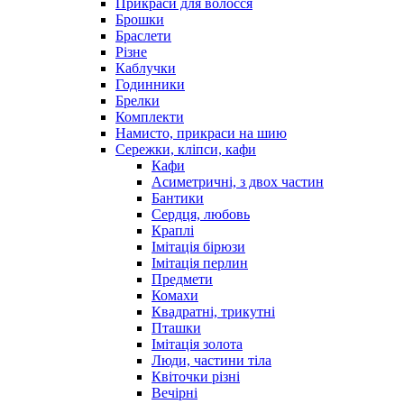
Прикраси для волосся
Брошки
Браслети
Різне
Каблучки
Годинники
Брелки
Комплекти
Намисто, прикраси на шию
Сережки, кліпси, кафи
Кафи
Асиметричні, з двох частин
Бантики
Сердця, любовь
Краплі
Імітація бірюзи
Імітація перлин
Предмети
Комахи
Квадратні, трикутні
Пташки
Імітація золота
Люди, частини тіла
Квіточки різні
Вечірні