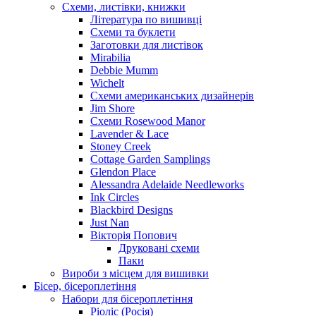
Схеми, листівки, книжки
Література по вишивці
Схеми та буклети
Заготовки для листівок
Mirabilia
Debbie Mumm
Wichelt
Схеми американських дизайнерів
Jim Shore
Cхеми Rosewood Manor
Lavender & Lace
Stoney Creek
Cottage Garden Samplings
Glendon Place
Alessandra Adelaide Needleworks
Ink Circles
Blackbird Designs
Just Nan
Вікторія Попович
Друковані схеми
Паки
Вироби з місцем для вишивки
Бісер, бісероплетіння
Набори для бісероплетіння
Ріоліс (Росія)