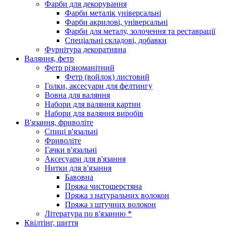
Фарби для декорування
Фарби металік універсальні
Фарби акрилові, універсальні
Фарби для металу, золочення та реставрації
Спеціальні складові, добавки
Фурнітура декоративна
Валяння, фетр
Фетр різноманітний
Фетр (войлок) листовий
Голки, аксесуари для фелтингу
Вовна для валяння
Набори для валяння картин
Набори для валяння виробів
В'язання, фриволіте
Спиці в'язальні
Фриволіте
Гачки в'язальні
Аксесуари для в'язання
Нитки для в'язання
Бавовна
Пряжа чистошерстяна
Пряжа з натуральних волокон
Пряжа з штучних волокон
Література по в'язанню *
Квілтінг, шиття