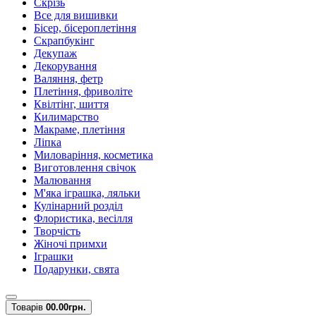
Скрізь
Все для вишивки
Бісер, бісероплетіння
Скрапбукінг
Декупаж
Декорування
Валяння, фетр
Плетіння, фриволіте
Квілтінг, шиття
Килимарство
Макраме, плетіння
Ліпка
Миловаріння, косметика
Виготовлення свічок
Малювання
М'яка іграшка, ляльки
Кулінарний розділ
Флористика, весілля
Творчість
Жіночі примхи
Іграшки
Подарунки, свята
Товарів
0
0.00грн.