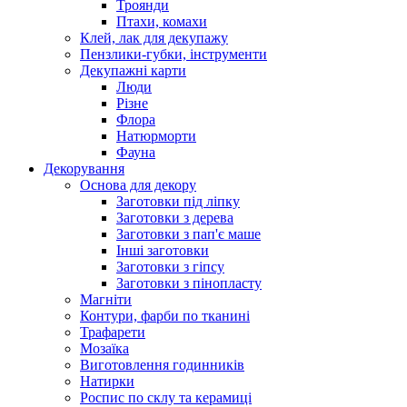
Троянди
Птахи, комахи
Клей, лак для декупажу
Пензлики-губки, інструменти
Декупажні карти
Люди
Різне
Флора
Натюрморти
Фауна
Декорування
Основа для декору
Заготовки під ліпку
Заготовки з дерева
Заготовки з пап'є маше
Інші заготовки
Заготовки з гіпсу
Заготовки з пінопласту
Магніти
Контури, фарби по тканині
Трафарети
Мозаїка
Виготовлення годинників
Натирки
Роспис по склу та керамиці