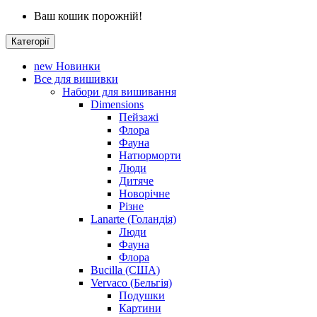
Ваш кошик порожній!
Категорії
new
Новинки
Все для вишивки
Набори для вишивання
Dimensions
Пейзажі
Флора
Фауна
Натюрморти
Люди
Дитяче
Новорічне
Різне
Lanarte (Голандія)
Люди
Фауна
Флора
Bucilla (США)
Vervaco (Бельгія)
Подушки
Картини