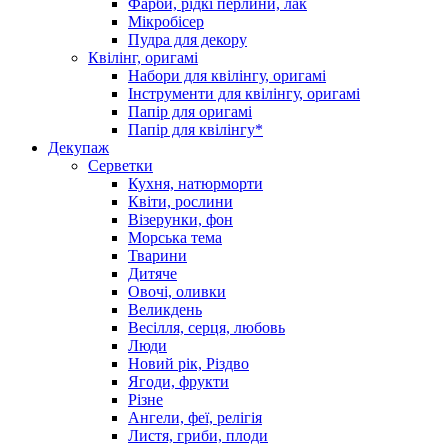
Фарби, рідкі перлини, лак
Мікробісер
Пудра для декору
Квілінг, оригамі
Набори для квілінгу, оригамі
Інструменти для квілінгу, оригамі
Папір для оригамі
Папір для квілінгу*
Декупаж
Серветки
Кухня, натюрморти
Квіти, рослини
Візерунки, фон
Морська тема
Тварини
Дитяче
Овочі, оливки
Великдень
Весілля, серця, любовь
Люди
Новий рік, Різдво
Ягоди, фрукти
Різне
Ангели, феї, релігія
Листя, гриби, плоди