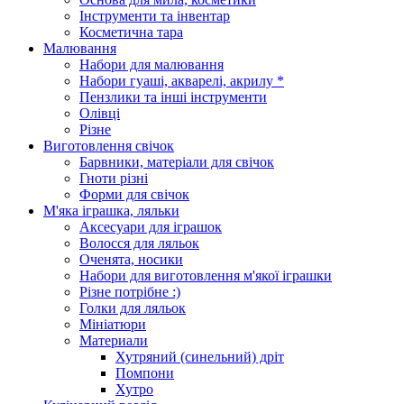
Інструменти та інвентар
Косметична тара
Малювання
Набори для малювання
Набори гуаші, акварелі, акрилу *
Пензлики та інші інструменти
Олівці
Різне
Виготовлення свічок
Барвники, матеріали для свічок
Гноти різні
Форми для свічок
М'яка іграшка, ляльки
Аксесуари для іграшок
Волосся для ляльок
Оченята, носики
Набори для виготовлення м'якої іграшки
Різне потрібне :)
Голки для ляльок
Мініатюри
Материали
Хутряний (синельний) дріт
Помпони
Хутро