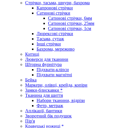
Стрічки, тасьма, шнури, бахрома
Капронові стрічки
Сатинові стрічки
Сатинові стрічки, 6мм
Сатинові стрічки, 25мм
Сатинові стрічки, 1см
Люрексові стрічки
Тасьма, сутаж
Інші стрічки
Бахрома, мереживо
Китиці
Люверси для тканини
Шторна фурнітура
Підхвати-кліпси
Підхвати магнітні
Бейка
Маркери, олівці, крейда, копіри
Замки-блискавки *
Тканина для шиття
Набори тканини, відрізи
Фетр, метраж
Аплікації, бантики
Зворотний бік подушок
Пір'я
Кравецькі ножиці *