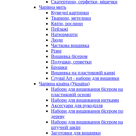
Скатертини, серфетки, мішечки
Чарiвна мить
Кумедні картинки
Тварини, метелики
Квіти, рослини
Пейзажі
Натюрморти
Люди
Часткова вишивка
Різне
Вишивка бісером
Подушки, серветки
Брошки
Вишивка на пластиковій канві
Crystal Art - набори для вишивки
Чарівна країна (Україна)
Набори для вишивання бісером на
пластиковій основі
Набори для вишивання нитками
Аксесуари для рукоділля
Набори для вишивання бісером по
дереву
Набори для вишивання бісером на
штучній шкірі
Заготовки для вишивки