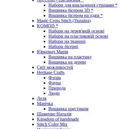
Набори для викладення стразами *
Вишивка бісером 3D *
Вишивка бісером на одязі *
Magic Cross Stitch (Україна)
KOMOD *
Набори на дерев'яній основі
Набори на пластиковій основі
Набори на тканині
Набори бісерні
Юркевич Марія
Вишивка на пластику
Вишивка на дереві
Світ можливостей
Heritage Crafts
Флора
Фауна
Природа
Люди
Леля
Марічка
Вишивка хрестиком
Шаменко Наталія
Kingdom of handmade
Stitch Color Mix