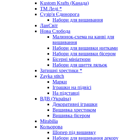
Kustom Krafts (Канада)
ТМ Леді *
Сузір'я Єдинорога
Набори для вишивання
ЛанСвіт
Нова Слобода
Малюнок-схема на канві для
вишивання
Набори для вишивки нитками
Набори для вишивки бісером
Бісерні мініатюри
Набори для шиття ляльок
Затишні хрестики *
Zayka stitch
Марки
Іграшки на підвісі
На підставці
ВДВ (Україна)
Декоративні іграшки
Вишивка хрестиком
Вишивка бісером
Mirabilia
Кольорова
Шопер під вишивку
Набори для вишивання декору