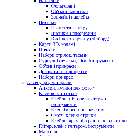
Наклейки
Фольговані
Об'ємні наклейки
Звичайні наклейки
Висічки
Елементи з фетру
Висічки з пінорезини
Висічки з картону (чіпборд)
Карти 3D, колажі
Пряжки
Набори стрічок, тасьми
Сургучні печатки, віск, інструменти
Об'ємні прикраси
Декоративні прищепки
Набори прикрас
Аксесуари, матеріали
Анкери, кутики для фото *
Клейові матеріали
Клейові пістолети, стержні,
інструменти
Клеї різного призначення
Скотч, клейкі стрічки
Клейові аркуші, крапки, квадратики
Глітер, клей з глітером, інструменти
Маркери