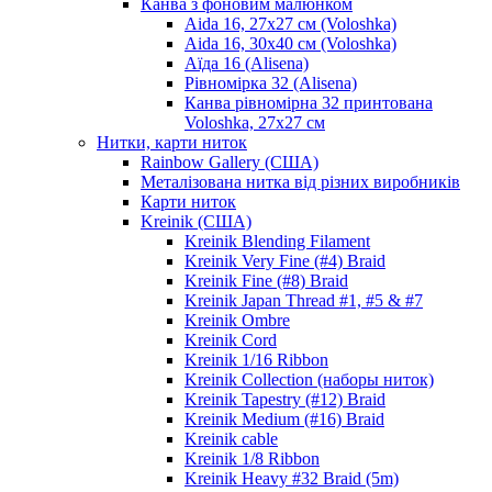
Канва з фоновим малюнком
Aida 16, 27х27 см (Voloshka)
Aida 16, 30х40 см (Voloshka)
Аїда 16 (Alisena)
Рівномірка 32 (Alisena)
Канва рівномірна 32 принтована
Voloshka, 27х27 см
Нитки, карти ниток
Rainbow Gallery (США)
Металізована нитка від різних виробників
Карти ниток
Kreinik (США)
Kreinik Blending Filament
Kreinik Very Fine (#4) Braid
Kreinik Fine (#8) Braid
Kreinik Japan Thread #1, #5 & #7
Kreinik Ombre
Kreinik Cord
Kreinik 1/16 Ribbon
Kreinik Collection (наборы ниток)
Kreinik Tapestry (#12) Braid
Kreinik Medium (#16) Braid
Kreinik cable
Kreinik 1/8 Ribbon
Kreinik Heavy #32 Braid (5m)