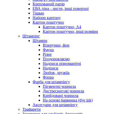
Крепований папір
ЕВА піна - листи, інші поверхні
Тішью
Набори картону
Картон поштучно
Картон поштучно, А4
Картон поштучно, інші розміри
Штампінг
Штампи
Візерунки, фон
Фауна
Різне
Поздоровляємо
Надписи різноманітні
Надписи
Любов, дружба
Флора
Фарба для штампінгу
Пігментні чорнила
Дистресингові чорнила
Крейдовані чорнила
На основі барвника (dye ink)
Аксесуари для штампінгу
Трафарети
Заготовки для альбомів, блокнотів