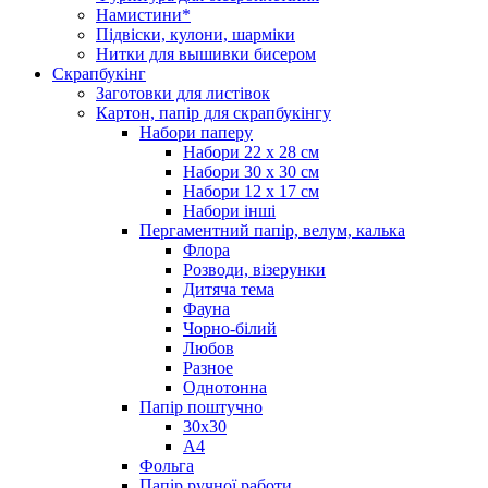
Намистини*
Підвіски, кулони, шарміки
Нитки для вышивки бисером
Скрапбукінг
Заготовки для листівок
Картон, папір для скрапбукінгу
Набори паперу
Набори 22 х 28 см
Набори 30 х 30 см
Набори 12 х 17 см
Набори інші
Пергаментний папір, велум, калька
Флора
Розводи, візерунки
Дитяча тема
Фауна
Чорно-білий
Любов
Разное
Однотонна
Папір поштучно
30х30
А4
Фольга
Папір ручної работи