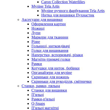
Caron Collection Waterlilies
Муліне Tela Artis
Муліне ручного фарбування Tela Artis
Нитка для вишивки Пухнастик
Аксесуари для вишивки
Оформлення картин
Ножиці
Лупи
Маркери для тканини
Різне
Гольниці, нитковдівачі
Голки для вишивання
Наперстки, вспорювачі, різаки
Магніти-тримачі голки
Рамки
Котушки для ниток, бобінки
Органайзери для муліне
Скриньки для ножиць
Скриньки для рукоділля, смітнички
Станки, рамки, пяльца
Станки для вишивки
П'яльці
Рамки-п'яльці
Q-Snaps
П'яльці магнітні