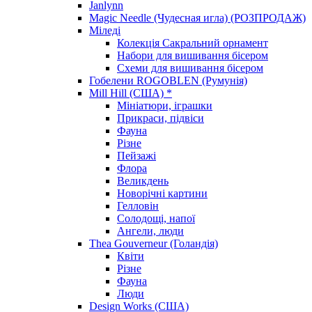
Janlynn
Magic Needle (Чудесная игла) (РОЗПРОДАЖ)
Міледі
Колекція Сакральний орнамент
Набори для вишивання бісером
Схеми для вишивання бісером
Гобелени ROGOBLEN (Румунія)
Mill Hill (США) *
Мініатюри, іграшки
Прикраси, підвіси
Фауна
Різне
Пейзажі
Флора
Великдень
Новорічні картини
Гелловін
Солодощі, напої
Ангели, люди
Thea Gouverneur (Голандія)
Квіти
Різне
Фауна
Люди
Design Works (США)