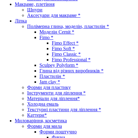
Макраме, плетіння
Шнури
Аксесуари для макраме *
Ліпка
Полімерна глина, моделін, пластилін *
Моделін Cernit *
Fimo *
Fimo Effect *
Fimo Soft *
Fimo Classic *
Fimo Professional *
Sculpey Polyform *
Глина від різних виробників *
Пластилін *
Jam clay *
Форми для пластику
Інструменти для ліплення *
Матеріали для ліплення*
Холодна емаль
Текстурні пластини для ліплення *
Каттери*
Миловаріння, косметика
Форми для мила
Форми поштучно
Фауна