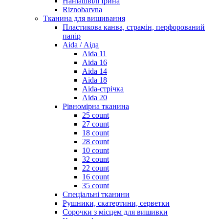
Наніашвілі Ірина
Riznobarvna
Тканина для вишивання
Пластикова канва, страмін, перфорований
папір
Aida / Аіда
Aida 11
Aida 16
Aida 14
Aida 18
Aida-стрічка
Aida 20
Рівномірна тканина
25 count
27 count
18 count
28 count
10 count
32 count
22 count
16 count
35 count
Спеціальні тканини
Рушники, скатертини, серветки
Сорочки з місцем для вишивки