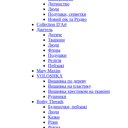
Дитинство
Люди
Подушки, серветки
Новий рік та Різдво
Collection D'Art
Дантель
Дитяче
Тварини
Люди
Флора
Подушки
Релігія
Пейзажі
Mary Maxim
VOLOSHKA
Вишивка по дереву
Вишивка на пластику
Вишивка хрестиком на тканині
Рушники
Bothy Threads
Будиночки, пейзажі
Люди
Казки
Різне
Фауна