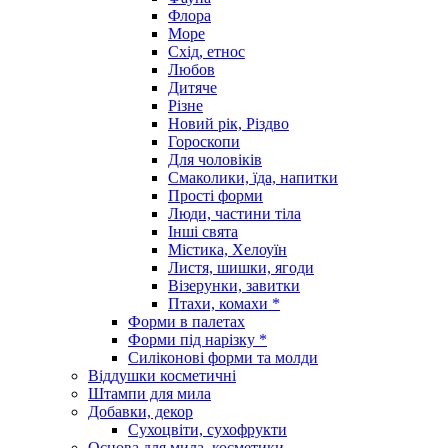
Флора
Море
Схід, етнос
Любов
Дитяче
Різне
Новий рік, Різдво
Гороскопи
Для чоловіків
Смаколики, їда, напитки
Прості форми
Люди, частини тіла
Інші свята
Містика, Хелоуїн
Листя, шишки, ягоди
Візерунки, завитки
Птахи, комахи *
Форми в палетах
Форми під нарізку *
Силіконові форми та молди
Віддушки косметичні
Штампи для мила
Добавки, декор
Сухоцвіти, сухофрукти
Основа для мила, косметики