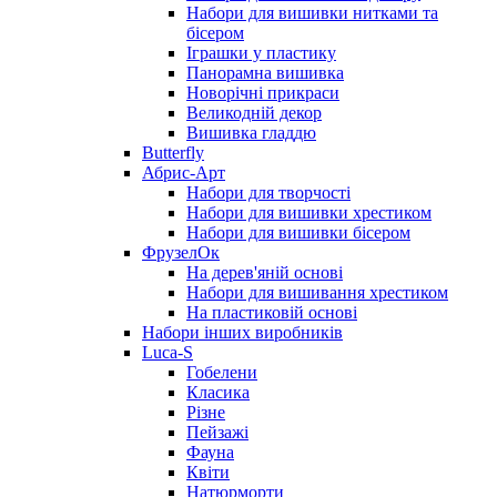
Набори для вишивки нитками та
бісером
Іграшки у пластику
Панорамна вишивка
Новорічні прикраси
Великодній декор
Вишивка гладдю
Butterfly
Абрис-Арт
Набори для творчості
Набори для вишивки хрестиком
Набори для вишивки бісером
ФрузелОк
На дерев'яній основі
Набори для вишивання хрестиком
На пластиковій основі
Набори інших виробників
Luca-S
Гобелени
Класика
Різне
Пейзажі
Фауна
Квіти
Натюрморти