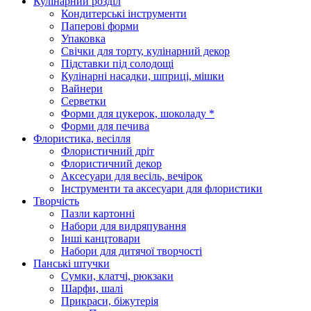
Кулінарний розділ
Кондитерські інструменти
Паперові форми
Упаковка
Свічки для торту, кулінарний декор
Підставки під солодощі
Кулінарні насадки, шприці, мішки
Вайнери
Серветки
Форми для цукерок, шоколаду *
Форми для печива
Флористика, весілля
Флористичний дріт
Флористичний декор
Аксесуари для весіль, вечірок
Інструменти та аксесуари для флористики
Творчість
Пазли картонні
Набори для видряпування
Інші канцтовари
Набори для дитячої творчості
Панські штучки
Сумки, клатчі, рюкзаки
Шарфи, шалі
Прикраси, біжутерія