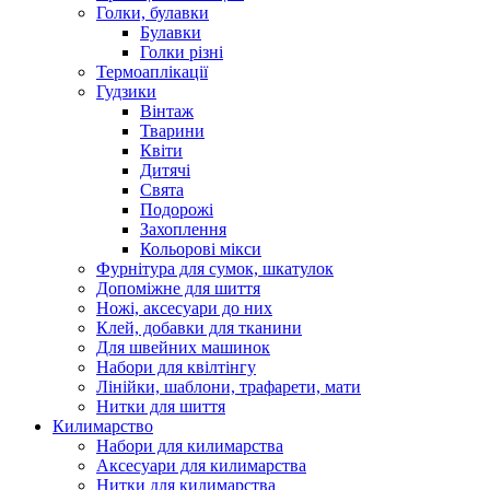
Голки, булавки
Булавки
Голки різні
Термоаплікації
Гудзики
Вінтаж
Тварини
Квіти
Дитячі
Свята
Подорожі
Захоплення
Кольорові мікси
Фурнітура для сумок, шкатулок
Допоміжне для шиття
Ножі, аксесуари до них
Клей, добавки для тканини
Для швейних машинок
Набори для квілтінгу
Лінійки, шаблони, трафарети, мати
Нитки для шиття
Килимарство
Набори для килимарства
Аксесуари для килимарства
Нитки для килимарства