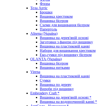
Флора
Тела Артіс
Брошки
Вишивка хрестиком
Вишивка бісером
Схеми для вишивання бісером
Папертоль
Alisena (Україна)
Вишивка на дерев'яній основі
Заготовки з фанери під вишивку
Вишивка на пластиковій канві
Набори для вишивання хрестиком
Еко-сумки під вишивку бісером
OLANTA (Україна)
Вишивка бісером
Вишивка нитками
Virena
Вишивка на пластиковій канві
Сумки
Вишивка по дереву
Вироби під вишивку
Embroidery Craft *
Вишивка на дерев'яній основі *
Вишивка на водорозчинній канві *
АртСоло - Натхнення *