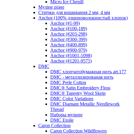
Micro Ice Chenill
Муліне різне
Стрічки для вишивання 2 мм, 4 мм
Anchor (100% длинноволокнистый хлопок)
Anchor (#1-99)
Anchor (#100-189)
Anchor (#203-298)
Anchor (#300-399)
Anchor (#400-899)
Anchor (#900-979)
Anchor (#1001-1098)
Anchor (#1201-9575)
DMC
DMC хлопчатобумажная нить art.177
DMC - металлизированая нить
DMC Perle Cotton
DMC® Satin Embroidery Floss
DMC® Tapestry Wool Skein
DMC Color Variations
DMC Diamant Metallic Needlework
Thread
Наборы мулине
DMC Etoile
Caron Collection
Caron Collection Wildflowers