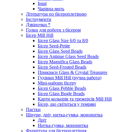
Інші
Чарівна мить
Література по бісероплетінню
Інструменти
Дзвіночки *
Голки для роботи з бісером
Бісер Mill Hill
Бісер Glass Size 6/0 та 8/0
Бісер Seed-Petite
Бісер Glass Seed Beads
Бісер Antique Glass Seed Beads
Бісер Magnifica Glass Beads
Бісер Seed-Frosted Beads
Прикраси Glass & Crystal Treasures
Гудзики Mill Hill (ручна работа)
Міні-набори бісеру
Бісер Glass Pebble Beads
Бісер Glass Bugle Beads
Карти кольорів та трежерсів Mill Hill
Бісер, що світиться у темряві
Паєтки
Шнури, дріт, нитка-гумка, мононитка
Дріт
Нитка-гумка, мононитка
Фурнітура для бісероплетіння