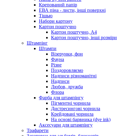
Крепований папір
ЕВА піна - листи, інші поверхні
Тішью
Набори картону
Картон поштучно
Картон поштучно, А4
Картон поштучно, інші розміри
Штампінг
Штампи
Візерунки, фон
Фауна
Різне
Поздоровляємо
Надписи різноманітні
Надписи
Любов, дружба
Флора
Фарба для штампінгу
Пігментні чорнила
Дистресингові чорнила
Крейдовані чорнила
На основі барвника (dye ink)
Аксесуари для штампінгу
Трафарети
Заготовки для альбомів, блокнотів