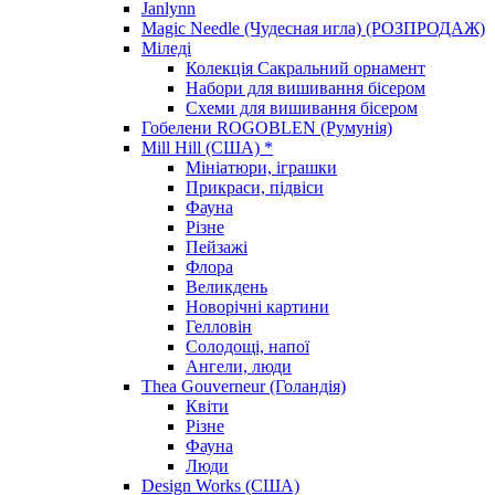
Janlynn
Magic Needle (Чудесная игла) (РОЗПРОДАЖ)
Міледі
Колекція Сакральний орнамент
Набори для вишивання бісером
Схеми для вишивання бісером
Гобелени ROGOBLEN (Румунія)
Mill Hill (США) *
Мініатюри, іграшки
Прикраси, підвіси
Фауна
Різне
Пейзажі
Флора
Великдень
Новорічні картини
Гелловін
Солодощі, напої
Ангели, люди
Thea Gouverneur (Голандія)
Квіти
Різне
Фауна
Люди
Design Works (США)