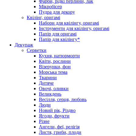
Фарби, рідкі перлини, лак
Мікробісер
Пудра для декору
Квілінг, оригамі
Набори для квілінгу, оригамі
Інструменти для квілінгу, оригамі
Папір для оригамі
Папір для квілінгу*
Декупаж
Серветки
Кухня, натюрморти
Квіти, рослини
Візерунки, фон
Морська тема
Тварини
Дитяче
Овочі, оливки
Великдень
Весілля, серця, любовь
Люди
Новий рік, Різдво
Ягоди, фрукти
Різне
Ангели, феї, релігія
Листя, гриби, плоди