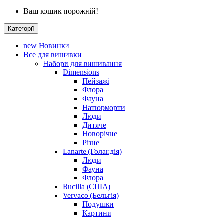
Ваш кошик порожній!
Категорії
new
Новинки
Все для вишивки
Набори для вишивання
Dimensions
Пейзажі
Флора
Фауна
Натюрморти
Люди
Дитяче
Новорічне
Різне
Lanarte (Голандія)
Люди
Фауна
Флора
Bucilla (США)
Vervaco (Бельгія)
Подушки
Картини