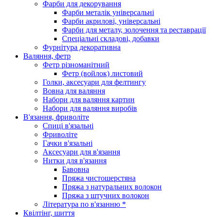
Фарби для декорування
Фарби металік універсальні
Фарби акрилові, універсальні
Фарби для металу, золочення та реставрації
Спеціальні складові, добавки
Фурнітура декоративна
Валяння, фетр
Фетр різноманітний
Фетр (войлок) листовий
Голки, аксесуари для фелтингу
Вовна для валяння
Набори для валяння картин
Набори для валяння виробів
В'язання, фриволіте
Спиці в'язальні
Фриволіте
Гачки в'язальні
Аксесуари для в'язання
Нитки для в'язання
Бавовна
Пряжа чистошерстяна
Пряжа з натуральних волокон
Пряжа з штучних волокон
Література по в'язанню *
Квілтінг, шиття