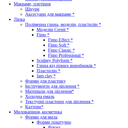
Макраме, плетіння
Шнури
Аксесуари для макраме *
Ліпка
Полімерна глина, моделін, пластилін *
Моделін Cernit *
Fimo *
Fimo Effect *
Fimo Soft *
Fimo Classic *
Fimo Professional *
Sculpey Polyform *
Глина від різних виробників *
Пластилін *
Jam clay *
Форми для пластику
Інструменти для ліплення *
Матеріали для ліплення*
Холодна емаль
Текстурні пластини для ліплення *
Каттери*
Миловаріння, косметика
Форми для мила
Форми поштучно
Фауна