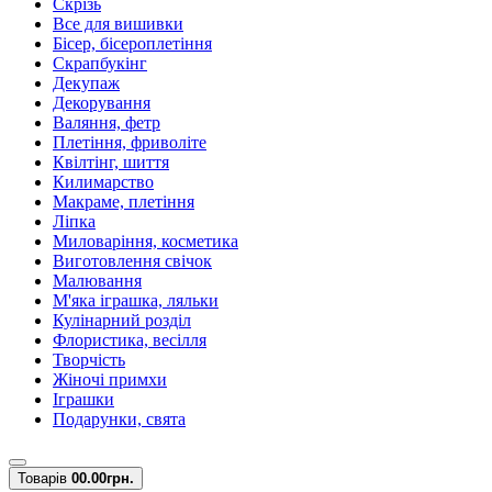
Скрізь
Все для вишивки
Бісер, бісероплетіння
Скрапбукінг
Декупаж
Декорування
Валяння, фетр
Плетіння, фриволіте
Квілтінг, шиття
Килимарство
Макраме, плетіння
Ліпка
Миловаріння, косметика
Виготовлення свічок
Малювання
М'яка іграшка, ляльки
Кулінарний розділ
Флористика, весілля
Творчість
Жіночі примхи
Іграшки
Подарунки, свята
Товарів
0
0.00грн.