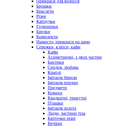
Прикраси для волосся
Брошки
Браслети
Різне
Каблучки
Годинники
Брелки
Комплекти
Намисто, прикраси на шию
Сережки, кліпси, кафи
Кафи
Асиметричні, з двох частин
Бантики
Сердця, любовь
Краплі
Імітація бірюзи
Імітація перлин
Предмети
Комахи
Квадратні, трикутні
Пташки
Імітація золота
Люди, частини тіла
Квіточки різні
Вечірні