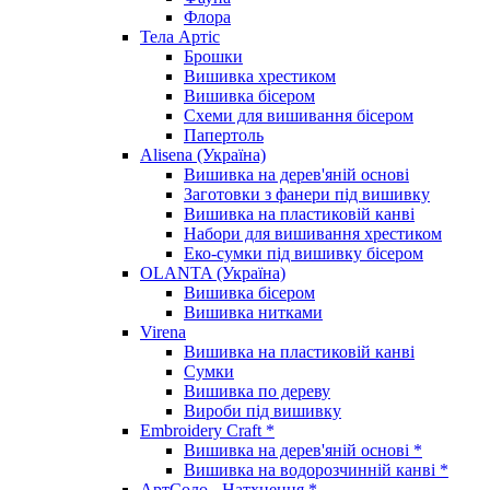
Флора
Тела Артіс
Брошки
Вишивка хрестиком
Вишивка бісером
Схеми для вишивання бісером
Папертоль
Alisena (Україна)
Вишивка на дерев'яній основі
Заготовки з фанери під вишивку
Вишивка на пластиковій канві
Набори для вишивання хрестиком
Еко-сумки під вишивку бісером
OLANTA (Україна)
Вишивка бісером
Вишивка нитками
Virena
Вишивка на пластиковій канві
Сумки
Вишивка по дереву
Вироби під вишивку
Embroidery Craft *
Вишивка на дерев'яній основі *
Вишивка на водорозчинній канві *
АртСоло - Натхнення *