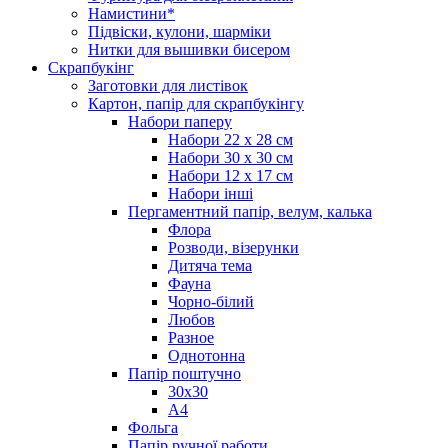
Намистини*
Підвіски, кулони, шарміки
Нитки для вышивки бисером
Скрапбукінг
Заготовки для листівок
Картон, папір для скрапбукінгу
Набори паперу
Набори 22 х 28 см
Набори 30 х 30 см
Набори 12 х 17 см
Набори інші
Пергаментний папір, велум, калька
Флора
Розводи, візерунки
Дитяча тема
Фауна
Чорно-білий
Любов
Разное
Однотонна
Папір поштучно
30х30
А4
Фольга
Папір ручної работи