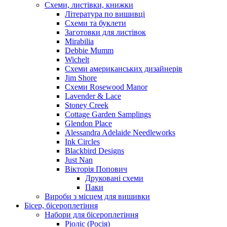
Схеми, листівки, книжки
Література по вишивці
Схеми та буклети
Заготовки для листівок
Mirabilia
Debbie Mumm
Wichelt
Схеми американських дизайнерів
Jim Shore
Cхеми Rosewood Manor
Lavender & Lace
Stoney Creek
Cottage Garden Samplings
Glendon Place
Alessandra Adelaide Needleworks
Ink Circles
Blackbird Designs
Just Nan
Вікторія Попович
Друковані схеми
Паки
Вироби з місцем для вишивки
Бісер, бісероплетіння
Набори для бісероплетіння
Ріоліс (Росія)