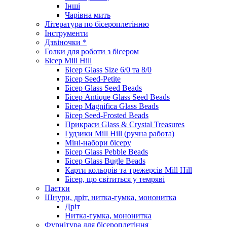
Інші
Чарівна мить
Література по бісероплетінню
Інструменти
Дзвіночки *
Голки для роботи з бісером
Бісер Mill Hill
Бісер Glass Size 6/0 та 8/0
Бісер Seed-Petite
Бісер Glass Seed Beads
Бісер Antique Glass Seed Beads
Бісер Magnifica Glass Beads
Бісер Seed-Frosted Beads
Прикраси Glass & Crystal Treasures
Гудзики Mill Hill (ручна работа)
Міні-набори бісеру
Бісер Glass Pebble Beads
Бісер Glass Bugle Beads
Карти кольорів та трежерсів Mill Hill
Бісер, що світиться у темряві
Паєтки
Шнури, дріт, нитка-гумка, мононитка
Дріт
Нитка-гумка, мононитка
Фурнітура для бісероплетіння