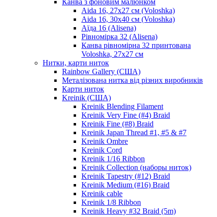
Канва з фоновим малюнком
Aida 16, 27х27 см (Voloshka)
Aida 16, 30х40 см (Voloshka)
Аїда 16 (Alisena)
Рівномірка 32 (Alisena)
Канва рівномірна 32 принтована
Voloshka, 27х27 см
Нитки, карти ниток
Rainbow Gallery (США)
Металізована нитка від різних виробників
Карти ниток
Kreinik (США)
Kreinik Blending Filament
Kreinik Very Fine (#4) Braid
Kreinik Fine (#8) Braid
Kreinik Japan Thread #1, #5 & #7
Kreinik Ombre
Kreinik Cord
Kreinik 1/16 Ribbon
Kreinik Collection (наборы ниток)
Kreinik Tapestry (#12) Braid
Kreinik Medium (#16) Braid
Kreinik cable
Kreinik 1/8 Ribbon
Kreinik Heavy #32 Braid (5m)