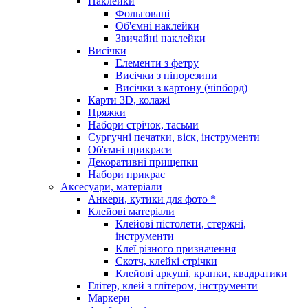
Наклейки
Фольговані
Об'ємні наклейки
Звичайні наклейки
Висічки
Елементи з фетру
Висічки з пінорезини
Висічки з картону (чіпборд)
Карти 3D, колажі
Пряжки
Набори стрічок, тасьми
Сургучні печатки, віск, інструменти
Об'ємні прикраси
Декоративні прищепки
Набори прикрас
Аксесуари, матеріали
Анкери, кутики для фото *
Клейові матеріали
Клейові пістолети, стержні,
інструменти
Клеї різного призначення
Скотч, клейкі стрічки
Клейові аркуші, крапки, квадратики
Глітер, клей з глітером, інструменти
Маркери