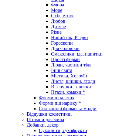
Флора
Море
Схід, етнос
Любов
Дитяче
Різне
Новий рік, Різдво
Гороскопи
Для чоловіків
Смаколики, їда, напитки
Прості форми
Люди, частини тіла
Інші свята
Містика, Хелоуїн
Листя, шишки, ягоди
Візерунки, завитки
Птахи, комахи *
Форми в палетах
Форми під нарізку *
Силіконові форми та молди
Віддушки косметичні
Штампи для мила
Добавки, декор
Сухоцвіти, сухофрукти
Основа для мила, косметики