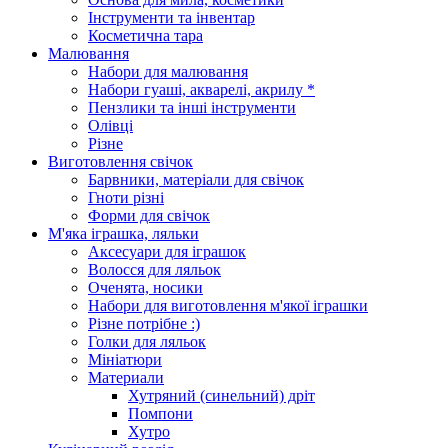
Інструменти та інвентар
Косметична тара
Малювання
Набори для малювання
Набори гуаші, акварелі, акрилу *
Пензлики та інші інструменти
Олівці
Різне
Виготовлення свічок
Барвники, матеріали для свічок
Гноти різні
Форми для свічок
М'яка іграшка, ляльки
Аксесуари для іграшок
Волосся для ляльок
Оченята, носики
Набори для виготовлення м'якої іграшки
Різне потрібне :)
Голки для ляльок
Мініатюри
Материали
Хутряний (синельний) дріт
Помпони
Хутро