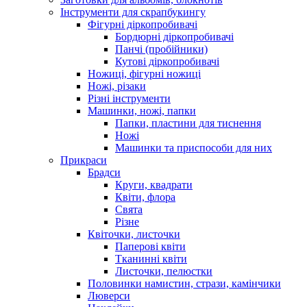
Інструменти для скрапбукингу
Фігурні діркопробивачі
Бордюрні діркопробивачі
Панчі (пробійники)
Кутові діркопробивачі
Ножиці, фігурні ножиці
Ножі, різаки
Різні інструменти
Машинки, ножі, папки
Папки, пластини для тиснення
Ножі
Машинки та приспособи для них
Прикраси
Брадси
Круги, квадрати
Квіти, флора
Свята
Різне
Квіточки, листочки
Паперові квіти
Тканинні квіти
Листочки, пелюстки
Половинки намистин, стрази, камінчики
Люверси