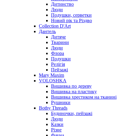
Дитинство
Люди
Подушки, серветки
Новий рік та Різдво
Collection D'Art
Дантель
Дитяче
Тварини
Люди
Флора
Подушки
Релігія
Пейзажі
Mary Maxim
VOLOSHKA
Вишивка по дереву
Вишивка на пластику
Вишивка хрестиком на тканині
Рушники
Bothy Threads
Будиночки, пейзажі
Люди
Казки
Різне
Фауна