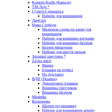
Kustom Krafts (Канада)
ТМ Леді *
Сузір'я Єдинорога
Набори для вишивання
ЛанСвіт
Нова Слобода
Малюнок-схема на канві для
вишивання
Набори для вишивки нитками
Набори для вишивки бісером
Бісерні мініатюри
Набори для шиття ляльок
Затишні хрестики *
Zayka stitch
Марки
Іграшки на підвісі
На підставці
ВДВ (Україна)
Декоративні іграшки
Вишивка хрестиком
Вишивка бісером
Mirabilia
Кольорова
Шопер під вишивку
Набори для вишивання декору