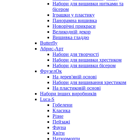
Набори для вишивки нитками та
бісером
Іграшки у пластику
Панорамна вишивка
Новорічні прикраси
Великодній декор
Вишивка гладдю
Butterfly
Абрис-Арт
Набори для творчості
Набори для вишивки хрестиком
Набори для вишивки бісером
ФрузелОк
На дерев'яній основі
Набори для вишивання хрестиком
На пластиковій основі
Набори інших виробників
Luca-S
Гобелени
Класика
Різне
Пейзажі
Фауна
Квіти
Натюрморти