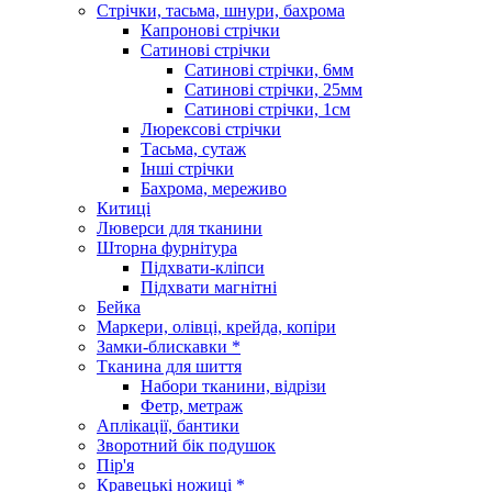
Стрічки, тасьма, шнури, бахрома
Капронові стрічки
Сатинові стрічки
Сатинові стрічки, 6мм
Сатинові стрічки, 25мм
Сатинові стрічки, 1см
Люрексові стрічки
Тасьма, сутаж
Інші стрічки
Бахрома, мереживо
Китиці
Люверси для тканини
Шторна фурнітура
Підхвати-кліпси
Підхвати магнітні
Бейка
Маркери, олівці, крейда, копіри
Замки-блискавки *
Тканина для шиття
Набори тканини, відрізи
Фетр, метраж
Аплікації, бантики
Зворотний бік подушок
Пір'я
Кравецькі ножиці *