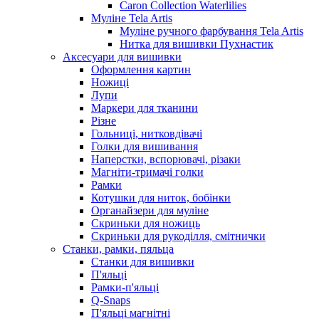
Caron Collection Waterlilies
Муліне Tela Artis
Муліне ручного фарбування Tela Artis
Нитка для вишивки Пухнастик
Аксесуари для вишивки
Оформлення картин
Ножиці
Лупи
Маркери для тканини
Різне
Гольниці, нитковдівачі
Голки для вишивання
Наперстки, вспорювачі, різаки
Магніти-тримачі голки
Рамки
Котушки для ниток, бобінки
Органайзери для муліне
Скриньки для ножиць
Скриньки для рукоділля, смітнички
Станки, рамки, пяльца
Станки для вишивки
П'яльці
Рамки-п'яльці
Q-Snaps
П'яльці магнітні