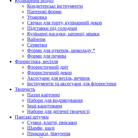
Кулінарний розділ
Кондитерські інструменти
Паперові форми
Упаковка
Свічки для торту, кулінарний декор
Підставки під солодощі
Кулінарні насадки, шприці, мішки
Вайнери
Серветки
Форми для цукерок, шоколаду *
Форми для печива
Флористика, весілля
Флористичний дріт
Флористичний декор
Аксесуари для весіль, вечірок
Інструменти та аксесуари для флористики
Творчість
Пазли картонні
Набори для видряпування
Інші канцтовари
Набори для дитячої творчості
Панські штучки
Сумки, клатчі, рюкзаки
Шарфи, шалі
Прикраси, біжутерія