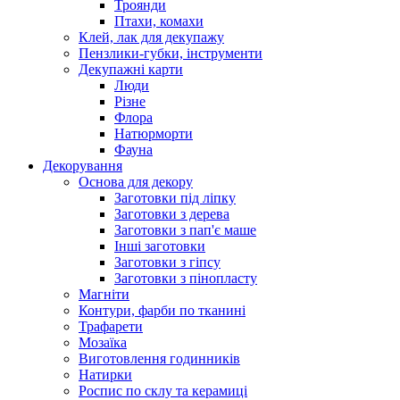
Троянди
Птахи, комахи
Клей, лак для декупажу
Пензлики-губки, інструменти
Декупажні карти
Люди
Різне
Флора
Натюрморти
Фауна
Декорування
Основа для декору
Заготовки під ліпку
Заготовки з дерева
Заготовки з пап'є маше
Інші заготовки
Заготовки з гіпсу
Заготовки з пінопласту
Магніти
Контури, фарби по тканині
Трафарети
Мозаїка
Виготовлення годинників
Натирки
Роспис по склу та керамиці