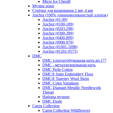
Micro Ice Chenill
Муліне різне
Стрічки для вишивання 2 мм, 4 мм
Anchor (100% длинноволокнистый хлопок)
Anchor (#1-99)
Anchor (#100-189)
Anchor (#203-298)
Anchor (#300-399)
Anchor (#400-899)
Anchor (#900-979)
Anchor (#1001-1098)
Anchor (#1201-9575)
DMC
DMC хлопчатобумажная нить art.177
DMC - металлизированая нить
DMC Perle Cotton
DMC® Satin Embroidery Floss
DMC® Tapestry Wool Skein
DMC Color Variations
DMC Diamant Metallic Needlework
Thread
Наборы мулине
DMC Etoile
Caron Collection
Caron Collection Wildflowers