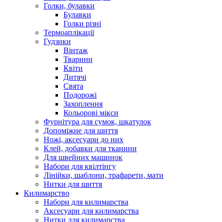
Голки, булавки
Булавки
Голки різні
Термоаплікації
Гудзики
Вінтаж
Тварини
Квіти
Дитячі
Свята
Подорожі
Захоплення
Кольорові мікси
Фурнітура для сумок, шкатулок
Допоміжне для шиття
Ножі, аксесуари до них
Клей, добавки для тканини
Для швейних машинок
Набори для квілтінгу
Лінійки, шаблони, трафарети, мати
Нитки для шиття
Килимарство
Набори для килимарства
Аксесуари для килимарства
Нитки для килимарства