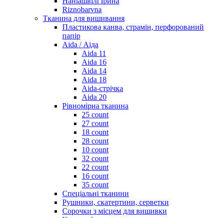
Наніашвілі Ірина
Riznobarvna
Тканина для вишивання
Пластикова канва, страмін, перфорований
папір
Aida / Аіда
Aida 11
Aida 16
Aida 14
Aida 18
Aida-стрічка
Aida 20
Рівномірна тканина
25 count
27 count
18 count
28 count
10 count
32 count
22 count
16 count
35 count
Спеціальні тканини
Рушники, скатертини, серветки
Сорочки з місцем для вишивки