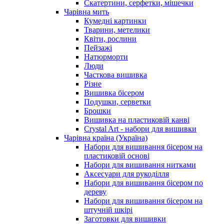
Скатертини, серфетки, мішечки
Чарiвна мить
Кумедні картинки
Тварини, метелики
Квіти, рослини
Пейзажі
Натюрморти
Люди
Часткова вишивка
Різне
Вишивка бісером
Подушки, серветки
Брошки
Вишивка на пластиковій канві
Crystal Art - набори для вишивки
Чарівна країна (Україна)
Набори для вишивання бісером на
пластиковій основі
Набори для вишивання нитками
Аксесуари для рукоділля
Набори для вишивання бісером по
дереву
Набори для вишивання бісером на
штучній шкірі
Заготовки для вишивки