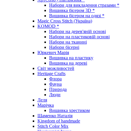
Набори для викладення стразами *
Вишивка бісером 3D *
Вишивка бісером на одязі *
Magic Cross Stitch (Україна)
KOMOD *
Набори на дерев'яній основі
Набори на пластиковій основі
Набори на тканині
Набори бісерні
Юркевич Марія
Вишивка на пластику
Вишивка на дереві
Світ можливостей
Heritage Crafts
Флора
Фауна
Природа
Люди
Леля
Марічка
Вишивка хрестиком
Шаменко Наталія
Kingdom of handmade
Stitch Color Mix