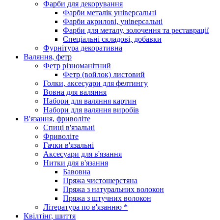
Фарби для декорування
Фарби металік універсальні
Фарби акрилові, універсальні
Фарби для металу, золочення та реставрації
Спеціальні складові, добавки
Фурнітура декоративна
Валяння, фетр
Фетр різноманітний
Фетр (войлок) листовий
Голки, аксесуари для фелтингу
Вовна для валяння
Набори для валяння картин
Набори для валяння виробів
В'язання, фриволіте
Спиці в'язальні
Фриволіте
Гачки в'язальні
Аксесуари для в'язання
Нитки для в'язання
Бавовна
Пряжа чистошерстяна
Пряжа з натуральних волокон
Пряжа з штучних волокон
Література по в'язанню *
Квілтінг, шиття