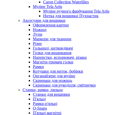
Caron Collection Waterlilies
Муліне Tela Artis
Муліне ручного фарбування Tela Artis
Нитка для вишивки Пухнастик
Аксесуари для вишивки
Оформлення картин
Ножиці
Лупи
Маркери для тканини
Різне
Гольниці, нитковдівачі
Голки для вишивання
Наперстки, вспорювачі, різаки
Магніти-тримачі голки
Рамки
Котушки для ниток, бобінки
Органайзери для муліне
Скриньки для ножиць
Скриньки для рукоділля, смітнички
Станки, рамки, пяльца
Станки для вишивки
П'яльці
Рамки-п'яльці
Q-Snaps
П'яльці магнітні