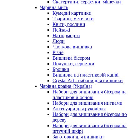
Скатертини, серфетки, мішечки
Чарiвна мить
Кумедні картинки
Тварини, метелики
Квіти, рослини
Пейзажі
Натюрморти
Люди
Часткова вишивка
Різне
Вишивка бісером
Подушки, серветки
Брошки
Вишивка на пластиковій канві
Crystal Art - набори для вишивки
Чарівна країна (Україна)
Набори для вишивання бісером на
пластиковій основі
Набори для вишивання нитками
Аксесуари для рукоділля
Набори для вишивання бісером по
дереву
Набори для вишивання бісером на
штучній шкірі
Заготовки для вишивки