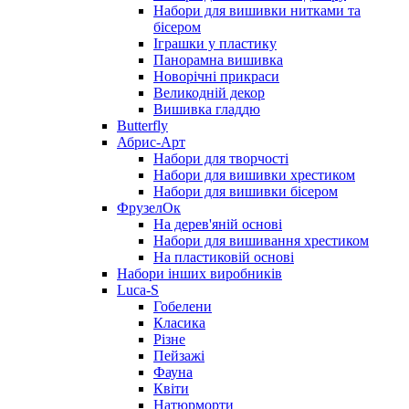
Набори для вишивки нитками та
бісером
Іграшки у пластику
Панорамна вишивка
Новорічні прикраси
Великодній декор
Вишивка гладдю
Butterfly
Абрис-Арт
Набори для творчості
Набори для вишивки хрестиком
Набори для вишивки бісером
ФрузелОк
На дерев'яній основі
Набори для вишивання хрестиком
На пластиковій основі
Набори інших виробників
Luca-S
Гобелени
Класика
Різне
Пейзажі
Фауна
Квіти
Натюрморти