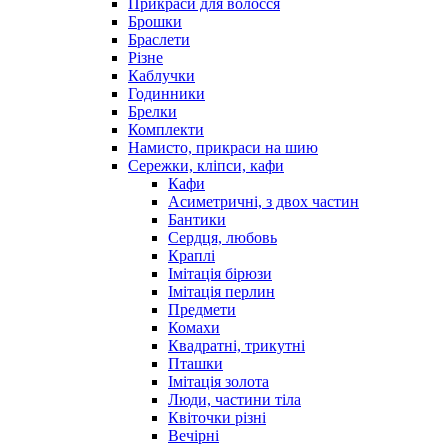
Прикраси для волосся
Брошки
Браслети
Різне
Каблучки
Годинники
Брелки
Комплекти
Намисто, прикраси на шию
Сережки, кліпси, кафи
Кафи
Асиметричні, з двох частин
Бантики
Сердця, любовь
Краплі
Імітація бірюзи
Імітація перлин
Предмети
Комахи
Квадратні, трикутні
Пташки
Імітація золота
Люди, частини тіла
Квіточки різні
Вечірні