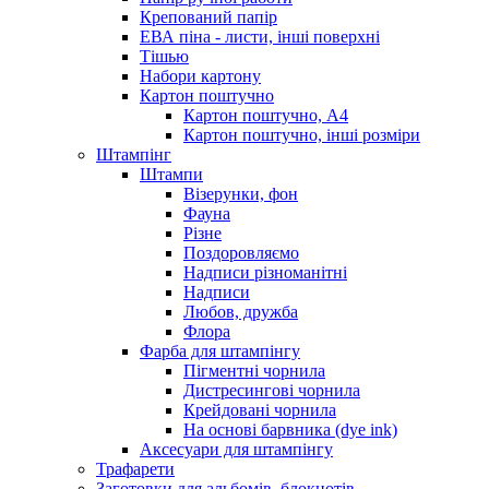
Крепований папір
ЕВА піна - листи, інші поверхні
Тішью
Набори картону
Картон поштучно
Картон поштучно, А4
Картон поштучно, інші розміри
Штампінг
Штампи
Візерунки, фон
Фауна
Різне
Поздоровляємо
Надписи різноманітні
Надписи
Любов, дружба
Флора
Фарба для штампінгу
Пігментні чорнила
Дистресингові чорнила
Крейдовані чорнила
На основі барвника (dye ink)
Аксесуари для штампінгу
Трафарети
Заготовки для альбомів, блокнотів