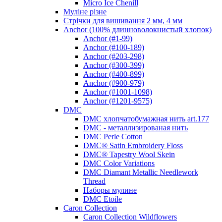
Micro Ice Chenill
Муліне різне
Стрічки для вишивання 2 мм, 4 мм
Anchor (100% длинноволокнистый хлопок)
Anchor (#1-99)
Anchor (#100-189)
Anchor (#203-298)
Anchor (#300-399)
Anchor (#400-899)
Anchor (#900-979)
Anchor (#1001-1098)
Anchor (#1201-9575)
DMC
DMC хлопчатобумажная нить art.177
DMC - металлизированая нить
DMC Perle Cotton
DMC® Satin Embroidery Floss
DMC® Tapestry Wool Skein
DMC Color Variations
DMC Diamant Metallic Needlework
Thread
Наборы мулине
DMC Etoile
Caron Collection
Caron Collection Wildflowers