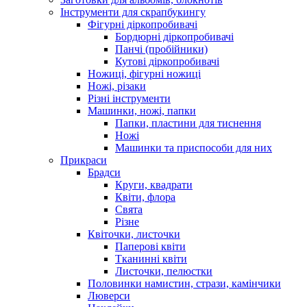
Інструменти для скрапбукингу
Фігурні діркопробивачі
Бордюрні діркопробивачі
Панчі (пробійники)
Кутові діркопробивачі
Ножиці, фігурні ножиці
Ножі, різаки
Різні інструменти
Машинки, ножі, папки
Папки, пластини для тиснення
Ножі
Машинки та приспособи для них
Прикраси
Брадси
Круги, квадрати
Квіти, флора
Свята
Різне
Квіточки, листочки
Паперові квіти
Тканинні квіти
Листочки, пелюстки
Половинки намистин, стрази, камінчики
Люверси