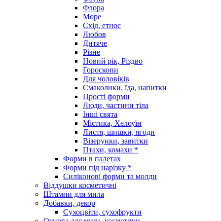
Флора
Море
Схід, етнос
Любов
Дитяче
Різне
Новий рік, Різдво
Гороскопи
Для чоловіків
Смаколики, їда, напитки
Прості форми
Люди, частини тіла
Інші свята
Містика, Хелоуїн
Листя, шишки, ягоди
Візерунки, завитки
Птахи, комахи *
Форми в палетах
Форми під нарізку *
Силіконові форми та молди
Віддушки косметичні
Штампи для мила
Добавки, декор
Сухоцвіти, сухофрукти
Основа для мила, косметики