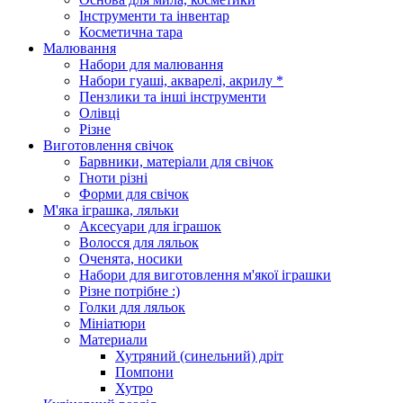
Інструменти та інвентар
Косметична тара
Малювання
Набори для малювання
Набори гуаші, акварелі, акрилу *
Пензлики та інші інструменти
Олівці
Різне
Виготовлення свічок
Барвники, матеріали для свічок
Гноти різні
Форми для свічок
М'яка іграшка, ляльки
Аксесуари для іграшок
Волосся для ляльок
Оченята, носики
Набори для виготовлення м'якої іграшки
Різне потрібне :)
Голки для ляльок
Мініатюри
Материали
Хутряний (синельний) дріт
Помпони
Хутро