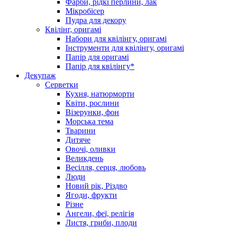
Фарби, рідкі перлини, лак
Мікробісер
Пудра для декору
Квілінг, оригамі
Набори для квілінгу, оригамі
Інструменти для квілінгу, оригамі
Папір для оригамі
Папір для квілінгу*
Декупаж
Серветки
Кухня, натюрморти
Квіти, рослини
Візерунки, фон
Морська тема
Тварини
Дитяче
Овочі, оливки
Великдень
Весілля, серця, любовь
Люди
Новий рік, Різдво
Ягоди, фрукти
Різне
Ангели, феї, релігія
Листя, гриби, плоди