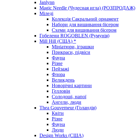
Janlynn
Magic Needle (Чудесная игла) (РОЗПРОДАЖ)
Міледі
Колекція Сакральний орнамент
Набори для вишивання бісером
Схеми для вишивання бісером
Гобелени ROGOBLEN (Румунія)
Mill Hill (США) *
Мініатюри, іграшки
Прикраси, підвіси
Фауна
Різне
Пейзажі
Флора
Великдень
Новорічні картини
Гелловін
Солодощі, напої
Ангели, люди
Thea Gouverneur (Голандія)
Квіти
Різне
Фауна
Люди
Design Works (США)