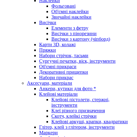
Наклейки
Фольговані
Об'ємні наклейки
Звичайні наклейки
Висічки
Елементи з фетру
Висічки з пінорезини
Висічки з картону (чіпборд)
Карти 3D, колажі
Пряжки
Набори стрічок, тасьми
Сургучні печатки, віск, інструменти
Об'ємні прикраси
Декоративні прищепки
Набори прикрас
Аксесуари, матеріали
Анкери, кутики для фото *
Клейові матеріали
Клейові пістолети, стержні,
інструменти
Клеї різного призначення
Скотч, клейкі стрічки
Клейові аркуші, крапки, квадратики
Глітер, клей з глітером, інструменти
Маркери