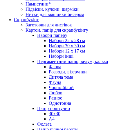
Намистини*
Підвіски, кулони, шарміки
Нитки для вышивки бисером
Скрапбукінг
Заготовки для листівок
Картон, папір для скрапбукінгу
Набори паперу
Набори 22 х 28 см
Набори 30 х 30 см
Набори 12 х 17 см
Набори інші
Пергаментний папір, велум, калька
Флора
Розводи, візерунки
Дитяча тема
Фауна
Чорно-білий
Любов
Разное
Однотонна
Папір поштучно
30х30
А4
Фольга
Папір ручної работи