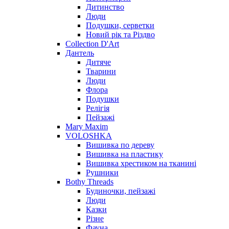
Дитинство
Люди
Подушки, серветки
Новий рік та Різдво
Collection D'Art
Дантель
Дитяче
Тварини
Люди
Флора
Подушки
Релігія
Пейзажі
Mary Maxim
VOLOSHKA
Вишивка по дереву
Вишивка на пластику
Вишивка хрестиком на тканині
Рушники
Bothy Threads
Будиночки, пейзажі
Люди
Казки
Різне
Фауна