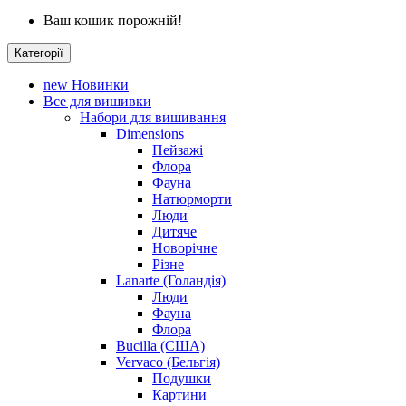
Ваш кошик порожній!
Категорії
new
Новинки
Все для вишивки
Набори для вишивання
Dimensions
Пейзажі
Флора
Фауна
Натюрморти
Люди
Дитяче
Новорічне
Різне
Lanarte (Голандія)
Люди
Фауна
Флора
Bucilla (США)
Vervaco (Бельгія)
Подушки
Картини