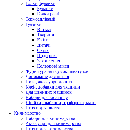
Голки, булавки
Булавки
Голки різні
Термоаплікації
Гудзики
Вінтаж
Тварини
Квіти
Дитячі
Свята
Подорожі
Захоплення
Кольорові мікси
Фурнітура для сумок, шкатулок
Допоміжне для шиття
Ножі, аксесуари до них
Клей, добавки для тканини
Для швейних машинок
Набори для квілтінгу
Лінійки, шаблони, трафарети, мати
Нитки для шиття
Килимарство
Набори для килимарства
Аксесуари для килимарства
Нитки для килимарства