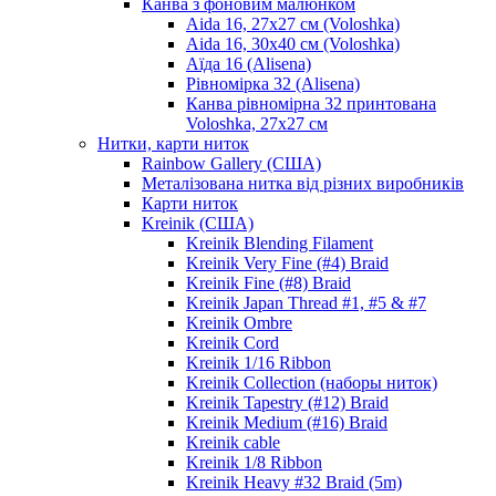
Канва з фоновим малюнком
Aida 16, 27х27 см (Voloshka)
Aida 16, 30х40 см (Voloshka)
Аїда 16 (Alisena)
Рівномірка 32 (Alisena)
Канва рівномірна 32 принтована
Voloshka, 27х27 см
Нитки, карти ниток
Rainbow Gallery (США)
Металізована нитка від різних виробників
Карти ниток
Kreinik (США)
Kreinik Blending Filament
Kreinik Very Fine (#4) Braid
Kreinik Fine (#8) Braid
Kreinik Japan Thread #1, #5 & #7
Kreinik Ombre
Kreinik Cord
Kreinik 1/16 Ribbon
Kreinik Collection (наборы ниток)
Kreinik Tapestry (#12) Braid
Kreinik Medium (#16) Braid
Kreinik cable
Kreinik 1/8 Ribbon
Kreinik Heavy #32 Braid (5m)