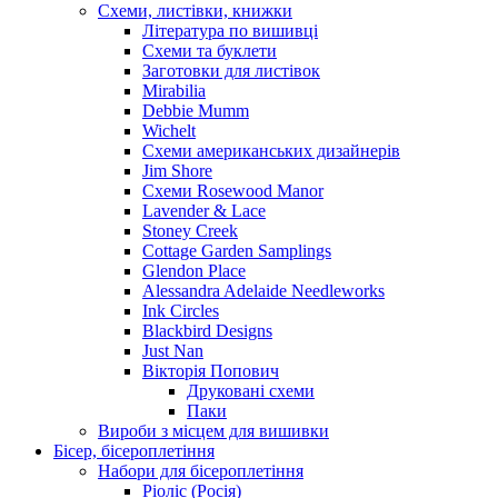
Схеми, листівки, книжки
Література по вишивці
Схеми та буклети
Заготовки для листівок
Mirabilia
Debbie Mumm
Wichelt
Схеми американських дизайнерів
Jim Shore
Cхеми Rosewood Manor
Lavender & Lace
Stoney Creek
Cottage Garden Samplings
Glendon Place
Alessandra Adelaide Needleworks
Ink Circles
Blackbird Designs
Just Nan
Вікторія Попович
Друковані схеми
Паки
Вироби з місцем для вишивки
Бісер, бісероплетіння
Набори для бісероплетіння
Ріоліс (Росія)