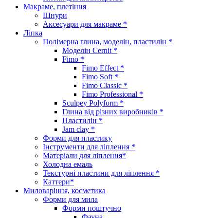
Макраме, плетіння
Шнури
Аксесуари для макраме *
Ліпка
Полімерна глина, моделін, пластилін *
Моделін Cernit *
Fimo *
Fimo Effect *
Fimo Soft *
Fimo Classic *
Fimo Professional *
Sculpey Polyform *
Глина від різних виробників *
Пластилін *
Jam clay *
Форми для пластику
Інструменти для ліплення *
Матеріали для ліплення*
Холодна емаль
Текстурні пластини для ліплення *
Каттери*
Миловаріння, косметика
Форми для мила
Форми поштучно
Фауна