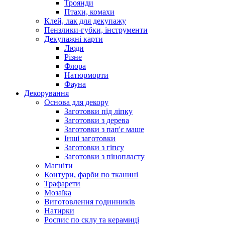
Троянди
Птахи, комахи
Клей, лак для декупажу
Пензлики-губки, інструменти
Декупажні карти
Люди
Різне
Флора
Натюрморти
Фауна
Декорування
Основа для декору
Заготовки під ліпку
Заготовки з дерева
Заготовки з пап'є маше
Інші заготовки
Заготовки з гіпсу
Заготовки з пінопласту
Магніти
Контури, фарби по тканині
Трафарети
Мозаїка
Виготовлення годинників
Натирки
Роспис по склу та керамиці