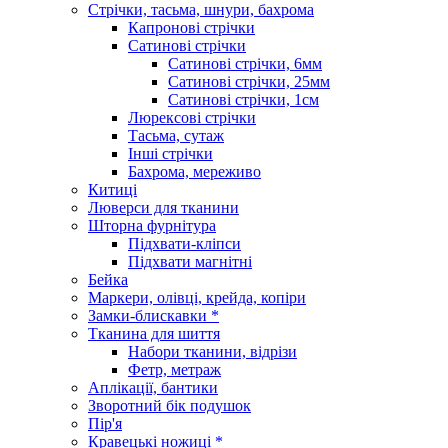
Стрічки, тасьма, шнури, бахрома
Капронові стрічки
Сатинові стрічки
Сатинові стрічки, 6мм
Сатинові стрічки, 25мм
Сатинові стрічки, 1см
Люрексові стрічки
Тасьма, сутаж
Інші стрічки
Бахрома, мереживо
Китиці
Люверси для тканини
Шторна фурнітура
Підхвати-кліпси
Підхвати магнітні
Бейка
Маркери, олівці, крейда, копіри
Замки-блискавки *
Тканина для шиття
Набори тканини, відрізи
Фетр, метраж
Аплікації, бантики
Зворотний бік подушок
Пір'я
Кравецькі ножиці *