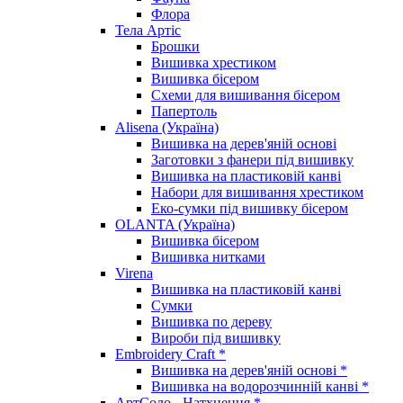
Флора
Тела Артіс
Брошки
Вишивка хрестиком
Вишивка бісером
Схеми для вишивання бісером
Папертоль
Alisena (Україна)
Вишивка на дерев'яній основі
Заготовки з фанери під вишивку
Вишивка на пластиковій канві
Набори для вишивання хрестиком
Еко-сумки під вишивку бісером
OLANTA (Україна)
Вишивка бісером
Вишивка нитками
Virena
Вишивка на пластиковій канві
Сумки
Вишивка по дереву
Вироби під вишивку
Embroidery Craft *
Вишивка на дерев'яній основі *
Вишивка на водорозчинній канві *
АртСоло - Натхнення *