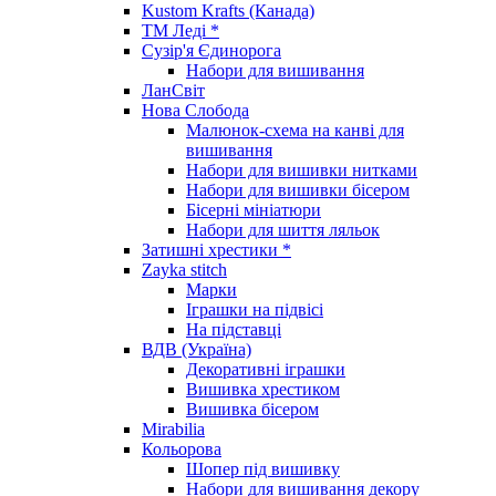
Kustom Krafts (Канада)
ТМ Леді *
Сузір'я Єдинорога
Набори для вишивання
ЛанСвіт
Нова Слобода
Малюнок-схема на канві для
вишивання
Набори для вишивки нитками
Набори для вишивки бісером
Бісерні мініатюри
Набори для шиття ляльок
Затишні хрестики *
Zayka stitch
Марки
Іграшки на підвісі
На підставці
ВДВ (Україна)
Декоративні іграшки
Вишивка хрестиком
Вишивка бісером
Mirabilia
Кольорова
Шопер під вишивку
Набори для вишивання декору