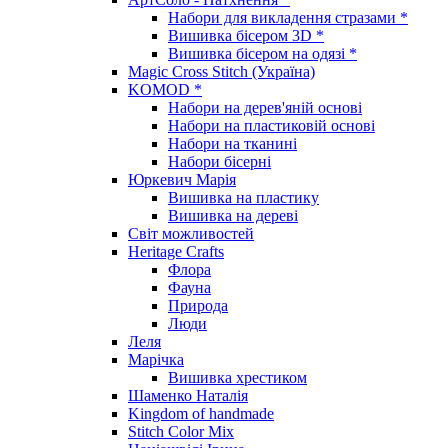
Набори для викладення стразами *
Вишивка бісером 3D *
Вишивка бісером на одязі *
Magic Cross Stitch (Україна)
KOMOD *
Набори на дерев'яній основі
Набори на пластиковій основі
Набори на тканині
Набори бісерні
Юркевич Марія
Вишивка на пластику
Вишивка на дереві
Світ можливостей
Heritage Crafts
Флора
Фауна
Природа
Люди
Леля
Марічка
Вишивка хрестиком
Шаменко Наталія
Kingdom of handmade
Stitch Color Mix