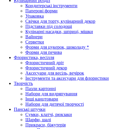
Кулінарний розділ
Кондитерські інструменти
Паперові форми
Упаковка
Свічки для торту, кулінарний декор
Підставки під солодощі
Кулінарні насадки, шприці, мішки
Вайнери
Серветки
Форми для цукерок, шоколаду *
Форми для печива
Флористика, весілля
Флористичний дріт
Флористичний декор
Аксесуари для весіль, вечірок
Інструменти та аксесуари для флористики
Творчість
Пазли картонні
Набори для видряпування
Інші канцтовари
Набори для дитячої творчості
Панські штучки
Сумки, клатчі, рюкзаки
Шарфи, шалі
Прикраси, біжутерія