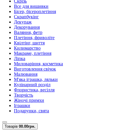
Скрізь
Все для вишивки
Бісер, бісероплетіння
Скрапбукінг
Декупаж
Декорування
Валяння, фетр
Плетіння, фриволіте
Квілтінг, шиття
Килимарство
Макраме, плетіння
Ліпка
Миловаріння, косметика
Виготовлення свічок
Малювання
М'яка іграшка, ляльки
Кулінарний розділ
Флористика, весілля
Творчість
Жіночі примхи
Іграшки
Подарунки, свята
Товарів
0
0.00грн.