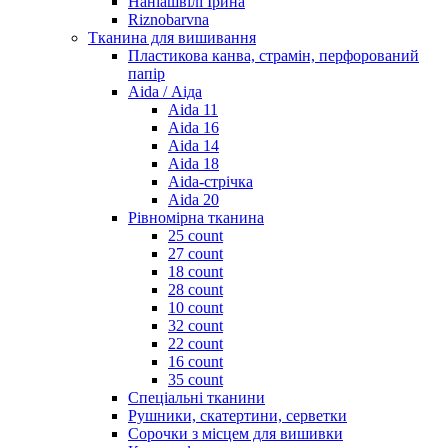
Наніашвілі Ірина
Riznobarvna
Тканина для вишивання
Пластикова канва, страмін, перфорований
папір
Aida / Аіда
Aida 11
Aida 16
Aida 14
Aida 18
Aida-стрічка
Aida 20
Рівномірна тканина
25 count
27 count
18 count
28 count
10 count
32 count
22 count
16 count
35 count
Спеціальні тканини
Рушники, скатертини, серветки
Сорочки з місцем для вишивки