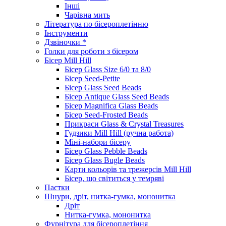
Інші
Чарівна мить
Література по бісероплетінню
Інструменти
Дзвіночки *
Голки для роботи з бісером
Бісер Mill Hill
Бісер Glass Size 6/0 та 8/0
Бісер Seed-Petite
Бісер Glass Seed Beads
Бісер Antique Glass Seed Beads
Бісер Magnifica Glass Beads
Бісер Seed-Frosted Beads
Прикраси Glass & Crystal Treasures
Гудзики Mill Hill (ручна работа)
Міні-набори бісеру
Бісер Glass Pebble Beads
Бісер Glass Bugle Beads
Карти кольорів та трежерсів Mill Hill
Бісер, що світиться у темряві
Паєтки
Шнури, дріт, нитка-гумка, мононитка
Дріт
Нитка-гумка, мононитка
Фурнітура для бісероплетіння