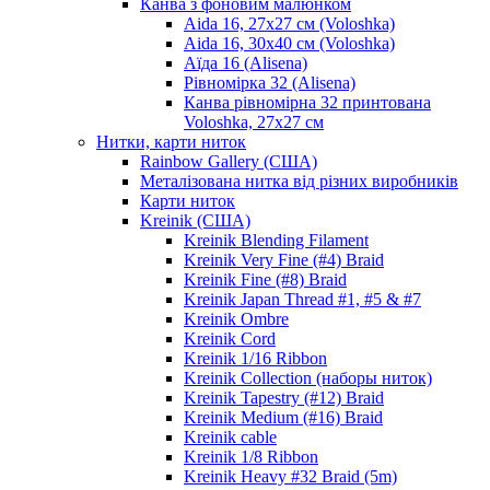
Канва з фоновим малюнком
Aida 16, 27х27 см (Voloshka)
Aida 16, 30х40 см (Voloshka)
Аїда 16 (Alisena)
Рівномірка 32 (Alisena)
Канва рівномірна 32 принтована
Voloshka, 27х27 см
Нитки, карти ниток
Rainbow Gallery (США)
Металізована нитка від різних виробників
Карти ниток
Kreinik (США)
Kreinik Blending Filament
Kreinik Very Fine (#4) Braid
Kreinik Fine (#8) Braid
Kreinik Japan Thread #1, #5 & #7
Kreinik Ombre
Kreinik Cord
Kreinik 1/16 Ribbon
Kreinik Collection (наборы ниток)
Kreinik Tapestry (#12) Braid
Kreinik Medium (#16) Braid
Kreinik cable
Kreinik 1/8 Ribbon
Kreinik Heavy #32 Braid (5m)