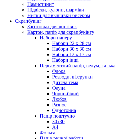
Намистини*
Підвіски, кулони, шарміки
Нитки для вышивки бисером
Скрапбукінг
Заготовки для листівок
Картон, папір для скрапбукінгу
Набори паперу
Набори 22 х 28 см
Набори 30 х 30 см
Набори 12 х 17 см
Набори інші
Пергаментний папір, велум, калька
Флора
Розводи, візерунки
Дитяча тема
Фауна
Чорно-білий
Любов
Разное
Однотонна
Папір поштучно
30х30
А4
Фольга
Папір ручної работи