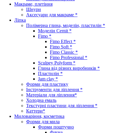
Макраме, плетіння
Шнури
Аксесуари для макраме *
Ліпка
Полімерна глина, моделін, пластилін *
Моделін Cernit *
Fimo *
Fimo Effect *
Fimo Soft *
Fimo Classic *
Fimo Professional *
Sculpey Polyform *
Глина від різних виробників *
Пластилін *
Jam clay *
Форми для пластику
Інструменти для ліплення *
Матеріали для ліплення*
Холодна емаль
Текстурні пластини для ліплення *
Каттери*
Миловаріння, косметика
Форми для мила
Форми поштучно
Фауна