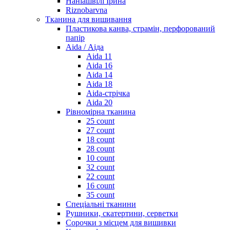
Наніашвілі Ірина
Riznobarvna
Тканина для вишивання
Пластикова канва, страмін, перфорований
папір
Aida / Аіда
Aida 11
Aida 16
Aida 14
Aida 18
Aida-стрічка
Aida 20
Рівномірна тканина
25 count
27 count
18 count
28 count
10 count
32 count
22 count
16 count
35 count
Спеціальні тканини
Рушники, скатертини, серветки
Сорочки з місцем для вишивки