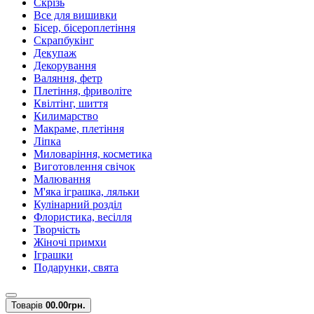
Скрізь
Все для вишивки
Бісер, бісероплетіння
Скрапбукінг
Декупаж
Декорування
Валяння, фетр
Плетіння, фриволіте
Квілтінг, шиття
Килимарство
Макраме, плетіння
Ліпка
Миловаріння, косметика
Виготовлення свічок
Малювання
М'яка іграшка, ляльки
Кулінарний розділ
Флористика, весілля
Творчість
Жіночі примхи
Іграшки
Подарунки, свята
Товарів
0
0.00грн.