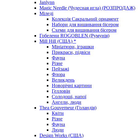
Janlynn
Magic Needle (Чудесная игла) (РОЗПРОДАЖ)
Міледі
Колекція Сакральний орнамент
Набори для вишивання бісером
Схеми для вишивання бісером
Гобелени ROGOBLEN (Румунія)
Mill Hill (США) *
Мініатюри, іграшки
Прикраси, підвіси
Фауна
Різне
Пейзажі
Флора
Великдень
Новорічні картини
Гелловін
Солодощі, напої
Ангели, люди
Thea Gouverneur (Голандія)
Квіти
Різне
Фауна
Люди
Design Works (США)