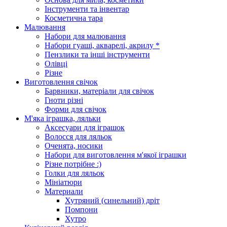
Інструменти та інвентар
Косметична тара
Малювання
Набори для малювання
Набори гуаші, акварелі, акрилу *
Пензлики та інші інструменти
Олівці
Різне
Виготовлення свічок
Барвники, матеріали для свічок
Гноти різні
Форми для свічок
М'яка іграшка, ляльки
Аксесуари для іграшок
Волосся для ляльок
Оченята, носики
Набори для виготовлення м'якої іграшки
Різне потрібне :)
Голки для ляльок
Мініатюри
Материали
Хутряний (синельний) дріт
Помпони
Хутро