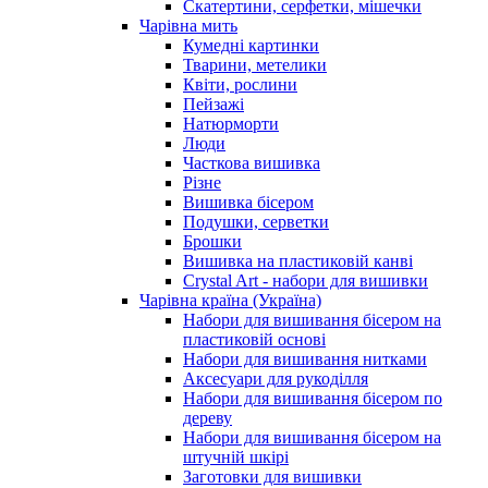
Скатертини, серфетки, мішечки
Чарiвна мить
Кумедні картинки
Тварини, метелики
Квіти, рослини
Пейзажі
Натюрморти
Люди
Часткова вишивка
Різне
Вишивка бісером
Подушки, серветки
Брошки
Вишивка на пластиковій канві
Crystal Art - набори для вишивки
Чарівна країна (Україна)
Набори для вишивання бісером на
пластиковій основі
Набори для вишивання нитками
Аксесуари для рукоділля
Набори для вишивання бісером по
дереву
Набори для вишивання бісером на
штучній шкірі
Заготовки для вишивки