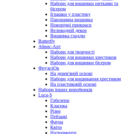
Набори для вишивки нитками та
бісером
Іграшки у пластику
Панорамна вишивка
Новорічні прикраси
Великодній декор
Вишивка гладдю
Butterfly
Абрис-Арт
Набори для творчості
Набори для вишивки хрестиком
Набори для вишивки бісером
ФрузелОк
На дерев'яній основі
Набори для вишивання хрестиком
На пластиковій основі
Набори інших виробників
Luca-S
Гобелени
Класика
Різне
Пейзажі
Фауна
Квіти
Натюрморти