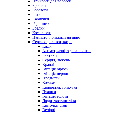
Прикраси для волосся
Брошки
Браслети
Різне
Каблучки
Годинники
Брелки
Комплекти
Намисто, прикраси на шию
Сережки, кліпси, кафи
Кафи
Асиметричні, з двох частин
Бантики
Сердця, любовь
Краплі
Імітація бірюзи
Імітація перлин
Предмети
Комахи
Квадратні, трикутні
Пташки
Імітація золота
Люди, частини тіла
Квіточки різні
Вечірні