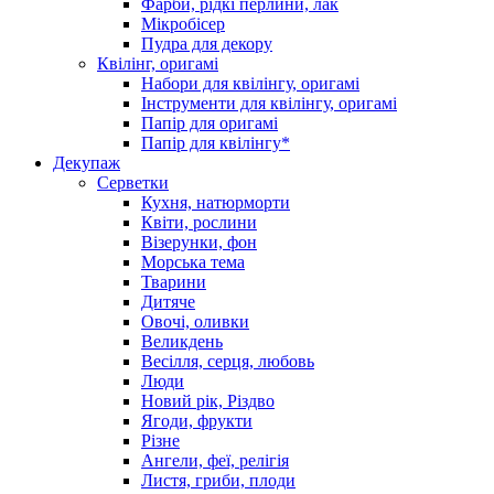
Фарби, рідкі перлини, лак
Мікробісер
Пудра для декору
Квілінг, оригамі
Набори для квілінгу, оригамі
Інструменти для квілінгу, оригамі
Папір для оригамі
Папір для квілінгу*
Декупаж
Серветки
Кухня, натюрморти
Квіти, рослини
Візерунки, фон
Морська тема
Тварини
Дитяче
Овочі, оливки
Великдень
Весілля, серця, любовь
Люди
Новий рік, Різдво
Ягоди, фрукти
Різне
Ангели, феї, релігія
Листя, гриби, плоди