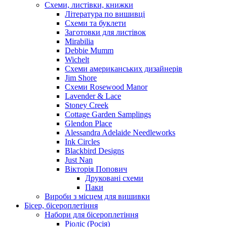
Схеми, листівки, книжки
Література по вишивці
Схеми та буклети
Заготовки для листівок
Mirabilia
Debbie Mumm
Wichelt
Схеми американських дизайнерів
Jim Shore
Cхеми Rosewood Manor
Lavender & Lace
Stoney Creek
Cottage Garden Samplings
Glendon Place
Alessandra Adelaide Needleworks
Ink Circles
Blackbird Designs
Just Nan
Вікторія Попович
Друковані схеми
Паки
Вироби з місцем для вишивки
Бісер, бісероплетіння
Набори для бісероплетіння
Ріоліс (Росія)