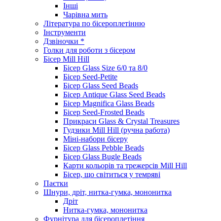
Інші
Чарівна мить
Література по бісероплетінню
Інструменти
Дзвіночки *
Голки для роботи з бісером
Бісер Mill Hill
Бісер Glass Size 6/0 та 8/0
Бісер Seed-Petite
Бісер Glass Seed Beads
Бісер Antique Glass Seed Beads
Бісер Magnifica Glass Beads
Бісер Seed-Frosted Beads
Прикраси Glass & Crystal Treasures
Гудзики Mill Hill (ручна работа)
Міні-набори бісеру
Бісер Glass Pebble Beads
Бісер Glass Bugle Beads
Карти кольорів та трежерсів Mill Hill
Бісер, що світиться у темряві
Паєтки
Шнури, дріт, нитка-гумка, мононитка
Дріт
Нитка-гумка, мононитка
Фурнітура для бісероплетіння