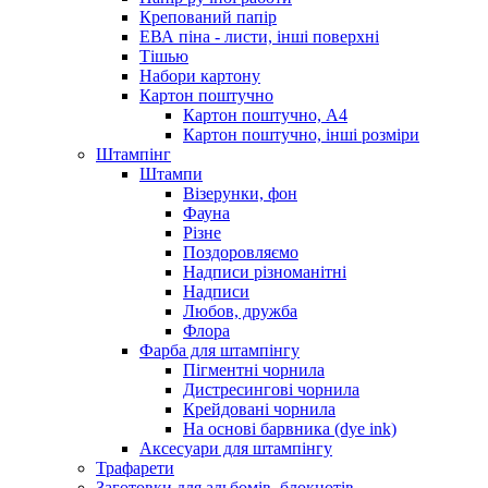
Крепований папір
ЕВА піна - листи, інші поверхні
Тішью
Набори картону
Картон поштучно
Картон поштучно, А4
Картон поштучно, інші розміри
Штампінг
Штампи
Візерунки, фон
Фауна
Різне
Поздоровляємо
Надписи різноманітні
Надписи
Любов, дружба
Флора
Фарба для штампінгу
Пігментні чорнила
Дистресингові чорнила
Крейдовані чорнила
На основі барвника (dye ink)
Аксесуари для штампінгу
Трафарети
Заготовки для альбомів, блокнотів