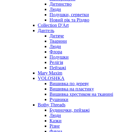
Дитинство
Люди
Подушки, серветки
Новий рік та Різдво
Collection D'Art
Дантель
Дитяче
Тварини
Люди
Флора
Подушки
Релігія
Пейзажі
Mary Maxim
VOLOSHKA
Вишивка по дереву
Вишивка на пластику
Вишивка хрестиком на тканині
Рушники
Bothy Threads
Будиночки, пейзажі
Люди
Казки
Різне
Фауна