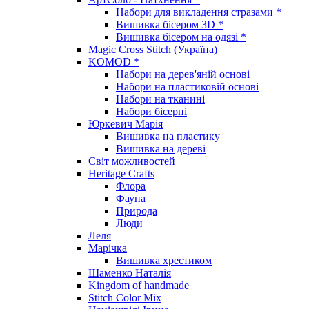
Набори для викладення стразами *
Вишивка бісером 3D *
Вишивка бісером на одязі *
Magic Cross Stitch (Україна)
KOMOD *
Набори на дерев'яній основі
Набори на пластиковій основі
Набори на тканині
Набори бісерні
Юркевич Марія
Вишивка на пластику
Вишивка на дереві
Світ можливостей
Heritage Crafts
Флора
Фауна
Природа
Люди
Леля
Марічка
Вишивка хрестиком
Шаменко Наталія
Kingdom of handmade
Stitch Color Mix