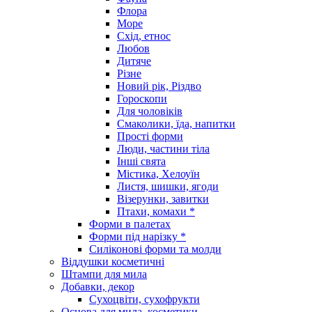
Флора
Море
Схід, етнос
Любов
Дитяче
Різне
Новий рік, Різдво
Гороскопи
Для чоловіків
Смаколики, їда, напитки
Прості форми
Люди, частини тіла
Інші свята
Містика, Хелоуїн
Листя, шишки, ягоди
Візерунки, завитки
Птахи, комахи *
Форми в палетах
Форми під нарізку *
Силіконові форми та молди
Віддушки косметичні
Штампи для мила
Добавки, декор
Сухоцвіти, сухофрукти
Основа для мила, косметики