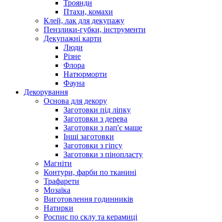
Троянди
Птахи, комахи
Клей, лак для декупажу
Пензлики-губки, інструменти
Декупажні карти
Люди
Різне
Флора
Натюрморти
Фауна
Декорування
Основа для декору
Заготовки під ліпку
Заготовки з дерева
Заготовки з пап'є маше
Інші заготовки
Заготовки з гіпсу
Заготовки з пінопласту
Магніти
Контури, фарби по тканині
Трафарети
Мозаїка
Виготовлення годинників
Натирки
Роспис по склу та керамиці