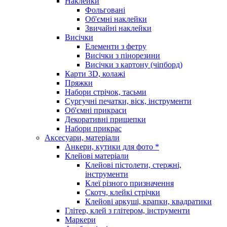
Наклейки
Фольговані
Об'ємні наклейки
Звичайні наклейки
Висічки
Елементи з фетру
Висічки з пінорезини
Висічки з картону (чіпборд)
Карти 3D, колажі
Пряжки
Набори стрічок, тасьми
Сургучні печатки, віск, інструменти
Об'ємні прикраси
Декоративні прищепки
Набори прикрас
Аксесуари, матеріали
Анкери, кутики для фото *
Клейові матеріали
Клейові пістолети, стержні,
інструменти
Клеї різного призначення
Скотч, клейкі стрічки
Клейові аркуші, крапки, квадратики
Глітер, клей з глітером, інструменти
Маркери