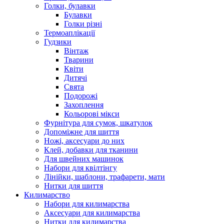
Голки, булавки
Булавки
Голки різні
Термоаплікації
Гудзики
Вінтаж
Тварини
Квіти
Дитячі
Свята
Подорожі
Захоплення
Кольорові мікси
Фурнітура для сумок, шкатулок
Допоміжне для шиття
Ножі, аксесуари до них
Клей, добавки для тканини
Для швейних машинок
Набори для квілтінгу
Лінійки, шаблони, трафарети, мати
Нитки для шиття
Килимарство
Набори для килимарства
Аксесуари для килимарства
Нитки для килимарства