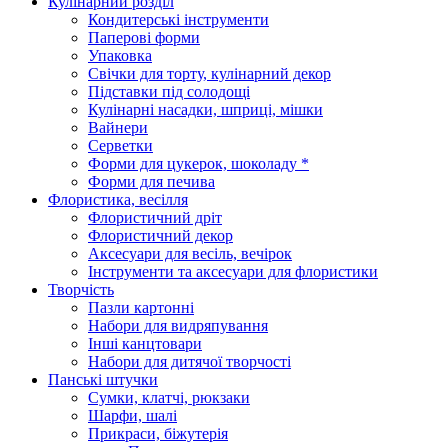
Кулінарний розділ
Кондитерські інструменти
Паперові форми
Упаковка
Свічки для торту, кулінарний декор
Підставки під солодощі
Кулінарні насадки, шприці, мішки
Вайнери
Серветки
Форми для цукерок, шоколаду *
Форми для печива
Флористика, весілля
Флористичний дріт
Флористичний декор
Аксесуари для весіль, вечірок
Інструменти та аксесуари для флористики
Творчість
Пазли картонні
Набори для видряпування
Інші канцтовари
Набори для дитячої творчості
Панські штучки
Сумки, клатчі, рюкзаки
Шарфи, шалі
Прикраси, біжутерія