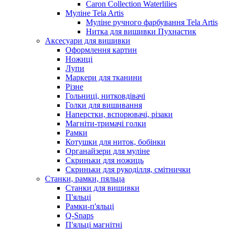
Caron Collection Waterlilies
Муліне Tela Artis
Муліне ручного фарбування Tela Artis
Нитка для вишивки Пухнастик
Аксесуари для вишивки
Оформлення картин
Ножиці
Лупи
Маркери для тканини
Різне
Гольниці, нитковдівачі
Голки для вишивання
Наперстки, вспорювачі, різаки
Магніти-тримачі голки
Рамки
Котушки для ниток, бобінки
Органайзери для муліне
Скриньки для ножиць
Скриньки для рукоділля, смітнички
Станки, рамки, пяльца
Станки для вишивки
П'яльці
Рамки-п'яльці
Q-Snaps
П'яльці магнітні