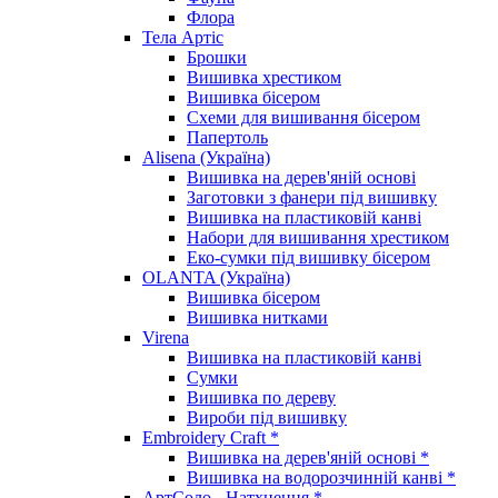
Флора
Тела Артіс
Брошки
Вишивка хрестиком
Вишивка бісером
Схеми для вишивання бісером
Папертоль
Alisena (Україна)
Вишивка на дерев'яній основі
Заготовки з фанери під вишивку
Вишивка на пластиковій канві
Набори для вишивання хрестиком
Еко-сумки під вишивку бісером
OLANTA (Україна)
Вишивка бісером
Вишивка нитками
Virena
Вишивка на пластиковій канві
Сумки
Вишивка по дереву
Вироби під вишивку
Embroidery Craft *
Вишивка на дерев'яній основі *
Вишивка на водорозчинній канві *
АртСоло - Натхнення *