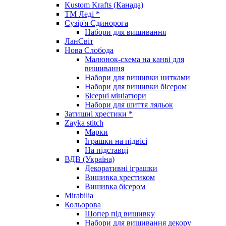
Kustom Krafts (Канада)
ТМ Леді *
Сузір'я Єдинорога
Набори для вишивання
ЛанСвіт
Нова Слобода
Малюнок-схема на канві для
вишивання
Набори для вишивки нитками
Набори для вишивки бісером
Бісерні мініатюри
Набори для шиття ляльок
Затишні хрестики *
Zayka stitch
Марки
Іграшки на підвісі
На підставці
ВДВ (Україна)
Декоративні іграшки
Вишивка хрестиком
Вишивка бісером
Mirabilia
Кольорова
Шопер під вишивку
Набори для вишивання декору