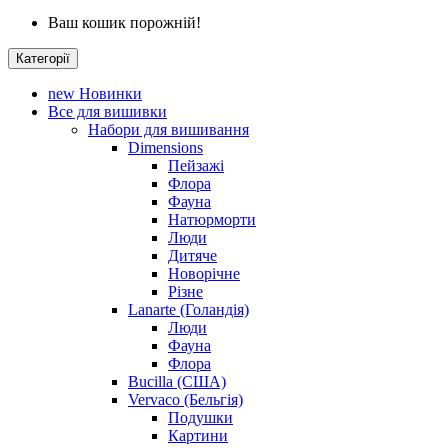
Ваш кошик порожній!
Категорії
new
Новинки
Все для вишивки
Набори для вишивання
Dimensions
Пейзажі
Флора
Фауна
Натюрморти
Люди
Дитяче
Новорічне
Різне
Lanarte (Голандія)
Люди
Фауна
Флора
Bucilla (США)
Vervaco (Бельгія)
Подушки
Картини