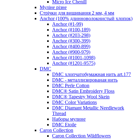
Micro Ice Chenill
Муліне різне
Стрічки для вишивання 2 мм, 4 мм
Anchor (100% длинноволокнистый хлопок)
Anchor (#1-99)
Anchor (#100-189)
Anchor (#203-298)
Anchor (#300-399)
Anchor (#400-899)
Anchor (#900-979)
Anchor (#1001-1098)
Anchor (#1201-9575)
DMC
DMC хлопчатобумажная нить art.177
DMC - металлизированая нить
DMC Perle Cotton
DMC® Satin Embroidery Floss
DMC® Tapestry Wool Skein
DMC Color Variations
DMC Diamant Metallic Needlework
Thread
Наборы мулине
DMC Etoile
Caron Collection
Caron Collection Wildflowers