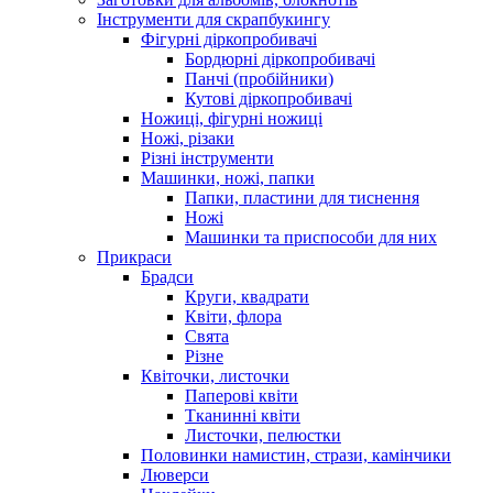
Інструменти для скрапбукингу
Фігурні діркопробивачі
Бордюрні діркопробивачі
Панчі (пробійники)
Кутові діркопробивачі
Ножиці, фігурні ножиці
Ножі, різаки
Різні інструменти
Машинки, ножі, папки
Папки, пластини для тиснення
Ножі
Машинки та приспособи для них
Прикраси
Брадси
Круги, квадрати
Квіти, флора
Свята
Різне
Квіточки, листочки
Паперові квіти
Тканинні квіти
Листочки, пелюстки
Половинки намистин, стрази, камінчики
Люверси