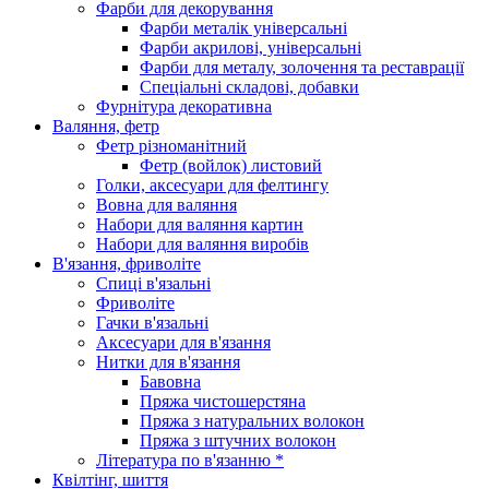
Фарби для декорування
Фарби металік універсальні
Фарби акрилові, універсальні
Фарби для металу, золочення та реставрації
Спеціальні складові, добавки
Фурнітура декоративна
Валяння, фетр
Фетр різноманітний
Фетр (войлок) листовий
Голки, аксесуари для фелтингу
Вовна для валяння
Набори для валяння картин
Набори для валяння виробів
В'язання, фриволіте
Спиці в'язальні
Фриволіте
Гачки в'язальні
Аксесуари для в'язання
Нитки для в'язання
Бавовна
Пряжа чистошерстяна
Пряжа з натуральних волокон
Пряжа з штучних волокон
Література по в'язанню *
Квілтінг, шиття