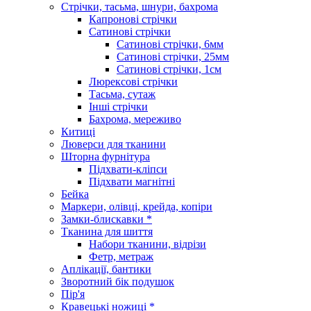
Стрічки, тасьма, шнури, бахрома
Капронові стрічки
Сатинові стрічки
Сатинові стрічки, 6мм
Сатинові стрічки, 25мм
Сатинові стрічки, 1см
Люрексові стрічки
Тасьма, сутаж
Інші стрічки
Бахрома, мереживо
Китиці
Люверси для тканини
Шторна фурнітура
Підхвати-кліпси
Підхвати магнітні
Бейка
Маркери, олівці, крейда, копіри
Замки-блискавки *
Тканина для шиття
Набори тканини, відрізи
Фетр, метраж
Аплікації, бантики
Зворотний бік подушок
Пір'я
Кравецькі ножиці *