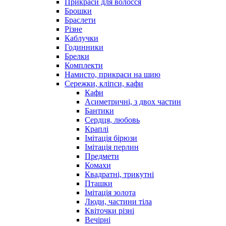
Прикраси для волосся
Брошки
Браслети
Різне
Каблучки
Годинники
Брелки
Комплекти
Намисто, прикраси на шию
Сережки, кліпси, кафи
Кафи
Асиметричні, з двох частин
Бантики
Сердця, любовь
Краплі
Імітація бірюзи
Імітація перлин
Предмети
Комахи
Квадратні, трикутні
Пташки
Імітація золота
Люди, частини тіла
Квіточки різні
Вечірні