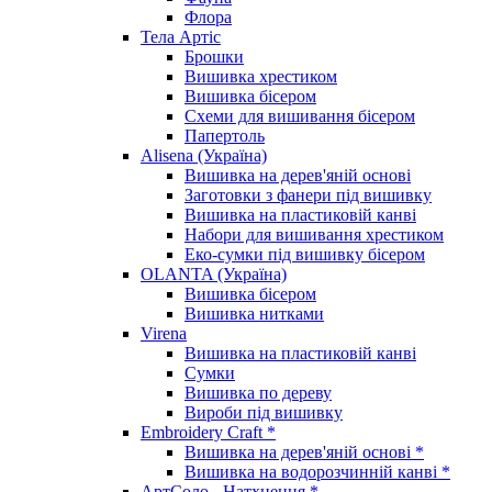
Флора
Тела Артіс
Брошки
Вишивка хрестиком
Вишивка бісером
Схеми для вишивання бісером
Папертоль
Alisena (Україна)
Вишивка на дерев'яній основі
Заготовки з фанери під вишивку
Вишивка на пластиковій канві
Набори для вишивання хрестиком
Еко-сумки під вишивку бісером
OLANTA (Україна)
Вишивка бісером
Вишивка нитками
Virena
Вишивка на пластиковій канві
Сумки
Вишивка по дереву
Вироби під вишивку
Embroidery Craft *
Вишивка на дерев'яній основі *
Вишивка на водорозчинній канві *
АртСоло - Натхнення *