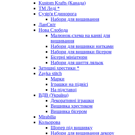
Kustom Krafts (Канада)
ТМ Леді *
Сузір'я Єдинорога
Набори для вишивання
ЛанСвіт
Нова Слобода
Малюнок-схема на канві для
вишивання
Набори для вишивки нитками
Набори для вишивки бісером
Бісерні мініатюри
Набори для шиття ляльок
Затишні хрестики *
Zayka stitch
Марки
Іграшки на підвісі
На підставці
ВДВ (Україна)
Декоративні іграшки
Вишивка хрестиком
Вишивка бісером
Mirabilia
Кольорова
Шопер під вишивку
Набори для вишивання декору