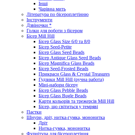
Інші
Чарівна мить
Література по бісероплетінню
Інструменти
Дзвіночки *
Голки для роботи з бісером
Бісер Mill Hill
Бісер Glass Size 6/0 та 8/0
Бісер Seed-Petite
Бісер Glass Seed Beads
Бісер Antique Glass Seed Beads
Бісер Magnifica Glass Beads
Бісер Seed-Frosted Beads
Прикраси Glass & Crystal Treasures
Гудзики Mill Hill (ручна работа)
Міні-набори бісеру
Бісер Glass Pebble Beads
Бісер Glass Bugle Beads
Карти кольорів та трежерсів Mill Hill
Бісер, що світиться у темряві
Паєтки
Шнури, дріт, нитка-гумка, мононитка
Дріт
Нитка-гумка, мононитка
Фурнітура для бісероплетіння