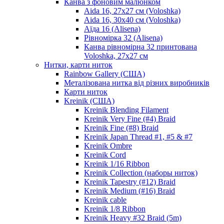
Канва з фоновим малюнком
Aida 16, 27х27 см (Voloshka)
Aida 16, 30х40 см (Voloshka)
Аїда 16 (Alisena)
Рівномірка 32 (Alisena)
Канва рівномірна 32 принтована
Voloshka, 27х27 см
Нитки, карти ниток
Rainbow Gallery (США)
Металізована нитка від різних виробників
Карти ниток
Kreinik (США)
Kreinik Blending Filament
Kreinik Very Fine (#4) Braid
Kreinik Fine (#8) Braid
Kreinik Japan Thread #1, #5 & #7
Kreinik Ombre
Kreinik Cord
Kreinik 1/16 Ribbon
Kreinik Collection (наборы ниток)
Kreinik Tapestry (#12) Braid
Kreinik Medium (#16) Braid
Kreinik cable
Kreinik 1/8 Ribbon
Kreinik Heavy #32 Braid (5m)