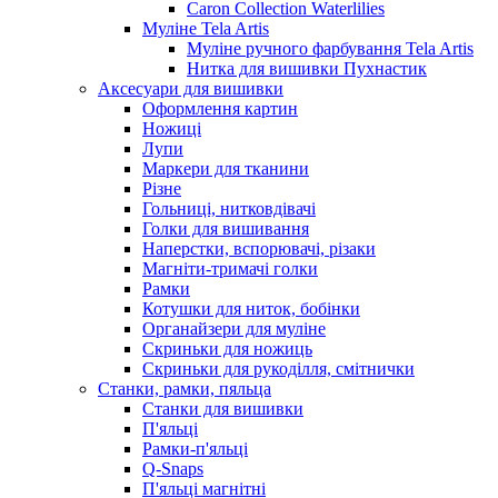
Caron Collection Waterlilies
Муліне Tela Artis
Муліне ручного фарбування Tela Artis
Нитка для вишивки Пухнастик
Аксесуари для вишивки
Оформлення картин
Ножиці
Лупи
Маркери для тканини
Різне
Гольниці, нитковдівачі
Голки для вишивання
Наперстки, вспорювачі, різаки
Магніти-тримачі голки
Рамки
Котушки для ниток, бобінки
Органайзери для муліне
Скриньки для ножиць
Скриньки для рукоділля, смітнички
Станки, рамки, пяльца
Станки для вишивки
П'яльці
Рамки-п'яльці
Q-Snaps
П'яльці магнітні