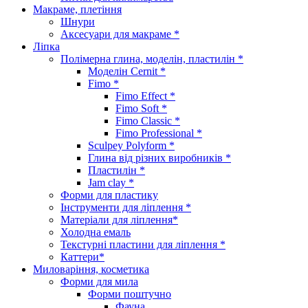
Макраме, плетіння
Шнури
Аксесуари для макраме *
Ліпка
Полімерна глина, моделін, пластилін *
Моделін Cernit *
Fimo *
Fimo Effect *
Fimo Soft *
Fimo Classic *
Fimo Professional *
Sculpey Polyform *
Глина від різних виробників *
Пластилін *
Jam clay *
Форми для пластику
Інструменти для ліплення *
Матеріали для ліплення*
Холодна емаль
Текстурні пластини для ліплення *
Каттери*
Миловаріння, косметика
Форми для мила
Форми поштучно
Фауна