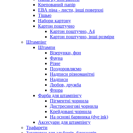
Крепований папір
ЕВА піна - листи, інші поверхні
Тішью
Набори картону
Картон поштучно
Картон поштучно, А4
Картон поштучно, інші розміри
Штампінг
Штампи
Візерунки, фон
Фауна
Різне
Поздоровляємо
Надписи різноманітні
Надписи
Любов, дружба
Флора
Фарба для штампінгу
Пігментні чорнила
Дистресингові чорнила
Крейдовані чорнила
На основі барвника (dye ink)
Аксесуари для штампінгу
Трафарети
Заготовки для альбомів, блокнотів