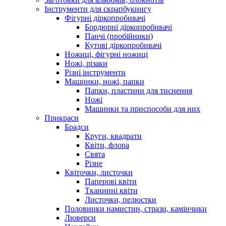
Інструменти для скрапбукингу
Фігурні діркопробивачі
Бордюрні діркопробивачі
Панчі (пробійники)
Кутові діркопробивачі
Ножиці, фігурні ножиці
Ножі, різаки
Різні інструменти
Машинки, ножі, папки
Папки, пластини для тиснення
Ножі
Машинки та приспособи для них
Прикраси
Брадси
Круги, квадрати
Квіти, флора
Свята
Різне
Квіточки, листочки
Паперові квіти
Тканинні квіти
Листочки, пелюстки
Половинки намистин, стрази, камінчики
Люверси