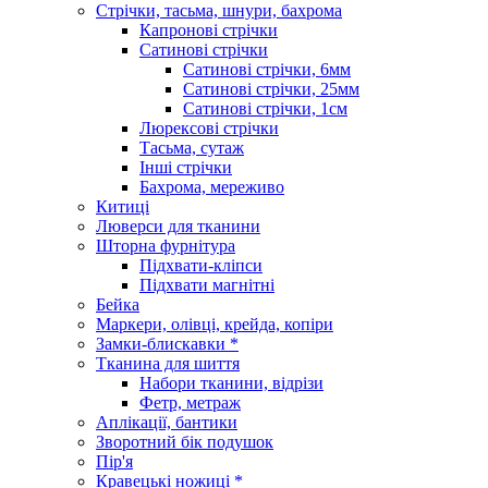
Стрічки, тасьма, шнури, бахрома
Капронові стрічки
Сатинові стрічки
Сатинові стрічки, 6мм
Сатинові стрічки, 25мм
Сатинові стрічки, 1см
Люрексові стрічки
Тасьма, сутаж
Інші стрічки
Бахрома, мереживо
Китиці
Люверси для тканини
Шторна фурнітура
Підхвати-кліпси
Підхвати магнітні
Бейка
Маркери, олівці, крейда, копіри
Замки-блискавки *
Тканина для шиття
Набори тканини, відрізи
Фетр, метраж
Аплікації, бантики
Зворотний бік подушок
Пір'я
Кравецькі ножиці *