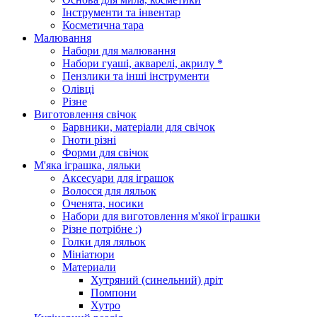
Інструменти та інвентар
Косметична тара
Малювання
Набори для малювання
Набори гуаші, акварелі, акрилу *
Пензлики та інші інструменти
Олівці
Різне
Виготовлення свічок
Барвники, матеріали для свічок
Гноти різні
Форми для свічок
М'яка іграшка, ляльки
Аксесуари для іграшок
Волосся для ляльок
Оченята, носики
Набори для виготовлення м'якої іграшки
Різне потрібне :)
Голки для ляльок
Мініатюри
Материали
Хутряний (синельний) дріт
Помпони
Хутро