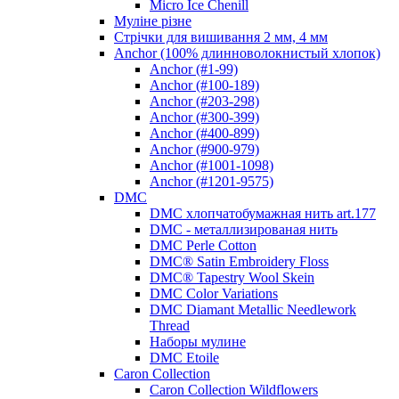
Micro Ice Chenill
Муліне різне
Стрічки для вишивання 2 мм, 4 мм
Anchor (100% длинноволокнистый хлопок)
Anchor (#1-99)
Anchor (#100-189)
Anchor (#203-298)
Anchor (#300-399)
Anchor (#400-899)
Anchor (#900-979)
Anchor (#1001-1098)
Anchor (#1201-9575)
DMC
DMC хлопчатобумажная нить art.177
DMC - металлизированая нить
DMC Perle Cotton
DMC® Satin Embroidery Floss
DMC® Tapestry Wool Skein
DMC Color Variations
DMC Diamant Metallic Needlework
Thread
Наборы мулине
DMC Etoile
Caron Collection
Caron Collection Wildflowers