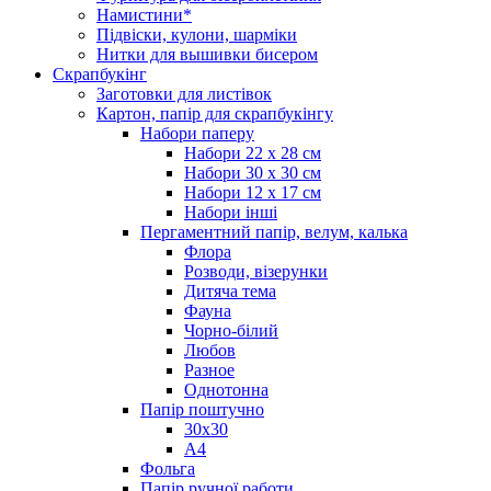
Намистини*
Підвіски, кулони, шарміки
Нитки для вышивки бисером
Скрапбукінг
Заготовки для листівок
Картон, папір для скрапбукінгу
Набори паперу
Набори 22 х 28 см
Набори 30 х 30 см
Набори 12 х 17 см
Набори інші
Пергаментний папір, велум, калька
Флора
Розводи, візерунки
Дитяча тема
Фауна
Чорно-білий
Любов
Разное
Однотонна
Папір поштучно
30х30
А4
Фольга
Папір ручної работи