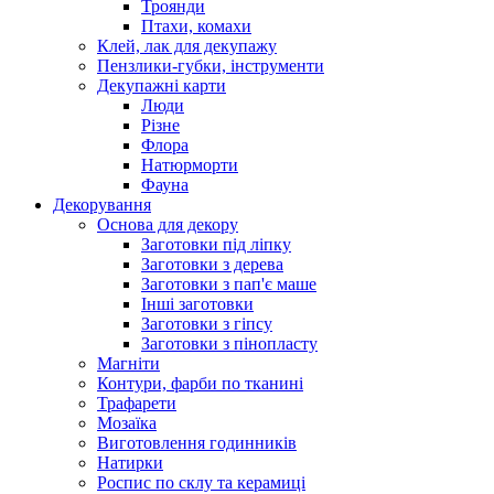
Троянди
Птахи, комахи
Клей, лак для декупажу
Пензлики-губки, інструменти
Декупажні карти
Люди
Різне
Флора
Натюрморти
Фауна
Декорування
Основа для декору
Заготовки під ліпку
Заготовки з дерева
Заготовки з пап'є маше
Інші заготовки
Заготовки з гіпсу
Заготовки з пінопласту
Магніти
Контури, фарби по тканині
Трафарети
Мозаїка
Виготовлення годинників
Натирки
Роспис по склу та керамиці