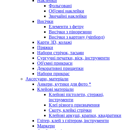
Наклейки
Фольговані
Об'ємні наклейки
Звичайні наклейки
Висічки
Елементи з фетру
Висічки з пінорезини
Висічки з картону (чіпборд)
Карти 3D, колажі
Пряжки
Набори стрічок, тасьми
Сургучні печатки, віск, інструменти
Об'ємні прикраси
Декоративні прищепки
Набори прикрас
Аксесуари, матеріали
Анкери, кутики для фото *
Клейові матеріали
Клейові пістолети, стержні,
інструменти
Клеї різного призначення
Скотч, клейкі стрічки
Клейові аркуші, крапки, квадратики
Глітер, клей з глітером, інструменти
Маркери