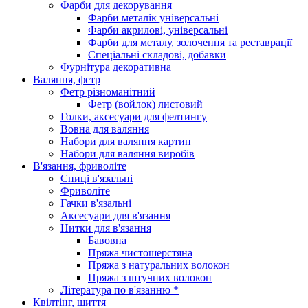
Фарби для декорування
Фарби металік універсальні
Фарби акрилові, універсальні
Фарби для металу, золочення та реставрації
Спеціальні складові, добавки
Фурнітура декоративна
Валяння, фетр
Фетр різноманітний
Фетр (войлок) листовий
Голки, аксесуари для фелтингу
Вовна для валяння
Набори для валяння картин
Набори для валяння виробів
В'язання, фриволіте
Спиці в'язальні
Фриволіте
Гачки в'язальні
Аксесуари для в'язання
Нитки для в'язання
Бавовна
Пряжа чистошерстяна
Пряжа з натуральних волокон
Пряжа з штучних волокон
Література по в'язанню *
Квілтінг, шиття