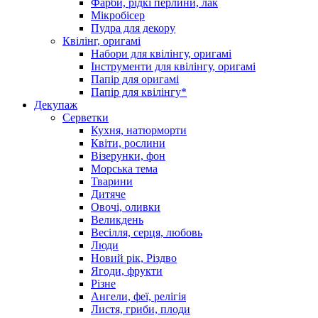
Фарби, рідкі перлини, лак
Мікробісер
Пудра для декору
Квілінг, оригамі
Набори для квілінгу, оригамі
Інструменти для квілінгу, оригамі
Папір для оригамі
Папір для квілінгу*
Декупаж
Серветки
Кухня, натюрморти
Квіти, рослини
Візерунки, фон
Морська тема
Тварини
Дитяче
Овочі, оливки
Великдень
Весілля, серця, любовь
Люди
Новий рік, Різдво
Ягоди, фрукти
Різне
Ангели, феї, релігія
Листя, гриби, плоди