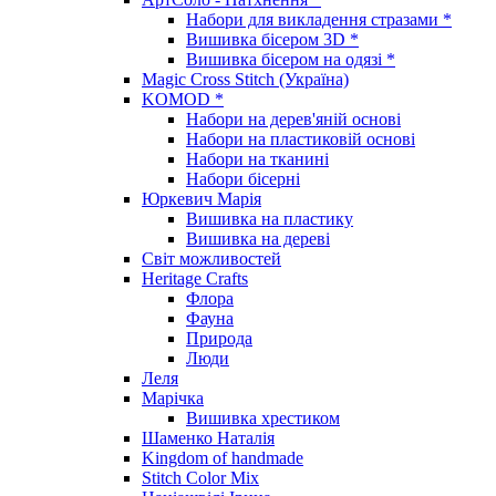
Набори для викладення стразами *
Вишивка бісером 3D *
Вишивка бісером на одязі *
Magic Cross Stitch (Україна)
KOMOD *
Набори на дерев'яній основі
Набори на пластиковій основі
Набори на тканині
Набори бісерні
Юркевич Марія
Вишивка на пластику
Вишивка на дереві
Світ можливостей
Heritage Crafts
Флора
Фауна
Природа
Люди
Леля
Марічка
Вишивка хрестиком
Шаменко Наталія
Kingdom of handmade
Stitch Color Mix