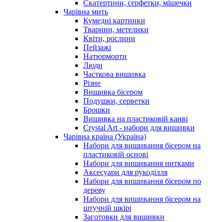
Скатертини, серфетки, мішечки
Чарiвна мить
Кумедні картинки
Тварини, метелики
Квіти, рослини
Пейзажі
Натюрморти
Люди
Часткова вишивка
Різне
Вишивка бісером
Подушки, серветки
Брошки
Вишивка на пластиковій канві
Crystal Art - набори для вишивки
Чарівна країна (Україна)
Набори для вишивання бісером на
пластиковій основі
Набори для вишивання нитками
Аксесуари для рукоділля
Набори для вишивання бісером по
дереву
Набори для вишивання бісером на
штучній шкірі
Заготовки для вишивки