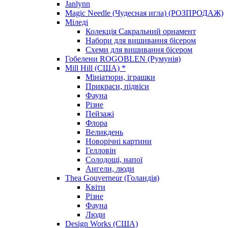
Janlynn
Magic Needle (Чудесная игла) (РОЗПРОДАЖ)
Міледі
Колекція Сакральний орнамент
Набори для вишивання бісером
Схеми для вишивання бісером
Гобелени ROGOBLEN (Румунія)
Mill Hill (США) *
Мініатюри, іграшки
Прикраси, підвіси
Фауна
Різне
Пейзажі
Флора
Великдень
Новорічні картини
Гелловін
Солодощі, напої
Ангели, люди
Thea Gouverneur (Голандія)
Квіти
Різне
Фауна
Люди
Design Works (США)