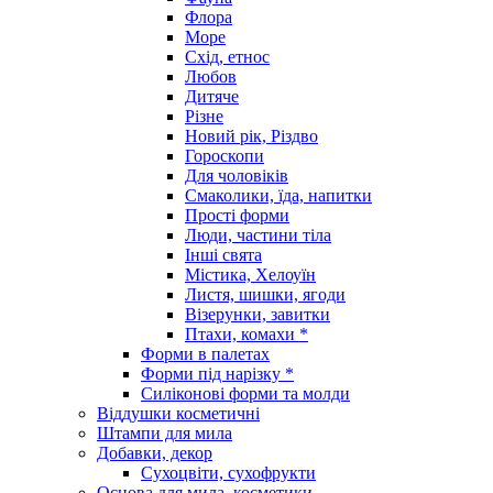
Флора
Море
Схід, етнос
Любов
Дитяче
Різне
Новий рік, Різдво
Гороскопи
Для чоловіків
Смаколики, їда, напитки
Прості форми
Люди, частини тіла
Інші свята
Містика, Хелоуїн
Листя, шишки, ягоди
Візерунки, завитки
Птахи, комахи *
Форми в палетах
Форми під нарізку *
Силіконові форми та молди
Віддушки косметичні
Штампи для мила
Добавки, декор
Сухоцвіти, сухофрукти
Основа для мила, косметики