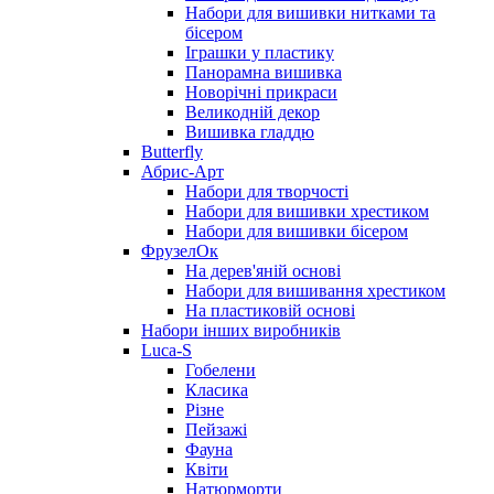
Набори для вишивки нитками та
бісером
Іграшки у пластику
Панорамна вишивка
Новорічні прикраси
Великодній декор
Вишивка гладдю
Butterfly
Абрис-Арт
Набори для творчості
Набори для вишивки хрестиком
Набори для вишивки бісером
ФрузелОк
На дерев'яній основі
Набори для вишивання хрестиком
На пластиковій основі
Набори інших виробників
Luca-S
Гобелени
Класика
Різне
Пейзажі
Фауна
Квіти
Натюрморти