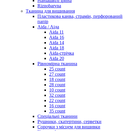
Наніашвілі Ірина
Riznobarvna
Тканина для вишивання
Пластикова канва, страмін, перфорований
папір
Aida / Аіда
Aida 11
Aida 16
Aida 14
Aida 18
Aida-стрічка
Aida 20
Рівномірна тканина
25 count
27 count
18 count
28 count
10 count
32 count
22 count
16 count
35 count
Спеціальні тканини
Рушники, скатертини, серветки
Сорочки з місцем для вишивки