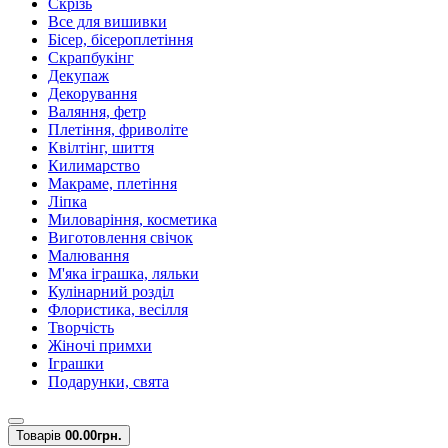
Скрізь
Все для вишивки
Бісер, бісероплетіння
Скрапбукінг
Декупаж
Декорування
Валяння, фетр
Плетіння, фриволіте
Квілтінг, шиття
Килимарство
Макраме, плетіння
Ліпка
Миловаріння, косметика
Виготовлення свічок
Малювання
М'яка іграшка, ляльки
Кулінарний розділ
Флористика, весілля
Творчість
Жіночі примхи
Іграшки
Подарунки, свята
Товарів
0
0.00грн.