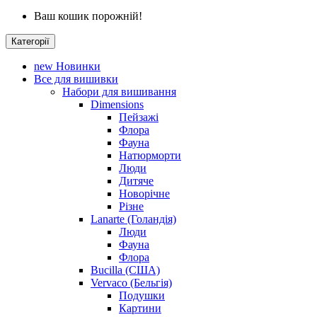
Ваш кошик порожній!
Категорії
new
Новинки
Все для вишивки
Набори для вишивання
Dimensions
Пейзажі
Флора
Фауна
Натюрморти
Люди
Дитяче
Новорічне
Різне
Lanarte (Голандія)
Люди
Фауна
Флора
Bucilla (США)
Vervaco (Бельгія)
Подушки
Картини