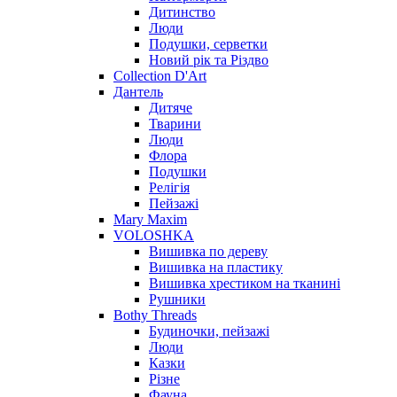
Дитинство
Люди
Подушки, серветки
Новий рік та Різдво
Collection D'Art
Дантель
Дитяче
Тварини
Люди
Флора
Подушки
Релігія
Пейзажі
Mary Maxim
VOLOSHKA
Вишивка по дереву
Вишивка на пластику
Вишивка хрестиком на тканині
Рушники
Bothy Threads
Будиночки, пейзажі
Люди
Казки
Різне
Фауна