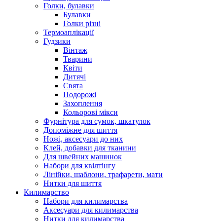
Голки, булавки
Булавки
Голки різні
Термоаплікації
Гудзики
Вінтаж
Тварини
Квіти
Дитячі
Свята
Подорожі
Захоплення
Кольорові мікси
Фурнітура для сумок, шкатулок
Допоміжне для шиття
Ножі, аксесуари до них
Клей, добавки для тканини
Для швейних машинок
Набори для квілтінгу
Лінійки, шаблони, трафарети, мати
Нитки для шиття
Килимарство
Набори для килимарства
Аксесуари для килимарства
Нитки для килимарства