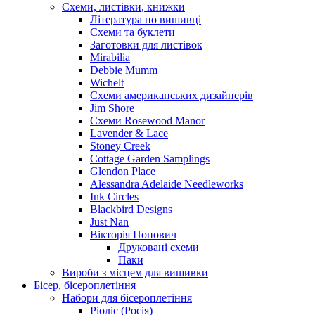
Схеми, листівки, книжки
Література по вишивці
Схеми та буклети
Заготовки для листівок
Mirabilia
Debbie Mumm
Wichelt
Схеми американських дизайнерів
Jim Shore
Cхеми Rosewood Manor
Lavender & Lace
Stoney Creek
Cottage Garden Samplings
Glendon Place
Alessandra Adelaide Needleworks
Ink Circles
Blackbird Designs
Just Nan
Вікторія Попович
Друковані схеми
Паки
Вироби з місцем для вишивки
Бісер, бісероплетіння
Набори для бісероплетіння
Ріоліс (Росія)