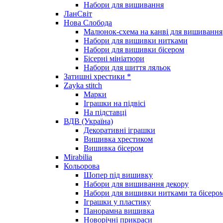
Набори для вишивання
ЛанСвіт
Нова Слобода
Малюнок-схема на канві для вишивання
Набори для вишивки нитками
Набори для вишивки бісером
Бісерні мініатюри
Набори для шиття ляльок
Затишні хрестики *
Zayka stitch
Марки
Іграшки на підвісі
На підставці
ВДВ (Україна)
Декоративні іграшки
Вишивка хрестиком
Вишивка бісером
Mirabilia
Кольорова
Шопер під вишивку
Набори для вишивання декору
Набори для вишивки нитками та бісеро
Іграшки у пластику
Панорамна вишивка
Новорічні прикраси