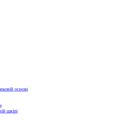
иковій основі
у
ій шкірі