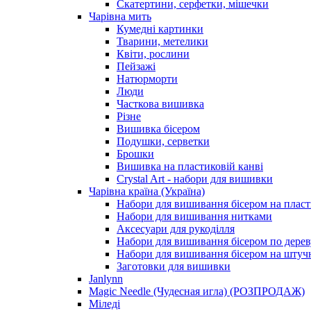
Скатертини, серфетки, мішечки
Чарiвна мить
Кумедні картинки
Тварини, метелики
Квіти, рослини
Пейзажі
Натюрморти
Люди
Часткова вишивка
Різне
Вишивка бісером
Подушки, серветки
Брошки
Вишивка на пластиковій канві
Crystal Art - набори для вишивки
Чарівна країна (Україна)
Набори для вишивання бісером на пласт
Набори для вишивання нитками
Аксесуари для рукоділля
Набори для вишивання бісером по дерев
Набори для вишивання бісером на штучн
Заготовки для вишивки
Janlynn
Magic Needle (Чудесная игла) (РОЗПРОДАЖ)
Міледі