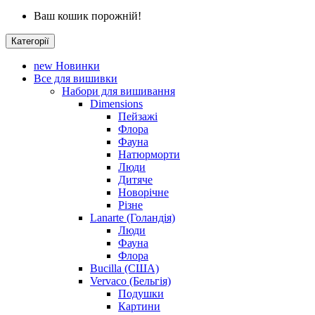
Ваш кошик порожній!
Категорії
new
Новинки
Все для вишивки
Набори для вишивання
Dimensions
Пейзажі
Флора
Фауна
Натюрморти
Люди
Дитяче
Новорічне
Різне
Lanarte (Голандія)
Люди
Фауна
Флора
Bucilla (США)
Vervaco (Бельгія)
Подушки
Картини