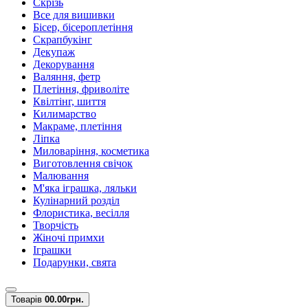
Скрізь
Все для вишивки
Бісер, бісероплетіння
Скрапбукінг
Декупаж
Декорування
Валяння, фетр
Плетіння, фриволіте
Квілтінг, шиття
Килимарство
Макраме, плетіння
Ліпка
Миловаріння, косметика
Виготовлення свічок
Малювання
М'яка іграшка, ляльки
Кулінарний розділ
Флористика, весілля
Творчість
Жіночі примхи
Іграшки
Подарунки, свята
Товарів
0
0.00грн.