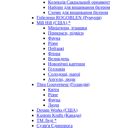
Колекція Сакральний орнамент
Набори для вишивання бісером
Схеми для вишивання бісером
Гобелени ROGOBLEN (Румунія)
Mill Hill (США) *
Мініатюри, іграшки
Прикраси, підвіси
Фауна
Різне
Пейзажі
Флора
Великдень
Новорічні картини
Гелловін
Солодощі, напої
Ангели, люди
Thea Gouverneur (Голандія)
Квіти
Різне
Фауна
Люди
Design Works (США)
Kustom Krafts (Канада)
ТМ Леді *
Сузір'я Єдинорога