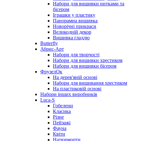
Набори для вишивки нитками та
бісером
Іграшки у пластику
Панорамна вишивка
Новорічні прикраси
Великодній декор
Вишивка гладдю
Butterfly
Абрис-Арт
Набори для творчості
Набори для вишивки хрестиком
Набори для вишивки бісером
ФрузелОк
На дерев'яній основі
Набори для вишивання хрестиком
На пластиковій основі
Набори інших виробників
Luca-S
Гобелени
Класика
Різне
Пейзажі
Фауна
Квіти
Натюрморти