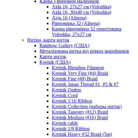
Канва з фоновим малюнком
Aida 16, 27х27 см (Voloshka)
Aida 16, 30х40 см (Voloshka)
Аїда 16 (Alisena)
Рівномірка 32 (Alisena)
Канва рівномірна 32 принтована
Voloshka, 27х27 см
Нитки, карти ниток
Rainbow Gallery (США)
Металізована нитка від різних виробників
Карти ниток
Kreinik (США)
Kreinik Blending Filament
Kreinik Very Fine (#4) Braid
Kreinik Fine (#8) Braid
Kreinik Japan Thread #1, #5 & #7
Kreinik Ombre
Kreinik Cord
Kreinik 1/16 Ribbon
Kreinik Collection (наборы ниток)
Kreinik Tapestry (#12) Braid
Kreinik Medium (#16) Braid
Kreinik cable
Kreinik 1/8 Ribbon
Kreinik Heavy #32 Braid (5m)