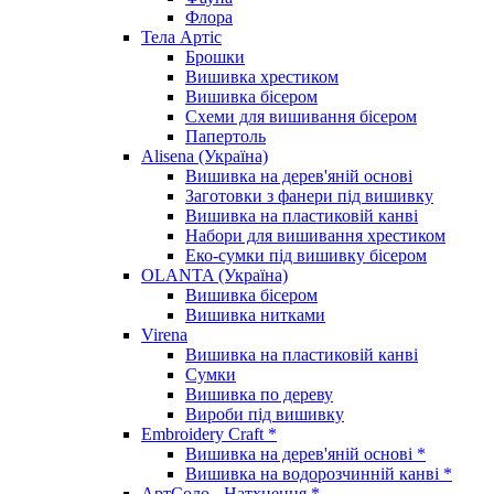
Флора
Тела Артіс
Брошки
Вишивка хрестиком
Вишивка бісером
Схеми для вишивання бісером
Папертоль
Alisena (Україна)
Вишивка на дерев'яній основі
Заготовки з фанери під вишивку
Вишивка на пластиковій канві
Набори для вишивання хрестиком
Еко-сумки під вишивку бісером
OLANTA (Україна)
Вишивка бісером
Вишивка нитками
Virena
Вишивка на пластиковій канві
Сумки
Вишивка по дереву
Вироби під вишивку
Embroidery Craft *
Вишивка на дерев'яній основі *
Вишивка на водорозчинній канві *
АртСоло - Натхнення *