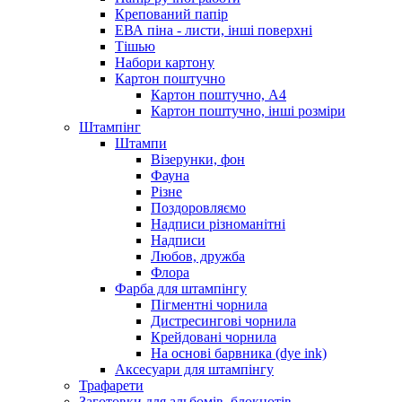
Крепований папір
ЕВА піна - листи, інші поверхні
Тішью
Набори картону
Картон поштучно
Картон поштучно, А4
Картон поштучно, інші розміри
Штампінг
Штампи
Візерунки, фон
Фауна
Різне
Поздоровляємо
Надписи різноманітні
Надписи
Любов, дружба
Флора
Фарба для штампінгу
Пігментні чорнила
Дистресингові чорнила
Крейдовані чорнила
На основі барвника (dye ink)
Аксесуари для штампінгу
Трафарети
Заготовки для альбомів, блокнотів