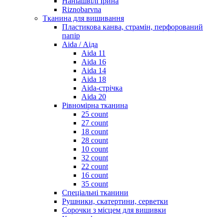
Наніашвілі Ірина
Riznobarvna
Тканина для вишивання
Пластикова канва, страмін, перфорований
папір
Aida / Аіда
Aida 11
Aida 16
Aida 14
Aida 18
Aida-стрічка
Aida 20
Рівномірна тканина
25 count
27 count
18 count
28 count
10 count
32 count
22 count
16 count
35 count
Спеціальні тканини
Рушники, скатертини, серветки
Сорочки з місцем для вишивки