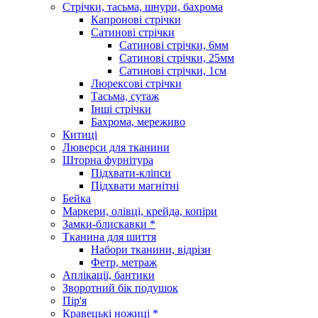
Стрічки, тасьма, шнури, бахрома
Капронові стрічки
Сатинові стрічки
Сатинові стрічки, 6мм
Сатинові стрічки, 25мм
Сатинові стрічки, 1см
Люрексові стрічки
Тасьма, сутаж
Інші стрічки
Бахрома, мереживо
Китиці
Люверси для тканини
Шторна фурнітура
Підхвати-кліпси
Підхвати магнітні
Бейка
Маркери, олівці, крейда, копіри
Замки-блискавки *
Тканина для шиття
Набори тканини, відрізи
Фетр, метраж
Аплікації, бантики
Зворотний бік подушок
Пір'я
Кравецькі ножиці *