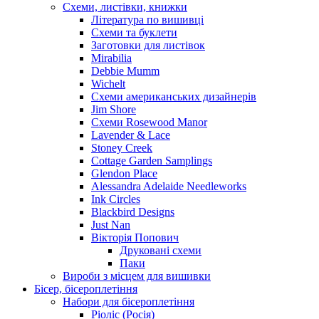
Схеми, листівки, книжки
Література по вишивці
Схеми та буклети
Заготовки для листівок
Mirabilia
Debbie Mumm
Wichelt
Схеми американських дизайнерів
Jim Shore
Cхеми Rosewood Manor
Lavender & Lace
Stoney Creek
Cottage Garden Samplings
Glendon Place
Alessandra Adelaide Needleworks
Ink Circles
Blackbird Designs
Just Nan
Вікторія Попович
Друковані схеми
Паки
Вироби з місцем для вишивки
Бісер, бісероплетіння
Набори для бісероплетіння
Ріоліс (Росія)