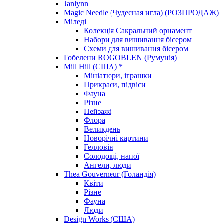
Janlynn
Magic Needle (Чудесная игла) (РОЗПРОДАЖ)
Міледі
Колекція Сакральний орнамент
Набори для вишивання бісером
Схеми для вишивання бісером
Гобелени ROGOBLEN (Румунія)
Mill Hill (США) *
Мініатюри, іграшки
Прикраси, підвіси
Фауна
Різне
Пейзажі
Флора
Великдень
Новорічні картини
Гелловін
Солодощі, напої
Ангели, люди
Thea Gouverneur (Голандія)
Квіти
Різне
Фауна
Люди
Design Works (США)