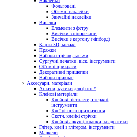
Наклейки
Фольговані
Об'ємні наклейки
Звичайні наклейки
Висічки
Елементи з фетру
Висічки з пінорезини
Висічки з картону (чіпборд)
Карти 3D, колажі
Пряжки
Набори стрічок, тасьми
Сургучні печатки, віск, інструменти
Об'ємні прикраси
Декоративні прищепки
Набори прикрас
Аксесуари, матеріали
Анкери, кутики для фото *
Клейові матеріали
Клейові пістолети, стержні,
інструменти
Клеї різного призначення
Скотч, клейкі стрічки
Клейові аркуші, крапки, квадратики
Глітер, клей з глітером, інструменти
Маркери