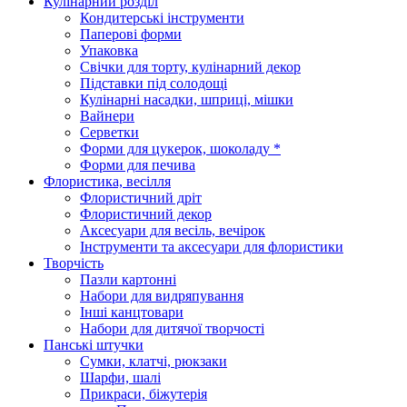
Кулінарний розділ
Кондитерські інструменти
Паперові форми
Упаковка
Свічки для торту, кулінарний декор
Підставки під солодощі
Кулінарні насадки, шприці, мішки
Вайнери
Серветки
Форми для цукерок, шоколаду *
Форми для печива
Флористика, весілля
Флористичний дріт
Флористичний декор
Аксесуари для весіль, вечірок
Інструменти та аксесуари для флористики
Творчість
Пазли картонні
Набори для видряпування
Інші канцтовари
Набори для дитячої творчості
Панські штучки
Сумки, клатчі, рюкзаки
Шарфи, шалі
Прикраси, біжутерія