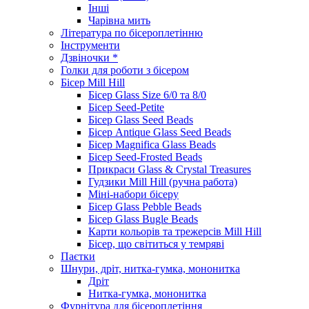
Інші
Чарівна мить
Література по бісероплетінню
Інструменти
Дзвіночки *
Голки для роботи з бісером
Бісер Mill Hill
Бісер Glass Size 6/0 та 8/0
Бісер Seed-Petite
Бісер Glass Seed Beads
Бісер Antique Glass Seed Beads
Бісер Magnifica Glass Beads
Бісер Seed-Frosted Beads
Прикраси Glass & Crystal Treasures
Гудзики Mill Hill (ручна работа)
Міні-набори бісеру
Бісер Glass Pebble Beads
Бісер Glass Bugle Beads
Карти кольорів та трежерсів Mill Hill
Бісер, що світиться у темряві
Паєтки
Шнури, дріт, нитка-гумка, мононитка
Дріт
Нитка-гумка, мононитка
Фурнітура для бісероплетіння