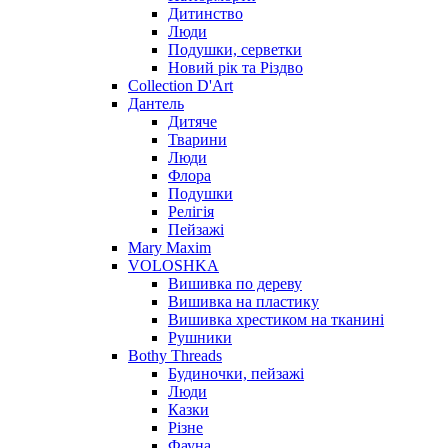
Дитинство
Люди
Подушки, серветки
Новий рік та Різдво
Collection D'Art
Дантель
Дитяче
Тварини
Люди
Флора
Подушки
Релігія
Пейзажі
Mary Maxim
VOLOSHKA
Вишивка по дереву
Вишивка на пластику
Вишивка хрестиком на тканині
Рушники
Bothy Threads
Будиночки, пейзажі
Люди
Казки
Різне
Фауна