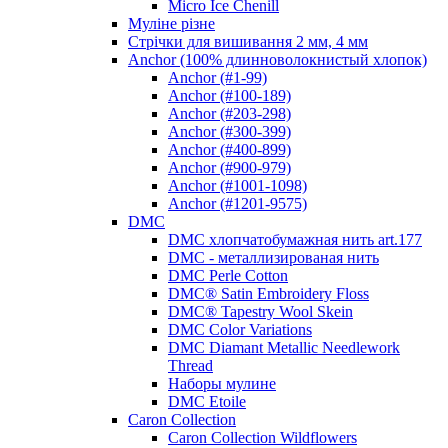
Micro Ice Chenill
Муліне різне
Стрічки для вишивання 2 мм, 4 мм
Anchor (100% длинноволокнистый хлопок)
Anchor (#1-99)
Anchor (#100-189)
Anchor (#203-298)
Anchor (#300-399)
Anchor (#400-899)
Anchor (#900-979)
Anchor (#1001-1098)
Anchor (#1201-9575)
DMC
DMC хлопчатобумажная нить art.177
DMC - металлизированая нить
DMC Perle Cotton
DMC® Satin Embroidery Floss
DMC® Tapestry Wool Skein
DMC Color Variations
DMC Diamant Metallic Needlework
Thread
Наборы мулине
DMC Etoile
Caron Collection
Caron Collection Wildflowers