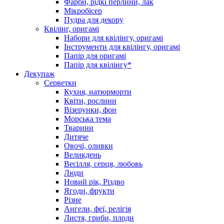
Фарби, рідкі перлини, лак
Мікробісер
Пудра для декору
Квілінг, оригамі
Набори для квілінгу, оригамі
Інструменти для квілінгу, оригамі
Папір для оригамі
Папір для квілінгу*
Декупаж
Серветки
Кухня, натюрморти
Квіти, рослини
Візерунки, фон
Морська тема
Тварини
Дитяче
Овочі, оливки
Великдень
Весілля, серця, любовь
Люди
Новий рік, Різдво
Ягоди, фрукти
Різне
Ангели, феї, релігія
Листя, гриби, плоди