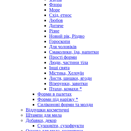
Флора
Море
Схід, етнос
Любов
Дитяче
Різне
Новий рік, Різдво
Гороскопи
Для чоловіків
Смаколики, їда, напитки
Прості форми
Люди, частини тіла
Інші свята
Містика, Хелоуїн
Листя, шишки, ягоди
Візерунки, завитки
Птахи, комахи *
Форми в палетах
Форми під нарізку *
Силіконові форми та молди
Віддушки косметичні
Штампи для мила
Добавки, декор
Сухоцвіти, сухофрукти
Основа для мила, косметики