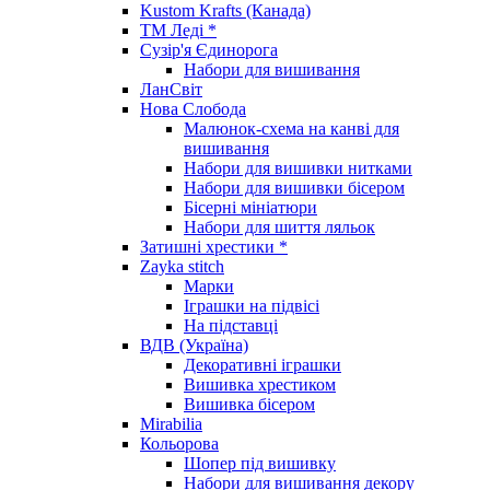
Kustom Krafts (Канада)
ТМ Леді *
Сузір'я Єдинорога
Набори для вишивання
ЛанСвіт
Нова Слобода
Малюнок-схема на канві для
вишивання
Набори для вишивки нитками
Набори для вишивки бісером
Бісерні мініатюри
Набори для шиття ляльок
Затишні хрестики *
Zayka stitch
Марки
Іграшки на підвісі
На підставці
ВДВ (Україна)
Декоративні іграшки
Вишивка хрестиком
Вишивка бісером
Mirabilia
Кольорова
Шопер під вишивку
Набори для вишивання декору