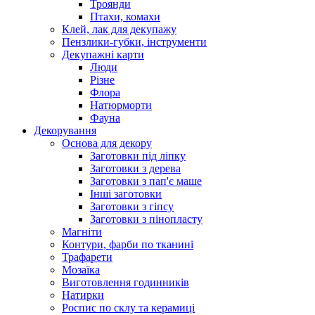
Троянди
Птахи, комахи
Клей, лак для декупажу
Пензлики-губки, інструменти
Декупажні карти
Люди
Різне
Флора
Натюрморти
Фауна
Декорування
Основа для декору
Заготовки під ліпку
Заготовки з дерева
Заготовки з пап'є маше
Інші заготовки
Заготовки з гіпсу
Заготовки з пінопласту
Магніти
Контури, фарби по тканині
Трафарети
Мозаїка
Виготовлення годинників
Натирки
Роспис по склу та керамиці