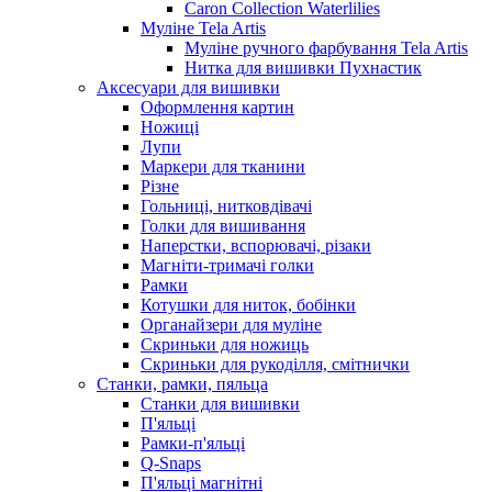
Caron Collection Waterlilies
Муліне Tela Artis
Муліне ручного фарбування Tela Artis
Нитка для вишивки Пухнастик
Аксесуари для вишивки
Оформлення картин
Ножиці
Лупи
Маркери для тканини
Різне
Гольниці, нитковдівачі
Голки для вишивання
Наперстки, вспорювачі, різаки
Магніти-тримачі голки
Рамки
Котушки для ниток, бобінки
Органайзери для муліне
Скриньки для ножиць
Скриньки для рукоділля, смітнички
Станки, рамки, пяльца
Станки для вишивки
П'яльці
Рамки-п'яльці
Q-Snaps
П'яльці магнітні