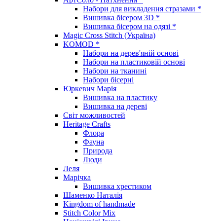
Набори для викладення стразами *
Вишивка бісером 3D *
Вишивка бісером на одязі *
Magic Cross Stitch (Україна)
KOMOD *
Набори на дерев'яній основі
Набори на пластиковій основі
Набори на тканині
Набори бісерні
Юркевич Марія
Вишивка на пластику
Вишивка на дереві
Світ можливостей
Heritage Crafts
Флора
Фауна
Природа
Люди
Леля
Марічка
Вишивка хрестиком
Шаменко Наталія
Kingdom of handmade
Stitch Color Mix