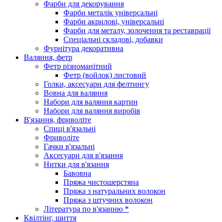
Фарби для декорування
Фарби металік універсальні
Фарби акрилові, універсальні
Фарби для металу, золочення та реставрації
Спеціальні складові, добавки
Фурнітура декоративна
Валяння, фетр
Фетр різноманітний
Фетр (войлок) листовий
Голки, аксесуари для фелтингу
Вовна для валяння
Набори для валяння картин
Набори для валяння виробів
В'язання, фриволіте
Спиці в'язальні
Фриволіте
Гачки в'язальні
Аксесуари для в'язання
Нитки для в'язання
Бавовна
Пряжа чистошерстяна
Пряжа з натуральних волокон
Пряжа з штучних волокон
Література по в'язанню *
Квілтінг, шиття