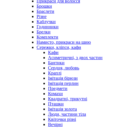
Прикраси для волосся
Брошки
Браслети
Різне
Каблучки
Годинники
Брелки
Комплекти
Намисто, прикраси на шию
Сережки, кліпси, кафи
Кафи
Асиметричні, з двох частин
Бантики
Сердця, любовь
Краплі
Імітація бірюзи
Імітація перлин
Предмети
Комахи
Квадратні, трикутні
Пташки
Імітація золота
Люди, частини тіла
Квіточки різні
Вечірні