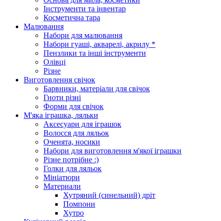
Інструменти та інвентар
Косметична тара
Малювання
Набори для малювання
Набори гуаші, акварелі, акрилу *
Пензлики та інші інструменти
Олівці
Різне
Виготовлення свічок
Барвники, матеріали для свічок
Гноти різні
Форми для свічок
М'яка іграшка, ляльки
Аксесуари для іграшок
Волосся для ляльок
Оченята, носики
Набори для виготовлення м'якої іграшки
Різне потрібне :)
Голки для ляльок
Мініатюри
Материали
Хутряний (синельний) дріт
Помпони
Хутро