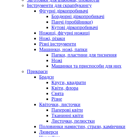
Інструменти для скрапбукингу
Фігурні діркопробивачі
Бордюрні діркопробивачі
Панчі (пробійники)
Кутові діркопробивачі
Ножиці, фігурні ножиці
Ножі, різаки
Різні інструменти
Машинки, ножі, папки
Папки, пластини для тиснення
Ножі
Машинки та приспособи для них
Прикраси
Брадси
Круги, квадрати
Квіти, флора
Свята
Різне
Квіточки, листочки
Паперові квіти
Тканинні квіти
Листочки, пелюстки
Половинки намистин, стрази, камінчики
Люверси