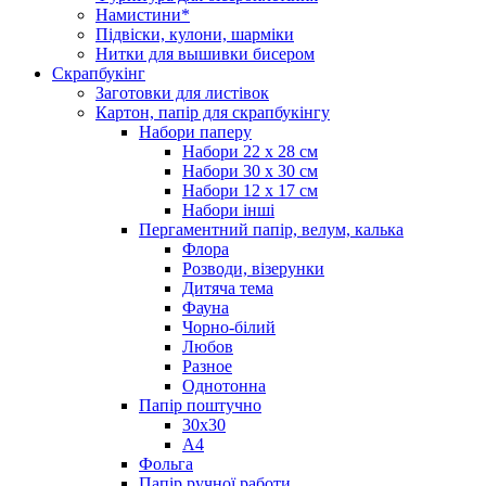
Намистини*
Підвіски, кулони, шарміки
Нитки для вышивки бисером
Скрапбукінг
Заготовки для листівок
Картон, папір для скрапбукінгу
Набори паперу
Набори 22 х 28 см
Набори 30 х 30 см
Набори 12 х 17 см
Набори інші
Пергаментний папір, велум, калька
Флора
Розводи, візерунки
Дитяча тема
Фауна
Чорно-білий
Любов
Разное
Однотонна
Папір поштучно
30х30
А4
Фольга
Папір ручної работи