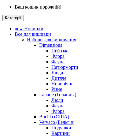
Ваш кошик порожній!
Категорії
new
Новинки
Все для вишивки
Набори для вишивання
Dimensions
Пейзажі
Флора
Фауна
Натюрморти
Люди
Дитяче
Новорічне
Різне
Lanarte (Голандія)
Люди
Фауна
Флора
Bucilla (США)
Vervaco (Бельгія)
Подушки
Картини