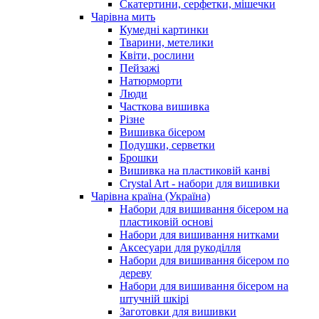
Скатертини, серфетки, мішечки
Чарiвна мить
Кумедні картинки
Тварини, метелики
Квіти, рослини
Пейзажі
Натюрморти
Люди
Часткова вишивка
Різне
Вишивка бісером
Подушки, серветки
Брошки
Вишивка на пластиковій канві
Crystal Art - набори для вишивки
Чарівна країна (Україна)
Набори для вишивання бісером на
пластиковій основі
Набори для вишивання нитками
Аксесуари для рукоділля
Набори для вишивання бісером по
дереву
Набори для вишивання бісером на
штучній шкірі
Заготовки для вишивки