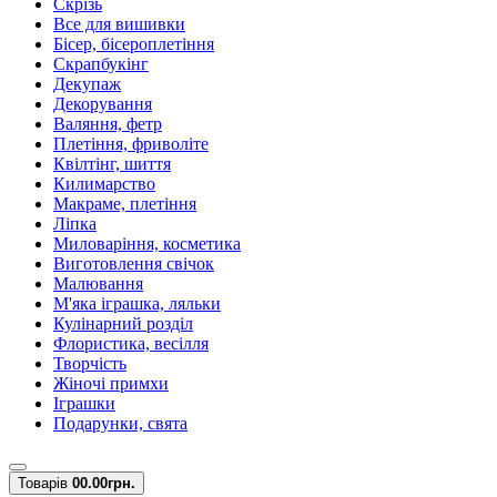
Скрізь
Все для вишивки
Бісер, бісероплетіння
Скрапбукінг
Декупаж
Декорування
Валяння, фетр
Плетіння, фриволіте
Квілтінг, шиття
Килимарство
Макраме, плетіння
Ліпка
Миловаріння, косметика
Виготовлення свічок
Малювання
М'яка іграшка, ляльки
Кулінарний розділ
Флористика, весілля
Творчість
Жіночі примхи
Іграшки
Подарунки, свята
Товарів
0
0.00грн.