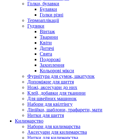
Голки, булавки
Булавки
Голки різні
Термоаплікації
Гудзики
Вінтаж
Тварини
Квіти
Дитячі
Свята
Подорожі
Захоплення
Кольорові мікси
Фурнітура для сумок, шкатулок
Допоміжне для шиття
Ножі, аксесуари до них
Клей, добавки для тканини
Для швейних машинок
Набори для квілтінгу
Лінійки, шаблони, трафарети, мати
Нитки для шиття
Килимарство
Набори для килимарства
Аксесуари для килимарства
Нитки для килимарства