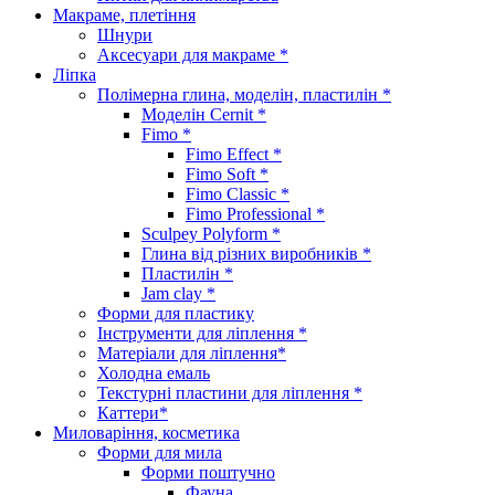
Макраме, плетіння
Шнури
Аксесуари для макраме *
Ліпка
Полімерна глина, моделін, пластилін *
Моделін Cernit *
Fimo *
Fimo Effect *
Fimo Soft *
Fimo Classic *
Fimo Professional *
Sculpey Polyform *
Глина від різних виробників *
Пластилін *
Jam clay *
Форми для пластику
Інструменти для ліплення *
Матеріали для ліплення*
Холодна емаль
Текстурні пластини для ліплення *
Каттери*
Миловаріння, косметика
Форми для мила
Форми поштучно
Фауна