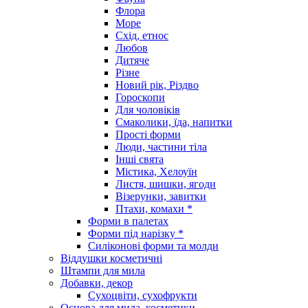
Флора
Море
Схід, етнос
Любов
Дитяче
Різне
Новий рік, Різдво
Гороскопи
Для чоловіків
Смаколики, їда, напитки
Прості форми
Люди, частини тіла
Інші свята
Містика, Хелоуїн
Листя, шишки, ягоди
Візерунки, завитки
Птахи, комахи *
Форми в палетах
Форми під нарізку *
Силіконові форми та молди
Віддушки косметичні
Штампи для мила
Добавки, декор
Сухоцвіти, сухофрукти
Основа для мила, косметики