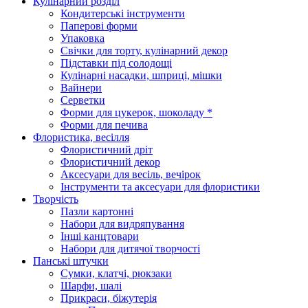
Кулінарний розділ
Кондитерські інструменти
Паперові форми
Упаковка
Свічки для торту, кулінарний декор
Підставки під солодощі
Кулінарні насадки, шприці, мішки
Вайнери
Серветки
Форми для цукерок, шоколаду *
Форми для печива
Флористика, весілля
Флористичний дріт
Флористичний декор
Аксесуари для весіль, вечірок
Інструменти та аксесуари для флористики
Творчість
Пазли картонні
Набори для видряпування
Інші канцтовари
Набори для дитячої творчості
Панські штучки
Сумки, клатчі, рюкзаки
Шарфи, шалі
Прикраси, біжутерія