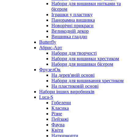
Набори для вишивки нитками та
бісером
Іграшки у пластику
Панорамна вишивка
Новорічні прикраси
Великодній декор
Вишивка гладдю
Butterfly
Абрис-Арт
Набори для творчості
Набори для вишивки хрестиком
Набори для вишивки бісером
ФрузелОк
На дерев'яній основі
Набори для вишивання хрестиком
На пластиковій основі
Набори інших виробників
Luca-S
Гобелени
Класика
Різне
Пейзажі
Фауна
Квіти
Натюрморти