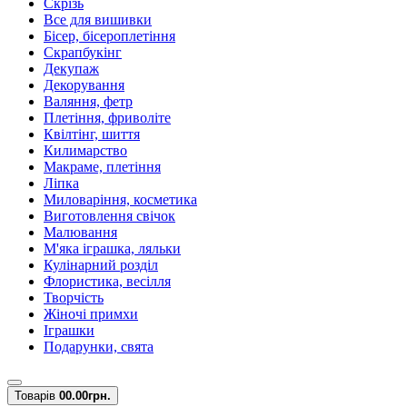
Скрізь
Все для вишивки
Бісер, бісероплетіння
Скрапбукінг
Декупаж
Декорування
Валяння, фетр
Плетіння, фриволіте
Квілтінг, шиття
Килимарство
Макраме, плетіння
Ліпка
Миловаріння, косметика
Виготовлення свічок
Малювання
М'яка іграшка, ляльки
Кулінарний розділ
Флористика, весілля
Творчість
Жіночі примхи
Іграшки
Подарунки, свята
Товарів
0
0.00грн.