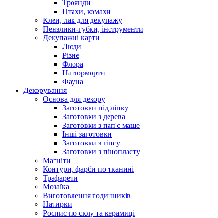
Троянди
Птахи, комахи
Клей, лак для декупажу
Пензлики-губки, інструменти
Декупажні карти
Люди
Різне
Флора
Натюрморти
Фауна
Декорування
Основа для декору
Заготовки під ліпку
Заготовки з дерева
Заготовки з пап'є маше
Інші заготовки
Заготовки з гіпсу
Заготовки з пінопласту
Магніти
Контури, фарби по тканині
Трафарети
Мозаїка
Виготовлення годинників
Натирки
Роспис по склу та керамиці