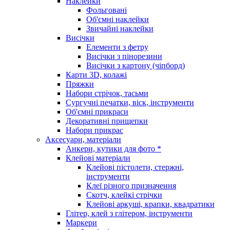
Наклейки
Фольговані
Об'ємні наклейки
Звичайні наклейки
Висічки
Елементи з фетру
Висічки з пінорезини
Висічки з картону (чіпборд)
Карти 3D, колажі
Пряжки
Набори стрічок, тасьми
Сургучні печатки, віск, інструменти
Об'ємні прикраси
Декоративні прищепки
Набори прикрас
Аксесуари, матеріали
Анкери, кутики для фото *
Клейові матеріали
Клейові пістолети, стержні,
інструменти
Клеї різного призначення
Скотч, клейкі стрічки
Клейові аркуші, крапки, квадратики
Глітер, клей з глітером, інструменти
Маркери