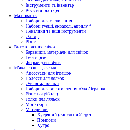
Інструменти та інвентар
Косметична тара
Малювання
Набори для малювання
Набори гуаші, акварелі, акрилу *
Пензлики та інші інструменти
Олівці
Різне
Виготовлення свічок
Барвники, матеріали для свічок
Гноти різні
Форми для свічок
М'яка іграшка, ляльки
Аксесуари для іграшок
Волосся для ляльок
Оченята, носики
Набори для виготовлення м'якої іграшки
Різне потрібне :)
Голки для ляльок
Мініатюри
Материали
Хутряний (синельний) дріт
Помпони
Хутро