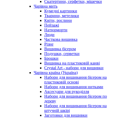
Скатертини, серфетки, мішечки
Чарiвна мить
Кумедні картинки
Тварини, метелики
Квіти, рослини
Пейзажі
Натюрморти
Люди
Часткова вишивка
Різне
Вишивка бісером
Подушки, серветки
Брошки
Вишивка на пластиковій канві
Crystal Art - набори для вишивки
Чарівна країна (Україна)
Набори для вишивання бісером на
пластиковій основі
Набори для вишивання нитками
Аксесуари для рукоділля
Набори для вишивання бісером по
дереву
Набори для вишивання бісером на
штучній шкірі
Заготовки для вишивки