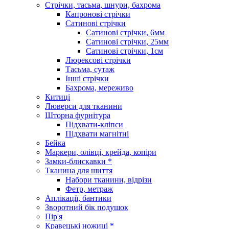
Стрічки, тасьма, шнури, бахрома
Капронові стрічки
Сатинові стрічки
Сатинові стрічки, 6мм
Сатинові стрічки, 25мм
Сатинові стрічки, 1см
Люрексові стрічки
Тасьма, сутаж
Інші стрічки
Бахрома, мереживо
Китиці
Люверси для тканини
Шторна фурнітура
Підхвати-кліпси
Підхвати магнітні
Бейка
Маркери, олівці, крейда, копіри
Замки-блискавки *
Тканина для шиття
Набори тканини, відрізи
Фетр, метраж
Аплікації, бантики
Зворотний бік подушок
Пір'я
Кравецькі ножиці *