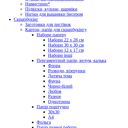
Намистини*
Підвіски, кулони, шарміки
Нитки для вышивки бисером
Скрапбукінг
Заготовки для листівок
Картон, папір для скрапбукінгу
Набори паперу
Набори 22 х 28 см
Набори 30 х 30 см
Набори 12 х 17 см
Набори інші
Пергаментний папір, велум, калька
Флора
Розводи, візерунки
Дитяча тема
Фауна
Чорно-білий
Любов
Разное
Однотонна
Папір поштучно
30х30
А4
Фольга
Папір ручної работи