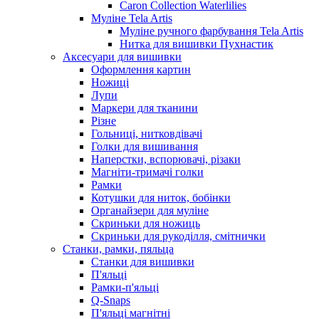
Caron Collection Waterlilies
Муліне Tela Artis
Муліне ручного фарбування Tela Artis
Нитка для вишивки Пухнастик
Аксесуари для вишивки
Оформлення картин
Ножиці
Лупи
Маркери для тканини
Різне
Гольниці, нитковдівачі
Голки для вишивання
Наперстки, вспорювачі, різаки
Магніти-тримачі голки
Рамки
Котушки для ниток, бобінки
Органайзери для муліне
Скриньки для ножиць
Скриньки для рукоділля, смітнички
Станки, рамки, пяльца
Станки для вишивки
П'яльці
Рамки-п'яльці
Q-Snaps
П'яльці магнітні