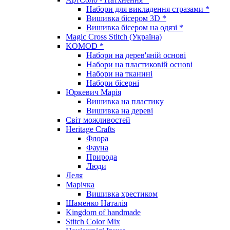
Набори для викладення стразами *
Вишивка бісером 3D *
Вишивка бісером на одязі *
Magic Cross Stitch (Україна)
KOMOD *
Набори на дерев'яній основі
Набори на пластиковій основі
Набори на тканині
Набори бісерні
Юркевич Марія
Вишивка на пластику
Вишивка на дереві
Світ можливостей
Heritage Crafts
Флора
Фауна
Природа
Люди
Леля
Марічка
Вишивка хрестиком
Шаменко Наталія
Kingdom of handmade
Stitch Color Mix