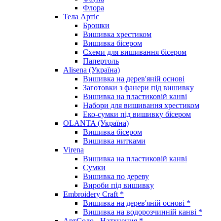
Флора
Тела Артіс
Брошки
Вишивка хрестиком
Вишивка бісером
Схеми для вишивання бісером
Папертоль
Alisena (Україна)
Вишивка на дерев'яній основі
Заготовки з фанери під вишивку
Вишивка на пластиковій канві
Набори для вишивання хрестиком
Еко-сумки під вишивку бісером
OLANTA (Україна)
Вишивка бісером
Вишивка нитками
Virena
Вишивка на пластиковій канві
Сумки
Вишивка по дереву
Вироби під вишивку
Embroidery Craft *
Вишивка на дерев'яній основі *
Вишивка на водорозчинній канві *
АртСоло - Натхнення *