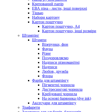
Крепований папір
ЕВА піна - листи, інші поверхні
Тішью
Набори картону
Картон поштучно
Картон поштучно, А4
Картон поштучно, інші розміри
Штампінг
Штампи
Візерунки, фон
Фауна
Різне
Поздоровляємо
Надписи різноманітні
Надписи
Любов, дружба
Флора
Фарба для штампінгу
Пігментні чорнила
Дистресингові чорнила
Крейдовані чорнила
На основі барвника (dye ink)
Аксесуари для штампінгу
Трафарети
Заготовки для альбомів, блокнотів