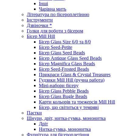
Інші
Чарівна мить
Література по бісероплетінню
Інструменти
Дзвіночки *
Голки для роботи з бісером
Бісер Mill Hill
Бісер Glass Size 6/0 та 8/0
Бісер Seed-Petite
Бісер Glass Seed Beads
Бісер Antique Glass Seed Beads
Бісер Magnifica Glass Beads
Бісер Seed-Frosted Beads
Прикраси Glass & Crystal Treasures
Гудзики Mill Hill (ручна работа)
Міні-набори бісеру
Бісер Glass Pebble Beads
Бісер Glass Bugle Beads
Карти кольорів та трежерсів Mill Hill
Бісер, що світиться у темряві
Паєтки
Шнури, дріт, нитка-гумка, мононитка
Дріт
Нитка-гумка, мононитка
Фурнітура для бісероплетіння