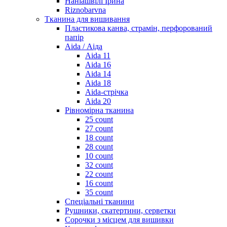
Наніашвілі Ірина
Riznobarvna
Тканина для вишивання
Пластикова канва, страмін, перфорований
папір
Aida / Аіда
Aida 11
Aida 16
Aida 14
Aida 18
Aida-стрічка
Aida 20
Рівномірна тканина
25 count
27 count
18 count
28 count
10 count
32 count
22 count
16 count
35 count
Спеціальні тканини
Рушники, скатертини, серветки
Сорочки з місцем для вишивки