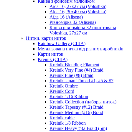
Канва з фоновим малюнком
Aida 16, 27х27 см (Voloshka)
Aida 16, 30х40 см (Voloshka)
Аїда 16 (Alisena)
Рівномірка 32 (Alisena)
Канва рівномірна 32 принтована
Voloshka, 27х27 см
Нитки, карти ниток
Rainbow Gallery (США)
Металізована нитка від різних виробників
Карти ниток
Kreinik (США)
Kreinik Blending Filament
Kreinik Very Fine (#4) Braid
Kreinik Fine (#8) Braid
Kreinik Japan Thread #1, #5 & #7
Kreinik Ombre
Kreinik Cord
Kreinik 1/16 Ribbon
Kreinik Collection (наборы ниток)
Kreinik Tapestry (#12) Braid
Kreinik Medium (#16) Braid
Kreinik cable
Kreinik 1/8 Ribbon
Kreinik Heavy #32 Braid (5m)