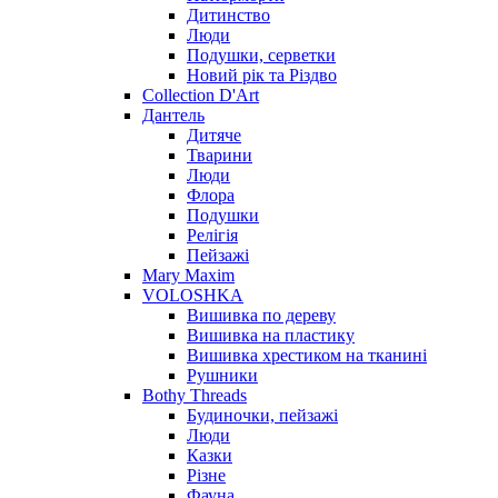
Дитинство
Люди
Подушки, серветки
Новий рік та Різдво
Collection D'Art
Дантель
Дитяче
Тварини
Люди
Флора
Подушки
Релігія
Пейзажі
Mary Maxim
VOLOSHKA
Вишивка по дереву
Вишивка на пластику
Вишивка хрестиком на тканині
Рушники
Bothy Threads
Будиночки, пейзажі
Люди
Казки
Різне
Фауна