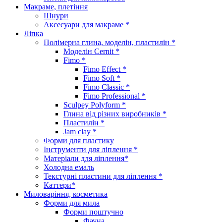
Макраме, плетіння
Шнури
Аксесуари для макраме *
Ліпка
Полімерна глина, моделін, пластилін *
Моделін Cernit *
Fimo *
Fimo Effect *
Fimo Soft *
Fimo Classic *
Fimo Professional *
Sculpey Polyform *
Глина від різних виробників *
Пластилін *
Jam clay *
Форми для пластику
Інструменти для ліплення *
Матеріали для ліплення*
Холодна емаль
Текстурні пластини для ліплення *
Каттери*
Миловаріння, косметика
Форми для мила
Форми поштучно
Фауна