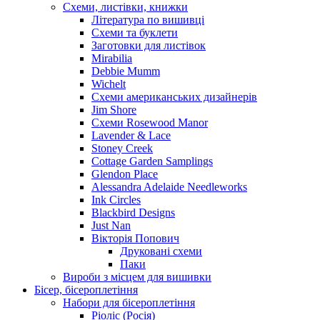
Схеми, листівки, книжки
Література по вишивці
Схеми та буклети
Заготовки для листівок
Mirabilia
Debbie Mumm
Wichelt
Схеми американських дизайнерів
Jim Shore
Cхеми Rosewood Manor
Lavender & Lace
Stoney Creek
Cottage Garden Samplings
Glendon Place
Alessandra Adelaide Needleworks
Ink Circles
Blackbird Designs
Just Nan
Вікторія Попович
Друковані схеми
Паки
Вироби з місцем для вишивки
Бісер, бісероплетіння
Набори для бісероплетіння
Ріоліс (Росія)