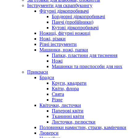
Інструменти для скрапбукингу
Фігурні діркопробивачі
Бордюрні діркопробивачі
Панчі (пробійники)
Кутові діркопробивачі
Ножиці, фігурні ножиці
Ножі, різаки
Різні інструменти
Машинки, ножі, папки
Папки, пластини для тиснення
Ножі
Машинки та приспособи для них
Прикраси
Брадси
Круги, квадрати
Квіти, флора
Свята
Різне
Квіточки, листочки
Паперові квіти
Тканинні квіти
Листочки, пелюстки
Половинки намистин, стрази, камінчики
Люверси