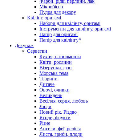
Фарби, рідкі перлини, лак
Мікробісер
Пудра для декору
Квілінг, оригамі
Набори для квілінгу, оригамі
Інструменти для квілінгу, оригамі
Папір для оригамі
Папір для квілінгу*
Декупаж
Серветки
Кухня, натюрморти
Квіти, рослини
Візерунки, фон
Морська тема
Тварини
Дитяче
Овочі, оливки
Великдень
Весілля, серця, любовь
Люди
Новий рік, Різдво
Ягоди, фрукти
Різне
Ангели, феї, релігія
Листя, гриби, плоди