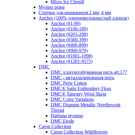
Micro Ice Chenill
Муліне різне
Стрічки для вишивання 2 мм, 4 мм
Anchor (100% длинноволокнистый хлопок)
Anchor (#1-99)
Anchor (#100-189)
Anchor (#203-298)
Anchor (#300-399)
Anchor (#400-899)
Anchor (#900-979)
Anchor (#1001-1098)
Anchor (#1201-9575)
DMC
DMC хлопчатобумажная нить art.177
DMC - металлизированая нить
DMC Perle Cotton
DMC® Satin Embroidery Floss
DMC® Tapestry Wool Skein
DMC Color Variations
DMC Diamant Metallic Needlework
Thread
Наборы мулине
DMC Etoile
Caron Collection
Caron Collection Wildflowers