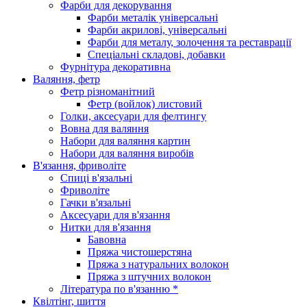
Фарби для декорування
Фарби металік універсальні
Фарби акрилові, універсальні
Фарби для металу, золочення та реставрації
Спеціальні складові, добавки
Фурнітура декоративна
Валяння, фетр
Фетр різноманітний
Фетр (войлок) листовий
Голки, аксесуари для фелтингу
Вовна для валяння
Набори для валяння картин
Набори для валяння виробів
В'язання, фриволіте
Спиці в'язальні
Фриволіте
Гачки в'язальні
Аксесуари для в'язання
Нитки для в'язання
Бавовна
Пряжа чистошерстяна
Пряжа з натуральних волокон
Пряжа з штучних волокон
Література по в'язанню *
Квілтінг, шиття