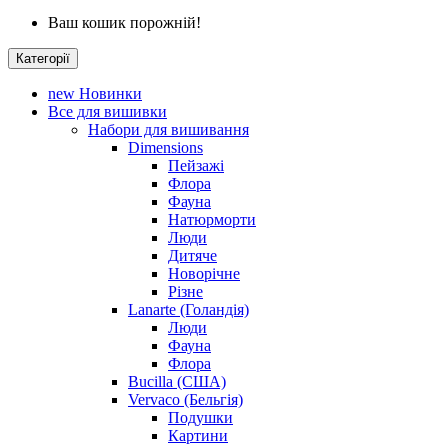
Ваш кошик порожній!
Категорії
new
Новинки
Все для вишивки
Набори для вишивання
Dimensions
Пейзажі
Флора
Фауна
Натюрморти
Люди
Дитяче
Новорічне
Різне
Lanarte (Голандія)
Люди
Фауна
Флора
Bucilla (США)
Vervaco (Бельгія)
Подушки
Картини