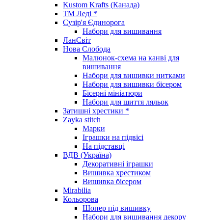
Kustom Krafts (Канада)
ТМ Леді *
Сузір'я Єдинорога
Набори для вишивання
ЛанСвіт
Нова Слобода
Малюнок-схема на канві для
вишивання
Набори для вишивки нитками
Набори для вишивки бісером
Бісерні мініатюри
Набори для шиття ляльок
Затишні хрестики *
Zayka stitch
Марки
Іграшки на підвісі
На підставці
ВДВ (Україна)
Декоративні іграшки
Вишивка хрестиком
Вишивка бісером
Mirabilia
Кольорова
Шопер під вишивку
Набори для вишивання декору