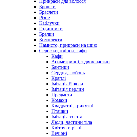
Прикраси для волосся
Брошки
Браслети
Різне
Каблучки
Годинники
Брелки
Комплекти
Намисто, прикраси на шию
Сережки, кліпси, кафи
Кафи
Асиметричні, з двох частин
Бантики
Сердця, любовь
Краплі
Імітація бірюзи
Імітація перлин
Предмети
Комахи
Квадратні, трикутні
Пташки
Імітація золота
Люди, частини тіла
Квіточки різні
Вечірні