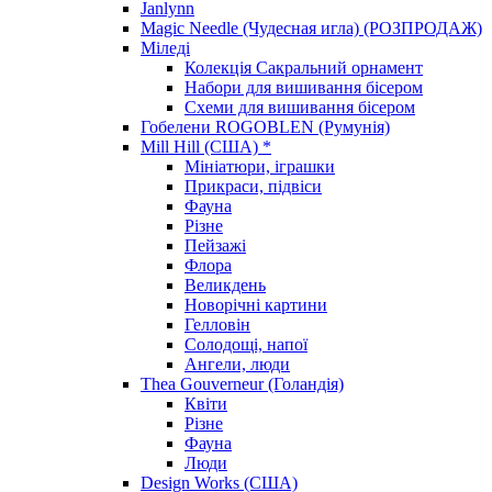
Janlynn
Magic Needle (Чудесная игла) (РОЗПРОДАЖ)
Міледі
Колекція Сакральний орнамент
Набори для вишивання бісером
Схеми для вишивання бісером
Гобелени ROGOBLEN (Румунія)
Mill Hill (США) *
Мініатюри, іграшки
Прикраси, підвіси
Фауна
Різне
Пейзажі
Флора
Великдень
Новорічні картини
Гелловін
Солодощі, напої
Ангели, люди
Thea Gouverneur (Голандія)
Квіти
Різне
Фауна
Люди
Design Works (США)