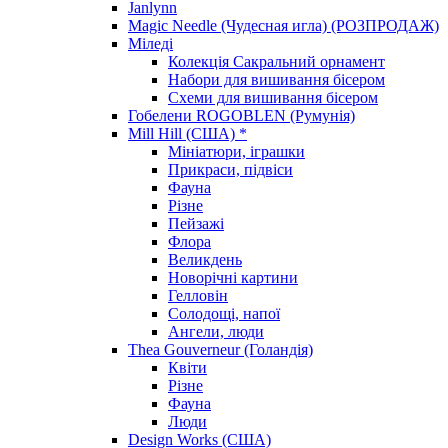
Janlynn
Magic Needle (Чудесная игла) (РОЗПРОДАЖ)
Міледі
Колекція Сакральний орнамент
Набори для вишивання бісером
Схеми для вишивання бісером
Гобелени ROGOBLEN (Румунія)
Mill Hill (США) *
Мініатюри, іграшки
Прикраси, підвіси
Фауна
Різне
Пейзажі
Флора
Великдень
Новорічні картини
Гелловін
Солодощі, напої
Ангели, люди
Thea Gouverneur (Голандія)
Квіти
Різне
Фауна
Люди
Design Works (США)