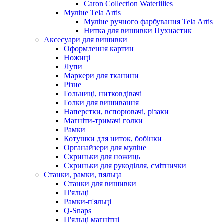
Caron Collection Waterlilies
Муліне Tela Artis
Муліне ручного фарбування Tela Artis
Нитка для вишивки Пухнастик
Аксесуари для вишивки
Оформлення картин
Ножиці
Лупи
Маркери для тканини
Різне
Гольниці, нитковдівачі
Голки для вишивання
Наперстки, вспорювачі, різаки
Магніти-тримачі голки
Рамки
Котушки для ниток, бобінки
Органайзери для муліне
Скриньки для ножиць
Скриньки для рукоділля, смітнички
Станки, рамки, пяльца
Станки для вишивки
П'яльці
Рамки-п'яльці
Q-Snaps
П'яльці магнітні