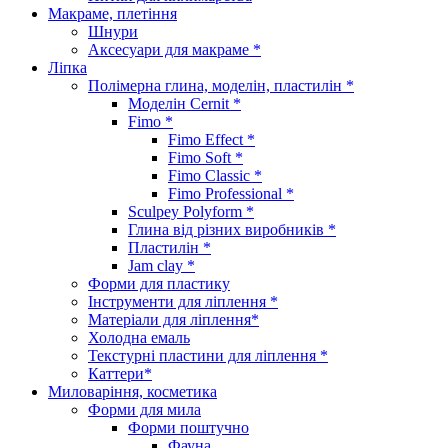
Макраме, плетіння
Шнури
Аксесуари для макраме *
Ліпка
Полімерна глина, моделін, пластилін *
Моделін Cernit *
Fimo *
Fimo Effect *
Fimo Soft *
Fimo Classic *
Fimo Professional *
Sculpey Polyform *
Глина від різних виробників *
Пластилін *
Jam clay *
Форми для пластику
Інструменти для ліплення *
Матеріали для ліплення*
Холодна емаль
Текстурні пластини для ліплення *
Каттери*
Миловаріння, косметика
Форми для мила
Форми поштучно
Фауна