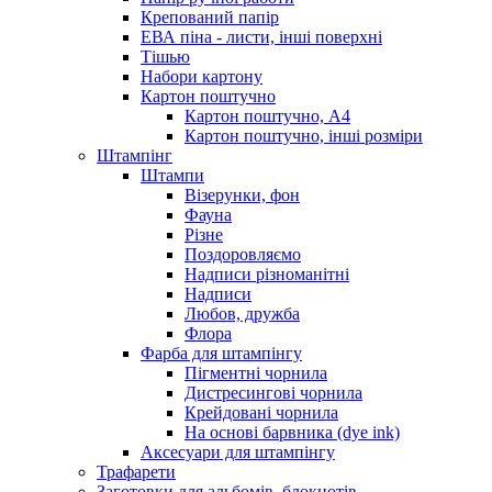
Крепований папір
ЕВА піна - листи, інші поверхні
Тішью
Набори картону
Картон поштучно
Картон поштучно, А4
Картон поштучно, інші розміри
Штампінг
Штампи
Візерунки, фон
Фауна
Різне
Поздоровляємо
Надписи різноманітні
Надписи
Любов, дружба
Флора
Фарба для штампінгу
Пігментні чорнила
Дистресингові чорнила
Крейдовані чорнила
На основі барвника (dye ink)
Аксесуари для штампінгу
Трафарети
Заготовки для альбомів, блокнотів