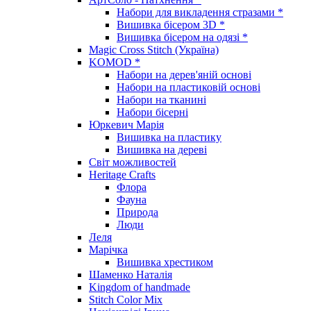
Набори для викладення стразами *
Вишивка бісером 3D *
Вишивка бісером на одязі *
Magic Cross Stitch (Україна)
KOMOD *
Набори на дерев'яній основі
Набори на пластиковій основі
Набори на тканині
Набори бісерні
Юркевич Марія
Вишивка на пластику
Вишивка на дереві
Світ можливостей
Heritage Crafts
Флора
Фауна
Природа
Люди
Леля
Марічка
Вишивка хрестиком
Шаменко Наталія
Kingdom of handmade
Stitch Color Mix