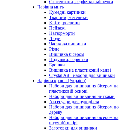
Скатертини, серфетки, мішечки
Чарiвна мить
Кумедні картинки
Тварини, метелики
Квіти, рослини
Пейзажі
Натюрморти
Люди
Часткова вишивка
Різне
Вишивка бісером
Подушки, серветки
Брошки
Вишивка на пластиковій канві
Crystal Art - набори для вишивки
Чарівна країна (Україна)
Набори для вишивання бісером на
пластиковій основі
Набори для вишивання нитками
Аксесуари для рукоділля
Набори для вишивання бісером по
дереву
Набори для вишивання бісером на
штучній шкірі
Заготовки для вишивки