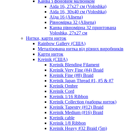
Канва з фоновим малюнком
Aida 16, 27х27 см (Voloshka)
Aida 16, 30х40 см (Voloshka)
Аїда 16 (Alisena)
Рівномірка 32 (Alisena)
Канва рівномірна 32 принтована
Voloshka, 27х27 см
Нитки, карти ниток
Rainbow Gallery (США)
Металізована нитка від різних виробників
Карти ниток
Kreinik (США)
Kreinik Blending Filament
Kreinik Very Fine (#4) Braid
Kreinik Fine (#8) Braid
Kreinik Japan Thread #1, #5 & #7
Kreinik Ombre
Kreinik Cord
Kreinik 1/16 Ribbon
Kreinik Collection (наборы ниток)
Kreinik Tapestry (#12) Braid
Kreinik Medium (#16) Braid
Kreinik cable
Kreinik 1/8 Ribbon
Kreinik Heavy #32 Braid (5m)