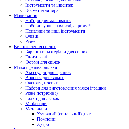
Інструменти та інвентар
Косметична тара
Малювання
Набори для малювання
Набори гуаші, акварелі, акрилу *
Пензлики та інші інструменти
Олівці
Різне
Виготовлення свічок
Барвники, матеріали для свічок
Гноти різні
Форми для свічок
М'яка іграшка, ляльки
Аксесуари для іграшок
Волосся для ляльок
Оченята, носики
Набори для виготовлення м'якої іграшки
Різне потрібне :)
Голки для ляльок
Мініатюри
Материали
Хутряний (синельний) дріт
Помпони
Хутро