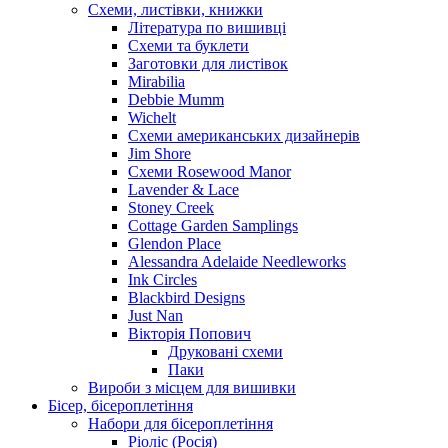
Схеми, листівки, книжки
Література по вишивці
Схеми та буклети
Заготовки для листівок
Mirabilia
Debbie Mumm
Wichelt
Схеми американських дизайнерів
Jim Shore
Cхеми Rosewood Manor
Lavender & Lace
Stoney Creek
Cottage Garden Samplings
Glendon Place
Alessandra Adelaide Needleworks
Ink Circles
Blackbird Designs
Just Nan
Вікторія Попович
Друковані схеми
Паки
Вироби з місцем для вишивки
Бісер, бісероплетіння
Набори для бісероплетіння
Ріоліс (Росія)