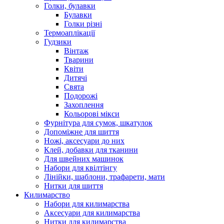
Голки, булавки
Булавки
Голки різні
Термоаплікації
Гудзики
Вінтаж
Тварини
Квіти
Дитячі
Свята
Подорожі
Захоплення
Кольорові мікси
Фурнітура для сумок, шкатулок
Допоміжне для шиття
Ножі, аксесуари до них
Клей, добавки для тканини
Для швейних машинок
Набори для квілтінгу
Лінійки, шаблони, трафарети, мати
Нитки для шиття
Килимарство
Набори для килимарства
Аксесуари для килимарства
Нитки для килимарства