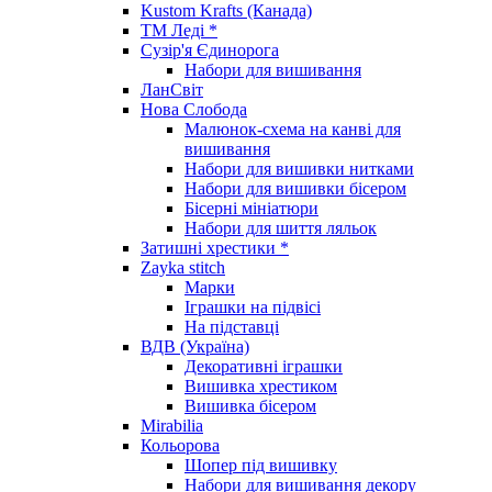
Kustom Krafts (Канада)
ТМ Леді *
Сузір'я Єдинорога
Набори для вишивання
ЛанСвіт
Нова Слобода
Малюнок-схема на канві для
вишивання
Набори для вишивки нитками
Набори для вишивки бісером
Бісерні мініатюри
Набори для шиття ляльок
Затишні хрестики *
Zayka stitch
Марки
Іграшки на підвісі
На підставці
ВДВ (Україна)
Декоративні іграшки
Вишивка хрестиком
Вишивка бісером
Mirabilia
Кольорова
Шопер під вишивку
Набори для вишивання декору