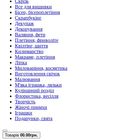
Скрізь
Все для вишивки
Бісер, бісероплетіння
Скрапбукінг
Декупаж
Декорування
Валяння, фетр
Плетіння, фриволіте
Квілтінг, шиття
Килимарство
Макраме, плетіння
Ліпка
Миловаріння, косметика
Виготовлення свічок
Малювання
М'яка іграшка, ляльки
Кулінарний розділ
Флористика, весілля
Творчість
Жіночі примхи
Іграшки
Подарунки, свята
Товарів
0
0.00грн.