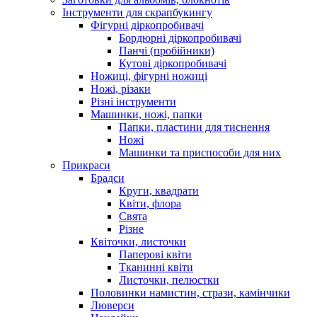
Інструменти для скрапбукингу
Фігурні діркопробивачі
Бордюрні діркопробивачі
Панчі (пробійники)
Кутові діркопробивачі
Ножиці, фігурні ножиці
Ножі, різаки
Різні інструменти
Машинки, ножі, папки
Папки, пластини для тиснення
Ножі
Машинки та приспособи для них
Прикраси
Брадси
Круги, квадрати
Квіти, флора
Свята
Різне
Квіточки, листочки
Паперові квіти
Тканинні квіти
Листочки, пелюстки
Половинки намистин, стрази, камінчики
Люверси