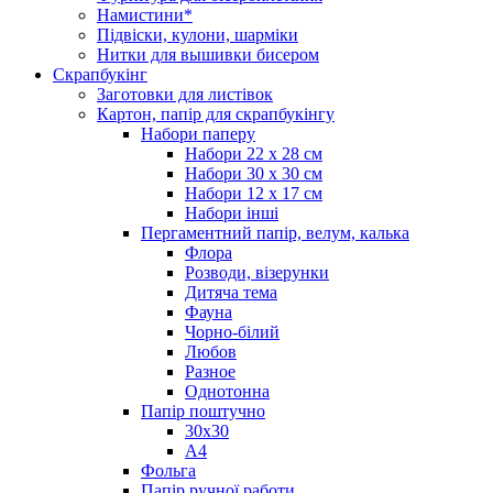
Намистини*
Підвіски, кулони, шарміки
Нитки для вышивки бисером
Скрапбукінг
Заготовки для листівок
Картон, папір для скрапбукінгу
Набори паперу
Набори 22 х 28 см
Набори 30 х 30 см
Набори 12 х 17 см
Набори інші
Пергаментний папір, велум, калька
Флора
Розводи, візерунки
Дитяча тема
Фауна
Чорно-білий
Любов
Разное
Однотонна
Папір поштучно
30х30
А4
Фольга
Папір ручної работи