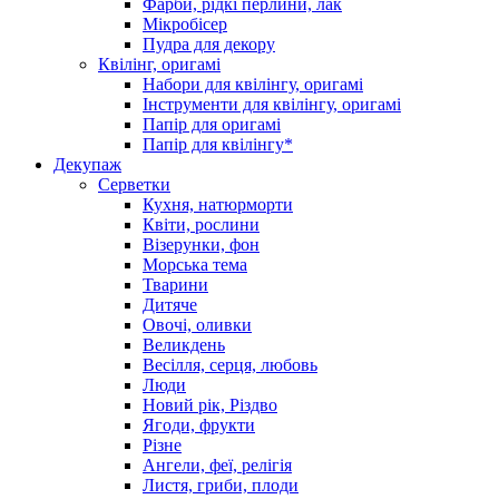
Фарби, рідкі перлини, лак
Мікробісер
Пудра для декору
Квілінг, оригамі
Набори для квілінгу, оригамі
Інструменти для квілінгу, оригамі
Папір для оригамі
Папір для квілінгу*
Декупаж
Серветки
Кухня, натюрморти
Квіти, рослини
Візерунки, фон
Морська тема
Тварини
Дитяче
Овочі, оливки
Великдень
Весілля, серця, любовь
Люди
Новий рік, Різдво
Ягоди, фрукти
Різне
Ангели, феї, релігія
Листя, гриби, плоди