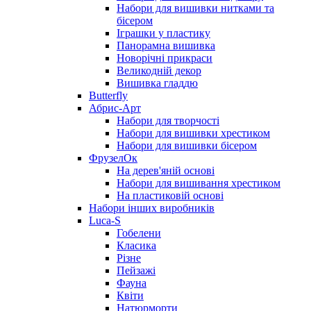
Набори для вишивки нитками та
бісером
Іграшки у пластику
Панорамна вишивка
Новорічні прикраси
Великодній декор
Вишивка гладдю
Butterfly
Абрис-Арт
Набори для творчості
Набори для вишивки хрестиком
Набори для вишивки бісером
ФрузелОк
На дерев'яній основі
Набори для вишивання хрестиком
На пластиковій основі
Набори інших виробників
Luca-S
Гобелени
Класика
Різне
Пейзажі
Фауна
Квіти
Натюрморти