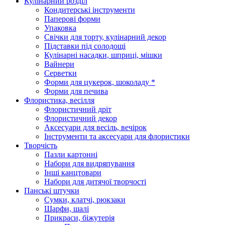
Кулінарний розділ
Кондитерські інструменти
Паперові форми
Упаковка
Свічки для торту, кулінарний декор
Підставки під солодощі
Кулінарні насадки, шприці, мішки
Вайнери
Серветки
Форми для цукерок, шоколаду *
Форми для печива
Флористика, весілля
Флористичний дріт
Флористичний декор
Аксесуари для весіль, вечірок
Інструменти та аксесуари для флористики
Творчість
Пазли картонні
Набори для видряпування
Інші канцтовари
Набори для дитячої творчості
Панські штучки
Сумки, клатчі, рюкзаки
Шарфи, шалі
Прикраси, біжутерія