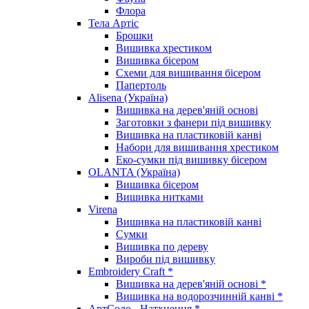
Флора
Тела Артіс
Брошки
Вишивка хрестиком
Вишивка бісером
Схеми для вишивання бісером
Папертоль
Alisena (Україна)
Вишивка на дерев'яній основі
Заготовки з фанери під вишивку
Вишивка на пластиковій канві
Набори для вишивання хрестиком
Еко-сумки під вишивку бісером
OLANTA (Україна)
Вишивка бісером
Вишивка нитками
Virena
Вишивка на пластиковій канві
Сумки
Вишивка по дереву
Вироби під вишивку
Embroidery Craft *
Вишивка на дерев'яній основі *
Вишивка на водорозчинній канві *
АртСоло - Натхнення *