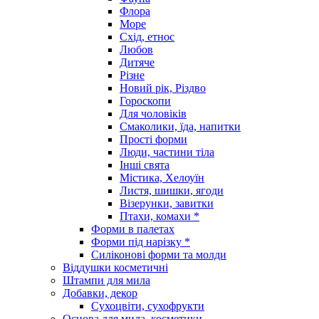
Флора
Море
Схід, етнос
Любов
Дитяче
Різне
Новий рік, Різдво
Гороскопи
Для чоловіків
Смаколики, їда, напитки
Прості форми
Люди, частини тіла
Інші свята
Містика, Хелоуїн
Листя, шишки, ягоди
Візерунки, завитки
Птахи, комахи *
Форми в палетах
Форми під нарізку *
Силіконові форми та молди
Віддушки косметичні
Штампи для мила
Добавки, декор
Сухоцвіти, сухофрукти
Основа для мила, косметики