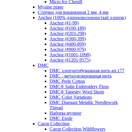
Micro Ice Chenill
Муліне різне
Стрічки для вишивання 2 мм, 4 мм
Anchor (100% длинноволокнистый хлопок)
Anchor (#1-99)
Anchor (#100-189)
Anchor (#203-298)
Anchor (#300-399)
Anchor (#400-899)
Anchor (#900-979)
Anchor (#1001-1098)
Anchor (#1201-9575)
DMC
DMC хлопчатобумажная нить art.177
DMC - металлизированая нить
DMC Perle Cotton
DMC® Satin Embroidery Floss
DMC® Tapestry Wool Skein
DMC Color Variations
DMC Diamant Metallic Needlework
Thread
Наборы мулине
DMC Etoile
Caron Collection
Caron Collection Wildflowers