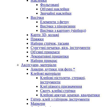
Наклейки
Фольговані
Об'ємні наклейки
Звичайні наклейки
Висічки
Елементи з фетру
Висічки з пінорезини
Висічки з картону (чіпборд)
Карти 3D, колажі
Пряжки
Набори стрічок, тасьми
Сургучні печатки, віск, інструменти
Об'ємні прикраси
Декоративні прищепки
Набори прикрас
Аксесуари, матеріали
Анкери, кутики для фото *
Клейові матеріали
Клейові пістолети, стержні,
інструменти
Клеї різного призначення
Скотч, клейкі стрічки
Клейові аркуші, крапки, квадратики
Глітер, клей з глітером, інструменти
Маркери