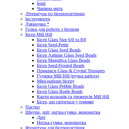
Інші
Чарівна мить
Література по бісероплетінню
Інструменти
Дзвіночки *
Голки для роботи з бісером
Бісер Mill Hill
Бісер Glass Size 6/0 та 8/0
Бісер Seed-Petite
Бісер Glass Seed Beads
Бісер Antique Glass Seed Beads
Бісер Magnifica Glass Beads
Бісер Seed-Frosted Beads
Прикраси Glass & Crystal Treasures
Гудзики Mill Hill (ручна работа)
Міні-набори бісеру
Бісер Glass Pebble Beads
Бісер Glass Bugle Beads
Карти кольорів та трежерсів Mill Hill
Бісер, що світиться у темряві
Паєтки
Шнури, дріт, нитка-гумка, мононитка
Дріт
Нитка-гумка, мононитка
Фурнітура для бісероплетіння