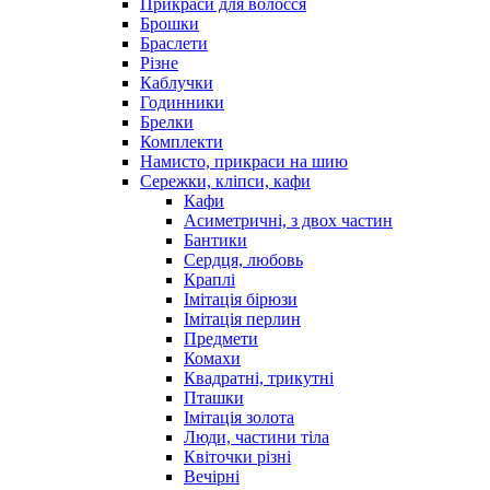
Прикраси для волосся
Брошки
Браслети
Різне
Каблучки
Годинники
Брелки
Комплекти
Намисто, прикраси на шию
Сережки, кліпси, кафи
Кафи
Асиметричні, з двох частин
Бантики
Сердця, любовь
Краплі
Імітація бірюзи
Імітація перлин
Предмети
Комахи
Квадратні, трикутні
Пташки
Імітація золота
Люди, частини тіла
Квіточки різні
Вечірні