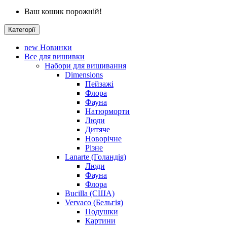
Ваш кошик порожній!
Категорії
new
Новинки
Все для вишивки
Набори для вишивання
Dimensions
Пейзажі
Флора
Фауна
Натюрморти
Люди
Дитяче
Новорічне
Різне
Lanarte (Голандія)
Люди
Фауна
Флора
Bucilla (США)
Vervaco (Бельгія)
Подушки
Картини