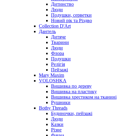
Дитинство
Люди
Подушки, серветки
Новий рік та Різдво
Collection D'Art
Дантель
Дитяче
Тварини
Люди
Флора
Подушки
Релігія
Пейзажі
Mary Maxim
VOLOSHKA
Вишивка по дереву
Вишивка на пластику
Вишивка хрестиком на тканині
Рушники
Bothy Threads
Будиночки, пейзажі
Люди
Казки
Різне
Фауна