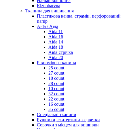
Наніашвілі Ірина
Riznobarvna
Тканина для вишивання
Пластикова канва, страмін, перфорований
папір
Aida / Аіда
Aida 11
Aida 16
Aida 14
Aida 18
Aida-стрічка
Aida 20
Рівномірна тканина
25 count
27 count
18 count
28 count
10 count
32 count
22 count
16 count
35 count
Спеціальні тканини
Рушники, скатертини, серветки
Сорочки з місцем для вишивки