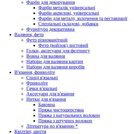
Фарби для декорування
Фарби металік універсальні
Фарби акрилові, універсальні
Фарби для металу, золочення та реставрації
Спеціальні складові, добавки
Фурнітура декоративна
Валяння, фетр
Фетр різноманітний
Фетр (войлок) листовий
Голки, аксесуари для фелтингу
Вовна для валяння
Набори для валяння картин
Набори для валяння виробів
В'язання, фриволіте
Спиці в'язальні
Фриволіте
Гачки в'язальні
Аксесуари для в'язання
Нитки для в'язання
Бавовна
Пряжа чистошерстяна
Пряжа з натуральних волокон
Пряжа з штучних волокон
Література по в'язанню *
Квілтінг, шиття