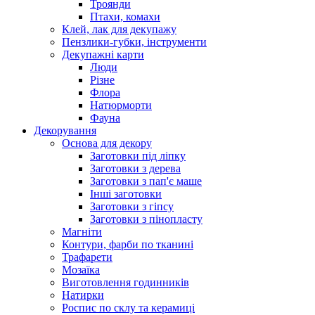
Троянди
Птахи, комахи
Клей, лак для декупажу
Пензлики-губки, інструменти
Декупажні карти
Люди
Різне
Флора
Натюрморти
Фауна
Декорування
Основа для декору
Заготовки під ліпку
Заготовки з дерева
Заготовки з пап'є маше
Інші заготовки
Заготовки з гіпсу
Заготовки з пінопласту
Магніти
Контури, фарби по тканині
Трафарети
Мозаїка
Виготовлення годинників
Натирки
Роспис по склу та керамиці