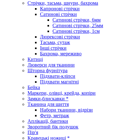
Стрічки, тасьма, шнури, бахрома
Капронові стрічки
Сатинові стрічки
Сатинові стрічки, 6мм
Сатинові стрічки, 25мм
Сатинові стрічки, 1см
Люрексові стрічки
Тасьма, сутаж
Інші стрічки
Бахрома, мереживо
Китиці
Люверси для тканини
Шторна фурнітура
Підхвати-кліпси
Підхвати магнітні
Бейка
Маркери, олівці, крейда, копіри
Замки-блискавки *
Тканина для шиття
Набори тканини, відрізи
Фетр, метраж
Аплікації, бантики
Зворотний бік подушок
Пір'я
Кравецькі ножиці *