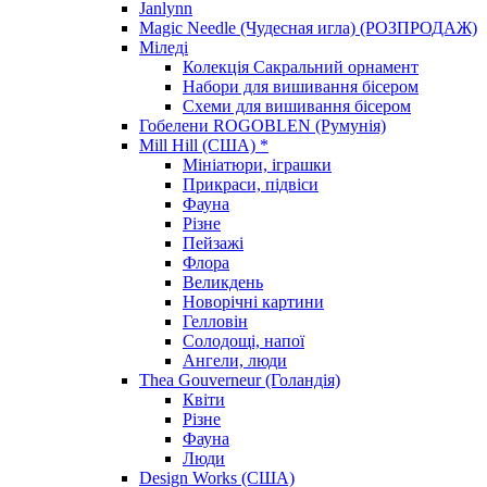
Janlynn
Magic Needle (Чудесная игла) (РОЗПРОДАЖ)
Міледі
Колекція Сакральний орнамент
Набори для вишивання бісером
Схеми для вишивання бісером
Гобелени ROGOBLEN (Румунія)
Mill Hill (США) *
Мініатюри, іграшки
Прикраси, підвіси
Фауна
Різне
Пейзажі
Флора
Великдень
Новорічні картини
Гелловін
Солодощі, напої
Ангели, люди
Thea Gouverneur (Голандія)
Квіти
Різне
Фауна
Люди
Design Works (США)