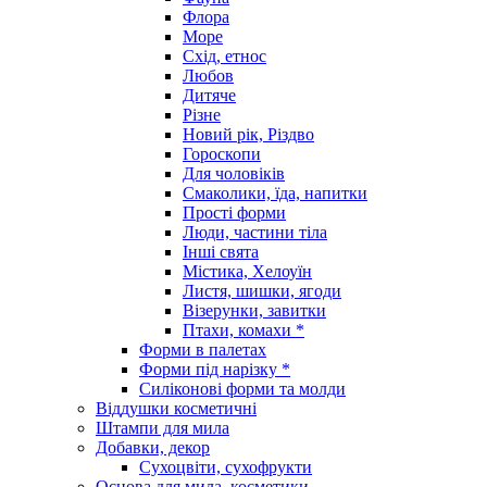
Флора
Море
Схід, етнос
Любов
Дитяче
Різне
Новий рік, Різдво
Гороскопи
Для чоловіків
Смаколики, їда, напитки
Прості форми
Люди, частини тіла
Інші свята
Містика, Хелоуїн
Листя, шишки, ягоди
Візерунки, завитки
Птахи, комахи *
Форми в палетах
Форми під нарізку *
Силіконові форми та молди
Віддушки косметичні
Штампи для мила
Добавки, декор
Сухоцвіти, сухофрукти
Основа для мила, косметики