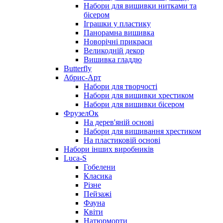
Набори для вишивки нитками та
бісером
Іграшки у пластику
Панорамна вишивка
Новорічні прикраси
Великодній декор
Вишивка гладдю
Butterfly
Абрис-Арт
Набори для творчості
Набори для вишивки хрестиком
Набори для вишивки бісером
ФрузелОк
На дерев'яній основі
Набори для вишивання хрестиком
На пластиковій основі
Набори інших виробників
Luca-S
Гобелени
Класика
Різне
Пейзажі
Фауна
Квіти
Натюрморти