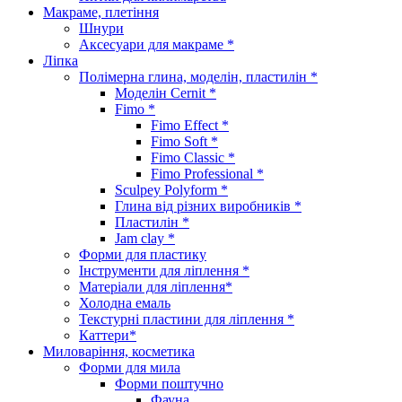
Макраме, плетіння
Шнури
Аксесуари для макраме *
Ліпка
Полімерна глина, моделін, пластилін *
Моделін Cernit *
Fimo *
Fimo Effect *
Fimo Soft *
Fimo Classic *
Fimo Professional *
Sculpey Polyform *
Глина від різних виробників *
Пластилін *
Jam clay *
Форми для пластику
Інструменти для ліплення *
Матеріали для ліплення*
Холодна емаль
Текстурні пластини для ліплення *
Каттери*
Миловаріння, косметика
Форми для мила
Форми поштучно
Фауна