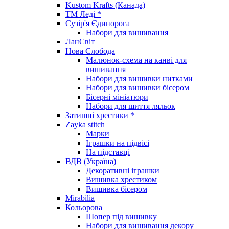
Kustom Krafts (Канада)
ТМ Леді *
Сузір'я Єдинорога
Набори для вишивання
ЛанСвіт
Нова Слобода
Малюнок-схема на канві для
вишивання
Набори для вишивки нитками
Набори для вишивки бісером
Бісерні мініатюри
Набори для шиття ляльок
Затишні хрестики *
Zayka stitch
Марки
Іграшки на підвісі
На підставці
ВДВ (Україна)
Декоративні іграшки
Вишивка хрестиком
Вишивка бісером
Mirabilia
Кольорова
Шопер під вишивку
Набори для вишивання декору