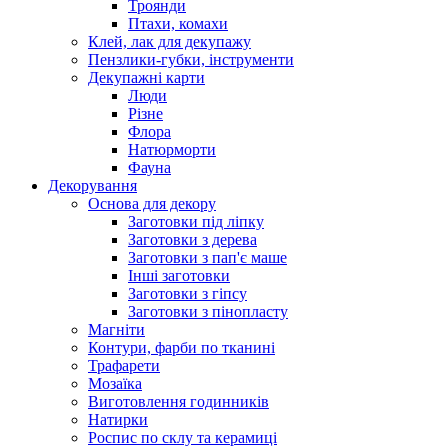
Троянди
Птахи, комахи
Клей, лак для декупажу
Пензлики-губки, інструменти
Декупажні карти
Люди
Різне
Флора
Натюрморти
Фауна
Декорування
Основа для декору
Заготовки під ліпку
Заготовки з дерева
Заготовки з пап'є маше
Інші заготовки
Заготовки з гіпсу
Заготовки з пінопласту
Магніти
Контури, фарби по тканині
Трафарети
Мозаїка
Виготовлення годинників
Натирки
Роспис по склу та керамиці