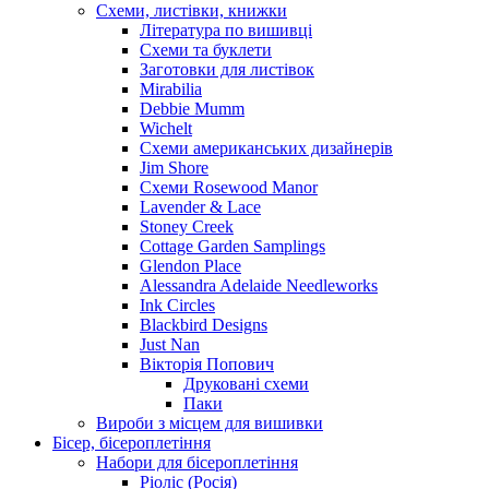
Схеми, листівки, книжки
Література по вишивці
Схеми та буклети
Заготовки для листівок
Mirabilia
Debbie Mumm
Wichelt
Схеми американських дизайнерів
Jim Shore
Cхеми Rosewood Manor
Lavender & Lace
Stoney Creek
Cottage Garden Samplings
Glendon Place
Alessandra Adelaide Needleworks
Ink Circles
Blackbird Designs
Just Nan
Вікторія Попович
Друковані схеми
Паки
Вироби з місцем для вишивки
Бісер, бісероплетіння
Набори для бісероплетіння
Ріоліс (Росія)