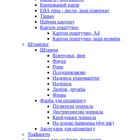
Крепований папір
ЕВА піна - листи, інші поверхні
Тішью
Набори картону
Картон поштучно
Картон поштучно, А4
Картон поштучно, інші розміри
Штампінг
Штампи
Візерунки, фон
Фауна
Різне
Поздоровляємо
Надписи різноманітні
Надписи
Любов, дружба
Флора
Фарба для штампінгу
Пігментні чорнила
Дистресингові чорнила
Крейдовані чорнила
На основі барвника (dye ink)
Аксесуари для штампінгу
Трафарети
Заготовки для альбомів, блокнотів