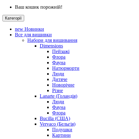
Ваш кошик порожній!
Категорії
new
Новинки
Все для вишивки
Набори для вишивання
Dimensions
Пейзажі
Флора
Фауна
Натюрморти
Люди
Дитяче
Новорічне
Різне
Lanarte (Голандія)
Люди
Фауна
Флора
Bucilla (США)
Vervaco (Бельгія)
Подушки
Картини