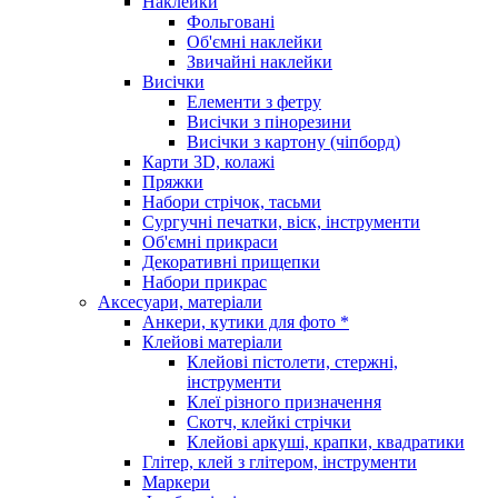
Наклейки
Фольговані
Об'ємні наклейки
Звичайні наклейки
Висічки
Елементи з фетру
Висічки з пінорезини
Висічки з картону (чіпборд)
Карти 3D, колажі
Пряжки
Набори стрічок, тасьми
Сургучні печатки, віск, інструменти
Об'ємні прикраси
Декоративні прищепки
Набори прикрас
Аксесуари, матеріали
Анкери, кутики для фото *
Клейові матеріали
Клейові пістолети, стержні,
інструменти
Клеї різного призначення
Скотч, клейкі стрічки
Клейові аркуші, крапки, квадратики
Глітер, клей з глітером, інструменти
Маркери