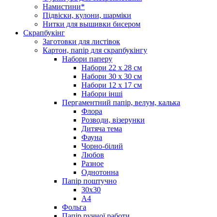
Намистини*
Підвіски, кулони, шарміки
Нитки для вышивки бисером
Скрапбукінг
Заготовки для листівок
Картон, папір для скрапбукінгу
Набори паперу
Набори 22 х 28 см
Набори 30 х 30 см
Набори 12 х 17 см
Набори інші
Пергаментний папір, велум, калька
Флора
Розводи, візерунки
Дитяча тема
Фауна
Чорно-білий
Любов
Разное
Однотонна
Папір поштучно
30х30
А4
Фольга
Папір ручної работи