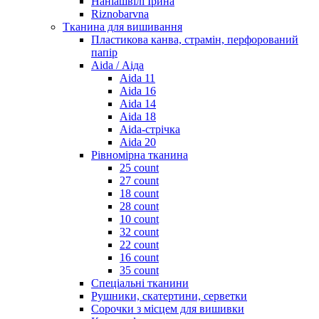
Наніашвілі Ірина
Riznobarvna
Тканина для вишивання
Пластикова канва, страмін, перфорований
папір
Aida / Аіда
Aida 11
Aida 16
Aida 14
Aida 18
Aida-стрічка
Aida 20
Рівномірна тканина
25 count
27 count
18 count
28 count
10 count
32 count
22 count
16 count
35 count
Спеціальні тканини
Рушники, скатертини, серветки
Сорочки з місцем для вишивки