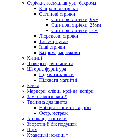
Стрічки, тасьма, шнури, бахрома
Капронові стрічки
Сатинові стрічки
Сатинові стрічки, 6мм
Сатинові стрічки, 25мм
Сатинові стрічки, 1см
Люрексові стрічки
Тасьма, сутаж
Інші стрічки
Бахрома, мереживо
Китиці
Люверси для тканини
Шторна фурнітура
Підхвати-кліпси
Підхвати магнітні
Бейка
Маркери, олівці, крейда, копіри
Замки-блискавки *
Тканина для шиття
Набори тканини, відрізи
Фетр, метраж
Аплікації, бантики
Зворотний бік подушок
Пір'я
Кравецькі ножиці *