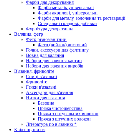
Фарби для декорування
Фарби металік універсальні
Фарби акрилові, універсальні
Фарби для металу, золочення та реставрації
Спеціальні складові, добавки
Фурнітура декоративна
Валяння, фетр
Фетр різноманітний
Фетр (войлок) листовий
Голки, аксесуари для фелтингу
Вовна для валяння
Набори для валяння картин
Набори для валяння виробів
В'язання, фриволіте
Спиці в'язальні
Фриволіте
Гачки в'язальні
Аксесуари для в'язання
Нитки для в'язання
Бавовна
Пряжа чистошерстяна
Пряжа з натуральних волокон
Пряжа з штучних волокон
Література по в'язанню *
Квілтінг, шиття