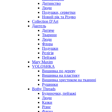
Дитинство
Люди
Подушки, серветки
Новий рік та Різдво
Collection D'Art
Дантель
Дитяче
Тварини
Люди
Флора
Подушки
Релігія
Пейзажі
Mary Maxim
VOLOSHKA
Вишивка по дереву
Вишивка на пластику
Вишивка хрестиком на тканині
Рушники
Bothy Threads
Будиночки, пейзажі
Люди
Казки
Різне
Фауна