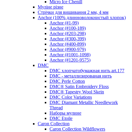
Micro Ice Chenill
Муліне різне
Стрічки для вишивання 2 мм, 4 мм
Anchor (100% длинноволокнистый хлопок)
Anchor (#1-99)
Anchor (#100-189)
Anchor (#203-298)
Anchor (#300-399)
Anchor (#400-899)
Anchor (#900-979)
Anchor (#1001-1098)
Anchor (#1201-9575)
DMC
DMC хлопчатобумажная нить art.177
DMC - металлизированая нить
DMC Perle Cotton
DMC® Satin Embroidery Floss
DMC® Tapestry Wool Skein
DMC Color Variations
DMC Diamant Metallic Needlework
Thread
Наборы мулине
DMC Etoile
Caron Collection
Caron Collection Wildflowers