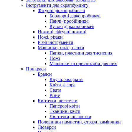
Інструменти для скрапбукингу
Фігурні діркопробивачі
Бордюрні діркопробивачі
Панчі (пробійники)
Кутові діркопробивачі
Ножиці, фігурні ножиці
Ножі, різаки
Різні інструменти
Машинки, ножі, папки
Папки, пластини для тиснення
Ножі
Машинки та приспособи для них
Прикраси
Брадси
Круги, квадрати
Квіти, флора
Свята
Різне
Квіточки, листочки
Паперові квіти
Тканинні квіти
Листочки, пелюстки
Половинки намистин, стрази, камінчики
Люверси