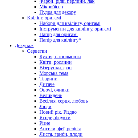
Фарби, рідкі перлини, лак
Мікробісер
Пудра для декору
Квілінг, оригамі
Набори для квілінгу, оригамі
Інструменти для квілінгу, оригамі
Папір для оригамі
Папір для квілінгу*
Декупаж
Серветки
Кухня, натюрморти
Квіти, рослини
Візерунки, фон
Морська тема
Тварини
Дитяче
Овочі, оливки
Великдень
Весілля, серця, любовь
Люди
Новий рік, Різдво
Ягоди, фрукти
Різне
Ангели, феї, релігія
Листя, гриби, плоди