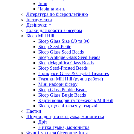
Інші
Чарівна мить
Література по бісероплетінню
Інструменти
Дзвіночки *
Голки для роботи з бісером
Бісер Mill Hill
Бісер Glass Size 6/0 та 8/0
Бісер Seed-Petite
Бісер Glass Seed Beads
Бісер Antique Glass Seed Beads
Бісер Magnifica Glass Beads
Бісер Seed-Frosted Beads
Прикраси Glass & Crystal Treasures
Гудзики Mill Hill (ручна работа)
Міні-набори бісеру
Бісер Glass Pebble Beads
Бісер Glass Bugle Beads
Карти кольорів та трежерсів Mill Hill
Бісер, що світиться у темряві
Паєтки
Шнури, дріт, нитка-гумка, мононитка
Дріт
Нитка-гумка, мононитка
Фурнітура для бісероплетіння