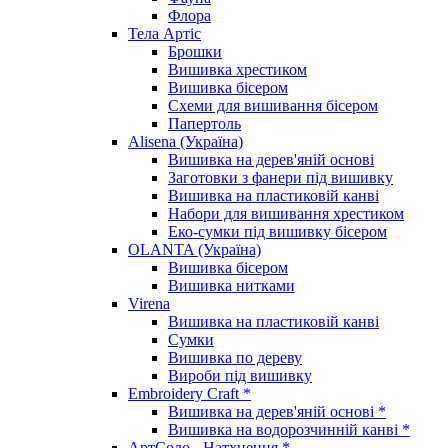
Флора
Тела Артіс
Брошки
Вишивка хрестиком
Вишивка бісером
Схеми для вишивання бісером
Папертоль
Alisena (Україна)
Вишивка на дерев'яній основі
Заготовки з фанери під вишивку
Вишивка на пластиковій канві
Набори для вишивання хрестиком
Еко-сумки під вишивку бісером
OLANTA (Україна)
Вишивка бісером
Вишивка нитками
Virena
Вишивка на пластиковій канві
Сумки
Вишивка по дереву
Вироби під вишивку
Embroidery Craft *
Вишивка на дерев'яній основі *
Вишивка на водорозчинній канві *
АртСоло - Натхнення *