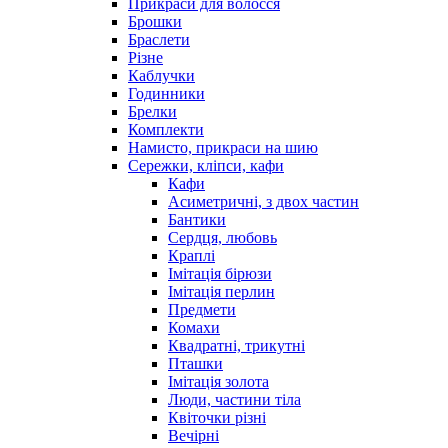
Прикраси для волосся
Брошки
Браслети
Різне
Каблучки
Годинники
Брелки
Комплекти
Намисто, прикраси на шию
Сережки, кліпси, кафи
Кафи
Асиметричні, з двох частин
Бантики
Сердця, любовь
Краплі
Імітація бірюзи
Імітація перлин
Предмети
Комахи
Квадратні, трикутні
Пташки
Імітація золота
Люди, частини тіла
Квіточки різні
Вечірні