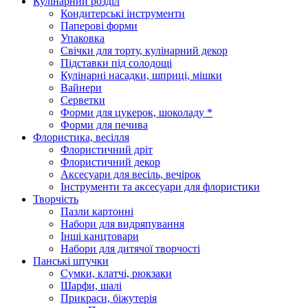
Кулінарний розділ
Кондитерські інструменти
Паперові форми
Упаковка
Свічки для торту, кулінарний декор
Підставки під солодощі
Кулінарні насадки, шприці, мішки
Вайнери
Серветки
Форми для цукерок, шоколаду *
Форми для печива
Флористика, весілля
Флористичний дріт
Флористичний декор
Аксесуари для весіль, вечірок
Інструменти та аксесуари для флористики
Творчість
Пазли картонні
Набори для видряпування
Інші канцтовари
Набори для дитячої творчості
Панські штучки
Сумки, клатчі, рюкзаки
Шарфи, шалі
Прикраси, біжутерія