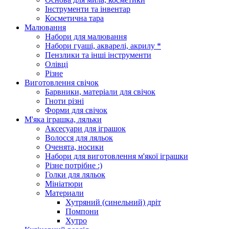
Інструменти та інвентар
Косметична тара
Малювання
Набори для малювання
Набори гуаші, акварелі, акрилу *
Пензлики та інші інструменти
Олівці
Різне
Виготовлення свічок
Барвники, матеріали для свічок
Гноти різні
Форми для свічок
М'яка іграшка, ляльки
Аксесуари для іграшок
Волосся для ляльок
Оченята, носики
Набори для виготовлення м'якої іграшки
Різне потрібне :)
Голки для ляльок
Мініатюри
Материали
Хутряний (синельний) дріт
Помпони
Хутро