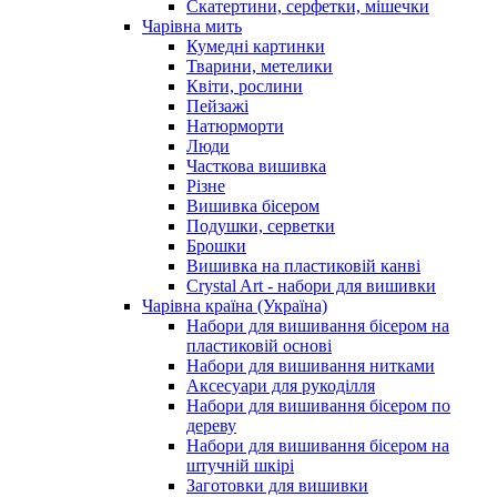
Скатертини, серфетки, мішечки
Чарiвна мить
Кумедні картинки
Тварини, метелики
Квіти, рослини
Пейзажі
Натюрморти
Люди
Часткова вишивка
Різне
Вишивка бісером
Подушки, серветки
Брошки
Вишивка на пластиковій канві
Crystal Art - набори для вишивки
Чарівна країна (Україна)
Набори для вишивання бісером на
пластиковій основі
Набори для вишивання нитками
Аксесуари для рукоділля
Набори для вишивання бісером по
дереву
Набори для вишивання бісером на
штучній шкірі
Заготовки для вишивки