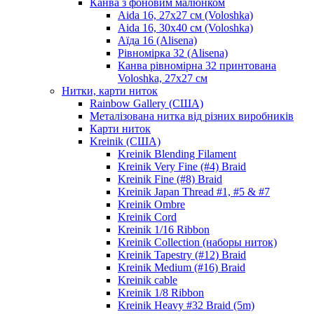
Канва з фоновим малюнком
Aida 16, 27х27 см (Voloshka)
Aida 16, 30х40 см (Voloshka)
Аїда 16 (Alisena)
Рівномірка 32 (Alisena)
Канва рівномірна 32 принтована
Voloshka, 27х27 см
Нитки, карти ниток
Rainbow Gallery (США)
Металізована нитка від різних виробників
Карти ниток
Kreinik (США)
Kreinik Blending Filament
Kreinik Very Fine (#4) Braid
Kreinik Fine (#8) Braid
Kreinik Japan Thread #1, #5 & #7
Kreinik Ombre
Kreinik Cord
Kreinik 1/16 Ribbon
Kreinik Collection (наборы ниток)
Kreinik Tapestry (#12) Braid
Kreinik Medium (#16) Braid
Kreinik cable
Kreinik 1/8 Ribbon
Kreinik Heavy #32 Braid (5m)