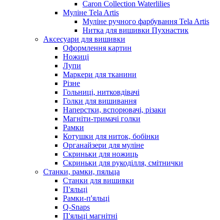
Caron Collection Waterlilies
Муліне Tela Artis
Муліне ручного фарбування Tela Artis
Нитка для вишивки Пухнастик
Аксесуари для вишивки
Оформлення картин
Ножиці
Лупи
Маркери для тканини
Різне
Гольниці, нитковдівачі
Голки для вишивання
Наперстки, вспорювачі, різаки
Магніти-тримачі голки
Рамки
Котушки для ниток, бобінки
Органайзери для муліне
Скриньки для ножиць
Скриньки для рукоділля, смітнички
Станки, рамки, пяльца
Станки для вишивки
П'яльці
Рамки-п'яльці
Q-Snaps
П'яльці магнітні