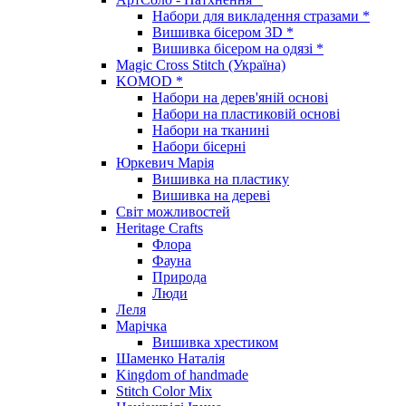
Набори для викладення стразами *
Вишивка бісером 3D *
Вишивка бісером на одязі *
Magic Cross Stitch (Україна)
KOMOD *
Набори на дерев'яній основі
Набори на пластиковій основі
Набори на тканині
Набори бісерні
Юркевич Марія
Вишивка на пластику
Вишивка на дереві
Світ можливостей
Heritage Crafts
Флора
Фауна
Природа
Люди
Леля
Марічка
Вишивка хрестиком
Шаменко Наталія
Kingdom of handmade
Stitch Color Mix