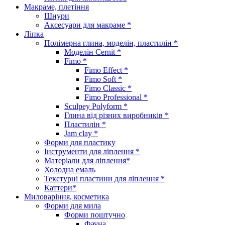
Макраме, плетіння
Шнури
Аксесуари для макраме *
Ліпка
Полімерна глина, моделін, пластилін *
Моделін Cernit *
Fimo *
Fimo Effect *
Fimo Soft *
Fimo Classic *
Fimo Professional *
Sculpey Polyform *
Глина від різних виробників *
Пластилін *
Jam clay *
Форми для пластику
Інструменти для ліплення *
Матеріали для ліплення*
Холодна емаль
Текстурні пластини для ліплення *
Каттери*
Миловаріння, косметика
Форми для мила
Форми поштучно
Фауна