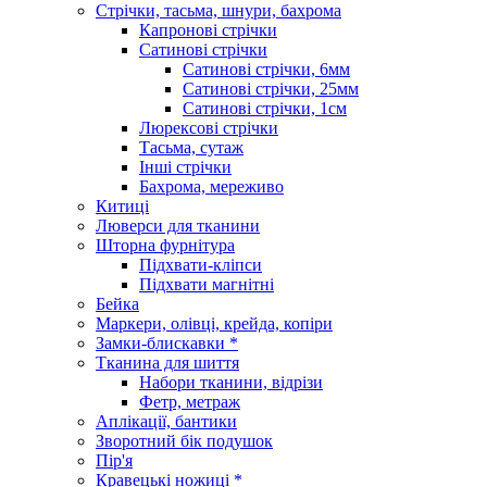
Стрічки, тасьма, шнури, бахрома
Капронові стрічки
Сатинові стрічки
Сатинові стрічки, 6мм
Сатинові стрічки, 25мм
Сатинові стрічки, 1см
Люрексові стрічки
Тасьма, сутаж
Інші стрічки
Бахрома, мереживо
Китиці
Люверси для тканини
Шторна фурнітура
Підхвати-кліпси
Підхвати магнітні
Бейка
Маркери, олівці, крейда, копіри
Замки-блискавки *
Тканина для шиття
Набори тканини, відрізи
Фетр, метраж
Аплікації, бантики
Зворотний бік подушок
Пір'я
Кравецькі ножиці *