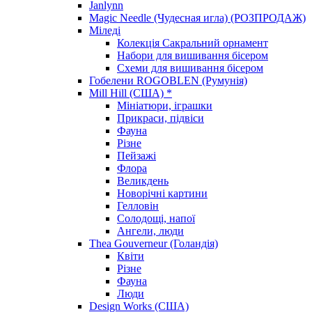
Janlynn
Magic Needle (Чудесная игла) (РОЗПРОДАЖ)
Міледі
Колекція Сакральний орнамент
Набори для вишивання бісером
Схеми для вишивання бісером
Гобелени ROGOBLEN (Румунія)
Mill Hill (США) *
Мініатюри, іграшки
Прикраси, підвіси
Фауна
Різне
Пейзажі
Флора
Великдень
Новорічні картини
Гелловін
Солодощі, напої
Ангели, люди
Thea Gouverneur (Голандія)
Квіти
Різне
Фауна
Люди
Design Works (США)