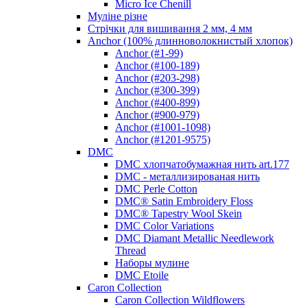
Micro Ice Chenill
Муліне різне
Стрічки для вишивання 2 мм, 4 мм
Anchor (100% длинноволокнистый хлопок)
Anchor (#1-99)
Anchor (#100-189)
Anchor (#203-298)
Anchor (#300-399)
Anchor (#400-899)
Anchor (#900-979)
Anchor (#1001-1098)
Anchor (#1201-9575)
DMC
DMC хлопчатобумажная нить art.177
DMC - металлизированая нить
DMC Perle Cotton
DMC® Satin Embroidery Floss
DMC® Tapestry Wool Skein
DMC Color Variations
DMC Diamant Metallic Needlework
Thread
Наборы мулине
DMC Etoile
Caron Collection
Caron Collection Wildflowers