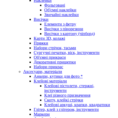
Наклейки
Фольговані
Об'ємні наклейки
Звичайні наклейки
Висічки
Елементи з фетру
Висічки з пінорезини
Висічки з картону (чіпборд)
Карти 3D, колажі
Пряжки
Набори стрічок, тасьми
Сургучні печатки, віск, інструменти
Об'ємні прикраси
Декоративні прищепки
Набори прикрас
Аксесуари, матеріали
Анкери, кутики для фото *
Клейові матеріали
Клейові пістолети, стержні,
інструменти
Клеї різного призначення
Скотч, клейкі стрічки
Клейові аркуші, крапки, квадратики
Глітер, клей з глітером, інструменти
Маркери