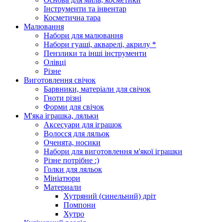
Інструменти та інвентар
Косметична тара
Малювання
Набори для малювання
Набори гуаші, акварелі, акрилу *
Пензлики та інші інструменти
Олівці
Різне
Виготовлення свічок
Барвники, матеріали для свічок
Гноти різні
Форми для свічок
М'яка іграшка, ляльки
Аксесуари для іграшок
Волосся для ляльок
Оченята, носики
Набори для виготовлення м'якої іграшки
Різне потрібне :)
Голки для ляльок
Мініатюри
Материали
Хутряний (синельний) дріт
Помпони
Хутро