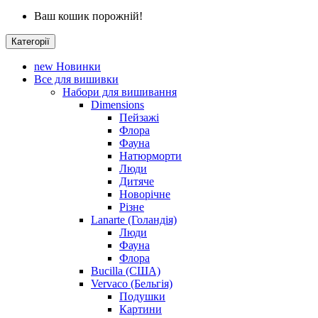
Ваш кошик порожній!
Категорії
new
Новинки
Все для вишивки
Набори для вишивання
Dimensions
Пейзажі
Флора
Фауна
Натюрморти
Люди
Дитяче
Новорічне
Різне
Lanarte (Голандія)
Люди
Фауна
Флора
Bucilla (США)
Vervaco (Бельгія)
Подушки
Картини