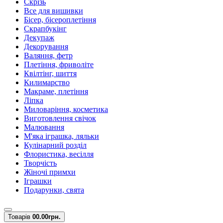
Скрізь
Все для вишивки
Бісер, бісероплетіння
Скрапбукінг
Декупаж
Декорування
Валяння, фетр
Плетіння, фриволіте
Квілтінг, шиття
Килимарство
Макраме, плетіння
Ліпка
Миловаріння, косметика
Виготовлення свічок
Малювання
М'яка іграшка, ляльки
Кулінарний розділ
Флористика, весілля
Творчість
Жіночі примхи
Іграшки
Подарунки, свята
Товарів
0
0.00грн.