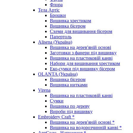
Флора
Тела Артіс
Брошки
Вишивка хрестиком
Вишивка бісером
Схеми для вишивання бісером
Папертоль
Alisena (Україна)
Вишивка на дерев'яній основі
Заготовки з фанери під вишивку
Вишивка на пластиковій канві
Набори для вишивання хрестиком
Еко-сумки під вишивку бісером
OLANTA (Україна)
Вишивка бісером
Вишивка нитками
Virena
Вишивка на пластиковій канві
Сумки
Вишивка по дереву
Вироби під вишивку
Embroidery Craft *
Вишивка на дерев'яній основі *
Вишивка на водорозчинній канві *
АртСоло - Натхнення *