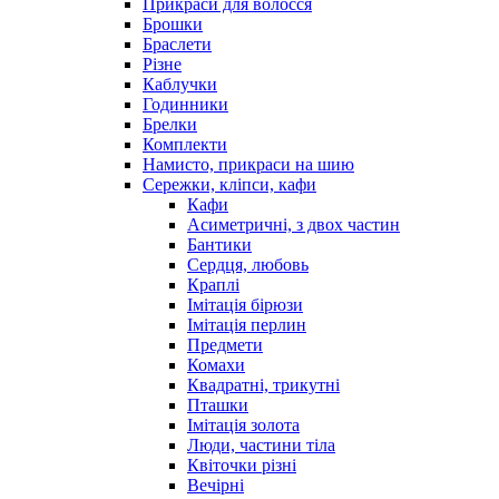
Прикраси для волосся
Брошки
Браслети
Різне
Каблучки
Годинники
Брелки
Комплекти
Намисто, прикраси на шию
Сережки, кліпси, кафи
Кафи
Асиметричні, з двох частин
Бантики
Сердця, любовь
Краплі
Імітація бірюзи
Імітація перлин
Предмети
Комахи
Квадратні, трикутні
Пташки
Імітація золота
Люди, частини тіла
Квіточки різні
Вечірні