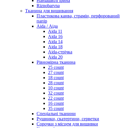
Наніашвілі Ірина
Riznobarvna
Тканина для вишивання
Пластикова канва, страмін, перфорований
папір
Aida / Аіда
Aida 11
Aida 16
Aida 14
Aida 18
Aida-стрічка
Aida 20
Рівномірна тканина
25 count
27 count
18 count
28 count
10 count
32 count
22 count
16 count
35 count
Спеціальні тканини
Рушники, скатертини, серветки
Сорочки з місцем для вишивки