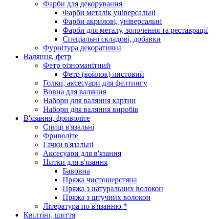
Фарби для декорування
Фарби металік універсальні
Фарби акрилові, універсальні
Фарби для металу, золочення та реставрації
Спеціальні складові, добавки
Фурнітура декоративна
Валяння, фетр
Фетр різноманітний
Фетр (войлок) листовий
Голки, аксесуари для фелтингу
Вовна для валяння
Набори для валяння картин
Набори для валяння виробів
В'язання, фриволіте
Спиці в'язальні
Фриволіте
Гачки в'язальні
Аксесуари для в'язання
Нитки для в'язання
Бавовна
Пряжа чистошерстяна
Пряжа з натуральних волокон
Пряжа з штучних волокон
Література по в'язанню *
Квілтінг, шиття