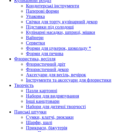
Кулінарний розділ
Кондитерські інструменти
Паперові форми
Упаковка
Свічки для торту, кулінарний декор
Підставки під солодощі
Кулінарні насадки, шприці, мішки
Вайнери
Серветки
Форми для цукерок, шоколаду *
Форми для печива
Флористика, весілля
Флористичний дріт
Флористичний декор
Аксесуари для весіль, вечірок
Інструменти та аксесуари для флористики
Творчість
Пазли картонні
Набори для видряпування
Інші канцтовари
Набори для дитячої творчості
Панські штучки
Сумки, клатчі, рюкзаки
Шарфи, шалі
Прикраси, біжутерія