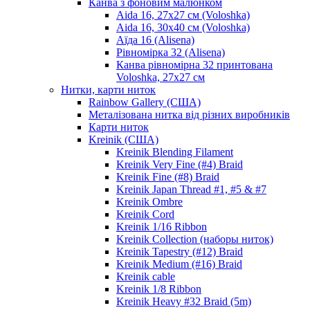
Канва з фоновим малюнком
Aida 16, 27х27 см (Voloshka)
Aida 16, 30х40 см (Voloshka)
Аїда 16 (Alisena)
Рівномірка 32 (Alisena)
Канва рівномірна 32 принтована
Voloshka, 27х27 см
Нитки, карти ниток
Rainbow Gallery (США)
Металізована нитка від різних виробників
Карти ниток
Kreinik (США)
Kreinik Blending Filament
Kreinik Very Fine (#4) Braid
Kreinik Fine (#8) Braid
Kreinik Japan Thread #1, #5 & #7
Kreinik Ombre
Kreinik Cord
Kreinik 1/16 Ribbon
Kreinik Collection (наборы ниток)
Kreinik Tapestry (#12) Braid
Kreinik Medium (#16) Braid
Kreinik cable
Kreinik 1/8 Ribbon
Kreinik Heavy #32 Braid (5m)