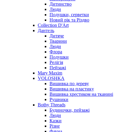
Дитинство
Люди
Подушки, серветки
Новий рік та Різдво
Collection D'Art
Дантель
Дитяче
Тварини
Люди
Флора
Подушки
Релігія
Пейзажі
Mary Maxim
VOLOSHKA
Вишивка по дереву
Вишивка на пластику
Вишивка хрестиком на тканині
Рушники
Bothy Threads
Будиночки, пейзажі
Люди
Казки
Різне
Фауна