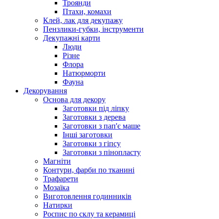
Троянди
Птахи, комахи
Клей, лак для декупажу
Пензлики-губки, інструменти
Декупажні карти
Люди
Різне
Флора
Натюрморти
Фауна
Декорування
Основа для декору
Заготовки під ліпку
Заготовки з дерева
Заготовки з пап'є маше
Інші заготовки
Заготовки з гіпсу
Заготовки з пінопласту
Магніти
Контури, фарби по тканині
Трафарети
Мозаїка
Виготовлення годинників
Натирки
Роспис по склу та керамиці