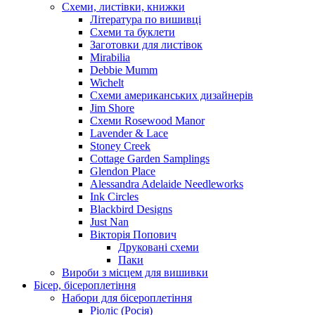
Схеми, листівки, книжки
Література по вишивці
Схеми та буклети
Заготовки для листівок
Mirabilia
Debbie Mumm
Wichelt
Схеми американських дизайнерів
Jim Shore
Cхеми Rosewood Manor
Lavender & Lace
Stoney Creek
Cottage Garden Samplings
Glendon Place
Alessandra Adelaide Needleworks
Ink Circles
Blackbird Designs
Just Nan
Вікторія Попович
Друковані схеми
Паки
Вироби з місцем для вишивки
Бісер, бісероплетіння
Набори для бісероплетіння
Ріоліс (Росія)