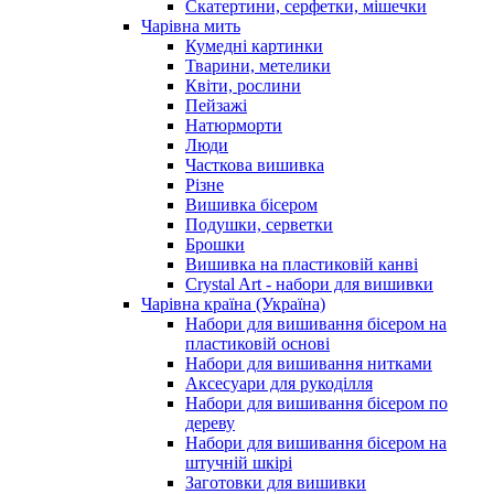
Скатертини, серфетки, мішечки
Чарiвна мить
Кумедні картинки
Тварини, метелики
Квіти, рослини
Пейзажі
Натюрморти
Люди
Часткова вишивка
Різне
Вишивка бісером
Подушки, серветки
Брошки
Вишивка на пластиковій канві
Crystal Art - набори для вишивки
Чарівна країна (Україна)
Набори для вишивання бісером на
пластиковій основі
Набори для вишивання нитками
Аксесуари для рукоділля
Набори для вишивання бісером по
дереву
Набори для вишивання бісером на
штучній шкірі
Заготовки для вишивки