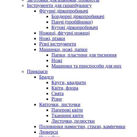
Інструменти для скрапбукингу
Фігурні діркопробивачі
Бордюрні діркопробивачі
Панчі (пробійники)
Кутові діркопробивачі
Ножиці, фігурні ножиці
Ножі, різаки
Різні інструменти
Машинки, ножі, папки
Папки, пластини для тиснення
Ножі
Машинки та приспособи для них
Прикраси
Брадси
Круги, квадрати
Квіти, флора
Свята
Різне
Квіточки, листочки
Паперові квіти
Тканинні квіти
Листочки, пелюстки
Половинки намистин, стрази, камінчики
Люверси