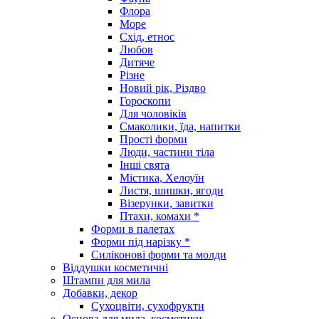
Флора
Море
Схід, етнос
Любов
Дитяче
Різне
Новий рік, Різдво
Гороскопи
Для чоловіків
Смаколики, їда, напитки
Прості форми
Люди, частини тіла
Інші свята
Містика, Хелоуїн
Листя, шишки, ягоди
Візерунки, завитки
Птахи, комахи *
Форми в палетах
Форми під нарізку *
Силіконові форми та молди
Віддушки косметичні
Штампи для мила
Добавки, декор
Сухоцвіти, сухофрукти
Основа для мила, косметики