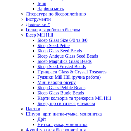
Інші
Чарівна мить
Література по бісероплетінню
Інструменти
Дзвіночки *
Голки для роботи з бісером
Бісер Mill Hill
Бісер Glass Size 6/0 та 8/0
Бісер Seed-Petite
Бісер Glass Seed Beads
Бісер Antique Glass Seed Beads
Бісер Magnifica Glass Beads
Бісер Seed-Frosted Beads
Прикраси Glass & Crystal Treasures
Гудзики Mill Hill (ручна работа)
Міні-набори бісеру
Бісер Glass Pebble Beads
Бісер Glass Bugle Beads
Карти кольорів та трежерсів Mill Hill
Бісер, що світиться у темряві
Паєтки
Шнури, дріт, нитка-гумка, мононитка
Дріт
Нитка-гумка, мононитка
Фурнітура для бісероплетіння