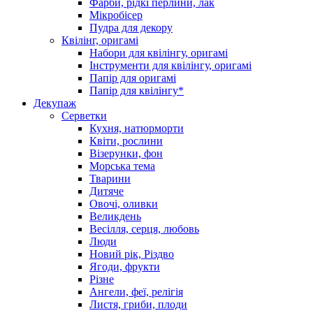
Фарби, рідкі перлини, лак
Мікробісер
Пудра для декору
Квілінг, оригамі
Набори для квілінгу, оригамі
Інструменти для квілінгу, оригамі
Папір для оригамі
Папір для квілінгу*
Декупаж
Серветки
Кухня, натюрморти
Квіти, рослини
Візерунки, фон
Морська тема
Тварини
Дитяче
Овочі, оливки
Великдень
Весілля, серця, любовь
Люди
Новий рік, Різдво
Ягоди, фрукти
Різне
Ангели, феї, релігія
Листя, гриби, плоди