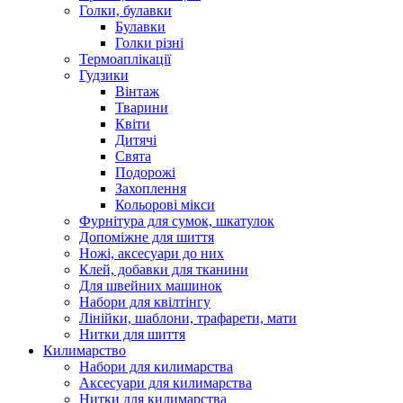
Голки, булавки
Булавки
Голки різні
Термоаплікації
Гудзики
Вінтаж
Тварини
Квіти
Дитячі
Свята
Подорожі
Захоплення
Кольорові мікси
Фурнітура для сумок, шкатулок
Допоміжне для шиття
Ножі, аксесуари до них
Клей, добавки для тканини
Для швейних машинок
Набори для квілтінгу
Лінійки, шаблони, трафарети, мати
Нитки для шиття
Килимарство
Набори для килимарства
Аксесуари для килимарства
Нитки для килимарства