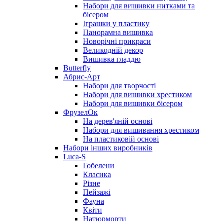
Набори для вишивки нитками та
бісером
Іграшки у пластику
Панорамна вишивка
Новорічні прикраси
Великодній декор
Вишивка гладдю
Butterfly
Абрис-Арт
Набори для творчості
Набори для вишивки хрестиком
Набори для вишивки бісером
ФрузелОк
На дерев'яній основі
Набори для вишивання хрестиком
На пластиковій основі
Набори інших виробників
Luca-S
Гобелени
Класика
Різне
Пейзажі
Фауна
Квіти
Натюрморти