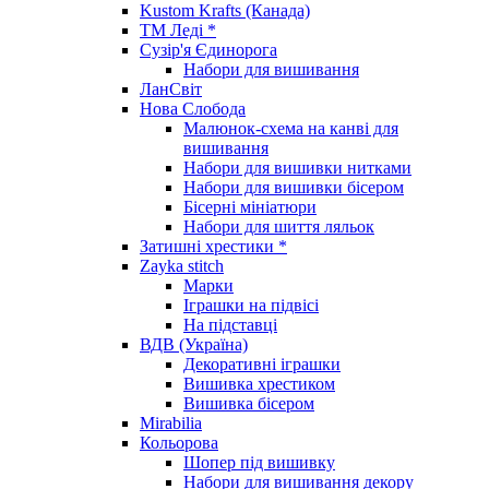
Kustom Krafts (Канада)
ТМ Леді *
Сузір'я Єдинорога
Набори для вишивання
ЛанСвіт
Нова Слобода
Малюнок-схема на канві для
вишивання
Набори для вишивки нитками
Набори для вишивки бісером
Бісерні мініатюри
Набори для шиття ляльок
Затишні хрестики *
Zayka stitch
Марки
Іграшки на підвісі
На підставці
ВДВ (Україна)
Декоративні іграшки
Вишивка хрестиком
Вишивка бісером
Mirabilia
Кольорова
Шопер під вишивку
Набори для вишивання декору