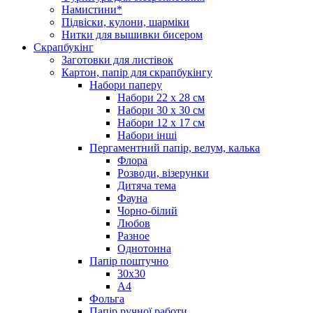
Намистини*
Підвіски, кулони, шарміки
Нитки для вышивки бисером
Скрапбукінг
Заготовки для листівок
Картон, папір для скрапбукінгу
Набори паперу
Набори 22 х 28 см
Набори 30 х 30 см
Набори 12 х 17 см
Набори інші
Пергаментний папір, велум, калька
Флора
Розводи, візерунки
Дитяча тема
Фауна
Чорно-білий
Любов
Разное
Однотонна
Папір поштучно
30х30
А4
Фольга
Папір ручної работи