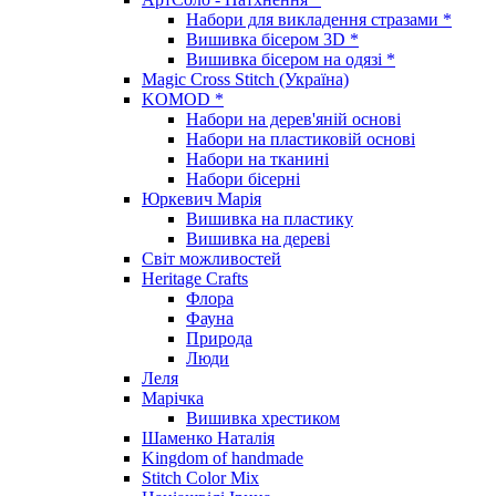
Набори для викладення стразами *
Вишивка бісером 3D *
Вишивка бісером на одязі *
Magic Cross Stitch (Україна)
KOMOD *
Набори на дерев'яній основі
Набори на пластиковій основі
Набори на тканині
Набори бісерні
Юркевич Марія
Вишивка на пластику
Вишивка на дереві
Світ можливостей
Heritage Crafts
Флора
Фауна
Природа
Люди
Леля
Марічка
Вишивка хрестиком
Шаменко Наталія
Kingdom of handmade
Stitch Color Mix