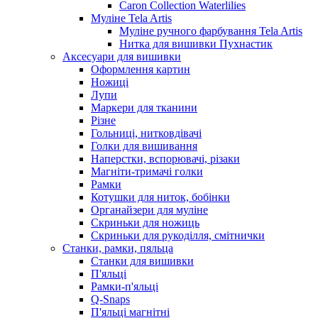
Caron Collection Waterlilies
Муліне Tela Artis
Муліне ручного фарбування Tela Artis
Нитка для вишивки Пухнастик
Аксесуари для вишивки
Оформлення картин
Ножиці
Лупи
Маркери для тканини
Різне
Гольниці, нитковдівачі
Голки для вишивання
Наперстки, вспорювачі, різаки
Магніти-тримачі голки
Рамки
Котушки для ниток, бобінки
Органайзери для муліне
Скриньки для ножиць
Скриньки для рукоділля, смітнички
Станки, рамки, пяльца
Станки для вишивки
П'яльці
Рамки-п'яльці
Q-Snaps
П'яльці магнітні