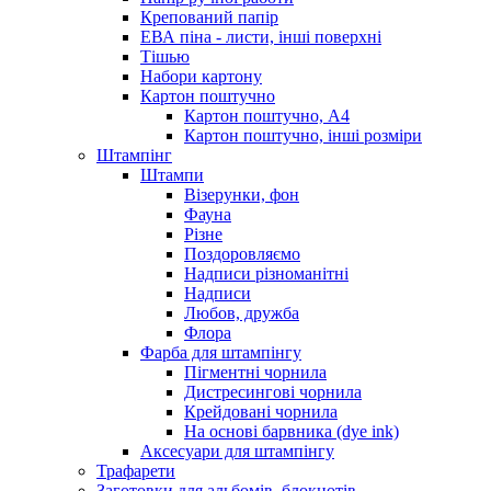
Крепований папір
ЕВА піна - листи, інші поверхні
Тішью
Набори картону
Картон поштучно
Картон поштучно, А4
Картон поштучно, інші розміри
Штампінг
Штампи
Візерунки, фон
Фауна
Різне
Поздоровляємо
Надписи різноманітні
Надписи
Любов, дружба
Флора
Фарба для штампінгу
Пігментні чорнила
Дистресингові чорнила
Крейдовані чорнила
На основі барвника (dye ink)
Аксесуари для штампінгу
Трафарети
Заготовки для альбомів, блокнотів