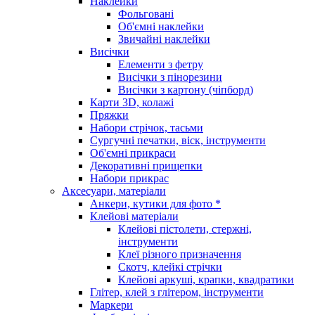
Наклейки
Фольговані
Об'ємні наклейки
Звичайні наклейки
Висічки
Елементи з фетру
Висічки з пінорезини
Висічки з картону (чіпборд)
Карти 3D, колажі
Пряжки
Набори стрічок, тасьми
Сургучні печатки, віск, інструменти
Об'ємні прикраси
Декоративні прищепки
Набори прикрас
Аксесуари, матеріали
Анкери, кутики для фото *
Клейові матеріали
Клейові пістолети, стержні,
інструменти
Клеї різного призначення
Скотч, клейкі стрічки
Клейові аркуші, крапки, квадратики
Глітер, клей з глітером, інструменти
Маркери