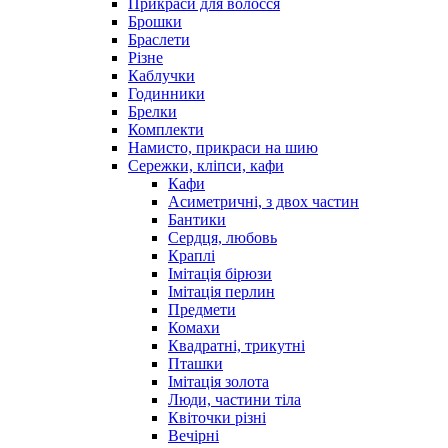
Прикраси для волосся
Брошки
Браслети
Різне
Каблучки
Годинники
Брелки
Комплекти
Намисто, прикраси на шию
Сережки, кліпси, кафи
Кафи
Асиметричні, з двох частин
Бантики
Сердця, любовь
Краплі
Імітація бірюзи
Імітація перлин
Предмети
Комахи
Квадратні, трикутні
Пташки
Імітація золота
Люди, частини тіла
Квіточки різні
Вечірні