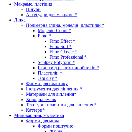
Макраме, плетіння
Шнури
Аксесуари для макраме *
Ліпка
Полімерна глина, моделін, пластилін *
Моделін Cernit *
Fimo *
Fimo Effect *
Fimo Soft *
Fimo Classic *
Fimo Professional *
Sculpey Polyform *
Глина від різних виробників *
Пластилін *
Jam clay *
Форми для пластику
Інструменти для ліплення *
Матеріали для ліплення*
Холодна емаль
Текстурні пластини для ліплення *
Каттери*
Миловаріння, косметика
Форми для мила
Форми поштучно
Фауна