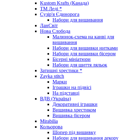
Kustom Krafts (Канада)
ТМ Леді *
Сузір'я Єдинорога
Набори для вишивання
ЛанСвіт
Нова Слобода
Малюнок-схема на канві для
вишивання
Набори для вишивки нитками
Набори для вишивки бісером
Бісерні мініатюри
Набори для шиття ляльок
Затишні хрестики *
Zayka stitch
Марки
Іграшки на підвісі
На підставці
ВДВ (Україна)
Декоративні іграшки
Вишивка хрестиком
Вишивка бісером
Mirabilia
Кольорова
Шопер під вишивку
Набори для вишивання декору