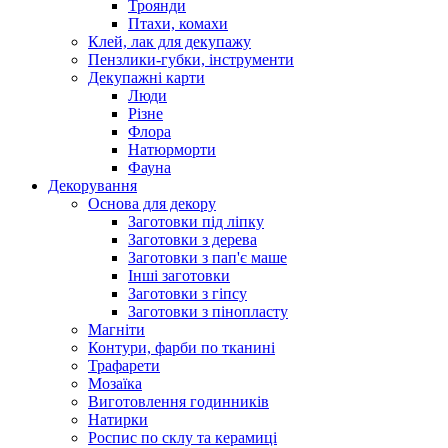
Троянди
Птахи, комахи
Клей, лак для декупажу
Пензлики-губки, інструменти
Декупажні карти
Люди
Різне
Флора
Натюрморти
Фауна
Декорування
Основа для декору
Заготовки під ліпку
Заготовки з дерева
Заготовки з пап'є маше
Інші заготовки
Заготовки з гіпсу
Заготовки з пінопласту
Магніти
Контури, фарби по тканині
Трафарети
Мозаїка
Виготовлення годинників
Натирки
Роспис по склу та керамиці