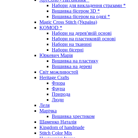
Набори для викладення стразами *
Вишивка бісером 3D *
Вишивка бісером на одязі *
Magic Cross Stitch (Україна)
KOMOD *
Набори на дерев'яній основі
Набори на пластиковій основі
Набори на тканині
Набори бісерні
Юркевич Марія
Вишивка на пластику
Вишивка на дереві
Світ можливостей
Heritage Crafts
Флора
Фауна
Природа
Люди
Леля
Марічка
Вишивка хрестиком
Шаменко Наталія
Kingdom of handmade
Stitch Color Mix