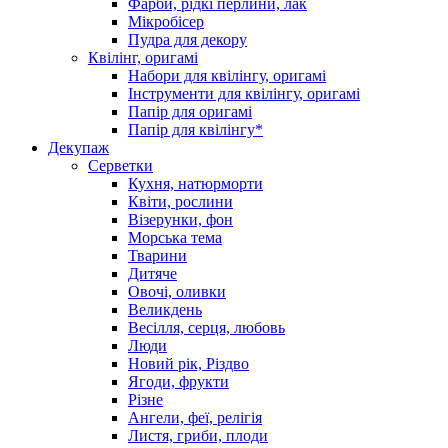
Фарби, рідкі перлини, лак
Мікробісер
Пудра для декору
Квілінг, оригамі
Набори для квілінгу, оригамі
Інструменти для квілінгу, оригамі
Папір для оригамі
Папір для квілінгу*
Декупаж
Серветки
Кухня, натюрморти
Квіти, рослини
Візерунки, фон
Морська тема
Тварини
Дитяче
Овочі, оливки
Великдень
Весілля, серця, любовь
Люди
Новий рік, Різдво
Ягоди, фрукти
Різне
Ангели, феї, релігія
Листя, гриби, плоди