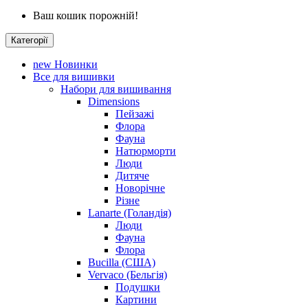
Ваш кошик порожній!
Категорії
new
Новинки
Все для вишивки
Набори для вишивання
Dimensions
Пейзажі
Флора
Фауна
Натюрморти
Люди
Дитяче
Новорічне
Різне
Lanarte (Голандія)
Люди
Фауна
Флора
Bucilla (США)
Vervaco (Бельгія)
Подушки
Картини