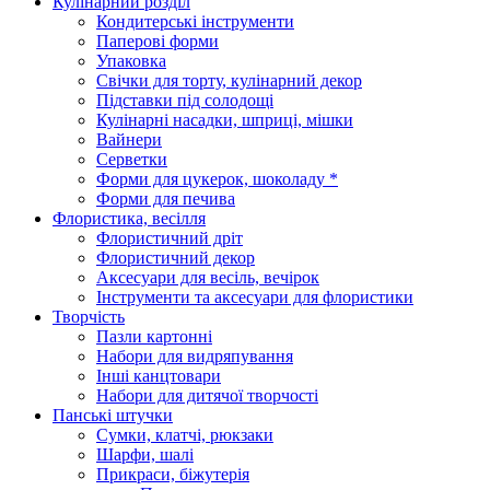
Кулінарний розділ
Кондитерські інструменти
Паперові форми
Упаковка
Свічки для торту, кулінарний декор
Підставки під солодощі
Кулінарні насадки, шприці, мішки
Вайнери
Серветки
Форми для цукерок, шоколаду *
Форми для печива
Флористика, весілля
Флористичний дріт
Флористичний декор
Аксесуари для весіль, вечірок
Інструменти та аксесуари для флористики
Творчість
Пазли картонні
Набори для видряпування
Інші канцтовари
Набори для дитячої творчості
Панські штучки
Сумки, клатчі, рюкзаки
Шарфи, шалі
Прикраси, біжутерія