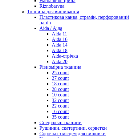
Наніашвілі Ірина
Riznobarvna
Тканина для вишивання
Пластикова канва, страмін, перфорований
папір
Aida / Аіда
Aida 11
Aida 16
Aida 14
Aida 18
Aida-стрічка
Aida 20
Рівномірна тканина
25 count
27 count
18 count
28 count
10 count
32 count
22 count
16 count
35 count
Спеціальні тканини
Рушники, скатертини, серветки
Сорочки з місцем для вишивки