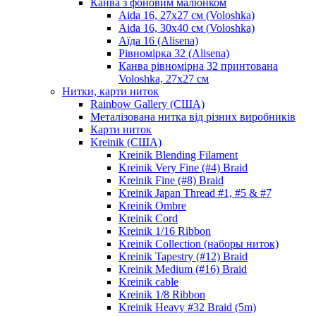
Канва з фоновим малюнком
Aida 16, 27х27 см (Voloshka)
Aida 16, 30х40 см (Voloshka)
Аїда 16 (Alisena)
Рівномірка 32 (Alisena)
Канва рівномірна 32 принтована
Voloshka, 27х27 см
Нитки, карти ниток
Rainbow Gallery (США)
Металізована нитка від різних виробників
Карти ниток
Kreinik (США)
Kreinik Blending Filament
Kreinik Very Fine (#4) Braid
Kreinik Fine (#8) Braid
Kreinik Japan Thread #1, #5 & #7
Kreinik Ombre
Kreinik Cord
Kreinik 1/16 Ribbon
Kreinik Collection (наборы ниток)
Kreinik Tapestry (#12) Braid
Kreinik Medium (#16) Braid
Kreinik cable
Kreinik 1/8 Ribbon
Kreinik Heavy #32 Braid (5m)