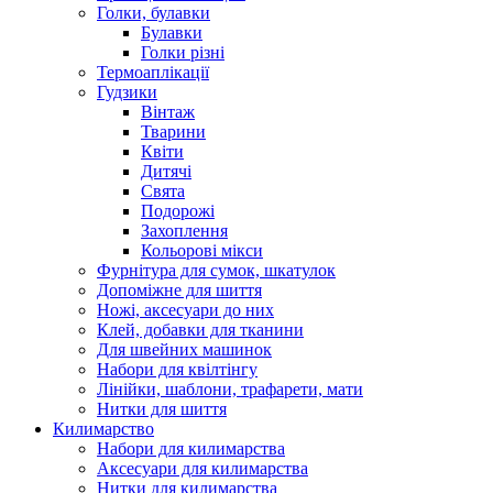
Голки, булавки
Булавки
Голки різні
Термоаплікації
Гудзики
Вінтаж
Тварини
Квіти
Дитячі
Свята
Подорожі
Захоплення
Кольорові мікси
Фурнітура для сумок, шкатулок
Допоміжне для шиття
Ножі, аксесуари до них
Клей, добавки для тканини
Для швейних машинок
Набори для квілтінгу
Лінійки, шаблони, трафарети, мати
Нитки для шиття
Килимарство
Набори для килимарства
Аксесуари для килимарства
Нитки для килимарства