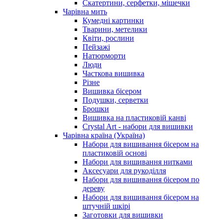
Скатертини, серфетки, мішечки
Чарiвна мить
Кумедні картинки
Тварини, метелики
Квіти, рослини
Пейзажі
Натюрморти
Люди
Часткова вишивка
Різне
Вишивка бісером
Подушки, серветки
Брошки
Вишивка на пластиковій канві
Crystal Art - набори для вишивки
Чарівна країна (Україна)
Набори для вишивання бісером на
пластиковій основі
Набори для вишивання нитками
Аксесуари для рукоділля
Набори для вишивання бісером по
дереву
Набори для вишивання бісером на
штучній шкірі
Заготовки для вишивки