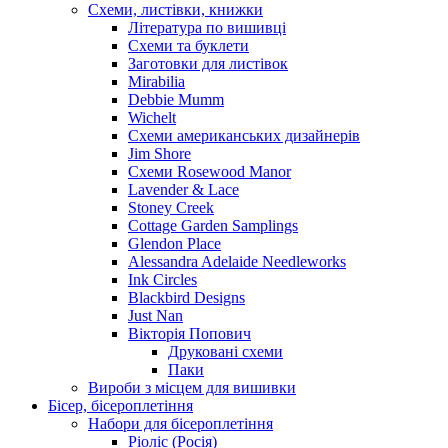
Схеми, листівки, книжки
Література по вишивці
Схеми та буклети
Заготовки для листівок
Mirabilia
Debbie Mumm
Wichelt
Схеми американських дизайнерів
Jim Shore
Cхеми Rosewood Manor
Lavender & Lace
Stoney Creek
Cottage Garden Samplings
Glendon Place
Alessandra Adelaide Needleworks
Ink Circles
Blackbird Designs
Just Nan
Вікторія Попович
Друковані схеми
Паки
Вироби з місцем для вишивки
Бісер, бісероплетіння
Набори для бісероплетіння
Ріоліс (Росія)