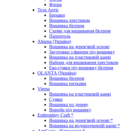
Флора
Тела Артіс
Брошки
Вишивка хрестиком
Вишивка бісером
Схеми для вишивання бісером
Папертоль
Alisena (Україна)
Вишивка на дерев'яній основі
Заготовки з фанери під вишивку
Вишивка на пластиковій канві
Набори для вишивання хрестиком
Еко-сумки під вишивку бісером
OLANTA (Україна)
Вишивка бісером
Вишивка нитками
Virena
Вишивка на пластиковій канві
Сумки
Вишивка по дереву
Вироби під вишивку
Embroidery Craft *
Вишивка на дерев'яній основі *
Вишивка на водорозчинній канві *
АртСоло - Натхнення *