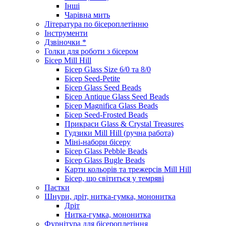
Інші
Чарівна мить
Література по бісероплетінню
Інструменти
Дзвіночки *
Голки для роботи з бісером
Бісер Mill Hill
Бісер Glass Size 6/0 та 8/0
Бісер Seed-Petite
Бісер Glass Seed Beads
Бісер Antique Glass Seed Beads
Бісер Magnifica Glass Beads
Бісер Seed-Frosted Beads
Прикраси Glass & Crystal Treasures
Гудзики Mill Hill (ручна работа)
Міні-набори бісеру
Бісер Glass Pebble Beads
Бісер Glass Bugle Beads
Карти кольорів та трежерсів Mill Hill
Бісер, що світиться у темряві
Паєтки
Шнури, дріт, нитка-гумка, мононитка
Дріт
Нитка-гумка, мононитка
Фурнітура для бісероплетіння