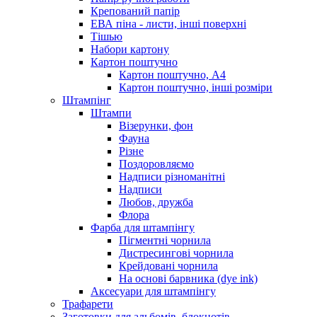
Крепований папір
ЕВА піна - листи, інші поверхні
Тішью
Набори картону
Картон поштучно
Картон поштучно, А4
Картон поштучно, інші розміри
Штампінг
Штампи
Візерунки, фон
Фауна
Різне
Поздоровляємо
Надписи різноманітні
Надписи
Любов, дружба
Флора
Фарба для штампінгу
Пігментні чорнила
Дистресингові чорнила
Крейдовані чорнила
На основі барвника (dye ink)
Аксесуари для штампінгу
Трафарети
Заготовки для альбомів, блокнотів