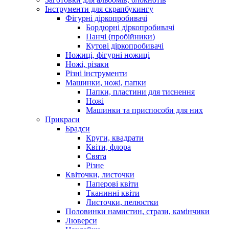
Інструменти для скрапбукингу
Фігурні діркопробивачі
Бордюрні діркопробивачі
Панчі (пробійники)
Кутові діркопробивачі
Ножиці, фігурні ножиці
Ножі, різаки
Різні інструменти
Машинки, ножі, папки
Папки, пластини для тиснення
Ножі
Машинки та приспособи для них
Прикраси
Брадси
Круги, квадрати
Квіти, флора
Свята
Різне
Квіточки, листочки
Паперові квіти
Тканинні квіти
Листочки, пелюстки
Половинки намистин, стрази, камінчики
Люверси