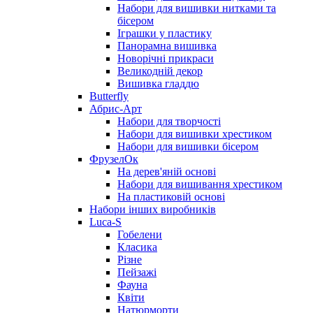
Набори для вишивки нитками та
бісером
Іграшки у пластику
Панорамна вишивка
Новорічні прикраси
Великодній декор
Вишивка гладдю
Butterfly
Абрис-Арт
Набори для творчості
Набори для вишивки хрестиком
Набори для вишивки бісером
ФрузелОк
На дерев'яній основі
Набори для вишивання хрестиком
На пластиковій основі
Набори інших виробників
Luca-S
Гобелени
Класика
Різне
Пейзажі
Фауна
Квіти
Натюрморти