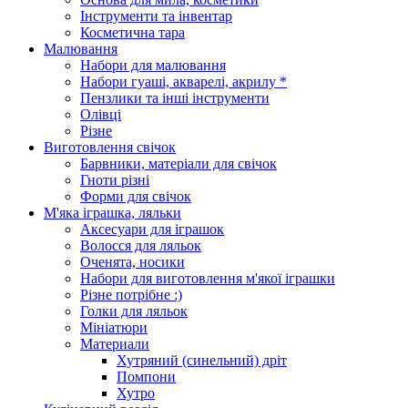
Інструменти та інвентар
Косметична тара
Малювання
Набори для малювання
Набори гуаші, акварелі, акрилу *
Пензлики та інші інструменти
Олівці
Різне
Виготовлення свічок
Барвники, матеріали для свічок
Гноти різні
Форми для свічок
М'яка іграшка, ляльки
Аксесуари для іграшок
Волосся для ляльок
Оченята, носики
Набори для виготовлення м'якої іграшки
Різне потрібне :)
Голки для ляльок
Мініатюри
Материали
Хутряний (синельний) дріт
Помпони
Хутро