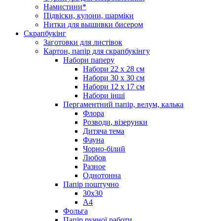
Намистини*
Підвіски, кулони, шарміки
Нитки для вышивки бисером
Скрапбукінг
Заготовки для листівок
Картон, папір для скрапбукінгу
Набори паперу
Набори 22 х 28 см
Набори 30 х 30 см
Набори 12 х 17 см
Набори інші
Пергаментний папір, велум, калька
Флора
Розводи, візерунки
Дитяча тема
Фауна
Чорно-білий
Любов
Разное
Однотонна
Папір поштучно
30х30
А4
Фольга
Папір ручної работи