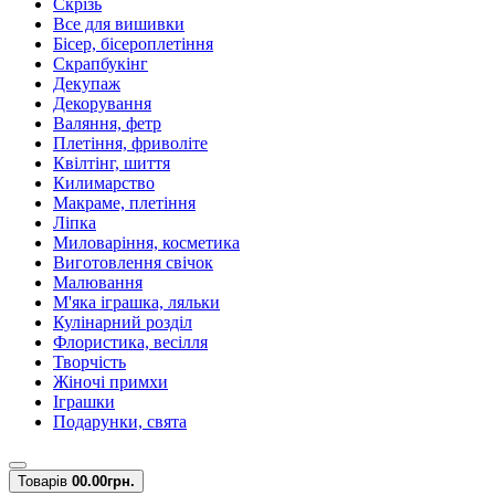
Скрізь
Все для вишивки
Бісер, бісероплетіння
Скрапбукінг
Декупаж
Декорування
Валяння, фетр
Плетіння, фриволіте
Квілтінг, шиття
Килимарство
Макраме, плетіння
Ліпка
Миловаріння, косметика
Виготовлення свічок
Малювання
М'яка іграшка, ляльки
Кулінарний розділ
Флористика, весілля
Творчість
Жіночі примхи
Іграшки
Подарунки, свята
Товарів
0
0.00грн.