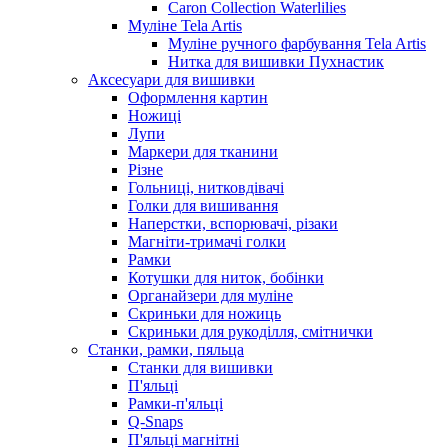
Caron Collection Waterlilies
Муліне Tela Artis
Муліне ручного фарбування Tela Artis
Нитка для вишивки Пухнастик
Аксесуари для вишивки
Оформлення картин
Ножиці
Лупи
Маркери для тканини
Різне
Гольниці, нитковдівачі
Голки для вишивання
Наперстки, вспорювачі, різаки
Магніти-тримачі голки
Рамки
Котушки для ниток, бобінки
Органайзери для муліне
Скриньки для ножиць
Скриньки для рукоділля, смітнички
Станки, рамки, пяльца
Станки для вишивки
П'яльці
Рамки-п'яльці
Q-Snaps
П'яльці магнітні