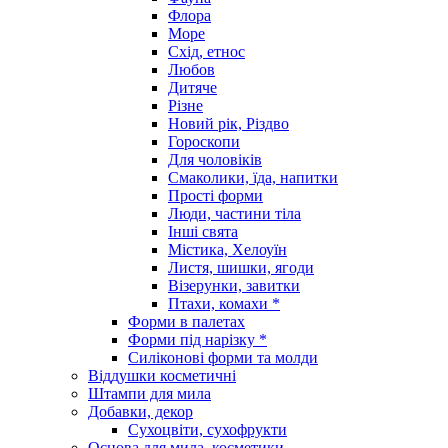
Флора
Море
Схід, етнос
Любов
Дитяче
Різне
Новий рік, Різдво
Гороскопи
Для чоловіків
Смаколики, їда, напитки
Прості форми
Люди, частини тіла
Інші свята
Містика, Хелоуїн
Листя, шишки, ягоди
Візерунки, завитки
Птахи, комахи *
Форми в палетах
Форми під нарізку *
Силіконові форми та молди
Віддушки косметичні
Штампи для мила
Добавки, декор
Сухоцвіти, сухофрукти
Основа для мила, косметики