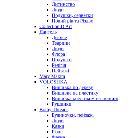
Дитинство
Люди
Подушки, серветки
Новий рік та Різдво
Collection D'Art
Дантель
Дитяче
Тварини
Люди
Флора
Подушки
Релігія
Пейзажі
Mary Maxim
VOLOSHKA
Вишивка по дереву
Вишивка на пластику
Вишивка хрестиком на тканині
Рушники
Bothy Threads
Будиночки, пейзажі
Люди
Казки
Різне
Фауна