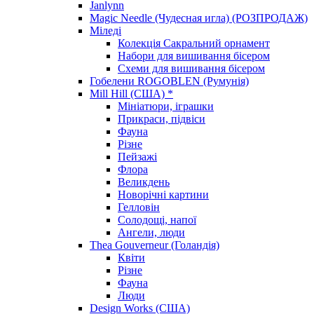
Janlynn
Magic Needle (Чудесная игла) (РОЗПРОДАЖ)
Міледі
Колекція Сакральний орнамент
Набори для вишивання бісером
Схеми для вишивання бісером
Гобелени ROGOBLEN (Румунія)
Mill Hill (США) *
Мініатюри, іграшки
Прикраси, підвіси
Фауна
Різне
Пейзажі
Флора
Великдень
Новорічні картини
Гелловін
Солодощі, напої
Ангели, люди
Thea Gouverneur (Голандія)
Квіти
Різне
Фауна
Люди
Design Works (США)