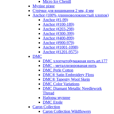
Micro Ice Chenill
Муліне різне
Стрічки для вишивання 2 мм, 4 мм
Anchor (100% длинноволокнистый хлопок)
Anchor (#1-99)
Anchor (#100-189)
Anchor (#203-298)
Anchor (#300-399)
Anchor (#400-899)
Anchor (#900-979)
Anchor (#1001-1098)
Anchor (#1201-9575)
DMC
DMC хлопчатобумажная нить art.177
DMC - металлизированая нить
DMC Perle Cotton
DMC® Satin Embroidery Floss
DMC® Tapestry Wool Skein
DMC Color Variations
DMC Diamant Metallic Needlework
Thread
Наборы мулине
DMC Etoile
Caron Collection
Caron Collection Wildflowers