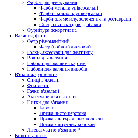
Фарби для декорування
Фарби металік універсальні
Фарби акрилові, універсальні
Фарби для металу, золочення та реставрації
Спеціальні складові, добавки
Фурнітура декоративна
Валяння, фетр
Фетр різноманітний
Фетр (войлок) листовий
Голки, аксесуари для фелтингу
Вовна для валяння
Набори для валяння картин
Набори для валяння виробів
В'язання, фриволіте
Спиці в'язальні
Фриволіте
Гачки в'язальні
Аксесуари для в'язання
Нитки для в'язання
Бавовна
Пряжа чистошерстяна
Пряжа з натуральних волокон
Пряжа з штучних волокон
Література по в'язанню *
Квілтінг, шиття