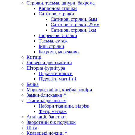
Стрічки, тасьма, шнури, бахрома
Капронові стрічки
Сатинові стрічки
Сатинові стрічки, 6мм
Сатинові стрічки, 25мм
Сатинові стрічки, 1см
Люрексові стрічки
Тасьма, сутаж
Інші стрічки
Бахрома, мереживо
Китиці
Люверси для тканини
Шторна фурнітура
Підхвати-кліпси
Підхвати магнітні
Бейка
Маркери, олівці, крейда, копіри
Замки-блискавки *
Тканина для шиття
Набори тканини, відрізи
Фетр, метраж
Аплікації, бантики
Зворотний бік подушок
Пір'я
Кравецькі ножиці *