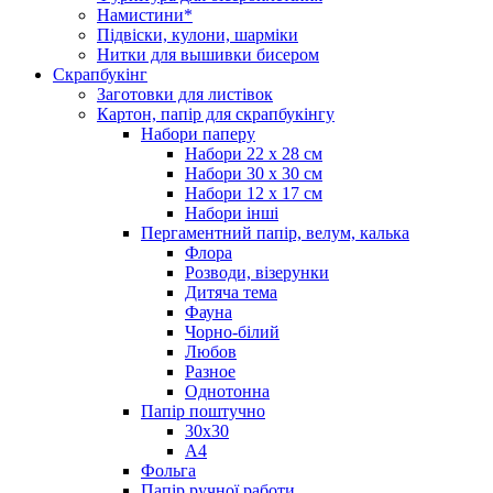
Намистини*
Підвіски, кулони, шарміки
Нитки для вышивки бисером
Скрапбукінг
Заготовки для листівок
Картон, папір для скрапбукінгу
Набори паперу
Набори 22 х 28 см
Набори 30 х 30 см
Набори 12 х 17 см
Набори інші
Пергаментний папір, велум, калька
Флора
Розводи, візерунки
Дитяча тема
Фауна
Чорно-білий
Любов
Разное
Однотонна
Папір поштучно
30х30
А4
Фольга
Папір ручної работи