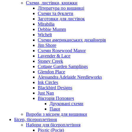
Схеми, листівки, книжки
Література по вишивці
Схеми та буклети
Заготовки для листівок
Mirabilia
Debbie Mumm
Wichelt
Схеми американських дизайнерів
Jim Shore
Cхеми Rosewood Manor
Lavender & Lace
Stoney Creek
Cottage Garden Samplings
Glendon Place
Alessandra Adelaide Needleworks
Ink Circles
Blackbird Designs
Just Nan
Вікторія Попович
Друковані схеми
Паки
Вироби з місцем для вишивки
Бісер, бісероплетіння
Набори для бісероплетіння
Ріоліс (Росія)