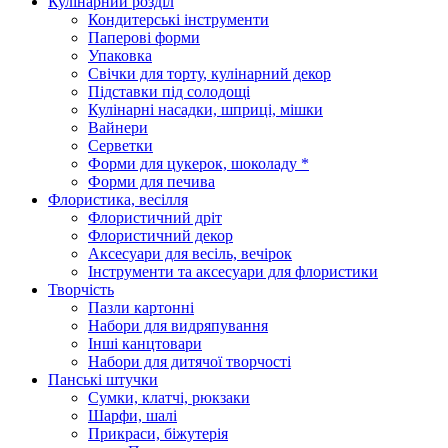
Кулінарний розділ
Кондитерські інструменти
Паперові форми
Упаковка
Свічки для торту, кулінарний декор
Підставки під солодощі
Кулінарні насадки, шприці, мішки
Вайнери
Серветки
Форми для цукерок, шоколаду *
Форми для печива
Флористика, весілля
Флористичний дріт
Флористичний декор
Аксесуари для весіль, вечірок
Інструменти та аксесуари для флористики
Творчість
Пазли картонні
Набори для видряпування
Інші канцтовари
Набори для дитячої творчості
Панські штучки
Сумки, клатчі, рюкзаки
Шарфи, шалі
Прикраси, біжутерія