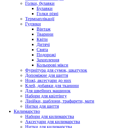
Голки, булавки
Булавки
Голки різні
Термоаплікації
Гудзики
Вінтаж
Тварини
Квіти
Дитячі
Свята
Подорожі
Захоплення
Кольорові мікси
Фурнітура для сумок, шкатулок
Допоміжне для шиття
Ножі, аксесуари до них
Клей, добавки для тканини
Для швейних машинок
Набори для квілтінгу
Лінійки, шаблони, трафарети, мати
Нитки для шиття
Килимарство
Набори для килимарства
Аксесуари для килимарства
Нитки для килимарства