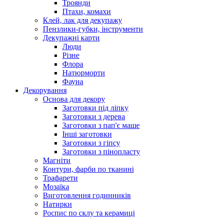
Троянди
Птахи, комахи
Клей, лак для декупажу
Пензлики-губки, інструменти
Декупажні карти
Люди
Різне
Флора
Натюрморти
Фауна
Декорування
Основа для декору
Заготовки під ліпку
Заготовки з дерева
Заготовки з пап'є маше
Інші заготовки
Заготовки з гіпсу
Заготовки з пінопласту
Магніти
Контури, фарби по тканині
Трафарети
Мозаїка
Виготовлення годинників
Натирки
Роспис по склу та керамиці