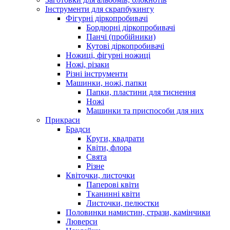
Інструменти для скрапбукингу
Фігурні діркопробивачі
Бордюрні діркопробивачі
Панчі (пробійники)
Кутові діркопробивачі
Ножиці, фігурні ножиці
Ножі, різаки
Різні інструменти
Машинки, ножі, папки
Папки, пластини для тиснення
Ножі
Машинки та приспособи для них
Прикраси
Брадси
Круги, квадрати
Квіти, флора
Свята
Різне
Квіточки, листочки
Паперові квіти
Тканинні квіти
Листочки, пелюстки
Половинки намистин, стрази, камінчики
Люверси