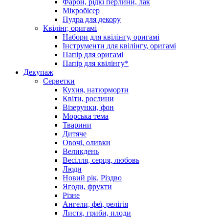
Фарби, рідкі перлини, лак
Мікробісер
Пудра для декору
Квілінг, оригамі
Набори для квілінгу, оригамі
Інструменти для квілінгу, оригамі
Папір для оригамі
Папір для квілінгу*
Декупаж
Серветки
Кухня, натюрморти
Квіти, рослини
Візерунки, фон
Морська тема
Тварини
Дитяче
Овочі, оливки
Великдень
Весілля, серця, любовь
Люди
Новий рік, Різдво
Ягоди, фрукти
Різне
Ангели, феї, релігія
Листя, гриби, плоди