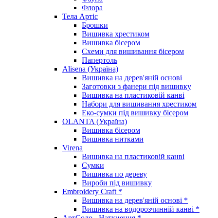
Флора
Тела Артіс
Брошки
Вишивка хрестиком
Вишивка бісером
Схеми для вишивання бісером
Папертоль
Alisena (Україна)
Вишивка на дерев'яній основі
Заготовки з фанери під вишивку
Вишивка на пластиковій канві
Набори для вишивання хрестиком
Еко-сумки під вишивку бісером
OLANTA (Україна)
Вишивка бісером
Вишивка нитками
Virena
Вишивка на пластиковій канві
Сумки
Вишивка по дереву
Вироби під вишивку
Embroidery Craft *
Вишивка на дерев'яній основі *
Вишивка на водорозчинній канві *
АртСоло - Натхнення *