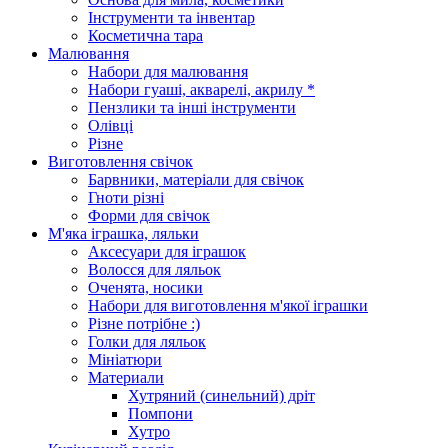
Інструменти та інвентар
Косметична тара
Малювання
Набори для малювання
Набори гуаші, акварелі, акрилу *
Пензлики та інші інструменти
Олівці
Різне
Виготовлення свічок
Барвники, матеріали для свічок
Гноти різні
Форми для свічок
М'яка іграшка, ляльки
Аксесуари для іграшок
Волосся для ляльок
Оченята, носики
Набори для виготовлення м'якої іграшки
Різне потрібне :)
Голки для ляльок
Мініатюри
Материали
Хутряний (синельний) дріт
Помпони
Хутро