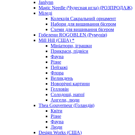
Janlynn
Magic Needle (Чудесная игла) (РОЗПРОДАЖ)
Міледі
Колекція Сакральний орнамент
Набори для вишивання бісером
Схеми для вишивання бісером
Гобелени ROGOBLEN (Румунія)
Mill Hill (США) *
Мініатюри, іграшки
Прикраси, підвіси
Фауна
Різне
Пейзажі
Флора
Великдень
Новорічні картини
Гелловін
Солодощі, напої
Ангели, люди
Thea Gouverneur (Голандія)
Квіти
Різне
Фауна
Люди
Design Works (США)