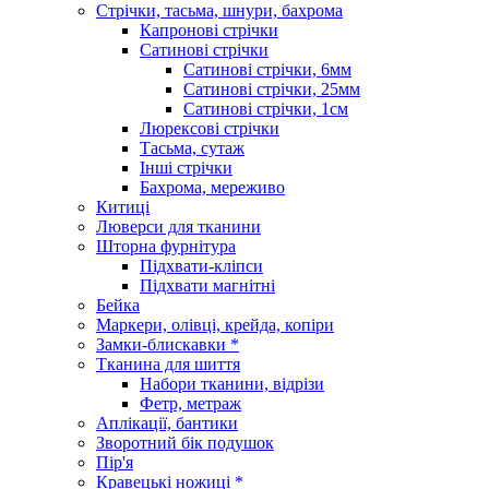
Стрічки, тасьма, шнури, бахрома
Капронові стрічки
Сатинові стрічки
Сатинові стрічки, 6мм
Сатинові стрічки, 25мм
Сатинові стрічки, 1см
Люрексові стрічки
Тасьма, сутаж
Інші стрічки
Бахрома, мереживо
Китиці
Люверси для тканини
Шторна фурнітура
Підхвати-кліпси
Підхвати магнітні
Бейка
Маркери, олівці, крейда, копіри
Замки-блискавки *
Тканина для шиття
Набори тканини, відрізи
Фетр, метраж
Аплікації, бантики
Зворотний бік подушок
Пір'я
Кравецькі ножиці *