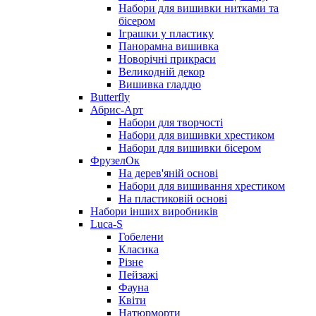
Набори для вишивки нитками та
бісером
Іграшки у пластику
Панорамна вишивка
Новорічні прикраси
Великодній декор
Вишивка гладдю
Butterfly
Абрис-Арт
Набори для творчості
Набори для вишивки хрестиком
Набори для вишивки бісером
ФрузелОк
На дерев'яній основі
Набори для вишивання хрестиком
На пластиковій основі
Набори інших виробників
Luca-S
Гобелени
Класика
Різне
Пейзажі
Фауна
Квіти
Натюрморти