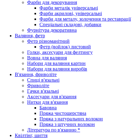
Фарби для декорування
Фарби металік універсальні
Фарби акрилові, універсальні
Фарби для металу, золочення та реставрації
Спеціальні складові, добавки
Фурнітура декоративна
Валяння, фетр
Фетр різноманітний
Фетр (войлок) листовий
Голки, аксесуари для фелтингу
Вовна для валяння
Набори для валяння картин
Набори для валяння виробів
В'язання, фриволіте
Спиці в'язальні
Фриволіте
Гачки в'язальні
Аксесуари для в'язання
Нитки для в'язання
Бавовна
Пряжа чистошерстяна
Пряжа з натуральних волокон
Пряжа з штучних волокон
Література по в'язанню *
Квілтінг, шиття