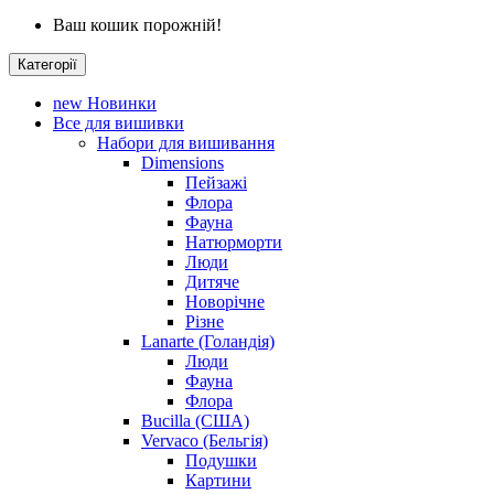
Ваш кошик порожній!
Категорії
new
Новинки
Все для вишивки
Набори для вишивання
Dimensions
Пейзажі
Флора
Фауна
Натюрморти
Люди
Дитяче
Новорічне
Різне
Lanarte (Голандія)
Люди
Фауна
Флора
Bucilla (США)
Vervaco (Бельгія)
Подушки
Картини