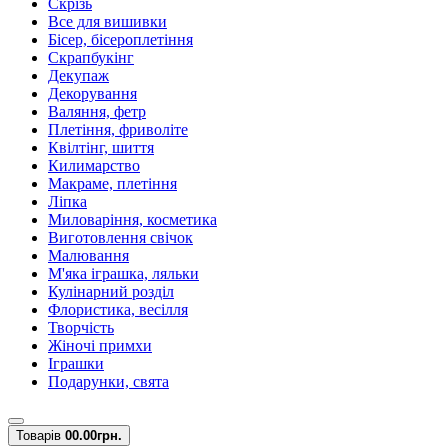
Скрізь
Все для вишивки
Бісер, бісероплетіння
Скрапбукінг
Декупаж
Декорування
Валяння, фетр
Плетіння, фриволіте
Квілтінг, шиття
Килимарство
Макраме, плетіння
Ліпка
Миловаріння, косметика
Виготовлення свічок
Малювання
М'яка іграшка, ляльки
Кулінарний розділ
Флористика, весілля
Творчість
Жіночі примхи
Іграшки
Подарунки, свята
Товарів
0
0.00грн.