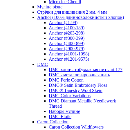
Micro Ice Chenill
Муліне різне
Стрічки для вишивання 2 мм, 4 мм
Anchor (100% длинноволокнистый хлопок)
Anchor (#1-99)
Anchor (#100-189)
Anchor (#203-298)
Anchor (#300-399)
Anchor (#400-899)
Anchor (#900-979)
Anchor (#1001-1098)
Anchor (#1201-9575)
DMC
DMC хлопчатобумажная нить art.177
DMC - металлизированая нить
DMC Perle Cotton
DMC® Satin Embroidery Floss
DMC® Tapestry Wool Skein
DMC Color Variations
DMC Diamant Metallic Needlework
Thread
Наборы мулине
DMC Etoile
Caron Collection
Caron Collection Wildflowers