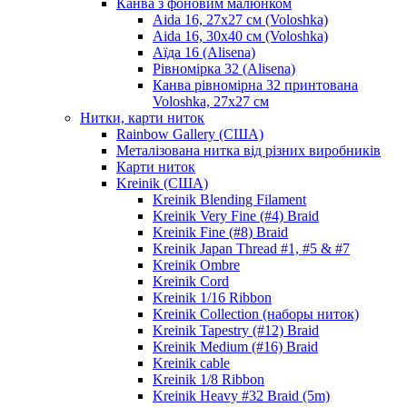
Канва з фоновим малюнком
Aida 16, 27х27 см (Voloshka)
Aida 16, 30х40 см (Voloshka)
Аїда 16 (Alisena)
Рівномірка 32 (Alisena)
Канва рівномірна 32 принтована
Voloshka, 27х27 см
Нитки, карти ниток
Rainbow Gallery (США)
Металізована нитка від різних виробників
Карти ниток
Kreinik (США)
Kreinik Blending Filament
Kreinik Very Fine (#4) Braid
Kreinik Fine (#8) Braid
Kreinik Japan Thread #1, #5 & #7
Kreinik Ombre
Kreinik Cord
Kreinik 1/16 Ribbon
Kreinik Collection (наборы ниток)
Kreinik Tapestry (#12) Braid
Kreinik Medium (#16) Braid
Kreinik cable
Kreinik 1/8 Ribbon
Kreinik Heavy #32 Braid (5m)