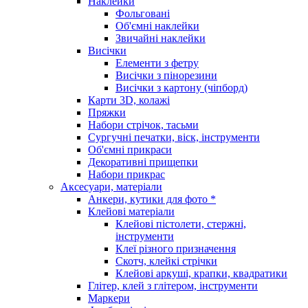
Наклейки
Фольговані
Об'ємні наклейки
Звичайні наклейки
Висічки
Елементи з фетру
Висічки з пінорезини
Висічки з картону (чіпборд)
Карти 3D, колажі
Пряжки
Набори стрічок, тасьми
Сургучні печатки, віск, інструменти
Об'ємні прикраси
Декоративні прищепки
Набори прикрас
Аксесуари, матеріали
Анкери, кутики для фото *
Клейові матеріали
Клейові пістолети, стержні,
інструменти
Клеї різного призначення
Скотч, клейкі стрічки
Клейові аркуші, крапки, квадратики
Глітер, клей з глітером, інструменти
Маркери