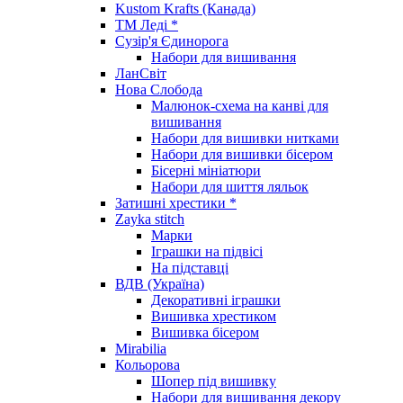
Kustom Krafts (Канада)
ТМ Леді *
Сузір'я Єдинорога
Набори для вишивання
ЛанСвіт
Нова Слобода
Малюнок-схема на канві для
вишивання
Набори для вишивки нитками
Набори для вишивки бісером
Бісерні мініатюри
Набори для шиття ляльок
Затишні хрестики *
Zayka stitch
Марки
Іграшки на підвісі
На підставці
ВДВ (Україна)
Декоративні іграшки
Вишивка хрестиком
Вишивка бісером
Mirabilia
Кольорова
Шопер під вишивку
Набори для вишивання декору