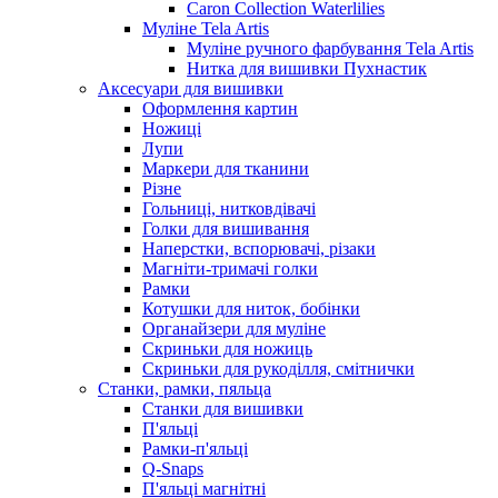
Caron Collection Waterlilies
Муліне Tela Artis
Муліне ручного фарбування Tela Artis
Нитка для вишивки Пухнастик
Аксесуари для вишивки
Оформлення картин
Ножиці
Лупи
Маркери для тканини
Різне
Гольниці, нитковдівачі
Голки для вишивання
Наперстки, вспорювачі, різаки
Магніти-тримачі голки
Рамки
Котушки для ниток, бобінки
Органайзери для муліне
Скриньки для ножиць
Скриньки для рукоділля, смітнички
Станки, рамки, пяльца
Станки для вишивки
П'яльці
Рамки-п'яльці
Q-Snaps
П'яльці магнітні