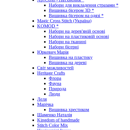
Набори для викладення стразами *
Вишивка бісером 3D *
Вишивка бісером на одязі *
Magic Cross Stitch (Україна)
KOMOD *
Набори на дерев'яній основі
Набори на пластиковій основі
Набори на тканині
Набори бісерні
Юркевич Марія
Вишивка на пластику
Вишивка на дереві
Світ можливостей
Heritage Crafts
Флора
Фауна
Природа
Люди
Леля
Марічка
Вишивка хрестиком
Шаменко Наталія
Kingdom of handmade
Stitch Color Mix