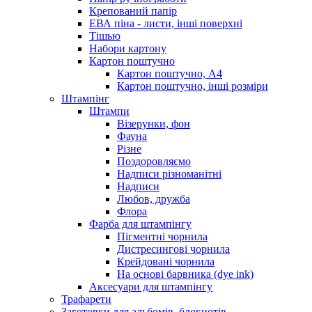
Крепований папір
ЕВА піна - листи, інші поверхні
Тішью
Набори картону
Картон поштучно
Картон поштучно, А4
Картон поштучно, інші розміри
Штампінг
Штампи
Візерунки, фон
Фауна
Різне
Поздоровляємо
Надписи різноманітні
Надписи
Любов, дружба
Флора
Фарба для штампінгу
Пігментні чорнила
Дистресингові чорнила
Крейдовані чорнила
На основі барвника (dye ink)
Аксесуари для штампінгу
Трафарети
Заготовки для альбомів, блокнотів