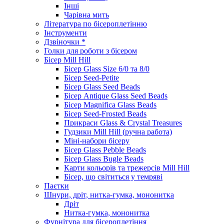
Інші
Чарівна мить
Література по бісероплетінню
Інструменти
Дзвіночки *
Голки для роботи з бісером
Бісер Mill Hill
Бісер Glass Size 6/0 та 8/0
Бісер Seed-Petite
Бісер Glass Seed Beads
Бісер Antique Glass Seed Beads
Бісер Magnifica Glass Beads
Бісер Seed-Frosted Beads
Прикраси Glass & Crystal Treasures
Гудзики Mill Hill (ручна работа)
Міні-набори бісеру
Бісер Glass Pebble Beads
Бісер Glass Bugle Beads
Карти кольорів та трежерсів Mill Hill
Бісер, що світиться у темряві
Паєтки
Шнури, дріт, нитка-гумка, мононитка
Дріт
Нитка-гумка, мононитка
Фурнітура для бісероплетіння