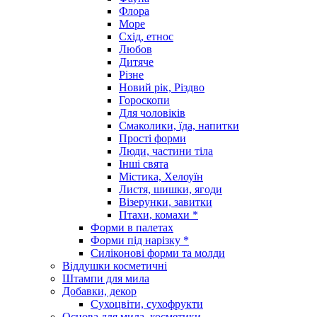
Флора
Море
Схід, етнос
Любов
Дитяче
Різне
Новий рік, Різдво
Гороскопи
Для чоловіків
Смаколики, їда, напитки
Прості форми
Люди, частини тіла
Інші свята
Містика, Хелоуїн
Листя, шишки, ягоди
Візерунки, завитки
Птахи, комахи *
Форми в палетах
Форми під нарізку *
Силіконові форми та молди
Віддушки косметичні
Штампи для мила
Добавки, декор
Сухоцвіти, сухофрукти
Основа для мила, косметики