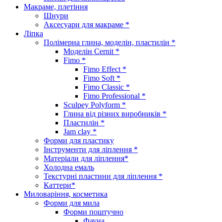
Макраме, плетіння
Шнури
Аксесуари для макраме *
Ліпка
Полімерна глина, моделін, пластилін *
Моделін Cernit *
Fimo *
Fimo Effect *
Fimo Soft *
Fimo Classic *
Fimo Professional *
Sculpey Polyform *
Глина від різних виробників *
Пластилін *
Jam clay *
Форми для пластику
Інструменти для ліплення *
Матеріали для ліплення*
Холодна емаль
Текстурні пластини для ліплення *
Каттери*
Миловаріння, косметика
Форми для мила
Форми поштучно
Фауна