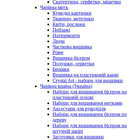
Скатертини, серфетки, мішечки
Чарiвна мить
Кумедні картинки
Тварини, метелики
Квіти, рослини
Пейзажі
Натюрморти
Люди
Часткова вишивка
Різне
Вишивка бісером
Подушки, серветки
Брошки
Вишивка на пластиковій канві
Crystal Art - набори для вишивки
Чарівна країна (Україна)
Набори для вишивання бісером на
пластиковій основі
Набори для вишивання нитками
Аксесуари для рукоділля
Набори для вишивання бісером по
дереву
Набори для вишивання бісером на
штучній шкірі
Заготовки для вишивки