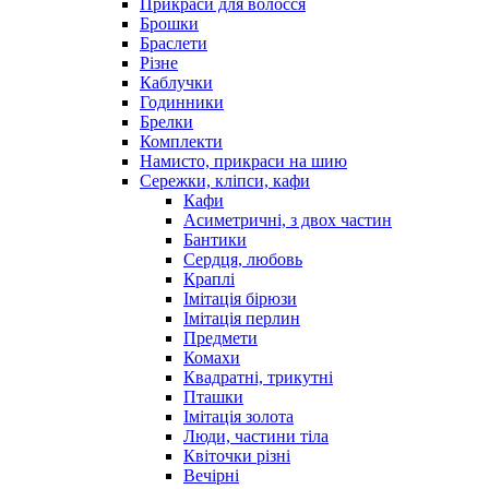
Прикраси для волосся
Брошки
Браслети
Різне
Каблучки
Годинники
Брелки
Комплекти
Намисто, прикраси на шию
Сережки, кліпси, кафи
Кафи
Асиметричні, з двох частин
Бантики
Сердця, любовь
Краплі
Імітація бірюзи
Імітація перлин
Предмети
Комахи
Квадратні, трикутні
Пташки
Імітація золота
Люди, частини тіла
Квіточки різні
Вечірні