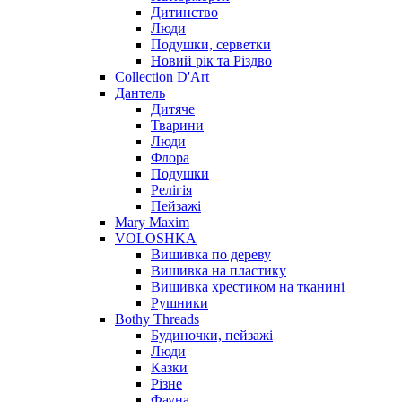
Дитинство
Люди
Подушки, серветки
Новий рік та Різдво
Collection D'Art
Дантель
Дитяче
Тварини
Люди
Флора
Подушки
Релігія
Пейзажі
Mary Maxim
VOLOSHKA
Вишивка по дереву
Вишивка на пластику
Вишивка хрестиком на тканині
Рушники
Bothy Threads
Будиночки, пейзажі
Люди
Казки
Різне
Фауна