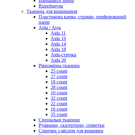
Наніашвілі Ірина
Riznobarvna
Тканина для вишивання
Пластикова канва, страмін, перфорований
папір
Aida / Аіда
Aida 11
Aida 16
Aida 14
Aida 18
Aida-стрічка
Aida 20
Рівномірна тканина
25 count
27 count
18 count
28 count
10 count
32 count
22 count
16 count
35 count
Спеціальні тканини
Рушники, скатертини, серветки
Сорочки з місцем для вишивки