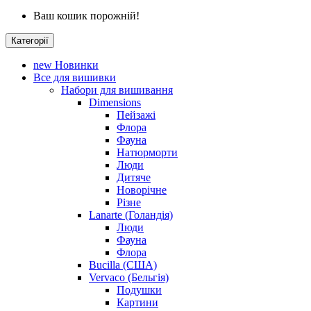
Ваш кошик порожній!
Категорії
new
Новинки
Все для вишивки
Набори для вишивання
Dimensions
Пейзажі
Флора
Фауна
Натюрморти
Люди
Дитяче
Новорічне
Різне
Lanarte (Голандія)
Люди
Фауна
Флора
Bucilla (США)
Vervaco (Бельгія)
Подушки
Картини