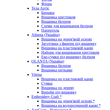
Флора
Тела Артіс
Брошки
Вишивка хрестиком
Вишивка бісером
Схеми для вишивання бісером
Папертоль
Alisena (Україна)
Вишивка на дерев'яній основі
Заготовки з фанери під вишивку
Вишивка на пластиковій канві
Набори для вишивання хрестиком
Еко-сумки під вишивку бісером
OLANTA (Україна)
Вишивка бісером
Вишивка нитками
Virena
Вишивка на пластиковій канві
Сумки
Вишивка по дереву
Вироби під вишивку
Embroidery Craft *
Вишивка на дерев'яній основі *
Вишивка на водорозчинній канві *
АртСоло - Натхнення *