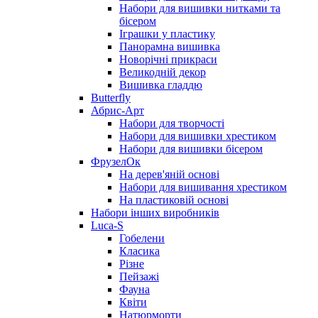
Набори для вишивки нитками та
бісером
Іграшки у пластику
Панорамна вишивка
Новорічні прикраси
Великодній декор
Вишивка гладдю
Butterfly
Абрис-Арт
Набори для творчості
Набори для вишивки хрестиком
Набори для вишивки бісером
ФрузелОк
На дерев'яній основі
Набори для вишивання хрестиком
На пластиковій основі
Набори інших виробників
Luca-S
Гобелени
Класика
Різне
Пейзажі
Фауна
Квіти
Натюрморти