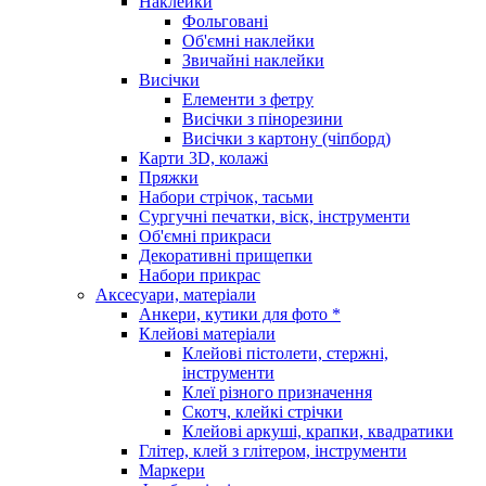
Наклейки
Фольговані
Об'ємні наклейки
Звичайні наклейки
Висічки
Елементи з фетру
Висічки з пінорезини
Висічки з картону (чіпборд)
Карти 3D, колажі
Пряжки
Набори стрічок, тасьми
Сургучні печатки, віск, інструменти
Об'ємні прикраси
Декоративні прищепки
Набори прикрас
Аксесуари, матеріали
Анкери, кутики для фото *
Клейові матеріали
Клейові пістолети, стержні,
інструменти
Клеї різного призначення
Скотч, клейкі стрічки
Клейові аркуші, крапки, квадратики
Глітер, клей з глітером, інструменти
Маркери