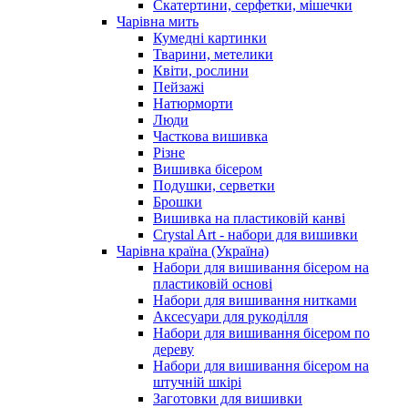
Скатертини, серфетки, мішечки
Чарiвна мить
Кумедні картинки
Тварини, метелики
Квіти, рослини
Пейзажі
Натюрморти
Люди
Часткова вишивка
Різне
Вишивка бісером
Подушки, серветки
Брошки
Вишивка на пластиковій канві
Crystal Art - набори для вишивки
Чарівна країна (Україна)
Набори для вишивання бісером на
пластиковій основі
Набори для вишивання нитками
Аксесуари для рукоділля
Набори для вишивання бісером по
дереву
Набори для вишивання бісером на
штучній шкірі
Заготовки для вишивки