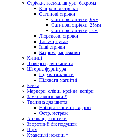
Стрічки, тасьма, шнури, бахрома
Капронові стрічки
Сатинові стрічки
Сатинові стрічки, 6мм
Сатинові стрічки, 25мм
Сатинові стрічки, 1см
Люрексові стрічки
Тасьма, сутаж
Інші стрічки
Бахрома, мереживо
Китиці
Люверси для тканини
Шторна фурнітура
Підхвати-кліпси
Підхвати магнітні
Бейка
Маркери, олівці, крейда, копіри
Замки-блискавки *
Тканина для шиття
Набори тканини, відрізи
Фетр, метраж
Аплікації, бантики
Зворотний бік подушок
Пір'я
Кравецькі ножиці *