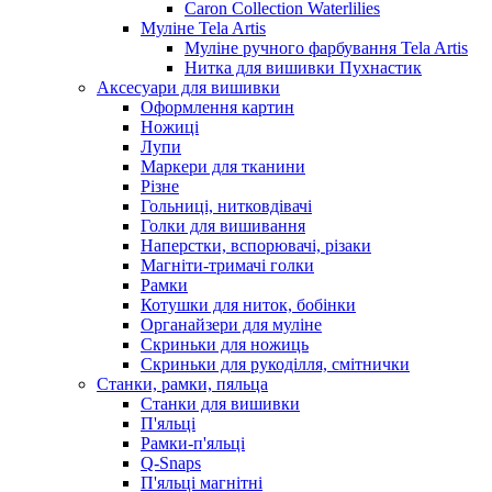
Caron Collection Waterlilies
Муліне Tela Artis
Муліне ручного фарбування Tela Artis
Нитка для вишивки Пухнастик
Аксесуари для вишивки
Оформлення картин
Ножиці
Лупи
Маркери для тканини
Різне
Гольниці, нитковдівачі
Голки для вишивання
Наперстки, вспорювачі, різаки
Магніти-тримачі голки
Рамки
Котушки для ниток, бобінки
Органайзери для муліне
Скриньки для ножиць
Скриньки для рукоділля, смітнички
Станки, рамки, пяльца
Станки для вишивки
П'яльці
Рамки-п'яльці
Q-Snaps
П'яльці магнітні