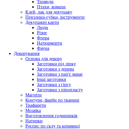
Троянди
Птахи, комахи
Клей, лак для декупажу
Пензлики-губки, інструменти
Декупажні карти
Люди
Різне
Флора
Натюрморти
Фауна
Декорування
Основа для декору
Заготовки під ліпку
Заготовки з дерева
Заготовки з пап'є маше
Інші заготовки
Заготовки з гіпсу
Заготовки з пінопласту
Магніти
Контури, фарби по тканині
Трафарети
Мозаїка
Виготовлення годинників
Натирки
Роспис по склу та керамиці