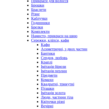
Прикраси для волосся
Брошки
Браслети
Різне
Каблучки
Годинники
Брелки
Комплекти
Намисто, прикраси на шию
Сережки, кліпси, кафи
Кафи
Асиметричні, з двох частин
Бантики
Сердця, любовь
Краплі
Імітація бірюзи
Імітація перлин
Предмети
Комахи
Квадратні, трикутні
Пташки
Імітація золота
Люди, частини тіла
Квіточки різні
Вечірні