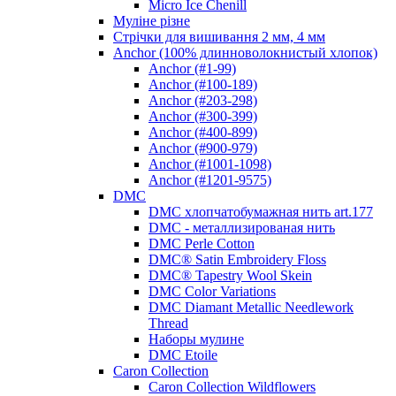
Micro Ice Chenill
Муліне різне
Стрічки для вишивання 2 мм, 4 мм
Anchor (100% длинноволокнистый хлопок)
Anchor (#1-99)
Anchor (#100-189)
Anchor (#203-298)
Anchor (#300-399)
Anchor (#400-899)
Anchor (#900-979)
Anchor (#1001-1098)
Anchor (#1201-9575)
DMC
DMC хлопчатобумажная нить art.177
DMC - металлизированая нить
DMC Perle Cotton
DMC® Satin Embroidery Floss
DMC® Tapestry Wool Skein
DMC Color Variations
DMC Diamant Metallic Needlework
Thread
Наборы мулине
DMC Etoile
Caron Collection
Caron Collection Wildflowers