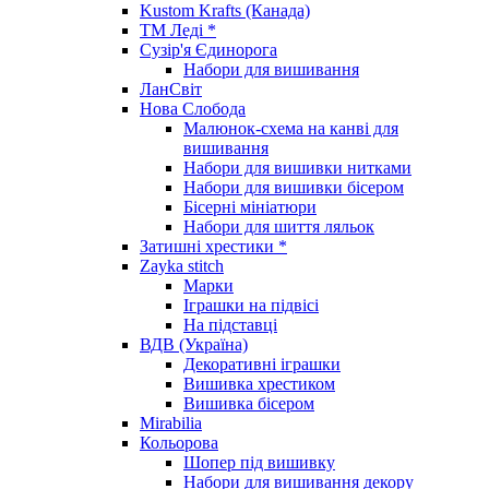
Kustom Krafts (Канада)
ТМ Леді *
Сузір'я Єдинорога
Набори для вишивання
ЛанСвіт
Нова Слобода
Малюнок-схема на канві для
вишивання
Набори для вишивки нитками
Набори для вишивки бісером
Бісерні мініатюри
Набори для шиття ляльок
Затишні хрестики *
Zayka stitch
Марки
Іграшки на підвісі
На підставці
ВДВ (Україна)
Декоративні іграшки
Вишивка хрестиком
Вишивка бісером
Mirabilia
Кольорова
Шопер під вишивку
Набори для вишивання декору