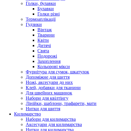
Голки, булавки
Булавки
Голки різні
Термоаплікації
Гудзики
Вінтаж
Тварини
Квіти
Дитячі
Свята
Подорожі
Захоплення
Кольорові мікси
Фурнітура для сумок, шкатулок
Допоміжне для шиття
Ножі, аксесуари до них
Клей, добавки для тканини
Для швейних машинок
Набори для квілтінгу
Лінійки, шаблони, трафарети, мати
Нитки для шиття
Килимарство
Набори для килимарства
Аксесуари для килимарства
Нитки для килимарства