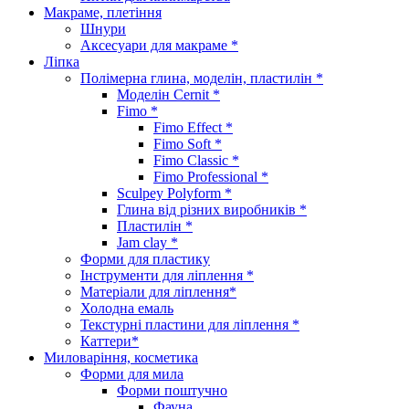
Макраме, плетіння
Шнури
Аксесуари для макраме *
Ліпка
Полімерна глина, моделін, пластилін *
Моделін Cernit *
Fimo *
Fimo Effect *
Fimo Soft *
Fimo Classic *
Fimo Professional *
Sculpey Polyform *
Глина від різних виробників *
Пластилін *
Jam clay *
Форми для пластику
Інструменти для ліплення *
Матеріали для ліплення*
Холодна емаль
Текстурні пластини для ліплення *
Каттери*
Миловаріння, косметика
Форми для мила
Форми поштучно
Фауна