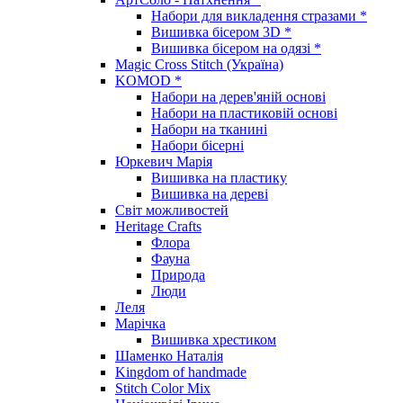
Набори для викладення стразами *
Вишивка бісером 3D *
Вишивка бісером на одязі *
Magic Cross Stitch (Україна)
KOMOD *
Набори на дерев'яній основі
Набори на пластиковій основі
Набори на тканині
Набори бісерні
Юркевич Марія
Вишивка на пластику
Вишивка на дереві
Світ можливостей
Heritage Crafts
Флора
Фауна
Природа
Люди
Леля
Марічка
Вишивка хрестиком
Шаменко Наталія
Kingdom of handmade
Stitch Color Mix