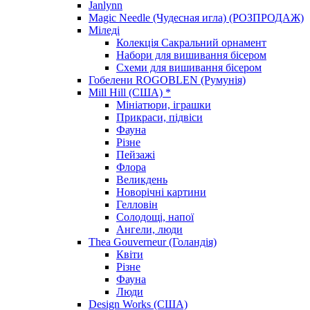
Janlynn
Magic Needle (Чудесная игла) (РОЗПРОДАЖ)
Міледі
Колекція Сакральний орнамент
Набори для вишивання бісером
Схеми для вишивання бісером
Гобелени ROGOBLEN (Румунія)
Mill Hill (США) *
Мініатюри, іграшки
Прикраси, підвіси
Фауна
Різне
Пейзажі
Флора
Великдень
Новорічні картини
Гелловін
Солодощі, напої
Ангели, люди
Thea Gouverneur (Голандія)
Квіти
Різне
Фауна
Люди
Design Works (США)