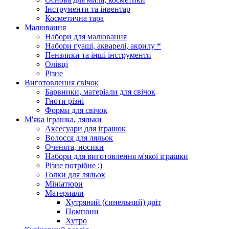
Інструменти та інвентар
Косметична тара
Малювання
Набори для малювання
Набори гуаші, акварелі, акрилу *
Пензлики та інші інструменти
Олівці
Різне
Виготовлення свічок
Барвники, матеріали для свічок
Гноти різні
Форми для свічок
М'яка іграшка, ляльки
Аксесуари для іграшок
Волосся для ляльок
Оченята, носики
Набори для виготовлення м'якої іграшки
Різне потрібне :)
Голки для ляльок
Мініатюри
Материали
Хутряний (синельний) дріт
Помпони
Хутро