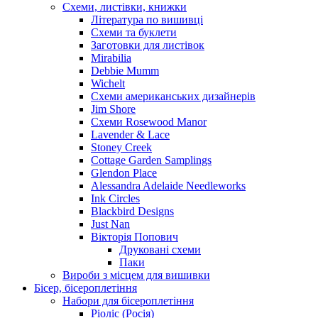
Схеми, листівки, книжки
Література по вишивці
Схеми та буклети
Заготовки для листівок
Mirabilia
Debbie Mumm
Wichelt
Схеми американських дизайнерів
Jim Shore
Cхеми Rosewood Manor
Lavender & Lace
Stoney Creek
Cottage Garden Samplings
Glendon Place
Alessandra Adelaide Needleworks
Ink Circles
Blackbird Designs
Just Nan
Вікторія Попович
Друковані схеми
Паки
Вироби з місцем для вишивки
Бісер, бісероплетіння
Набори для бісероплетіння
Ріоліс (Росія)