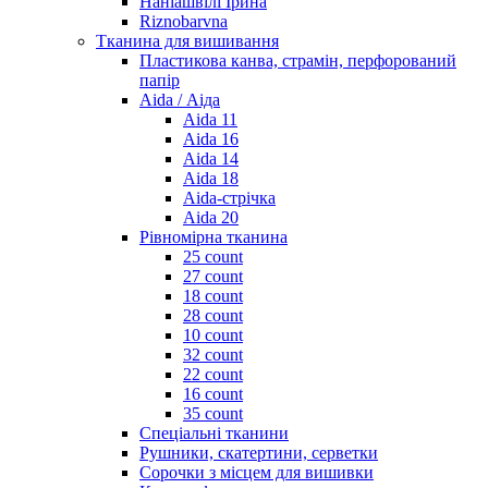
Наніашвілі Ірина
Riznobarvna
Тканина для вишивання
Пластикова канва, страмін, перфорований
папір
Aida / Аіда
Aida 11
Aida 16
Aida 14
Aida 18
Aida-стрічка
Aida 20
Рівномірна тканина
25 count
27 count
18 count
28 count
10 count
32 count
22 count
16 count
35 count
Спеціальні тканини
Рушники, скатертини, серветки
Сорочки з місцем для вишивки