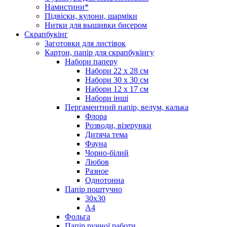
Намистини*
Підвіски, кулони, шарміки
Нитки для вышивки бисером
Скрапбукінг
Заготовки для листівок
Картон, папір для скрапбукінгу
Набори паперу
Набори 22 х 28 см
Набори 30 х 30 см
Набори 12 х 17 см
Набори інші
Пергаментний папір, велум, калька
Флора
Розводи, візерунки
Дитяча тема
Фауна
Чорно-білий
Любов
Разное
Однотонна
Папір поштучно
30х30
А4
Фольга
Папір ручної работи