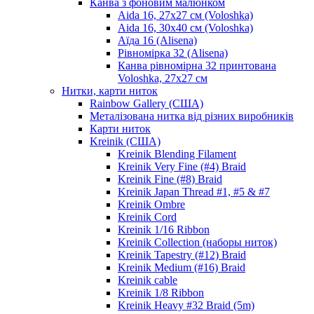
Канва з фоновим малюнком
Aida 16, 27х27 см (Voloshka)
Aida 16, 30х40 см (Voloshka)
Аїда 16 (Alisena)
Рівномірка 32 (Alisena)
Канва рівномірна 32 принтована
Voloshka, 27х27 см
Нитки, карти ниток
Rainbow Gallery (США)
Металізована нитка від різних виробників
Карти ниток
Kreinik (США)
Kreinik Blending Filament
Kreinik Very Fine (#4) Braid
Kreinik Fine (#8) Braid
Kreinik Japan Thread #1, #5 & #7
Kreinik Ombre
Kreinik Cord
Kreinik 1/16 Ribbon
Kreinik Collection (наборы ниток)
Kreinik Tapestry (#12) Braid
Kreinik Medium (#16) Braid
Kreinik cable
Kreinik 1/8 Ribbon
Kreinik Heavy #32 Braid (5m)