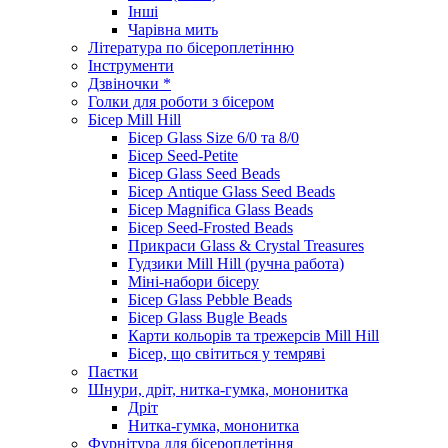
Інші
Чарівна мить
Література по бісероплетінню
Інструменти
Дзвіночки *
Голки для роботи з бісером
Бісер Mill Hill
Бісер Glass Size 6/0 та 8/0
Бісер Seed-Petite
Бісер Glass Seed Beads
Бісер Antique Glass Seed Beads
Бісер Magnifica Glass Beads
Бісер Seed-Frosted Beads
Прикраси Glass & Crystal Treasures
Гудзики Mill Hill (ручна работа)
Міні-набори бісеру
Бісер Glass Pebble Beads
Бісер Glass Bugle Beads
Карти кольорів та трежерсів Mill Hill
Бісер, що світиться у темряві
Паєтки
Шнури, дріт, нитка-гумка, мононитка
Дріт
Нитка-гумка, мононитка
Фурнітура для бісероплетіння