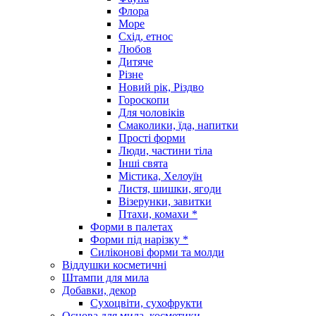
Флора
Море
Схід, етнос
Любов
Дитяче
Різне
Новий рік, Різдво
Гороскопи
Для чоловіків
Смаколики, їда, напитки
Прості форми
Люди, частини тіла
Інші свята
Містика, Хелоуїн
Листя, шишки, ягоди
Візерунки, завитки
Птахи, комахи *
Форми в палетах
Форми під нарізку *
Силіконові форми та молди
Віддушки косметичні
Штампи для мила
Добавки, декор
Сухоцвіти, сухофрукти
Основа для мила, косметики