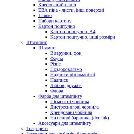
Крепований папір
ЕВА піна - листи, інші поверхні
Тішью
Набори картону
Картон поштучно
Картон поштучно, А4
Картон поштучно, інші розміри
Штампінг
Штампи
Візерунки, фон
Фауна
Різне
Поздоровляємо
Надписи різноманітні
Надписи
Любов, дружба
Флора
Фарба для штампінгу
Пігментні чорнила
Дистресингові чорнила
Крейдовані чорнила
На основі барвника (dye ink)
Аксесуари для штампінгу
Трафарети
Заготовки для альбомів, блокнотів