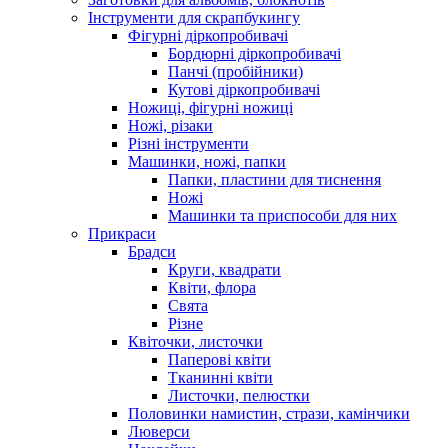
Інструменти для скрапбукингу
Фігурні діркопробивачі
Бордюрні діркопробивачі
Панчі (пробійники)
Кутові діркопробивачі
Ножиці, фігурні ножиці
Ножі, різаки
Різні інструменти
Машинки, ножі, папки
Папки, пластини для тиснення
Ножі
Машинки та приспособи для них
Прикраси
Брадси
Круги, квадрати
Квіти, флора
Свята
Різне
Квіточки, листочки
Паперові квіти
Тканинні квіти
Листочки, пелюстки
Половинки намистин, стрази, камінчики
Люверси