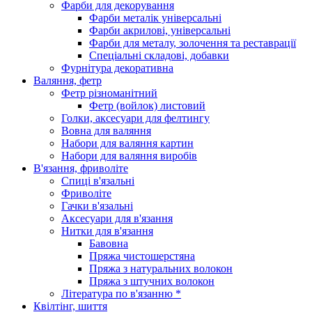
Фарби для декорування
Фарби металік універсальні
Фарби акрилові, універсальні
Фарби для металу, золочення та реставрації
Спеціальні складові, добавки
Фурнітура декоративна
Валяння, фетр
Фетр різноманітний
Фетр (войлок) листовий
Голки, аксесуари для фелтингу
Вовна для валяння
Набори для валяння картин
Набори для валяння виробів
В'язання, фриволіте
Спиці в'язальні
Фриволіте
Гачки в'язальні
Аксесуари для в'язання
Нитки для в'язання
Бавовна
Пряжа чистошерстяна
Пряжа з натуральних волокон
Пряжа з штучних волокон
Література по в'язанню *
Квілтінг, шиття