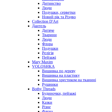
Дитинство
Люди
Подушки, серветки
Новий рік та Різдво
Collection D'Art
Дантель
Дитяче
Тварини
Люди
Флора
Подушки
Релігія
Пейзажі
Mary Maxim
VOLOSHKA
Вишивка по дереву
Вишивка на пластику
Вишивка хрестиком на тканині
Рушники
Bothy Threads
Будиночки, пейзажі
Люди
Казки
Різне
Фауна