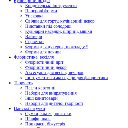
Кулінарний розділ
Кондитерські інструменти
Паперові форми
Упаковка
Свічки для торту, кулінарний декор
Підставки під солодощі
Кулінарні насадки, шприці, мішки
Вайнери
Серветки
Форми для цукерок, шоколаду *
Форми для печива
Флористика, весілля
Флористичний дріт
Флористичний декор
Аксесуари для весіль, вечірок
Інструменти та аксесуари для флористики
Творчість
Пазли картонні
Набори для видряпування
Інші канцтовари
Набори для дитячої творчості
Панські штучки
Сумки, клатчі, рюкзаки
Шарфи, шалі
Прикраси, біжутерія