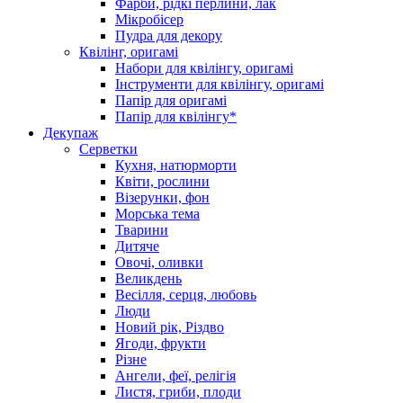
Фарби, рідкі перлини, лак
Мікробісер
Пудра для декору
Квілінг, оригамі
Набори для квілінгу, оригамі
Інструменти для квілінгу, оригамі
Папір для оригамі
Папір для квілінгу*
Декупаж
Серветки
Кухня, натюрморти
Квіти, рослини
Візерунки, фон
Морська тема
Тварини
Дитяче
Овочі, оливки
Великдень
Весілля, серця, любовь
Люди
Новий рік, Різдво
Ягоди, фрукти
Різне
Ангели, феї, релігія
Листя, гриби, плоди