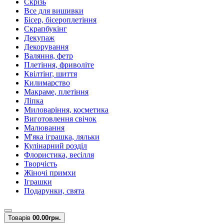
Скрізь
Все для вишивки
Бісер, бісероплетіння
Скрапбукінг
Декупаж
Декорування
Валяння, фетр
Плетіння, фриволіте
Квілтінг, шиття
Килимарство
Макраме, плетіння
Ліпка
Миловаріння, косметика
Виготовлення свічок
Малювання
М'яка іграшка, ляльки
Кулінарний розділ
Флористика, весілля
Творчість
Жіночі примхи
Іграшки
Подарунки, свята
Товарів
0
0.00грн.