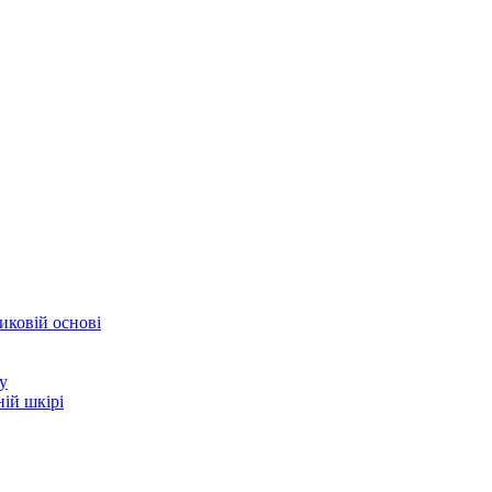
иковій основі
у
ій шкірі