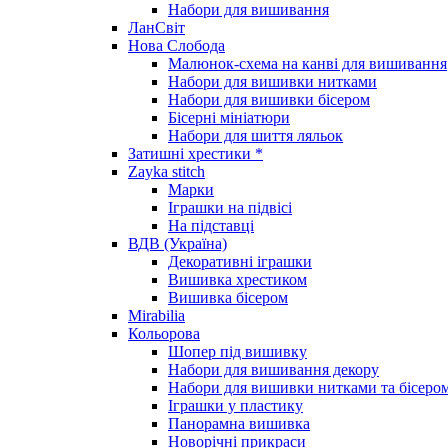
Набори для вишивання
ЛанСвіт
Нова Слобода
Малюнок-схема на канві для вишивання
Набори для вишивки нитками
Набори для вишивки бісером
Бісерні мініатюри
Набори для шиття ляльок
Затишні хрестики *
Zayka stitch
Марки
Іграшки на підвісі
На підставці
ВДВ (Україна)
Декоративні іграшки
Вишивка хрестиком
Вишивка бісером
Mirabilia
Кольорова
Шопер під вишивку
Набори для вишивання декору
Набори для вишивки нитками та бісеро
Іграшки у пластику
Панорамна вишивка
Новорічні прикраси