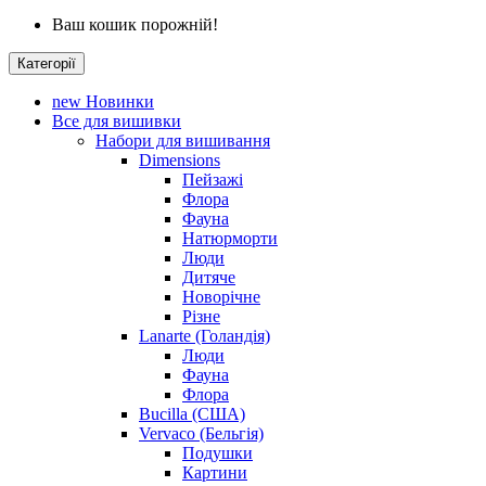
Ваш кошик порожній!
Категорії
new
Новинки
Все для вишивки
Набори для вишивання
Dimensions
Пейзажі
Флора
Фауна
Натюрморти
Люди
Дитяче
Новорічне
Різне
Lanarte (Голандія)
Люди
Фауна
Флора
Bucilla (США)
Vervaco (Бельгія)
Подушки
Картини