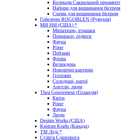
Колекція Сакральний орнамент
Набори для вишивання бісером
Схеми для вишивання бісером
Гобелени ROGOBLEN (Румунія)
Mill Hill (США) *
Мініатюри, іграшки
Прикраси, підвіси
Фауна
Різне
Пейзажі
Флора
Великдень
Новорічні картини
Гелловін
Солодощі, напої
Ангели, люди
Thea Gouverneur (Голандія)
Квіти
Різне
Фауна
Люди
Design Works (США)
Kustom Krafts (Канада)
ТМ Леді *
Сузір'я Єдинорога