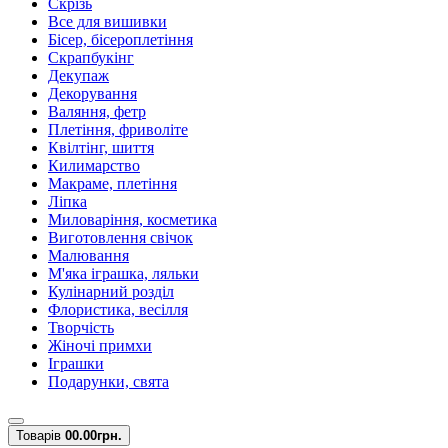
Скрізь
Все для вишивки
Бісер, бісероплетіння
Скрапбукінг
Декупаж
Декорування
Валяння, фетр
Плетіння, фриволіте
Квілтінг, шиття
Килимарство
Макраме, плетіння
Ліпка
Миловаріння, косметика
Виготовлення свічок
Малювання
М'яка іграшка, ляльки
Кулінарний розділ
Флористика, весілля
Творчість
Жіночі примхи
Іграшки
Подарунки, свята
Товарів
0
0.00грн.