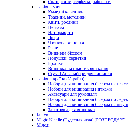
Скатертини, серфетки, мішечки
Чарiвна мить
Кумедні картинки
Тварини, метелики
Квіти, рослини
Пейзажі
Натюрморти
Люди
Часткова вишивка
Різне
Вишивка бісером
Подушки, серветки
Брошки
Вишивка на пластиковій канві
Crystal Art - набори для вишивки
Чарівна країна (Україна)
Набори для вишивання бісером на пласт
Набори для вишивання нитками
Аксесуари для рукоділля
Набори для вишивання бісером по дерев
Набори для вишивання бісером на штучн
Заготовки для вишивки
Janlynn
Magic Needle (Чудесная игла) (РОЗПРОДАЖ)
Міледі